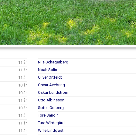
Nils Schagerberg
11 år
Noah Solin
11 år
Oliver Ortfeldt
11 år
Oscar Avebring
10 år
Oskar Lundström
10 år
Otto Albinsson
11 år
Sixten Örnberg
10 år
Tore Sandin
11 år
Ture Wirdegård
11 år
Wille Lindqvist
11 år