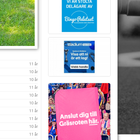
11 år
10 år
10 år
11 år
10 år
10 år
11 år
11 år
10 år
11 år