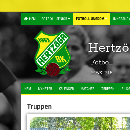
HEM
FOTBOLL SENIOR
FOTBOLL UNGDOM
INNEBANDY
Hertzö
Fotboll
HBK P15
HEM
NYHETER
KALENDER
MATCHER
TRUPPEN
BILDG
Truppen