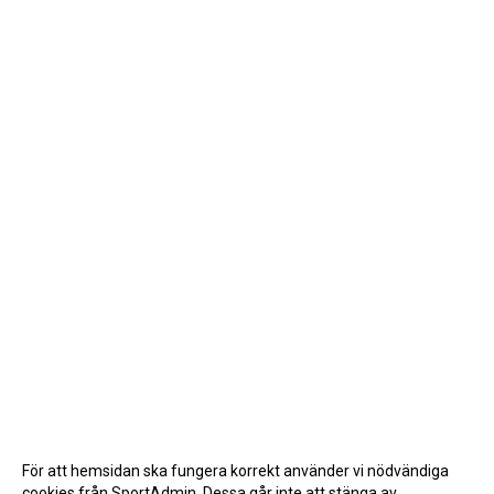
För att hemsidan ska fungera korrekt använder vi nödvändiga
cookies från SportAdmin. Dessa går inte att stänga av.