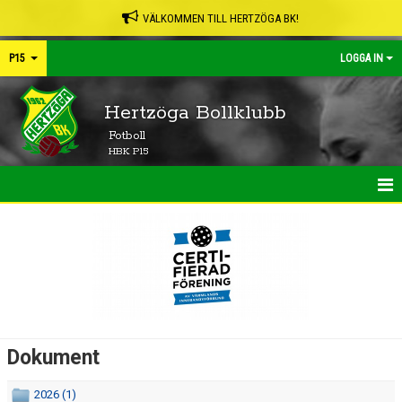
VÄLKOMMEN TILL HERTZÖGA BK!
P15
LOGGA IN
Hertzöga Bollklubb
Fotboll
HBK P15
HEM
NYHETER
KALENDER
MATCHER
Dokument
TRUPPEN
2026 (1)