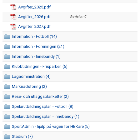
FRISPARKEN
Avgifter_2025.pdf
Avgifter_2026.pdf
Revision C
BLI MEDLEM
Avgifter_2027.pdf
MATCHER
Information - Fotboll (14)
KONTAKTER & LAG
Information - Föreningen (21)
Information - Innebandy (1)
FÖRENINGSDOKUMENT_GAMLA
Klubbtidningen - Frisparken (5)
SPONSORER
Lagadministration (4)
FÖRENINGSDOKUMENT
Marknadsföring (2)
Rese- och utläggsblanketter (2)
Spelarutbildningsplan - Fotboll (8)
Spelarutbildningsplan - Innebandy (1)
SportAdmin - hjälp på vägen för HBKare (5)
Stadium (7)