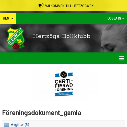
VÄLKOMMEN TILL HERTZÖGA BK!
HEM
LOGGA IN
Hertzöga Bollklubb
HEM
NYHETER
KALENDER
LEDARPÄRMEN
Föreningsdokument_gamla
SHOP
Avgifter (3)