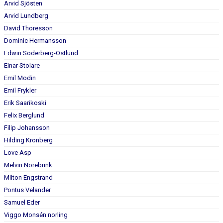
Arvid Sjösten
BILDGALLERI
Arvid Lundberg
DOKUMENT
David Thoresson
Dominic Hermansson
KONTAKT
Edwin Söderberg-Östlund
Einar Stolare
Emil Modin
Emil Frykler
Erik Saarikoski
Felix Berglund
Filip Johansson
Hilding Kronberg
Love Asp
Melvin Norebrink
Milton Engstrand
Pontus Velander
Samuel Eder
Viggo Monsén norling