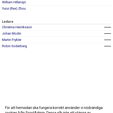
William Hillensjö
Yurui (Rex) Zhou
Ledare
Christina Henriksson
Johan Modin
Martin Frykler
Robin Söderberg
För att hemsidan ska fungera korrekt använder vi nödvändiga
cookies från SportAdmin. Dessa går inte att stänga av.