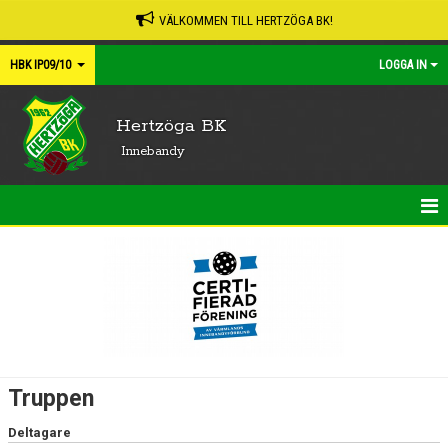
VÄLKOMMEN TILL HERTZÖGA BK!
HBK IP09/10
LOGGA IN
Hertzöga BK
Innebandy
HEM
NYHETER
KALENDER
MATCHER
Truppen
TRUPPEN
Deltagare