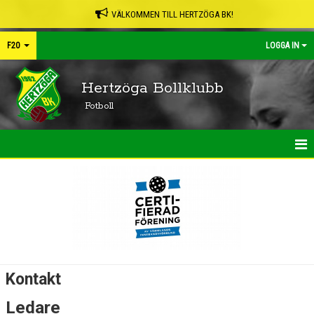
VÄLKOMMEN TILL HERTZÖGA BK!
F20
LOGGA IN
Hertzöga Bollklubb
Fotboll
HEM
NYHETER
KALENDER
MATCHER
Kontakt
TRUPPEN
Ledare