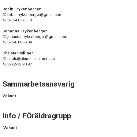
BILDGALLERI
Robin Frykenberger
📧 robin.frykenberger@gmail.com
DOKUMENT
📞 073‑415 73 19
KONTAKT
Johanna Frykenberger
📧 johanna.frykenberger@gmail.com
📞 076‑014 65 04
Christer Millner
📧 chols@alumni.chalmers.se
📞 0722‑32 90 97
Sammarbetsansvarig
Vakant
Info / FÖräldragrupp
Vakant