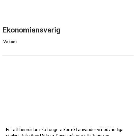
Ekonomiansvarig
Vakant
För att hemsidan ska fungera korrekt använder vi nödvändiga
cookies från SportAdmin. Dessa går inte att stänga av.