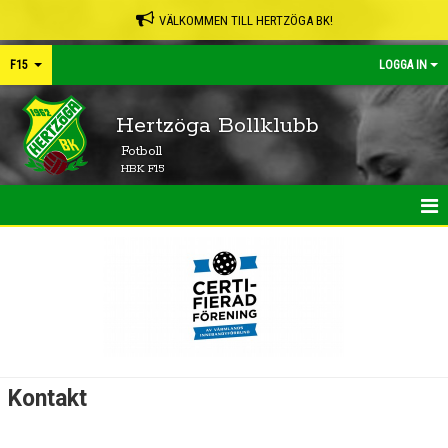
VÄLKOMMEN TILL HERTZÖGA BK!
F15
LOGGA IN
Hertzöga Bollklubb
Fotboll
HBK F15
HEM
NYHETER
KALENDER
MATCHER
Kontakt
TRUPPEN