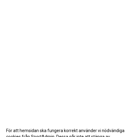
För att hemsidan ska fungera korrekt använder vi nödvändiga
cookies från SportAdmin. Dessa går inte att stänga av.