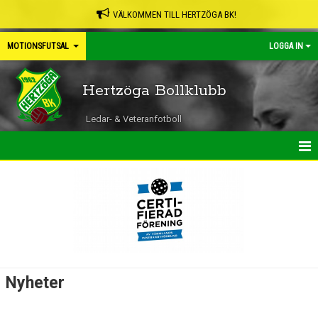
VÄLKOMMEN TILL HERTZÖGA BK!
MOTIONSFUTSAL
LOGGA IN
Hertzöga Bollklubb
Ledar- & Veteranfotboll
HEM
NYHETER
KALENDER
TRUPPEN
Nyheter
BILDGALLERI