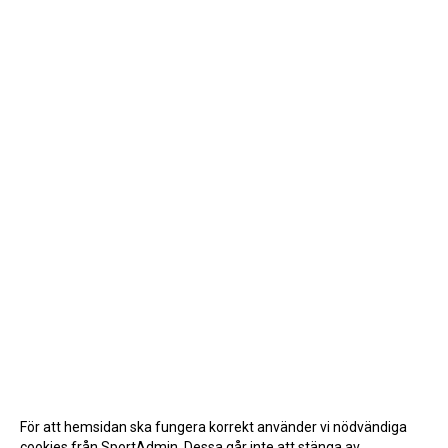
För att hemsidan ska fungera korrekt använder vi nödvändiga
cookies från SportAdmin. Dessa går inte att stänga av.