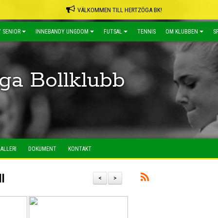
VÄLKOMMEN TILL HERTZÖGA BK!
 SENIOR
INNEBANDY UNGDOM
FUTSAL
TENNIS
OM KLUBBEN
S
ga Bollklubb
ALLERI
DOKUMENT
KONTAKT
l
<
>