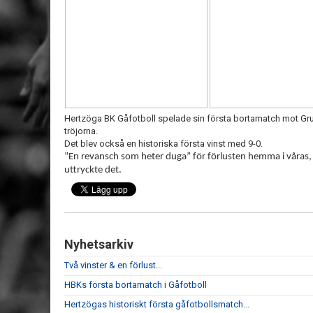
Hertzöga BK Gåfotboll spelade sin första bortamatch mot Grum
tröjorna.
Det blev också en historiska första vinst med 9-0.
”En revansch som heter duga” för förlusten hemma i våras,
uttryckte det.
Nyhetsarkiv
Två vinster & en förlust...
HBKs första bortamatch i Gåfotboll
Hertzögas historiskt första gåfotbollsmatch...