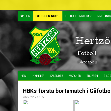
HEM
FOTBOLL SENIOR
FOTBOLL UNGDOM
INNEBANDY
Hertzö
Fotboll
Gåfotboll
HEM
NYHETER
KALENDER
MATCHER
TRUPPEN
BILDG
HBKs första bortamatch i Gåfotbol
2025-09-12 08:55