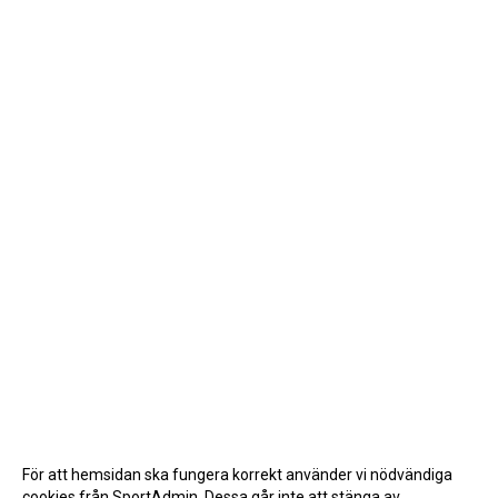
För att hemsidan ska fungera korrekt använder vi nödvändiga
cookies från SportAdmin. Dessa går inte att stänga av.