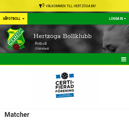
VÄLKOMMEN TILL HERTZÖGA BK!
GÅFOTBOLL
LOGGA IN
Hertzöga Bollklubb
Fotboll
Gåfotboll
HEM
NYHETER
KALENDER
MATCHER
Matcher
TRUPPEN