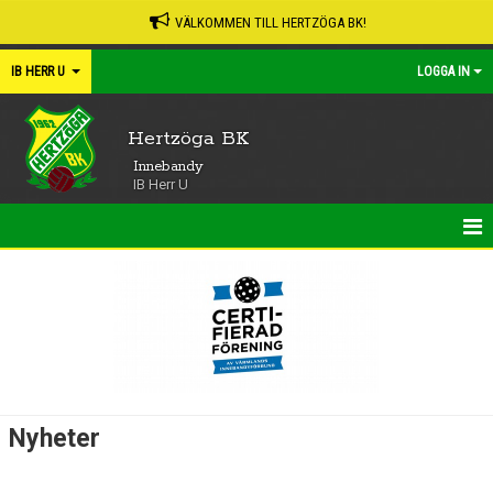
VÄLKOMMEN TILL HERTZÖGA BK!
IB HERR U
LOGGA IN
Hertzöga BK
Innebandy
IB Herr U
HEM
NYHETER
KALENDER
MATCHER
Nyheter
TRUPPEN