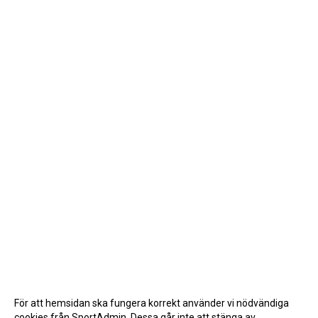
För att hemsidan ska fungera korrekt använder vi nödvändiga
cookies från SportAdmin. Dessa går inte att stänga av.