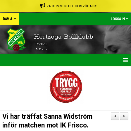
VÄLKOMMEN TILL HERTZÖGA BK!
DAM A
LOGGA IN
Hertzöga Bollklubb
Fotboll
A Dam
HEM
NYHETER
KALENDER
MATCHER
Vi har träffat Sanna Widström
<
>
TRUPPEN
inför matchen mot IK Frisco.