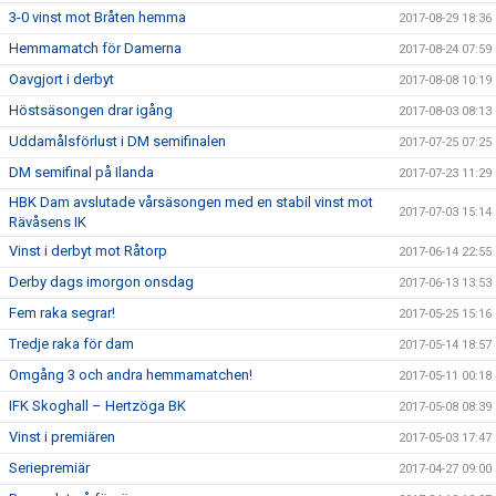
3-0 vinst mot Bråten hemma
2017-08-29 18:36
Hemmamatch för Damerna
2017-08-24 07:59
Oavgjort i derbyt
2017-08-08 10:19
Höstsäsongen drar igång
2017-08-03 08:13
Uddamålsförlust i DM semifinalen
2017-07-25 07:25
DM semifinal på Ilanda
2017-07-23 11:29
HBK Dam avslutade vårsäsongen med en stabil vinst mot
2017-07-03 15:14
Rävåsens IK
Vinst i derbyt mot Råtorp
2017-06-14 22:55
Derby dags imorgon onsdag
2017-06-13 13:53
Fem raka segrar!
2017-05-25 15:16
Tredje raka för dam
2017-05-14 18:57
Omgång 3 och andra hemmamatchen!
2017-05-11 00:18
IFK Skoghall – Hertzöga BK
2017-05-08 08:39
Vinst i premiären
2017-05-03 17:47
Seriepremiär
2017-04-27 09:00