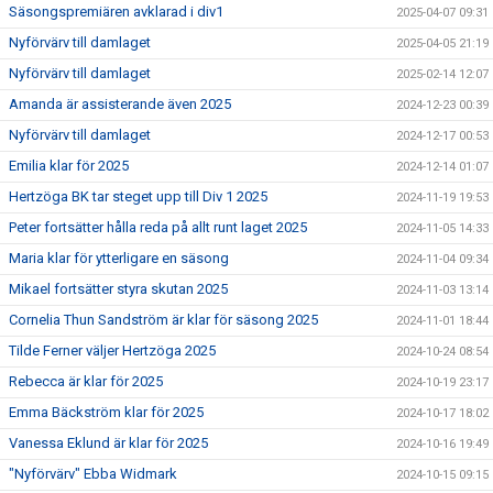
Säsongspremiären avklarad i div1
2025-04-07 09:31
Nyförvärv till damlaget
2025-04-05 21:19
Nyförvärv till damlaget
2025-02-14 12:07
Amanda är assisterande även 2025
2024-12-23 00:39
Nyförvärv till damlaget
2024-12-17 00:53
Emilia klar för 2025
2024-12-14 01:07
Hertzöga BK tar steget upp till Div 1 2025
2024-11-19 19:53
Peter fortsätter hålla reda på allt runt laget 2025
2024-11-05 14:33
Maria klar för ytterligare en säsong
2024-11-04 09:34
Mikael fortsätter styra skutan 2025
2024-11-03 13:14
Cornelia Thun Sandström är klar för säsong 2025
2024-11-01 18:44
Tilde Ferner väljer Hertzöga 2025
2024-10-24 08:54
Rebecca är klar för 2025
2024-10-19 23:17
Emma Bäckström klar för 2025
2024-10-17 18:02
Vanessa Eklund är klar för 2025
2024-10-16 19:49
"Nyförvärv" Ebba Widmark
2024-10-15 09:15