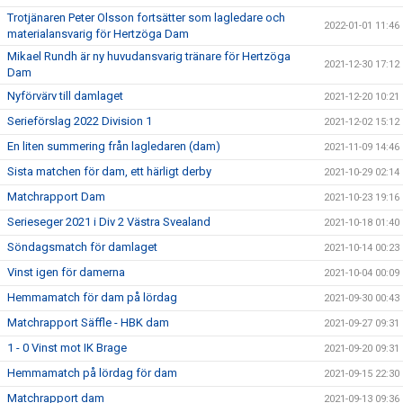
Trotjänaren Peter Olsson fortsätter som lagledare och
2022-01-01 11:46
materialansvarig för Hertzöga Dam
Mikael Rundh är ny huvudansvarig tränare för Hertzöga
2021-12-30 17:12
Dam
Nyförvärv till damlaget
2021-12-20 10:21
Serieförslag 2022 Division 1
2021-12-02 15:12
En liten summering från lagledaren (dam)
2021-11-09 14:46
Sista matchen för dam, ett härligt derby
2021-10-29 02:14
Matchrapport Dam
2021-10-23 19:16
Serieseger 2021 i Div 2 Västra Svealand
2021-10-18 01:40
Söndagsmatch för damlaget
2021-10-14 00:23
Vinst igen för damerna
2021-10-04 00:09
Hemmamatch för dam på lördag
2021-09-30 00:43
Matchrapport Säffle - HBK dam
2021-09-27 09:31
1 - 0 Vinst mot IK Brage
2021-09-20 09:31
Hemmamatch på lördag för dam
2021-09-15 22:30
Matchrapport dam
2021-09-13 09:36