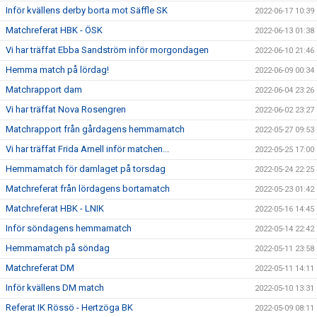
Inför kvällens derby borta mot Säffle SK
2022-06-17 10:39
Matchreferat HBK - ÖSK
2022-06-13 01:38
Vi har träffat Ebba Sandström inför morgondagen
2022-06-10 21:46
Hemma match på lördag!
2022-06-09 00:34
Matchrapport dam
2022-06-04 23:26
Vi har träffat Nova Rosengren
2022-06-02 23:27
Matchrapport från gårdagens hemmamatch
2022-05-27 09:53
Vi har träffat Frida Arnell inför matchen...
2022-05-25 17:00
Hemmamatch för damlaget på torsdag
2022-05-24 22:25
Matchreferat från lördagens bortamatch
2022-05-23 01:42
Matchreferat HBK - LNIK
2022-05-16 14:45
Inför söndagens hemmamatch
2022-05-14 22:42
Hemmamatch på söndag
2022-05-11 23:58
Matchreferat DM
2022-05-11 14:11
Inför kvällens DM match
2022-05-10 13:31
Referat IK Rössö - Hertzöga BK
2022-05-09 08:11