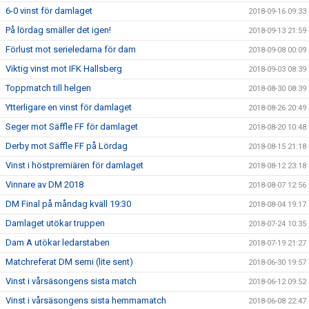
6-0 vinst för damlaget
2018-09-16 09:33
På lördag smäller det igen!
2018-09-13 21:59
Förlust mot serieledarna för dam
2018-09-08 00:09
Viktig vinst mot IFK Hallsberg
2018-09-03 08:39
Toppmatch till helgen
2018-08-30 08:39
Ytterligare en vinst för damlaget
2018-08-26 20:49
Seger mot Säffle FF för damlaget
2018-08-20 10:48
Derby mot Säffle FF på Lördag
2018-08-15 21:18
Vinst i höstpremiären för damlaget
2018-08-12 23:18
Vinnare av DM 2018
2018-08-07 12:56
DM Final på måndag kväll 19:30
2018-08-04 19:17
Damlaget utökar truppen
2018-07-24 10:35
Dam A utökar ledarstaben
2018-07-19 21:27
Matchreferat DM semi (lite sent)
2018-06-30 19:57
Vinst i vårsäsongens sista match
2018-06-12 09:52
Vinst i vårsäsongens sista hemmamatch
2018-06-08 22:47