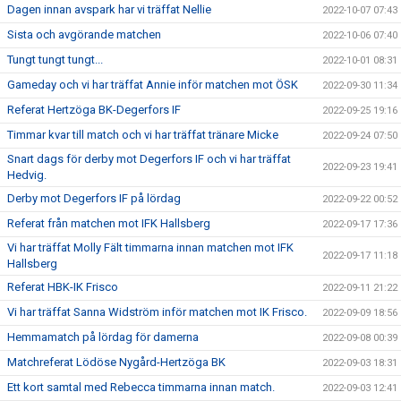
Dagen innan avspark har vi träffat Nellie
2022-10-07 07:43
Sista och avgörande matchen
2022-10-06 07:40
Tungt tungt tungt...
2022-10-01 08:31
Gameday och vi har träffat Annie inför matchen mot ÖSK
2022-09-30 11:34
Referat Hertzöga BK-Degerfors IF
2022-09-25 19:16
Timmar kvar till match och vi har träffat tränare Micke
2022-09-24 07:50
Snart dags för derby mot Degerfors IF och vi har träffat
2022-09-23 19:41
Hedvig.
Derby mot Degerfors IF på lördag
2022-09-22 00:52
Referat från matchen mot IFK Hallsberg
2022-09-17 17:36
Vi har träffat Molly Fält timmarna innan matchen mot IFK
2022-09-17 11:18
Hallsberg
Referat HBK-IK Frisco
2022-09-11 21:22
Vi har träffat Sanna Widström inför matchen mot IK Frisco.
2022-09-09 18:56
Hemmamatch på lördag för damerna
2022-09-08 00:39
Matchreferat Lödöse Nygård-Hertzöga BK
2022-09-03 18:31
Ett kort samtal med Rebecca timmarna innan match.
2022-09-03 12:41