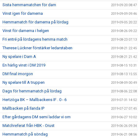
Sista hemmamatchen för dam
2019-09-20 08:47
Vinst igen för damerna
2019-09-09 09:46
Hemmamatch för damerna på lördag
2019-09-05 20:22
Vinst för damerna i helgen
2019-08-26 09:22
Fri entré på lördagens hemma match
2019-08-23 07:13
Therese Lückner förstärker ledarstaben
2019-08-21 22:45
Ny spelare i Dam A
2019-08-21 21:42
En härlig vinst i DM 2019
2019-08-15 10:31
DM final imorgon
2019-08-13 15:55
Ny spelare till A truppen
2019-08-09 00:49
Dags för hemmamatch på lördag
2019-08-06 22:08
Hertzöga BK – Mallbackens IF . 0 - 6
2019-07-31 14:52
Mallbacken på Ilanda IP
2019-07-27 07:45
Efter gårdagens DM semi laddar vi om
2019-06-27 10:02
Matchreferat från HBK - Orust
2019-06-26 09:34
Hemmamatch på söndag
2019-06-21 08:56