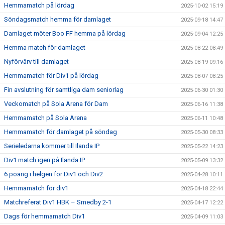
Hemmamatch på lördag
2025-10-02 15:19
Söndagsmatch hemma för damlaget
2025-09-18 14:47
Damlaget möter Boo FF hemma på lördag
2025-09-04 12:25
Hemma match för damlaget
2025-08-22 08:49
Nyförvärv till damlaget
2025-08-19 09:16
Hemmamatch för Div1 på lördag
2025-08-07 08:25
Fin avslutning för samtliga dam seniorlag
2025-06-30 01:30
Veckomatch på Sola Arena för Dam
2025-06-16 11:38
Hemmamatch på Sola Arena
2025-06-11 10:48
Hemmamatch för damlaget på söndag
2025-05-30 08:33
Serieledarna kommer till Ilanda IP
2025-05-22 14:23
Div1 match igen på Ilanda IP
2025-05-09 13:32
6 poäng i helgen för Div1 och Div2
2025-04-28 10:11
Hemmamatch för div1
2025-04-18 22:44
Matchreferat Div1 HBK – Smedby 2-1
2025-04-17 12:22
Dags för hemmamatch Div1
2025-04-09 11:03