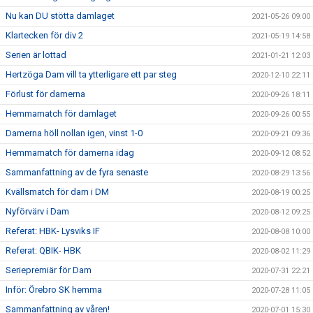
Nu kan DU stötta damlaget
2021-05-26 09:00
Klartecken för div 2
2021-05-19 14:58
Serien är lottad
2021-01-21 12:03
Hertzöga Dam vill ta ytterligare ett par steg
2020-12-10 22:11
Förlust för damerna
2020-09-26 18:11
Hemmamatch för damlaget
2020-09-26 00:55
Damerna höll nollan igen, vinst 1-0
2020-09-21 09:36
Hemmamatch för damerna idag
2020-09-12 08:52
Sammanfattning av de fyra senaste
2020-08-29 13:56
Kvällsmatch för dam i DM
2020-08-19 00:25
Nyförvärv i Dam
2020-08-12 09:25
Referat: HBK- Lysviks IF
2020-08-08 10:00
Referat: QBIK- HBK
2020-08-02 11:29
Seriepremiär för Dam
2020-07-31 22:21
Inför: Örebro SK hemma
2020-07-28 11:05
Sammanfattning av våren!
2020-07-01 15:30