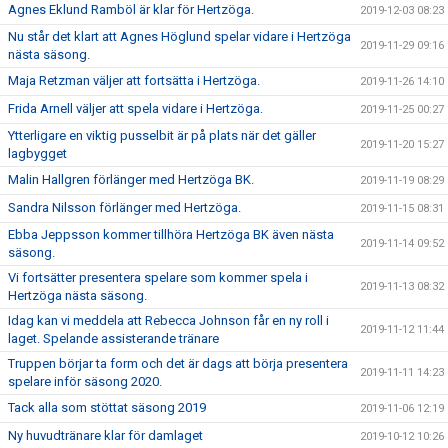
Agnes Eklund Ramböl är klar för Hertzöga.
2019-12-03 08:23
Nu står det klart att Agnes Höglund spelar vidare i Hertzöga
2019-11-29 09:16
nästa säsong.
Maja Retzman väljer att fortsätta i Hertzöga.
2019-11-26 14:10
Frida Arnell väljer att spela vidare i Hertzöga.
2019-11-25 00:27
Ytterligare en viktig pusselbit är på plats när det gäller
2019-11-20 15:27
lagbygget
Malin Hallgren förlänger med Hertzöga BK.
2019-11-19 08:29
Sandra Nilsson förlänger med Hertzöga.
2019-11-15 08:31
Ebba Jeppsson kommer tillhöra Hertzöga BK även nästa
2019-11-14 09:52
säsong.
Vi fortsätter presentera spelare som kommer spela i
2019-11-13 08:32
Hertzöga nästa säsong.
Idag kan vi meddela att Rebecca Johnson får en ny roll i
2019-11-12 11:44
laget. Spelande assisterande tränare
Truppen börjar ta form och det är dags att börja presentera
2019-11-11 14:23
spelare inför säsong 2020.
Tack alla som stöttat säsong 2019
2019-11-06 12:19
Ny huvudtränare klar för damlaget
2019-10-12 10:26