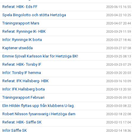
Referat: HBK- Eds FF
2020-06-15 16:55
Spela Bingolotto och stötta Hertzöga
2020-04-22 10:25
Träningsrapport Mars
2020-04-07 20:44
Referat: Rynninge IK- HBK
2020-03-29 11:59
Inför: Rynninge IK borta
2020-03-27 18:46
Kaptener utsedda
2020-03-27 07:58
Emmie Sjövall Karlsson klar för Hertzöga BK!
2020-03-25 08:13
Referat: HBK- Torsby IF
2020-03-23 07:29
Inför: Torsby IF hemma
2020-03-20 20:03
Referat: IFK Hallsberg- HBK
2020-03-16 10:09
Inför: IFK Hallsberg borta
2020-03-13 20:50
Träningsrapport Februari
2020-03-05 09:53
Elin Hildén flyttas upp från klubbens U-lag.
2020-03-03 08:22
Robert Nilsson fysansvarig i Hertzöga dam
2020-02-18 22:08
Referat: HBK- Säffle SK
2020-02-15 17:04
Inför Säffle SK
2020-02-14 18:36