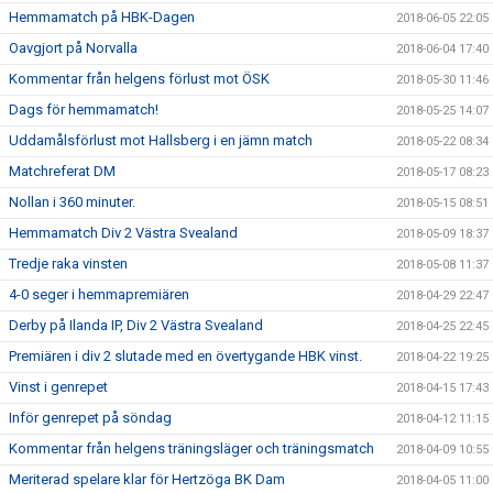
Hemmamatch på HBK-Dagen
2018-06-05 22:05
Oavgjort på Norvalla
2018-06-04 17:40
Kommentar från helgens förlust mot ÖSK
2018-05-30 11:46
Dags för hemmamatch!
2018-05-25 14:07
Uddamålsförlust mot Hallsberg i en jämn match
2018-05-22 08:34
Matchreferat DM
2018-05-17 08:23
Nollan i 360 minuter.
2018-05-15 08:51
Hemmamatch Div 2 Västra Svealand
2018-05-09 18:37
Tredje raka vinsten
2018-05-08 11:37
4-0 seger i hemmapremiären
2018-04-29 22:47
Derby på Ilanda IP, Div 2 Västra Svealand
2018-04-25 22:45
Premiären i div 2 slutade med en övertygande HBK vinst.
2018-04-22 19:25
Vinst i genrepet
2018-04-15 17:43
Inför genrepet på söndag
2018-04-12 11:15
Kommentar från helgens träningsläger och träningsmatch
2018-04-09 10:55
Meriterad spelare klar för Hertzöga BK Dam
2018-04-05 11:00