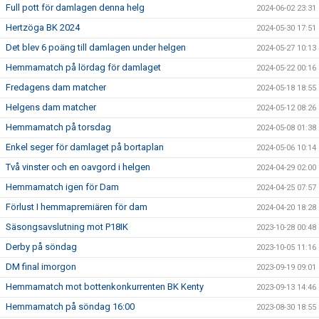
Full pott för damlagen denna helg
2024-06-02 23:31
Hertzöga BK 2024
2024-05-30 17:51
Det blev 6 poäng till damlagen under helgen
2024-05-27 10:13
Hemmamatch på lördag för damlaget
2024-05-22 00:16
Fredagens dam matcher
2024-05-18 18:55
Helgens dam matcher
2024-05-12 08:26
Hemmamatch på torsdag
2024-05-08 01:38
Enkel seger för damlaget på bortaplan
2024-05-06 10:14
Två vinster och en oavgord i helgen
2024-04-29 02:00
Hemmamatch igen för Dam
2024-04-25 07:57
Förlust I hemmapremiären för dam
2024-04-20 18:28
Säsongsavslutning mot P18IK
2023-10-28 00:48
Derby på söndag
2023-10-05 11:16
DM final imorgon
2023-09-19 09:01
Hemmamatch mot bottenkonkurrenten BK Kenty
2023-09-13 14:46
Hemmamatch på söndag 16:00
2023-08-30 18:55