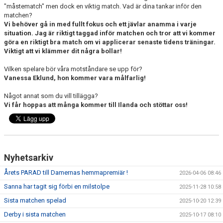
"måstematch" men dock en viktig match. Vad är dina tankar inför den
matchen?
Vi behöver gå in med fullt fokus och ett jävlar anamma i varje
situation. Jag är riktigt taggad inför matchen och tror att vi kommer
göra en riktigt bra match om vi applicerar senaste tidens träningar.
Viktigt att vi klämmer dit några bollar!
Vilken spelare bör våra motståndare se upp för?
Vanessa Eklund, hon kommer vara målfarlig!
Något annat som du vill tillägga?
Vi får hoppas att många kommer till Ilanda och stöttar oss!
Nyhetsarkiv
Årets PARAD till Damernas hemmapremiär !
2026-04-06 08:46
Sanna har tagit sig förbi en milstolpe
2025-11-28 10:58
Sista matchen spelad
2025-10-20 12:39
Derby i sista matchen
2025-10-17 08:10