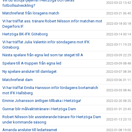
Vill du stödja tjejerna i Hertzöga och deras
2022-03-22 13:42
fotbollsutveckling?
Matchreferat från löragens match
2022-03-21 06:40
Vi har träffat ass. tränare Robert Nilsson inför matchen mot
2022-03-18 00:18
Degerfors IF.
Hertzöga BK-IFK Göteborg
2022-03-14 00:14
Vi har träffat Julia Valentin inför söndagens mot IFK
2022-03-11 19:23
Göteborg.
Nästa spelare från egna led som tar steget till A
2022-03-09 22:29
Spelare till A-truppen från egna led
2022-03-09 08:48
Ny spelare ansluter till damlaget
2022-03-07 08:34
Matchreferat dam
2022-03-06 01:11
Vi har träffat Emilia Hansson inför lördagens bortamatch
2022-03-03 08:46
mot IFK Hallsberg.
Emmie Johansson äntligen tillbaka i Hertzöga!
2022-02-20 08:25
Gunnar blir målvaktstränare i Hertzöga Dam
2022-01-31 23:45
Robert Nilsson blir assisterande tränare för Hertzöga Dam
2022-01-13 23:15
under kommande säsong
Amanda ansluter till ledarteamet
2022-01-08 19:05