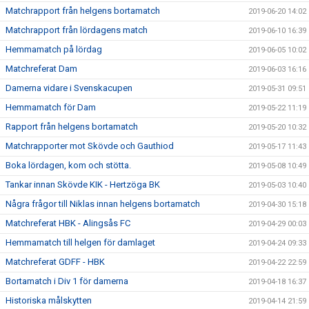
Matchrapport från helgens bortamatch
2019-06-20 14:02
Matchrapport från lördagens match
2019-06-10 16:39
Hemmamatch på lördag
2019-06-05 10:02
Matchreferat Dam
2019-06-03 16:16
Damerna vidare i Svenskacupen
2019-05-31 09:51
Hemmamatch för Dam
2019-05-22 11:19
Rapport från helgens bortamatch
2019-05-20 10:32
Matchrapporter mot Skövde och Gauthiod
2019-05-17 11:43
Boka lördagen, kom och stötta.
2019-05-08 10:49
Tankar innan Skövde KIK - Hertzöga BK
2019-05-03 10:40
Några frågor till Niklas innan helgens bortamatch
2019-04-30 15:18
Matchreferat HBK - Alingsås FC
2019-04-29 00:03
Hemmamatch till helgen för damlaget
2019-04-24 09:33
Matchreferat GDFF - HBK
2019-04-22 22:59
Bortamatch i Div 1 för damerna
2019-04-18 16:37
Historiska målskytten
2019-04-14 21:59