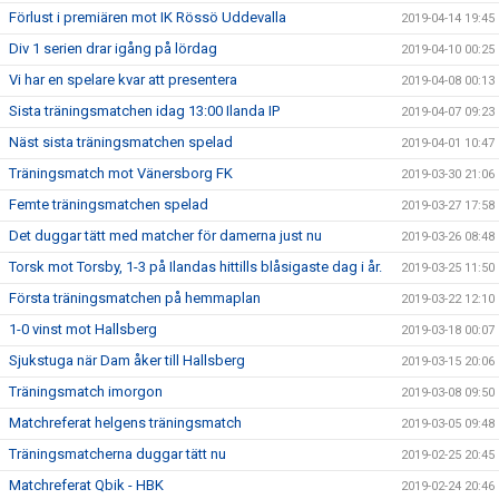
Förlust i premiären mot IK Rössö Uddevalla
2019-04-14 19:45
Div 1 serien drar igång på lördag
2019-04-10 00:25
Vi har en spelare kvar att presentera
2019-04-08 00:13
Sista träningsmatchen idag 13:00 Ilanda IP
2019-04-07 09:23
Näst sista träningsmatchen spelad
2019-04-01 10:47
Träningsmatch mot Vänersborg FK
2019-03-30 21:06
Femte träningsmatchen spelad
2019-03-27 17:58
Det duggar tätt med matcher för damerna just nu
2019-03-26 08:48
Torsk mot Torsby, 1-3 på Ilandas hittills blåsigaste dag i år.
2019-03-25 11:50
Första träningsmatchen på hemmaplan
2019-03-22 12:10
1-0 vinst mot Hallsberg
2019-03-18 00:07
Sjukstuga när Dam åker till Hallsberg
2019-03-15 20:06
Träningsmatch imorgon
2019-03-08 09:50
Matchreferat helgens träningsmatch
2019-03-05 09:48
Träningsmatcherna duggar tätt nu
2019-02-25 20:45
Matchreferat Qbik - HBK
2019-02-24 20:46