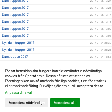
Dam truppen 2017
2017-01-25 19:27
Dam truppen 2017
2017-01-25 19:21
Dam truppen 2017
2017-01-25 19:17
Dam truppen 2017
2017-01-25 19:13
Dam truppen 2017
2017-01-25 19:09
Dam truppen 2017
2017-01-25 19:05
Ny i dam truppen 2017
2017-01-24 21:30
Ny i dam truppen 2017
2017-01-24 21:24
Damtruppen 2017
2017-01-24 13:55
Dam truppen 2017
2017-01-24 00:23
Nu börjar vi sätta truppen 2017
För att hemsidan ska fungera korrekt använder vi nödvändiga
2017-01-24 00:17
cookies från SportAdmin. Dessa går inte att stänga av.
Nu laddar vi för 2017
2017-01-24 00:14
Föreningen kan också använda frivilliga cookies, t.ex. för statistik
eller marknadsföring. Du väljer själv om du vill acceptera dessa.
Anpassa dina val
Cookie-inställningar
Gå till Webbversion
Acceptera nödvändiga
Acceptera alla