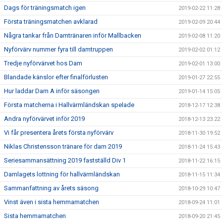
Dags för träningsmatch igen
2019-02-22 11:28
Första träningsmatchen avklarad
2019-02-09 20:44
Några tankar från Damtränaren inför Mallbacken
2019-02-08 11:20
Nyförvärv nummer fyra till damtruppen
2019-02-02 01:12
Tredje nyförvärvet hos Dam
2019-02-01 13:00
Blandade känslor efter finalförlusten
2019-01-27 22:55
Hur laddar Dam A inför säsongen
2019-01-14 15:05
Första matcherna i Hallvärmländskan spelade
2018-12-17 12:38
Andra nyförvärvet inför 2019
2018-12-13 23:22
Vi får presentera årets första nyförvärv
2018-11-30 19:52
Niklas Christensson tränare för dam 2019
2018-11-24 15:43
Seriesammansättning 2019 fastställd Div 1
2018-11-22 16:15
Damlagets lottning för hallvärmländskan
2018-11-15 11:34
Sammanfattning av årets säsong
2018-10-29 10:47
Vinst även i sista hemmamatchen
2018-09-24 11:01
Sista hemmamatchen
2018-09-20 21:45