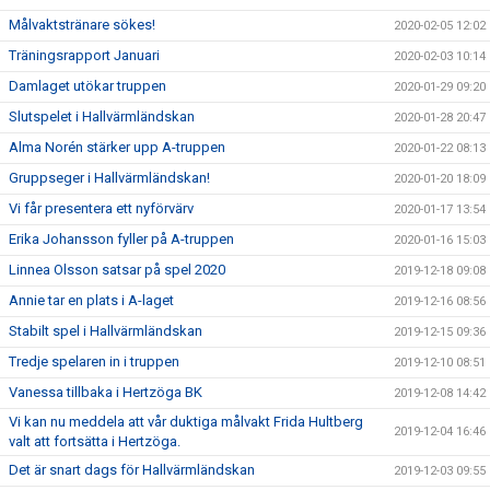
Målvaktstränare sökes!
2020-02-05 12:02
Träningsrapport Januari
2020-02-03 10:14
Damlaget utökar truppen
2020-01-29 09:20
Slutspelet i Hallvärmländskan
2020-01-28 20:47
Alma Norén stärker upp A-truppen
2020-01-22 08:13
Gruppseger i Hallvärmländskan!
2020-01-20 18:09
Vi får presentera ett nyförvärv
2020-01-17 13:54
Erika Johansson fyller på A-truppen
2020-01-16 15:03
Linnea Olsson satsar på spel 2020
2019-12-18 09:08
Annie tar en plats i A-laget
2019-12-16 08:56
Stabilt spel i Hallvärmländskan
2019-12-15 09:36
Tredje spelaren in i truppen
2019-12-10 08:51
Vanessa tillbaka i Hertzöga BK
2019-12-08 14:42
Vi kan nu meddela att vår duktiga målvakt Frida Hultberg
2019-12-04 16:46
valt att fortsätta i Hertzöga.
Det är snart dags för Hallvärmländskan
2019-12-03 09:55