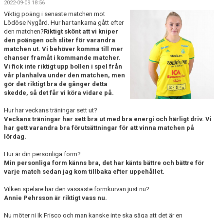
2022-09-09 18:56
BILDGALLERI
Viktig poäng i senaste matchen mot
Lödöse Nygård. Hur har tankarna gått efter
DOKUMENT
den matchen?
Riktigt skönt att vi kniper
den poängen och sliter för varandra
KONTAKT
matchen ut. Vi behöver komma till mer
chanser framåt i kommande matcher.
Vi fick inte riktigt upp bollen i spel från
HISTORIA
vår planhalva under den matchen, men
gör det riktigt bra de gånger detta
skedde, så det får vi köra vidare på.
Hur har veckans träningar sett ut?
Veckans träningar har sett bra ut med bra energi och härligt driv. Vi
har gett varandra bra förutsättningar för att vinna matchen på
lördag.
Hur är din personliga form?
Min personliga form känns bra, det har känts bättre och bättre för
varje match sedan jag kom tillbaka efter uppehållet.
Vilken spelare har den vassaste formkurvan just nu?
Annie Pehrsson är riktigt vass nu.
Nu möter ni Ik Frisco och man kanske inte ska säga att det är en