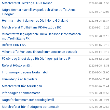
Matchreferat Hertzöga BK-IK Rössö
2022-08-28 16:58
Några timmar kvar till avspark och vi har träffat Anna
2022-08-27 07:06
Lindgren
Hemma match i damernas Div1 Norra Götaland
2022-08-24 23:37
Matchreferat Trollhättans FK-Hertzöga BK
2022-08-21 17:22
Vi har träffat lagkaptenen Emilia Hansson inför matchen
2022-08-20 21:16
mot Trollhättans FK
Referat HBK-LSK
2022-08-15 13:10
Vi har träffat Vanessa Eklund timmarna innan avspark
2022-08-14 11:45
På söndag är det dags för Div 1 igen på Ilanda IP
2022-08-12 01:24
Referat Höstpremiär!
2022-08-08 15:33
Inför morgondagens bortamatch
2022-08-04 09:00
I huvudet på en lagledare
2022-07-04 03:09
Matchreferat från torsdagen
2022-06-26 01:44
Inför dagens hemmamatch
2022-06-23 00:59
Dags för hemmamatch torsdag kväll
2022-06-20 11:24
Matchreferat från fredagens bortamatch
2022-06-20 07:55