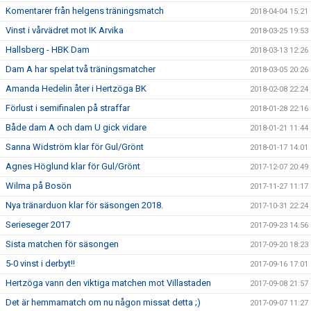
Komentarer från helgens träningsmatch
2018-04-04 15:21
Vinst i vårvädret mot IK Arvika
2018-03-25 19:53
Hallsberg - HBK Dam
2018-03-13 12:26
Dam A har spelat två träningsmatcher
2018-03-05 20:26
Amanda Hedelin åter i Hertzöga BK
2018-02-08 22:24
Förlust i semifinalen på straffar
2018-01-28 22:16
Både dam A och dam U gick vidare
2018-01-21 11:44
Sanna Widström klar för Gul/Grönt
2018-01-17 14:01
Agnes Höglund klar för Gul/Grönt
2017-12-07 20:49
Wilma på Bosön
2017-11-27 11:17
Nya tränarduon klar för säsongen 2018.
2017-10-31 22:24
Serieseger 2017
2017-09-23 14:56
Sista matchen för säsongen
2017-09-20 18:23
5-0 vinst i derbyt!!
2017-09-16 17:01
Hertzöga vann den viktiga matchen mot Villastaden
2017-09-08 21:57
Det är hemmamatch om nu någon missat detta ;)
2017-09-07 11:27