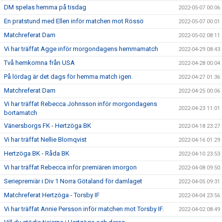
DM spelas hemma på tisdag
2022-05-07 00:06
En pratstund med Ellen inför matchen mot Rössö
2022-05-07 00:01
Matchreferat Dam
2022-05-02 08:11
Vi har träffat Agge inför morgondagens hemmamatch
2022-04-29 08:43
Två hemkomna från USA
2022-04-28 00:04
På lördag är det dags för hemma match igen.
2022-04-27 01:36
Matchreferat Dam
2022-04-25 00:06
Vi har träffat Rebecca Johnsson inför morgondagens
2022-04-23 11:01
bortamatch
Vänersborgs FK - Hertzöga BK
2022-04-18 23:27
Vi har träffat Nellie Blomqvist
2022-04-16 01:29
Hertzöga BK - Råda BK
2022-04-10 23:53
Vi har träffat Rebecca inför premiären imorgon
2022-04-08 09:50
Seriepremiär i Div 1 Norra Götaland för damlaget
2022-04-05 09:31
Matchreferat Hertzöga - Torsby IF
2022-04-04 23:56
Vi har träffat Annie Persson inför matchen mot Torsby IF.
2022-04-02 08:49