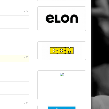
v.32
v.33
v.34