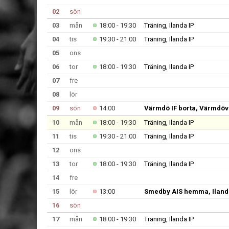
02
sön
03
mån
18:00 - 19:30
Träning, Ilanda IP
04
tis
19:30 - 21:00
Träning, Ilanda IP
05
ons
06
tor
18:00 - 19:30
Träning, Ilanda IP
07
fre
08
lör
09
sön
14:00
Värmdö IF borta, Värmdöv
10
mån
18:00 - 19:30
Träning, Ilanda IP
11
tis
19:30 - 21:00
Träning, Ilanda IP
12
ons
13
tor
18:00 - 19:30
Träning, Ilanda IP
14
fre
15
lör
13:00
Smedby AIS hemma, Ilanda
16
sön
17
mån
18:00 - 19:30
Träning, Ilanda IP