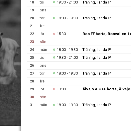
18
tis
19:30 - 21:00
Träning, Ilanda IP
19
ons
20
tor
18:00 - 19:30
Träning, Ilanda IP
21
fre
22
lör
15:30
Boo FF borta, Boovallen 1
(
23
sön
24
mån
18:00 - 19:30
Träning, Ilanda IP
25
tis
19:30 - 21:00
Träning, Ilanda IP
26
ons
27
tor
18:00 - 19:30
Träning, Ilanda IP
28
fre
29
lör
13:00
Älvsjö AIK FF borta, Älvsjö 
30
sön
31
mån
18:00 - 19:30
Träning, Ilanda IP