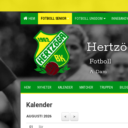
HEM
FOTBOLL SENIOR
FOTBOLL UNGDOM
INNEBANDY
Hertzö
Fotboll
A Dam
HEM
NYHETER
KALENDER
MATCHER
TRUPPEN
BILDG
Kalender
AUGUSTI 2026
01
lör