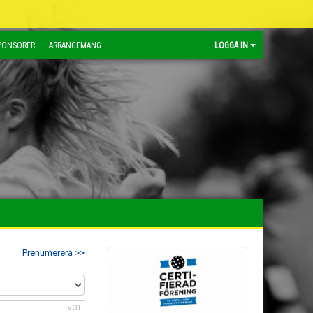
PONSORER
ARRANGEMANG
LOGGA IN
Prenumerera >>
v.31