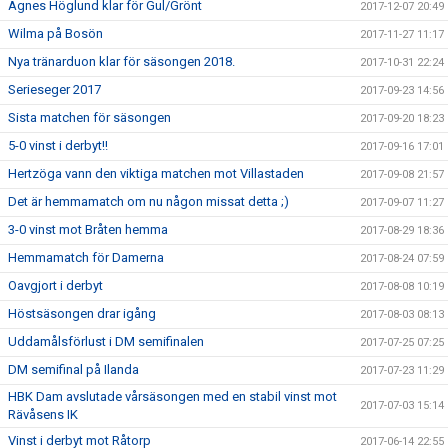
Agnes Höglund klar för Gul/Grönt
2017-12-07 20:49
Wilma på Bosön
2017-11-27 11:17
Nya tränarduon klar för säsongen 2018.
2017-10-31 22:24
Serieseger 2017
2017-09-23 14:56
Sista matchen för säsongen
2017-09-20 18:23
5-0 vinst i derbyt!!
2017-09-16 17:01
Hertzöga vann den viktiga matchen mot Villastaden
2017-09-08 21:57
Det är hemmamatch om nu någon missat detta ;)
2017-09-07 11:27
3-0 vinst mot Bråten hemma
2017-08-29 18:36
Hemmamatch för Damerna
2017-08-24 07:59
Oavgjort i derbyt
2017-08-08 10:19
Höstsäsongen drar igång
2017-08-03 08:13
Uddamålsförlust i DM semifinalen
2017-07-25 07:25
DM semifinal på Ilanda
2017-07-23 11:29
HBK Dam avslutade vårsäsongen med en stabil vinst mot
2017-07-03 15:14
Rävåsens IK
Vinst i derbyt mot Råtorp
2017-06-14 22:55