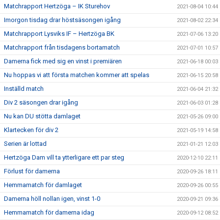
Matchrapport Hertzöga – IK Sturehov
2021-08-04 10:44
Imorgon tisdag drar höstsäsongen igång
2021-08-02 22:34
Matchrapport Lysviks IF – Hertzöga BK
2021-07-06 13:20
Matchrapport från tisdagens bortamatch
2021-07-01 10:57
Damerna fick med sig en vinst i premiären
2021-06-18 00:03
Nu hoppas vi att första matchen kommer att spelas
2021-06-15 20:58
Inställd match
2021-06-04 21:32
Div 2 säsongen drar igång
2021-06-03 01:28
Nu kan DU stötta damlaget
2021-05-26 09:00
Klartecken för div 2
2021-05-19 14:58
Serien är lottad
2021-01-21 12:03
Hertzöga Dam vill ta ytterligare ett par steg
2020-12-10 22:11
Förlust för damerna
2020-09-26 18:11
Hemmamatch för damlaget
2020-09-26 00:55
Damerna höll nollan igen, vinst 1-0
2020-09-21 09:36
Hemmamatch för damerna idag
2020-09-12 08:52