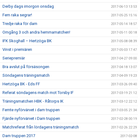
Derby dags imorgon onsdag
2017-06-13 13:53
Fem raka segrar!
2017-05-25 15:16
Tredje raka för dam
2017-05-14 18:57
Omgång 3 och andra hemmamatchen!
2017-05-11 00:18
IFK Skoghall – Hertzöga BK
2017-05-08 08:39
Vinst i premiären
2017-05-03 17:47
Seriepremiär
2017-04-27 09:00
Bra avslut på försäsongen
2017-04-18 13:07
Söndagens träningsmatch
2017-04-09 19:23
Hertzöga BK - Eds FF
2017-03-26 09:40
Referat söndagens match mot Torsby IF
2017-03-19 21:12
Träningsmatchen HBK - Råtorps IK
2017-03-12 22:12
Femte nyförvärvet i dam truppen
2017-03-05 21:34
Fjärde nyförvärvet i Dam truppen
2017-02-28 00:19
Matchreferat från lördagens träningsmatch
2017-02-26 22:29
Dam truppen 2017
2017-02-08