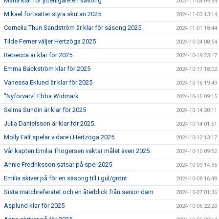
Maria klar för ytterligare en säsong
2024-11-04 09:34
Mikael fortsätter styra skutan 2025
2024-11-03 13:14
Cornelia Thun Sandström är klar för säsong 2025
2024-11-01 18:44
Tilde Ferner väljer Hertzöga 2025
2024-10-24 08:54
Rebecca är klar för 2025
2024-10-19 23:17
Emma Bäckström klar för 2025
2024-10-17 18:02
Vanessa Eklund är klar för 2025
2024-10-16 19:49
"Nyförvärv" Ebba Widmark
2024-10-15 09:15
Selma Sundin är klar för 2025
2024-10-14 20:11
Julia Danielsson är klar för 2025.
2024-10-14 01:51
Molly Fält spelar vidare i Hertzöga 2025
2024-10-12 13:17
Vår kapten Emilia Thögersen vaktar målet även 2025.
2024-10-10 09:52
Annie Fredriksson satsar på spel 2025
2024-10-09 14:55
Emilia skiver på för en säsong till i gul/grönt
2024-10-08 16:48
Sista matchreferatet och en återblick från senior dam
2024-10-07 01:36
Asplund klar för 2025
2024-10-06 22:20