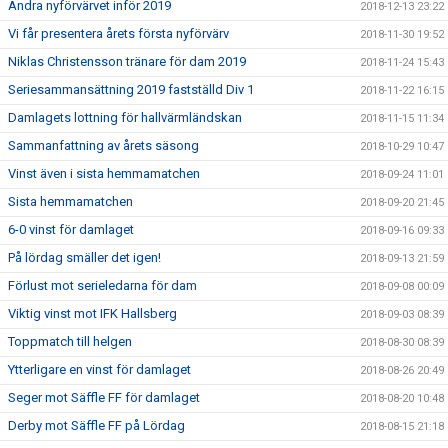
Andra nyförvärvet inför 2019
2018-12-13 23:22
Vi får presentera årets första nyförvärv
2018-11-30 19:52
Niklas Christensson tränare för dam 2019
2018-11-24 15:43
Seriesammansättning 2019 fastställd Div 1
2018-11-22 16:15
Damlagets lottning för hallvärmländskan
2018-11-15 11:34
Sammanfattning av årets säsong
2018-10-29 10:47
Vinst även i sista hemmamatchen
2018-09-24 11:01
Sista hemmamatchen
2018-09-20 21:45
6-0 vinst för damlaget
2018-09-16 09:33
På lördag smäller det igen!
2018-09-13 21:59
Förlust mot serieledarna för dam
2018-09-08 00:09
Viktig vinst mot IFK Hallsberg
2018-09-03 08:39
Toppmatch till helgen
2018-08-30 08:39
Ytterligare en vinst för damlaget
2018-08-26 20:49
Seger mot Säffle FF för damlaget
2018-08-20 10:48
Derby mot Säffle FF på Lördag
2018-08-15 21:18