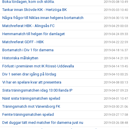
Boka lördagen, kom och stötta.
2019-05-08 10:49
Tankar innan Skövde KIK - Hertzöga BK
2019-05-03 10:40
Några frågor till Niklas innan helgens bortamatch
2019-04-30 15:18
Matchreferat HBK - Alingsås FC
2019-04-29 00:03
Hemmamatch till helgen för damlaget
2019-04-24 09:33
Matchreferat GDFF - HBK
2019-04-22 22:59
Bortamatch i Div 1 för damerna
2019-04-18 16:37
Historiska målskytten
2019-04-14 21:59
Förlust i premiären mot IK Rössö Uddevalla
2019-04-14 19:45
Div 1 serien drar igång på lördag
2019-04-10 00:25
Vi har en spelare kvar att presentera
2019-04-08 00:13
Sista träningsmatchen idag 13:00 Ilanda IP
2019-04-07 09:23
Näst sista träningsmatchen spelad
2019-04-01 10:47
Träningsmatch mot Vänersborg FK
2019-03-30 21:06
Femte träningsmatchen spelad
2019-03-27 17:58
Det duggar tätt med matcher för damerna just nu
2019-03-26 08:48