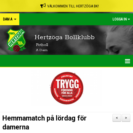
VÄLKOMMEN TILL HERTZÖGA BK!
DAM A
LOGGA IN
Hertzöga Bollklubb
Fotboll
A Dam
HEM
NYHETER
KALENDER
MATCHER
Hemmamatch på lördag för
<
>
TRUPPEN
damerna