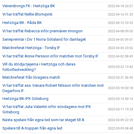
Vänersborgs FK - Hertzöga BK
2022-04-18 23:27
Vi har träffat Nellie Blomqvist
2022-04-16 01:29
Hertzöga BK - Råda BK
2022-04-10 23:53
Vi har träffat Rebecca inför premiären imorgon
2022-04-08 09:50
Seriepremiär i Div 1 Norra Götaland för damlaget
2022-04-05 09:31
Matchreferat Hertzöga - Torsby IF
2022-04-04 23:56
Vi har träffat Annie Persson inför matchen mot Torsby IF.
2022-04-02 08:49
Vill du stödja tjejerna i Hertzöga och deras
2022-03-22 13:42
fotbollsutveckling?
Matchreferat från löragens match
2022-03-21 06:40
Vi har träffat ass. tränare Robert Nilsson inför matchen mot
2022-03-18 00:18
Degerfors IF.
Hertzöga BK-IFK Göteborg
2022-03-14 00:14
Vi har träffat Julia Valentin inför söndagens mot IFK
2022-03-11 19:23
Göteborg.
Nästa spelare från egna led som tar steget till A
2022-03-09 22:29
Spelare till A-truppen från egna led
2022-03-09 08:48