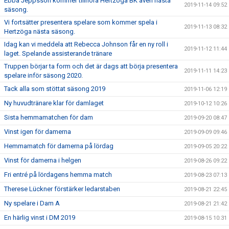
Ebba Jeppsson kommer tillhöra Hertzöga BK även nästa
2019-11-14 09:52
säsong.
Vi fortsätter presentera spelare som kommer spela i
2019-11-13 08:32
Hertzöga nästa säsong.
Idag kan vi meddela att Rebecca Johnson får en ny roll i
2019-11-12 11:44
laget. Spelande assisterande tränare
Truppen börjar ta form och det är dags att börja presentera
2019-11-11 14:23
spelare inför säsong 2020.
Tack alla som stöttat säsong 2019
2019-11-06 12:19
Ny huvudtränare klar för damlaget
2019-10-12 10:26
Sista hemmamatchen för dam
2019-09-20 08:47
Vinst igen för damerna
2019-09-09 09:46
Hemmamatch för damerna på lördag
2019-09-05 20:22
Vinst för damerna i helgen
2019-08-26 09:22
Fri entré på lördagens hemma match
2019-08-23 07:13
Therese Lückner förstärker ledarstaben
2019-08-21 22:45
Ny spelare i Dam A
2019-08-21 21:42
En härlig vinst i DM 2019
2019-08-15 10:31