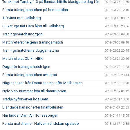
Torsk mot Torsby, 1-3 på Ilandas hittills blåsigaste dag i år.
2019-03-25 11:50
Första träningsmatchen på hemmaplan
2019-03-22 12:10
1-0 vinst mot Hallsberg
2019-03-18 00:07
Sjukstuga när Dam åker till Hallsberg
2019-03-15 20:06
Träningsmatch imorgon
2019-03-08 09:50
Matchreferat helgens träningsmatch
2019-03-05 09:48
Träningsmatcherna duggar tätt nu
2019-02-25 20:45
Matchreferat Qbik - HBK
2019-02-24 20:46
Dags för träningsmatch igen
2019-02-22 11:28
Första träningsmatchen avklarad
2019-02-09 20:44
Några tankar från Damtränaren inför Mallbacken
2019-02-08 11:20
Nyförvärv nummer fyra till damtruppen
2019-02-02 01:12
Tredje nyförvärvet hos Dam
2019-02-01 13:00
Blandade känslor efter finalförlusten
2019-01-27 22:55
Hur laddar Dam A inför säsongen
2019-01-14 15:05
Första matcherna i Hallvärmländskan spelade
2018-12-17 12:38