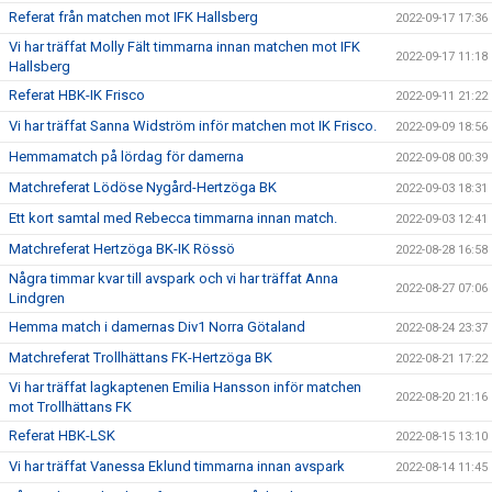
Referat från matchen mot IFK Hallsberg
2022-09-17 17:36
Vi har träffat Molly Fält timmarna innan matchen mot IFK
2022-09-17 11:18
Hallsberg
Referat HBK-IK Frisco
2022-09-11 21:22
Vi har träffat Sanna Widström inför matchen mot IK Frisco.
2022-09-09 18:56
Hemmamatch på lördag för damerna
2022-09-08 00:39
Matchreferat Lödöse Nygård-Hertzöga BK
2022-09-03 18:31
Ett kort samtal med Rebecca timmarna innan match.
2022-09-03 12:41
Matchreferat Hertzöga BK-IK Rössö
2022-08-28 16:58
Några timmar kvar till avspark och vi har träffat Anna
2022-08-27 07:06
Lindgren
Hemma match i damernas Div1 Norra Götaland
2022-08-24 23:37
Matchreferat Trollhättans FK-Hertzöga BK
2022-08-21 17:22
Vi har träffat lagkaptenen Emilia Hansson inför matchen
2022-08-20 21:16
mot Trollhättans FK
Referat HBK-LSK
2022-08-15 13:10
Vi har träffat Vanessa Eklund timmarna innan avspark
2022-08-14 11:45