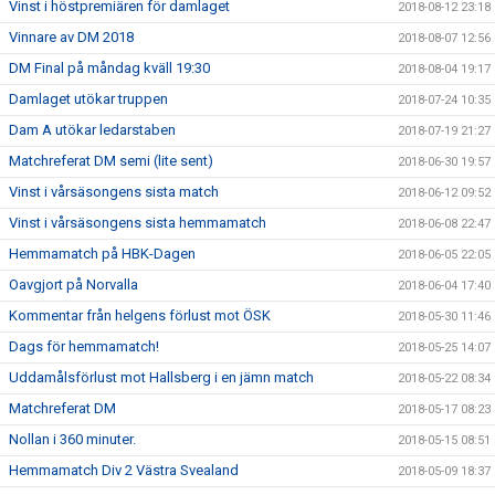
Vinst i höstpremiären för damlaget
2018-08-12 23:18
Vinnare av DM 2018
2018-08-07 12:56
DM Final på måndag kväll 19:30
2018-08-04 19:17
Damlaget utökar truppen
2018-07-24 10:35
Dam A utökar ledarstaben
2018-07-19 21:27
Matchreferat DM semi (lite sent)
2018-06-30 19:57
Vinst i vårsäsongens sista match
2018-06-12 09:52
Vinst i vårsäsongens sista hemmamatch
2018-06-08 22:47
Hemmamatch på HBK-Dagen
2018-06-05 22:05
Oavgjort på Norvalla
2018-06-04 17:40
Kommentar från helgens förlust mot ÖSK
2018-05-30 11:46
Dags för hemmamatch!
2018-05-25 14:07
Uddamålsförlust mot Hallsberg i en jämn match
2018-05-22 08:34
Matchreferat DM
2018-05-17 08:23
Nollan i 360 minuter.
2018-05-15 08:51
Hemmamatch Div 2 Västra Svealand
2018-05-09 18:37