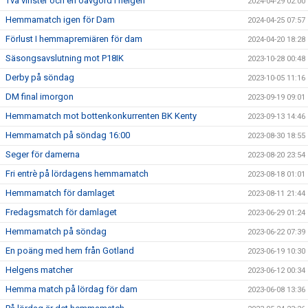
Två vinster och en oavgord i helgen
2024-04-29 02:00
Hemmamatch igen för Dam
2024-04-25 07:57
Förlust I hemmapremiären för dam
2024-04-20 18:28
Säsongsavslutning mot P18IK
2023-10-28 00:48
Derby på söndag
2023-10-05 11:16
DM final imorgon
2023-09-19 09:01
Hemmamatch mot bottenkonkurrenten BK Kenty
2023-09-13 14:46
Hemmamatch på söndag 16:00
2023-08-30 18:55
Seger för damerna
2023-08-20 23:54
Fri entrè på lördagens hemmamatch
2023-08-18 01:01
Hemmamatch för damlaget
2023-08-11 21:44
Fredagsmatch för damlaget
2023-06-29 01:24
Hemmamatch på söndag
2023-06-22 07:39
En poäng med hem från Gotland
2023-06-19 10:30
Helgens matcher
2023-06-12 00:34
Hemma match på lördag för dam
2023-06-08 13:36