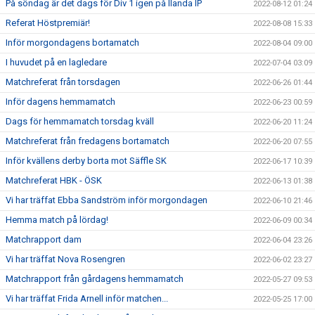
På söndag är det dags för Div 1 igen på Ilanda IP
2022-08-12 01:24
Referat Höstpremiär!
2022-08-08 15:33
Inför morgondagens bortamatch
2022-08-04 09:00
I huvudet på en lagledare
2022-07-04 03:09
Matchreferat från torsdagen
2022-06-26 01:44
Inför dagens hemmamatch
2022-06-23 00:59
Dags för hemmamatch torsdag kväll
2022-06-20 11:24
Matchreferat från fredagens bortamatch
2022-06-20 07:55
Inför kvällens derby borta mot Säffle SK
2022-06-17 10:39
Matchreferat HBK - ÖSK
2022-06-13 01:38
Vi har träffat Ebba Sandström inför morgondagen
2022-06-10 21:46
Hemma match på lördag!
2022-06-09 00:34
Matchrapport dam
2022-06-04 23:26
Vi har träffat Nova Rosengren
2022-06-02 23:27
Matchrapport från gårdagens hemmamatch
2022-05-27 09:53
Vi har träffat Frida Arnell inför matchen...
2022-05-25 17:00