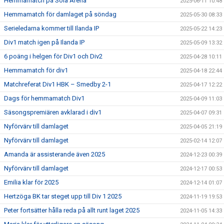
Hemmamatch på Sola Arena
2025-06-11 10:48
Hemmamatch för damlaget på söndag
2025-05-30 08:33
Serieledarna kommer till Ilanda IP
2025-05-22 14:23
Div1 match igen på Ilanda IP
2025-05-09 13:32
6 poäng i helgen för Div1 och Div2
2025-04-28 10:11
Hemmamatch för div1
2025-04-18 22:44
Matchreferat Div1 HBK – Smedby 2-1
2025-04-17 12:22
Dags för hemmamatch Div1
2025-04-09 11:03
Säsongspremiären avklarad i div1
2025-04-07 09:31
Nyförvärv till damlaget
2025-04-05 21:19
Nyförvärv till damlaget
2025-02-14 12:07
Amanda är assisterande även 2025
2024-12-23 00:39
Nyförvärv till damlaget
2024-12-17 00:53
Emilia klar för 2025
2024-12-14 01:07
Hertzöga BK tar steget upp till Div 1 2025
2024-11-19 19:53
Peter fortsätter hålla reda på allt runt laget 2025
2024-11-05 14:33