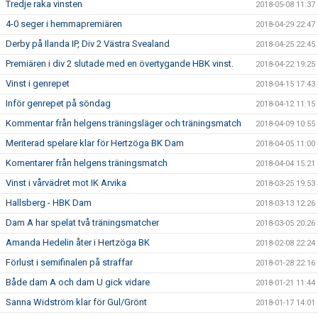
Tredje raka vinsten
2018-05-08 11:37
4-0 seger i hemmapremiären
2018-04-29 22:47
Derby på Ilanda IP, Div 2 Västra Svealand
2018-04-25 22:45
Premiären i div 2 slutade med en övertygande HBK vinst.
2018-04-22 19:25
Vinst i genrepet
2018-04-15 17:43
Inför genrepet på söndag
2018-04-12 11:15
Kommentar från helgens träningsläger och träningsmatch
2018-04-09 10:55
Meriterad spelare klar för Hertzöga BK Dam
2018-04-05 11:00
Komentarer från helgens träningsmatch
2018-04-04 15:21
Vinst i vårvädret mot IK Arvika
2018-03-25 19:53
Hallsberg - HBK Dam
2018-03-13 12:26
Dam A har spelat två träningsmatcher
2018-03-05 20:26
Amanda Hedelin åter i Hertzöga BK
2018-02-08 22:24
Förlust i semifinalen på straffar
2018-01-28 22:16
Både dam A och dam U gick vidare
2018-01-21 11:44
Sanna Widström klar för Gul/Grönt
2018-01-17 14:01