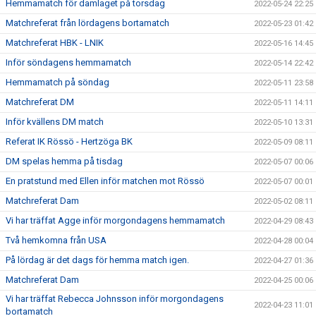
Hemmamatch för damlaget på torsdag
2022-05-24 22:25
Matchreferat från lördagens bortamatch
2022-05-23 01:42
Matchreferat HBK - LNIK
2022-05-16 14:45
Inför söndagens hemmamatch
2022-05-14 22:42
Hemmamatch på söndag
2022-05-11 23:58
Matchreferat DM
2022-05-11 14:11
Inför kvällens DM match
2022-05-10 13:31
Referat IK Rössö - Hertzöga BK
2022-05-09 08:11
DM spelas hemma på tisdag
2022-05-07 00:06
En pratstund med Ellen inför matchen mot Rössö
2022-05-07 00:01
Matchreferat Dam
2022-05-02 08:11
Vi har träffat Agge inför morgondagens hemmamatch
2022-04-29 08:43
Två hemkomna från USA
2022-04-28 00:04
På lördag är det dags för hemma match igen.
2022-04-27 01:36
Matchreferat Dam
2022-04-25 00:06
Vi har träffat Rebecca Johnsson inför morgondagens
2022-04-23 11:01
bortamatch