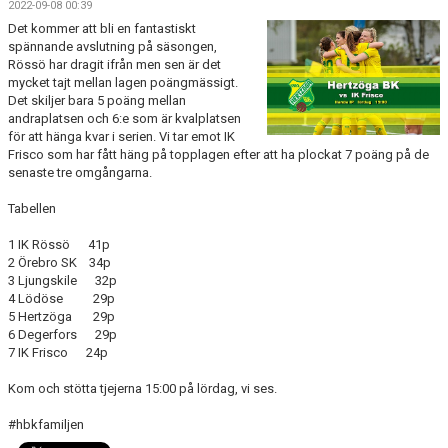
2022-09-08 00:39
BILDGALLERI
Det kommer att bli en fantastiskt
spännande avslutning på säsongen,
DOKUMENT
Rössö har dragit ifrån men sen är det
mycket tajt mellan lagen poängmässigt.
KONTAKT
Det skiljer bara 5 poäng mellan
andraplatsen och 6:e som är kvalplatsen
för att hänga kvar i serien. Vi tar emot IK
HISTORIA
Frisco som har fått häng på topplagen efter att ha plockat 7 poäng på de
senaste tre omgångarna.
Tabellen
1 IK Rössö 41p
2 Örebro SK 34p
3 Ljungskile 32p
4 Lödöse 29p
5 Hertzöga 29p
6 Degerfors 29p
7 IK Frisco 24p
Kom och stötta tjejerna 15:00 på lördag, vi ses.
#hbkfamiljen