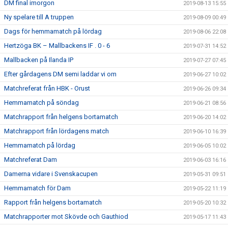
DM final imorgon
2019-08-13 15:55
Ny spelare till A truppen
2019-08-09 00:49
Dags för hemmamatch på lördag
2019-08-06 22:08
Hertzöga BK – Mallbackens IF . 0 - 6
2019-07-31 14:52
Mallbacken på Ilanda IP
2019-07-27 07:45
Efter gårdagens DM semi laddar vi om
2019-06-27 10:02
Matchreferat från HBK - Orust
2019-06-26 09:34
Hemmamatch på söndag
2019-06-21 08:56
Matchrapport från helgens bortamatch
2019-06-20 14:02
Matchrapport från lördagens match
2019-06-10 16:39
Hemmamatch på lördag
2019-06-05 10:02
Matchreferat Dam
2019-06-03 16:16
Damerna vidare i Svenskacupen
2019-05-31 09:51
Hemmamatch för Dam
2019-05-22 11:19
Rapport från helgens bortamatch
2019-05-20 10:32
Matchrapporter mot Skövde och Gauthiod
2019-05-17 11:43