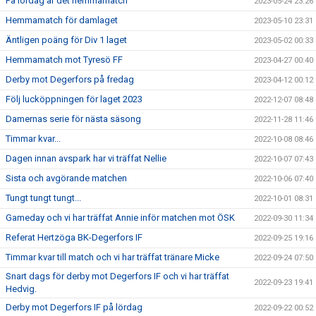
På lördag är det hemmamatch
2023-05-24 23:26
Hemmamatch för damlaget
2023-05-10 23:31
Äntligen poäng för Div 1 laget
2023-05-02 00:33
Hemmamatch mot Tyresö FF
2023-04-27 00:40
Derby mot Degerfors på fredag
2023-04-12 00:12
Följ lucköppningen för laget 2023
2022-12-07 08:48
Damernas serie för nästa säsong
2022-11-28 11:46
Timmar kvar...
2022-10-08 08:46
Dagen innan avspark har vi träffat Nellie
2022-10-07 07:43
Sista och avgörande matchen
2022-10-06 07:40
Tungt tungt tungt...
2022-10-01 08:31
Gameday och vi har träffat Annie inför matchen mot ÖSK
2022-09-30 11:34
Referat Hertzöga BK-Degerfors IF
2022-09-25 19:16
Timmar kvar till match och vi har träffat tränare Micke
2022-09-24 07:50
Snart dags för derby mot Degerfors IF och vi har träffat
2022-09-23 19:41
Hedvig.
Derby mot Degerfors IF på lördag
2022-09-22 00:52