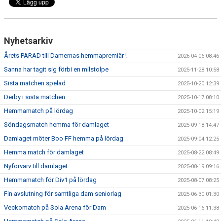
Nyhetsarkiv
Årets PARAD till Damernas hemmapremiär !
2026-04-06 08:46
Sanna har tagit sig förbi en milstolpe
2025-11-28 10:58
Sista matchen spelad
2025-10-20 12:39
Derby i sista matchen
2025-10-17 08:10
Hemmamatch på lördag
2025-10-02 15:19
Söndagsmatch hemma för damlaget
2025-09-18 14:47
Damlaget möter Boo FF hemma på lördag
2025-09-04 12:25
Hemma match för damlaget
2025-08-22 08:49
Nyförvärv till damlaget
2025-08-19 09:16
Hemmamatch för Div1 på lördag
2025-08-07 08:25
Fin avslutning för samtliga dam seniorlag
2025-06-30 01:30
Veckomatch på Sola Arena för Dam
2025-06-16 11:38