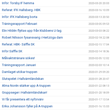
Inför: Torsby IF hemma
2020-03-20 20:03
Referat: IFK Hallsberg- HBK
2020-03-16 10:09
Inför: IFK Hallsberg borta
2020-03-13 20:50
Träningsrapport Februari
2020-03-05 09:53
Elin Hildén flyttas upp från klubbens U-lag.
2020-03-03 08:22
Robert Nilsson fysansvarig i Hertzöga dam
2020-02-18 22:08
Referat: HBK- Säffle SK
2020-02-15 17:04
Inför Säffle SK
2020-02-14 18:36
Målvaktstränare sökes!
2020-02-05 12:02
Träningsrapport Januari
2020-02-03 10:14
Damlaget utökar truppen
2020-01-29 09:20
Slutspelet i Hallvärmländskan
2020-01-28 20:47
Alma Norén stärker upp A-truppen
2020-01-22 08:13
Gruppseger i Hallvärmländskan!
2020-01-20 18:09
Vi får presentera ett nyförvärv
2020-01-17 13:54
Erika Johansson fyller på A-truppen
2020-01-16 15:03