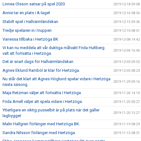
Linnea Olsson satsar på spel 2020
2019-12-18 09:08
Annie tar en plats i A-laget
2019-12-16 08:56
Stabilt spel i Hallvärmländskan
2019-12-15 09:36
Tredje spelaren in i truppen
2019-12-10 08:51
Vanessa tillbaka i Hertzöga BK
2019-12-08 14:42
Vi kan nu meddela att vår duktiga målvakt Frida Hultberg
2019-12-04 16:46
valt att fortsätta i Hertzöga.
Det är snart dags för Hallvärmländskan
2019-12-03 09:55
Agnes Eklund Ramböl är klar för Hertzöga.
2019-12-03 08:23
Nu står det klart att Agnes Höglund spelar vidare i Hertzöga
2019-11-29 09:16
nästa säsong.
Maja Retzman väljer att fortsätta i Hertzöga.
2019-11-26 14:10
Frida Arnell väljer att spela vidare i Hertzöga.
2019-11-25 00:27
Ytterligare en viktig pusselbit är på plats när det gäller
2019-11-20 15:27
lagbygget
Malin Hallgren förlänger med Hertzöga BK.
2019-11-19 08:29
Sandra Nilsson förlänger med Hertzöga.
2019-11-15 08:31