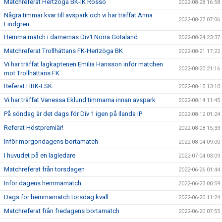
Matchreferat Hertzöga BK-IK Rössö
2022-08-28 16:58
Några timmar kvar till avspark och vi har träffat Anna
2022-08-27 07:06
Lindgren
Hemma match i damernas Div1 Norra Götaland
2022-08-24 23:37
Matchreferat Trollhättans FK-Hertzöga BK
2022-08-21 17:22
Vi har träffat lagkaptenen Emilia Hansson inför matchen
2022-08-20 21:16
mot Trollhättans FK
Referat HBK-LSK
2022-08-15 13:10
Vi har träffat Vanessa Eklund timmarna innan avspark
2022-08-14 11:45
På söndag är det dags för Div 1 igen på Ilanda IP
2022-08-12 01:24
Referat Höstpremiär!
2022-08-08 15:33
Inför morgondagens bortamatch
2022-08-04 09:00
I huvudet på en lagledare
2022-07-04 03:09
Matchreferat från torsdagen
2022-06-26 01:44
Inför dagens hemmamatch
2022-06-23 00:59
Dags för hemmamatch torsdag kväll
2022-06-20 11:24
Matchreferat från fredagens bortamatch
2022-06-20 07:55