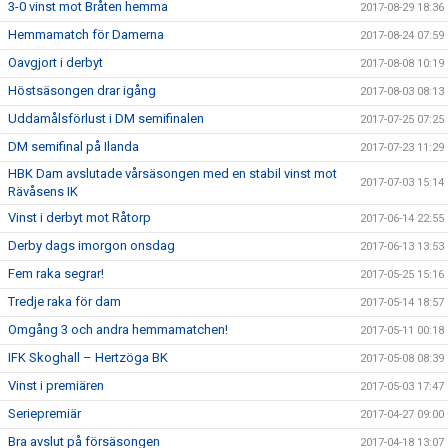
3-0 vinst mot Bråten hemma
2017-08-29 18:36
Hemmamatch för Damerna
2017-08-24 07:59
Oavgjort i derbyt
2017-08-08 10:19
Höstsäsongen drar igång
2017-08-03 08:13
Uddamålsförlust i DM semifinalen
2017-07-25 07:25
DM semifinal på Ilanda
2017-07-23 11:29
HBK Dam avslutade vårsäsongen med en stabil vinst mot
2017-07-03 15:14
Rävåsens IK
Vinst i derbyt mot Råtorp
2017-06-14 22:55
Derby dags imorgon onsdag
2017-06-13 13:53
Fem raka segrar!
2017-05-25 15:16
Tredje raka för dam
2017-05-14 18:57
Omgång 3 och andra hemmamatchen!
2017-05-11 00:18
IFK Skoghall – Hertzöga BK
2017-05-08 08:39
Vinst i premiären
2017-05-03 17:47
Seriepremiär
2017-04-27 09:00
Bra avslut på försäsongen
2017-04-18 13:07