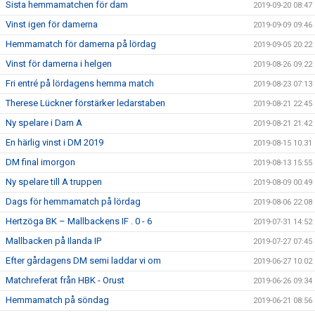
Sista hemmamatchen för dam
2019-09-20 08:47
Vinst igen för damerna
2019-09-09 09:46
Hemmamatch för damerna på lördag
2019-09-05 20:22
Vinst för damerna i helgen
2019-08-26 09:22
Fri entré på lördagens hemma match
2019-08-23 07:13
Therese Lückner förstärker ledarstaben
2019-08-21 22:45
Ny spelare i Dam A
2019-08-21 21:42
En härlig vinst i DM 2019
2019-08-15 10:31
DM final imorgon
2019-08-13 15:55
Ny spelare till A truppen
2019-08-09 00:49
Dags för hemmamatch på lördag
2019-08-06 22:08
Hertzöga BK – Mallbackens IF . 0 - 6
2019-07-31 14:52
Mallbacken på Ilanda IP
2019-07-27 07:45
Efter gårdagens DM semi laddar vi om
2019-06-27 10:02
Matchreferat från HBK - Orust
2019-06-26 09:34
Hemmamatch på söndag
2019-06-21 08:56