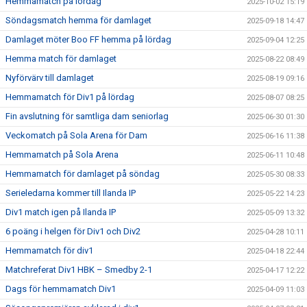
Hemmamatch på lördag
2025-10-02 15:19
Söndagsmatch hemma för damlaget
2025-09-18 14:47
Damlaget möter Boo FF hemma på lördag
2025-09-04 12:25
Hemma match för damlaget
2025-08-22 08:49
Nyförvärv till damlaget
2025-08-19 09:16
Hemmamatch för Div1 på lördag
2025-08-07 08:25
Fin avslutning för samtliga dam seniorlag
2025-06-30 01:30
Veckomatch på Sola Arena för Dam
2025-06-16 11:38
Hemmamatch på Sola Arena
2025-06-11 10:48
Hemmamatch för damlaget på söndag
2025-05-30 08:33
Serieledarna kommer till Ilanda IP
2025-05-22 14:23
Div1 match igen på Ilanda IP
2025-05-09 13:32
6 poäng i helgen för Div1 och Div2
2025-04-28 10:11
Hemmamatch för div1
2025-04-18 22:44
Matchreferat Div1 HBK – Smedby 2-1
2025-04-17 12:22
Dags för hemmamatch Div1
2025-04-09 11:03