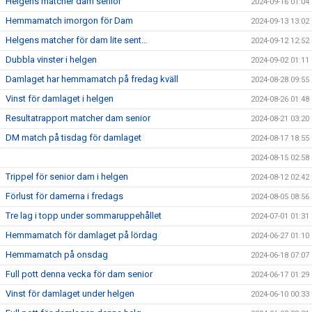
Helgens matcher dam senior
2024-09-16 01:04
Hemmamatch imorgon för Dam
2024-09-13 13:02
Helgens matcher för dam lite sent…
2024-09-12 12:52
Dubbla vinster i helgen
2024-09-02 01:11
Damlaget har hemmamatch på fredag kväll
2024-08-28 09:55
Vinst för damlaget i helgen
2024-08-26 01:48
Resultatrapport matcher dam senior
2024-08-21 03:20
DM match på tisdag för damlaget
2024-08-17 18:55
2024-08-15 02:58
Trippel för senior dam i helgen
2024-08-12 02:42
Förlust för damerna i fredags
2024-08-05 08:56
Tre lag i topp under sommaruppehållet
2024-07-01 01:31
Hemmamatch för damlaget på lördag
2024-06-27 01:10
Hemmamatch på onsdag
2024-06-18 07:07
Full pott denna vecka för dam senior
2024-06-17 01:29
Vinst för damlaget under helgen
2024-06-10 00:33