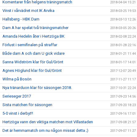
Komentarer från helgens träningsmatch
2018-04-04 15:21
Vinst i vårvädret mot IK Arvika
2018-03-25 19:53
Hallsberg - HBK Dam
2018-03-13 12:26
Dam A har spelat två träningsmatcher
2018-03-05 20:26
Amanda Hedelin åter i Hertzöga BK
2018-02-08 22:24
Förlust i semifinalen på straffar
2018-01-28 22:16
Både dam A och dam U gick vidare
2018-01-21 11:44
Sanna Widström klar för Gul/Grönt
2018-01-17 14:01
Agnes Höglund klar för Gul/Grönt
2017-12-07 20:49
Wilma på Bosön
2017-11-27 11:17
Nya tränarduon klar för säsongen 2018.
2017-10-31 22:24
Serieseger 2017
2017-09-23 14:56
Sista matchen för säsongen
2017-09-20 18:23
5-0 vinst i derbyt!!
2017-09-16 17:01
Hertzöga vann den viktiga matchen mot Villastaden
2017-09-08 21:57
Det är hemmamatch om nu någon missat detta ;)
2017-09-07 11:27