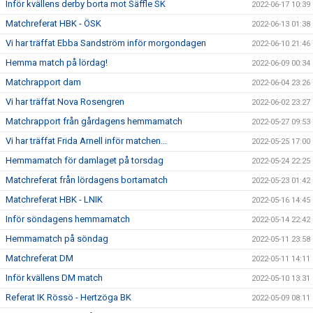
Inför kvällens derby borta mot Säffle SK
2022-06-17 10:39
Matchreferat HBK - ÖSK
2022-06-13 01:38
Vi har träffat Ebba Sandström inför morgondagen
2022-06-10 21:46
Hemma match på lördag!
2022-06-09 00:34
Matchrapport dam
2022-06-04 23:26
Vi har träffat Nova Rosengren
2022-06-02 23:27
Matchrapport från gårdagens hemmamatch
2022-05-27 09:53
Vi har träffat Frida Arnell inför matchen...
2022-05-25 17:00
Hemmamatch för damlaget på torsdag
2022-05-24 22:25
Matchreferat från lördagens bortamatch
2022-05-23 01:42
Matchreferat HBK - LNIK
2022-05-16 14:45
Inför söndagens hemmamatch
2022-05-14 22:42
Hemmamatch på söndag
2022-05-11 23:58
Matchreferat DM
2022-05-11 14:11
Inför kvällens DM match
2022-05-10 13:31
Referat IK Rössö - Hertzöga BK
2022-05-09 08:11