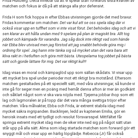
Frida Hultberg. Detta innebär då att vi spelar utan forwards sista kvarten av
matchen och fokus är då på att stänga alla ytor defensivt.
Frida H som fick hoppa in efter Ebbas utvisningen gjorde det med bravur.
Fridas kommentar om matchen:
Det var kul att se oss spela idag där vi
också visar upp en tuffhet som vi inte visat förut. Det behövdes idag och att vi
sen klarar av att hålla undan med 9 spelare på plan är magiskt bra. Allt tog
jobbet och kämpade för varandra. Jag såg dock inte riktigt vad som hände
när Ebba blev utvisad men jag förstod att jag snabbt behövde göra mig i
ordning för spel. Jag hann inte tänka sig så mycket utan det vara bara att
kliva rakt in i hetluften och göra mitt bästa. Utespelarna tog jobbet på bästa
sätt och gjorde lättare för mig. Det var riktigt kul!!!
Idag visas en moral och kämpaglöd upp som sällan skådats. Vi visar upp
ett mycket bra spel under perioder mot ett riktigt bra motstånd. Eftersom
matchen gestaltades på ett speciellt sätt, med våra utvisningar, så kunde vi
inte gå för seger men en poäng med hemåt denna afton är mer än godkänt
och såklart något som vi ska vara nöjda med. Tjejerna jobbar ihop som ett
lag och lagmoralen är på topp där det vara många svettiga tröjor efter
matchen. Våra målvakter, Ebba och Frida, är extremt stabila idag med
mycket säkra ingripanden. Backlinjen, ledd av kaptenen Emilia, gör en
heroisk insats med ett tydligt och resolut försvarsspel. Mittfältet får
springa extremt mycket idag men de viker inte ned sig på något sätt utan
står upp på alla sätt. Alma som idag startade matchen som forward gör ett
snyggt mål och visar upp en härlig löpglädje. Rebecca (Jr) får också