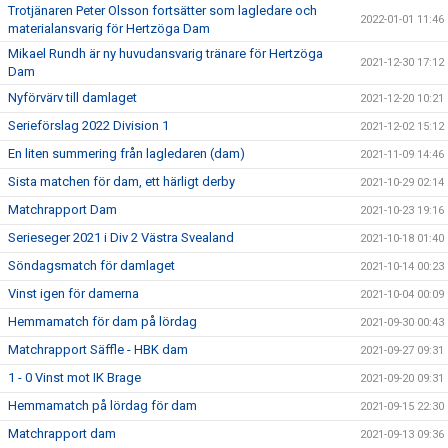
Trotjänaren Peter Olsson fortsätter som lagledare och
2022-01-01 11:46
materialansvarig för Hertzöga Dam
Mikael Rundh är ny huvudansvarig tränare för Hertzöga
2021-12-30 17:12
Dam
Nyförvärv till damlaget
2021-12-20 10:21
Serieförslag 2022 Division 1
2021-12-02 15:12
En liten summering från lagledaren (dam)
2021-11-09 14:46
Sista matchen för dam, ett härligt derby
2021-10-29 02:14
Matchrapport Dam
2021-10-23 19:16
Serieseger 2021 i Div 2 Västra Svealand
2021-10-18 01:40
Söndagsmatch för damlaget
2021-10-14 00:23
Vinst igen för damerna
2021-10-04 00:09
Hemmamatch för dam på lördag
2021-09-30 00:43
Matchrapport Säffle - HBK dam
2021-09-27 09:31
1 - 0 Vinst mot IK Brage
2021-09-20 09:31
Hemmamatch på lördag för dam
2021-09-15 22:30
Matchrapport dam
2021-09-13 09:36