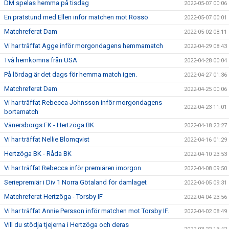
DM spelas hemma på tisdag
2022-05-07 00:06
En pratstund med Ellen inför matchen mot Rössö
2022-05-07 00:01
Matchreferat Dam
2022-05-02 08:11
Vi har träffat Agge inför morgondagens hemmamatch
2022-04-29 08:43
Två hemkomna från USA
2022-04-28 00:04
På lördag är det dags för hemma match igen.
2022-04-27 01:36
Matchreferat Dam
2022-04-25 00:06
Vi har träffat Rebecca Johnsson inför morgondagens
2022-04-23 11:01
bortamatch
Vänersborgs FK - Hertzöga BK
2022-04-18 23:27
Vi har träffat Nellie Blomqvist
2022-04-16 01:29
Hertzöga BK - Råda BK
2022-04-10 23:53
Vi har träffat Rebecca inför premiären imorgon
2022-04-08 09:50
Seriepremiär i Div 1 Norra Götaland för damlaget
2022-04-05 09:31
Matchreferat Hertzöga - Torsby IF
2022-04-04 23:56
Vi har träffat Annie Persson inför matchen mot Torsby IF.
2022-04-02 08:49
Vill du stödja tjejerna i Hertzöga och deras