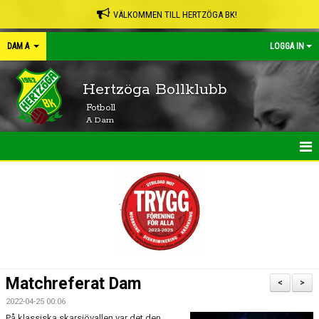
VÄLKOMMEN TILL HERTZÖGA BK!
DAM A
LOGGA IN
Hertzöga Bollklubb
Fotboll
A Dam
HEM
NYHETER
KALENDER
MATCHER
Matchreferat Dam
<
>
TRUPPEN
2022-04-25 00:06
På klassiska skarsjövallen var det den