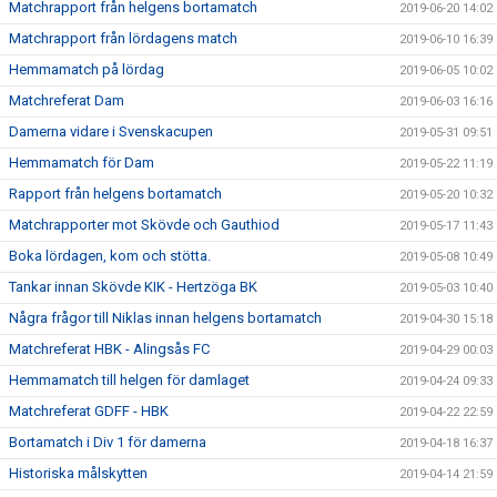
Matchrapport från helgens bortamatch
2019-06-20 14:02
Matchrapport från lördagens match
2019-06-10 16:39
Hemmamatch på lördag
2019-06-05 10:02
Matchreferat Dam
2019-06-03 16:16
Damerna vidare i Svenskacupen
2019-05-31 09:51
Hemmamatch för Dam
2019-05-22 11:19
Rapport från helgens bortamatch
2019-05-20 10:32
Matchrapporter mot Skövde och Gauthiod
2019-05-17 11:43
Boka lördagen, kom och stötta.
2019-05-08 10:49
Tankar innan Skövde KIK - Hertzöga BK
2019-05-03 10:40
Några frågor till Niklas innan helgens bortamatch
2019-04-30 15:18
Matchreferat HBK - Alingsås FC
2019-04-29 00:03
Hemmamatch till helgen för damlaget
2019-04-24 09:33
Matchreferat GDFF - HBK
2019-04-22 22:59
Bortamatch i Div 1 för damerna
2019-04-18 16:37
Historiska målskytten
2019-04-14 21:59