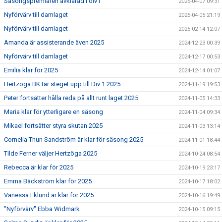
Säsongspremiären avklarad i div1
2025-04-07 09:31
Nyförvärv till damlaget
2025-04-05 21:19
Nyförvärv till damlaget
2025-02-14 12:07
Amanda är assisterande även 2025
2024-12-23 00:39
Nyförvärv till damlaget
2024-12-17 00:53
Emilia klar för 2025
2024-12-14 01:07
Hertzöga BK tar steget upp till Div 1 2025
2024-11-19 19:53
Peter fortsätter hålla reda på allt runt laget 2025
2024-11-05 14:33
Maria klar för ytterligare en säsong
2024-11-04 09:34
Mikael fortsätter styra skutan 2025
2024-11-03 13:14
Cornelia Thun Sandström är klar för säsong 2025
2024-11-01 18:44
Tilde Ferner väljer Hertzöga 2025
2024-10-24 08:54
Rebecca är klar för 2025
2024-10-19 23:17
Emma Bäckström klar för 2025
2024-10-17 18:02
Vanessa Eklund är klar för 2025
2024-10-16 19:49
"Nyförvärv" Ebba Widmark
2024-10-15 09:15