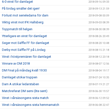
6-0 vinst för damlaget
2018-09-16 09:33
På lördag smäller det igen!
2018-09-13 21:59
Förlust mot serieledarna för dam
2018-09-08 00:09
Viktig vinst mot IFK Hallsberg
2018-09-03 08:39
Toppmatch till helgen
2018-08-30 08:39
Ytterligare en vinst för damlaget
2018-08-26 20:49
Seger mot Säffle FF för damlaget
2018-08-20 10:48
Derby mot Säffle FF på Lördag
2018-08-15 21:18
Vinst i höstpremiären för damlaget
2018-08-12 23:18
Vinnare av DM 2018
2018-08-07 12:56
DM Final på måndag kväll 19:30
2018-08-04 19:17
Damlaget utökar truppen
2018-07-24 10:35
Dam A utökar ledarstaben
2018-07-19 21:27
Matchreferat DM semi (lite sent)
2018-06-30 19:57
Vinst i vårsäsongens sista match
2018-06-12 09:52
Vinst i vårsäsongens sista hemmamatch
2018-06-08 22:47