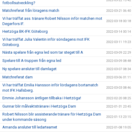
2022-03-22 13:42
fotbollsutveckling?
Matchreferat från löragens match
2022-03-21 06:40
Vi har träffat ass. tränare Robert Nilsson inför matchen mot
2022-03-18 00:18
Degerfors IF.
Hertzöga BK-IFK Göteborg
2022-03-14 00:14
Vi har träffat Julia Valentin inför söndagens mot IFK
2022-03-11 19:23
Göteborg.
Nästa spelare från egna led som tar steget till A
2022-03-09 22:29
Spelare till A-truppen från egna led
2022-03-09 08:48
Ny spelare ansluter till damlaget
2022-03-07 08:34
Matchreferat dam
2022-03-06 01:11
Vi har träffat Emilia Hansson inför lördagens bortamatch
2022-03-03 08:46
mot IFK Hallsberg.
Emmie Johansson äntligen tillbaka i Hertzöga!
2022-02-20 08:25
Gunnar blir målvaktstränare i Hertzöga Dam
2022-01-31 23:45
Robert Nilsson blir assisterande tränare för Hertzöga Dam
2022-01-13 23:15
under kommande säsong
Amanda ansluter till ledarteamet
2022-01-08 19:05