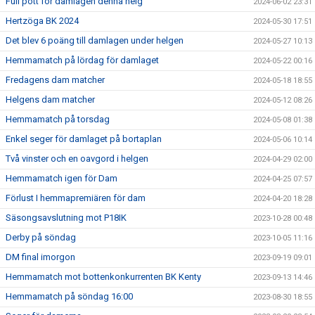
Full pott för damlagen denna helg
2024-06-02 23:31
Hertzöga BK 2024
2024-05-30 17:51
Det blev 6 poäng till damlagen under helgen
2024-05-27 10:13
Hemmamatch på lördag för damlaget
2024-05-22 00:16
Fredagens dam matcher
2024-05-18 18:55
Helgens dam matcher
2024-05-12 08:26
Hemmamatch på torsdag
2024-05-08 01:38
Enkel seger för damlaget på bortaplan
2024-05-06 10:14
Två vinster och en oavgord i helgen
2024-04-29 02:00
Hemmamatch igen för Dam
2024-04-25 07:57
Förlust I hemmapremiären för dam
2024-04-20 18:28
Säsongsavslutning mot P18IK
2023-10-28 00:48
Derby på söndag
2023-10-05 11:16
DM final imorgon
2023-09-19 09:01
Hemmamatch mot bottenkonkurrenten BK Kenty
2023-09-13 14:46
Hemmamatch på söndag 16:00
2023-08-30 18:55