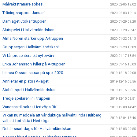
Målvaktstränare sökes!
2020-02-05 12:02
Träningsrapport Januari
2020-02-03 10:14
Damlaget utökar truppen
2020-01-29 09:20
Slutspelet i Hallvärmländskan
2020-01-28 20:47
Alma Norén stärker upp A-truppen
2020-01-22 08:13
Gruppseger i Hallvärmländskan!
2020-01-20 18:09
Vi får presentera ett nyförvärv
2020-01-17 13:54
Erika Johansson fyller på A-truppen
2020-01-16 15:03
Linnea Olsson satsar på spel 2020
2019-12-18 09:08
Annie tar en plats i A-laget
2019-12-16 08:56
Stabilt spel i Hallvärmländskan
2019-12-15 09:36
Tredje spelaren in i truppen
2019-12-10 08:51
Vanessa tillbaka i Hertzöga BK
2019-12-08 14:42
Vi kan nu meddela att vår duktiga målvakt Frida Hultberg
2019-12-04 16:46
valt att fortsätta i Hertzöga.
Det är snart dags för Hallvärmländskan
2019-12-03 09:55