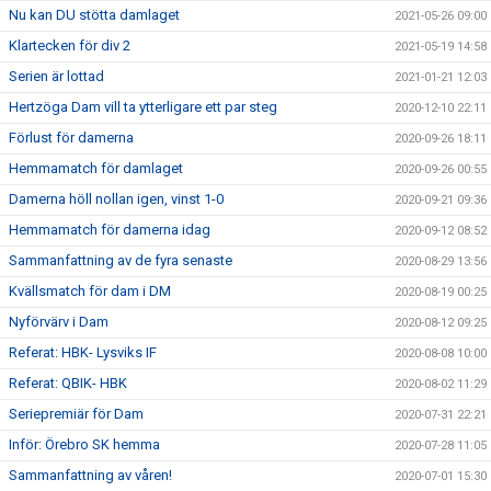
Nu kan DU stötta damlaget
2021-05-26 09:00
Klartecken för div 2
2021-05-19 14:58
Serien är lottad
2021-01-21 12:03
Hertzöga Dam vill ta ytterligare ett par steg
2020-12-10 22:11
Förlust för damerna
2020-09-26 18:11
Hemmamatch för damlaget
2020-09-26 00:55
Damerna höll nollan igen, vinst 1-0
2020-09-21 09:36
Hemmamatch för damerna idag
2020-09-12 08:52
Sammanfattning av de fyra senaste
2020-08-29 13:56
Kvällsmatch för dam i DM
2020-08-19 00:25
Nyförvärv i Dam
2020-08-12 09:25
Referat: HBK- Lysviks IF
2020-08-08 10:00
Referat: QBIK- HBK
2020-08-02 11:29
Seriepremiär för Dam
2020-07-31 22:21
Inför: Örebro SK hemma
2020-07-28 11:05
Sammanfattning av våren!
2020-07-01 15:30