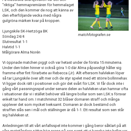
BILDGALLERI
"riktiga" hemmapremiären för hemmalaget
LSK, och den kommer de nog att känna av
den efterföljande vecka med några
DOKUMENT
gulgröna märken kvar på kroppen.
KONTAKT
Ljungskile SK-Hertzöga BK
matchfotografen.se
Söndag 24/4
HISTORIA
Slutresultat 1-1
Halvtid 1-1
Målgörare Alma Norén
Vi öppnade matchen piggt och var hetast under de första 15 minuterna.
Under den tiden hinner vi också göra 1-0 där Alma påpassligt håller sig
framme efter fint förarbete av Rebecca (Jr). Allt eftersom halvleken löper
så tar Ljungskile över allt mer och de styr spelet med ett större bollinnehav.
Vi ligger dock rätt i positioner och gör det svårt för LSK. Vi får dock inte i
gång vårt passningsspel under senare delen av halvleken utan hamnar ofta
i situationer där vi i stället behöver slå längre bollar som sen LSK:s försvar
enkelt tar hand om. I matchminut 32 blåser domaren straff och många
upplever det som mycket tveksamt. Domaren är dock bestämd och
straffen slås sen i mål och ställningen är då 1-1. Ett resultat som sen står
sig halvleken ut.
Anledningen till att vårt anfallsspel inte kommer i gång beror såklart på att
våra motståndare sätter hög press på oss samt att vi kanske inte heller var