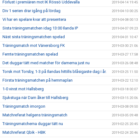
Förlust i premiären mot IK Rössö Uddevalla
2019-04-14 19:45
Div 1 serien drar igång på lördag
2019-04-10 00:25
Vi har en spelare kvar att presentera
2019-04-08 00:13
Sista träningsmatchen idag 13:00 Ilanda IP
2019-04-07 09:23
Näst sista träningsmatchen spelad
2019-04-01 10:47
Träningsmatch mot Vänersborg FK
2019-03-30 21:06
Femte träningsmatchen spelad
2019-03-27 17:58
Det duggar tätt med matcher för damerna just nu
2019-03-26 08:48
Torsk mot Torsby, 1-3 på Ilandas hittills blåsigaste dag i år.
2019-03-25 11:50
Första träningsmatchen på hemmaplan
2019-03-22 12:10
1-0 vinst mot Hallsberg
2019-03-18 00:07
Sjukstuga när Dam åker till Hallsberg
2019-03-15 20:06
Träningsmatch imorgon
2019-03-08 09:50
Matchreferat helgens träningsmatch
2019-03-05 09:48
Träningsmatcherna duggar tätt nu
2019-02-25 20:45
Matchreferat Qbik - HBK
2019-02-24 20:46