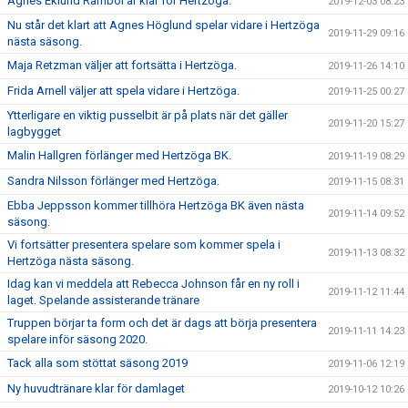
Agnes Eklund Ramböl är klar för Hertzöga.
2019-12-03 08:23
Nu står det klart att Agnes Höglund spelar vidare i Hertzöga
2019-11-29 09:16
nästa säsong.
Maja Retzman väljer att fortsätta i Hertzöga.
2019-11-26 14:10
Frida Arnell väljer att spela vidare i Hertzöga.
2019-11-25 00:27
Ytterligare en viktig pusselbit är på plats när det gäller
2019-11-20 15:27
lagbygget
Malin Hallgren förlänger med Hertzöga BK.
2019-11-19 08:29
Sandra Nilsson förlänger med Hertzöga.
2019-11-15 08:31
Ebba Jeppsson kommer tillhöra Hertzöga BK även nästa
2019-11-14 09:52
säsong.
Vi fortsätter presentera spelare som kommer spela i
2019-11-13 08:32
Hertzöga nästa säsong.
Idag kan vi meddela att Rebecca Johnson får en ny roll i
2019-11-12 11:44
laget. Spelande assisterande tränare
Truppen börjar ta form och det är dags att börja presentera
2019-11-11 14:23
spelare inför säsong 2020.
Tack alla som stöttat säsong 2019
2019-11-06 12:19
Ny huvudtränare klar för damlaget
2019-10-12 10:26