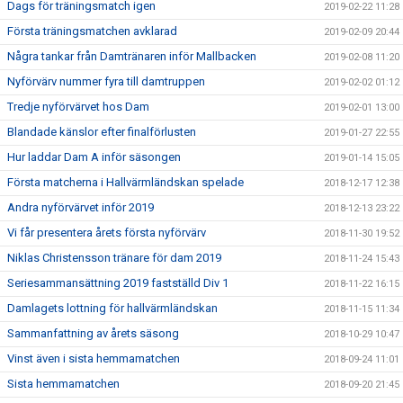
Dags för träningsmatch igen
2019-02-22 11:28
Första träningsmatchen avklarad
2019-02-09 20:44
Några tankar från Damtränaren inför Mallbacken
2019-02-08 11:20
Nyförvärv nummer fyra till damtruppen
2019-02-02 01:12
Tredje nyförvärvet hos Dam
2019-02-01 13:00
Blandade känslor efter finalförlusten
2019-01-27 22:55
Hur laddar Dam A inför säsongen
2019-01-14 15:05
Första matcherna i Hallvärmländskan spelade
2018-12-17 12:38
Andra nyförvärvet inför 2019
2018-12-13 23:22
Vi får presentera årets första nyförvärv
2018-11-30 19:52
Niklas Christensson tränare för dam 2019
2018-11-24 15:43
Seriesammansättning 2019 fastställd Div 1
2018-11-22 16:15
Damlagets lottning för hallvärmländskan
2018-11-15 11:34
Sammanfattning av årets säsong
2018-10-29 10:47
Vinst även i sista hemmamatchen
2018-09-24 11:01
Sista hemmamatchen
2018-09-20 21:45