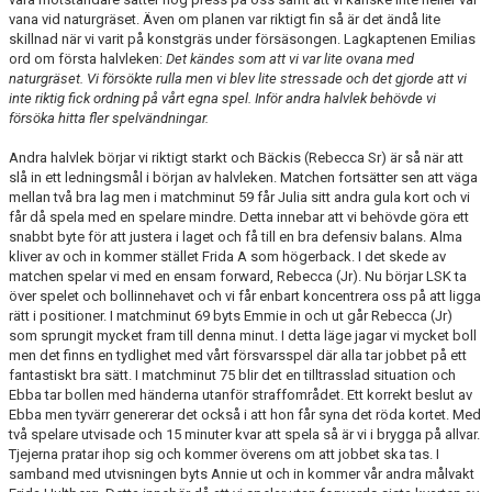
vana vid naturgräset. Även om planen var riktigt fin så är det ändå lite
skillnad när vi varit på konstgräs under försäsongen. Lagkaptenen Emilias
ord om första halvleken:
Det kändes som att vi var lite ovana med
naturgräset. Vi försökte rulla men vi blev lite stressade och det gjorde att vi
inte riktig fick ordning på vårt egna spel. Inför andra halvlek behövde vi
försöka hitta fler spelvändningar.
Andra halvlek börjar vi riktigt starkt och Bäckis (Rebecca Sr) är så när att
slå in ett ledningsmål i början av halvleken. Matchen fortsätter sen att väga
mellan två bra lag men i matchminut 59 får Julia sitt andra gula kort och vi
får då spela med en spelare mindre. Detta innebar att vi behövde göra ett
snabbt byte för att justera i laget och få till en bra defensiv balans. Alma
kliver av och in kommer stället Frida A som högerback. I det skede av
matchen spelar vi med en ensam forward, Rebecca (Jr). Nu börjar LSK ta
över spelet och bollinnehavet och vi får enbart koncentrera oss på att ligga
rätt i positioner. I matchminut 69 byts Emmie in och ut går Rebecca (Jr)
som sprungit mycket fram till denna minut. I detta läge jagar vi mycket boll
men det finns en tydlighet med vårt försvarsspel där alla tar jobbet på ett
fantastiskt bra sätt. I matchminut 75 blir det en tilltrasslad situation och
Ebba tar bollen med händerna utanför straffområdet. Ett korrekt beslut av
Ebba men tyvärr genererar det också i att hon får syna det röda kortet. Med
två spelare utvisade och 15 minuter kvar att spela så är vi i brygga på allvar.
Tjejerna pratar ihop sig och kommer överens om att jobbet ska tas. I
samband med utvisningen byts Annie ut och in kommer vår andra målvakt