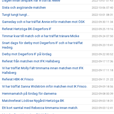
Dagen innan avspark har vi träffat Nellie
2022-10-07 07:43
Sista och avgörande matchen
2022-10-06 07:40
Tungt tungt tungt...
2022-10-01 08:31
Gameday och vi har träffat Annie inför matchen mot ÖSK
2022-09-30 11:34
Referat Hertzöga BK-Degerfors IF
2022-09-25 19:16
Timmar kvar till match och vi har träffat tränare Micke
2022-09-24 07:50
Snart dags för derby mot Degerfors IF och vi har träffat
2022-09-23 19:41
Hedvig.
Derby mot Degerfors IF på lördag
2022-09-22 00:52
Referat från matchen mot IFK Hallsberg
2022-09-17 17:36
Vi har träffat Molly Fält timmarna innan matchen mot IFK
2022-09-17 11:18
Hallsberg
Referat HBK-IK Frisco
2022-09-11 21:22
Vi har träffat Sanna Widström inför matchen mot IK Frisco.
2022-09-09 18:56
Hemmamatch på lördag för damerna
2022-09-08 00:39
Matchreferat Lödöse Nygård-Hertzöga BK
2022-09-03 18:31
Ett kort samtal med Rebecca timmarna innan match.
2022-09-03 12:41