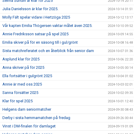
Selma Sundin är klar för 2025
2024-10-14 20:11
Julia Danielsson är klar för 2025.
2024-10-14 01:51
Molly Fält spelar vidare i Hertzöga 2025
2024-10-12 13:17
Vår kapten Emilia Thögersen vaktar målet även 2025.
2024-10-10 09:52
Annie Fredriksson satsar på spel 2025
2024-10-09 14:55
Emilia skiver på för en säsong till i gul/grönt
2024-10-08 16:48
Sista matchreferatet och en återblick från senior dam
2024-10-07 01:36
Asplund klar för 2025
2024-10-06 22:20
Anna skriver på för 2025
2024-10-05 00:14
Ella fortsätter i gulgrönt 2025
2024-10-04 01:02
Annie är med oss 2025
2024-10-03 02:01
Sanna försätter 2025
2024-10-02 09:35
Klar för spel 2025
2024-10-01 12:40
Helgens dam seniormatcher
2024-09-30 08:43
Derby i sista hemmamatchen på fredag
2024-09-26 00:44
Vinst i DM-finalen för damlaget
2024-09-19 01:09