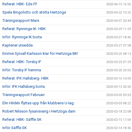
Referat: HBK- Eds FF
2020-06-15 16:55
Spela Bingolotto och stötta Hertzöga
2020-04-22 10:25
Träningsrapport Mars
2020-04-07 20:44
Referat: Rynninge IK- HBK
2020-03-29 11:59
Inför: Rynninge IK borta
2020-03-27 18:46
Kaptener utsedda
2020-03-27 07:58
Emmie Sjövall Karlsson klar för Hertzöga BK!
2020-03-25 08:13
Referat: HBK- Torsby IF
2020-03-23 07:29
Inför: Torsby IF hemma
2020-03-20 20:03
Referat: IFK Hallsberg- HBK
2020-03-16 10:09
Inför: IFK Hallsberg borta
2020-03-13 20:50
Träningsrapport Februari
2020-03-05 09:53
Elin Hildén flyttas upp från klubbens U-lag.
2020-03-03 08:22
Robert Nilsson fysansvarig i Hertzöga dam
2020-02-18 22:08
Referat: HBK- Säffle SK
2020-02-15 17:04
Inför Säffle SK
2020-02-14 18:36