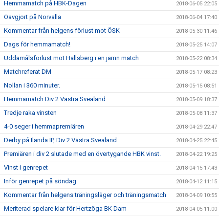
Hemmamatch på HBK-Dagen
2018-06-05 22:05
Oavgjort på Norvalla
2018-06-04 17:40
Kommentar från helgens förlust mot ÖSK
2018-05-30 11:46
Dags för hemmamatch!
2018-05-25 14:07
Uddamålsförlust mot Hallsberg i en jämn match
2018-05-22 08:34
Matchreferat DM
2018-05-17 08:23
Nollan i 360 minuter.
2018-05-15 08:51
Hemmamatch Div 2 Västra Svealand
2018-05-09 18:37
Tredje raka vinsten
2018-05-08 11:37
4-0 seger i hemmapremiären
2018-04-29 22:47
Derby på Ilanda IP, Div 2 Västra Svealand
2018-04-25 22:45
Premiären i div 2 slutade med en övertygande HBK vinst.
2018-04-22 19:25
Vinst i genrepet
2018-04-15 17:43
Inför genrepet på söndag
2018-04-12 11:15
Kommentar från helgens träningsläger och träningsmatch
2018-04-09 10:55
Meriterad spelare klar för Hertzöga BK Dam
2018-04-05 11:00