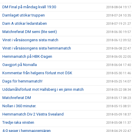
DM Final på måndag kväll 19:30
2018-08-04 19:17
Damlaget utökar truppen
2018-07-24 10:35
Dam A utökar ledarstaben
2018-07-19 21:27
Matchreferat DM semi (lite sent)
2018-06-30 19:57
Vinst i vårsäsongens sista match
2018-06-12 09:52
Vinst i vårsäsongens sista hemmamatch
2018-06-08 22:47
Hemmamatch på HBK-Dagen
2018-06-05 22:05
Oavgjort på Norvalla
2018-06-04 17:40
Kommentar från helgens förlust mot ÖSK
2018-05-30 11:46
Dags för hemmamatch!
2018-05-25 14:07
Uddamålsförlust mot Hallsberg i en jämn match
2018-05-22 08:34
Matchreferat DM
2018-05-17 08:23
Nollan i 360 minuter.
2018-05-15 08:51
Hemmamatch Div 2 Västra Svealand
2018-05-09 18:37
Tredje raka vinsten
2018-05-08 11:37
4-0 seger i hemmapremiären
2018-04-29 22:47