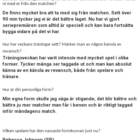
ni med er från den matchen?
BILDGALLERI
De finns mycket bra att ta med sig från matchen. Sett över
DOKUMENT
90 min tycker jag vi är det bättre laget. Nu har vi gjort
seriepremiären som alltid är speciell och kan bara fortsätta
KONTAKT
bygga vidare på det vi har.
HISTORIA
Hur har veckans träningar sett? Märker man av någon känsla av
revansch?
Träningsveckan har varit intensiv med mycket spel i olika
former. Tycker många ser taggade ut och man kan absolut
känna av en känsla av revansch, både från spelare och
tränare.
Hur är din personliga form?
Min egna form skulle jag säga är stigande, det blir bättre och
bättre ju mer matcher man får i benen och är riktigt taggad
inför måndagens match.
Vilken spelare har den vassaste formkurvan just nu?
Rebecca Johnson (SR)