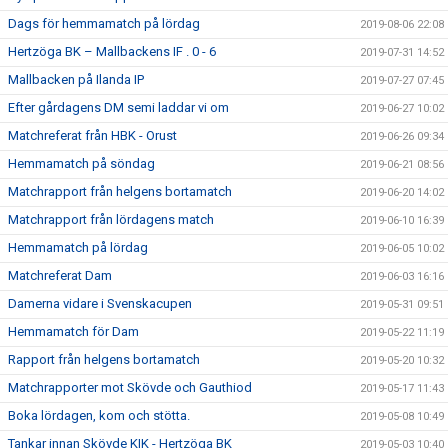
Dags för hemmamatch på lördag
2019-08-06 22:08
Hertzöga BK – Mallbackens IF . 0 - 6
2019-07-31 14:52
Mallbacken på Ilanda IP
2019-07-27 07:45
Efter gårdagens DM semi laddar vi om
2019-06-27 10:02
Matchreferat från HBK - Orust
2019-06-26 09:34
Hemmamatch på söndag
2019-06-21 08:56
Matchrapport från helgens bortamatch
2019-06-20 14:02
Matchrapport från lördagens match
2019-06-10 16:39
Hemmamatch på lördag
2019-06-05 10:02
Matchreferat Dam
2019-06-03 16:16
Damerna vidare i Svenskacupen
2019-05-31 09:51
Hemmamatch för Dam
2019-05-22 11:19
Rapport från helgens bortamatch
2019-05-20 10:32
Matchrapporter mot Skövde och Gauthiod
2019-05-17 11:43
Boka lördagen, kom och stötta.
2019-05-08 10:49
Tankar innan Skövde KIK - Hertzöga BK
2019-05-03 10:40