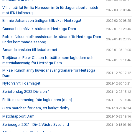
Vi har träffat Emilia Hansson inför lördagens bortamatch
2022-03-03 08:46
mot IFK Hallsberg.
Emmie Johansson äntligen tillbaka i Hertzöga!
2022-02-20 08:25
Gunnar blir målvaktstränare i Hertzöga Dam
2022-01-31 23:45
Robert Nilsson blir assisterande tränare för Hertzöga Dam
2022-01-13 23:15
under kommande säsong
Amanda ansluter till ledarteamet
2022-01-08 19:05
Trotjänaren Peter Olsson fortsätter som lagledare och
2022-01-01 11:46
materialansvarig för Hertzöga Dam
Mikael Rundh är ny huvudansvarig tränare för Hertzöga
2021-12-30 17:12
Dam
Nyförvärv till damlaget
2021-12-20 10:21
Serieförslag 2022 Division 1
2021-12-02 15:12
En liten summering från lagledaren (dam)
2021-11-09 14:46
Sista matchen för dam, ett härligt derby
2021-10-29 02:14
Matchrapport Dam
2021-10-23 19:16
Serieseger 2021 i Div 2 Västra Svealand
2021-10-18 01:40