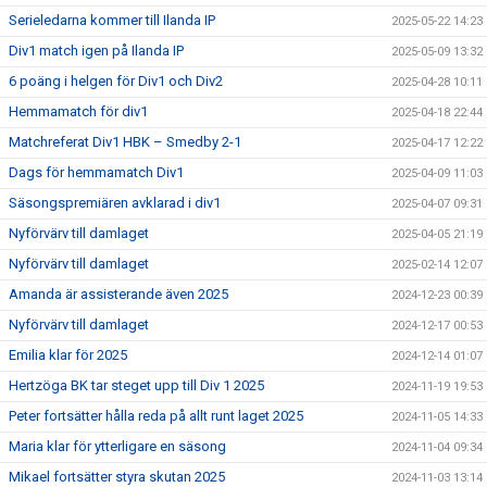
Serieledarna kommer till Ilanda IP
2025-05-22 14:23
Div1 match igen på Ilanda IP
2025-05-09 13:32
6 poäng i helgen för Div1 och Div2
2025-04-28 10:11
Hemmamatch för div1
2025-04-18 22:44
Matchreferat Div1 HBK – Smedby 2-1
2025-04-17 12:22
Dags för hemmamatch Div1
2025-04-09 11:03
Säsongspremiären avklarad i div1
2025-04-07 09:31
Nyförvärv till damlaget
2025-04-05 21:19
Nyförvärv till damlaget
2025-02-14 12:07
Amanda är assisterande även 2025
2024-12-23 00:39
Nyförvärv till damlaget
2024-12-17 00:53
Emilia klar för 2025
2024-12-14 01:07
Hertzöga BK tar steget upp till Div 1 2025
2024-11-19 19:53
Peter fortsätter hålla reda på allt runt laget 2025
2024-11-05 14:33
Maria klar för ytterligare en säsong
2024-11-04 09:34
Mikael fortsätter styra skutan 2025
2024-11-03 13:14