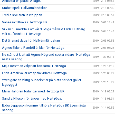
Annie tar en plats i A-laget
2019-12-16 08:56
Stabilt spel i Hallvärmländskan
2019-12-15 09:36
Tredje spelaren in i truppen
2019-12-10 08:51
Vanessa tillbaka i Hertzöga BK
2019-12-08 14:42
Vi kan nu meddela att vår duktiga målvakt Frida Hultberg
2019-12-04 16:46
valt att fortsätta i Hertzöga.
Det är snart dags för Hallvärmländskan
2019-12-03 09:55
Agnes Eklund Ramböl är klar för Hertzöga.
2019-12-03 08:23
Nu står det klart att Agnes Höglund spelar vidare i Hertzöga
2019-11-29 09:16
nästa säsong.
Maja Retzman väljer att fortsätta i Hertzöga.
2019-11-26 14:10
Frida Arnell väljer att spela vidare i Hertzöga.
2019-11-25 00:27
Ytterligare en viktig pusselbit är på plats när det gäller
2019-11-20 15:27
lagbygget
Malin Hallgren förlänger med Hertzöga BK.
2019-11-19 08:29
Sandra Nilsson förlänger med Hertzöga.
2019-11-15 08:31
Ebba Jeppsson kommer tillhöra Hertzöga BK även nästa
2019-11-14 09:52
säsong.