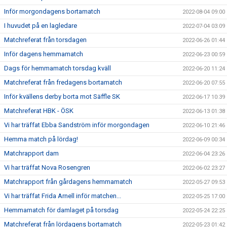
Inför morgondagens bortamatch
2022-08-04 09:00
I huvudet på en lagledare
2022-07-04 03:09
Matchreferat från torsdagen
2022-06-26 01:44
Inför dagens hemmamatch
2022-06-23 00:59
Dags för hemmamatch torsdag kväll
2022-06-20 11:24
Matchreferat från fredagens bortamatch
2022-06-20 07:55
Inför kvällens derby borta mot Säffle SK
2022-06-17 10:39
Matchreferat HBK - ÖSK
2022-06-13 01:38
Vi har träffat Ebba Sandström inför morgondagen
2022-06-10 21:46
Hemma match på lördag!
2022-06-09 00:34
Matchrapport dam
2022-06-04 23:26
Vi har träffat Nova Rosengren
2022-06-02 23:27
Matchrapport från gårdagens hemmamatch
2022-05-27 09:53
Vi har träffat Frida Arnell inför matchen...
2022-05-25 17:00
Hemmamatch för damlaget på torsdag
2022-05-24 22:25
Matchreferat från lördagens bortamatch
2022-05-23 01:42