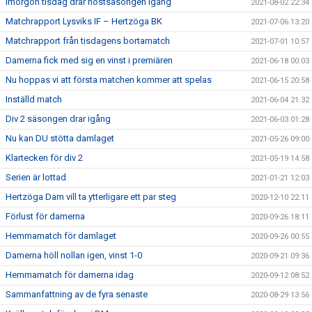
Imorgon tisdag drar höstsäsongen igång
2021-08-02 22:34
Matchrapport Lysviks IF – Hertzöga BK
2021-07-06 13:20
Matchrapport från tisdagens bortamatch
2021-07-01 10:57
Damerna fick med sig en vinst i premiären
2021-06-18 00:03
Nu hoppas vi att första matchen kommer att spelas
2021-06-15 20:58
Inställd match
2021-06-04 21:32
Div 2 säsongen drar igång
2021-06-03 01:28
Nu kan DU stötta damlaget
2021-05-26 09:00
Klartecken för div 2
2021-05-19 14:58
Serien är lottad
2021-01-21 12:03
Hertzöga Dam vill ta ytterligare ett par steg
2020-12-10 22:11
Förlust för damerna
2020-09-26 18:11
Hemmamatch för damlaget
2020-09-26 00:55
Damerna höll nollan igen, vinst 1-0
2020-09-21 09:36
Hemmamatch för damerna idag
2020-09-12 08:52
Sammanfattning av de fyra senaste
2020-08-29 13:56