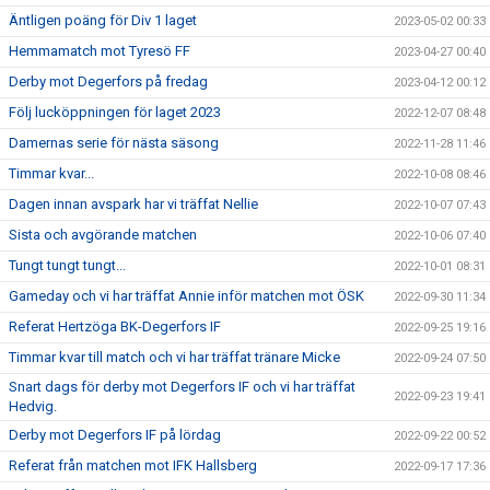
Äntligen poäng för Div 1 laget
2023-05-02 00:33
Hemmamatch mot Tyresö FF
2023-04-27 00:40
Derby mot Degerfors på fredag
2023-04-12 00:12
Följ lucköppningen för laget 2023
2022-12-07 08:48
Damernas serie för nästa säsong
2022-11-28 11:46
Timmar kvar...
2022-10-08 08:46
Dagen innan avspark har vi träffat Nellie
2022-10-07 07:43
Sista och avgörande matchen
2022-10-06 07:40
Tungt tungt tungt...
2022-10-01 08:31
Gameday och vi har träffat Annie inför matchen mot ÖSK
2022-09-30 11:34
Referat Hertzöga BK-Degerfors IF
2022-09-25 19:16
Timmar kvar till match och vi har träffat tränare Micke
2022-09-24 07:50
Snart dags för derby mot Degerfors IF och vi har träffat
2022-09-23 19:41
Hedvig.
Derby mot Degerfors IF på lördag
2022-09-22 00:52
Referat från matchen mot IFK Hallsberg
2022-09-17 17:36