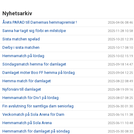
Nyhetsarkiv
Årets PARAD till Damernas hemmapremiär !
2026-04-06 08:46
Sanna har tagit sig förbi en milstolpe
2025-11-28 10:58
Sista matchen spelad
2025-10-20 12:39
Derby i sista matchen
2025-10-17 08:10
Hemmamatch på lördag
2025-10-02 15:19
Söndagsmatch hemma för damlaget
2025-09-18 14:47
Damlaget möter Boo FF hemma på lördag
2025-09-04 12:25
Hemma match för damlaget
2025-08-22 08:49
Nyförvärv till damlaget
2025-08-19 09:16
Hemmamatch för Div1 på lördag
2025-08-07 08:25
Fin avslutning för samtliga dam seniorlag
2025-06-30 01:30
Veckomatch på Sola Arena för Dam
2025-06-16 11:38
Hemmamatch på Sola Arena
2025-06-11 10:48
Hemmamatch för damlaget på söndag
2025-05-30 08:33