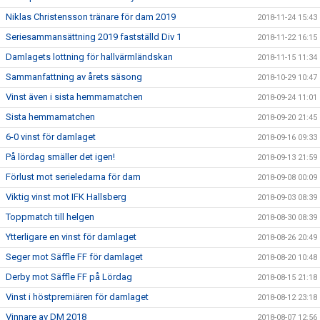
Niklas Christensson tränare för dam 2019
2018-11-24 15:43
Seriesammansättning 2019 fastställd Div 1
2018-11-22 16:15
Damlagets lottning för hallvärmländskan
2018-11-15 11:34
Sammanfattning av årets säsong
2018-10-29 10:47
Vinst även i sista hemmamatchen
2018-09-24 11:01
Sista hemmamatchen
2018-09-20 21:45
6-0 vinst för damlaget
2018-09-16 09:33
På lördag smäller det igen!
2018-09-13 21:59
Förlust mot serieledarna för dam
2018-09-08 00:09
Viktig vinst mot IFK Hallsberg
2018-09-03 08:39
Toppmatch till helgen
2018-08-30 08:39
Ytterligare en vinst för damlaget
2018-08-26 20:49
Seger mot Säffle FF för damlaget
2018-08-20 10:48
Derby mot Säffle FF på Lördag
2018-08-15 21:18
Vinst i höstpremiären för damlaget
2018-08-12 23:18
Vinnare av DM 2018
2018-08-07 12:56