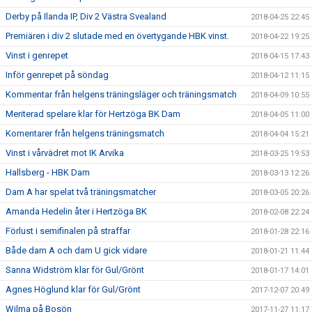
Derby på Ilanda IP, Div 2 Västra Svealand
2018-04-25 22:45
Premiären i div 2 slutade med en övertygande HBK vinst.
2018-04-22 19:25
Vinst i genrepet
2018-04-15 17:43
Inför genrepet på söndag
2018-04-12 11:15
Kommentar från helgens träningsläger och träningsmatch
2018-04-09 10:55
Meriterad spelare klar för Hertzöga BK Dam
2018-04-05 11:00
Komentarer från helgens träningsmatch
2018-04-04 15:21
Vinst i vårvädret mot IK Arvika
2018-03-25 19:53
Hallsberg - HBK Dam
2018-03-13 12:26
Dam A har spelat två träningsmatcher
2018-03-05 20:26
Amanda Hedelin åter i Hertzöga BK
2018-02-08 22:24
Förlust i semifinalen på straffar
2018-01-28 22:16
Både dam A och dam U gick vidare
2018-01-21 11:44
Sanna Widström klar för Gul/Grönt
2018-01-17 14:01
Agnes Höglund klar för Gul/Grönt
2017-12-07 20:49
Wilma på Bosön
2017-11-27 11:17