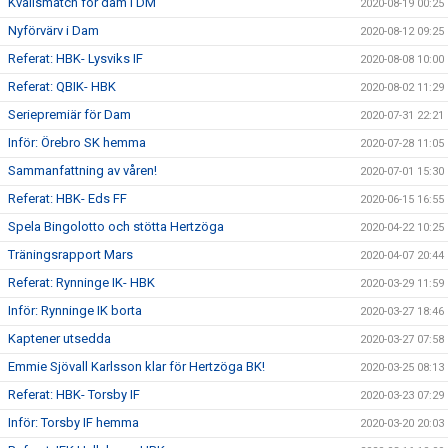
Kvällsmatch för dam i DM
2020-08-19 00:25
Nyförvärv i Dam
2020-08-12 09:25
Referat: HBK- Lysviks IF
2020-08-08 10:00
Referat: QBIK- HBK
2020-08-02 11:29
Seriepremiär för Dam
2020-07-31 22:21
Inför: Örebro SK hemma
2020-07-28 11:05
Sammanfattning av våren!
2020-07-01 15:30
Referat: HBK- Eds FF
2020-06-15 16:55
Spela Bingolotto och stötta Hertzöga
2020-04-22 10:25
Träningsrapport Mars
2020-04-07 20:44
Referat: Rynninge IK- HBK
2020-03-29 11:59
Inför: Rynninge IK borta
2020-03-27 18:46
Kaptener utsedda
2020-03-27 07:58
Emmie Sjövall Karlsson klar för Hertzöga BK!
2020-03-25 08:13
Referat: HBK- Torsby IF
2020-03-23 07:29
Inför: Torsby IF hemma
2020-03-20 20:03