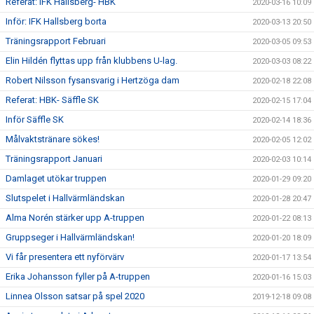
Referat: IFK Hallsberg- HBK
2020-03-16 10:09
Inför: IFK Hallsberg borta
2020-03-13 20:50
Träningsrapport Februari
2020-03-05 09:53
Elin Hildén flyttas upp från klubbens U-lag.
2020-03-03 08:22
Robert Nilsson fysansvarig i Hertzöga dam
2020-02-18 22:08
Referat: HBK- Säffle SK
2020-02-15 17:04
Inför Säffle SK
2020-02-14 18:36
Målvaktstränare sökes!
2020-02-05 12:02
Träningsrapport Januari
2020-02-03 10:14
Damlaget utökar truppen
2020-01-29 09:20
Slutspelet i Hallvärmländskan
2020-01-28 20:47
Alma Norén stärker upp A-truppen
2020-01-22 08:13
Gruppseger i Hallvärmländskan!
2020-01-20 18:09
Vi får presentera ett nyförvärv
2020-01-17 13:54
Erika Johansson fyller på A-truppen
2020-01-16 15:03
Linnea Olsson satsar på spel 2020
2019-12-18 09:08