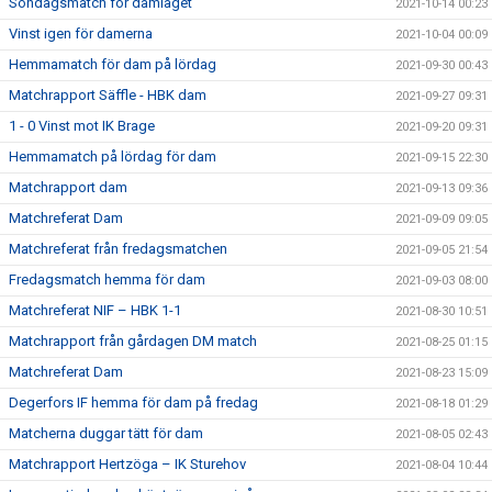
Söndagsmatch för damlaget
2021-10-14 00:23
Vinst igen för damerna
2021-10-04 00:09
Hemmamatch för dam på lördag
2021-09-30 00:43
Matchrapport Säffle - HBK dam
2021-09-27 09:31
1 - 0 Vinst mot IK Brage
2021-09-20 09:31
Hemmamatch på lördag för dam
2021-09-15 22:30
Matchrapport dam
2021-09-13 09:36
Matchreferat Dam
2021-09-09 09:05
Matchreferat från fredagsmatchen
2021-09-05 21:54
Fredagsmatch hemma för dam
2021-09-03 08:00
Matchreferat NIF – HBK 1-1
2021-08-30 10:51
Matchrapport från gårdagen DM match
2021-08-25 01:15
Matchreferat Dam
2021-08-23 15:09
Degerfors IF hemma för dam på fredag
2021-08-18 01:29
Matcherna duggar tätt för dam
2021-08-05 02:43
Matchrapport Hertzöga – IK Sturehov
2021-08-04 10:44