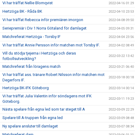
Vi har träffat Nellie Blomqvist
2022-04-16 01:29
Hertzöga BK - Råda BK
2022-04-10 23:53
Vi har träffat Rebecca inför premiären imorgon
2022-04-08 09:50
Seriepremiär i Div 1 Norra Götaland för damlaget
2022-04-05 09:31
Matchreferat Hertzöga - Torsby IF
2022-04-04 23:56
Vi har träffat Annie Persson inför matchen mot Torsby IF.
2022-04-02 08:49
Vill du stödja tjejerna i Hertzöga och deras
2022-03-22 13:42
fotbollsutveckling?
Matchreferat från löragens match
2022-03-21 06:40
Vi har träffat ass. tränare Robert Nilsson inför matchen mot
2022-03-18 00:18
Degerfors IF.
Hertzöga BK-IFK Göteborg
2022-03-14 00:14
Vi har träffat Julia Valentin inför söndagens mot IFK
2022-03-11 19:23
Göteborg.
Nästa spelare från egna led som tar steget till A
2022-03-09 22:29
Spelare till A-truppen från egna led
2022-03-09 08:48
Ny spelare ansluter till damlaget
2022-03-07 08:34
Matchreferat dam
2022-03-06 01:11