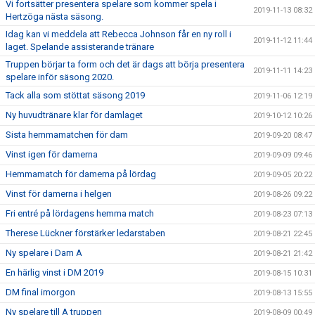
Vi fortsätter presentera spelare som kommer spela i
2019-11-13 08:32
Hertzöga nästa säsong.
Idag kan vi meddela att Rebecca Johnson får en ny roll i
2019-11-12 11:44
laget. Spelande assisterande tränare
Truppen börjar ta form och det är dags att börja presentera
2019-11-11 14:23
spelare inför säsong 2020.
Tack alla som stöttat säsong 2019
2019-11-06 12:19
Ny huvudtränare klar för damlaget
2019-10-12 10:26
Sista hemmamatchen för dam
2019-09-20 08:47
Vinst igen för damerna
2019-09-09 09:46
Hemmamatch för damerna på lördag
2019-09-05 20:22
Vinst för damerna i helgen
2019-08-26 09:22
Fri entré på lördagens hemma match
2019-08-23 07:13
Therese Lückner förstärker ledarstaben
2019-08-21 22:45
Ny spelare i Dam A
2019-08-21 21:42
En härlig vinst i DM 2019
2019-08-15 10:31
DM final imorgon
2019-08-13 15:55
Ny spelare till A truppen
2019-08-09 00:49