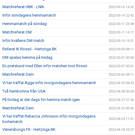
Matchreferat HBK - LNIK
2022-05-16 14:45
Inför söndagens hemmamatch
2022-05-14 22:42
Hemmamatch på söndag
2022-05-11 23:58
Matchreferat DM
2022-05-11 14:11
Inför kvällens DM match
2022-05-10 13:31
Referat IK Rössö - Hertzöga BK
2022-05-09 08:11
DM spelas hemma på tisdag
2022-05-07 00:06
En pratstund med Ellen inför matchen mot Rössö
2022-05-07 00:01
Matchreferat Dam
2022-05-02 08:11
Vi har träffat Agge inför morgondagens hemmamatch
2022-04-29 08:43
Två hemkomna från USA
2022-04-28 00:04
På lördag är det dags för hemma match igen.
2022-04-27 01:36
Matchreferat Dam
2022-04-25 00:06
Vi har träffat Rebecca Johnsson inför morgondagens
2022-04-23 11:01
bortamatch
Vänersborgs FK - Hertzöga BK
2022-04-18 23:27