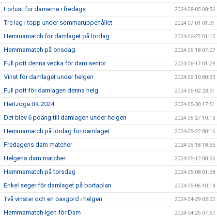
Förlust för damerna i fredags
2024-08-05 08:56
Tre lag i topp under sommaruppehållet
2024-07-01 01:31
Hemmamatch för damlaget på lördag
2024-06-27 01:10
Hemmamatch på onsdag
2024-06-18 07:07
Full pott denna vecka för dam senior
2024-06-17 01:29
Vinst för damlaget under helgen
2024-06-10 00:33
Full pott för damlagen denna helg
2024-06-02 23:31
Hertzöga BK 2024
2024-05-30 17:51
Det blev 6 poäng till damlagen under helgen
2024-05-27 10:13
Hemmamatch på lördag för damlaget
2024-05-22 00:16
Fredagens dam matcher
2024-05-18 18:55
Helgens dam matcher
2024-05-12 08:26
Hemmamatch på torsdag
2024-05-08 01:38
Enkel seger för damlaget på bortaplan
2024-05-06 10:14
Två vinster och en oavgord i helgen
2024-04-29 02:00
Hemmamatch igen för Dam
2024-04-25 07:57