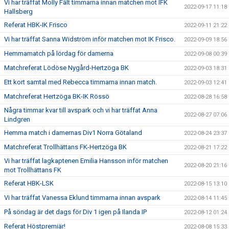
Vi har träffat Molly Fält timmarna innan matchen mot IFK
2022-09-17 11:18
Hallsberg
Referat HBK-IK Frisco
2022-09-11 21:22
Vi har träffat Sanna Widström inför matchen mot IK Frisco.
2022-09-09 18:56
Hemmamatch på lördag för damerna
2022-09-08 00:39
Matchreferat Lödöse Nygård-Hertzöga BK
2022-09-03 18:31
Ett kort samtal med Rebecca timmarna innan match.
2022-09-03 12:41
Matchreferat Hertzöga BK-IK Rössö
2022-08-28 16:58
Några timmar kvar till avspark och vi har träffat Anna
2022-08-27 07:06
Lindgren
Hemma match i damernas Div1 Norra Götaland
2022-08-24 23:37
Matchreferat Trollhättans FK-Hertzöga BK
2022-08-21 17:22
Vi har träffat lagkaptenen Emilia Hansson inför matchen
2022-08-20 21:16
mot Trollhättans FK
Referat HBK-LSK
2022-08-15 13:10
Vi har träffat Vanessa Eklund timmarna innan avspark
2022-08-14 11:45
På söndag är det dags för Div 1 igen på Ilanda IP
2022-08-12 01:24
Referat Höstpremiär!
2022-08-08 15:33