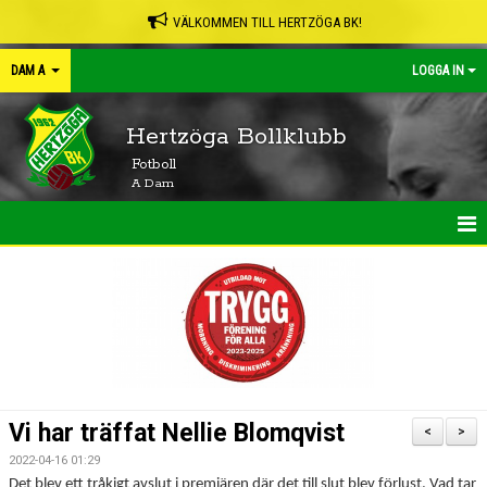
VÄLKOMMEN TILL HERTZÖGA BK!
DAM A
LOGGA IN
Hertzöga Bollklubb
Fotboll
A Dam
HEM
NYHETER
KALENDER
MATCHER
Vi har träffat Nellie Blomqvist
<
>
TRUPPEN
2022-04-16 01:29
Det blev ett tråkigt avslut i premiären där det till slut blev förlust. Vad tar