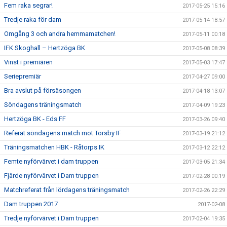
Fem raka segrar!
2017-05-25 15:16
Tredje raka för dam
2017-05-14 18:57
Omgång 3 och andra hemmamatchen!
2017-05-11 00:18
IFK Skoghall – Hertzöga BK
2017-05-08 08:39
Vinst i premiären
2017-05-03 17:47
Seriepremiär
2017-04-27 09:00
Bra avslut på försäsongen
2017-04-18 13:07
Söndagens träningsmatch
2017-04-09 19:23
Hertzöga BK - Eds FF
2017-03-26 09:40
Referat söndagens match mot Torsby IF
2017-03-19 21:12
Träningsmatchen HBK - Råtorps IK
2017-03-12 22:12
Femte nyförvärvet i dam truppen
2017-03-05 21:34
Fjärde nyförvärvet i Dam truppen
2017-02-28 00:19
Matchreferat från lördagens träningsmatch
2017-02-26 22:29
Dam truppen 2017
2017-02-08
Tredje nyförvärvet i Dam truppen
2017-02-04 19:35