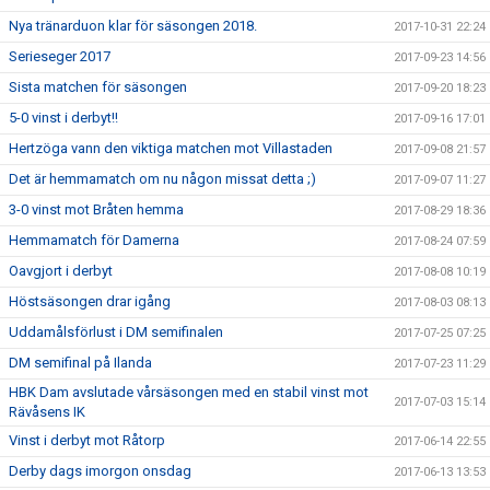
Nya tränarduon klar för säsongen 2018.
2017-10-31 22:24
Serieseger 2017
2017-09-23 14:56
Sista matchen för säsongen
2017-09-20 18:23
5-0 vinst i derbyt!!
2017-09-16 17:01
Hertzöga vann den viktiga matchen mot Villastaden
2017-09-08 21:57
Det är hemmamatch om nu någon missat detta ;)
2017-09-07 11:27
3-0 vinst mot Bråten hemma
2017-08-29 18:36
Hemmamatch för Damerna
2017-08-24 07:59
Oavgjort i derbyt
2017-08-08 10:19
Höstsäsongen drar igång
2017-08-03 08:13
Uddamålsförlust i DM semifinalen
2017-07-25 07:25
DM semifinal på Ilanda
2017-07-23 11:29
HBK Dam avslutade vårsäsongen med en stabil vinst mot
2017-07-03 15:14
Rävåsens IK
Vinst i derbyt mot Råtorp
2017-06-14 22:55
Derby dags imorgon onsdag
2017-06-13 13:53