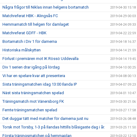
Några frågor till Niklas innan helgens bortamatch
2019-04-30 15:18
Matchreferat HBK - Alingsås FC
2019-04-29 00:03
Hemmamatch till helgen för damlaget
2019-04-24 09:33
Matchreferat GDFF - HBK
2019-04-22 22:59
Bortamatch i Div 1 för damerna
2019-04-18 16:37
Historiska målskytten
2019-04-14 21:59
Förlust i premiären mot IK Rössö Uddevalla
2019-04-14 19:45
Div 1 serien drar igång på lördag
2019-04-10 00:25
Vi har en spelare kvar att presentera
2019-04-08 00:13
Sista träningsmatchen idag 13:00 Ilanda IP
2019-04-07 09:23
Näst sista träningsmatchen spelad
2019-04-01 10:47
Träningsmatch mot Vänersborg FK
2019-03-30 21:06
Femte träningsmatchen spelad
2019-03-27 17:58
Det duggar tätt med matcher för damerna just nu
2019-03-26 08:48
Torsk mot Torsby, 1-3 på Ilandas hittills blåsigaste dag i år.
2019-03-25 11:50
Första träningsmatchen på hemmaplan
2019-03-22 12:10