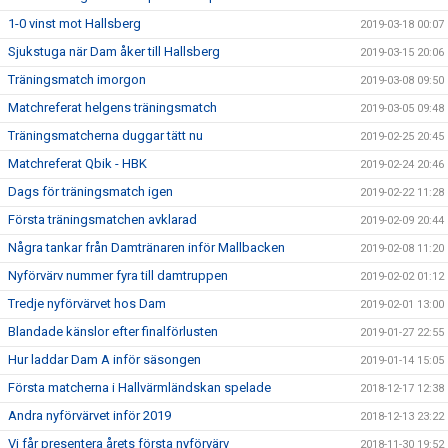
1-0 vinst mot Hallsberg
2019-03-18 00:07
Sjukstuga när Dam åker till Hallsberg
2019-03-15 20:06
Träningsmatch imorgon
2019-03-08 09:50
Matchreferat helgens träningsmatch
2019-03-05 09:48
Träningsmatcherna duggar tätt nu
2019-02-25 20:45
Matchreferat Qbik - HBK
2019-02-24 20:46
Dags för träningsmatch igen
2019-02-22 11:28
Första träningsmatchen avklarad
2019-02-09 20:44
Några tankar från Damtränaren inför Mallbacken
2019-02-08 11:20
Nyförvärv nummer fyra till damtruppen
2019-02-02 01:12
Tredje nyförvärvet hos Dam
2019-02-01 13:00
Blandade känslor efter finalförlusten
2019-01-27 22:55
Hur laddar Dam A inför säsongen
2019-01-14 15:05
Första matcherna i Hallvärmländskan spelade
2018-12-17 12:38
Andra nyförvärvet inför 2019
2018-12-13 23:22
Vi får presentera årets första nyförvärv
2018-11-30 19:52