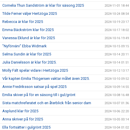
Cornelia Thun Sandström är klar för säsong 2025
2024-11-01 18:44
Tilde Ferner väljer Hertzöga 2025
2024-10-24 08:54
Rebecca är klar för 2025
2024-10-19 23:17
Emma Bäckström klar för 2025
2024-10-17 18:02
Vanessa Eklund är klar för 2025
2024-10-16 19:49
"Nyförvärv" Ebba Widmark
2024-10-15 09:15
Selma Sundin är klar för 2025
2024-10-14 20:11
Julia Danielsson är klar för 2025.
2024-10-14 01:51
Molly Fält spelar vidare i Hertzöga 2025
2024-10-12 13:17
Vår kapten Emilia Thögersen vaktar målet även 2025.
2024-10-10 09:52
Annie Fredriksson satsar på spel 2025
2024-10-09 14:55
Emilia skiver på för en säsong till i gul/grönt
2024-10-08 16:48
Sista matchreferatet och en återblick från senior dam
2024-10-07 01:36
Asplund klar för 2025
2024-10-06 22:20
Anna skriver på för 2025
2024-10-05 00:14
Ella fortsätter i gulgrönt 2025
2024-10-04 01:02