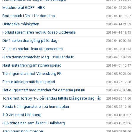
Matchreferat GDFF - HBK
2019-04-22 22:59
Bortamatch i Div 1 för damerna
2019-04-18 16:37
Historiska målskytten
2019-04-14 21:59
Förlust i premiären mot IK Rössö Uddevalla
2019-04-14 19:45
Div 1 serien drar igång på lördag
2019-04-10 00:25
Vi har en spelare kvar att presentera
2019-04-08 00:13
Sista träningsmatchen idag 13:00 Ilanda IP
2019-04-07 09:23
Näst sista träningsmatchen spelad
2019-04-01 10:47
Träningsmatch mot Vänersborg FK
2019-03-30 21:06
Femte träningsmatchen spelad
2019-03-27 17:58
Det duggar tätt med matcher för damerna just nu
2019-03-26 08:48
Torsk mot Torsby, 1-3 på Ilandas hittills blåsigaste dag i år.
2019-03-25 11:50
Första träningsmatchen på hemmaplan
2019-03-22 12:10
1-0 vinst mot Hallsberg
2019-03-18 00:07
Sjukstuga när Dam åker till Hallsberg
2019-03-15 20:06
Träningsmatch imorgon
2019-03-08 09:50