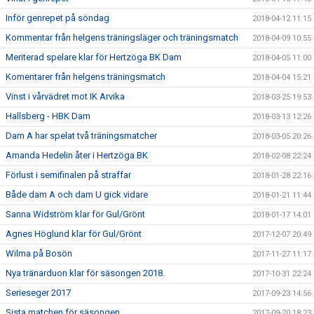
Inför genrepet på söndag
2018-04-12 11:15
Kommentar från helgens träningsläger och träningsmatch
2018-04-09 10:55
Meriterad spelare klar för Hertzöga BK Dam
2018-04-05 11:00
Komentarer från helgens träningsmatch
2018-04-04 15:21
Vinst i vårvädret mot IK Arvika
2018-03-25 19:53
Hallsberg - HBK Dam
2018-03-13 12:26
Dam A har spelat två träningsmatcher
2018-03-05 20:26
Amanda Hedelin åter i Hertzöga BK
2018-02-08 22:24
Förlust i semifinalen på straffar
2018-01-28 22:16
Både dam A och dam U gick vidare
2018-01-21 11:44
Sanna Widström klar för Gul/Grönt
2018-01-17 14:01
Agnes Höglund klar för Gul/Grönt
2017-12-07 20:49
Wilma på Bosön
2017-11-27 11:17
Nya tränarduon klar för säsongen 2018.
2017-10-31 22:24
Serieseger 2017
2017-09-23 14:56
Sista matchen för säsongen
2017-09-20 18:23