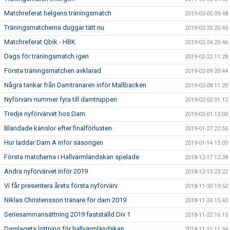
Matchreferat helgens träningsmatch
2019-03-05 09:48
Träningsmatcherna duggar tätt nu
2019-02-25 20:45
Matchreferat Qbik - HBK
2019-02-24 20:46
Dags för träningsmatch igen
2019-02-22 11:28
Första träningsmatchen avklarad
2019-02-09 20:44
Några tankar från Damtränaren inför Mallbacken
2019-02-08 11:20
Nyförvärv nummer fyra till damtruppen
2019-02-02 01:12
Tredje nyförvärvet hos Dam
2019-02-01 13:00
Blandade känslor efter finalförlusten
2019-01-27 22:55
Hur laddar Dam A inför säsongen
2019-01-14 15:05
Första matcherna i Hallvärmländskan spelade
2018-12-17 12:38
Andra nyförvärvet inför 2019
2018-12-13 23:22
Vi får presentera årets första nyförvärv
2018-11-30 19:52
Niklas Christensson tränare för dam 2019
2018-11-24 15:43
Seriesammansättning 2019 fastställd Div 1
2018-11-22 16:15
Damlagets lottning för hallvärmländskan
2018-11-15 11:34