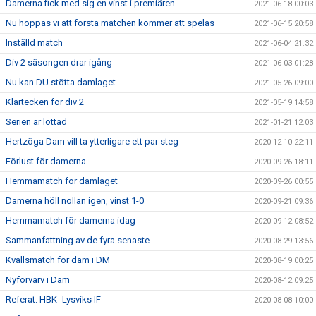
Damerna fick med sig en vinst i premiären
2021-06-18 00:03
Nu hoppas vi att första matchen kommer att spelas
2021-06-15 20:58
Inställd match
2021-06-04 21:32
Div 2 säsongen drar igång
2021-06-03 01:28
Nu kan DU stötta damlaget
2021-05-26 09:00
Klartecken för div 2
2021-05-19 14:58
Serien är lottad
2021-01-21 12:03
Hertzöga Dam vill ta ytterligare ett par steg
2020-12-10 22:11
Förlust för damerna
2020-09-26 18:11
Hemmamatch för damlaget
2020-09-26 00:55
Damerna höll nollan igen, vinst 1-0
2020-09-21 09:36
Hemmamatch för damerna idag
2020-09-12 08:52
Sammanfattning av de fyra senaste
2020-08-29 13:56
Kvällsmatch för dam i DM
2020-08-19 00:25
Nyförvärv i Dam
2020-08-12 09:25
Referat: HBK- Lysviks IF
2020-08-08 10:00