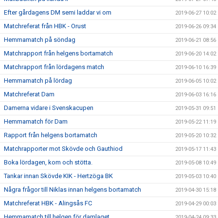
Efter gårdagens DM semi laddar vi om
2019-06-27 10:02
Matchreferat från HBK - Orust
2019-06-26 09:34
Hemmamatch på söndag
2019-06-21 08:56
Matchrapport från helgens bortamatch
2019-06-20 14:02
Matchrapport från lördagens match
2019-06-10 16:39
Hemmamatch på lördag
2019-06-05 10:02
Matchreferat Dam
2019-06-03 16:16
Damerna vidare i Svenskacupen
2019-05-31 09:51
Hemmamatch för Dam
2019-05-22 11:19
Rapport från helgens bortamatch
2019-05-20 10:32
Matchrapporter mot Skövde och Gauthiod
2019-05-17 11:43
Boka lördagen, kom och stötta.
2019-05-08 10:49
Tankar innan Skövde KIK - Hertzöga BK
2019-05-03 10:40
Några frågor till Niklas innan helgens bortamatch
2019-04-30 15:18
Matchreferat HBK - Alingsås FC
2019-04-29 00:03
Hemmamatch till helgen för damlaget
2019-04-24 09:33