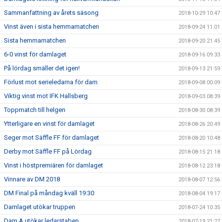
Sammanfattning av årets säsong
2018-10-29 10:47
Vinst även i sista hemmamatchen
2018-09-24 11:01
Sista hemmamatchen
2018-09-20 21:45
6-0 vinst för damlaget
2018-09-16 09:33
På lördag smäller det igen!
2018-09-13 21:59
Förlust mot serieledarna för dam
2018-09-08 00:09
Viktig vinst mot IFK Hallsberg
2018-09-03 08:39
Toppmatch till helgen
2018-08-30 08:39
Ytterligare en vinst för damlaget
2018-08-26 20:49
Seger mot Säffle FF för damlaget
2018-08-20 10:48
Derby mot Säffle FF på Lördag
2018-08-15 21:18
Vinst i höstpremiären för damlaget
2018-08-12 23:18
Vinnare av DM 2018
2018-08-07 12:56
DM Final på måndag kväll 19:30
2018-08-04 19:17
Damlaget utökar truppen
2018-07-24 10:35
Dam A utökar ledarstaben
2018-07-19 21:27