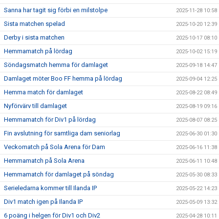
Sanna har tagit sig förbi en milstolpe
2025-11-28 10:58
Sista matchen spelad
2025-10-20 12:39
Derby i sista matchen
2025-10-17 08:10
Hemmamatch på lördag
2025-10-02 15:19
Söndagsmatch hemma för damlaget
2025-09-18 14:47
Damlaget möter Boo FF hemma på lördag
2025-09-04 12:25
Hemma match för damlaget
2025-08-22 08:49
Nyförvärv till damlaget
2025-08-19 09:16
Hemmamatch för Div1 på lördag
2025-08-07 08:25
Fin avslutning för samtliga dam seniorlag
2025-06-30 01:30
Veckomatch på Sola Arena för Dam
2025-06-16 11:38
Hemmamatch på Sola Arena
2025-06-11 10:48
Hemmamatch för damlaget på söndag
2025-05-30 08:33
Serieledarna kommer till Ilanda IP
2025-05-22 14:23
Div1 match igen på Ilanda IP
2025-05-09 13:32
6 poäng i helgen för Div1 och Div2
2025-04-28 10:11