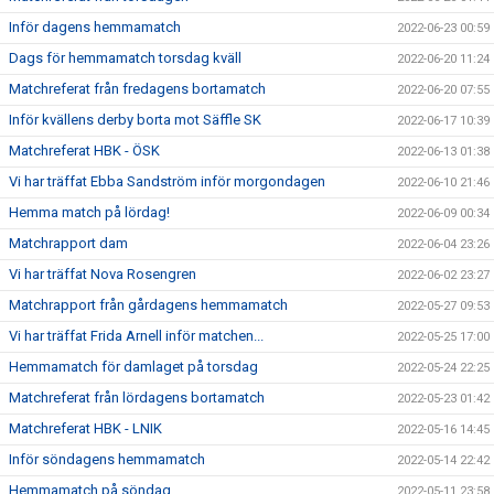
Inför dagens hemmamatch
2022-06-23 00:59
Dags för hemmamatch torsdag kväll
2022-06-20 11:24
Matchreferat från fredagens bortamatch
2022-06-20 07:55
Inför kvällens derby borta mot Säffle SK
2022-06-17 10:39
Matchreferat HBK - ÖSK
2022-06-13 01:38
Vi har träffat Ebba Sandström inför morgondagen
2022-06-10 21:46
Hemma match på lördag!
2022-06-09 00:34
Matchrapport dam
2022-06-04 23:26
Vi har träffat Nova Rosengren
2022-06-02 23:27
Matchrapport från gårdagens hemmamatch
2022-05-27 09:53
Vi har träffat Frida Arnell inför matchen...
2022-05-25 17:00
Hemmamatch för damlaget på torsdag
2022-05-24 22:25
Matchreferat från lördagens bortamatch
2022-05-23 01:42
Matchreferat HBK - LNIK
2022-05-16 14:45
Inför söndagens hemmamatch
2022-05-14 22:42
Hemmamatch på söndag
2022-05-11 23:58