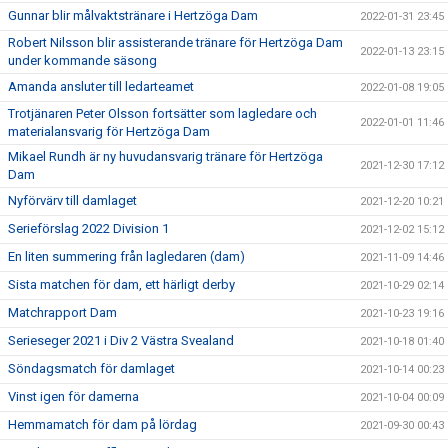
Gunnar blir målvaktstränare i Hertzöga Dam
2022-01-31 23:45
Robert Nilsson blir assisterande tränare för Hertzöga Dam
2022-01-13 23:15
under kommande säsong
Amanda ansluter till ledarteamet
2022-01-08 19:05
Trotjänaren Peter Olsson fortsätter som lagledare och
2022-01-01 11:46
materialansvarig för Hertzöga Dam
Mikael Rundh är ny huvudansvarig tränare för Hertzöga
2021-12-30 17:12
Dam
Nyförvärv till damlaget
2021-12-20 10:21
Serieförslag 2022 Division 1
2021-12-02 15:12
En liten summering från lagledaren (dam)
2021-11-09 14:46
Sista matchen för dam, ett härligt derby
2021-10-29 02:14
Matchrapport Dam
2021-10-23 19:16
Serieseger 2021 i Div 2 Västra Svealand
2021-10-18 01:40
Söndagsmatch för damlaget
2021-10-14 00:23
Vinst igen för damerna
2021-10-04 00:09
Hemmamatch för dam på lördag
2021-09-30 00:43