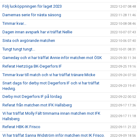
Följ lucköppningen för laget 2023
2022-12-07 08:48
Damernas serie för nästa säsong
2022-11-28 11:46
Timmar kvar...
2022-10-08 08:46
Dagen innan avspark har vi träffat Nellie
2022-10-07 07:43
Sista och avgörande matchen
2022-10-06 07:40
Tungt tungt tungt...
2022-10-01 08:31
Gameday och vi har träffat Annie inför matchen mot ÖSK
2022-09-30 11:34
Referat Hertzöga BK-Degerfors IF
2022-09-25 19:16
Timmar kvar till match och vi har träffat tränare Micke
2022-09-24 07:50
Snart dags för derby mot Degerfors IF och vi har träffat
2022-09-23 19:41
Hedvig.
Derby mot Degerfors IF på lördag
2022-09-22 00:52
Referat från matchen mot IFK Hallsberg
2022-09-17 17:36
Vi har träffat Molly Fält timmarna innan matchen mot IFK
2022-09-17 11:18
Hallsberg
Referat HBK-IK Frisco
2022-09-11 21:22
Vi har träffat Sanna Widström inför matchen mot IK Frisco.
2022-09-09 18:56