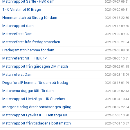
Matchrapport Säffle - HBK dam
2021-09-27 09:31
1 - 0 Vinst mot IK Brage
2021-09-20 09:31
Hemmamatch på lördag för dam
2021-09-15 22:30
Matchrapport dam
2021-09-13 09:36
Matchreferat Dam
2021-09-09 09:05
Matchreferat från fredagsmatchen
2021-09-05 21:54
Fredagsmatch hemma för dam
2021-09-03 08:00
Matchreferat NIF – HBK 1-1
2021-08-30 10:51
Matchrapport från gårdagen DM match
2021-08-25 01:15
Matchreferat Dam
2021-08-23 15:09
Degerfors IF hemma för dam på fredag
2021-08-18 01:29
Matcherna duggar tätt för dam
2021-08-05 02:43
Matchrapport Hertzöga – IK Sturehov
2021-08-04 10:44
Imorgon tisdag drar höstsäsongen igång
2021-08-02 22:34
Matchrapport Lysviks IF – Hertzöga BK
2021-07-06 13:20
Matchrapport från tisdagens bortamatch
2021-07-01 10:57