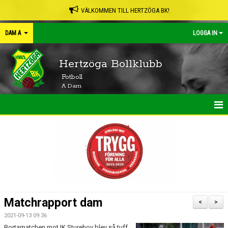
VÄLKOMMEN TILL HERTZÖGA BK!
DAM A
LOGGA IN
Hertzöga Bollklubb
Fotboll
A Dam
HEM
NYHETER
KALENDER
MATCHER
Matchrapport dam
<
>
TRUPPEN
2021-09-13 09:36
Bortamatchen mot IK Sturehov blev så tuff