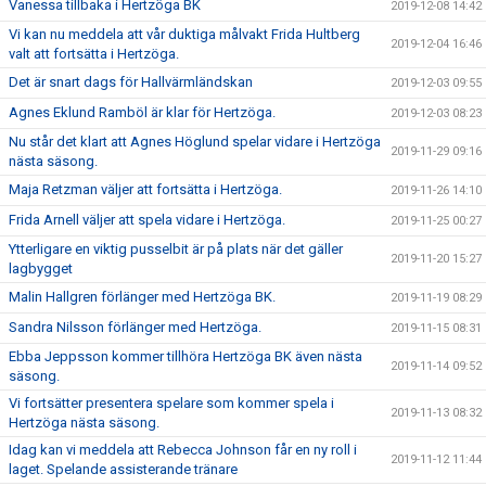
Vanessa tillbaka i Hertzöga BK
2019-12-08 14:42
Vi kan nu meddela att vår duktiga målvakt Frida Hultberg
2019-12-04 16:46
valt att fortsätta i Hertzöga.
Det är snart dags för Hallvärmländskan
2019-12-03 09:55
Agnes Eklund Ramböl är klar för Hertzöga.
2019-12-03 08:23
Nu står det klart att Agnes Höglund spelar vidare i Hertzöga
2019-11-29 09:16
nästa säsong.
Maja Retzman väljer att fortsätta i Hertzöga.
2019-11-26 14:10
Frida Arnell väljer att spela vidare i Hertzöga.
2019-11-25 00:27
Ytterligare en viktig pusselbit är på plats när det gäller
2019-11-20 15:27
lagbygget
Malin Hallgren förlänger med Hertzöga BK.
2019-11-19 08:29
Sandra Nilsson förlänger med Hertzöga.
2019-11-15 08:31
Ebba Jeppsson kommer tillhöra Hertzöga BK även nästa
2019-11-14 09:52
säsong.
Vi fortsätter presentera spelare som kommer spela i
2019-11-13 08:32
Hertzöga nästa säsong.
Idag kan vi meddela att Rebecca Johnson får en ny roll i
2019-11-12 11:44
laget. Spelande assisterande tränare