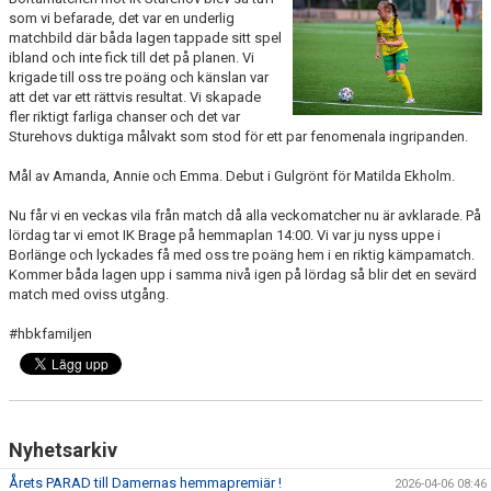
BILDGALLERI
som vi befarade, det var en underlig
matchbild där båda lagen tappade sitt spel
ibland och inte fick till det på planen. Vi
DOKUMENT
krigade till oss tre poäng och känslan var
att det var ett rättvis resultat. Vi skapade
KONTAKT
fler riktigt farliga chanser och det var
Sturehovs duktiga målvakt som stod för ett par fenomenala ingripanden.
HISTORIA
Mål av Amanda, Annie och Emma. Debut i Gulgrönt för Matilda Ekholm.
Nu får vi en veckas vila från match då alla veckomatcher nu är avklarade. På
lördag tar vi emot IK Brage på hemmaplan 14:00. Vi var ju nyss uppe i
Borlänge och lyckades få med oss tre poäng hem i en riktig kämpamatch.
Kommer båda lagen upp i samma nivå igen på lördag så blir det en sevärd
match med oviss utgång.
#hbkfamiljen
Nyhetsarkiv
Årets PARAD till Damernas hemmapremiär !
2026-04-06 08:46