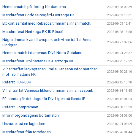
Hemmamatch på lördag för damerna
2022-09-08 00:39
Matchreferat Lödöse Nygård-Hertzöga BK
2022-09-03 18:31
Ett kort samtal med Rebecca timmarna innan match.
2022-09-03 12:41
Matchreferat Hertzöga BK-IK Rössö
2022-08-28 16:58
Några timmar kvar till avspark och vi har träffat Anna
2022-08-27 07:06
Lindgren
Hemma match i damernas Div1 Norra Götaland
2022-08-24 23:37
Matchreferat Trollhättans FK-Hertzöga BK
2022-08-21 17:22
Vi har träffat lagkaptenen Emilia Hansson inför matchen
2022-08-20 21:16
mot Trollhättans FK
Referat HBK-LSK
2022-08-15 13:10
Vi har träffat Vanessa Eklund timmarna innan avspark
2022-08-14 11:45
På söndag är det dags för Div 1 igen på Ilanda IP
2022-08-12 01:24
Referat Höstpremiär!
2022-08-08 15:33
Inför morgondagens bortamatch
2022-08-04 09:00
I huvudet på en lagledare
2022-07-04 03:09
Matchreferat från torsdagen
2022-06-26 01:44