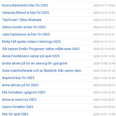
Emma Bäckström klar för 2025
2024-10-17 18:02
Vanessa Eklund är klar för 2025
2024-10-16 19:49
"Nyförvärv" Ebba Widmark
2024-10-15 09:15
Selma Sundin är klar för 2025
2024-10-14 20:11
Julia Danielsson är klar för 2025.
2024-10-14 01:51
Molly Fält spelar vidare i Hertzöga 2025
2024-10-12 13:17
Vår kapten Emilia Thögersen vaktar målet även 2025.
2024-10-10 09:52
Annie Fredriksson satsar på spel 2025
2024-10-09 14:55
Emilia skiver på för en säsong till i gul/grönt
2024-10-08 16:48
Sista matchreferatet och en återblick från senior dam
2024-10-07 01:36
Asplund klar för 2025
2024-10-06 22:20
Anna skriver på för 2025
2024-10-05 00:14
Ella fortsätter i gulgrönt 2025
2024-10-04 01:02
Annie är med oss 2025
2024-10-03 02:01
Sanna försätter 2025
2024-10-02 09:35
Klar för spel 2025
2024-10-01 12:40