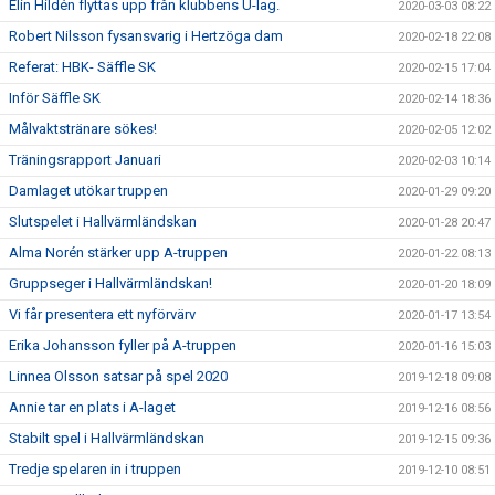
Elin Hildén flyttas upp från klubbens U-lag.
2020-03-03 08:22
Robert Nilsson fysansvarig i Hertzöga dam
2020-02-18 22:08
Referat: HBK- Säffle SK
2020-02-15 17:04
Inför Säffle SK
2020-02-14 18:36
Målvaktstränare sökes!
2020-02-05 12:02
Träningsrapport Januari
2020-02-03 10:14
Damlaget utökar truppen
2020-01-29 09:20
Slutspelet i Hallvärmländskan
2020-01-28 20:47
Alma Norén stärker upp A-truppen
2020-01-22 08:13
Gruppseger i Hallvärmländskan!
2020-01-20 18:09
Vi får presentera ett nyförvärv
2020-01-17 13:54
Erika Johansson fyller på A-truppen
2020-01-16 15:03
Linnea Olsson satsar på spel 2020
2019-12-18 09:08
Annie tar en plats i A-laget
2019-12-16 08:56
Stabilt spel i Hallvärmländskan
2019-12-15 09:36
Tredje spelaren in i truppen
2019-12-10 08:51