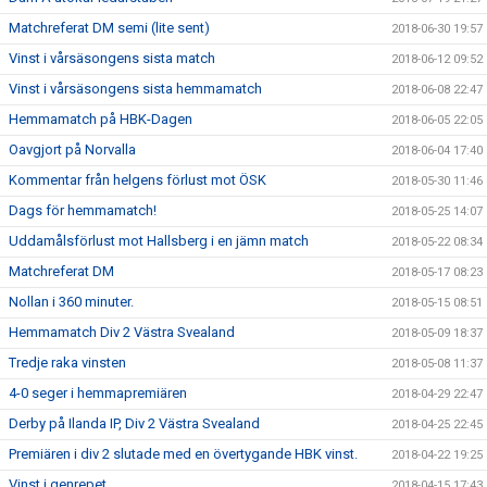
Matchreferat DM semi (lite sent)
2018-06-30 19:57
Vinst i vårsäsongens sista match
2018-06-12 09:52
Vinst i vårsäsongens sista hemmamatch
2018-06-08 22:47
Hemmamatch på HBK-Dagen
2018-06-05 22:05
Oavgjort på Norvalla
2018-06-04 17:40
Kommentar från helgens förlust mot ÖSK
2018-05-30 11:46
Dags för hemmamatch!
2018-05-25 14:07
Uddamålsförlust mot Hallsberg i en jämn match
2018-05-22 08:34
Matchreferat DM
2018-05-17 08:23
Nollan i 360 minuter.
2018-05-15 08:51
Hemmamatch Div 2 Västra Svealand
2018-05-09 18:37
Tredje raka vinsten
2018-05-08 11:37
4-0 seger i hemmapremiären
2018-04-29 22:47
Derby på Ilanda IP, Div 2 Västra Svealand
2018-04-25 22:45
Premiären i div 2 slutade med en övertygande HBK vinst.
2018-04-22 19:25
Vinst i genrepet
2018-04-15 17:43