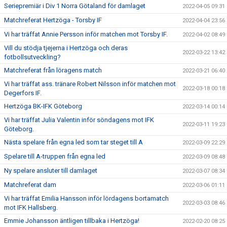
Seriepremiär i Div 1 Norra Götaland för damlaget
2022-04-05 09:31
Matchreferat Hertzöga - Torsby IF
2022-04-04 23:56
Vi har träffat Annie Persson inför matchen mot Torsby IF.
2022-04-02 08:49
Vill du stödja tjejerna i Hertzöga och deras
2022-03-22 13:42
fotbollsutveckling?
Matchreferat från löragens match
2022-03-21 06:40
Vi har träffat ass. tränare Robert Nilsson inför matchen mot
2022-03-18 00:18
Degerfors IF.
Hertzöga BK-IFK Göteborg
2022-03-14 00:14
Vi har träffat Julia Valentin inför söndagens mot IFK
2022-03-11 19:23
Göteborg.
Nästa spelare från egna led som tar steget till A
2022-03-09 22:29
Spelare till A-truppen från egna led
2022-03-09 08:48
Ny spelare ansluter till damlaget
2022-03-07 08:34
Matchreferat dam
2022-03-06 01:11
Vi har träffat Emilia Hansson inför lördagens bortamatch
2022-03-03 08:46
mot IFK Hallsberg.
Emmie Johansson äntligen tillbaka i Hertzöga!
2022-02-20 08:25