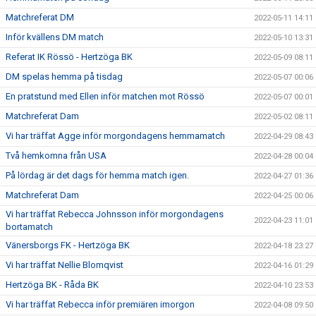
Matchreferat DM
2022-05-11 14:11
Inför kvällens DM match
2022-05-10 13:31
Referat IK Rössö - Hertzöga BK
2022-05-09 08:11
DM spelas hemma på tisdag
2022-05-07 00:06
En pratstund med Ellen inför matchen mot Rössö
2022-05-07 00:01
Matchreferat Dam
2022-05-02 08:11
Vi har träffat Agge inför morgondagens hemmamatch
2022-04-29 08:43
Två hemkomna från USA
2022-04-28 00:04
På lördag är det dags för hemma match igen.
2022-04-27 01:36
Matchreferat Dam
2022-04-25 00:06
Vi har träffat Rebecca Johnsson inför morgondagens
2022-04-23 11:01
bortamatch
Vänersborgs FK - Hertzöga BK
2022-04-18 23:27
Vi har träffat Nellie Blomqvist
2022-04-16 01:29
Hertzöga BK - Råda BK
2022-04-10 23:53
Vi har träffat Rebecca inför premiären imorgon
2022-04-08 09:50