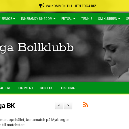
VÄLKOMMEN TILL HERTZÖGA BK!
 SENIOR
INNEBANDY UNGDOM
FUTSAL
TENNIS
OM KLUBBEN
S
ga Bollklubb
ALLERI
DOKUMENT
KONTAKT
HISTORIA
ga BK
<
>
ommaruppehållet, bortamatch på Myrborgen
till matchstart.