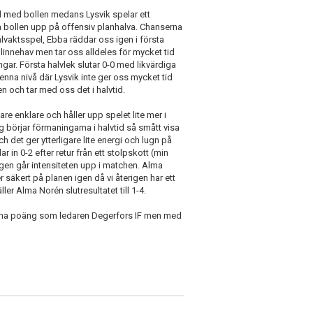
tid med bollen medans Lysvik spelar ett
era bollen upp på offensiv planhalva. Chanserna
lvaktsspel, Ebba räddar oss igen i första
llinnehav men tar oss alldeles för mycket tid
ngar. Första halvlek slutar 0-0 med likvärdiga
nna nivå där Lysvik inte ger oss mycket tid
en och tar med oss det i halvtid.
re enklare och håller upp spelet lite mer i
tag börjar förmaningarna i halvtid så smått visa
h det ger ytterligare lite energi och lugn på
 in 0-2 efter retur från ett stolpskott (min
rigen går intensiteten upp i matchen. Alma
r säkert på planen igen då vi återigen har ett
er Alma Norén slutresultatet till 1-4.
amma poäng som ledaren Degerfors IF men med