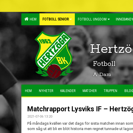
HEM
FOTBOLL SENIOR
FOTBOLL UNGDOM
INNEBANDY
Hertzö
Fotboll
A Dam
HEM
NYHETER
KALENDER
MATCHER
TRUPPEN
BILDG
Matchrapport Lysviks IF – Hertzö
2021-07-06 13:20
På måndags kvällen var det dags för sista matchen innan s
som såg ut att bli en blöt historia men regnet tunnade ut lagom 