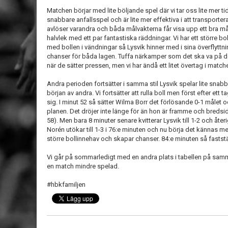
Matchen börjar med lite böljande spel där vi tar oss lite mer 
snabbare anfallsspel och är lite mer effektiva i att transport
avlöser varandra och båda målvakterna får visa upp ett bra må
halvlek med ett par fantastiska räddningar. Vi har ett större bo
med bollen i vändningar så Lysvik hinner med i sina överflyttni
chanser för båda lagen. Tuffa närkamper som det ska va på de
när de sätter pressen, men vi har ändå ett litet övertag i match
Andra perioden fortsätter i samma stil Lysvik spelar lite snabba
början av andra. Vi fortsätter att rulla boll men först efter ett 
sig. I minut 52 så sätter Wilma Borr det förlösande 0-1 målet oc
planen. Det dröjer inte länge för än hon är framme och bredsidar
58). Men bara 8 minuter senare kvitterar Lysvik till 1-2 och åte
Norén utökar till 1-3 i 76:e minuten och nu börja det kännas me
större bollinnehav och skapar chanser. 84:e minuten så fastställ
Vi går på sommarledigt med en andra plats i tabellen på s
en match mindre spelad.
#hbkfamiljen