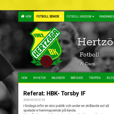
HEM
FOTBOLL SENIOR
FOTBOLL UNGDOM
INNEBANDY
Hertzö
Fotboll
A Dam
HEM
NYHETER
KALENDER
MATCHER
TRUPPEN
BILDG
Referat: HBK- Torsby IF
2020-03-23 07:29
I lördags inför en stor publik och under en strålande sol så
spelade vi hemmapremiär på Ilanda.