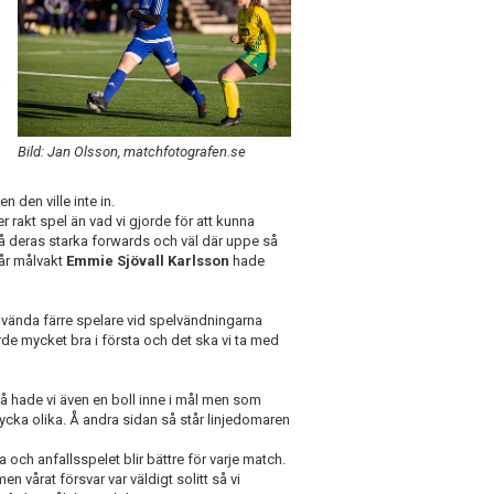
a
Bild: Jan Olsson, matchfotografen.se
 den ville inte in.
r rakt spel än vad vi gjorde för att kunna
på deras starka forwards och väl där uppe så
vår målvakt
Emmie Sjövall Karlsson
hade
använda färre spelare vid spelvändningarna
orde mycket bra i första och det ska vi ta med
 så hade vi även en boll inne i mål men som
cka olika. Å andra sidan så står linjedomaren
ra och anfallsspelet blir bättre för varje match.
vårat försvar var väldigt solitt så vi