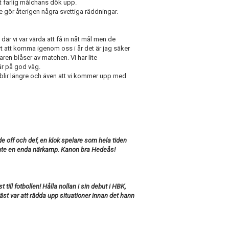
 farlig målchans dök upp.
 gör återigen några svettiga räddningar.
 där vi var värda att få in nåt mål men de
t att komma igenom oss i år det är jag säker
aren blåser av matchen. Vi har lite
 är på god väg.
n blir längre och även att vi kommer upp med
e off och def, en klok spelare som hela tiden
 inte en enda närkamp. Kanon bra Hedeås!
ill fotbollen! Hålla nollan i sin debut i HBK,
äst var att rädda upp situationer innan det hann