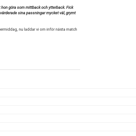
k hon göra som mittback och ytterback. Fick
 värderade sina passningar mycket väl, grymt
termiddag, nu laddar vi om inför nästa match