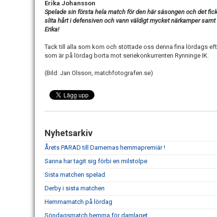
Erika Johansson
Spelade sin första hela match för den här säsongen och det fic
slita hårt i defensiven och vann väldigt mycket närkamper samt
Erika!
Tack till alla som kom och stöttade oss denna fina lördags ef
som är på lördag borta mot seriekonkurrenten Rynninge IK.
(Bild: Jan Olsson, matchfotografen.se)
Nyhetsarkiv
Årets PARAD till Damernas hemmapremiär !
Sanna har tagit sig förbi en milstolpe
Sista matchen spelad
Derby i sista matchen
Hemmamatch på lördag
Söndagsmatch hemma för damlaget