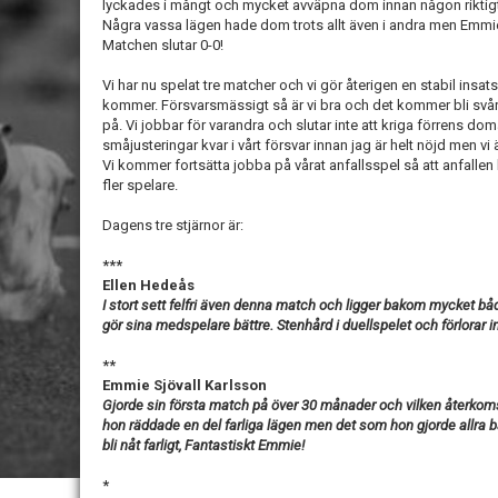
lyckades i mångt och mycket avväpna dom innan någon riktigt
Några vassa lägen hade dom trots allt även i andra men Emmie
Matchen slutar 0-0!
Vi har nu spelat tre matcher och vi gör återigen en stabil insats
kommer. Försvarsmässigt så är vi bra och det kommer bli svår
på. Vi jobbar för varandra och slutar inte att kriga förrens dom
småjusteringar kvar i vårt försvar innan jag är helt nöjd men vi
Vi kommer fortsätta jobba på vårat anfallsspel så att anfalle
fler spelare.
Dagens tre stjärnor är:
***
Ellen Hedeås
I stort sett felfri även denna match och ligger bakom mycket båd
gör sina medspelare bättre. Stenhård i duellspelet och förlorar
**
Emmie Sjövall Karlsson
Gjorde sin första match på över 30 månader och vilken återkomst t
hon räddade en del farliga lägen men det som hon gjorde allra b
bli nåt farligt, Fantastiskt Emmie!
*