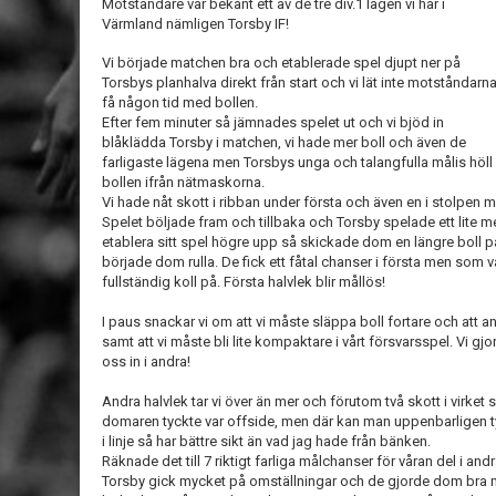
Motståndare var bekant ett av de tre div.1 lagen vi har i
Värmland nämligen Torsby IF!
Vi började matchen bra och etablerade spel djupt ner på
Torsbys planhalva direkt från start och vi lät inte motståndarn
få någon tid med bollen.
Efter fem minuter så jämnades spelet ut och vi bjöd in
blåklädda Torsby i matchen, vi hade mer boll och även de
farligaste lägena men Torsbys unga och talangfulla målis höll
bollen ifrån nätmaskorna.
Vi hade nåt skott i ribban under första och även en i stolpen men
Spelet böljade fram och tillbaka och Torsby spelade ett lite me
etablera sitt spel högre upp så skickade dom en längre boll 
började dom rulla. De fick ett fåtal chanser i första men som 
fullständig koll på. Första halvlek blir mållös!
I paus snackar vi om att vi måste släppa boll fortare och att 
samt att vi måste bli lite kompaktare i vårt försvarsspel. Vi gj
oss in i andra!
Andra halvlek tar vi över än mer och förutom två skott i virket
domaren tyckte var offside, men där kan man uppenbarligen ty
i linje så har bättre sikt än vad jag hade från bänken.
Räknade det till 7 riktigt farliga målchanser för våran del i and
Torsby gick mycket på omställningar och de gjorde dom bra men 