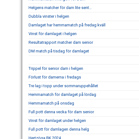
Helgens matcher för dam lite sent…
Dubbla vinster i helgen
Damlaget har hemmamatch på fredag kväll
Vinst för damlaget i helgen
Resultatrapport matcher dam senior
DM match på tisdag för damlaget
Trippel för senior dam i helgen
Förlust för damerna i fredags
Tre lag i topp under sommaruppehållet
Hemmamatch för damlaget på lördag
Hemmamatch på onsdag
Full pott denna vecka för dam senior
Vinst för damlaget under helgen
Full pott för damlagen denna helg
Hertzöga BK 2024