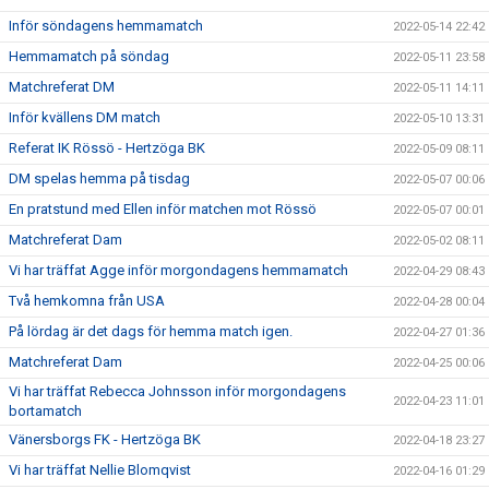
Inför söndagens hemmamatch
2022-05-14 22:42
Hemmamatch på söndag
2022-05-11 23:58
Matchreferat DM
2022-05-11 14:11
Inför kvällens DM match
2022-05-10 13:31
Referat IK Rössö - Hertzöga BK
2022-05-09 08:11
DM spelas hemma på tisdag
2022-05-07 00:06
En pratstund med Ellen inför matchen mot Rössö
2022-05-07 00:01
Matchreferat Dam
2022-05-02 08:11
Vi har träffat Agge inför morgondagens hemmamatch
2022-04-29 08:43
Två hemkomna från USA
2022-04-28 00:04
På lördag är det dags för hemma match igen.
2022-04-27 01:36
Matchreferat Dam
2022-04-25 00:06
Vi har träffat Rebecca Johnsson inför morgondagens
2022-04-23 11:01
bortamatch
Vänersborgs FK - Hertzöga BK
2022-04-18 23:27
Vi har träffat Nellie Blomqvist
2022-04-16 01:29