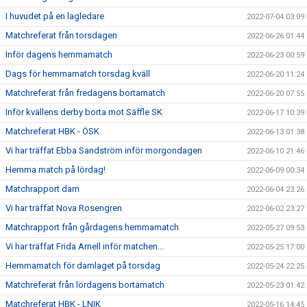
I huvudet på en lagledare
2022-07-04 03:09
Matchreferat från torsdagen
2022-06-26 01:44
Inför dagens hemmamatch
2022-06-23 00:59
Dags för hemmamatch torsdag kväll
2022-06-20 11:24
Matchreferat från fredagens bortamatch
2022-06-20 07:55
Inför kvällens derby borta mot Säffle SK
2022-06-17 10:39
Matchreferat HBK - ÖSK
2022-06-13 01:38
Vi har träffat Ebba Sandström inför morgondagen
2022-06-10 21:46
Hemma match på lördag!
2022-06-09 00:34
Matchrapport dam
2022-06-04 23:26
Vi har träffat Nova Rosengren
2022-06-02 23:27
Matchrapport från gårdagens hemmamatch
2022-05-27 09:53
Vi har träffat Frida Arnell inför matchen...
2022-05-25 17:00
Hemmamatch för damlaget på torsdag
2022-05-24 22:25
Matchreferat från lördagens bortamatch
2022-05-23 01:42
Matchreferat HBK - LNIK
2022-05-16 14:45