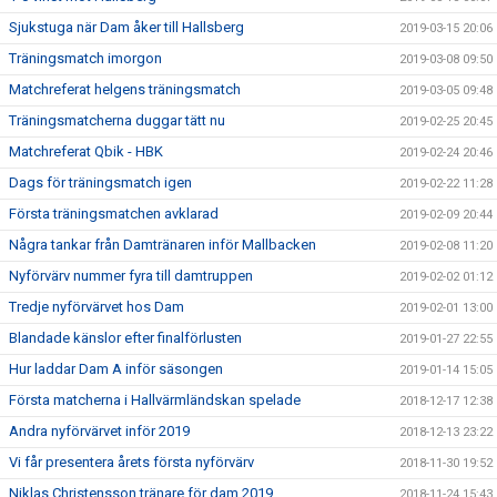
Sjukstuga när Dam åker till Hallsberg
2019-03-15 20:06
Träningsmatch imorgon
2019-03-08 09:50
Matchreferat helgens träningsmatch
2019-03-05 09:48
Träningsmatcherna duggar tätt nu
2019-02-25 20:45
Matchreferat Qbik - HBK
2019-02-24 20:46
Dags för träningsmatch igen
2019-02-22 11:28
Första träningsmatchen avklarad
2019-02-09 20:44
Några tankar från Damtränaren inför Mallbacken
2019-02-08 11:20
Nyförvärv nummer fyra till damtruppen
2019-02-02 01:12
Tredje nyförvärvet hos Dam
2019-02-01 13:00
Blandade känslor efter finalförlusten
2019-01-27 22:55
Hur laddar Dam A inför säsongen
2019-01-14 15:05
Första matcherna i Hallvärmländskan spelade
2018-12-17 12:38
Andra nyförvärvet inför 2019
2018-12-13 23:22
Vi får presentera årets första nyförvärv
2018-11-30 19:52
Niklas Christensson tränare för dam 2019
2018-11-24 15:43