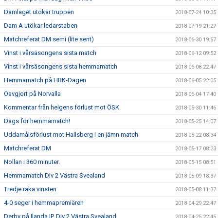
Damlaget utökar truppen
2018-07-24 10:35
Dam A utökar ledarstaben
2018-07-19 21:27
Matchreferat DM semi (lite sent)
2018-06-30 19:57
Vinst i vårsäsongens sista match
2018-06-12 09:52
Vinst i vårsäsongens sista hemmamatch
2018-06-08 22:47
Hemmamatch på HBK-Dagen
2018-06-05 22:05
Oavgjort på Norvalla
2018-06-04 17:40
Kommentar från helgens förlust mot ÖSK
2018-05-30 11:46
Dags för hemmamatch!
2018-05-25 14:07
Uddamålsförlust mot Hallsberg i en jämn match
2018-05-22 08:34
Matchreferat DM
2018-05-17 08:23
Nollan i 360 minuter.
2018-05-15 08:51
Hemmamatch Div 2 Västra Svealand
2018-05-09 18:37
Tredje raka vinsten
2018-05-08 11:37
4-0 seger i hemmapremiären
2018-04-29 22:47
Derby på Ilanda IP, Div 2 Västra Svealand
2018-04-25 22:45