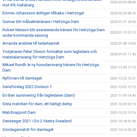
2022-03-03 08:46
mot IFK Hallsberg.
Emmie Johansson äntligen tillbaka i Hertzöga!
2022-02-20 08:25
Gunnar blir målvaktstränare i Hertzöga Dam
2022-01-31 23:45
Robert Nilsson blir assisterande tränare för Hertzöga Dam
2022-01-13 23:15
under kommande säsong
Amanda ansluter till ledarteamet
2022-01-08 19:05
Trotjänaren Peter Olsson fortsätter som lagledare och
2022-01-01 11:46
materialansvarig för Hertzöga Dam
Mikael Rundh är ny huvudansvarig tränare för Hertzöga
2021-12-30 17:12
Dam
Nyförvärv till damlaget
2021-12-20 10:21
Serieförslag 2022 Division 1
2021-12-02 15:12
En liten summering från lagledaren (dam)
2021-11-09 14:46
Sista matchen för dam, ett härligt derby
2021-10-29 02:14
Matchrapport Dam
2021-10-23 19:16
Serieseger 2021 i Div 2 Västra Svealand
2021-10-18 01:40
Söndagsmatch för damlaget
2021-10-14 00:23