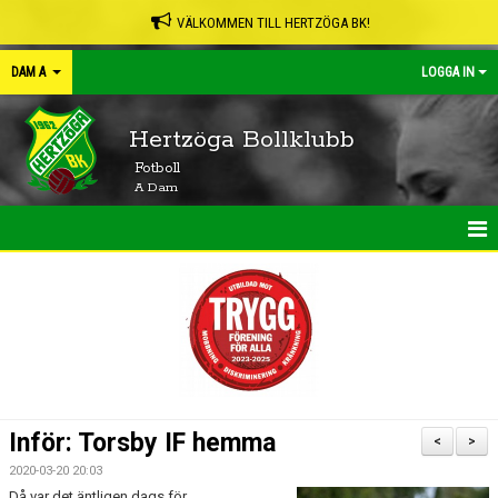
VÄLKOMMEN TILL HERTZÖGA BK!
DAM A
LOGGA IN
Hertzöga Bollklubb
Fotboll
A Dam
HEM
NYHETER
KALENDER
MATCHER
Inför: Torsby IF hemma
<
>
TRUPPEN
2020-03-20 20:03
Då var det äntligen dags för