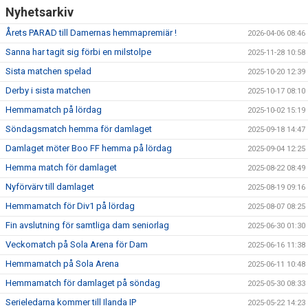
Nyhetsarkiv
Årets PARAD till Damernas hemmapremiär !
2026-04-06 08:46
Sanna har tagit sig förbi en milstolpe
2025-11-28 10:58
Sista matchen spelad
2025-10-20 12:39
Derby i sista matchen
2025-10-17 08:10
Hemmamatch på lördag
2025-10-02 15:19
Söndagsmatch hemma för damlaget
2025-09-18 14:47
Damlaget möter Boo FF hemma på lördag
2025-09-04 12:25
Hemma match för damlaget
2025-08-22 08:49
Nyförvärv till damlaget
2025-08-19 09:16
Hemmamatch för Div1 på lördag
2025-08-07 08:25
Fin avslutning för samtliga dam seniorlag
2025-06-30 01:30
Veckomatch på Sola Arena för Dam
2025-06-16 11:38
Hemmamatch på Sola Arena
2025-06-11 10:48
Hemmamatch för damlaget på söndag
2025-05-30 08:33
Serieledarna kommer till Ilanda IP
2025-05-22 14:23