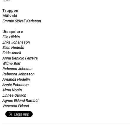
Truppen
Målvakt
Emmie Sjövall Karlsson
Utespelare
Elin Hildén
Erika Johansson
Ellen Hedeås
Frida Arnell
Anna Benicio Ferreira
Wilma Borr
Rebecca Johnson
Rebecca Johnsson
Amanda Hedelin
Annie Pehrsson
Alma Norén
Linnea Olsson
Agnes Eklund Ramböl
Vanessa Eklund