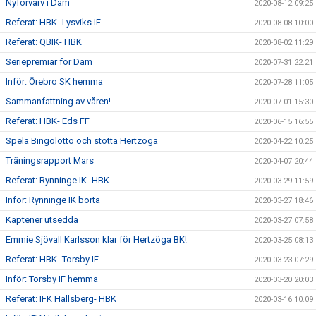
Nyförvärv i Dam
2020-08-12 09:25
Referat: HBK- Lysviks IF
2020-08-08 10:00
Referat: QBIK- HBK
2020-08-02 11:29
Seriepremiär för Dam
2020-07-31 22:21
Inför: Örebro SK hemma
2020-07-28 11:05
Sammanfattning av våren!
2020-07-01 15:30
Referat: HBK- Eds FF
2020-06-15 16:55
Spela Bingolotto och stötta Hertzöga
2020-04-22 10:25
Träningsrapport Mars
2020-04-07 20:44
Referat: Rynninge IK- HBK
2020-03-29 11:59
Inför: Rynninge IK borta
2020-03-27 18:46
Kaptener utsedda
2020-03-27 07:58
Emmie Sjövall Karlsson klar för Hertzöga BK!
2020-03-25 08:13
Referat: HBK- Torsby IF
2020-03-23 07:29
Inför: Torsby IF hemma
2020-03-20 20:03
Referat: IFK Hallsberg- HBK
2020-03-16 10:09