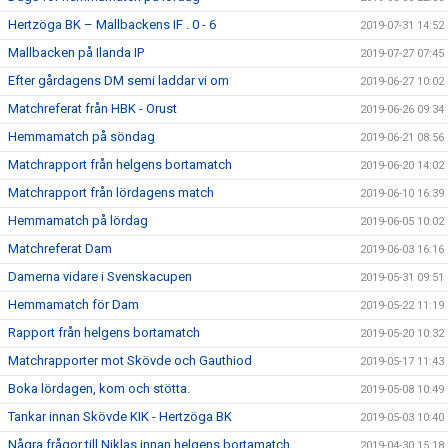
Hertzöga BK – Mallbackens IF . 0 - 6
2019-07-31 14:52
Mallbacken på Ilanda IP
2019-07-27 07:45
Efter gårdagens DM semi laddar vi om
2019-06-27 10:02
Matchreferat från HBK - Orust
2019-06-26 09:34
Hemmamatch på söndag
2019-06-21 08:56
Matchrapport från helgens bortamatch
2019-06-20 14:02
Matchrapport från lördagens match
2019-06-10 16:39
Hemmamatch på lördag
2019-06-05 10:02
Matchreferat Dam
2019-06-03 16:16
Damerna vidare i Svenskacupen
2019-05-31 09:51
Hemmamatch för Dam
2019-05-22 11:19
Rapport från helgens bortamatch
2019-05-20 10:32
Matchrapporter mot Skövde och Gauthiod
2019-05-17 11:43
Boka lördagen, kom och stötta.
2019-05-08 10:49
Tankar innan Skövde KIK - Hertzöga BK
2019-05-03 10:40
Några frågor till Niklas innan helgens bortamatch
2019-04-30 15:18