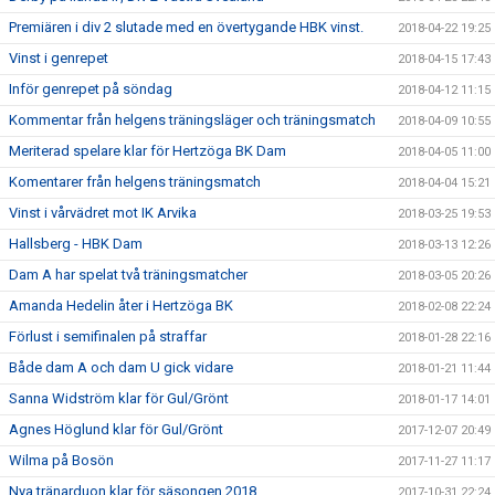
Premiären i div 2 slutade med en övertygande HBK vinst.
2018-04-22 19:25
Vinst i genrepet
2018-04-15 17:43
Inför genrepet på söndag
2018-04-12 11:15
Kommentar från helgens träningsläger och träningsmatch
2018-04-09 10:55
Meriterad spelare klar för Hertzöga BK Dam
2018-04-05 11:00
Komentarer från helgens träningsmatch
2018-04-04 15:21
Vinst i vårvädret mot IK Arvika
2018-03-25 19:53
Hallsberg - HBK Dam
2018-03-13 12:26
Dam A har spelat två träningsmatcher
2018-03-05 20:26
Amanda Hedelin åter i Hertzöga BK
2018-02-08 22:24
Förlust i semifinalen på straffar
2018-01-28 22:16
Både dam A och dam U gick vidare
2018-01-21 11:44
Sanna Widström klar för Gul/Grönt
2018-01-17 14:01
Agnes Höglund klar för Gul/Grönt
2017-12-07 20:49
Wilma på Bosön
2017-11-27 11:17
Nya tränarduon klar för säsongen 2018.
2017-10-31 22:24