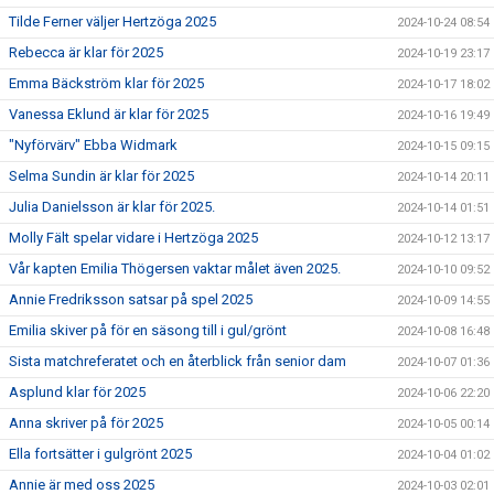
Tilde Ferner väljer Hertzöga 2025
2024-10-24 08:54
Rebecca är klar för 2025
2024-10-19 23:17
Emma Bäckström klar för 2025
2024-10-17 18:02
Vanessa Eklund är klar för 2025
2024-10-16 19:49
"Nyförvärv" Ebba Widmark
2024-10-15 09:15
Selma Sundin är klar för 2025
2024-10-14 20:11
Julia Danielsson är klar för 2025.
2024-10-14 01:51
Molly Fält spelar vidare i Hertzöga 2025
2024-10-12 13:17
Vår kapten Emilia Thögersen vaktar målet även 2025.
2024-10-10 09:52
Annie Fredriksson satsar på spel 2025
2024-10-09 14:55
Emilia skiver på för en säsong till i gul/grönt
2024-10-08 16:48
Sista matchreferatet och en återblick från senior dam
2024-10-07 01:36
Asplund klar för 2025
2024-10-06 22:20
Anna skriver på för 2025
2024-10-05 00:14
Ella fortsätter i gulgrönt 2025
2024-10-04 01:02
Annie är med oss 2025
2024-10-03 02:01