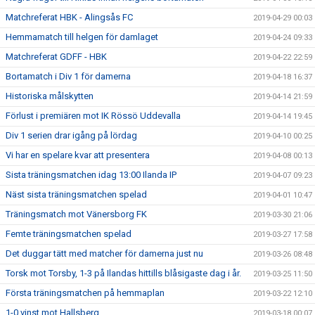
Matchreferat HBK - Alingsås FC
2019-04-29 00:03
Hemmamatch till helgen för damlaget
2019-04-24 09:33
Matchreferat GDFF - HBK
2019-04-22 22:59
Bortamatch i Div 1 för damerna
2019-04-18 16:37
Historiska målskytten
2019-04-14 21:59
Förlust i premiären mot IK Rössö Uddevalla
2019-04-14 19:45
Div 1 serien drar igång på lördag
2019-04-10 00:25
Vi har en spelare kvar att presentera
2019-04-08 00:13
Sista träningsmatchen idag 13:00 Ilanda IP
2019-04-07 09:23
Näst sista träningsmatchen spelad
2019-04-01 10:47
Träningsmatch mot Vänersborg FK
2019-03-30 21:06
Femte träningsmatchen spelad
2019-03-27 17:58
Det duggar tätt med matcher för damerna just nu
2019-03-26 08:48
Torsk mot Torsby, 1-3 på Ilandas hittills blåsigaste dag i år.
2019-03-25 11:50
Första träningsmatchen på hemmaplan
2019-03-22 12:10
1-0 vinst mot Hallsberg
2019-03-18 00:07