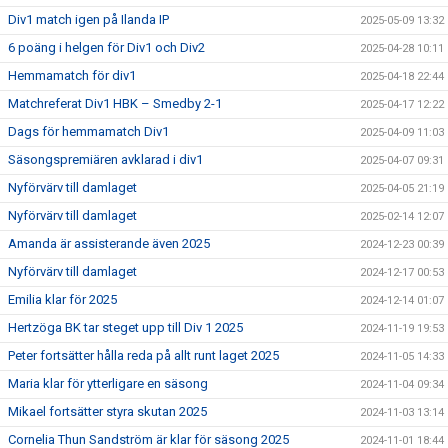
Div1 match igen på Ilanda IP
2025-05-09 13:32
6 poäng i helgen för Div1 och Div2
2025-04-28 10:11
Hemmamatch för div1
2025-04-18 22:44
Matchreferat Div1 HBK – Smedby 2-1
2025-04-17 12:22
Dags för hemmamatch Div1
2025-04-09 11:03
Säsongspremiären avklarad i div1
2025-04-07 09:31
Nyförvärv till damlaget
2025-04-05 21:19
Nyförvärv till damlaget
2025-02-14 12:07
Amanda är assisterande även 2025
2024-12-23 00:39
Nyförvärv till damlaget
2024-12-17 00:53
Emilia klar för 2025
2024-12-14 01:07
Hertzöga BK tar steget upp till Div 1 2025
2024-11-19 19:53
Peter fortsätter hålla reda på allt runt laget 2025
2024-11-05 14:33
Maria klar för ytterligare en säsong
2024-11-04 09:34
Mikael fortsätter styra skutan 2025
2024-11-03 13:14
Cornelia Thun Sandström är klar för säsong 2025
2024-11-01 18:44