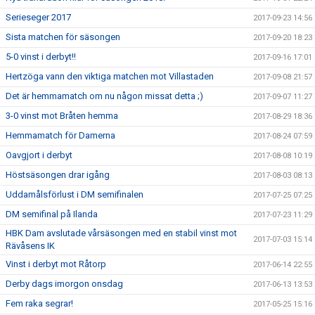
Serieseger 2017
2017-09-23 14:56
Sista matchen för säsongen
2017-09-20 18:23
5-0 vinst i derbyt!!
2017-09-16 17:01
Hertzöga vann den viktiga matchen mot Villastaden
2017-09-08 21:57
Det är hemmamatch om nu någon missat detta ;)
2017-09-07 11:27
3-0 vinst mot Bråten hemma
2017-08-29 18:36
Hemmamatch för Damerna
2017-08-24 07:59
Oavgjort i derbyt
2017-08-08 10:19
Höstsäsongen drar igång
2017-08-03 08:13
Uddamålsförlust i DM semifinalen
2017-07-25 07:25
DM semifinal på Ilanda
2017-07-23 11:29
HBK Dam avslutade vårsäsongen med en stabil vinst mot
2017-07-03 15:14
Rävåsens IK
Vinst i derbyt mot Råtorp
2017-06-14 22:55
Derby dags imorgon onsdag
2017-06-13 13:53
Fem raka segrar!
2017-05-25 15:16