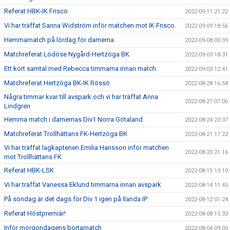
Referat HBK-IK Frisco
2022-09-11 21:22
Vi har träffat Sanna Widström inför matchen mot IK Frisco.
2022-09-09 18:56
Hemmamatch på lördag för damerna
2022-09-08 00:39
Matchreferat Lödöse Nygård-Hertzöga BK
2022-09-03 18:31
Ett kort samtal med Rebecca timmarna innan match.
2022-09-03 12:41
Matchreferat Hertzöga BK-IK Rössö
2022-08-28 16:58
Några timmar kvar till avspark och vi har träffat Anna
2022-08-27 07:06
Lindgren
Hemma match i damernas Div1 Norra Götaland
2022-08-24 23:37
Matchreferat Trollhättans FK-Hertzöga BK
2022-08-21 17:22
Vi har träffat lagkaptenen Emilia Hansson inför matchen
2022-08-20 21:16
mot Trollhättans FK
Referat HBK-LSK
2022-08-15 13:10
Vi har träffat Vanessa Eklund timmarna innan avspark
2022-08-14 11:45
På söndag är det dags för Div 1 igen på Ilanda IP
2022-08-12 01:24
Referat Höstpremiär!
2022-08-08 15:33
Inför morgondagens bortamatch
2022-08-04 09:00