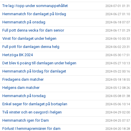
Tre lag i topp under sommaruppehållet
2024-07-01 01:31
Hemmamatch för damlaget på lördag
2024-06-27 01:10
Hemmamatch på onsdag
2024-06-18 07:07
Full pott denna vecka för dam senior
2024-06-17 01:29
Vinst för damlaget under helgen
2024-06-10 00:33
Full pott för damlagen denna helg
2024-06-02 23:31
Hertzöga BK 2024
2024-05-30 17:51
Det blev 6 poäng till damlagen under helgen
2024-05-27 10:13
Hemmamatch på lördag för damlaget
2024-05-22 00:16
Fredagens dam matcher
2024-05-18 18:55
Helgens dam matcher
2024-05-12 08:26
Hemmamatch på torsdag
2024-05-08 01:38
Enkel seger för damlaget på bortaplan
2024-05-06 10:14
Två vinster och en oavgord i helgen
2024-04-29 02:00
Hemmamatch igen för Dam
2024-04-25 07:57
Förlust I hemmapremiären för dam
2024-04-20 18:28