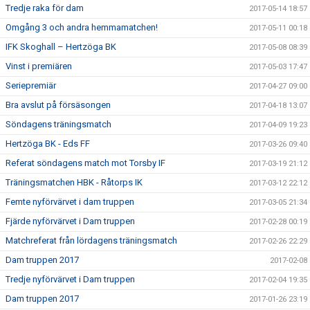
Tredje raka för dam
2017-05-14 18:57
Omgång 3 och andra hemmamatchen!
2017-05-11 00:18
IFK Skoghall – Hertzöga BK
2017-05-08 08:39
Vinst i premiären
2017-05-03 17:47
Seriepremiär
2017-04-27 09:00
Bra avslut på försäsongen
2017-04-18 13:07
Söndagens träningsmatch
2017-04-09 19:23
Hertzöga BK - Eds FF
2017-03-26 09:40
Referat söndagens match mot Torsby IF
2017-03-19 21:12
Träningsmatchen HBK - Råtorps IK
2017-03-12 22:12
Femte nyförvärvet i dam truppen
2017-03-05 21:34
Fjärde nyförvärvet i Dam truppen
2017-02-28 00:19
Matchreferat från lördagens träningsmatch
2017-02-26 22:29
Dam truppen 2017
2017-02-08
Tredje nyförvärvet i Dam truppen
2017-02-04 19:35
Dam truppen 2017
2017-01-26 23:19