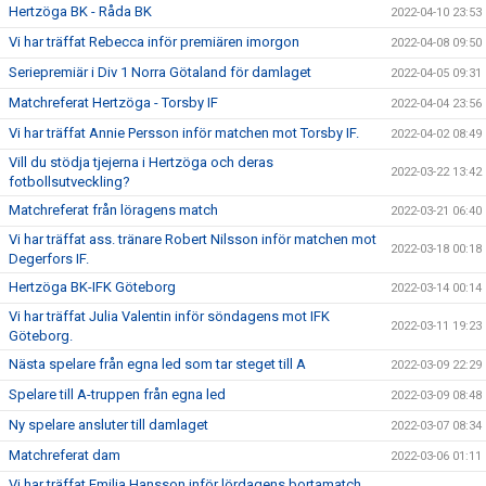
Hertzöga BK - Råda BK
2022-04-10 23:53
Vi har träffat Rebecca inför premiären imorgon
2022-04-08 09:50
Seriepremiär i Div 1 Norra Götaland för damlaget
2022-04-05 09:31
Matchreferat Hertzöga - Torsby IF
2022-04-04 23:56
Vi har träffat Annie Persson inför matchen mot Torsby IF.
2022-04-02 08:49
Vill du stödja tjejerna i Hertzöga och deras
2022-03-22 13:42
fotbollsutveckling?
Matchreferat från löragens match
2022-03-21 06:40
Vi har träffat ass. tränare Robert Nilsson inför matchen mot
2022-03-18 00:18
Degerfors IF.
Hertzöga BK-IFK Göteborg
2022-03-14 00:14
Vi har träffat Julia Valentin inför söndagens mot IFK
2022-03-11 19:23
Göteborg.
Nästa spelare från egna led som tar steget till A
2022-03-09 22:29
Spelare till A-truppen från egna led
2022-03-09 08:48
Ny spelare ansluter till damlaget
2022-03-07 08:34
Matchreferat dam
2022-03-06 01:11
Vi har träffat Emilia Hansson inför lördagens bortamatch