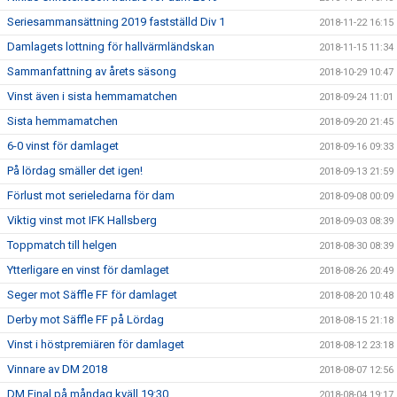
Seriesammansättning 2019 fastställd Div 1
2018-11-22 16:15
Damlagets lottning för hallvärmländskan
2018-11-15 11:34
Sammanfattning av årets säsong
2018-10-29 10:47
Vinst även i sista hemmamatchen
2018-09-24 11:01
Sista hemmamatchen
2018-09-20 21:45
6-0 vinst för damlaget
2018-09-16 09:33
På lördag smäller det igen!
2018-09-13 21:59
Förlust mot serieledarna för dam
2018-09-08 00:09
Viktig vinst mot IFK Hallsberg
2018-09-03 08:39
Toppmatch till helgen
2018-08-30 08:39
Ytterligare en vinst för damlaget
2018-08-26 20:49
Seger mot Säffle FF för damlaget
2018-08-20 10:48
Derby mot Säffle FF på Lördag
2018-08-15 21:18
Vinst i höstpremiären för damlaget
2018-08-12 23:18
Vinnare av DM 2018
2018-08-07 12:56
DM Final på måndag kväll 19:30
2018-08-04 19:17