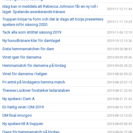
Idag kan vi meddela att Rebecca Johnson får en ny roll i
2019-11-12 11:44
laget. Spelande assisterande tränare
Truppen börjar ta form och det är dags att börja presentera
2019-11-11 14:23
spelare inför säsong 2020.
Tack alla som stöttat säsong 2019
2019-11-06 12:19
Ny huvudtränare klar för damlaget
2019-10-12 10:26
Sista hemmamatchen för dam
2019-09-20 08:47
Vinst igen för damerna
2019-09-09 09:46
Hemmamatch för damerna på lördag
2019-09-05 20:22
Vinst för damerna i helgen
2019-08-26 09:22
Fri entré på lördagens hemma match
2019-08-23 07:13
Therese Lückner förstärker ledarstaben
2019-08-21 22:45
Ny spelare i Dam A
2019-08-21 21:42
En härlig vinst i DM 2019
2019-08-15 10:31
DM final imorgon
2019-08-13 15:55
Ny spelare till A truppen
2019-08-09 00:49
Dags för hemmamatch på lördag
2019-08-06 22:08