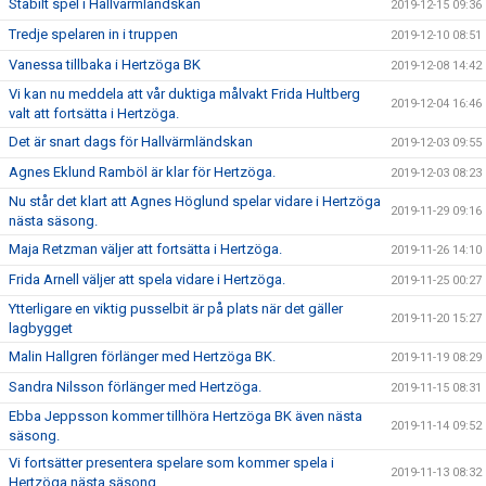
Stabilt spel i Hallvärmländskan
2019-12-15 09:36
Tredje spelaren in i truppen
2019-12-10 08:51
Vanessa tillbaka i Hertzöga BK
2019-12-08 14:42
Vi kan nu meddela att vår duktiga målvakt Frida Hultberg
2019-12-04 16:46
valt att fortsätta i Hertzöga.
Det är snart dags för Hallvärmländskan
2019-12-03 09:55
Agnes Eklund Ramböl är klar för Hertzöga.
2019-12-03 08:23
Nu står det klart att Agnes Höglund spelar vidare i Hertzöga
2019-11-29 09:16
nästa säsong.
Maja Retzman väljer att fortsätta i Hertzöga.
2019-11-26 14:10
Frida Arnell väljer att spela vidare i Hertzöga.
2019-11-25 00:27
Ytterligare en viktig pusselbit är på plats när det gäller
2019-11-20 15:27
lagbygget
Malin Hallgren förlänger med Hertzöga BK.
2019-11-19 08:29
Sandra Nilsson förlänger med Hertzöga.
2019-11-15 08:31
Ebba Jeppsson kommer tillhöra Hertzöga BK även nästa
2019-11-14 09:52
säsong.
Vi fortsätter presentera spelare som kommer spela i
2019-11-13 08:32
Hertzöga nästa säsong.