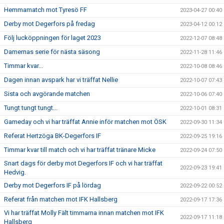
Hemmamatch mot Tyresö FF
2023-04-27 00:40
Derby mot Degerfors på fredag
2023-04-12 00:12
Följ lucköppningen för laget 2023
2022-12-07 08:48
Damernas serie för nästa säsong
2022-11-28 11:46
Timmar kvar...
2022-10-08 08:46
Dagen innan avspark har vi träffat Nellie
2022-10-07 07:43
Sista och avgörande matchen
2022-10-06 07:40
Tungt tungt tungt...
2022-10-01 08:31
Gameday och vi har träffat Annie inför matchen mot ÖSK
2022-09-30 11:34
Referat Hertzöga BK-Degerfors IF
2022-09-25 19:16
Timmar kvar till match och vi har träffat tränare Micke
2022-09-24 07:50
Snart dags för derby mot Degerfors IF och vi har träffat
2022-09-23 19:41
Hedvig.
Derby mot Degerfors IF på lördag
2022-09-22 00:52
Referat från matchen mot IFK Hallsberg
2022-09-17 17:36
Vi har träffat Molly Fält timmarna innan matchen mot IFK
2022-09-17 11:18
Hallsberg