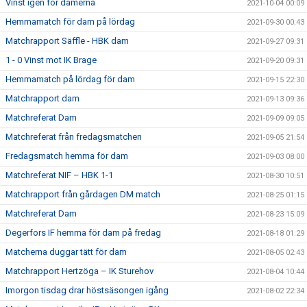
Vinst igen för damerna
2021-10-04 00:09
Hemmamatch för dam på lördag
2021-09-30 00:43
Matchrapport Säffle - HBK dam
2021-09-27 09:31
1 - 0 Vinst mot IK Brage
2021-09-20 09:31
Hemmamatch på lördag för dam
2021-09-15 22:30
Matchrapport dam
2021-09-13 09:36
Matchreferat Dam
2021-09-09 09:05
Matchreferat från fredagsmatchen
2021-09-05 21:54
Fredagsmatch hemma för dam
2021-09-03 08:00
Matchreferat NIF – HBK 1-1
2021-08-30 10:51
Matchrapport från gårdagen DM match
2021-08-25 01:15
Matchreferat Dam
2021-08-23 15:09
Degerfors IF hemma för dam på fredag
2021-08-18 01:29
Matcherna duggar tätt för dam
2021-08-05 02:43
Matchrapport Hertzöga – IK Sturehov
2021-08-04 10:44
Imorgon tisdag drar höstsäsongen igång
2021-08-02 22:34