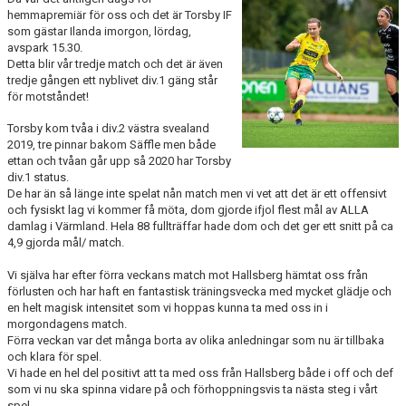
BILDGALLERI
hemmapremiär för oss och det är Torsby IF
som gästar Ilanda imorgon, lördag,
avspark 15.30.
DOKUMENT
Detta blir vår tredje match och det är även
tredje gången ett nyblivet div.1 gäng står
KONTAKT
för motståndet!
Torsby kom tvåa i div.2 västra svealand
HISTORIA
2019, tre pinnar bakom Säffle men både
ettan och tvåan går upp så 2020 har Torsby
div.1 status.
De har än så länge inte spelat nån match men vi vet att det är ett offensivt
och fysiskt lag vi kommer få möta, dom gjorde ifjol flest mål av ALLA
damlag i Värmland. Hela 88 fullträffar hade dom och det ger ett snitt på ca
4,9 gjorda mål/ match.
Vi själva har efter förra veckans match mot Hallsberg hämtat oss från
förlusten och har haft en fantastisk träningsvecka med mycket glädje och
en helt magisk intensitet som vi hoppas kunna ta med oss in i
morgondagens match.
Förra veckan var det många borta av olika anledningar som nu är tillbaka
och klara för spel.
Vi hade en hel del positivt att ta med oss från Hallsberg både i off och def
som vi nu ska spinna vidare på och förhoppningsvis ta nästa steg i vårt
spel.