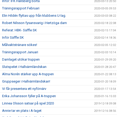
Inför: IFK Hallsberg borta
2020-03-13 20:50
Träningsrapport Februari
2020-03-05 09:53
Elin Hildén flyttas upp från klubbens U-lag.
2020-03-03 08:22
Robert Nilsson fysansvarig i Hertzöga dam
2020-02-18 22:08
Referat: HBK- Säffle SK
2020-02-15 17:04
Inför Säffle SK
2020-02-14 18:36
Målvaktstränare sökes!
2020-02-05 12:02
Träningsrapport Januari
2020-02-03 10:14
Damlaget utökar truppen
2020-01-29 09:20
Slutspelet i Hallvärmländskan
2020-01-28 20:47
Alma Norén stärker upp A-truppen
2020-01-22 08:13
Gruppseger i Hallvärmländskan!
2020-01-20 18:09
Vi får presentera ett nyförvärv
2020-01-17 13:54
Erika Johansson fyller på A-truppen
2020-01-16 15:03
Linnea Olsson satsar på spel 2020
2019-12-18 09:08
Annie tar en plats i A-laget
2019-12-16 08:56