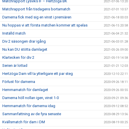
Matchrapport Lysviks IF – Hertzöga BK
2021-07-06 13:20
Matchrapport från tisdagens bortamatch
2021-07-01 10:57
Damerna fick med sig en vinst i premiären
2021-06-18 00:03
Nu hoppas vi att första matchen kommer att spelas
2021-06-15 20:58
Inställd match
2021-06-04 21:32
Div 2 säsongen drar igång
2021-06-03 01:28
Nu kan DU stötta damlaget
2021-05-26 09:00
Klartecken för div 2
2021-05-19 14:58
Serien är lottad
2021-01-21 12:03
Hertzöga Dam vill ta ytterligare ett par steg
2020-12-10 22:11
Förlust för damerna
2020-09-26 18:11
Hemmamatch för damlaget
2020-09-26 00:55
Damerna höll nollan igen, vinst 1-0
2020-09-21 09:36
Hemmamatch för damerna idag
2020-09-12 08:52
Sammanfattning av de fyra senaste
2020-08-29 13:56
Kvällsmatch för dam i DM
2020-08-19 00:25