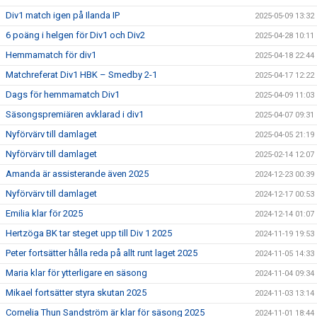
Div1 match igen på Ilanda IP
2025-05-09 13:32
6 poäng i helgen för Div1 och Div2
2025-04-28 10:11
Hemmamatch för div1
2025-04-18 22:44
Matchreferat Div1 HBK – Smedby 2-1
2025-04-17 12:22
Dags för hemmamatch Div1
2025-04-09 11:03
Säsongspremiären avklarad i div1
2025-04-07 09:31
Nyförvärv till damlaget
2025-04-05 21:19
Nyförvärv till damlaget
2025-02-14 12:07
Amanda är assisterande även 2025
2024-12-23 00:39
Nyförvärv till damlaget
2024-12-17 00:53
Emilia klar för 2025
2024-12-14 01:07
Hertzöga BK tar steget upp till Div 1 2025
2024-11-19 19:53
Peter fortsätter hålla reda på allt runt laget 2025
2024-11-05 14:33
Maria klar för ytterligare en säsong
2024-11-04 09:34
Mikael fortsätter styra skutan 2025
2024-11-03 13:14
Cornelia Thun Sandström är klar för säsong 2025
2024-11-01 18:44