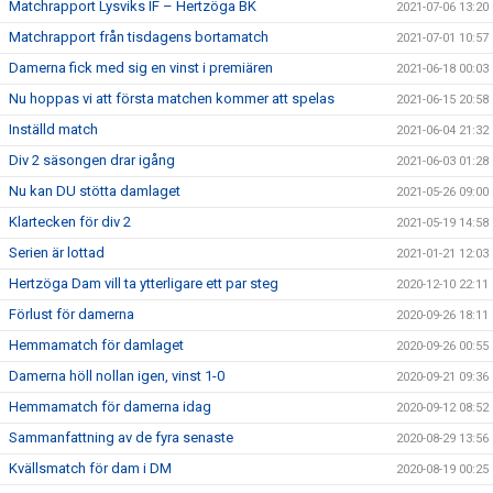
Matchrapport Lysviks IF – Hertzöga BK
2021-07-06 13:20
Matchrapport från tisdagens bortamatch
2021-07-01 10:57
Damerna fick med sig en vinst i premiären
2021-06-18 00:03
Nu hoppas vi att första matchen kommer att spelas
2021-06-15 20:58
Inställd match
2021-06-04 21:32
Div 2 säsongen drar igång
2021-06-03 01:28
Nu kan DU stötta damlaget
2021-05-26 09:00
Klartecken för div 2
2021-05-19 14:58
Serien är lottad
2021-01-21 12:03
Hertzöga Dam vill ta ytterligare ett par steg
2020-12-10 22:11
Förlust för damerna
2020-09-26 18:11
Hemmamatch för damlaget
2020-09-26 00:55
Damerna höll nollan igen, vinst 1-0
2020-09-21 09:36
Hemmamatch för damerna idag
2020-09-12 08:52
Sammanfattning av de fyra senaste
2020-08-29 13:56
Kvällsmatch för dam i DM
2020-08-19 00:25