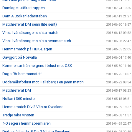
Damlaget utökar truppen
2018-07-24 10:35
Dam A utökar ledarstaben
2018-07-19 21:27
Matchreferat DM semi (lite sent)
2018-06-30 19:57
Vinst i vårsäsongens sista match
2018-06-12 09:52
Vinst i vårsäsongens sista hemmamatch
2018-06-08 22:47
Hemmamatch på HBK-Dagen
2018-06-05 22:05
Oavgjort på Norvalla
2018-06-04 17:40
Kommentar från helgens förlust mot ÖSK
2018-05-30 11:46
Dags för hemmamatch!
2018-05-25 14:07
Uddamålsförlust mot Hallsberg i en jämn match
2018-05-22 08:34
Matchreferat DM
2018-05-17 08:23
Nollan i 360 minuter.
2018-05-15 08:51
Hemmamatch Div 2 Västra Svealand
2018-05-09 18:37
Tredje raka vinsten
2018-05-08 11:37
4-0 seger i hemmapremiären
2018-04-29 22:47
Derby på Ilanda IP, Div 2 Västra Svealand
2018-04-25 22:45