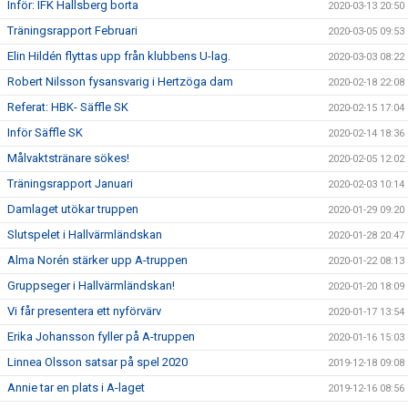
Inför: IFK Hallsberg borta
2020-03-13 20:50
Träningsrapport Februari
2020-03-05 09:53
Elin Hildén flyttas upp från klubbens U-lag.
2020-03-03 08:22
Robert Nilsson fysansvarig i Hertzöga dam
2020-02-18 22:08
Referat: HBK- Säffle SK
2020-02-15 17:04
Inför Säffle SK
2020-02-14 18:36
Målvaktstränare sökes!
2020-02-05 12:02
Träningsrapport Januari
2020-02-03 10:14
Damlaget utökar truppen
2020-01-29 09:20
Slutspelet i Hallvärmländskan
2020-01-28 20:47
Alma Norén stärker upp A-truppen
2020-01-22 08:13
Gruppseger i Hallvärmländskan!
2020-01-20 18:09
Vi får presentera ett nyförvärv
2020-01-17 13:54
Erika Johansson fyller på A-truppen
2020-01-16 15:03
Linnea Olsson satsar på spel 2020
2019-12-18 09:08
Annie tar en plats i A-laget
2019-12-16 08:56