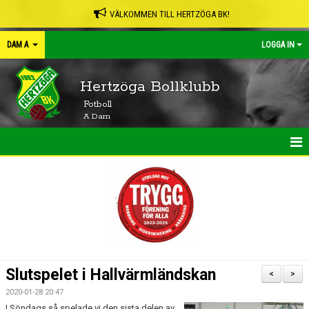
VÄLKOMMEN TILL HERTZÖGA BK!
DAM A
LOGGA IN
Hertzöga Bollklubb
Fotboll
A Dam
HEM
NYHETER
KALENDER
MATCHER
Slutspelet i Hallvärmländskan
<
>
TRUPPEN
2020-01-28 20:47
I Söndags så spelade vi den sista delen av