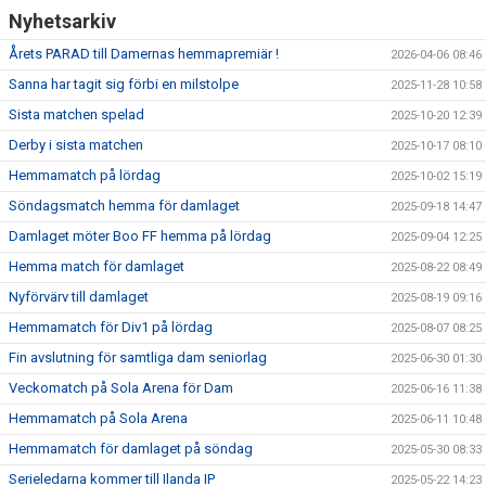
Nyhetsarkiv
Årets PARAD till Damernas hemmapremiär !
2026-04-06 08:46
Sanna har tagit sig förbi en milstolpe
2025-11-28 10:58
Sista matchen spelad
2025-10-20 12:39
Derby i sista matchen
2025-10-17 08:10
Hemmamatch på lördag
2025-10-02 15:19
Söndagsmatch hemma för damlaget
2025-09-18 14:47
Damlaget möter Boo FF hemma på lördag
2025-09-04 12:25
Hemma match för damlaget
2025-08-22 08:49
Nyförvärv till damlaget
2025-08-19 09:16
Hemmamatch för Div1 på lördag
2025-08-07 08:25
Fin avslutning för samtliga dam seniorlag
2025-06-30 01:30
Veckomatch på Sola Arena för Dam
2025-06-16 11:38
Hemmamatch på Sola Arena
2025-06-11 10:48
Hemmamatch för damlaget på söndag
2025-05-30 08:33
Serieledarna kommer till Ilanda IP
2025-05-22 14:23