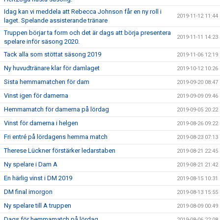
Idag kan vi meddela att Rebecca Johnson får en ny roll i
2019-11-12 11:44
laget. Spelande assisterande tränare
Truppen börjar ta form och det är dags att börja presentera
2019-11-11 14:23
spelare inför säsong 2020.
Tack alla som stöttat säsong 2019
2019-11-06 12:19
Ny huvudtränare klar för damlaget
2019-10-12 10:26
Sista hemmamatchen för dam
2019-09-20 08:47
Vinst igen för damerna
2019-09-09 09:46
Hemmamatch för damerna på lördag
2019-09-05 20:22
Vinst för damerna i helgen
2019-08-26 09:22
Fri entré på lördagens hemma match
2019-08-23 07:13
Therese Lückner förstärker ledarstaben
2019-08-21 22:45
Ny spelare i Dam A
2019-08-21 21:42
En härlig vinst i DM 2019
2019-08-15 10:31
DM final imorgon
2019-08-13 15:55
Ny spelare till A truppen
2019-08-09 00:49
Dags för hemmamatch på lördag
2019-08-06 22:08