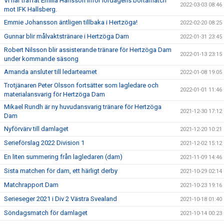
Vi har träffat Emilia Hansson inför lördagens bortamatch
2022-03-03 08:46
mot IFK Hallsberg.
Emmie Johansson äntligen tillbaka i Hertzöga!
2022-02-20 08:25
Gunnar blir målvaktstränare i Hertzöga Dam
2022-01-31 23:45
Robert Nilsson blir assisterande tränare för Hertzöga Dam
2022-01-13 23:15
under kommande säsong
Amanda ansluter till ledarteamet
2022-01-08 19:05
Trotjänaren Peter Olsson fortsätter som lagledare och
2022-01-01 11:46
materialansvarig för Hertzöga Dam
Mikael Rundh är ny huvudansvarig tränare för Hertzöga
2021-12-30 17:12
Dam
Nyförvärv till damlaget
2021-12-20 10:21
Serieförslag 2022 Division 1
2021-12-02 15:12
En liten summering från lagledaren (dam)
2021-11-09 14:46
Sista matchen för dam, ett härligt derby
2021-10-29 02:14
Matchrapport Dam
2021-10-23 19:16
Serieseger 2021 i Div 2 Västra Svealand
2021-10-18 01:40
Söndagsmatch för damlaget
2021-10-14 00:23