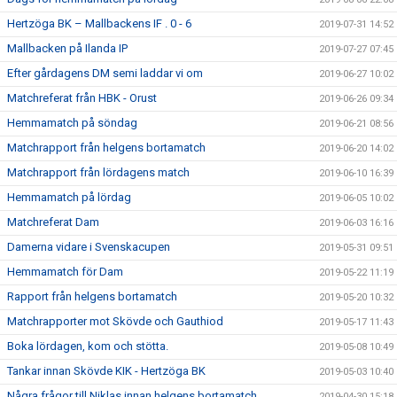
Hertzöga BK – Mallbackens IF . 0 - 6
2019-07-31 14:52
Mallbacken på Ilanda IP
2019-07-27 07:45
Efter gårdagens DM semi laddar vi om
2019-06-27 10:02
Matchreferat från HBK - Orust
2019-06-26 09:34
Hemmamatch på söndag
2019-06-21 08:56
Matchrapport från helgens bortamatch
2019-06-20 14:02
Matchrapport från lördagens match
2019-06-10 16:39
Hemmamatch på lördag
2019-06-05 10:02
Matchreferat Dam
2019-06-03 16:16
Damerna vidare i Svenskacupen
2019-05-31 09:51
Hemmamatch för Dam
2019-05-22 11:19
Rapport från helgens bortamatch
2019-05-20 10:32
Matchrapporter mot Skövde och Gauthiod
2019-05-17 11:43
Boka lördagen, kom och stötta.
2019-05-08 10:49
Tankar innan Skövde KIK - Hertzöga BK
2019-05-03 10:40
Några frågor till Niklas innan helgens bortamatch
2019-04-30 15:18