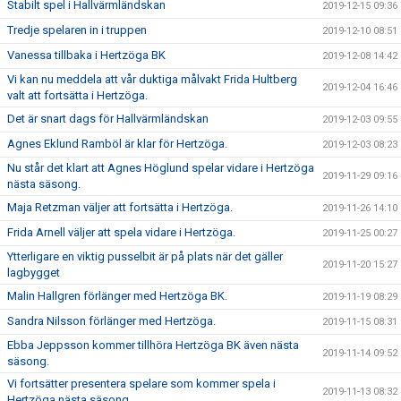
Stabilt spel i Hallvärmländskan
2019-12-15 09:36
Tredje spelaren in i truppen
2019-12-10 08:51
Vanessa tillbaka i Hertzöga BK
2019-12-08 14:42
Vi kan nu meddela att vår duktiga målvakt Frida Hultberg
2019-12-04 16:46
valt att fortsätta i Hertzöga.
Det är snart dags för Hallvärmländskan
2019-12-03 09:55
Agnes Eklund Ramböl är klar för Hertzöga.
2019-12-03 08:23
Nu står det klart att Agnes Höglund spelar vidare i Hertzöga
2019-11-29 09:16
nästa säsong.
Maja Retzman väljer att fortsätta i Hertzöga.
2019-11-26 14:10
Frida Arnell väljer att spela vidare i Hertzöga.
2019-11-25 00:27
Ytterligare en viktig pusselbit är på plats när det gäller
2019-11-20 15:27
lagbygget
Malin Hallgren förlänger med Hertzöga BK.
2019-11-19 08:29
Sandra Nilsson förlänger med Hertzöga.
2019-11-15 08:31
Ebba Jeppsson kommer tillhöra Hertzöga BK även nästa
2019-11-14 09:52
säsong.
Vi fortsätter presentera spelare som kommer spela i
2019-11-13 08:32
Hertzöga nästa säsong.