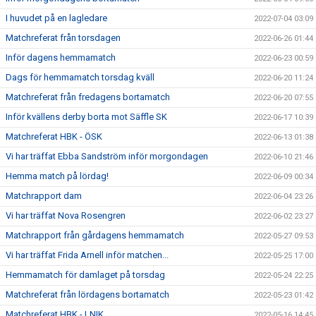
I huvudet på en lagledare
2022-07-04 03:09
Matchreferat från torsdagen
2022-06-26 01:44
Inför dagens hemmamatch
2022-06-23 00:59
Dags för hemmamatch torsdag kväll
2022-06-20 11:24
Matchreferat från fredagens bortamatch
2022-06-20 07:55
Inför kvällens derby borta mot Säffle SK
2022-06-17 10:39
Matchreferat HBK - ÖSK
2022-06-13 01:38
Vi har träffat Ebba Sandström inför morgondagen
2022-06-10 21:46
Hemma match på lördag!
2022-06-09 00:34
Matchrapport dam
2022-06-04 23:26
Vi har träffat Nova Rosengren
2022-06-02 23:27
Matchrapport från gårdagens hemmamatch
2022-05-27 09:53
Vi har träffat Frida Arnell inför matchen...
2022-05-25 17:00
Hemmamatch för damlaget på torsdag
2022-05-24 22:25
Matchreferat från lördagens bortamatch
2022-05-23 01:42
Matchreferat HBK - LNIK
2022-05-16 14:45