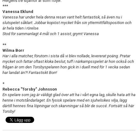
Helgens tre stjärnor är som följer:
***
Vanessa Eklund
Vanessa har under hela denna resan varit helt fantastisk, så även nu i
slutspelet såklart. Jobbar kopiöst mycket från sin yttermittfältsposition och
är hela tiden i rörelse.
Stod för sammanlagt 4 mål och 1 assist, grymt Vanessa
**
Wilma Borr
Har i alla matcher, förutom i sista då vi blev nollade, levererat poäng. Pratar
mycket och fattar oftast kloka beslut, tuff i närkampsspelet är hon också och
frågan är om den Torsbyspelaren hon gick in i duell med för 1 vecka sedan
har landat än?! Fantastiskt Borr!
*
Rebecca "Torsby" Johnsson
En spelare som jag är väldigt glad över att ha i vårt egna lag, skulle hata att ha
henne i motståndarlaget. En fysisk spelare med en sjuhelsikes vilja, lägg
därtill hennes fina löpningar och skarvningar så blir de succé. Fortsätt så här
Torsby!