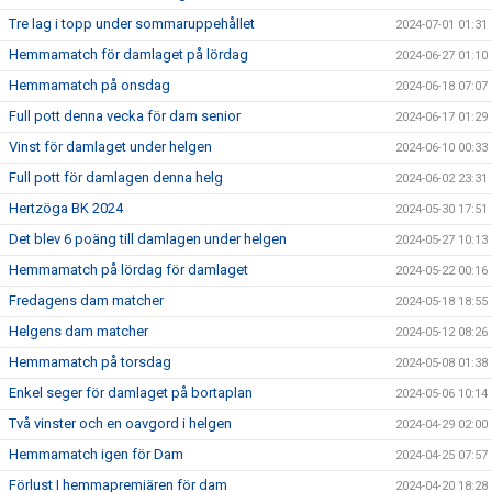
Tre lag i topp under sommaruppehållet
2024-07-01 01:31
Hemmamatch för damlaget på lördag
2024-06-27 01:10
Hemmamatch på onsdag
2024-06-18 07:07
Full pott denna vecka för dam senior
2024-06-17 01:29
Vinst för damlaget under helgen
2024-06-10 00:33
Full pott för damlagen denna helg
2024-06-02 23:31
Hertzöga BK 2024
2024-05-30 17:51
Det blev 6 poäng till damlagen under helgen
2024-05-27 10:13
Hemmamatch på lördag för damlaget
2024-05-22 00:16
Fredagens dam matcher
2024-05-18 18:55
Helgens dam matcher
2024-05-12 08:26
Hemmamatch på torsdag
2024-05-08 01:38
Enkel seger för damlaget på bortaplan
2024-05-06 10:14
Två vinster och en oavgord i helgen
2024-04-29 02:00
Hemmamatch igen för Dam
2024-04-25 07:57
Förlust I hemmapremiären för dam
2024-04-20 18:28