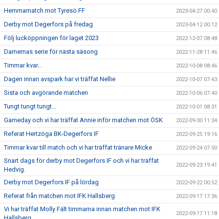
Hemmamatch mot Tyresö FF
2023-04-27 00:40
Derby mot Degerfors på fredag
2023-04-12 00:12
Följ lucköppningen för laget 2023
2022-12-07 08:48
Damernas serie för nästa säsong
2022-11-28 11:46
Timmar kvar...
2022-10-08 08:46
Dagen innan avspark har vi träffat Nellie
2022-10-07 07:43
Sista och avgörande matchen
2022-10-06 07:40
Tungt tungt tungt...
2022-10-01 08:31
Gameday och vi har träffat Annie inför matchen mot ÖSK
2022-09-30 11:34
Referat Hertzöga BK-Degerfors IF
2022-09-25 19:16
Timmar kvar till match och vi har träffat tränare Micke
2022-09-24 07:50
Snart dags för derby mot Degerfors IF och vi har träffat
2022-09-23 19:41
Hedvig.
Derby mot Degerfors IF på lördag
2022-09-22 00:52
Referat från matchen mot IFK Hallsberg
2022-09-17 17:36
Vi har träffat Molly Fält timmarna innan matchen mot IFK
2022-09-17 11:18
Hallsberg