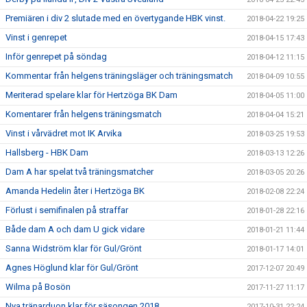
Premiären i div 2 slutade med en övertygande HBK vinst.
2018-04-22 19:25
Vinst i genrepet
2018-04-15 17:43
Inför genrepet på söndag
2018-04-12 11:15
Kommentar från helgens träningsläger och träningsmatch
2018-04-09 10:55
Meriterad spelare klar för Hertzöga BK Dam
2018-04-05 11:00
Komentarer från helgens träningsmatch
2018-04-04 15:21
Vinst i vårvädret mot IK Arvika
2018-03-25 19:53
Hallsberg - HBK Dam
2018-03-13 12:26
Dam A har spelat två träningsmatcher
2018-03-05 20:26
Amanda Hedelin åter i Hertzöga BK
2018-02-08 22:24
Förlust i semifinalen på straffar
2018-01-28 22:16
Både dam A och dam U gick vidare
2018-01-21 11:44
Sanna Widström klar för Gul/Grönt
2018-01-17 14:01
Agnes Höglund klar för Gul/Grönt
2017-12-07 20:49
Wilma på Bosön
2017-11-27 11:17
Nya tränarduon klar för säsongen 2018.
2017-10-31 22:24