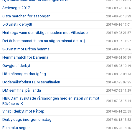
Serieseger 2017
2017-09-23 14:56
Sista matchen för säsongen
2017-09-20 18:23
5-0 vinst i derbyt!!
2017-09-16 17:01
Hertzöga vann den viktiga matchen mot Villastaden
2017-09-08 21:57
Det är hemmamatch om nu någon missat detta ;)
2017-09-07 11:27
3-0 vinst mot Bråten hemma
2017-08-29 18:36
Hemmamatch för Damerna
2017-08-24 07:59
Oavgjort i derbyt
2017-08-08 10:19
Höstsäsongen drar igång
2017-08-03 08:13
Uddamålsförlust i DM semifinalen
2017-07-25 07:25
DM semifinal på Ilanda
2017-07-23 11:29
HBK Dam avslutade vårsäsongen med en stabil vinst mot
2017-07-03 15:14
Rävåsens IK
Vinst i derbyt mot Råtorp
2017-06-14 22:55
Derby dags imorgon onsdag
2017-06-13 13:53
Fem raka segrar!
2017-05-25 15:16