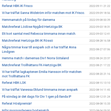
Referat HBK-IK Frisco
2022-09-11 21:22
Vi har träffat Sanna Widström inför matchen mot IK Frisco.
2022-09-09 18:56
Hemmamatch på lördag för damerna
2022-09-08 00:39
Matchreferat Lödöse Nygård-Hertzöga BK
2022-09-03 18:31
Ett kort samtal med Rebecca timmarna innan match.
2022-09-03 12:41
Matchreferat Hertzöga BK-IK Rössö
2022-08-28 16:58
Några timmar kvar till avspark och vi har träffat Anna
2022-08-27 07:06
Lindgren
Hemma match i damernas Div1 Norra Götaland
2022-08-24 23:37
Matchreferat Trollhättans FK-Hertzöga BK
2022-08-21 17:22
Vi har träffat lagkaptenen Emilia Hansson inför matchen
2022-08-20 21:16
mot Trollhättans FK
Referat HBK-LSK
2022-08-15 13:10
Vi har träffat Vanessa Eklund timmarna innan avspark
2022-08-14 11:45
På söndag är det dags för Div 1 igen på Ilanda IP
2022-08-12 01:24
Referat Höstpremiär!
2022-08-08 15:33
Inför morgondagens bortamatch
2022-08-04 09:00