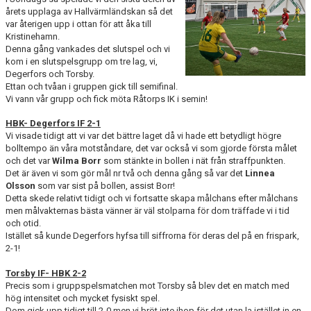
BILDGALLERI
årets upplaga av Hallvärmländskan så det
var återigen upp i ottan för att åka till
Kristinehamn.
DOKUMENT
Denna gång vankades det slutspel och vi
kom i en slutspelsgrupp om tre lag, vi,
KONTAKT
Degerfors och Torsby.
Ettan och tvåan i gruppen gick till semifinal.
HISTORIA
Vi vann vår grupp och fick möta Råtorps IK i semin!
HBK- Degerfors IF 2-1
Vi visade tidigt att vi var det bättre laget då vi hade ett betydligt högre
bolltempo än våra motståndare, det var också vi som gjorde första målet
och det var
Wilma Borr
som stänkte in bollen i nät från straffpunkten.
Det är även vi som gör mål nr två och denna gång så var det
Linnea
Olsson
som var sist på bollen, assist Borr!
Detta skede relativt tidigt och vi fortsatte skapa målchans efter målchans
men målvakternas bästa vänner är väl stolparna för dom träffade vi i tid
och otid.
Istället så kunde Degerfors hyfsa till siffrorna för deras del på en frispark,
2-1!
Torsby IF- HBK 2-2
Precis som i gruppspelsmatchen mot Torsby så blev det en match med
hög intensitet och mycket fysiskt spel.
Dom gick upp tidigt till 2-0 men vi bröt inte ihop för det utan la istället in en