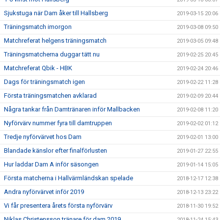
Sjukstuga när Dam åker till Hallsberg
2019-03-15 20:06
Träningsmatch imorgon
2019-03-08 09:50
Matchreferat helgens träningsmatch
2019-03-05 09:48
Träningsmatcherna duggar tätt nu
2019-02-25 20:45
Matchreferat Qbik - HBK
2019-02-24 20:46
Dags för träningsmatch igen
2019-02-22 11:28
Första träningsmatchen avklarad
2019-02-09 20:44
Några tankar från Damtränaren inför Mallbacken
2019-02-08 11:20
Nyförvärv nummer fyra till damtruppen
2019-02-02 01:12
Tredje nyförvärvet hos Dam
2019-02-01 13:00
Blandade känslor efter finalförlusten
2019-01-27 22:55
Hur laddar Dam A inför säsongen
2019-01-14 15:05
Första matcherna i Hallvärmländskan spelade
2018-12-17 12:38
Andra nyförvärvet inför 2019
2018-12-13 23:22
Vi får presentera årets första nyförvärv
2018-11-30 19:52
Niklas Christensson tränare för dam 2019
2018-11-24 15:43