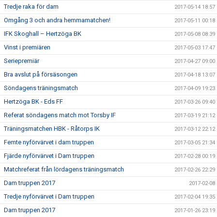
Tredje raka för dam
2017-05-14 18:57
Omgång 3 och andra hemmamatchen!
2017-05-11 00:18
IFK Skoghall – Hertzöga BK
2017-05-08 08:39
Vinst i premiären
2017-05-03 17:47
Seriepremiär
2017-04-27 09:00
Bra avslut på försäsongen
2017-04-18 13:07
Söndagens träningsmatch
2017-04-09 19:23
Hertzöga BK - Eds FF
2017-03-26 09:40
Referat söndagens match mot Torsby IF
2017-03-19 21:12
Träningsmatchen HBK - Råtorps IK
2017-03-12 22:12
Femte nyförvärvet i dam truppen
2017-03-05 21:34
Fjärde nyförvärvet i Dam truppen
2017-02-28 00:19
Matchreferat från lördagens träningsmatch
2017-02-26 22:29
Dam truppen 2017
2017-02-08
Tredje nyförvärvet i Dam truppen
2017-02-04 19:35
Dam truppen 2017
2017-01-26 23:19