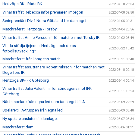
Hertzöga BK - Råda BK
2022-04-10 23:53
Vi har träffat Rebecca inför premiären imorgon
2022-04-08 09:50
Seriepremiär i Div 1 Norra Götaland för damlaget
2022-04-05 09:31
Matchreferat Hertzöga - Torsby IF
2022-04-04 23:56
Vi har träffat Annie Persson inför matchen mot Torsby IF.
2022-04-02 08:49
Vill du stödja tjejerna i Hertzöga och deras
2022-03-22 13:42
fotbollsutveckling?
Matchreferat från löragens match
2022-03-21 06:40
Vi har träffat ass. tränare Robert Nilsson inför matchen mot
2022-03-18 00:18
Degerfors IF.
Hertzöga BK-IFK Göteborg
2022-03-14 00:14
Vi har träffat Julia Valentin inför söndagens mot IFK
2022-03-11 19:23
Göteborg.
Nästa spelare från egna led som tar steget till A
2022-03-09 22:29
Spelare till A-truppen från egna led
2022-03-09 08:48
Ny spelare ansluter till damlaget
2022-03-07 08:34
Matchreferat dam
2022-03-06 01:11