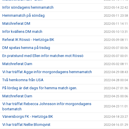
Inför söndagens hemmamatch
2022-05-14 22:42
Hemmamatch på söndag
2022-05-11 23:58
Matchreferat DM
2022-05-11 14:11
Inför kvällens DM match
2022-05-10 13:31
Referat IK Rössö - Hertzöga BK
2022-05-09 08:11
DM spelas hemma på tisdag
2022-05-07 00:06
En pratstund med Ellen inför matchen mot Rössö
2022-05-07 00:01
Matchreferat Dam
2022-05-02 08:11
Vi har träffat Agge inför morgondagens hemmamatch
2022-04-29 08:43
Två hemkomna från USA
2022-04-28 00:04
På lördag är det dags för hemma match igen.
2022-04-27 01:36
Matchreferat Dam
2022-04-25 00:06
Vi har träffat Rebecca Johnsson inför morgondagens
2022-04-23 11:01
bortamatch
Vänersborgs FK - Hertzöga BK
2022-04-18 23:27
Vi har träffat Nellie Blomqvist
2022-04-16 01:29