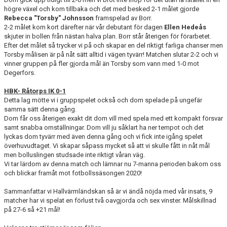
högre växel och kom tillbaka och det med besked 2-1 målet gjorde
Rebecca "Torsby" Johnsson
framspelad av Borr.
2-2 målet kom kort därefter när vår debutant för dagen
Ellen Hedeås
skjuter in bollen från nästan halva plan. Borr står återigen för förarbetet.
Efter det målet så trycker vi på och skapar en del riktigt farliga chanser men
Torsby målisen är på nåt sätt alltid i vägen tyvärr! Matchen slutar 2-2 och vi
vinner gruppen på fler gjorda mål än Torsby som vann med 1-0 mot
Degerfors.
HBK- Råtorps IK 0-1
Detta lag mötte vi i gruppspelet också och dom spelade på ungefär
samma sätt denna gång.
Dom får oss återigen exakt dit dom vill med spela med ett kompakt försvar
samt snabba omställningar. Dom vill ju såklart ha ner tempot och det
lyckas dom tyvärr med även denna gång och vi fick inte igång spelet
överhuvudtaget. Vi skapar såpass mycket så att vi skulle fått in nåt mål
men bolluslingen studsade inte riktigt våran väg.
Vi tar lärdom av denna match och lämnar nu 7-manna perioden bakom oss
och blickar framåt mot fotbollssäsongen 2020!
Sammanfattar vi Hallvärmländskan så är vi ändå nöjda med vår insats, 9
matcher har vi spelat en förlust två oavgjorda och sex vinster. Målskillnad
på 27-6 så +21 mål!