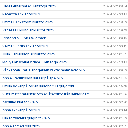
Tilde Ferner väljer Hertzöga 2025
2024-10-24 08:54
Rebecca är klar för 2025
2024-10-19 23:17
Emma Bäckström klar för 2025
2024-10-17 18:02
Vanessa Eklund är klar för 2025
2024-10-16 19:49
"Nyförvärv" Ebba Widmark
2024-10-15 09:15
Selma Sundin är klar för 2025
2024-10-14 20:11
Julia Danielsson är klar för 2025.
2024-10-14 01:51
Molly Fält spelar vidare i Hertzöga 2025
2024-10-12 13:17
Vår kapten Emilia Thögersen vaktar målet även 2025.
2024-10-10 09:52
Annie Fredriksson satsar på spel 2025
2024-10-09 14:55
Emilia skiver på för en säsong till i gul/grönt
2024-10-08 16:48
Sista matchreferatet och en återblick från senior dam
2024-10-07 01:36
Asplund klar för 2025
2024-10-06 22:20
Anna skriver på för 2025
2024-10-05 00:14
Ella fortsätter i gulgrönt 2025
2024-10-04 01:02
Annie är med oss 2025
2024-10-03 02:01