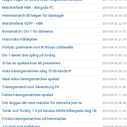
Matchreferat HBK - Alingsås FC
2019-04-29 00:03
Hemmamatch till helgen för damlaget
2019-04-24 09:33
Matchreferat GDFF - HBK
2019-04-22 22:59
Bortamatch i Div 1 för damerna
2019-04-18 16:37
Historiska målskytten
2019-04-14 21:59
Förlust i premiären mot IK Rössö Uddevalla
2019-04-14 19:45
Div 1 serien drar igång på lördag
2019-04-10 00:25
Vi har en spelare kvar att presentera
2019-04-08 00:13
Sista träningsmatchen idag 13:00 Ilanda IP
2019-04-07 09:23
Näst sista träningsmatchen spelad
2019-04-01 10:47
Träningsmatch mot Vänersborg FK
2019-03-30 21:06
Femte träningsmatchen spelad
2019-03-27 17:58
Det duggar tätt med matcher för damerna just nu
2019-03-26 08:48
Torsk mot Torsby, 1-3 på Ilandas hittills blåsigaste dag i år.
2019-03-25 11:50
Första träningsmatchen på hemmaplan
2019-03-22 12:10
1-0 vinst mot Hallsberg
2019-03-18 00:07