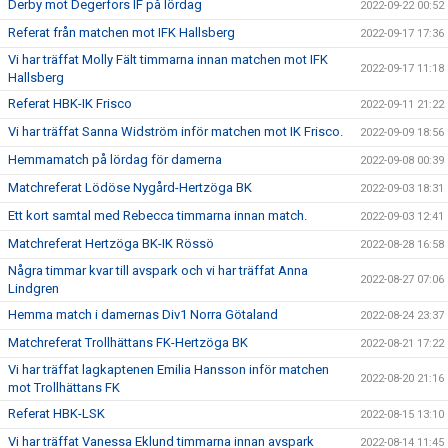
Derby mot Degerfors IF på lördag
2022-09-22 00:52
Referat från matchen mot IFK Hallsberg
2022-09-17 17:36
Vi har träffat Molly Fält timmarna innan matchen mot IFK
2022-09-17 11:18
Hallsberg
Referat HBK-IK Frisco
2022-09-11 21:22
Vi har träffat Sanna Widström inför matchen mot IK Frisco.
2022-09-09 18:56
Hemmamatch på lördag för damerna
2022-09-08 00:39
Matchreferat Lödöse Nygård-Hertzöga BK
2022-09-03 18:31
Ett kort samtal med Rebecca timmarna innan match.
2022-09-03 12:41
Matchreferat Hertzöga BK-IK Rössö
2022-08-28 16:58
Några timmar kvar till avspark och vi har träffat Anna
2022-08-27 07:06
Lindgren
Hemma match i damernas Div1 Norra Götaland
2022-08-24 23:37
Matchreferat Trollhättans FK-Hertzöga BK
2022-08-21 17:22
Vi har träffat lagkaptenen Emilia Hansson inför matchen
2022-08-20 21:16
mot Trollhättans FK
Referat HBK-LSK
2022-08-15 13:10
Vi har träffat Vanessa Eklund timmarna innan avspark
2022-08-14 11:45