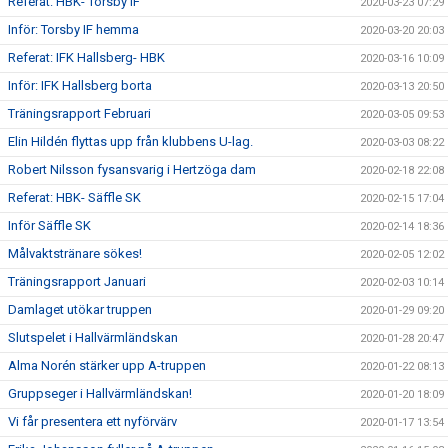
Referat: HBK- Torsby IF
2020-03-23 07:29
Inför: Torsby IF hemma
2020-03-20 20:03
Referat: IFK Hallsberg- HBK
2020-03-16 10:09
Inför: IFK Hallsberg borta
2020-03-13 20:50
Träningsrapport Februari
2020-03-05 09:53
Elin Hildén flyttas upp från klubbens U-lag.
2020-03-03 08:22
Robert Nilsson fysansvarig i Hertzöga dam
2020-02-18 22:08
Referat: HBK- Säffle SK
2020-02-15 17:04
Inför Säffle SK
2020-02-14 18:36
Målvaktstränare sökes!
2020-02-05 12:02
Träningsrapport Januari
2020-02-03 10:14
Damlaget utökar truppen
2020-01-29 09:20
Slutspelet i Hallvärmländskan
2020-01-28 20:47
Alma Norén stärker upp A-truppen
2020-01-22 08:13
Gruppseger i Hallvärmländskan!
2020-01-20 18:09
Vi får presentera ett nyförvärv
2020-01-17 13:54