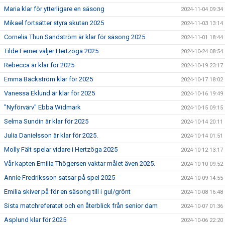
Maria klar för ytterligare en säsong
2024-11-04 09:34
Mikael fortsätter styra skutan 2025
2024-11-03 13:14
Cornelia Thun Sandström är klar för säsong 2025
2024-11-01 18:44
Tilde Ferner väljer Hertzöga 2025
2024-10-24 08:54
Rebecca är klar för 2025
2024-10-19 23:17
Emma Bäckström klar för 2025
2024-10-17 18:02
Vanessa Eklund är klar för 2025
2024-10-16 19:49
"Nyförvärv" Ebba Widmark
2024-10-15 09:15
Selma Sundin är klar för 2025
2024-10-14 20:11
Julia Danielsson är klar för 2025.
2024-10-14 01:51
Molly Fält spelar vidare i Hertzöga 2025
2024-10-12 13:17
Vår kapten Emilia Thögersen vaktar målet även 2025.
2024-10-10 09:52
Annie Fredriksson satsar på spel 2025
2024-10-09 14:55
Emilia skiver på för en säsong till i gul/grönt
2024-10-08 16:48
Sista matchreferatet och en återblick från senior dam
2024-10-07 01:36
Asplund klar för 2025
2024-10-06 22:20