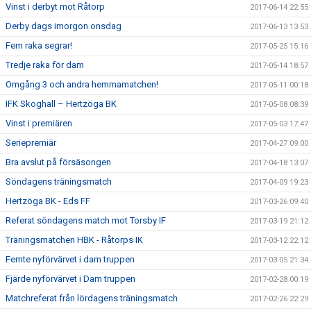
Vinst i derbyt mot Råtorp
2017-06-14 22:55
Derby dags imorgon onsdag
2017-06-13 13:53
Fem raka segrar!
2017-05-25 15:16
Tredje raka för dam
2017-05-14 18:57
Omgång 3 och andra hemmamatchen!
2017-05-11 00:18
IFK Skoghall – Hertzöga BK
2017-05-08 08:39
Vinst i premiären
2017-05-03 17:47
Seriepremiär
2017-04-27 09:00
Bra avslut på försäsongen
2017-04-18 13:07
Söndagens träningsmatch
2017-04-09 19:23
Hertzöga BK - Eds FF
2017-03-26 09:40
Referat söndagens match mot Torsby IF
2017-03-19 21:12
Träningsmatchen HBK - Råtorps IK
2017-03-12 22:12
Femte nyförvärvet i dam truppen
2017-03-05 21:34
Fjärde nyförvärvet i Dam truppen
2017-02-28 00:19
Matchreferat från lördagens träningsmatch
2017-02-26 22:29