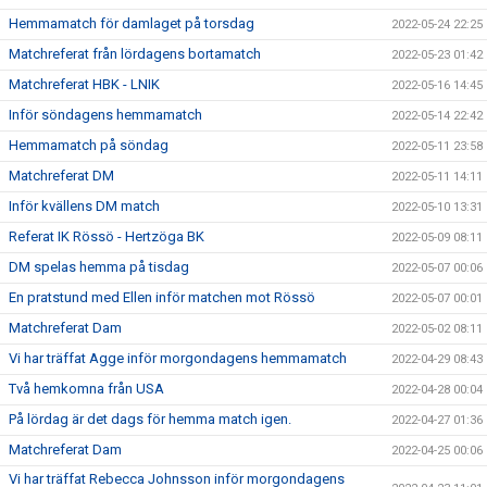
Hemmamatch för damlaget på torsdag
2022-05-24 22:25
Matchreferat från lördagens bortamatch
2022-05-23 01:42
Matchreferat HBK - LNIK
2022-05-16 14:45
Inför söndagens hemmamatch
2022-05-14 22:42
Hemmamatch på söndag
2022-05-11 23:58
Matchreferat DM
2022-05-11 14:11
Inför kvällens DM match
2022-05-10 13:31
Referat IK Rössö - Hertzöga BK
2022-05-09 08:11
DM spelas hemma på tisdag
2022-05-07 00:06
En pratstund med Ellen inför matchen mot Rössö
2022-05-07 00:01
Matchreferat Dam
2022-05-02 08:11
Vi har träffat Agge inför morgondagens hemmamatch
2022-04-29 08:43
Två hemkomna från USA
2022-04-28 00:04
På lördag är det dags för hemma match igen.
2022-04-27 01:36
Matchreferat Dam
2022-04-25 00:06
Vi har träffat Rebecca Johnsson inför morgondagens