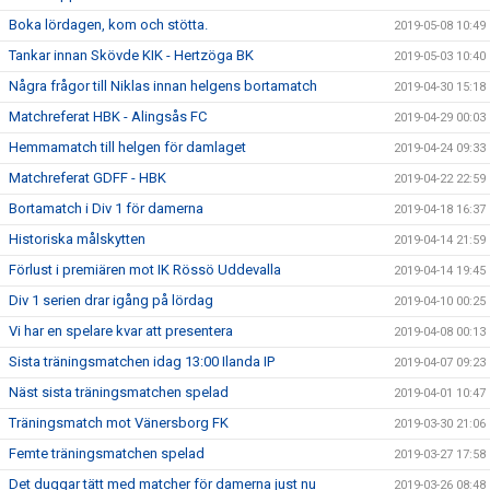
Boka lördagen, kom och stötta.
2019-05-08 10:49
Tankar innan Skövde KIK - Hertzöga BK
2019-05-03 10:40
Några frågor till Niklas innan helgens bortamatch
2019-04-30 15:18
Matchreferat HBK - Alingsås FC
2019-04-29 00:03
Hemmamatch till helgen för damlaget
2019-04-24 09:33
Matchreferat GDFF - HBK
2019-04-22 22:59
Bortamatch i Div 1 för damerna
2019-04-18 16:37
Historiska målskytten
2019-04-14 21:59
Förlust i premiären mot IK Rössö Uddevalla
2019-04-14 19:45
Div 1 serien drar igång på lördag
2019-04-10 00:25
Vi har en spelare kvar att presentera
2019-04-08 00:13
Sista träningsmatchen idag 13:00 Ilanda IP
2019-04-07 09:23
Näst sista träningsmatchen spelad
2019-04-01 10:47
Träningsmatch mot Vänersborg FK
2019-03-30 21:06
Femte träningsmatchen spelad
2019-03-27 17:58
Det duggar tätt med matcher för damerna just nu
2019-03-26 08:48