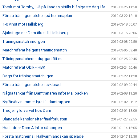
Torsk mot Torsby, 1-3 på Ilandas hittills blåsigaste dag i år.
2019-03-25 11:50
Första träningsmatchen på hemmaplan
2019-03-22 12:10
1-0 vinst mot Hallsberg
2019-03-18 00:07
Sjukstuga när Dam åker till Hallsberg
2019-03-15 20:06
Träningsmatch imorgon
2019-03-08 09:50
Matchreferat helgens träningsmatch
2019-03-05 09:48
Träningsmatcherna duggar tätt nu
2019-02-25 20:45
Matchreferat Qbik - HBK
2019-02-24 20:46
Dags för träningsmatch igen
2019-02-22 11:28
Första träningsmatchen avklarad
2019-02-09 20:44
Några tankar från Damtränaren inför Mallbacken
2019-02-08 11:20
Nyförvärv nummer fyra till damtruppen
2019-02-02 01:12
Tredje nyförvärvet hos Dam
2019-02-01 13:00
Blandade känslor efter finalförlusten
2019-01-27 22:55
Hur laddar Dam A inför säsongen
2019-01-14 15:05
Första matcherna i Hallvärmländskan spelade
2018-12-17 12:38