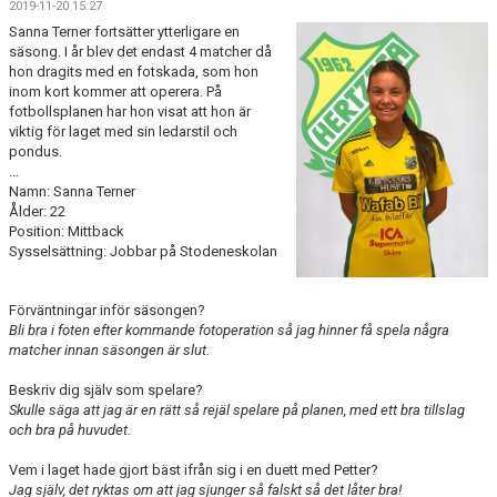
2019-11-20 15:27
BILDGALLERI
Sanna Terner fortsätter ytterligare en
säsong. I år blev det endast 4 matcher då
DOKUMENT
hon dragits med en fotskada, som hon
inom kort kommer att operera. På
KONTAKT
fotbollsplanen har hon visat att hon är
viktig för laget med sin ledarstil och
pondus.
HISTORIA
...
Namn: Sanna Terner
Ålder: 22
Position: Mittback
Sysselsättning: Jobbar på Stodeneskolan
Förväntningar inför säsongen?
Bli bra i foten efter kommande fotoperation så jag hinner få spela några
matcher innan säsongen är slut.
Beskriv dig själv som spelare?
Skulle säga att jag är en rätt så rejäl spelare på planen, med ett bra tillslag
och bra på huvudet.
Vem i laget hade gjort bäst ifrån sig i en duett med Petter?
Jag själv, det ryktas om att jag sjunger så falskt så det låter bra!