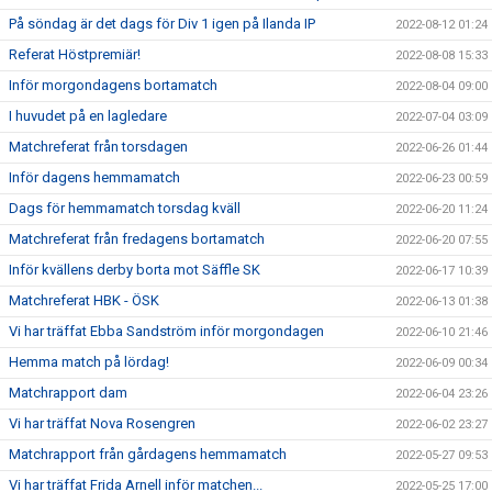
På söndag är det dags för Div 1 igen på Ilanda IP
2022-08-12 01:24
Referat Höstpremiär!
2022-08-08 15:33
Inför morgondagens bortamatch
2022-08-04 09:00
I huvudet på en lagledare
2022-07-04 03:09
Matchreferat från torsdagen
2022-06-26 01:44
Inför dagens hemmamatch
2022-06-23 00:59
Dags för hemmamatch torsdag kväll
2022-06-20 11:24
Matchreferat från fredagens bortamatch
2022-06-20 07:55
Inför kvällens derby borta mot Säffle SK
2022-06-17 10:39
Matchreferat HBK - ÖSK
2022-06-13 01:38
Vi har träffat Ebba Sandström inför morgondagen
2022-06-10 21:46
Hemma match på lördag!
2022-06-09 00:34
Matchrapport dam
2022-06-04 23:26
Vi har träffat Nova Rosengren
2022-06-02 23:27
Matchrapport från gårdagens hemmamatch
2022-05-27 09:53
Vi har träffat Frida Arnell inför matchen...
2022-05-25 17:00