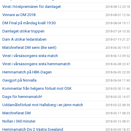
Vinst i höstpremiären för damlaget
2018-08-12 23:18
Vinnare av DM 2018
2018-08-07 12:56
DM Final på måndag kväll 19:30
2018-08-04 19:17
Damlaget utökar truppen
2018-07-24 10:35
Dam A utökar ledarstaben
2018-07-19 21:27
Matchreferat DM semi (lite sent)
2018-06-30 19:57
Vinst i vårsäsongens sista match
2018-06-12 09:52
Vinst i vårsäsongens sista hemmamatch
2018-06-08 22:47
Hemmamatch på HBK-Dagen
2018-06-05 22:05
Oavgjort på Norvalla
2018-06-04 17:40
Kommentar från helgens förlust mot ÖSK
2018-05-30 11:46
Dags för hemmamatch!
2018-05-25 14:07
Uddamålsförlust mot Hallsberg i en jämn match
2018-05-22 08:34
Matchreferat DM
2018-05-17 08:23
Nollan i 360 minuter.
2018-05-15 08:51
Hemmamatch Div 2 Västra Svealand
2018-05-09 18:37