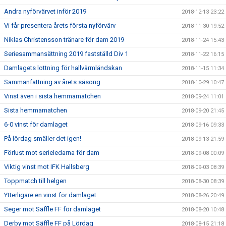
Andra nyförvärvet inför 2019
2018-12-13 23:22
Vi får presentera årets första nyförvärv
2018-11-30 19:52
Niklas Christensson tränare för dam 2019
2018-11-24 15:43
Seriesammansättning 2019 fastställd Div 1
2018-11-22 16:15
Damlagets lottning för hallvärmländskan
2018-11-15 11:34
Sammanfattning av årets säsong
2018-10-29 10:47
Vinst även i sista hemmamatchen
2018-09-24 11:01
Sista hemmamatchen
2018-09-20 21:45
6-0 vinst för damlaget
2018-09-16 09:33
På lördag smäller det igen!
2018-09-13 21:59
Förlust mot serieledarna för dam
2018-09-08 00:09
Viktig vinst mot IFK Hallsberg
2018-09-03 08:39
Toppmatch till helgen
2018-08-30 08:39
Ytterligare en vinst för damlaget
2018-08-26 20:49
Seger mot Säffle FF för damlaget
2018-08-20 10:48
Derby mot Säffle FF på Lördag
2018-08-15 21:18