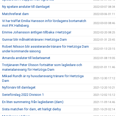
Ny spelare ansluter till damlaget
2022-03-07 08:34
Matchreferat dam
2022-03-06 01:11
Vi har träffat Emilia Hansson inför lördagens bortamatch
2022-03-03 08:46
mot IFK Hallsberg.
Emmie Johansson äntligen tillbaka i Hertzöga!
2022-02-20 08:25
Gunnar blir målvaktstränare i Hertzöga Dam
2022-01-31 23:45
Robert Nilsson blir assisterande tränare för Hertzöga Dam
2022-01-13 23:15
under kommande säsong
Amanda ansluter till ledarteamet
2022-01-08 19:05
Trotjänaren Peter Olsson fortsätter som lagledare och
2022-01-01 11:46
materialansvarig för Hertzöga Dam
Mikael Rundh är ny huvudansvarig tränare för Hertzöga
2021-12-30 17:12
Dam
Nyförvärv till damlaget
2021-12-20 10:21
Serieförslag 2022 Division 1
2021-12-02 15:12
En liten summering från lagledaren (dam)
2021-11-09 14:46
Sista matchen för dam, ett härligt derby
2021-10-29 02:14