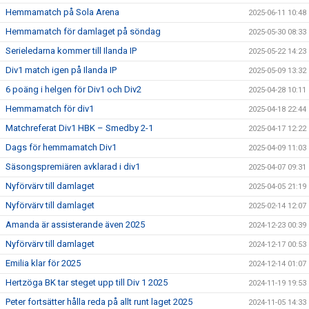
Hemmamatch på Sola Arena
2025-06-11 10:48
Hemmamatch för damlaget på söndag
2025-05-30 08:33
Serieledarna kommer till Ilanda IP
2025-05-22 14:23
Div1 match igen på Ilanda IP
2025-05-09 13:32
6 poäng i helgen för Div1 och Div2
2025-04-28 10:11
Hemmamatch för div1
2025-04-18 22:44
Matchreferat Div1 HBK – Smedby 2-1
2025-04-17 12:22
Dags för hemmamatch Div1
2025-04-09 11:03
Säsongspremiären avklarad i div1
2025-04-07 09:31
Nyförvärv till damlaget
2025-04-05 21:19
Nyförvärv till damlaget
2025-02-14 12:07
Amanda är assisterande även 2025
2024-12-23 00:39
Nyförvärv till damlaget
2024-12-17 00:53
Emilia klar för 2025
2024-12-14 01:07
Hertzöga BK tar steget upp till Div 1 2025
2024-11-19 19:53
Peter fortsätter hålla reda på allt runt laget 2025
2024-11-05 14:33