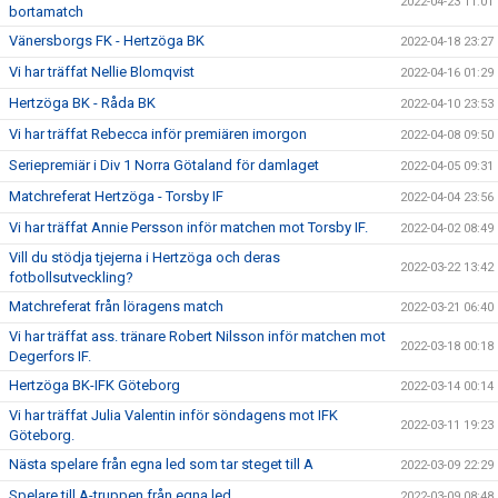
2022-04-23 11:01
bortamatch
Vänersborgs FK - Hertzöga BK
2022-04-18 23:27
Vi har träffat Nellie Blomqvist
2022-04-16 01:29
Hertzöga BK - Råda BK
2022-04-10 23:53
Vi har träffat Rebecca inför premiären imorgon
2022-04-08 09:50
Seriepremiär i Div 1 Norra Götaland för damlaget
2022-04-05 09:31
Matchreferat Hertzöga - Torsby IF
2022-04-04 23:56
Vi har träffat Annie Persson inför matchen mot Torsby IF.
2022-04-02 08:49
Vill du stödja tjejerna i Hertzöga och deras
2022-03-22 13:42
fotbollsutveckling?
Matchreferat från löragens match
2022-03-21 06:40
Vi har träffat ass. tränare Robert Nilsson inför matchen mot
2022-03-18 00:18
Degerfors IF.
Hertzöga BK-IFK Göteborg
2022-03-14 00:14
Vi har träffat Julia Valentin inför söndagens mot IFK
2022-03-11 19:23
Göteborg.
Nästa spelare från egna led som tar steget till A
2022-03-09 22:29
Spelare till A-truppen från egna led
2022-03-09 08:48