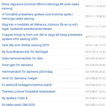
Ebba Jeppsson kommer tillhöra Hertzöga BK även nästa
2019-11-14 09:52
säsong.
Vi fortsätter presentera spelare som kommer spela i
2019-11-13 08:32
Hertzöga nästa säsong.
Idag kan vi meddela att Rebecca Johnson får en ny roll i
2019-11-12 11:44
laget. Spelande assisterande tränare
Truppen börjar ta form och det är dags att börja presentera
2019-11-11 14:23
spelare inför säsong 2020.
Tack alla som stöttat säsong 2019
2019-11-06 12:19
Ny huvudtränare klar för damlaget
2019-10-12 10:26
Sista hemmamatchen för dam
2019-09-20 08:47
Vinst igen för damerna
2019-09-09 09:46
Hemmamatch för damerna på lördag
2019-09-05 20:22
Vinst för damerna i helgen
2019-08-26 09:22
Fri entré på lördagens hemma match
2019-08-23 07:13
Therese Lückner förstärker ledarstaben
2019-08-21 22:45
Ny spelare i Dam A
2019-08-21 21:42
En härlig vinst i DM 2019
2019-08-15 10:31