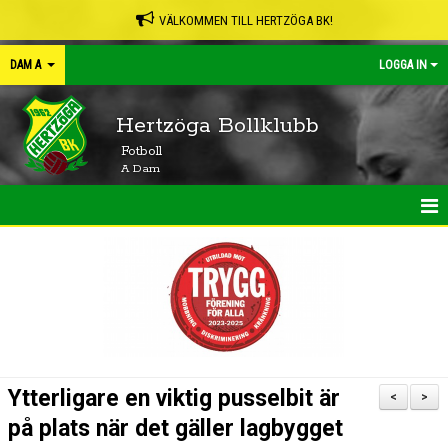
VÄLKOMMEN TILL HERTZÖGA BK!
DAM A
LOGGA IN
Hertzöga Bollklubb
Fotboll
A Dam
HEM
NYHETER
KALENDER
MATCHER
Ytterligare en viktig pusselbit är
<
>
TRUPPEN
på plats när det gäller lagbygget