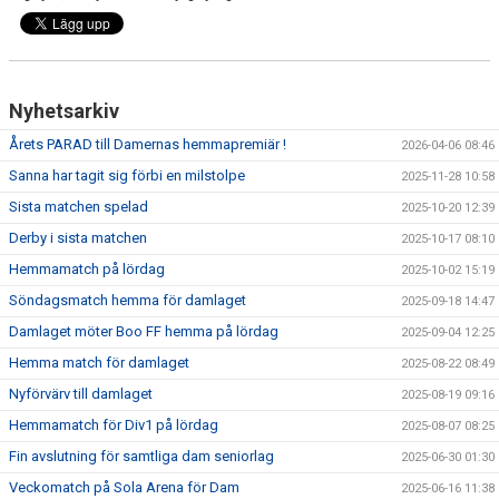
Nyhetsarkiv
Årets PARAD till Damernas hemmapremiär !
2026-04-06 08:46
Sanna har tagit sig förbi en milstolpe
2025-11-28 10:58
Sista matchen spelad
2025-10-20 12:39
Derby i sista matchen
2025-10-17 08:10
Hemmamatch på lördag
2025-10-02 15:19
Söndagsmatch hemma för damlaget
2025-09-18 14:47
Damlaget möter Boo FF hemma på lördag
2025-09-04 12:25
Hemma match för damlaget
2025-08-22 08:49
Nyförvärv till damlaget
2025-08-19 09:16
Hemmamatch för Div1 på lördag
2025-08-07 08:25
Fin avslutning för samtliga dam seniorlag
2025-06-30 01:30
Veckomatch på Sola Arena för Dam
2025-06-16 11:38