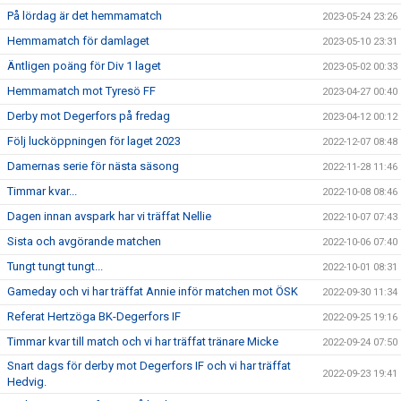
På lördag är det hemmamatch
2023-05-24 23:26
Hemmamatch för damlaget
2023-05-10 23:31
Äntligen poäng för Div 1 laget
2023-05-02 00:33
Hemmamatch mot Tyresö FF
2023-04-27 00:40
Derby mot Degerfors på fredag
2023-04-12 00:12
Följ lucköppningen för laget 2023
2022-12-07 08:48
Damernas serie för nästa säsong
2022-11-28 11:46
Timmar kvar...
2022-10-08 08:46
Dagen innan avspark har vi träffat Nellie
2022-10-07 07:43
Sista och avgörande matchen
2022-10-06 07:40
Tungt tungt tungt...
2022-10-01 08:31
Gameday och vi har träffat Annie inför matchen mot ÖSK
2022-09-30 11:34
Referat Hertzöga BK-Degerfors IF
2022-09-25 19:16
Timmar kvar till match och vi har träffat tränare Micke
2022-09-24 07:50
Snart dags för derby mot Degerfors IF och vi har träffat
2022-09-23 19:41
Hedvig.