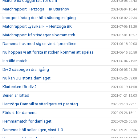
Matcherna duggar tätt för dam
2021-08-05 02:43
Matchrapport Hertzöga – IK Sturehov
2021-08-04 10:44
Imorgon tisdag drar höstsäsongen igång
2021-08-02 22:34
Matchrapport Lysviks IF – Hertzöga BK
2021-07-06 13:20
Matchrapport från tisdagens bortamatch
2021-07-01 10:57
Damerna fick med sig en vinst i premiären
2021-06-18 00:03
Nu hoppas vi att första matchen kommer att spelas
2021-06-15 20:58
Inställd match
2021-06-04 21:32
Div 2 säsongen drar igång
2021-06-03 01:28
Nu kan DU stötta damlaget
2021-05-26 09:00
Klartecken för div 2
2021-05-19 14:58
Serien är lottad
2021-01-21 12:03
Hertzöga Dam vill ta ytterligare ett par steg
2020-12-10 22:11
Förlust för damerna
2020-09-26 18:11
Hemmamatch för damlaget
2020-09-26 00:55
Damerna höll nollan igen, vinst 1-0
2020-09-21 09:36