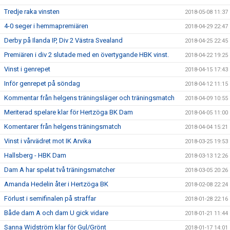
Tredje raka vinsten
2018-05-08 11:37
4-0 seger i hemmapremiären
2018-04-29 22:47
Derby på Ilanda IP, Div 2 Västra Svealand
2018-04-25 22:45
Premiären i div 2 slutade med en övertygande HBK vinst.
2018-04-22 19:25
Vinst i genrepet
2018-04-15 17:43
Inför genrepet på söndag
2018-04-12 11:15
Kommentar från helgens träningsläger och träningsmatch
2018-04-09 10:55
Meriterad spelare klar för Hertzöga BK Dam
2018-04-05 11:00
Komentarer från helgens träningsmatch
2018-04-04 15:21
Vinst i vårvädret mot IK Arvika
2018-03-25 19:53
Hallsberg - HBK Dam
2018-03-13 12:26
Dam A har spelat två träningsmatcher
2018-03-05 20:26
Amanda Hedelin åter i Hertzöga BK
2018-02-08 22:24
Förlust i semifinalen på straffar
2018-01-28 22:16
Både dam A och dam U gick vidare
2018-01-21 11:44
Sanna Widström klar för Gul/Grönt
2018-01-17 14:01