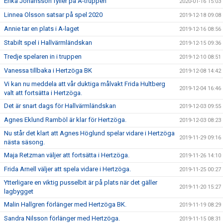
Erika Johansson fyller på A-truppen
2020-01-16 15:03
Linnea Olsson satsar på spel 2020
2019-12-18 09:08
Annie tar en plats i A-laget
2019-12-16 08:56
Stabilt spel i Hallvärmländskan
2019-12-15 09:36
Tredje spelaren in i truppen
2019-12-10 08:51
Vanessa tillbaka i Hertzöga BK
2019-12-08 14:42
Vi kan nu meddela att vår duktiga målvakt Frida Hultberg
2019-12-04 16:46
valt att fortsätta i Hertzöga.
Det är snart dags för Hallvärmländskan
2019-12-03 09:55
Agnes Eklund Ramböl är klar för Hertzöga.
2019-12-03 08:23
Nu står det klart att Agnes Höglund spelar vidare i Hertzöga
2019-11-29 09:16
nästa säsong.
Maja Retzman väljer att fortsätta i Hertzöga.
2019-11-26 14:10
Frida Arnell väljer att spela vidare i Hertzöga.
2019-11-25 00:27
Ytterligare en viktig pusselbit är på plats när det gäller
2019-11-20 15:27
lagbygget
Malin Hallgren förlänger med Hertzöga BK.
2019-11-19 08:29
Sandra Nilsson förlänger med Hertzöga.
2019-11-15 08:31