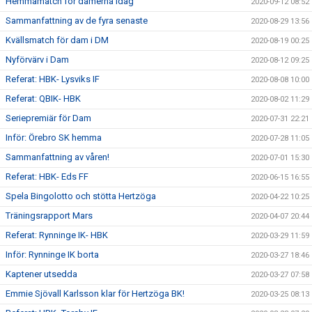
Hemmamatch för damerna idag
2020-09-12 08:52
Sammanfattning av de fyra senaste
2020-08-29 13:56
Kvällsmatch för dam i DM
2020-08-19 00:25
Nyförvärv i Dam
2020-08-12 09:25
Referat: HBK- Lysviks IF
2020-08-08 10:00
Referat: QBIK- HBK
2020-08-02 11:29
Seriepremiär för Dam
2020-07-31 22:21
Inför: Örebro SK hemma
2020-07-28 11:05
Sammanfattning av våren!
2020-07-01 15:30
Referat: HBK- Eds FF
2020-06-15 16:55
Spela Bingolotto och stötta Hertzöga
2020-04-22 10:25
Träningsrapport Mars
2020-04-07 20:44
Referat: Rynninge IK- HBK
2020-03-29 11:59
Inför: Rynninge IK borta
2020-03-27 18:46
Kaptener utsedda
2020-03-27 07:58
Emmie Sjövall Karlsson klar för Hertzöga BK!
2020-03-25 08:13