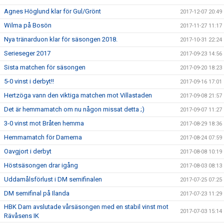
Agnes Höglund klar för Gul/Grönt
2017-12-07 20:49
Wilma på Bosön
2017-11-27 11:17
Nya tränarduon klar för säsongen 2018.
2017-10-31 22:24
Serieseger 2017
2017-09-23 14:56
Sista matchen för säsongen
2017-09-20 18:23
5-0 vinst i derbyt!!
2017-09-16 17:01
Hertzöga vann den viktiga matchen mot Villastaden
2017-09-08 21:57
Det är hemmamatch om nu någon missat detta ;)
2017-09-07 11:27
3-0 vinst mot Bråten hemma
2017-08-29 18:36
Hemmamatch för Damerna
2017-08-24 07:59
Oavgjort i derbyt
2017-08-08 10:19
Höstsäsongen drar igång
2017-08-03 08:13
Uddamålsförlust i DM semifinalen
2017-07-25 07:25
DM semifinal på Ilanda
2017-07-23 11:29
HBK Dam avslutade vårsäsongen med en stabil vinst mot
2017-07-03 15:14
Rävåsens IK