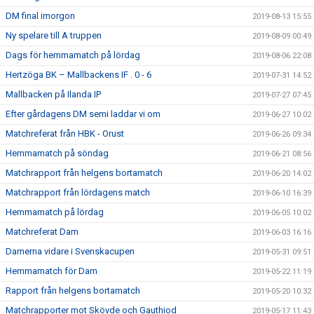
DM final imorgon
2019-08-13 15:55
Ny spelare till A truppen
2019-08-09 00:49
Dags för hemmamatch på lördag
2019-08-06 22:08
Hertzöga BK – Mallbackens IF . 0 - 6
2019-07-31 14:52
Mallbacken på Ilanda IP
2019-07-27 07:45
Efter gårdagens DM semi laddar vi om
2019-06-27 10:02
Matchreferat från HBK - Orust
2019-06-26 09:34
Hemmamatch på söndag
2019-06-21 08:56
Matchrapport från helgens bortamatch
2019-06-20 14:02
Matchrapport från lördagens match
2019-06-10 16:39
Hemmamatch på lördag
2019-06-05 10:02
Matchreferat Dam
2019-06-03 16:16
Damerna vidare i Svenskacupen
2019-05-31 09:51
Hemmamatch för Dam
2019-05-22 11:19
Rapport från helgens bortamatch
2019-05-20 10:32
Matchrapporter mot Skövde och Gauthiod
2019-05-17 11:43