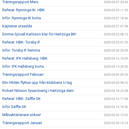
Träningsrapport Mars
2020-04-07 20:44
Referat: Rynninge IK- HBK
2020-03-29 11:59
Inför: Rynninge IK borta
2020-03-27 18:46
Kaptener utsedda
2020-03-27 07:58
Emmie Sjövall Karlsson klar för Hertzöga BK!
2020-03-25 08:13
Referat: HBK- Torsby IF
2020-03-23 07:29
Inför: Torsby IF hemma
2020-03-20 20:03
Referat: IFK Hallsberg- HBK
2020-03-16 10:09
Inför: IFK Hallsberg borta
2020-03-13 20:50
Träningsrapport Februari
2020-03-05 09:53
Elin Hildén flyttas upp från klubbens U-lag.
2020-03-03 08:22
Robert Nilsson fysansvarig i Hertzöga dam
2020-02-18 22:08
Referat: HBK- Säffle SK
2020-02-15 17:04
Inför Säffle SK
2020-02-14 18:36
Målvaktstränare sökes!
2020-02-05 12:02
Träningsrapport Januari
2020-02-03 10:14