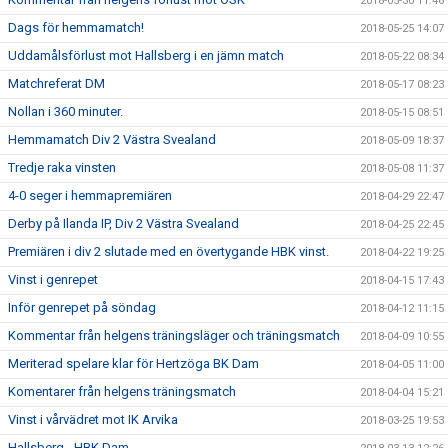
2018-05-30 11:46
Dags för hemmamatch!
2018-05-25 14:07
Uddamålsförlust mot Hallsberg i en jämn match
2018-05-22 08:34
Matchreferat DM
2018-05-17 08:23
Nollan i 360 minuter.
2018-05-15 08:51
Hemmamatch Div 2 Västra Svealand
2018-05-09 18:37
Tredje raka vinsten
2018-05-08 11:37
4-0 seger i hemmapremiären
2018-04-29 22:47
Derby på Ilanda IP, Div 2 Västra Svealand
2018-04-25 22:45
Premiären i div 2 slutade med en övertygande HBK vinst.
2018-04-22 19:25
Vinst i genrepet
2018-04-15 17:43
Inför genrepet på söndag
2018-04-12 11:15
Kommentar från helgens träningsläger och träningsmatch
2018-04-09 10:55
Meriterad spelare klar för Hertzöga BK Dam
2018-04-05 11:00
Komentarer från helgens träningsmatch
2018-04-04 15:21
Vinst i vårvädret mot IK Arvika
2018-03-25 19:53
Hallsberg - HBK Dam