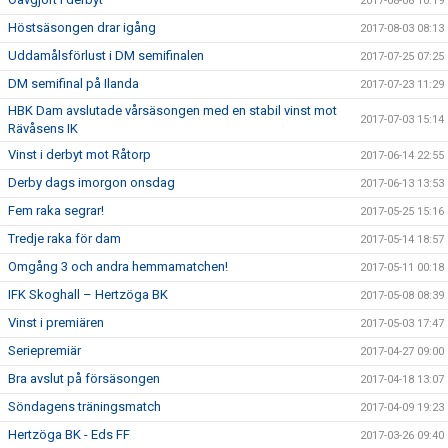
2017-08-08 10:19
Höstsäsongen drar igång
2017-08-03 08:13
Uddamålsförlust i DM semifinalen
2017-07-25 07:25
DM semifinal på Ilanda
2017-07-23 11:29
HBK Dam avslutade vårsäsongen med en stabil vinst mot
2017-07-03 15:14
Rävåsens IK
Vinst i derbyt mot Råtorp
2017-06-14 22:55
Derby dags imorgon onsdag
2017-06-13 13:53
Fem raka segrar!
2017-05-25 15:16
Tredje raka för dam
2017-05-14 18:57
Omgång 3 och andra hemmamatchen!
2017-05-11 00:18
IFK Skoghall – Hertzöga BK
2017-05-08 08:39
Vinst i premiären
2017-05-03 17:47
Seriepremiär
2017-04-27 09:00
Bra avslut på försäsongen
2017-04-18 13:07
Söndagens träningsmatch
2017-04-09 19:23
Hertzöga BK - Eds FF
2017-03-26 09:40