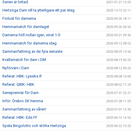
Serien är lottad
2021-01-21 12:03
Hertzöga Dam vill ta ytterligare ett par steg
2020-12-10 22:11
Förlust för damerna
2020-09-26 18:11
Hemmamatch för damlaget
2020-09-26 00:55
Damerna höll nollan igen, vinst 1-0
2020-09-21 09:36
Hemmamatch för damerna idag
2020-09-12 08:52
Sammanfattning av de fyra senaste
2020-08-29 13:56
Kvällsmatch för dam i DM
2020-08-19 00:25
Nyförvärv i Dam
2020-08-12 09:25
Referat: HBK- Lysviks IF
2020-08-08 10:00
Referat: QBIK- HBK
2020-08-02 11:29
Seriepremiär för Dam
2020-07-31 22:21
Inför: Örebro SK hemma
2020-07-28 11:05
Sammanfattning av våren!
2020-07-01 15:30
Referat: HBK- Eds FF
2020-06-15 16:55
Spela Bingolotto och stötta Hertzöga
2020-04-22 10:25