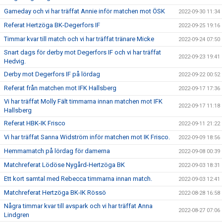
Gameday och vi har träffat Annie inför matchen mot ÖSK
2022-09-30 11:34
Referat Hertzöga BK-Degerfors IF
2022-09-25 19:16
Timmar kvar till match och vi har träffat tränare Micke
2022-09-24 07:50
Snart dags för derby mot Degerfors IF och vi har träffat
2022-09-23 19:41
Hedvig.
Derby mot Degerfors IF på lördag
2022-09-22 00:52
Referat från matchen mot IFK Hallsberg
2022-09-17 17:36
Vi har träffat Molly Fält timmarna innan matchen mot IFK
2022-09-17 11:18
Hallsberg
Referat HBK-IK Frisco
2022-09-11 21:22
Vi har träffat Sanna Widström inför matchen mot IK Frisco.
2022-09-09 18:56
Hemmamatch på lördag för damerna
2022-09-08 00:39
Matchreferat Lödöse Nygård-Hertzöga BK
2022-09-03 18:31
Ett kort samtal med Rebecca timmarna innan match.
2022-09-03 12:41
Matchreferat Hertzöga BK-IK Rössö
2022-08-28 16:58
Några timmar kvar till avspark och vi har träffat Anna
2022-08-27 07:06
Lindgren