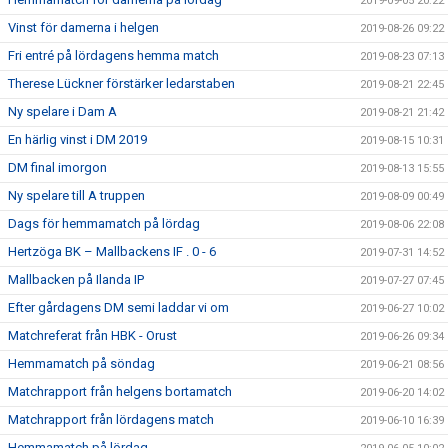
2019-09-05 20:22
Vinst för damerna i helgen
2019-08-26 09:22
Fri entré på lördagens hemma match
2019-08-23 07:13
Therese Lückner förstärker ledarstaben
2019-08-21 22:45
Ny spelare i Dam A
2019-08-21 21:42
En härlig vinst i DM 2019
2019-08-15 10:31
DM final imorgon
2019-08-13 15:55
Ny spelare till A truppen
2019-08-09 00:49
Dags för hemmamatch på lördag
2019-08-06 22:08
Hertzöga BK – Mallbackens IF . 0 - 6
2019-07-31 14:52
Mallbacken på Ilanda IP
2019-07-27 07:45
Efter gårdagens DM semi laddar vi om
2019-06-27 10:02
Matchreferat från HBK - Orust
2019-06-26 09:34
Hemmamatch på söndag
2019-06-21 08:56
Matchrapport från helgens bortamatch
2019-06-20 14:02
Matchrapport från lördagens match
2019-06-10 16:39
Hemmamatch på lördag