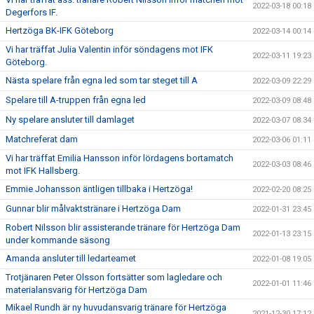
2022-03-18 00:18
Degerfors IF.
Hertzöga BK-IFK Göteborg
2022-03-14 00:14
Vi har träffat Julia Valentin inför söndagens mot IFK
2022-03-11 19:23
Göteborg.
Nästa spelare från egna led som tar steget till A
2022-03-09 22:29
Spelare till A-truppen från egna led
2022-03-09 08:48
Ny spelare ansluter till damlaget
2022-03-07 08:34
Matchreferat dam
2022-03-06 01:11
Vi har träffat Emilia Hansson inför lördagens bortamatch
2022-03-03 08:46
mot IFK Hallsberg.
Emmie Johansson äntligen tillbaka i Hertzöga!
2022-02-20 08:25
Gunnar blir målvaktstränare i Hertzöga Dam
2022-01-31 23:45
Robert Nilsson blir assisterande tränare för Hertzöga Dam
2022-01-13 23:15
under kommande säsong
Amanda ansluter till ledarteamet
2022-01-08 19:05
Trotjänaren Peter Olsson fortsätter som lagledare och
2022-01-01 11:46
materialansvarig för Hertzöga Dam
Mikael Rundh är ny huvudansvarig tränare för Hertzöga
2021-12-30 17:12