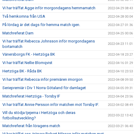
Vi har träffat Agge inför morgondagens hemmamatch
2022-04-29 08:43
Två hemkomna från USA
2022-04-28 00:04
På lördag är det dags för hemma match igen.
2022-04-27 01:36
Matchreferat Dam
2022-04-25 00:06
Vi har träffat Rebecca Johnsson inför morgondagens
2022-04-23 11:01
bortamatch
Vänersborgs FK - Hertzöga BK
2022-04-18 23:27
Vi har träffat Nellie Blomqvist
2022-04-16 01:29
Hertzöga BK - Råda BK
2022-04-10 23:53
Vi har träffat Rebecca inför premiären imorgon
2022-04-08 09:50
Seriepremiär i Div 1 Norra Götaland för damlaget
2022-04-05 09:31
Matchreferat Hertzöga - Torsby IF
2022-04-04 23:56
Vi har träffat Annie Persson inför matchen mot Torsby IF.
2022-04-02 08:49
Vill du stödja tjejerna i Hertzöga och deras
2022-03-22 13:42
fotbollsutveckling?
Matchreferat från löragens match
2022-03-21 06:40
Vi har träffat ass. tränare Robert Nilsson inför matchen mot