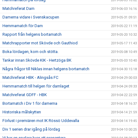
2019-06-05 10:02
Matchreferat Dam
2019-06-03 16:16
Damerna vidare i Svenskacupen
2019-05-31 09:51
Hemmamatch för Dam
2019-05-22 11:19
Rapport från helgens bortamatch
2019-05-20 10:32
Matchrapporter mot Skövde och Gauthiod
2019-05-17 11:43
Boka lördagen, kom och stötta.
2019-05-08 10:49
Tankar innan Skövde KIK - Hertzöga BK
2019-05-03 10:40
Några frågor till Niklas innan helgens bortamatch
2019-04-30 15:18
Matchreferat HBK - Alingsås FC
2019-04-29 00:03
Hemmamatch till helgen för damlaget
2019-04-24 09:33
Matchreferat GDFF - HBK
2019-04-22 22:59
Bortamatch i Div 1 för damerna
2019-04-18 16:37
Historiska målskytten
2019-04-14 21:59
Förlust i premiären mot IK Rössö Uddevalla
2019-04-14 19:45
Div 1 serien drar igång på lördag
2019-04-10 00:25
Vi har en spelare kvar att presentera