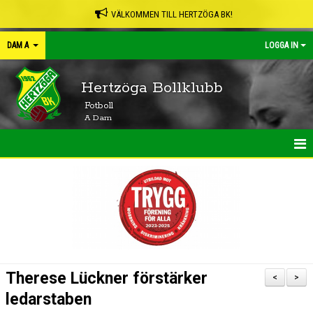
VÄLKOMMEN TILL HERTZÖGA BK!
DAM A
LOGGA IN
Hertzöga Bollklubb
Fotboll
A Dam
HEM
NYHETER
KALENDER
MATCHER
Therese Lückner förstärker
<
>
TRUPPEN
ledarstaben