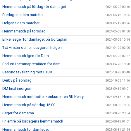
Hemmamatch på lördag för damlaget
2024-05-22 00:16
Fredagens dam matcher
2024-05-18 18:55
Helgens dam matcher
2024-05-12 08:26
Hemmamatch på torsdag
2024-05-08 01:38
Enkel seger för damlaget på bortaplan
2024-05-06 10:14
Två vinster och en oavgord i helgen
2024-04-29 02:00
Hemmamatch igen för Dam
2024-04-25 07:57
Förlust I hemmapremiären för dam
2024-04-20 18:28
Säsongsavslutning mot P18IK
2023-10-28 00:48
Derby på söndag
2023-10-05 11:16
DM final imorgon
2023-09-19 09:01
Hemmamatch mot bottenkonkurrenten BK Kenty
2023-09-13 14:46
Hemmamatch på söndag 16:00
2023-08-30 18:55
Seger för damerna
2023-08-20 23:54
Fri entrè på lördagens hemmamatch
2023-08-18 01:01
Hemmamatch för damlaget
2023-08-11 21:44