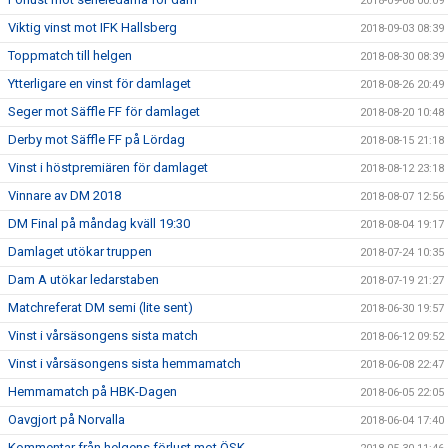
2018-09-08 00:09
Viktig vinst mot IFK Hallsberg
2018-09-03 08:39
Toppmatch till helgen
2018-08-30 08:39
Ytterligare en vinst för damlaget
2018-08-26 20:49
Seger mot Säffle FF för damlaget
2018-08-20 10:48
Derby mot Säffle FF på Lördag
2018-08-15 21:18
Vinst i höstpremiären för damlaget
2018-08-12 23:18
Vinnare av DM 2018
2018-08-07 12:56
DM Final på måndag kväll 19:30
2018-08-04 19:17
Damlaget utökar truppen
2018-07-24 10:35
Dam A utökar ledarstaben
2018-07-19 21:27
Matchreferat DM semi (lite sent)
2018-06-30 19:57
Vinst i vårsäsongens sista match
2018-06-12 09:52
Vinst i vårsäsongens sista hemmamatch
2018-06-08 22:47
Hemmamatch på HBK-Dagen
2018-06-05 22:05
Oavgjort på Norvalla
2018-06-04 17:40
Kommentar från helgens förlust mot ÖSK