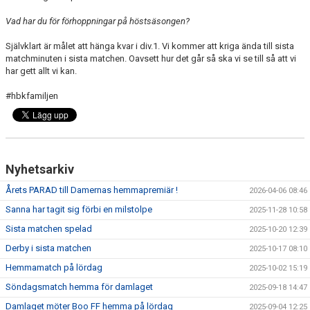
Vad har du för förhoppningar på höstsäsongen?
Självklart är målet att hänga kvar i div.1. Vi kommer att kriga ända till sista
matchminuten i sista matchen. Oavsett hur det går så ska vi se till så att vi
har gett allt vi kan.
#hbkfamiljen
Nyhetsarkiv
Årets PARAD till Damernas hemmapremiär !
2026-04-06 08:46
Sanna har tagit sig förbi en milstolpe
2025-11-28 10:58
Sista matchen spelad
2025-10-20 12:39
Derby i sista matchen
2025-10-17 08:10
Hemmamatch på lördag
2025-10-02 15:19
Söndagsmatch hemma för damlaget
2025-09-18 14:47
Damlaget möter Boo FF hemma på lördag
2025-09-04 12:25