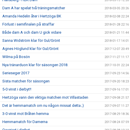
2018-03-13 12:26
Dam A har spelat två träningsmatcher
2018-03-05 20:26
Amanda Hedelin åter i Hertzöga BK
2018-02-08 22:24
Förlust i semifinalen på straffar
2018-01-28 22:16
Både dam A och dam U gick vidare
2018-01-21 11:44
Sanna Widström klar för Gul/Grönt
2018-01-17 14:01
Agnes Höglund klar för Gul/Grönt
2017-12-07 20:49
Wilma på Bosön
2017-11-27 11:17
Nya tränarduon klar för säsongen 2018.
2017-10-31 22:24
Serieseger 2017
2017-09-23 14:56
Sista matchen för säsongen
2017-09-20 18:23
5-0 vinst i derbyt!!
2017-09-16 17:01
Hertzöga vann den viktiga matchen mot Villastaden
2017-09-08 21:57
Det är hemmamatch om nu någon missat detta ;)
2017-09-07 11:27
3-0 vinst mot Bråten hemma
2017-08-29 18:36
Hemmamatch för Damerna
2017-08-24 07:59
Oavgjort i derbyt