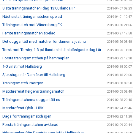
2019-04-08 00:13
Sista träningsmatchen idag 13:00 Ilanda IP
2019-04-07 09:23
Näst sista träningsmatchen spelad
2019-04-01 10:47
Träningsmatch mot Vänersborg FK
2019-03-30 21:06
Femte träningsmatchen spelad
2019-03-27 17:58
Det duggar tätt med matcher för damerna just nu
2019-03-26 08:48
Torsk mot Torsby, 1-3 på Ilandas hittills blåsigaste dag i år.
2019-03-25 11:50
Första träningsmatchen på hemmaplan
2019-03-22 12:10
1-0 vinst mot Hallsberg
2019-03-18 00:07
Sjukstuga när Dam åker till Hallsberg
2019-03-15 20:06
Träningsmatch imorgon
2019-03-08 09:50
Matchreferat helgens träningsmatch
2019-03-05 09:48
Träningsmatcherna duggar tätt nu
2019-02-25 20:45
Matchreferat Qbik - HBK
2019-02-24 20:46
Dags för träningsmatch igen
2019-02-22 11:28
Första träningsmatchen avklarad
2019-02-09 20:44
Några tankar från Damtränaren inför Mallbacken