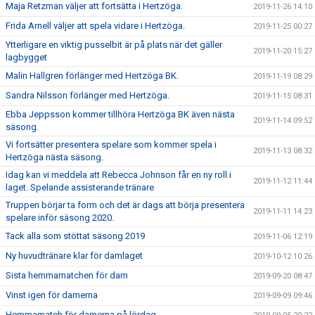
Maja Retzman väljer att fortsätta i Hertzöga.
2019-11-26 14:10
Frida Arnell väljer att spela vidare i Hertzöga.
2019-11-25 00:27
Ytterligare en viktig pusselbit är på plats när det gäller
2019-11-20 15:27
lagbygget
Malin Hallgren förlänger med Hertzöga BK.
2019-11-19 08:29
Sandra Nilsson förlänger med Hertzöga.
2019-11-15 08:31
Ebba Jeppsson kommer tillhöra Hertzöga BK även nästa
2019-11-14 09:52
säsong.
Vi fortsätter presentera spelare som kommer spela i
2019-11-13 08:32
Hertzöga nästa säsong.
Idag kan vi meddela att Rebecca Johnson får en ny roll i
2019-11-12 11:44
laget. Spelande assisterande tränare
Truppen börjar ta form och det är dags att börja presentera
2019-11-11 14:23
spelare inför säsong 2020.
Tack alla som stöttat säsong 2019
2019-11-06 12:19
Ny huvudtränare klar för damlaget
2019-10-12 10:26
Sista hemmamatchen för dam
2019-09-20 08:47
Vinst igen för damerna
2019-09-09 09:46
Hemmamatch för damerna på lördag