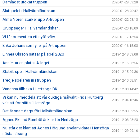
Damlaget utökar truppen
2020-01-29 09:20
Slutspelet i Hallvärmländskan
2020-01-28 20:47
Alma Norén stärker upp A-truppen
2020-01-22 08:13
Gruppseger i Hallvärmländskan!
2020-01-20 18:09
Vi får presentera ett nyförvärv
2020-01-17 13:54
Erika Johansson fyller på A-truppen
2020-01-16 15:03
Linnea Olsson satsar på spel 2020
2019-12-18 09:08
Annie tar en plats i A-laget
2019-12-16 08:56
Stabilt spel i Hallvärmländskan
2019-12-15 09:36
Tredje spelaren in i truppen
2019-12-10 08:51
Vanessa tillbaka i Hertzöga BK
2019-12-08 14:42
Vi kan nu meddela att vår duktiga målvakt Frida Hultberg
2019-12-04 16:46
valt att fortsätta i Hertzöga.
Det är snart dags för Hallvärmländskan
2019-12-03 09:55
Agnes Eklund Ramböl är klar för Hertzöga.
2019-12-03 08:23
Nu står det klart att Agnes Höglund spelar vidare i Hertzöga
2019-11-29 09:16
nästa säsong.