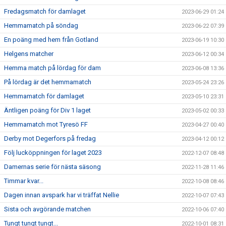
Fredagsmatch för damlaget
2023-06-29 01:24
Hemmamatch på söndag
2023-06-22 07:39
En poäng med hem från Gotland
2023-06-19 10:30
Helgens matcher
2023-06-12 00:34
Hemma match på lördag för dam
2023-06-08 13:36
På lördag är det hemmamatch
2023-05-24 23:26
Hemmamatch för damlaget
2023-05-10 23:31
Äntligen poäng för Div 1 laget
2023-05-02 00:33
Hemmamatch mot Tyresö FF
2023-04-27 00:40
Derby mot Degerfors på fredag
2023-04-12 00:12
Följ lucköppningen för laget 2023
2022-12-07 08:48
Damernas serie för nästa säsong
2022-11-28 11:46
Timmar kvar...
2022-10-08 08:46
Dagen innan avspark har vi träffat Nellie
2022-10-07 07:43
Sista och avgörande matchen
2022-10-06 07:40
Tungt tungt tungt...
2022-10-01 08:31