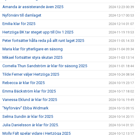
Amanda är assisterande även 2025
2024-12-23 00:39
Nyförvärv till damlaget
2024-12-17 00:53
Emilia klar för 2025
2024-12-14 01:07
Hertzöga BK tar steget upp till Div 1 2025
2024-11-19 19:53
Peter fortsätter hålla reda på allt runt laget 2025
2024-11-05 14:33
Maria klar för ytterligare en säsong
2024-11-04 09:34
Mikael fortsätter styra skutan 2025
2024-11-03 13:14
Cornelia Thun Sandström är klar för säsong 2025
2024-11-01 18:44
Tilde Ferner väljer Hertzöga 2025
2024-10-24 08:54
Rebecca är klar för 2025
2024-10-19 23:17
Emma Bäckström klar för 2025
2024-10-17 18:02
Vanessa Eklund är klar för 2025
2024-10-16 19:49
"Nyförvärv" Ebba Widmark
2024-10-15 09:15
Selma Sundin är klar för 2025
2024-10-14 20:11
Julia Danielsson är klar för 2025.
2024-10-14 01:51
Molly Fält spelar vidare i Hertzöga 2025
2024-10-12 13:17