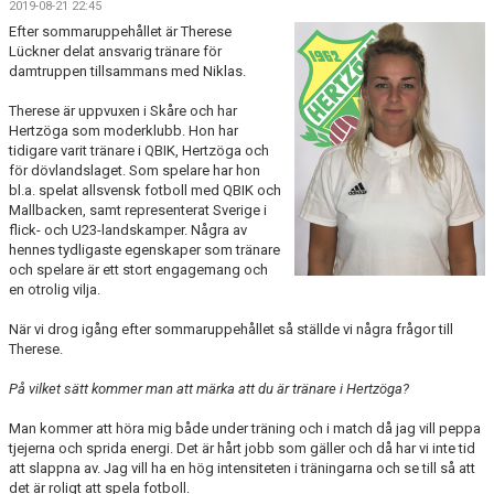
2019-08-21 22:45
BILDGALLERI
Efter sommaruppehållet är Therese
Lückner delat ansvarig tränare för
DOKUMENT
damtruppen tillsammans med Niklas.
KONTAKT
Therese är uppvuxen i Skåre och har
Hertzöga som moderklubb. Hon har
tidigare varit tränare i QBIK, Hertzöga och
HISTORIA
för dövlandslaget. Som spelare har hon
bl.a. spelat allsvensk fotboll med QBIK och
Mallbacken, samt representerat Sverige i
flick- och U23-landskamper. Några av
hennes tydligaste egenskaper som tränare
och spelare är ett stort engagemang och
en otrolig vilja.
När vi drog igång efter sommaruppehållet så ställde vi några frågor till
Therese.
På vilket sätt kommer man att märka att du är tränare i Hertzöga?
Man kommer att höra mig både under träning och i match då jag vill peppa
tjejerna och sprida energi. Det är hårt jobb som gäller och då har vi inte tid
att slappna av. Jag vill ha en hög intensiteten i träningarna och se till så att
det är roligt att spela fotboll.