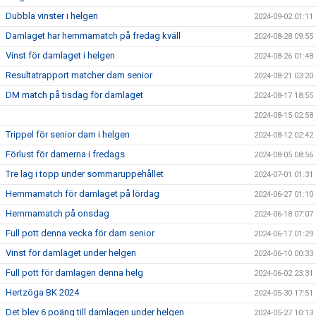
Dubbla vinster i helgen
2024-09-02 01:11
Damlaget har hemmamatch på fredag kväll
2024-08-28 09:55
Vinst för damlaget i helgen
2024-08-26 01:48
Resultatrapport matcher dam senior
2024-08-21 03:20
DM match på tisdag för damlaget
2024-08-17 18:55
2024-08-15 02:58
Trippel för senior dam i helgen
2024-08-12 02:42
Förlust för damerna i fredags
2024-08-05 08:56
Tre lag i topp under sommaruppehållet
2024-07-01 01:31
Hemmamatch för damlaget på lördag
2024-06-27 01:10
Hemmamatch på onsdag
2024-06-18 07:07
Full pott denna vecka för dam senior
2024-06-17 01:29
Vinst för damlaget under helgen
2024-06-10 00:33
Full pott för damlagen denna helg
2024-06-02 23:31
Hertzöga BK 2024
2024-05-30 17:51
Det blev 6 poäng till damlagen under helgen
2024-05-27 10:13