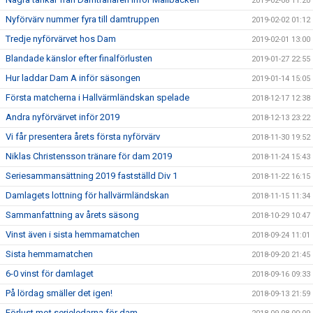
2019-02-08 11:20
Nyförvärv nummer fyra till damtruppen
2019-02-02 01:12
Tredje nyförvärvet hos Dam
2019-02-01 13:00
Blandade känslor efter finalförlusten
2019-01-27 22:55
Hur laddar Dam A inför säsongen
2019-01-14 15:05
Första matcherna i Hallvärmländskan spelade
2018-12-17 12:38
Andra nyförvärvet inför 2019
2018-12-13 23:22
Vi får presentera årets första nyförvärv
2018-11-30 19:52
Niklas Christensson tränare för dam 2019
2018-11-24 15:43
Seriesammansättning 2019 fastställd Div 1
2018-11-22 16:15
Damlagets lottning för hallvärmländskan
2018-11-15 11:34
Sammanfattning av årets säsong
2018-10-29 10:47
Vinst även i sista hemmamatchen
2018-09-24 11:01
Sista hemmamatchen
2018-09-20 21:45
6-0 vinst för damlaget
2018-09-16 09:33
På lördag smäller det igen!
2018-09-13 21:59
Förlust mot serieledarna för dam