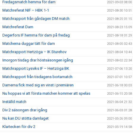
Fredagsmatch hemma för dam
2021-09-03 08:00
Matchreferat NIF – HBK 1-1
2021-08-30 10:51
Matchrapport från gårdagen DM match
2021-08-25 01:15
Matchreferat Dam
2021-08-23 15:09
Degerfors IF hemma för dam på fredag
2021-08-18 01:29
Matcherna duggar tätt för dam
2021-08-05 02:43
Matchrapport Hertzöga – IK Sturehov
2021-08-04 10:44
Imorgon tisdag drar höstsäsongen igång
2021-08-02 22:34
Matchrapport Lysviks IF – Hertzöga BK
2021-07-06 13:20
Matchrapport från tisdagens bortamatch
2021-07-01 10:57
Damerna fick med sig en vinst i premiären
2021-06-18 00:03
Nu hoppas vi att första matchen kommer att spelas
2021-06-15 20:58
Inställd match
2021-06-04 21:32
Div 2 säsongen drar igång
2021-06-03 01:28
Nu kan DU stötta damlaget
2021-05-26 09:00
Klartecken för div 2
2021-05-19 14:58