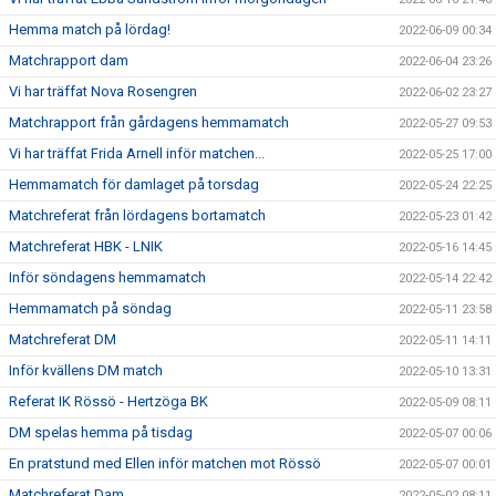
Hemma match på lördag!
2022-06-09 00:34
Matchrapport dam
2022-06-04 23:26
Vi har träffat Nova Rosengren
2022-06-02 23:27
Matchrapport från gårdagens hemmamatch
2022-05-27 09:53
Vi har träffat Frida Arnell inför matchen...
2022-05-25 17:00
Hemmamatch för damlaget på torsdag
2022-05-24 22:25
Matchreferat från lördagens bortamatch
2022-05-23 01:42
Matchreferat HBK - LNIK
2022-05-16 14:45
Inför söndagens hemmamatch
2022-05-14 22:42
Hemmamatch på söndag
2022-05-11 23:58
Matchreferat DM
2022-05-11 14:11
Inför kvällens DM match
2022-05-10 13:31
Referat IK Rössö - Hertzöga BK
2022-05-09 08:11
DM spelas hemma på tisdag
2022-05-07 00:06
En pratstund med Ellen inför matchen mot Rössö
2022-05-07 00:01
Matchreferat Dam
2022-05-02 08:11