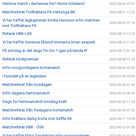
Hemma match i damernas Div1 Norra Götaland
2022-08-24 23:37
Matchreferat Trollhättans FK-Hertzöga BK
2022-08-21 17:22
Vi har träffat lagkaptenen Emilia Hansson inför matchen
2022-08-20 21:16
mot Trollhättans FK
Referat HBK-LSK
2022-08-15 13:10
Vi har träffat Vanessa Eklund timmarna innan avspark
2022-08-14 11:45
På söndag är det dags för Div 1 igen på Ilanda IP
2022-08-12 01:24
Referat Höstpremiär!
2022-08-08 15:33
Inför morgondagens bortamatch
2022-08-04 09:00
I huvudet på en lagledare
2022-07-04 03:09
Matchreferat från torsdagen
2022-06-26 01:44
Inför dagens hemmamatch
2022-06-23 00:59
Dags för hemmamatch torsdag kväll
2022-06-20 11:24
Matchreferat från fredagens bortamatch
2022-06-20 07:55
Inför kvällens derby borta mot Säffle SK
2022-06-17 10:39
Matchreferat HBK - ÖSK
2022-06-13 01:38
Vi har träffat Ebba Sandström inför morgondagen
2022-06-10 21:46