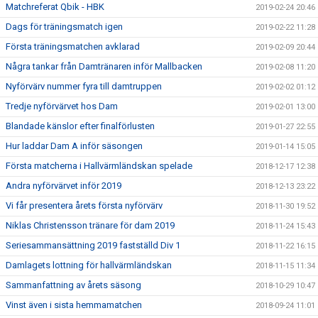
Matchreferat Qbik - HBK
2019-02-24 20:46
Dags för träningsmatch igen
2019-02-22 11:28
Första träningsmatchen avklarad
2019-02-09 20:44
Några tankar från Damtränaren inför Mallbacken
2019-02-08 11:20
Nyförvärv nummer fyra till damtruppen
2019-02-02 01:12
Tredje nyförvärvet hos Dam
2019-02-01 13:00
Blandade känslor efter finalförlusten
2019-01-27 22:55
Hur laddar Dam A inför säsongen
2019-01-14 15:05
Första matcherna i Hallvärmländskan spelade
2018-12-17 12:38
Andra nyförvärvet inför 2019
2018-12-13 23:22
Vi får presentera årets första nyförvärv
2018-11-30 19:52
Niklas Christensson tränare för dam 2019
2018-11-24 15:43
Seriesammansättning 2019 fastställd Div 1
2018-11-22 16:15
Damlagets lottning för hallvärmländskan
2018-11-15 11:34
Sammanfattning av årets säsong
2018-10-29 10:47
Vinst även i sista hemmamatchen
2018-09-24 11:01