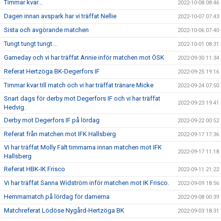
Timmar kvar...
2022-10-08 08:46
Dagen innan avspark har vi träffat Nellie
2022-10-07 07:43
Sista och avgörande matchen
2022-10-06 07:40
Tungt tungt tungt...
2022-10-01 08:31
Gameday och vi har träffat Annie inför matchen mot ÖSK
2022-09-30 11:34
Referat Hertzöga BK-Degerfors IF
2022-09-25 19:16
Timmar kvar till match och vi har träffat tränare Micke
2022-09-24 07:50
Snart dags för derby mot Degerfors IF och vi har träffat
2022-09-23 19:41
Hedvig.
Derby mot Degerfors IF på lördag
2022-09-22 00:52
Referat från matchen mot IFK Hallsberg
2022-09-17 17:36
Vi har träffat Molly Fält timmarna innan matchen mot IFK
2022-09-17 11:18
Hallsberg
Referat HBK-IK Frisco
2022-09-11 21:22
Vi har träffat Sanna Widström inför matchen mot IK Frisco.
2022-09-09 18:56
Hemmamatch på lördag för damerna
2022-09-08 00:39
Matchreferat Lödöse Nygård-Hertzöga BK
2022-09-03 18:31