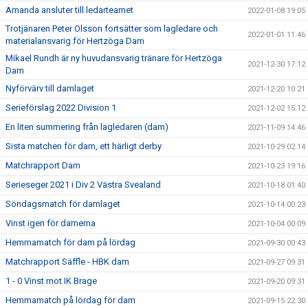
Amanda ansluter till ledarteamet
2022-01-08 19:05
Trotjänaren Peter Olsson fortsätter som lagledare och
2022-01-01 11:46
materialansvarig för Hertzöga Dam
Mikael Rundh är ny huvudansvarig tränare för Hertzöga
2021-12-30 17:12
Dam
Nyförvärv till damlaget
2021-12-20 10:21
Serieförslag 2022 Division 1
2021-12-02 15:12
En liten summering från lagledaren (dam)
2021-11-09 14:46
Sista matchen för dam, ett härligt derby
2021-10-29 02:14
Matchrapport Dam
2021-10-23 19:16
Serieseger 2021 i Div 2 Västra Svealand
2021-10-18 01:40
Söndagsmatch för damlaget
2021-10-14 00:23
Vinst igen för damerna
2021-10-04 00:09
Hemmamatch för dam på lördag
2021-09-30 00:43
Matchrapport Säffle - HBK dam
2021-09-27 09:31
1 - 0 Vinst mot IK Brage
2021-09-20 09:31
Hemmamatch på lördag för dam
2021-09-15 22:30