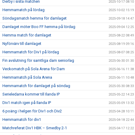
Derby i sista matchen
2025-10-17 08:10
Hemmamatch på lördag
2025-10-02 15:19
Söndagsmatch hemma för damlaget
2025-09-18 14:47
Damlaget möter Boo FF hemma på lördag
2025-09-04 12:25
Hemma match för damlaget
2025-08-22 08:49
Nyförvärv till damlaget
2025-08-19 09:16
Hemmamatch för Div1 på lördag
2025-08-07 08:25
Fin avslutning för samtliga dam seniorlag
2025-06-30 01:30
Veckomatch på Sola Arena för Dam
2025-06-16 11:38
Hemmamatch på Sola Arena
2025-06-11 10:48
Hemmamatch för damlaget på söndag
2025-05-30 08:33
Serieledarna kommer till Ilanda IP
2025-05-22 14:23
Div1 match igen på Ilanda IP
2025-05-09 13:32
6 poäng i helgen för Div1 och Div2
2025-04-28 10:11
Hemmamatch för div1
2025-04-18 22:44
Matchreferat Div1 HBK – Smedby 2-1
2025-04-17 12:22