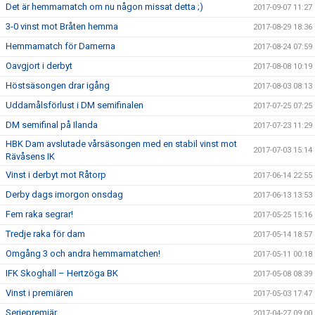
Det är hemmamatch om nu någon missat detta ;)
2017-09-07 11:27
3-0 vinst mot Bråten hemma
2017-08-29 18:36
Hemmamatch för Damerna
2017-08-24 07:59
Oavgjort i derbyt
2017-08-08 10:19
Höstsäsongen drar igång
2017-08-03 08:13
Uddamålsförlust i DM semifinalen
2017-07-25 07:25
DM semifinal på Ilanda
2017-07-23 11:29
HBK Dam avslutade vårsäsongen med en stabil vinst mot
2017-07-03 15:14
Rävåsens IK
Vinst i derbyt mot Råtorp
2017-06-14 22:55
Derby dags imorgon onsdag
2017-06-13 13:53
Fem raka segrar!
2017-05-25 15:16
Tredje raka för dam
2017-05-14 18:57
Omgång 3 och andra hemmamatchen!
2017-05-11 00:18
IFK Skoghall – Hertzöga BK
2017-05-08 08:39
Vinst i premiären
2017-05-03 17:47
Seriepremiär
2017-04-27 09:00