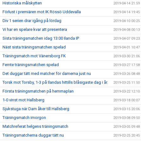
Historiska målskytten
2019-04-14 21:59
Förlust i premiären mot IK Rössö Uddevalla
2019-04-14 19:45
Div 1 serien drar igång på lördag
2019-04-10 00:25
Vi har en spelare kvar att presentera
2019-04-08 00:13
Sista träningsmatchen idag 13:00 Ilanda IP
2019-04-07 09:23
Näst sista träningsmatchen spelad
2019-04-01 10:47
Träningsmatch mot Vänersborg FK
2019-03-30 21:06
Femte träningsmatchen spelad
2019-03-27 17:58
Det duggar tätt med matcher för damerna just nu
2019-03-26 08:48
Torsk mot Torsby, 1-3 på Ilandas hittills blåsigaste dag i år.
2019-03-25 11:50
Första träningsmatchen på hemmaplan
2019-03-22 12:10
1-0 vinst mot Hallsberg
2019-03-18 00:07
Sjukstuga när Dam åker till Hallsberg
2019-03-15 20:06
Träningsmatch imorgon
2019-03-08 09:50
Matchreferat helgens träningsmatch
2019-03-05 09:48
Träningsmatcherna duggar tätt nu
2019-02-25 20:45