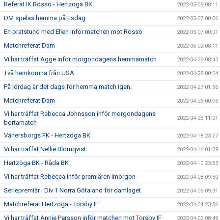
Referat IK Rössö - Hertzöga BK
2022-05-09 08:11
DM spelas hemma på tisdag
2022-05-07 00:06
En pratstund med Ellen inför matchen mot Rössö
2022-05-07 00:01
Matchreferat Dam
2022-05-02 08:11
Vi har träffat Agge inför morgondagens hemmamatch
2022-04-29 08:43
Två hemkomna från USA
2022-04-28 00:04
På lördag är det dags för hemma match igen.
2022-04-27 01:36
Matchreferat Dam
2022-04-25 00:06
Vi har träffat Rebecca Johnsson inför morgondagens
2022-04-23 11:01
bortamatch
Vänersborgs FK - Hertzöga BK
2022-04-18 23:27
Vi har träffat Nellie Blomqvist
2022-04-16 01:29
Hertzöga BK - Råda BK
2022-04-10 23:53
Vi har träffat Rebecca inför premiären imorgon
2022-04-08 09:50
Seriepremiär i Div 1 Norra Götaland för damlaget
2022-04-05 09:31
Matchreferat Hertzöga - Torsby IF
2022-04-04 23:56
Vi har träffat Annie Persson inför matchen mot Torsby IF.
2022-04-02 08:49