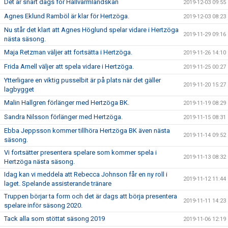
Det är snart dags för Hallvärmländskan
2019-12-03 09:55
Agnes Eklund Ramböl är klar för Hertzöga.
2019-12-03 08:23
Nu står det klart att Agnes Höglund spelar vidare i Hertzöga
2019-11-29 09:16
nästa säsong.
Maja Retzman väljer att fortsätta i Hertzöga.
2019-11-26 14:10
Frida Arnell väljer att spela vidare i Hertzöga.
2019-11-25 00:27
Ytterligare en viktig pusselbit är på plats när det gäller
2019-11-20 15:27
lagbygget
Malin Hallgren förlänger med Hertzöga BK.
2019-11-19 08:29
Sandra Nilsson förlänger med Hertzöga.
2019-11-15 08:31
Ebba Jeppsson kommer tillhöra Hertzöga BK även nästa
2019-11-14 09:52
säsong.
Vi fortsätter presentera spelare som kommer spela i
2019-11-13 08:32
Hertzöga nästa säsong.
Idag kan vi meddela att Rebecca Johnson får en ny roll i
2019-11-12 11:44
laget. Spelande assisterande tränare
Truppen börjar ta form och det är dags att börja presentera
2019-11-11 14:23
spelare inför säsong 2020.
Tack alla som stöttat säsong 2019
2019-11-06 12:19