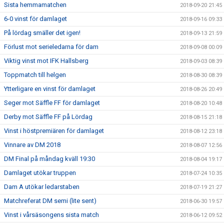
Sista hemmamatchen
2018-09-20 21:45
6-0 vinst för damlaget
2018-09-16 09:33
På lördag smäller det igen!
2018-09-13 21:59
Förlust mot serieledarna för dam
2018-09-08 00:09
Viktig vinst mot IFK Hallsberg
2018-09-03 08:39
Toppmatch till helgen
2018-08-30 08:39
Ytterligare en vinst för damlaget
2018-08-26 20:49
Seger mot Säffle FF för damlaget
2018-08-20 10:48
Derby mot Säffle FF på Lördag
2018-08-15 21:18
Vinst i höstpremiären för damlaget
2018-08-12 23:18
Vinnare av DM 2018
2018-08-07 12:56
DM Final på måndag kväll 19:30
2018-08-04 19:17
Damlaget utökar truppen
2018-07-24 10:35
Dam A utökar ledarstaben
2018-07-19 21:27
Matchreferat DM semi (lite sent)
2018-06-30 19:57
Vinst i vårsäsongens sista match
2018-06-12 09:52