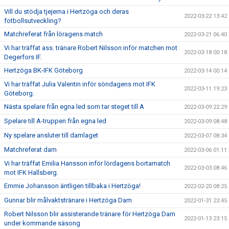
Vill du stödja tjejerna i Hertzöga och deras
2022-03-22 13:42
fotbollsutveckling?
Matchreferat från löragens match
2022-03-21 06:40
Vi har träffat ass. tränare Robert Nilsson inför matchen mot
2022-03-18 00:18
Degerfors IF.
Hertzöga BK-IFK Göteborg
2022-03-14 00:14
Vi har träffat Julia Valentin inför söndagens mot IFK
2022-03-11 19:23
Göteborg.
Nästa spelare från egna led som tar steget till A
2022-03-09 22:29
Spelare till A-truppen från egna led
2022-03-09 08:48
Ny spelare ansluter till damlaget
2022-03-07 08:34
Matchreferat dam
2022-03-06 01:11
Vi har träffat Emilia Hansson inför lördagens bortamatch
2022-03-03 08:46
mot IFK Hallsberg.
Emmie Johansson äntligen tillbaka i Hertzöga!
2022-02-20 08:25
Gunnar blir målvaktstränare i Hertzöga Dam
2022-01-31 23:45
Robert Nilsson blir assisterande tränare för Hertzöga Dam
2022-01-13 23:15
under kommande säsong