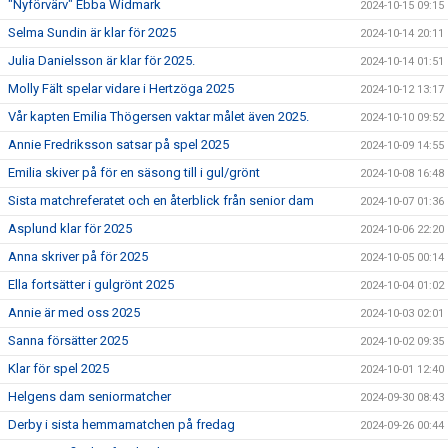
"Nyförvärv" Ebba Widmark
2024-10-15 09:15
Selma Sundin är klar för 2025
2024-10-14 20:11
Julia Danielsson är klar för 2025.
2024-10-14 01:51
Molly Fält spelar vidare i Hertzöga 2025
2024-10-12 13:17
Vår kapten Emilia Thögersen vaktar målet även 2025.
2024-10-10 09:52
Annie Fredriksson satsar på spel 2025
2024-10-09 14:55
Emilia skiver på för en säsong till i gul/grönt
2024-10-08 16:48
Sista matchreferatet och en återblick från senior dam
2024-10-07 01:36
Asplund klar för 2025
2024-10-06 22:20
Anna skriver på för 2025
2024-10-05 00:14
Ella fortsätter i gulgrönt 2025
2024-10-04 01:02
Annie är med oss 2025
2024-10-03 02:01
Sanna försätter 2025
2024-10-02 09:35
Klar för spel 2025
2024-10-01 12:40
Helgens dam seniormatcher
2024-09-30 08:43
Derby i sista hemmamatchen på fredag
2024-09-26 00:44