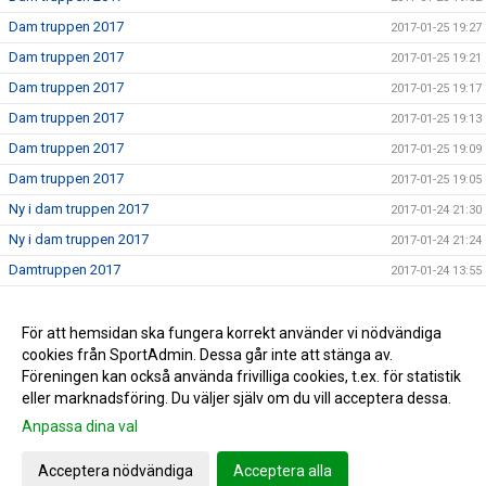
Dam truppen 2017
2017-01-25 19:27
Dam truppen 2017
2017-01-25 19:21
Dam truppen 2017
2017-01-25 19:17
Dam truppen 2017
2017-01-25 19:13
Dam truppen 2017
2017-01-25 19:09
Dam truppen 2017
2017-01-25 19:05
Ny i dam truppen 2017
2017-01-24 21:30
Ny i dam truppen 2017
2017-01-24 21:24
Damtruppen 2017
2017-01-24 13:55
Dam truppen 2017
2017-01-24 00:23
Nu börjar vi sätta truppen 2017
För att hemsidan ska fungera korrekt använder vi nödvändiga
2017-01-24 00:17
cookies från SportAdmin. Dessa går inte att stänga av.
Nu laddar vi för 2017
2017-01-24 00:14
Föreningen kan också använda frivilliga cookies, t.ex. för statistik
eller marknadsföring. Du väljer själv om du vill acceptera dessa.
Anpassa dina val
Cookie-inställningar
Gå till Webbversion
Acceptera nödvändiga
Acceptera alla