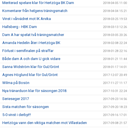
Meriterad spelare klar för Hertzöga BK Dam
2018-04-05 11:00
Komentarer från helgens träningsmatch
2018-04-04 15:21
Vinst i vårvädret mot IK Arvika
2018-03-25 19:53
Hallsberg - HBK Dam
2018-03-13 12:26
Dam A har spelat två träningsmatcher
2018-03-05 20:26
Amanda Hedelin åter i Hertzöga BK
2018-02-08 22:24
Förlust i semifinalen på straffar
2018-01-28 22:16
Både dam A och dam U gick vidare
2018-01-21 11:44
Sanna Widström klar för Gul/Grönt
2018-01-17 14:01
Agnes Höglund klar för Gul/Grönt
2017-12-07 20:49
Wilma på Bosön
2017-11-27 11:17
Nya tränarduon klar för säsongen 2018.
2017-10-31 22:24
Serieseger 2017
2017-09-23 14:56
Sista matchen för säsongen
2017-09-20 18:23
5-0 vinst i derbyt!!
2017-09-16 17:01
Hertzöga vann den viktiga matchen mot Villastaden
2017-09-08 21:57