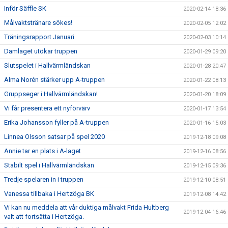
Inför Säffle SK
2020-02-14 18:36
Målvaktstränare sökes!
2020-02-05 12:02
Träningsrapport Januari
2020-02-03 10:14
Damlaget utökar truppen
2020-01-29 09:20
Slutspelet i Hallvärmländskan
2020-01-28 20:47
Alma Norén stärker upp A-truppen
2020-01-22 08:13
Gruppseger i Hallvärmländskan!
2020-01-20 18:09
Vi får presentera ett nyförvärv
2020-01-17 13:54
Erika Johansson fyller på A-truppen
2020-01-16 15:03
Linnea Olsson satsar på spel 2020
2019-12-18 09:08
Annie tar en plats i A-laget
2019-12-16 08:56
Stabilt spel i Hallvärmländskan
2019-12-15 09:36
Tredje spelaren in i truppen
2019-12-10 08:51
Vanessa tillbaka i Hertzöga BK
2019-12-08 14:42
Vi kan nu meddela att vår duktiga målvakt Frida Hultberg
2019-12-04 16:46
valt att fortsätta i Hertzöga.