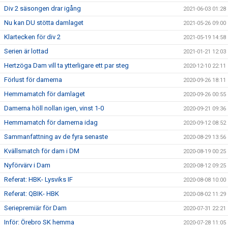
Div 2 säsongen drar igång
2021-06-03 01:28
Nu kan DU stötta damlaget
2021-05-26 09:00
Klartecken för div 2
2021-05-19 14:58
Serien är lottad
2021-01-21 12:03
Hertzöga Dam vill ta ytterligare ett par steg
2020-12-10 22:11
Förlust för damerna
2020-09-26 18:11
Hemmamatch för damlaget
2020-09-26 00:55
Damerna höll nollan igen, vinst 1-0
2020-09-21 09:36
Hemmamatch för damerna idag
2020-09-12 08:52
Sammanfattning av de fyra senaste
2020-08-29 13:56
Kvällsmatch för dam i DM
2020-08-19 00:25
Nyförvärv i Dam
2020-08-12 09:25
Referat: HBK- Lysviks IF
2020-08-08 10:00
Referat: QBIK- HBK
2020-08-02 11:29
Seriepremiär för Dam
2020-07-31 22:21
Inför: Örebro SK hemma
2020-07-28 11:05