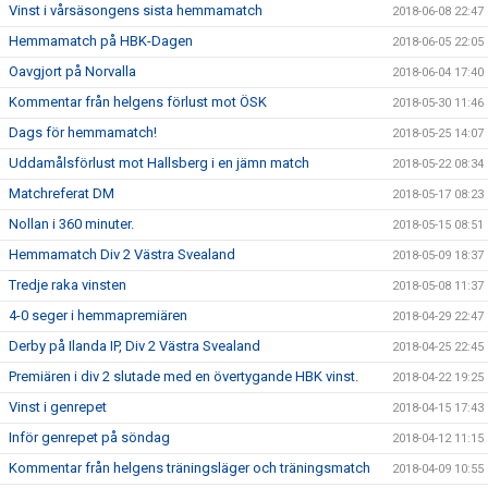
Vinst i vårsäsongens sista hemmamatch
2018-06-08 22:47
Hemmamatch på HBK-Dagen
2018-06-05 22:05
Oavgjort på Norvalla
2018-06-04 17:40
Kommentar från helgens förlust mot ÖSK
2018-05-30 11:46
Dags för hemmamatch!
2018-05-25 14:07
Uddamålsförlust mot Hallsberg i en jämn match
2018-05-22 08:34
Matchreferat DM
2018-05-17 08:23
Nollan i 360 minuter.
2018-05-15 08:51
Hemmamatch Div 2 Västra Svealand
2018-05-09 18:37
Tredje raka vinsten
2018-05-08 11:37
4-0 seger i hemmapremiären
2018-04-29 22:47
Derby på Ilanda IP, Div 2 Västra Svealand
2018-04-25 22:45
Premiären i div 2 slutade med en övertygande HBK vinst.
2018-04-22 19:25
Vinst i genrepet
2018-04-15 17:43
Inför genrepet på söndag
2018-04-12 11:15
Kommentar från helgens träningsläger och träningsmatch
2018-04-09 10:55