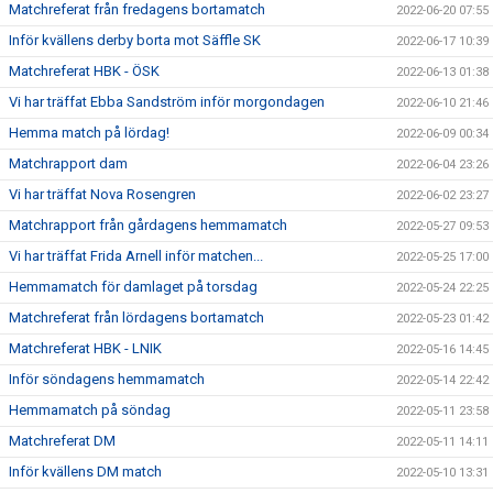
Matchreferat från fredagens bortamatch
2022-06-20 07:55
Inför kvällens derby borta mot Säffle SK
2022-06-17 10:39
Matchreferat HBK - ÖSK
2022-06-13 01:38
Vi har träffat Ebba Sandström inför morgondagen
2022-06-10 21:46
Hemma match på lördag!
2022-06-09 00:34
Matchrapport dam
2022-06-04 23:26
Vi har träffat Nova Rosengren
2022-06-02 23:27
Matchrapport från gårdagens hemmamatch
2022-05-27 09:53
Vi har träffat Frida Arnell inför matchen...
2022-05-25 17:00
Hemmamatch för damlaget på torsdag
2022-05-24 22:25
Matchreferat från lördagens bortamatch
2022-05-23 01:42
Matchreferat HBK - LNIK
2022-05-16 14:45
Inför söndagens hemmamatch
2022-05-14 22:42
Hemmamatch på söndag
2022-05-11 23:58
Matchreferat DM
2022-05-11 14:11
Inför kvällens DM match
2022-05-10 13:31