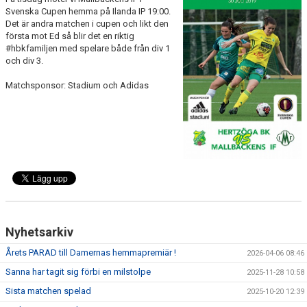
BILDGALLERI
Svenska Cupen hemma på Ilanda IP 19:00.
Det är andra matchen i cupen och likt den
första mot Ed så blir det en riktig
DOKUMENT
#hbkfamiljen med spelare både från div 1
och div 3.
KONTAKT
Matchsponsor: Stadium och Adidas
HISTORIA
Nyhetsarkiv
Årets PARAD till Damernas hemmapremiär !
2026-04-06 08:46
Sanna har tagit sig förbi en milstolpe
2025-11-28 10:58
Sista matchen spelad
2025-10-20 12:39