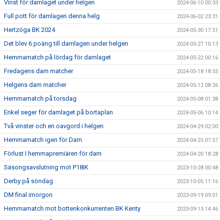
Vinst för damlaget under helgen
2024-06-10 00:33
Full pott för damlagen denna helg
2024-06-02 23:31
Hertzöga BK 2024
2024-05-30 17:51
Det blev 6 poäng till damlagen under helgen
2024-05-27 10:13
Hemmamatch på lördag för damlaget
2024-05-22 00:16
Fredagens dam matcher
2024-05-18 18:55
Helgens dam matcher
2024-05-12 08:26
Hemmamatch på torsdag
2024-05-08 01:38
Enkel seger för damlaget på bortaplan
2024-05-06 10:14
Två vinster och en oavgord i helgen
2024-04-29 02:00
Hemmamatch igen för Dam
2024-04-25 07:57
Förlust I hemmapremiären för dam
2024-04-20 18:28
Säsongsavslutning mot P18IK
2023-10-28 00:48
Derby på söndag
2023-10-05 11:16
DM final imorgon
2023-09-19 09:01
Hemmamatch mot bottenkonkurrenten BK Kenty
2023-09-13 14:46