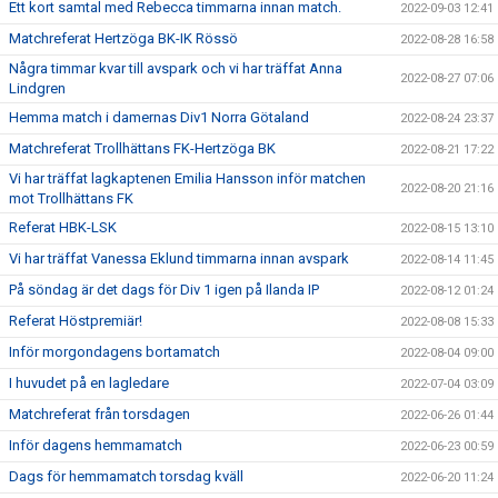
Ett kort samtal med Rebecca timmarna innan match.
2022-09-03 12:41
Matchreferat Hertzöga BK-IK Rössö
2022-08-28 16:58
Några timmar kvar till avspark och vi har träffat Anna
2022-08-27 07:06
Lindgren
Hemma match i damernas Div1 Norra Götaland
2022-08-24 23:37
Matchreferat Trollhättans FK-Hertzöga BK
2022-08-21 17:22
Vi har träffat lagkaptenen Emilia Hansson inför matchen
2022-08-20 21:16
mot Trollhättans FK
Referat HBK-LSK
2022-08-15 13:10
Vi har träffat Vanessa Eklund timmarna innan avspark
2022-08-14 11:45
På söndag är det dags för Div 1 igen på Ilanda IP
2022-08-12 01:24
Referat Höstpremiär!
2022-08-08 15:33
Inför morgondagens bortamatch
2022-08-04 09:00
I huvudet på en lagledare
2022-07-04 03:09
Matchreferat från torsdagen
2022-06-26 01:44
Inför dagens hemmamatch
2022-06-23 00:59
Dags för hemmamatch torsdag kväll
2022-06-20 11:24