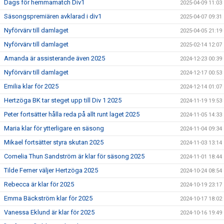
Dags för hemmamatch Div1
2025-04-09 11:03
Säsongspremiären avklarad i div1
2025-04-07 09:31
Nyförvärv till damlaget
2025-04-05 21:19
Nyförvärv till damlaget
2025-02-14 12:07
Amanda är assisterande även 2025
2024-12-23 00:39
Nyförvärv till damlaget
2024-12-17 00:53
Emilia klar för 2025
2024-12-14 01:07
Hertzöga BK tar steget upp till Div 1 2025
2024-11-19 19:53
Peter fortsätter hålla reda på allt runt laget 2025
2024-11-05 14:33
Maria klar för ytterligare en säsong
2024-11-04 09:34
Mikael fortsätter styra skutan 2025
2024-11-03 13:14
Cornelia Thun Sandström är klar för säsong 2025
2024-11-01 18:44
Tilde Ferner väljer Hertzöga 2025
2024-10-24 08:54
Rebecca är klar för 2025
2024-10-19 23:17
Emma Bäckström klar för 2025
2024-10-17 18:02
Vanessa Eklund är klar för 2025
2024-10-16 19:49