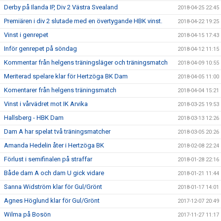
Derby på Ilanda IP, Div 2 Västra Svealand
2018-04-25 22:45
Premiären i div 2 slutade med en övertygande HBK vinst.
2018-04-22 19:25
Vinst i genrepet
2018-04-15 17:43
Inför genrepet på söndag
2018-04-12 11:15
Kommentar från helgens träningsläger och träningsmatch
2018-04-09 10:55
Meriterad spelare klar för Hertzöga BK Dam
2018-04-05 11:00
Komentarer från helgens träningsmatch
2018-04-04 15:21
Vinst i vårvädret mot IK Arvika
2018-03-25 19:53
Hallsberg - HBK Dam
2018-03-13 12:26
Dam A har spelat två träningsmatcher
2018-03-05 20:26
Amanda Hedelin åter i Hertzöga BK
2018-02-08 22:24
Förlust i semifinalen på straffar
2018-01-28 22:16
Både dam A och dam U gick vidare
2018-01-21 11:44
Sanna Widström klar för Gul/Grönt
2018-01-17 14:01
Agnes Höglund klar för Gul/Grönt
2017-12-07 20:49
Wilma på Bosön
2017-11-27 11:17