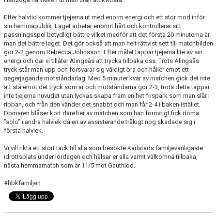
Efter halvtid kommer tjejerna ut med enorm energi och ett stor mod inför
sin hemmapublik. Laget arbetar enormt hårt och kontrollerar sitt
passningsspel betydligt bättre vilket medför att det första 20 minuterna är
man det bättre laget. Det gör också att man helt rättvist sett till matchbilden
gör 2-2 genom Rebecca Johnsson. Efter målet tappar tjejerna lite av sin
energi och där vi tillåter Alingsås att trycka tillbaka oss. Trots Alingsås
tryck står man upp och försvarar sig väldigt bra och håller emot ett
segerjagande motståndarlag. Med 5 minuter kvar av matchen gick det inte
att stå emot det tryck som är och motståndarna gör 2-3, trots detta tappar
inte tjejerna huvudet utan lyckas skapa fram en het frispark som man slår i
ribban, och från den vänder det snabbt och man får 2-4 i baken istället.
Domaren blåser kort därefter av matchen som han förövrigt fick döma
”solo” i andra halvlek då en av assisterande tråkigt nog skadade sig i
första halvlek.
Vi vill rikta ett stort tack till alla som besökte Karlstads familjevänligaste
idrottsplats under lördagen och hälsar er alla varmt välkomna tillbaka,
nästa hemmamatch som är 11/5 mot Gauthiod.
#hbkfamiljen