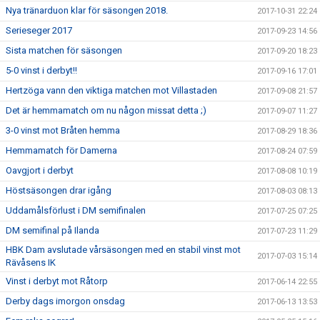
Nya tränarduon klar för säsongen 2018.
2017-10-31 22:24
Serieseger 2017
2017-09-23 14:56
Sista matchen för säsongen
2017-09-20 18:23
5-0 vinst i derbyt!!
2017-09-16 17:01
Hertzöga vann den viktiga matchen mot Villastaden
2017-09-08 21:57
Det är hemmamatch om nu någon missat detta ;)
2017-09-07 11:27
3-0 vinst mot Bråten hemma
2017-08-29 18:36
Hemmamatch för Damerna
2017-08-24 07:59
Oavgjort i derbyt
2017-08-08 10:19
Höstsäsongen drar igång
2017-08-03 08:13
Uddamålsförlust i DM semifinalen
2017-07-25 07:25
DM semifinal på Ilanda
2017-07-23 11:29
HBK Dam avslutade vårsäsongen med en stabil vinst mot
2017-07-03 15:14
Rävåsens IK
Vinst i derbyt mot Råtorp
2017-06-14 22:55
Derby dags imorgon onsdag
2017-06-13 13:53