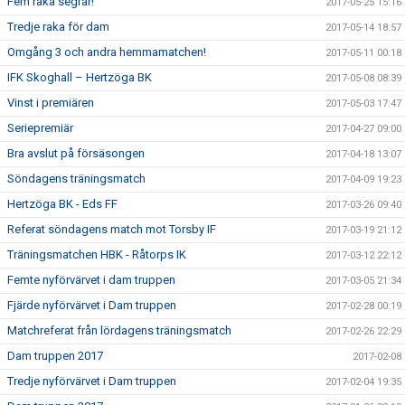
Fem raka segrar!
2017-05-25 15:16
Tredje raka för dam
2017-05-14 18:57
Omgång 3 och andra hemmamatchen!
2017-05-11 00:18
IFK Skoghall – Hertzöga BK
2017-05-08 08:39
Vinst i premiären
2017-05-03 17:47
Seriepremiär
2017-04-27 09:00
Bra avslut på försäsongen
2017-04-18 13:07
Söndagens träningsmatch
2017-04-09 19:23
Hertzöga BK - Eds FF
2017-03-26 09:40
Referat söndagens match mot Torsby IF
2017-03-19 21:12
Träningsmatchen HBK - Råtorps IK
2017-03-12 22:12
Femte nyförvärvet i dam truppen
2017-03-05 21:34
Fjärde nyförvärvet i Dam truppen
2017-02-28 00:19
Matchreferat från lördagens träningsmatch
2017-02-26 22:29
Dam truppen 2017
2017-02-08
Tredje nyförvärvet i Dam truppen
2017-02-04 19:35