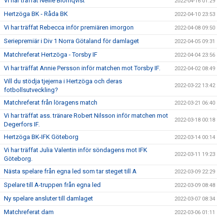
Vi har träffat Nellie Blomqvist
2022-04-16 01:29
Hertzöga BK - Råda BK
2022-04-10 23:53
Vi har träffat Rebecca inför premiären imorgon
2022-04-08 09:50
Seriepremiär i Div 1 Norra Götaland för damlaget
2022-04-05 09:31
Matchreferat Hertzöga - Torsby IF
2022-04-04 23:56
Vi har träffat Annie Persson inför matchen mot Torsby IF.
2022-04-02 08:49
Vill du stödja tjejerna i Hertzöga och deras
2022-03-22 13:42
fotbollsutveckling?
Matchreferat från löragens match
2022-03-21 06:40
Vi har träffat ass. tränare Robert Nilsson inför matchen mot
2022-03-18 00:18
Degerfors IF.
Hertzöga BK-IFK Göteborg
2022-03-14 00:14
Vi har träffat Julia Valentin inför söndagens mot IFK
2022-03-11 19:23
Göteborg.
Nästa spelare från egna led som tar steget till A
2022-03-09 22:29
Spelare till A-truppen från egna led
2022-03-09 08:48
Ny spelare ansluter till damlaget
2022-03-07 08:34
Matchreferat dam
2022-03-06 01:11