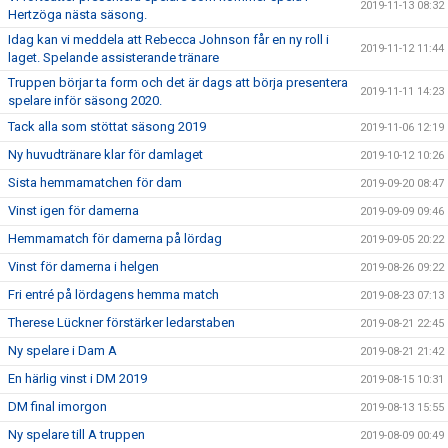
2019-11-13 08:32
Hertzöga nästa säsong.
Idag kan vi meddela att Rebecca Johnson får en ny roll i
2019-11-12 11:44
laget. Spelande assisterande tränare
Truppen börjar ta form och det är dags att börja presentera
2019-11-11 14:23
spelare inför säsong 2020.
Tack alla som stöttat säsong 2019
2019-11-06 12:19
Ny huvudtränare klar för damlaget
2019-10-12 10:26
Sista hemmamatchen för dam
2019-09-20 08:47
Vinst igen för damerna
2019-09-09 09:46
Hemmamatch för damerna på lördag
2019-09-05 20:22
Vinst för damerna i helgen
2019-08-26 09:22
Fri entré på lördagens hemma match
2019-08-23 07:13
Therese Lückner förstärker ledarstaben
2019-08-21 22:45
Ny spelare i Dam A
2019-08-21 21:42
En härlig vinst i DM 2019
2019-08-15 10:31
DM final imorgon
2019-08-13 15:55
Ny spelare till A truppen
2019-08-09 00:49