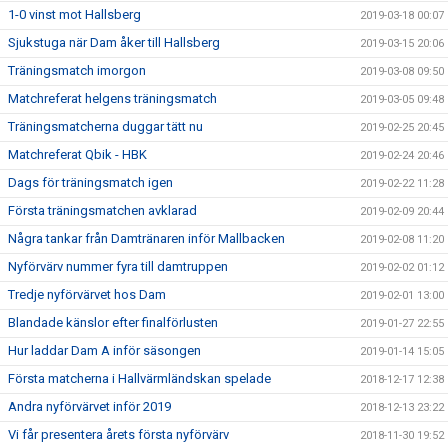
1-0 vinst mot Hallsberg
2019-03-18 00:07
Sjukstuga när Dam åker till Hallsberg
2019-03-15 20:06
Träningsmatch imorgon
2019-03-08 09:50
Matchreferat helgens träningsmatch
2019-03-05 09:48
Träningsmatcherna duggar tätt nu
2019-02-25 20:45
Matchreferat Qbik - HBK
2019-02-24 20:46
Dags för träningsmatch igen
2019-02-22 11:28
Första träningsmatchen avklarad
2019-02-09 20:44
Några tankar från Damtränaren inför Mallbacken
2019-02-08 11:20
Nyförvärv nummer fyra till damtruppen
2019-02-02 01:12
Tredje nyförvärvet hos Dam
2019-02-01 13:00
Blandade känslor efter finalförlusten
2019-01-27 22:55
Hur laddar Dam A inför säsongen
2019-01-14 15:05
Första matcherna i Hallvärmländskan spelade
2018-12-17 12:38
Andra nyförvärvet inför 2019
2018-12-13 23:22
Vi får presentera årets första nyförvärv
2018-11-30 19:52