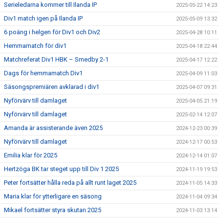
Serieledarna kommer till Ilanda IP
2025-05-22 14:23
Div1 match igen på Ilanda IP
2025-05-09 13:32
6 poäng i helgen för Div1 och Div2
2025-04-28 10:11
Hemmamatch för div1
2025-04-18 22:44
Matchreferat Div1 HBK – Smedby 2-1
2025-04-17 12:22
Dags för hemmamatch Div1
2025-04-09 11:03
Säsongspremiären avklarad i div1
2025-04-07 09:31
Nyförvärv till damlaget
2025-04-05 21:19
Nyförvärv till damlaget
2025-02-14 12:07
Amanda är assisterande även 2025
2024-12-23 00:39
Nyförvärv till damlaget
2024-12-17 00:53
Emilia klar för 2025
2024-12-14 01:07
Hertzöga BK tar steget upp till Div 1 2025
2024-11-19 19:53
Peter fortsätter hålla reda på allt runt laget 2025
2024-11-05 14:33
Maria klar för ytterligare en säsong
2024-11-04 09:34
Mikael fortsätter styra skutan 2025
2024-11-03 13:14