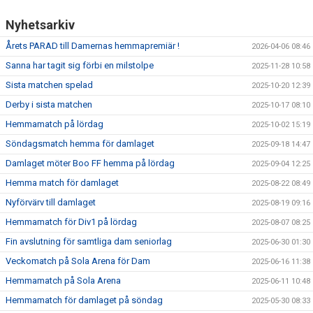
Nyhetsarkiv
Årets PARAD till Damernas hemmapremiär !
2026-04-06 08:46
Sanna har tagit sig förbi en milstolpe
2025-11-28 10:58
Sista matchen spelad
2025-10-20 12:39
Derby i sista matchen
2025-10-17 08:10
Hemmamatch på lördag
2025-10-02 15:19
Söndagsmatch hemma för damlaget
2025-09-18 14:47
Damlaget möter Boo FF hemma på lördag
2025-09-04 12:25
Hemma match för damlaget
2025-08-22 08:49
Nyförvärv till damlaget
2025-08-19 09:16
Hemmamatch för Div1 på lördag
2025-08-07 08:25
Fin avslutning för samtliga dam seniorlag
2025-06-30 01:30
Veckomatch på Sola Arena för Dam
2025-06-16 11:38
Hemmamatch på Sola Arena
2025-06-11 10:48
Hemmamatch för damlaget på söndag
2025-05-30 08:33