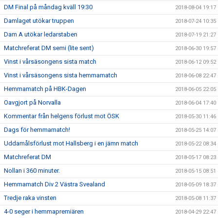
DM Final på måndag kväll 19:30
2018-08-04 19:17
Damlaget utökar truppen
2018-07-24 10:35
Dam A utökar ledarstaben
2018-07-19 21:27
Matchreferat DM semi (lite sent)
2018-06-30 19:57
Vinst i vårsäsongens sista match
2018-06-12 09:52
Vinst i vårsäsongens sista hemmamatch
2018-06-08 22:47
Hemmamatch på HBK-Dagen
2018-06-05 22:05
Oavgjort på Norvalla
2018-06-04 17:40
Kommentar från helgens förlust mot ÖSK
2018-05-30 11:46
Dags för hemmamatch!
2018-05-25 14:07
Uddamålsförlust mot Hallsberg i en jämn match
2018-05-22 08:34
Matchreferat DM
2018-05-17 08:23
Nollan i 360 minuter.
2018-05-15 08:51
Hemmamatch Div 2 Västra Svealand
2018-05-09 18:37
Tredje raka vinsten
2018-05-08 11:37
4-0 seger i hemmapremiären
2018-04-29 22:47