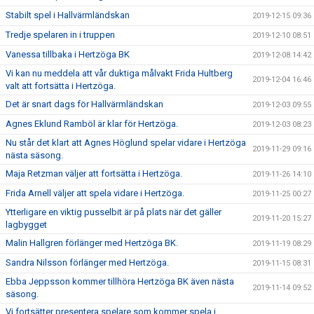
Stabilt spel i Hallvärmländskan
2019-12-15 09:36
Tredje spelaren in i truppen
2019-12-10 08:51
Vanessa tillbaka i Hertzöga BK
2019-12-08 14:42
Vi kan nu meddela att vår duktiga målvakt Frida Hultberg
2019-12-04 16:46
valt att fortsätta i Hertzöga.
Det är snart dags för Hallvärmländskan
2019-12-03 09:55
Agnes Eklund Ramböl är klar för Hertzöga.
2019-12-03 08:23
Nu står det klart att Agnes Höglund spelar vidare i Hertzöga
2019-11-29 09:16
nästa säsong.
Maja Retzman väljer att fortsätta i Hertzöga.
2019-11-26 14:10
Frida Arnell väljer att spela vidare i Hertzöga.
2019-11-25 00:27
Ytterligare en viktig pusselbit är på plats när det gäller
2019-11-20 15:27
lagbygget
Malin Hallgren förlänger med Hertzöga BK.
2019-11-19 08:29
Sandra Nilsson förlänger med Hertzöga.
2019-11-15 08:31
Ebba Jeppsson kommer tillhöra Hertzöga BK även nästa
2019-11-14 09:52
säsong.
Vi fortsätter presentera spelare som kommer spela i