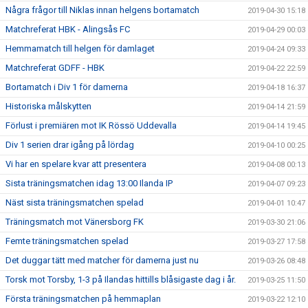
Några frågor till Niklas innan helgens bortamatch
2019-04-30 15:18
Matchreferat HBK - Alingsås FC
2019-04-29 00:03
Hemmamatch till helgen för damlaget
2019-04-24 09:33
Matchreferat GDFF - HBK
2019-04-22 22:59
Bortamatch i Div 1 för damerna
2019-04-18 16:37
Historiska målskytten
2019-04-14 21:59
Förlust i premiären mot IK Rössö Uddevalla
2019-04-14 19:45
Div 1 serien drar igång på lördag
2019-04-10 00:25
Vi har en spelare kvar att presentera
2019-04-08 00:13
Sista träningsmatchen idag 13:00 Ilanda IP
2019-04-07 09:23
Näst sista träningsmatchen spelad
2019-04-01 10:47
Träningsmatch mot Vänersborg FK
2019-03-30 21:06
Femte träningsmatchen spelad
2019-03-27 17:58
Det duggar tätt med matcher för damerna just nu
2019-03-26 08:48
Torsk mot Torsby, 1-3 på Ilandas hittills blåsigaste dag i år.
2019-03-25 11:50
Första träningsmatchen på hemmaplan
2019-03-22 12:10