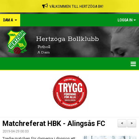
VÄLKOMMEN TILL HERTZÖGA BK!
DAM A
LOGGA IN
Hertzöga Bollklubb
Fotboll
A Dam
HEM
NYHETER
KALENDER
MATCHER
Matchreferat HBK - Alingsås FC
<
>
TRUPPEN
2019-04-29 00:03
Tredje matchen för damerna i division ett