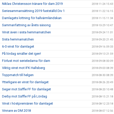
Niklas Christensson tränare för dam 2019
2018-11-24 15:43
Seriesammansättning 2019 fastställd Div 1
2018-11-22 16:15
Damlagets lottning för hallvärmländskan
2018-11-15 11:34
Sammanfattning av årets säsong
2018-10-29 10:47
Vinst även i sista hemmamatchen
2018-09-24 11:01
Sista hemmamatchen
2018-09-20 21:45
6-0 vinst för damlaget
2018-09-16 09:33
På lördag smäller det igen!
2018-09-13 21:59
Förlust mot serieledarna för dam
2018-09-08 00:09
Viktig vinst mot IFK Hallsberg
2018-09-03 08:39
Toppmatch till helgen
2018-08-30 08:39
Ytterligare en vinst för damlaget
2018-08-26 20:49
Seger mot Säffle FF för damlaget
2018-08-20 10:48
Derby mot Säffle FF på Lördag
2018-08-15 21:18
Vinst i höstpremiären för damlaget
2018-08-12 23:18
Vinnare av DM 2018
2018-08-07 12:56