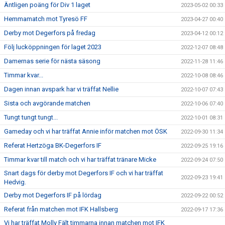
Äntligen poäng för Div 1 laget
2023-05-02 00:33
Hemmamatch mot Tyresö FF
2023-04-27 00:40
Derby mot Degerfors på fredag
2023-04-12 00:12
Följ lucköppningen för laget 2023
2022-12-07 08:48
Damernas serie för nästa säsong
2022-11-28 11:46
Timmar kvar...
2022-10-08 08:46
Dagen innan avspark har vi träffat Nellie
2022-10-07 07:43
Sista och avgörande matchen
2022-10-06 07:40
Tungt tungt tungt...
2022-10-01 08:31
Gameday och vi har träffat Annie inför matchen mot ÖSK
2022-09-30 11:34
Referat Hertzöga BK-Degerfors IF
2022-09-25 19:16
Timmar kvar till match och vi har träffat tränare Micke
2022-09-24 07:50
Snart dags för derby mot Degerfors IF och vi har träffat
2022-09-23 19:41
Hedvig.
Derby mot Degerfors IF på lördag
2022-09-22 00:52
Referat från matchen mot IFK Hallsberg
2022-09-17 17:36
Vi har träffat Molly Fält timmarna innan matchen mot IFK