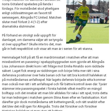
BILDGALLERI
norra Götaland spelades på Ilanda i
lördags. För motståndet stod ytterligare
enligt oddssättningen en favorit till
DOKUMENT
seriesegern, Alingsås FC United. Matchen
slutar med förlust 2-4 (1-2) efter
KONTAKT
dramatiska slutminuter.
HISTORIA
På förhand en otroligt svår uppgift för
damlaget, om damerna väljer att se tyngda
ut över uppgiften? Skulle inte tro det, man
går in helt respektlöst och visar att man är i serien för att stanna.
Hemmalaget höll på att få en mardrömsstart i matchen efter att man
missbedömt en passning i speluppbyggnaden som gjorde att Alingsås
Lisa Johansson direkt kom i ett friläge mot Emilia Rinaldo som räddade
säkert. Laget fick energi av räddningen och börjar hitta mer rätt i sina
defensiva positioner över hela banan och har rätt bra kontroll halvleken ut
på motståndarnas anfallsspel. När lagets defensiv började sitta kommer
man också mer rätt i sitt anfallsspel och får bättre kontroll även där. Tyvärr
stämmer inte passningsspelet i första halvlek vilket medför en mängd
bolltapp och det innebär att man blir alldeles för raka i sitt spel, trots detta
tar man ledningen i matchen genom Stina Axen efter en fastsituation. Kort
därefter gör dock motståndarna sitt kvitteringsmål, och rätt snabbt efter
det blev det mål igen för Alingsås. Trots det försöker och försöker
Hertzöga halvleken ut men utan att kvittera.