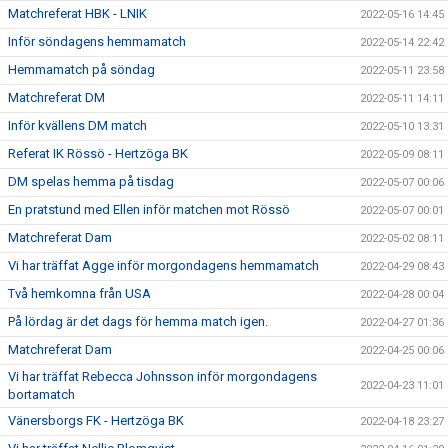
Matchreferat HBK - LNIK
2022-05-16 14:45
Inför söndagens hemmamatch
2022-05-14 22:42
Hemmamatch på söndag
2022-05-11 23:58
Matchreferat DM
2022-05-11 14:11
Inför kvällens DM match
2022-05-10 13:31
Referat IK Rössö - Hertzöga BK
2022-05-09 08:11
DM spelas hemma på tisdag
2022-05-07 00:06
En pratstund med Ellen inför matchen mot Rössö
2022-05-07 00:01
Matchreferat Dam
2022-05-02 08:11
Vi har träffat Agge inför morgondagens hemmamatch
2022-04-29 08:43
Två hemkomna från USA
2022-04-28 00:04
På lördag är det dags för hemma match igen.
2022-04-27 01:36
Matchreferat Dam
2022-04-25 00:06
Vi har träffat Rebecca Johnsson inför morgondagens
2022-04-23 11:01
bortamatch
Vänersborgs FK - Hertzöga BK
2022-04-18 23:27