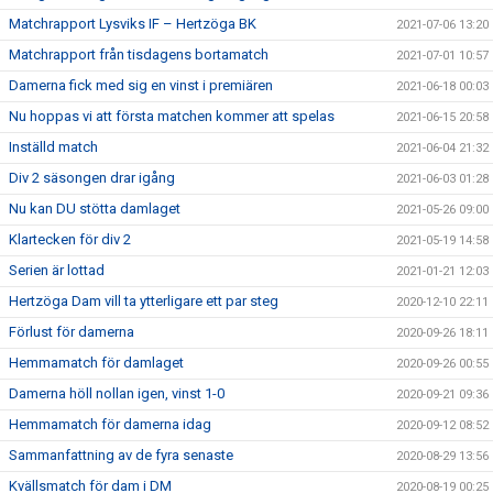
Matchrapport Lysviks IF – Hertzöga BK
2021-07-06 13:20
Matchrapport från tisdagens bortamatch
2021-07-01 10:57
Damerna fick med sig en vinst i premiären
2021-06-18 00:03
Nu hoppas vi att första matchen kommer att spelas
2021-06-15 20:58
Inställd match
2021-06-04 21:32
Div 2 säsongen drar igång
2021-06-03 01:28
Nu kan DU stötta damlaget
2021-05-26 09:00
Klartecken för div 2
2021-05-19 14:58
Serien är lottad
2021-01-21 12:03
Hertzöga Dam vill ta ytterligare ett par steg
2020-12-10 22:11
Förlust för damerna
2020-09-26 18:11
Hemmamatch för damlaget
2020-09-26 00:55
Damerna höll nollan igen, vinst 1-0
2020-09-21 09:36
Hemmamatch för damerna idag
2020-09-12 08:52
Sammanfattning av de fyra senaste
2020-08-29 13:56
Kvällsmatch för dam i DM
2020-08-19 00:25