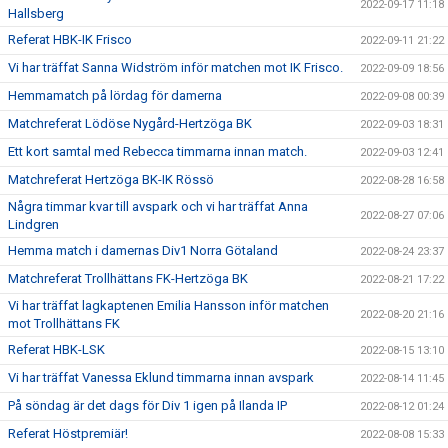
2022-09-17 11:18
Hallsberg
Referat HBK-IK Frisco
2022-09-11 21:22
Vi har träffat Sanna Widström inför matchen mot IK Frisco.
2022-09-09 18:56
Hemmamatch på lördag för damerna
2022-09-08 00:39
Matchreferat Lödöse Nygård-Hertzöga BK
2022-09-03 18:31
Ett kort samtal med Rebecca timmarna innan match.
2022-09-03 12:41
Matchreferat Hertzöga BK-IK Rössö
2022-08-28 16:58
Några timmar kvar till avspark och vi har träffat Anna
2022-08-27 07:06
Lindgren
Hemma match i damernas Div1 Norra Götaland
2022-08-24 23:37
Matchreferat Trollhättans FK-Hertzöga BK
2022-08-21 17:22
Vi har träffat lagkaptenen Emilia Hansson inför matchen
2022-08-20 21:16
mot Trollhättans FK
Referat HBK-LSK
2022-08-15 13:10
Vi har träffat Vanessa Eklund timmarna innan avspark
2022-08-14 11:45
På söndag är det dags för Div 1 igen på Ilanda IP
2022-08-12 01:24
Referat Höstpremiär!
2022-08-08 15:33