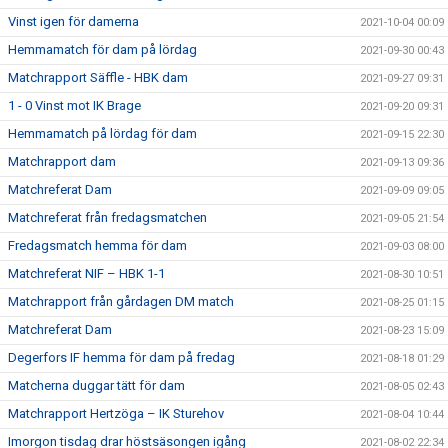
Vinst igen för damerna
2021-10-04 00:09
Hemmamatch för dam på lördag
2021-09-30 00:43
Matchrapport Säffle - HBK dam
2021-09-27 09:31
1 - 0 Vinst mot IK Brage
2021-09-20 09:31
Hemmamatch på lördag för dam
2021-09-15 22:30
Matchrapport dam
2021-09-13 09:36
Matchreferat Dam
2021-09-09 09:05
Matchreferat från fredagsmatchen
2021-09-05 21:54
Fredagsmatch hemma för dam
2021-09-03 08:00
Matchreferat NIF – HBK 1-1
2021-08-30 10:51
Matchrapport från gårdagen DM match
2021-08-25 01:15
Matchreferat Dam
2021-08-23 15:09
Degerfors IF hemma för dam på fredag
2021-08-18 01:29
Matcherna duggar tätt för dam
2021-08-05 02:43
Matchrapport Hertzöga – IK Sturehov
2021-08-04 10:44
Imorgon tisdag drar höstsäsongen igång
2021-08-02 22:34