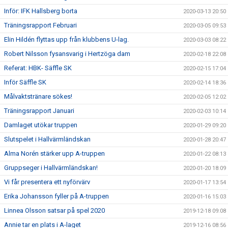
Inför: IFK Hallsberg borta
2020-03-13 20:50
Träningsrapport Februari
2020-03-05 09:53
Elin Hildén flyttas upp från klubbens U-lag.
2020-03-03 08:22
Robert Nilsson fysansvarig i Hertzöga dam
2020-02-18 22:08
Referat: HBK- Säffle SK
2020-02-15 17:04
Inför Säffle SK
2020-02-14 18:36
Målvaktstränare sökes!
2020-02-05 12:02
Träningsrapport Januari
2020-02-03 10:14
Damlaget utökar truppen
2020-01-29 09:20
Slutspelet i Hallvärmländskan
2020-01-28 20:47
Alma Norén stärker upp A-truppen
2020-01-22 08:13
Gruppseger i Hallvärmländskan!
2020-01-20 18:09
Vi får presentera ett nyförvärv
2020-01-17 13:54
Erika Johansson fyller på A-truppen
2020-01-16 15:03
Linnea Olsson satsar på spel 2020
2019-12-18 09:08
Annie tar en plats i A-laget
2019-12-16 08:56