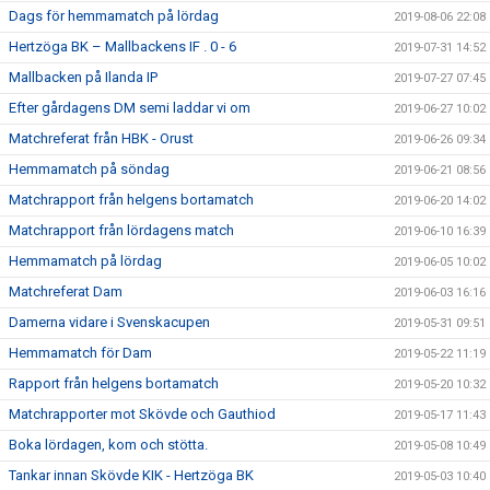
Dags för hemmamatch på lördag
2019-08-06 22:08
Hertzöga BK – Mallbackens IF . 0 - 6
2019-07-31 14:52
Mallbacken på Ilanda IP
2019-07-27 07:45
Efter gårdagens DM semi laddar vi om
2019-06-27 10:02
Matchreferat från HBK - Orust
2019-06-26 09:34
Hemmamatch på söndag
2019-06-21 08:56
Matchrapport från helgens bortamatch
2019-06-20 14:02
Matchrapport från lördagens match
2019-06-10 16:39
Hemmamatch på lördag
2019-06-05 10:02
Matchreferat Dam
2019-06-03 16:16
Damerna vidare i Svenskacupen
2019-05-31 09:51
Hemmamatch för Dam
2019-05-22 11:19
Rapport från helgens bortamatch
2019-05-20 10:32
Matchrapporter mot Skövde och Gauthiod
2019-05-17 11:43
Boka lördagen, kom och stötta.
2019-05-08 10:49
Tankar innan Skövde KIK - Hertzöga BK
2019-05-03 10:40