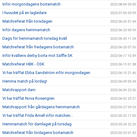
Inför morgondagens bortamatch
2022-08-04 09:00
I huvudet på en lagledare
2022-07-04 03:09
Matchreferat från torsdagen
2022-06-26 01:44
Inför dagens hemmamatch
2022-06-23 00:59
Dags för hemmamatch torsdag kväll
2022-06-20 11:24
Matchreferat från fredagens bortamatch
2022-06-20 07:55
Inför kvällens derby borta mot Säffle SK
2022-06-17 10:39
Matchreferat HBK - ÖSK
2022-06-13 01:38
Vi har träffat Ebba Sandström inför morgondagen
2022-06-10 21:46
Hemma match på lördag!
2022-06-09 00:34
Matchrapport dam
2022-06-04 23:26
Vi har träffat Nova Rosengren
2022-06-02 23:27
Matchrapport från gårdagens hemmamatch
2022-05-27 09:53
Vi har träffat Frida Arnell inför matchen...
2022-05-25 17:00
Hemmamatch för damlaget på torsdag
2022-05-24 22:25
Matchreferat från lördagens bortamatch
2022-05-23 01:42