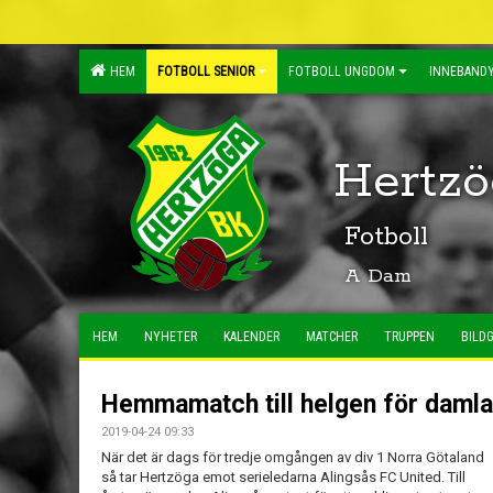
HEM
FOTBOLL SENIOR
FOTBOLL UNGDOM
INNEBANDY
Hertzö
Fotboll
A Dam
HEM
NYHETER
KALENDER
MATCHER
TRUPPEN
BILDG
Hemmamatch till helgen för daml
2019-04-24 09:33
När det är dags för tredje omgången av div 1 Norra Götaland
så tar Hertzöga emot serieledarna Alingsås FC United. Till