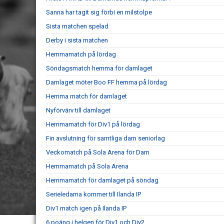
Sanna har tagit sig förbi en milstolpe
Sista matchen spelad
Derby i sista matchen
Hemmamatch på lördag
Söndagsmatch hemma för damlaget
Damlaget möter Boo FF hemma på lördag
Hemma match för damlaget
Nyförvärv till damlaget
Hemmamatch för Div1 på lördag
Fin avslutning för samtliga dam seniorlag
Veckomatch på Sola Arena för Dam
Hemmamatch på Sola Arena
Hemmamatch för damlaget på söndag
Serieledarna kommer till Ilanda IP
Div1 match igen på Ilanda IP
6 poäng i helgen för Div1 och Div2