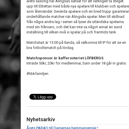
årets säsong har Alingsås satsat för att verkligen ta steget
upp till Elitettan med både nya spelare till klubben och spelare
som återvänder. Sevärda spelare och en bred trupp garanterar
underhållande matcher när Alingsås spelar. Men till skillnad
från några andra lag i serien så lyser de utländska spelarna
med sin frånvaro, och det kan inte va något annat än sund
inställning till vilken nivå vi spelar på och framtids tänk.
Matchstart är 15:00 på Ilanda, så välkomna till IP för att se en
bra fotbollsmatch på lördag.
Matchsponsor är kafferosteriet LÖFBERGS
.
Inträde 50kr, 20kr för medlemmar, barn under 18 går in gratis.
#hbkfamiljen
Nyhetsarkiv
Årets PARAD till Damernas hemmapremiär !