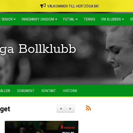
VÄLKOMMEN TILL HERTZÖGA BK!
 SENIOR
INNEBANDY UNGDOM
FUTSAL
TENNIS
OM KLUBBEN
S
ga Bollklubb
ALLERI
DOKUMENT
KONTAKT
HISTORIA
aget
<
>