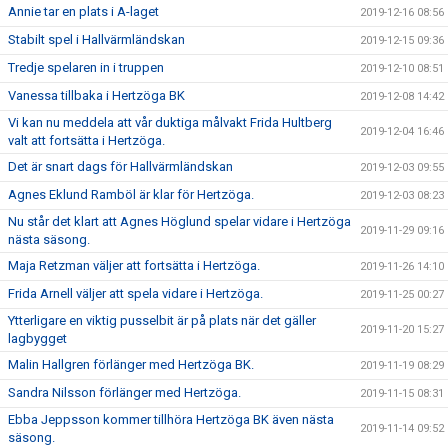
Annie tar en plats i A-laget
2019-12-16 08:56
Stabilt spel i Hallvärmländskan
2019-12-15 09:36
Tredje spelaren in i truppen
2019-12-10 08:51
Vanessa tillbaka i Hertzöga BK
2019-12-08 14:42
Vi kan nu meddela att vår duktiga målvakt Frida Hultberg
2019-12-04 16:46
valt att fortsätta i Hertzöga.
Det är snart dags för Hallvärmländskan
2019-12-03 09:55
Agnes Eklund Ramböl är klar för Hertzöga.
2019-12-03 08:23
Nu står det klart att Agnes Höglund spelar vidare i Hertzöga
2019-11-29 09:16
nästa säsong.
Maja Retzman väljer att fortsätta i Hertzöga.
2019-11-26 14:10
Frida Arnell väljer att spela vidare i Hertzöga.
2019-11-25 00:27
Ytterligare en viktig pusselbit är på plats när det gäller
2019-11-20 15:27
lagbygget
Malin Hallgren förlänger med Hertzöga BK.
2019-11-19 08:29
Sandra Nilsson förlänger med Hertzöga.
2019-11-15 08:31
Ebba Jeppsson kommer tillhöra Hertzöga BK även nästa
2019-11-14 09:52
säsong.