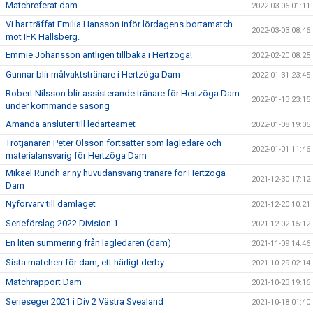
Matchreferat dam
2022-03-06 01:11
Vi har träffat Emilia Hansson inför lördagens bortamatch
2022-03-03 08:46
mot IFK Hallsberg.
Emmie Johansson äntligen tillbaka i Hertzöga!
2022-02-20 08:25
Gunnar blir målvaktstränare i Hertzöga Dam
2022-01-31 23:45
Robert Nilsson blir assisterande tränare för Hertzöga Dam
2022-01-13 23:15
under kommande säsong
Amanda ansluter till ledarteamet
2022-01-08 19:05
Trotjänaren Peter Olsson fortsätter som lagledare och
2022-01-01 11:46
materialansvarig för Hertzöga Dam
Mikael Rundh är ny huvudansvarig tränare för Hertzöga
2021-12-30 17:12
Dam
Nyförvärv till damlaget
2021-12-20 10:21
Serieförslag 2022 Division 1
2021-12-02 15:12
En liten summering från lagledaren (dam)
2021-11-09 14:46
Sista matchen för dam, ett härligt derby
2021-10-29 02:14
Matchrapport Dam
2021-10-23 19:16
Serieseger 2021 i Div 2 Västra Svealand
2021-10-18 01:40