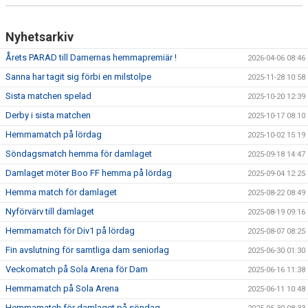
Nyhetsarkiv
Årets PARAD till Damernas hemmapremiär !
2026-04-06 08:46
Sanna har tagit sig förbi en milstolpe
2025-11-28 10:58
Sista matchen spelad
2025-10-20 12:39
Derby i sista matchen
2025-10-17 08:10
Hemmamatch på lördag
2025-10-02 15:19
Söndagsmatch hemma för damlaget
2025-09-18 14:47
Damlaget möter Boo FF hemma på lördag
2025-09-04 12:25
Hemma match för damlaget
2025-08-22 08:49
Nyförvärv till damlaget
2025-08-19 09:16
Hemmamatch för Div1 på lördag
2025-08-07 08:25
Fin avslutning för samtliga dam seniorlag
2025-06-30 01:30
Veckomatch på Sola Arena för Dam
2025-06-16 11:38
Hemmamatch på Sola Arena
2025-06-11 10:48
Hemmamatch för damlaget på söndag