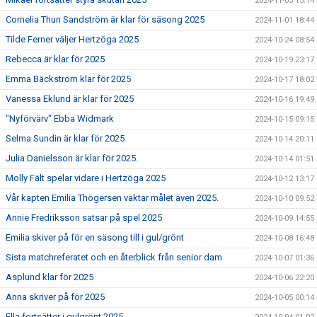
2024-11-03 13:14
Cornelia Thun Sandström är klar för säsong 2025
2024-11-01 18:44
Tilde Ferner väljer Hertzöga 2025
2024-10-24 08:54
Rebecca är klar för 2025
2024-10-19 23:17
Emma Bäckström klar för 2025
2024-10-17 18:02
Vanessa Eklund är klar för 2025
2024-10-16 19:49
"Nyförvärv" Ebba Widmark
2024-10-15 09:15
Selma Sundin är klar för 2025
2024-10-14 20:11
Julia Danielsson är klar för 2025.
2024-10-14 01:51
Molly Fält spelar vidare i Hertzöga 2025
2024-10-12 13:17
Vår kapten Emilia Thögersen vaktar målet även 2025.
2024-10-10 09:52
Annie Fredriksson satsar på spel 2025
2024-10-09 14:55
Emilia skiver på för en säsong till i gul/grönt
2024-10-08 16:48
Sista matchreferatet och en återblick från senior dam
2024-10-07 01:36
Asplund klar för 2025
2024-10-06 22:20
Anna skriver på för 2025
2024-10-05 00:14
Ella fortsätter i gulgrönt 2025