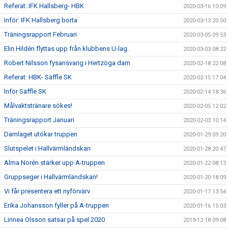
Referat: IFK Hallsberg- HBK
2020-03-16 10:09
Inför: IFK Hallsberg borta
2020-03-13 20:50
Träningsrapport Februari
2020-03-05 09:53
Elin Hildén flyttas upp från klubbens U-lag.
2020-03-03 08:22
Robert Nilsson fysansvarig i Hertzöga dam
2020-02-18 22:08
Referat: HBK- Säffle SK
2020-02-15 17:04
Inför Säffle SK
2020-02-14 18:36
Målvaktstränare sökes!
2020-02-05 12:02
Träningsrapport Januari
2020-02-03 10:14
Damlaget utökar truppen
2020-01-29 09:20
Slutspelet i Hallvärmländskan
2020-01-28 20:47
Alma Norén stärker upp A-truppen
2020-01-22 08:13
Gruppseger i Hallvärmländskan!
2020-01-20 18:09
Vi får presentera ett nyförvärv
2020-01-17 13:54
Erika Johansson fyller på A-truppen
2020-01-16 15:03
Linnea Olsson satsar på spel 2020
2019-12-18 09:08