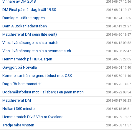
Vinnare av DM 2018
2018-08-07 12:56
DM Final på måndag kväll 19:30
2018-08-04 19:17
Damlaget utökar truppen
2018-07-24 10:35
Dam A utökar ledarstaben
2018-07-19 21:27
Matchreferat DM semi (lite sent)
2018-06-30 19:57
Vinst i vårsäsongens sista match
2018-06-12 09:52
Vinst i vårsäsongens sista hemmamatch
2018-06-08 22:47
Hemmamatch på HBK-Dagen
2018-06-05 22:05
Oavgjort på Norvalla
2018-06-04 17:40
Kommentar från helgens förlust mot ÖSK
2018-05-30 11:46
Dags för hemmamatch!
2018-05-25 14:07
Uddamålsförlust mot Hallsberg i en jämn match
2018-05-22 08:34
Matchreferat DM
2018-05-17 08:23
Nollan i 360 minuter.
2018-05-15 08:51
Hemmamatch Div 2 Västra Svealand
2018-05-09 18:37
Tredje raka vinsten
2018-05-08 11:37