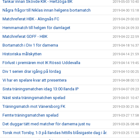
Tankar innan Skövde KIK - Hertzöga BK
2019-05-03 10:40
Några frågor till Niklas innan helgens bortamatch
2019-04-30 15:18
Matchreferat HBK - Alingsås FC
2019-04-29 00:03
Hemmamatch till helgen för damlaget
2019-04-24 09:33
Matchreferat GDFF - HBK
2019-04-22 22:59
Bortamatch i Div 1 för damerna
2019-04-18 16:37
Historiska målskytten
2019-04-14 21:59
Förlust i premiären mot IK Rössö Uddevalla
2019-04-14 19:45
Div 1 serien drar igång på lördag
2019-04-10 00:25
Vi har en spelare kvar att presentera
2019-04-08 00:13
Sista träningsmatchen idag 13:00 Ilanda IP
2019-04-07 09:23
Näst sista träningsmatchen spelad
2019-04-01 10:47
Träningsmatch mot Vänersborg FK
2019-03-30 21:06
Femte träningsmatchen spelad
2019-03-27 17:58
Det duggar tätt med matcher för damerna just nu
2019-03-26 08:48
Torsk mot Torsby, 1-3 på Ilandas hittills blåsigaste dag i år.
2019-03-25 11:50