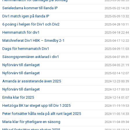
2025-05-30 08:33
Serieledarna kommer till Ilanda IP
2025-05-22 14:23
Div1 match igen på Ilanda IP
2025-05-09 13:32
6 poäng i helgen för Div1 och Div2
2025-04-28 10:11
Hemmamatch för div1
2025-04-18 22:44
Matchreferat Div1 HBK – Smedby 2-1
2025-04-17 12:22
Dags för hemmamatch Div1
2025-04-09 11:03
Säsongspremiären avklarad i div1
2025-04-07 09:31
Nyförvärv till damlaget
2025-04-05 21:19
Nyförvärv till damlaget
2025-02-14 12:07
Amanda är assisterande även 2025
2024-12-23 00:39
Nyförvärv till damlaget
2024-12-17 00:53
Emilia klar för 2025
2024-12-14 01:07
Hertzöga BK tar steget upp till Div 1 2025
2024-11-19 19:53
Peter fortsätter hålla reda på allt runt laget 2025
2024-11-05 14:33
Maria klar för ytterligare en säsong
2024-11-04 09:34
Mikael fortsätter styra skutan 2025