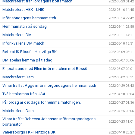
Matchreferat från lördagens bortamatch
2022-05-23 01:42
Matchreferat HBK - LNIK
2022-05-16 14:45
Inför söndagens hemmamatch
2022-05-14 22:42
Hemmamatch på söndag
2022-05-11 23:58
Matchreferat DM
2022-05-11 14:11
Inför kvällens DM match
2022-05-10 13:31
Referat IK Rössö - Hertzöga BK
2022-05-09 08:11
DM spelas hemma på tisdag
2022-05-07 00:06
En pratstund med Ellen inför matchen mot Rössö
2022-05-07 00:01
Matchreferat Dam
2022-05-02 08:11
Vi har träffat Agge inför morgondagens hemmamatch
2022-04-29 08:43
Två hemkomna från USA
2022-04-28 00:04
På lördag är det dags för hemma match igen.
2022-04-27 01:36
Matchreferat Dam
2022-04-25 00:06
Vi har träffat Rebecca Johnsson inför morgondagens
2022-04-23 11:01
bortamatch
Vänersborgs FK - Hertzöga BK
2022-04-18 23:27