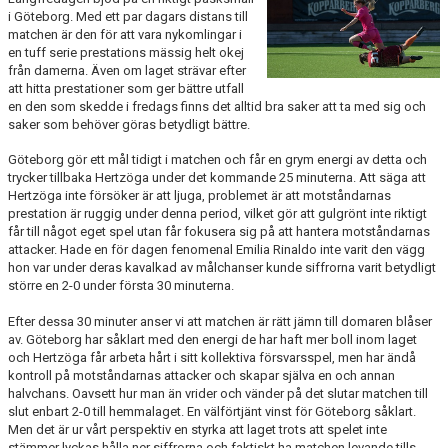
BILDGALLERI
i Göteborg. Med ett par dagars distans till
matchen är den för att vara nykomlingar i
en tuff serie prestations mässig helt okej
DOKUMENT
från damerna. Även om laget strävar efter
att hitta prestationer som ger bättre utfall
KONTAKT
en den som skedde i fredags finns det alltid bra saker att ta med sig och
saker som behöver göras betydligt bättre.
HISTORIA
Göteborg gör ett mål tidigt i matchen och får en grym energi av detta och
trycker tillbaka Hertzöga under det kommande 25 minuterna. Att säga att
Hertzöga inte försöker är att ljuga, problemet är att motståndarnas
prestation är ruggig under denna period, vilket gör att gulgrönt inte riktigt
får till något eget spel utan får fokusera sig på att hantera motståndarnas
attacker. Hade en för dagen fenomenal Emilia Rinaldo inte varit den vägg
hon var under deras kavalkad av målchanser kunde siffrorna varit betydligt
större en 2-0 under första 30 minuterna.
Efter dessa 30 minuter anser vi att matchen är rätt jämn till domaren blåser
av. Göteborg har såklart med den energi de har haft mer boll inom laget
och Hertzöga får arbeta hårt i sitt kollektiva försvarsspel, men har ändå
kontroll på motståndarnas attacker och skapar själva en och annan
halvchans. Oavsett hur man än vrider och vänder på det slutar matchen till
slut enbart 2-0 till hemmalaget. En välförtjänt vinst för Göteborg såklart.
Men det är ur vårt perspektiv en styrka att laget trots att spelet inte
stämmer lyckas hålla ner siffrorna och faktiskt ha matchen levande tills