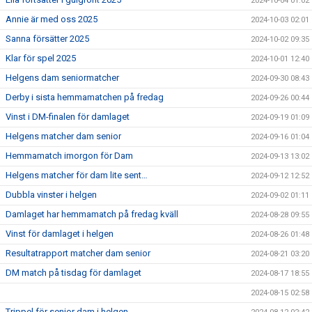
2024-10-04 01:02
Annie är med oss 2025
2024-10-03 02:01
Sanna försätter 2025
2024-10-02 09:35
Klar för spel 2025
2024-10-01 12:40
Helgens dam seniormatcher
2024-09-30 08:43
Derby i sista hemmamatchen på fredag
2024-09-26 00:44
Vinst i DM-finalen för damlaget
2024-09-19 01:09
Helgens matcher dam senior
2024-09-16 01:04
Hemmamatch imorgon för Dam
2024-09-13 13:02
Helgens matcher för dam lite sent…
2024-09-12 12:52
Dubbla vinster i helgen
2024-09-02 01:11
Damlaget har hemmamatch på fredag kväll
2024-08-28 09:55
Vinst för damlaget i helgen
2024-08-26 01:48
Resultatrapport matcher dam senior
2024-08-21 03:20
DM match på tisdag för damlaget
2024-08-17 18:55
2024-08-15 02:58
Trippel för senior dam i helgen