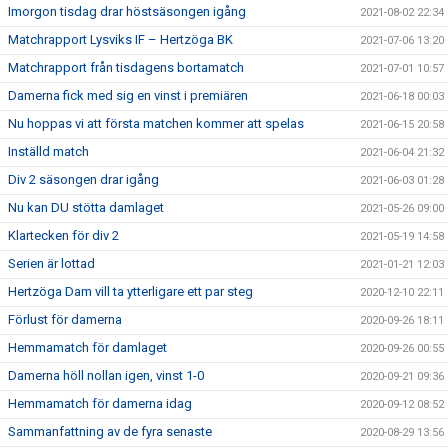
Imorgon tisdag drar höstsäsongen igång
2021-08-02 22:34
Matchrapport Lysviks IF – Hertzöga BK
2021-07-06 13:20
Matchrapport från tisdagens bortamatch
2021-07-01 10:57
Damerna fick med sig en vinst i premiären
2021-06-18 00:03
Nu hoppas vi att första matchen kommer att spelas
2021-06-15 20:58
Inställd match
2021-06-04 21:32
Div 2 säsongen drar igång
2021-06-03 01:28
Nu kan DU stötta damlaget
2021-05-26 09:00
Klartecken för div 2
2021-05-19 14:58
Serien är lottad
2021-01-21 12:03
Hertzöga Dam vill ta ytterligare ett par steg
2020-12-10 22:11
Förlust för damerna
2020-09-26 18:11
Hemmamatch för damlaget
2020-09-26 00:55
Damerna höll nollan igen, vinst 1-0
2020-09-21 09:36
Hemmamatch för damerna idag
2020-09-12 08:52
Sammanfattning av de fyra senaste
2020-08-29 13:56