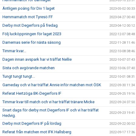
2023-05-10 23:31
Äntligen poäng för Div 1 laget
2023-05-02 00:33
Hemmamatch mot Tyresö FF
2023-04-27 00:40
Derby mot Degerfors på fredag
2023-04-12 00:12
Följ lucköppningen för laget 2023
2022-12-07 08:48
Damernas serie för nästa säsong
2022-11-28 11:46
Timmar kvar...
2022-10-08 08:46
Dagen innan avspark har vi träffat Nellie
2022-10-07 07:43
Sista och avgörande matchen
2022-10-06 07:40
Tungt tungt tungt...
2022-10-01 08:31
Gameday och vi har träffat Annie inför matchen mot ÖSK
2022-09-30 11:34
Referat Hertzöga BK-Degerfors IF
2022-09-25 19:16
Timmar kvar till match och vi har träffat tränare Micke
2022-09-24 07:50
Snart dags för derby mot Degerfors IF och vi har träffat
2022-09-23 19:41
Hedvig.
Derby mot Degerfors IF på lördag
2022-09-22 00:52
Referat från matchen mot IFK Hallsberg
2022-09-17 17:36