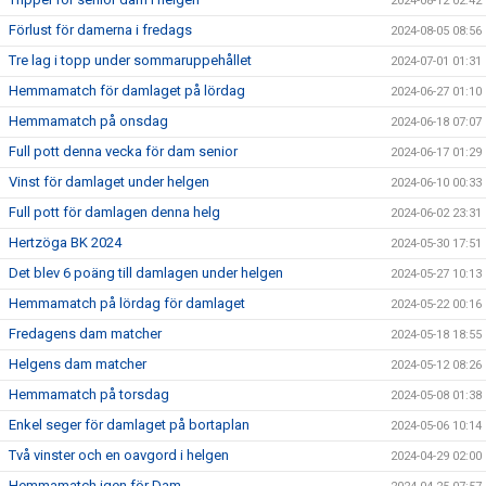
2024-08-12 02:42
Förlust för damerna i fredags
2024-08-05 08:56
Tre lag i topp under sommaruppehållet
2024-07-01 01:31
Hemmamatch för damlaget på lördag
2024-06-27 01:10
Hemmamatch på onsdag
2024-06-18 07:07
Full pott denna vecka för dam senior
2024-06-17 01:29
Vinst för damlaget under helgen
2024-06-10 00:33
Full pott för damlagen denna helg
2024-06-02 23:31
Hertzöga BK 2024
2024-05-30 17:51
Det blev 6 poäng till damlagen under helgen
2024-05-27 10:13
Hemmamatch på lördag för damlaget
2024-05-22 00:16
Fredagens dam matcher
2024-05-18 18:55
Helgens dam matcher
2024-05-12 08:26
Hemmamatch på torsdag
2024-05-08 01:38
Enkel seger för damlaget på bortaplan
2024-05-06 10:14
Två vinster och en oavgord i helgen
2024-04-29 02:00
Hemmamatch igen för Dam