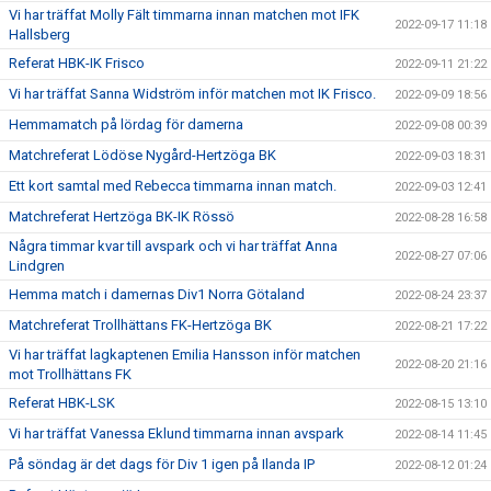
Vi har träffat Molly Fält timmarna innan matchen mot IFK
2022-09-17 11:18
Hallsberg
Referat HBK-IK Frisco
2022-09-11 21:22
Vi har träffat Sanna Widström inför matchen mot IK Frisco.
2022-09-09 18:56
Hemmamatch på lördag för damerna
2022-09-08 00:39
Matchreferat Lödöse Nygård-Hertzöga BK
2022-09-03 18:31
Ett kort samtal med Rebecca timmarna innan match.
2022-09-03 12:41
Matchreferat Hertzöga BK-IK Rössö
2022-08-28 16:58
Några timmar kvar till avspark och vi har träffat Anna
2022-08-27 07:06
Lindgren
Hemma match i damernas Div1 Norra Götaland
2022-08-24 23:37
Matchreferat Trollhättans FK-Hertzöga BK
2022-08-21 17:22
Vi har träffat lagkaptenen Emilia Hansson inför matchen
2022-08-20 21:16
mot Trollhättans FK
Referat HBK-LSK
2022-08-15 13:10
Vi har träffat Vanessa Eklund timmarna innan avspark
2022-08-14 11:45
På söndag är det dags för Div 1 igen på Ilanda IP
2022-08-12 01:24