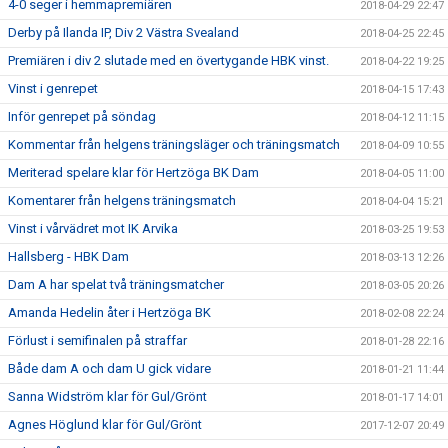
4-0 seger i hemmapremiären
2018-04-29 22:47
Derby på Ilanda IP, Div 2 Västra Svealand
2018-04-25 22:45
Premiären i div 2 slutade med en övertygande HBK vinst.
2018-04-22 19:25
Vinst i genrepet
2018-04-15 17:43
Inför genrepet på söndag
2018-04-12 11:15
Kommentar från helgens träningsläger och träningsmatch
2018-04-09 10:55
Meriterad spelare klar för Hertzöga BK Dam
2018-04-05 11:00
Komentarer från helgens träningsmatch
2018-04-04 15:21
Vinst i vårvädret mot IK Arvika
2018-03-25 19:53
Hallsberg - HBK Dam
2018-03-13 12:26
Dam A har spelat två träningsmatcher
2018-03-05 20:26
Amanda Hedelin åter i Hertzöga BK
2018-02-08 22:24
Förlust i semifinalen på straffar
2018-01-28 22:16
Både dam A och dam U gick vidare
2018-01-21 11:44
Sanna Widström klar för Gul/Grönt
2018-01-17 14:01
Agnes Höglund klar för Gul/Grönt
2017-12-07 20:49