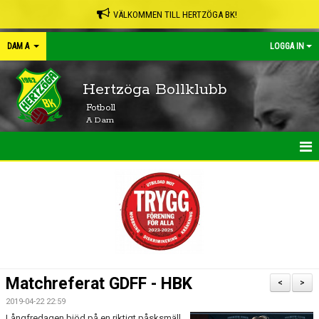
VÄLKOMMEN TILL HERTZÖGA BK!
DAM A
LOGGA IN
Hertzöga Bollklubb
Fotboll
A Dam
HEM
NYHETER
KALENDER
MATCHER
Matchreferat GDFF - HBK
<
>
TRUPPEN
2019-04-22 22:59
Långfredagen bjöd på en riktigt påsksmäll