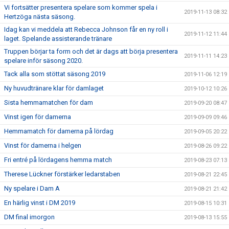
Vi fortsätter presentera spelare som kommer spela i
2019-11-13 08:32
Hertzöga nästa säsong.
Idag kan vi meddela att Rebecca Johnson får en ny roll i
2019-11-12 11:44
laget. Spelande assisterande tränare
Truppen börjar ta form och det är dags att börja presentera
2019-11-11 14:23
spelare inför säsong 2020.
Tack alla som stöttat säsong 2019
2019-11-06 12:19
Ny huvudtränare klar för damlaget
2019-10-12 10:26
Sista hemmamatchen för dam
2019-09-20 08:47
Vinst igen för damerna
2019-09-09 09:46
Hemmamatch för damerna på lördag
2019-09-05 20:22
Vinst för damerna i helgen
2019-08-26 09:22
Fri entré på lördagens hemma match
2019-08-23 07:13
Therese Lückner förstärker ledarstaben
2019-08-21 22:45
Ny spelare i Dam A
2019-08-21 21:42
En härlig vinst i DM 2019
2019-08-15 10:31
DM final imorgon
2019-08-13 15:55