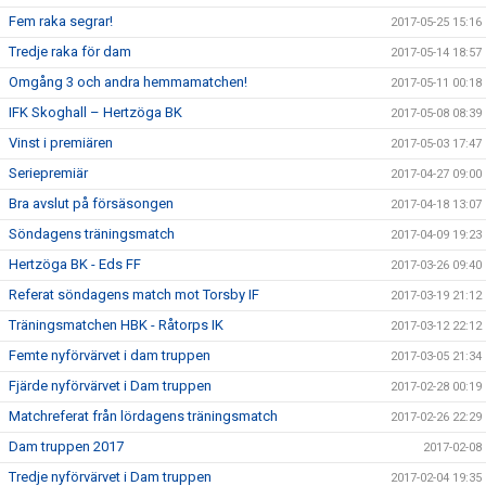
Fem raka segrar!
2017-05-25 15:16
Tredje raka för dam
2017-05-14 18:57
Omgång 3 och andra hemmamatchen!
2017-05-11 00:18
IFK Skoghall – Hertzöga BK
2017-05-08 08:39
Vinst i premiären
2017-05-03 17:47
Seriepremiär
2017-04-27 09:00
Bra avslut på försäsongen
2017-04-18 13:07
Söndagens träningsmatch
2017-04-09 19:23
Hertzöga BK - Eds FF
2017-03-26 09:40
Referat söndagens match mot Torsby IF
2017-03-19 21:12
Träningsmatchen HBK - Råtorps IK
2017-03-12 22:12
Femte nyförvärvet i dam truppen
2017-03-05 21:34
Fjärde nyförvärvet i Dam truppen
2017-02-28 00:19
Matchreferat från lördagens träningsmatch
2017-02-26 22:29
Dam truppen 2017
2017-02-08
Tredje nyförvärvet i Dam truppen
2017-02-04 19:35