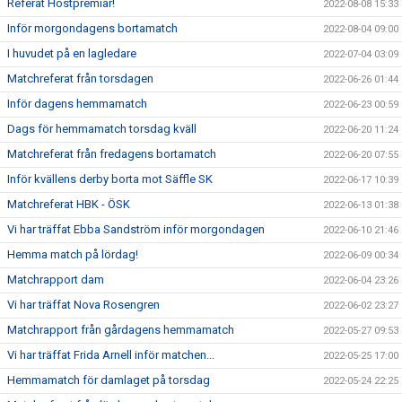
Referat Höstpremiär!
2022-08-08 15:33
Inför morgondagens bortamatch
2022-08-04 09:00
I huvudet på en lagledare
2022-07-04 03:09
Matchreferat från torsdagen
2022-06-26 01:44
Inför dagens hemmamatch
2022-06-23 00:59
Dags för hemmamatch torsdag kväll
2022-06-20 11:24
Matchreferat från fredagens bortamatch
2022-06-20 07:55
Inför kvällens derby borta mot Säffle SK
2022-06-17 10:39
Matchreferat HBK - ÖSK
2022-06-13 01:38
Vi har träffat Ebba Sandström inför morgondagen
2022-06-10 21:46
Hemma match på lördag!
2022-06-09 00:34
Matchrapport dam
2022-06-04 23:26
Vi har träffat Nova Rosengren
2022-06-02 23:27
Matchrapport från gårdagens hemmamatch
2022-05-27 09:53
Vi har träffat Frida Arnell inför matchen...
2022-05-25 17:00
Hemmamatch för damlaget på torsdag
2022-05-24 22:25