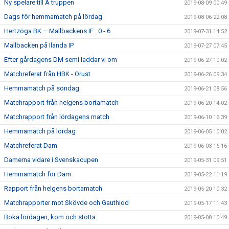
Ny spelare till A truppen
2019-08-09 00:49
Dags för hemmamatch på lördag
2019-08-06 22:08
Hertzöga BK – Mallbackens IF . 0 - 6
2019-07-31 14:52
Mallbacken på Ilanda IP
2019-07-27 07:45
Efter gårdagens DM semi laddar vi om
2019-06-27 10:02
Matchreferat från HBK - Orust
2019-06-26 09:34
Hemmamatch på söndag
2019-06-21 08:56
Matchrapport från helgens bortamatch
2019-06-20 14:02
Matchrapport från lördagens match
2019-06-10 16:39
Hemmamatch på lördag
2019-06-05 10:02
Matchreferat Dam
2019-06-03 16:16
Damerna vidare i Svenskacupen
2019-05-31 09:51
Hemmamatch för Dam
2019-05-22 11:19
Rapport från helgens bortamatch
2019-05-20 10:32
Matchrapporter mot Skövde och Gauthiod
2019-05-17 11:43
Boka lördagen, kom och stötta.
2019-05-08 10:49