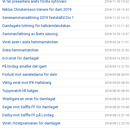
Vi får presentera årets första nyförvärv
2018-11-30 19:52
Niklas Christensson tränare för dam 2019
2018-11-24 15:43
Seriesammansättning 2019 fastställd Div 1
2018-11-22 16:15
Damlagets lottning för hallvärmländskan
2018-11-15 11:34
Sammanfattning av årets säsong
2018-10-29 10:47
Vinst även i sista hemmamatchen
2018-09-24 11:01
Sista hemmamatchen
2018-09-20 21:45
6-0 vinst för damlaget
2018-09-16 09:33
På lördag smäller det igen!
2018-09-13 21:59
Förlust mot serieledarna för dam
2018-09-08 00:09
Viktig vinst mot IFK Hallsberg
2018-09-03 08:39
Toppmatch till helgen
2018-08-30 08:39
Ytterligare en vinst för damlaget
2018-08-26 20:49
Seger mot Säffle FF för damlaget
2018-08-20 10:48
Derby mot Säffle FF på Lördag
2018-08-15 21:18
Vinst i höstpremiären för damlaget
2018-08-12 23:18