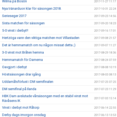
Wilma på Bosön
2017-11-27 11:17
Nya tränarduon klar för säsongen 2018.
2017-10-31 22:24
Serieseger 2017
2017-09-23 14:56
Sista matchen för säsongen
2017-09-20 18:23
5-0 vinst i derbyt!!
2017-09-16 17:01
Hertzöga vann den viktiga matchen mot Villastaden
2017-09-08 21:57
Det är hemmamatch om nu någon missat detta ;)
2017-09-07 11:27
3-0 vinst mot Bråten hemma
2017-08-29 18:36
Hemmamatch för Damerna
2017-08-24 07:59
Oavgjort i derbyt
2017-08-08 10:19
Höstsäsongen drar igång
2017-08-03 08:13
Uddamålsförlust i DM semifinalen
2017-07-25 07:25
DM semifinal på Ilanda
2017-07-23 11:29
HBK Dam avslutade vårsäsongen med en stabil vinst mot
2017-07-03 15:14
Rävåsens IK
Vinst i derbyt mot Råtorp
2017-06-14 22:55
Derby dags imorgon onsdag
2017-06-13 13:53