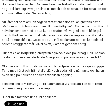
domaren blåser av den. Damerna kommer fortsätta arbeta med huvudet
högt och lära sig av varje helhet till match och se situation för situation och
komma bättre ur det. Serien är lång.
Nu låter det som att Hertzöga var totalt chanslösa? I ärlighetens namn
börjar man matchen vasst fram till deras tidiga mål. Sedan har man ett antal
halvchanser som med lite tur kunde studsat vår väg. Alla som håller på
med fotboll vet vad ett mål betyder och vad det i energi kan ge. Man ska
ändå komma ihåg att Göteborgs 2-0 mål seglar upp som en kandidat till
seriens snyggaste mål. Vilket skott, klart det ger dom energi.
Hur det än är, börjar idag en ny träningsvecka och på lördag 15:00 spelas
nästa match mot serieledande Allingsås FC på familjevänliga Ilanda IP.
Glöm inte att ditt stöd, din närvaro och ger tjejerna en extra skjuts i ryggen.
Ta nu med först och främst dig själv och sedan dina närmaste och ha en
skön dag på Karlstads finaste fotbollsanläggning.
Tillsammans är vi Hertzöga - Tillsammans är vi #hbkfamilljen som i mot
och medgång ger varandra energi!
Bilder från matchen finns i bildgalleriet