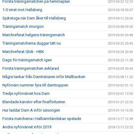
Första träningsmatchen på hemmaplan
2019-03-22 12:10
1-0 vinst mot Hallsberg
2019-03-18 00:07
Sjukstuga när Dam åker till Hallsberg
2019-03-15 20:06
Träningsmatch imorgon
2019-03-08 09:50
Matchreferat helgens träningsmatch
2019-03-05 09:48
Träningsmatcherna duggar tätt nu
2019-02-25 20:45
Matchreferat Qbik - HBK
2019-02-24 20:46
Dags för träningsmatch igen
2019-02-22 11:28
Första träningsmatchen avklarad
2019-02-09 20:44
Några tankar från Damtränaren inför Mallbacken
2019-02-08 11:20
Nyförvärv nummer fyra till damtruppen
2019-02-02 01:12
Tredje nyförvärvet hos Dam
2019-02-01 13:00
Blandade känslor efter finalförlusten
2019-01-27 22:55
Hur laddar Dam A inför säsongen
2019-01-14 15:05
Första matcherna i Hallvärmländskan spelade
2018-12-17 12:38
Andra nyförvärvet inför 2019
2018-12-13 23:22