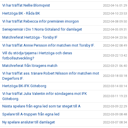
Vi har träffat Nellie Blomqvist
2022-04-16 01:29
Hertzöga BK - Råda BK
2022-04-10 23:53
Vi har träffat Rebecca inför premiären imorgon
2022-04-08 09:50
Seriepremiär i Div 1 Norra Götaland för damlaget
2022-04-05 09:31
Matchreferat Hertzöga - Torsby IF
2022-04-04 23:56
Vi har träffat Annie Persson inför matchen mot Torsby IF.
2022-04-02 08:49
Vill du stödja tjejerna i Hertzöga och deras
2022-03-22 13:42
fotbollsutveckling?
Matchreferat från löragens match
2022-03-21 06:40
Vi har träffat ass. tränare Robert Nilsson inför matchen mot
2022-03-18 00:18
Degerfors IF.
Hertzöga BK-IFK Göteborg
2022-03-14 00:14
Vi har träffat Julia Valentin inför söndagens mot IFK
2022-03-11 19:23
Göteborg.
Nästa spelare från egna led som tar steget till A
2022-03-09 22:29
Spelare till A-truppen från egna led
2022-03-09 08:48
Ny spelare ansluter till damlaget
2022-03-07 08:34