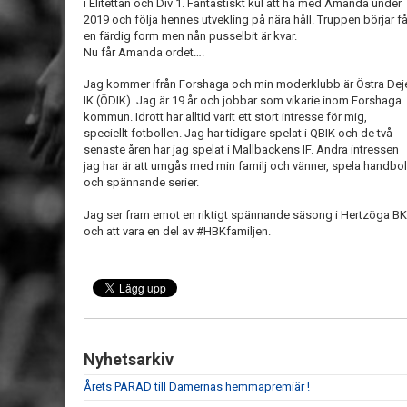
i Elitettan och Div 1. Fantastiskt kul att ha med Amanda under
2019 och följa hennes utvekling på nära håll. Truppen börjar f
en färdig form men nån pusselbit är kvar.
Nu får Amanda ordet….
Jag kommer ifrån Forshaga och min moderklubb är Östra Dej
IK (ÖDIK). Jag är 19 år och jobbar som vikarie inom Forshaga
kommun. Idrott har alltid varit ett stort intresse för mig,
speciellt fotbollen. Jag har tidigare spelat i QBIK och de två
senaste åren har jag spelat i Mallbackens IF. Andra intressen
jag har är att umgås med min familj och vänner, spela handbol
och spännande serier.
Jag ser fram emot en riktigt spännande säsong i Hertzöga BK
och att vara en del av #HBKfamiljen.
Nyhetsarkiv
Årets PARAD till Damernas hemmapremiär !