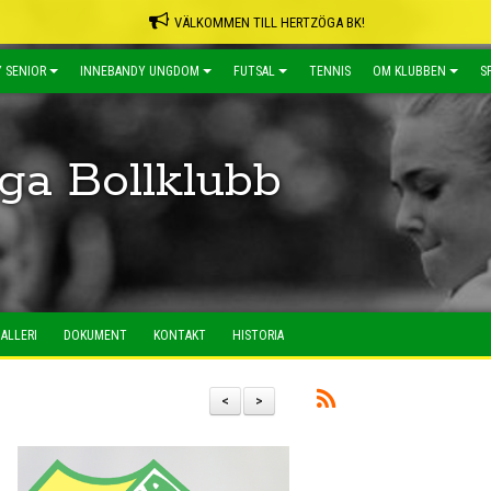
VÄLKOMMEN TILL HERTZÖGA BK!
 SENIOR
INNEBANDY UNGDOM
FUTSAL
TENNIS
OM KLUBBEN
S
ga Bollklubb
ALLERI
DOKUMENT
KONTAKT
HISTORIA
<
>
l