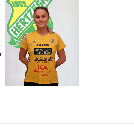
å
e
l