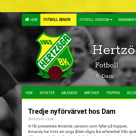
HEM
FOTBOLL SENIOR
FOTBOLL UNGDOM
INNEBANDY
Hertzö
Fotboll
A Dam
HEM
NYHETER
KALENDER
MATCHER
TRUPPEN
BILDG
Tredje nyförvärvet hos Dam
2019-02-01 13:00
Vi får presentera Amanda Jansson som fyller på truppen,
Amanda har trots sin unga ålder några års erfarenhet från spe