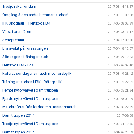
Tredje raka för dam
2017-05-14 18:57
Omgång 3 och andra hemmamatchen!
2017-05-11 00:18
IFK Skoghall – Hertzöga BK
2017-05-08 08:39
Vinst i premiären
2017-05-03 17:47
Seriepremiär
2017-04-27 09:00
Bra avslut på försäsongen
2017-04-18 13:07
Söndagens träningsmatch
2017-04-09 19:23
Hertzöga BK - Eds FF
2017-03-26 09:40
Referat söndagens match mot Torsby IF
2017-03-19 21:12
Träningsmatchen HBK - Råtorps IK
2017-03-12 22:12
Femte nyförvärvet i dam truppen
2017-03-05 21:34
Fjärde nyförvärvet i Dam truppen
2017-02-28 00:19
Matchreferat från lördagens träningsmatch
2017-02-26 22:29
Dam truppen 2017
2017-02-08
Tredje nyförvärvet i Dam truppen
2017-02-04 19:35
Dam truppen 2017
2017-01-26 23:19