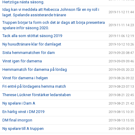
Hertzöga nästa säsong.
Idag kan vi meddela att Rebecca Johnson får en ny roll i
2019-11-12 11:44
laget. Spelande assisterande tränare
Truppen börjar ta form och det är dags att börja presentera
2019-11-11 14:23
spelare inför säsong 2020.
Tack alla som stöttat säsong 2019
2019-11-06 12:19
Ny huvudtränare klar för damlaget
2019-10-12 10:26
Sista hemmamatchen för dam
2019-09-20 08:47
Vinst igen för damerna
2019-09-09 09:46
Hemmamatch för damerna på lördag
2019-09-05 20:22
Vinst för damerna i helgen
2019-08-26 09:22
Fri entré på lördagens hemma match
2019-08-23 07:13
Therese Lückner förstärker ledarstaben
2019-08-21 22:45
Ny spelare i Dam A
2019-08-21 21:42
En härlig vinst i DM 2019
2019-08-15 10:31
DM final imorgon
2019-08-13 15:55
Ny spelare till A truppen
2019-08-09 00:49