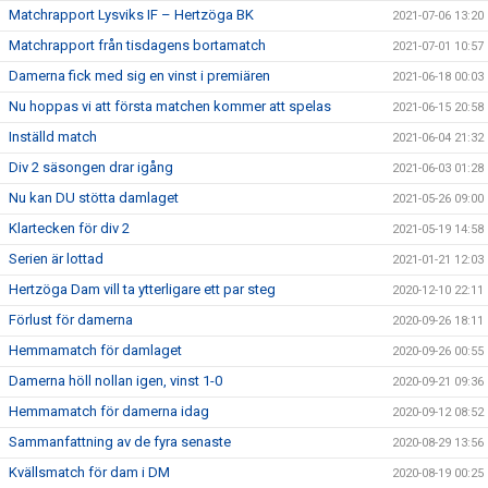
Matchrapport Lysviks IF – Hertzöga BK
2021-07-06 13:20
Matchrapport från tisdagens bortamatch
2021-07-01 10:57
Damerna fick med sig en vinst i premiären
2021-06-18 00:03
Nu hoppas vi att första matchen kommer att spelas
2021-06-15 20:58
Inställd match
2021-06-04 21:32
Div 2 säsongen drar igång
2021-06-03 01:28
Nu kan DU stötta damlaget
2021-05-26 09:00
Klartecken för div 2
2021-05-19 14:58
Serien är lottad
2021-01-21 12:03
Hertzöga Dam vill ta ytterligare ett par steg
2020-12-10 22:11
Förlust för damerna
2020-09-26 18:11
Hemmamatch för damlaget
2020-09-26 00:55
Damerna höll nollan igen, vinst 1-0
2020-09-21 09:36
Hemmamatch för damerna idag
2020-09-12 08:52
Sammanfattning av de fyra senaste
2020-08-29 13:56
Kvällsmatch för dam i DM
2020-08-19 00:25