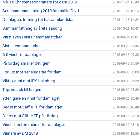
Niklas Christensson tränare för dam 2019
2018-11-24 15:43
Seriesammansättning 2019 fastställd Div 1
2018-11-22 16:15
Damlagets lottning för hallvärmländskan
2018-11-15 11:34
Sammanfattning av årets säsong
2018-10-29 10:47
Vinst även i sista hemmamatchen
2018-09-24 11:01
Sista hemmamatchen
2018-09-20 21:45
6-0 vinst för damlaget
2018-09-16 09:33
På lördag smäller det igen!
2018-09-13 21:59
Förlust mot serieledarna för dam
2018-09-08 00:09
Viktig vinst mot IFK Hallsberg
2018-09-03 08:39
Toppmatch till helgen
2018-08-30 08:39
Ytterligare en vinst för damlaget
2018-08-26 20:49
Seger mot Säffle FF för damlaget
2018-08-20 10:48
Derby mot Säffle FF på Lördag
2018-08-15 21:18
Vinst i höstpremiären för damlaget
2018-08-12 23:18
Vinnare av DM 2018
2018-08-07 12:56