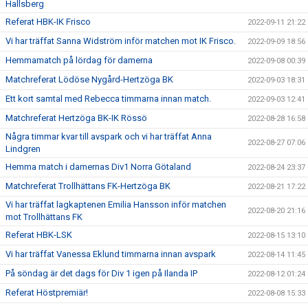
Hallsberg
Referat HBK-IK Frisco
2022-09-11 21:22
Vi har träffat Sanna Widström inför matchen mot IK Frisco.
2022-09-09 18:56
Hemmamatch på lördag för damerna
2022-09-08 00:39
Matchreferat Lödöse Nygård-Hertzöga BK
2022-09-03 18:31
Ett kort samtal med Rebecca timmarna innan match.
2022-09-03 12:41
Matchreferat Hertzöga BK-IK Rössö
2022-08-28 16:58
Några timmar kvar till avspark och vi har träffat Anna
2022-08-27 07:06
Lindgren
Hemma match i damernas Div1 Norra Götaland
2022-08-24 23:37
Matchreferat Trollhättans FK-Hertzöga BK
2022-08-21 17:22
Vi har träffat lagkaptenen Emilia Hansson inför matchen
2022-08-20 21:16
mot Trollhättans FK
Referat HBK-LSK
2022-08-15 13:10
Vi har träffat Vanessa Eklund timmarna innan avspark
2022-08-14 11:45
På söndag är det dags för Div 1 igen på Ilanda IP
2022-08-12 01:24
Referat Höstpremiär!
2022-08-08 15:33