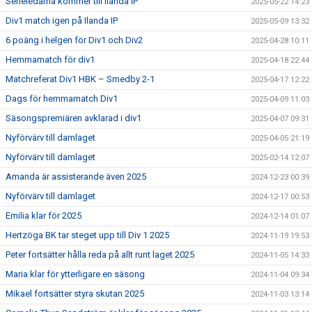
Serieledarna kommer till Ilanda IP
2025-05-22 14:23
Div1 match igen på Ilanda IP
2025-05-09 13:32
6 poäng i helgen för Div1 och Div2
2025-04-28 10:11
Hemmamatch för div1
2025-04-18 22:44
Matchreferat Div1 HBK – Smedby 2-1
2025-04-17 12:22
Dags för hemmamatch Div1
2025-04-09 11:03
Säsongspremiären avklarad i div1
2025-04-07 09:31
Nyförvärv till damlaget
2025-04-05 21:19
Nyförvärv till damlaget
2025-02-14 12:07
Amanda är assisterande även 2025
2024-12-23 00:39
Nyförvärv till damlaget
2024-12-17 00:53
Emilia klar för 2025
2024-12-14 01:07
Hertzöga BK tar steget upp till Div 1 2025
2024-11-19 19:53
Peter fortsätter hålla reda på allt runt laget 2025
2024-11-05 14:33
Maria klar för ytterligare en säsong
2024-11-04 09:34
Mikael fortsätter styra skutan 2025
2024-11-03 13:14