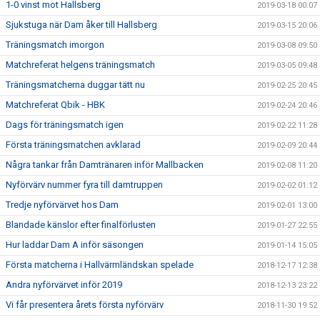
1-0 vinst mot Hallsberg
2019-03-18 00:07
Sjukstuga när Dam åker till Hallsberg
2019-03-15 20:06
Träningsmatch imorgon
2019-03-08 09:50
Matchreferat helgens träningsmatch
2019-03-05 09:48
Träningsmatcherna duggar tätt nu
2019-02-25 20:45
Matchreferat Qbik - HBK
2019-02-24 20:46
Dags för träningsmatch igen
2019-02-22 11:28
Första träningsmatchen avklarad
2019-02-09 20:44
Några tankar från Damtränaren inför Mallbacken
2019-02-08 11:20
Nyförvärv nummer fyra till damtruppen
2019-02-02 01:12
Tredje nyförvärvet hos Dam
2019-02-01 13:00
Blandade känslor efter finalförlusten
2019-01-27 22:55
Hur laddar Dam A inför säsongen
2019-01-14 15:05
Första matcherna i Hallvärmländskan spelade
2018-12-17 12:38
Andra nyförvärvet inför 2019
2018-12-13 23:22
Vi får presentera årets första nyförvärv
2018-11-30 19:52