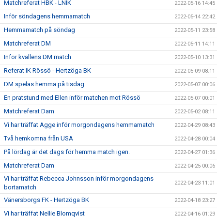
Matchreferat HBK - LNIK
2022-05-16 14:45
Inför söndagens hemmamatch
2022-05-14 22:42
Hemmamatch på söndag
2022-05-11 23:58
Matchreferat DM
2022-05-11 14:11
Inför kvällens DM match
2022-05-10 13:31
Referat IK Rössö - Hertzöga BK
2022-05-09 08:11
DM spelas hemma på tisdag
2022-05-07 00:06
En pratstund med Ellen inför matchen mot Rössö
2022-05-07 00:01
Matchreferat Dam
2022-05-02 08:11
Vi har träffat Agge inför morgondagens hemmamatch
2022-04-29 08:43
Två hemkomna från USA
2022-04-28 00:04
På lördag är det dags för hemma match igen.
2022-04-27 01:36
Matchreferat Dam
2022-04-25 00:06
Vi har träffat Rebecca Johnsson inför morgondagens
2022-04-23 11:01
bortamatch
Vänersborgs FK - Hertzöga BK
2022-04-18 23:27
Vi har träffat Nellie Blomqvist
2022-04-16 01:29