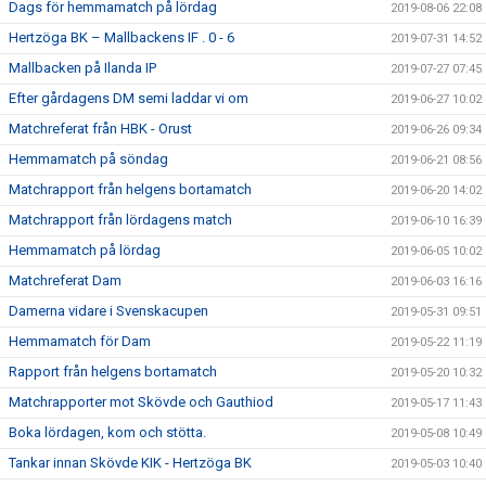
Dags för hemmamatch på lördag
2019-08-06 22:08
Hertzöga BK – Mallbackens IF . 0 - 6
2019-07-31 14:52
Mallbacken på Ilanda IP
2019-07-27 07:45
Efter gårdagens DM semi laddar vi om
2019-06-27 10:02
Matchreferat från HBK - Orust
2019-06-26 09:34
Hemmamatch på söndag
2019-06-21 08:56
Matchrapport från helgens bortamatch
2019-06-20 14:02
Matchrapport från lördagens match
2019-06-10 16:39
Hemmamatch på lördag
2019-06-05 10:02
Matchreferat Dam
2019-06-03 16:16
Damerna vidare i Svenskacupen
2019-05-31 09:51
Hemmamatch för Dam
2019-05-22 11:19
Rapport från helgens bortamatch
2019-05-20 10:32
Matchrapporter mot Skövde och Gauthiod
2019-05-17 11:43
Boka lördagen, kom och stötta.
2019-05-08 10:49
Tankar innan Skövde KIK - Hertzöga BK
2019-05-03 10:40