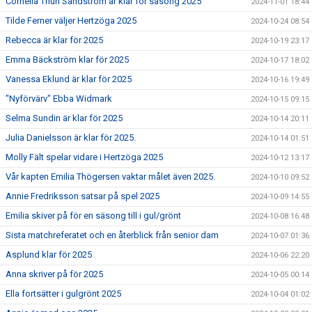
Cornelia Thun Sandström är klar för säsong 2025
2024-11-01 18:44
Tilde Ferner väljer Hertzöga 2025
2024-10-24 08:54
Rebecca är klar för 2025
2024-10-19 23:17
Emma Bäckström klar för 2025
2024-10-17 18:02
Vanessa Eklund är klar för 2025
2024-10-16 19:49
"Nyförvärv" Ebba Widmark
2024-10-15 09:15
Selma Sundin är klar för 2025
2024-10-14 20:11
Julia Danielsson är klar för 2025.
2024-10-14 01:51
Molly Fält spelar vidare i Hertzöga 2025
2024-10-12 13:17
Vår kapten Emilia Thögersen vaktar målet även 2025.
2024-10-10 09:52
Annie Fredriksson satsar på spel 2025
2024-10-09 14:55
Emilia skiver på för en säsong till i gul/grönt
2024-10-08 16:48
Sista matchreferatet och en återblick från senior dam
2024-10-07 01:36
Asplund klar för 2025
2024-10-06 22:20
Anna skriver på för 2025
2024-10-05 00:14
Ella fortsätter i gulgrönt 2025
2024-10-04 01:02