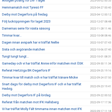
Äntligen poäng för Div 1 laget
2023-05-02 00:33
Hemmamatch mot Tyresö FF
2023-04-27 00:40
Derby mot Degerfors på fredag
2023-04-12 00:12
Följ lucköppningen för laget 2023
2022-12-07 08:48
Damernas serie för nästa säsong
2022-11-28 11:46
Timmar kvar...
2022-10-08 08:46
Dagen innan avspark har vi träffat Nellie
2022-10-07 07:43
Sista och avgörande matchen
2022-10-06 07:40
Tungt tungt tungt...
2022-10-01 08:31
Gameday och vi har träffat Annie inför matchen mot ÖSK
2022-09-30 11:34
Referat Hertzöga BK-Degerfors IF
2022-09-25 19:16
Timmar kvar till match och vi har träffat tränare Micke
2022-09-24 07:50
Snart dags för derby mot Degerfors IF och vi har träffat
2022-09-23 19:41
Hedvig.
Derby mot Degerfors IF på lördag
2022-09-22 00:52
Referat från matchen mot IFK Hallsberg
2022-09-17 17:36
Vi har träffat Molly Fält timmarna innan matchen mot IFK
2022-09-17 11:18