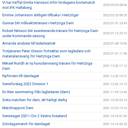
Vi har träffat Emilia Hansson inför lördagens bortamatch
2022-03-03 08:46
mot IFK Hallsberg.
Emmie Johansson äntligen tillbaka i Hertzöga!
2022-02-20 08:25
Gunnar blir målvaktstränare i Hertzöga Dam
2022-01-31 23:45
Robert Nilsson blir assisterande tränare för Hertzöga Dam
2022-01-13 23:15
under kommande säsong
Amanda ansluter till ledarteamet
2022-01-08 19:05
Trotjänaren Peter Olsson fortsätter som lagledare och
2022-01-01 11:46
materialansvarig för Hertzöga Dam
Mikael Rundh är ny huvudansvarig tränare för Hertzöga
2021-12-30 17:12
Dam
Nyförvärv till damlaget
2021-12-20 10:21
Serieförslag 2022 Division 1
2021-12-02 15:12
En liten summering från lagledaren (dam)
2021-11-09 14:46
Sista matchen för dam, ett härligt derby
2021-10-29 02:14
Matchrapport Dam
2021-10-23 19:16
Serieseger 2021 i Div 2 Västra Svealand
2021-10-18 01:40
Söndagsmatch för damlaget
2021-10-14 00:23