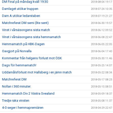
DM Final på måndag kväll 19:30
2018-08-04 19:17
Damlaget utökar truppen
2018-07-24 10:35
Dam A utökar ledarstaben
2018-07-19 21:27
Matchreferat DM semi (lite sent)
2018-06-30 19:57
Vinst i vårsäsongens sista match
2018-06-12 09:52
Vinst i vårsäsongens sista hemmamatch
2018-06-08 22:47
Hemmamatch på HBK-Dagen
2018-06-05 22:05
Oavgjort på Norvalla
2018-06-04 17:40
Kommentar från helgens förlust mot ÖSK
2018-05-30 11:46
Dags för hemmamatch!
2018-05-25 14:07
Uddamålsförlust mot Hallsberg i en jämn match
2018-05-22 08:34
Matchreferat DM
2018-05-17 08:23
Nollan i 360 minuter.
2018-05-15 08:51
Hemmamatch Div 2 Västra Svealand
2018-05-09 18:37
Tredje raka vinsten
2018-05-08 11:37
4-0 seger i hemmapremiären
2018-04-29 22:47