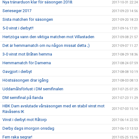
Nya tränarduon klar för säsongen 2018.
2017-10-31 22:24
Serieseger 2017
2017-09-23 14:56
Sista matchen för säsongen
2017-09-20 18:23
5-0 vinst i derbyt!!
2017-09-16 17:01
Hertzöga vann den viktiga matchen mot Villastaden
2017-09-08 21:57
Det är hemmamatch om nu någon missat detta ;)
2017-09-07 11:27
3-0 vinst mot Bråten hemma
2017-08-29 18:36
Hemmamatch för Damerna
2017-08-24 07:59
Oavgjort i derbyt
2017-08-08 10:19
Höstsäsongen drar igång
2017-08-03 08:13
Uddamålsförlust i DM semifinalen
2017-07-25 07:25
DM semifinal på Ilanda
2017-07-23 11:29
HBK Dam avslutade vårsäsongen med en stabil vinst mot
2017-07-03 15:14
Rävåsens IK
Vinst i derbyt mot Råtorp
2017-06-14 22:55
Derby dags imorgon onsdag
2017-06-13 13:53
Fem raka segrar!
2017-05-25 15:16