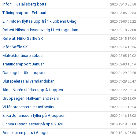
Inför: IFK Hallsberg borta
2020-03-13 20:50
Träningsrapport Februari
2020-03-05 09:53
Elin Hildén flyttas upp från klubbens U-lag.
2020-03-03 08:22
Robert Nilsson fysansvarig i Hertzöga dam
2020-02-18 22:08
Referat: HBK- Säffle SK
2020-02-15 17:04
Inför Säffle SK
2020-02-14 18:36
Målvaktstränare sökes!
2020-02-05 12:02
Träningsrapport Januari
2020-02-03 10:14
Damlaget utökar truppen
2020-01-29 09:20
Slutspelet i Hallvärmländskan
2020-01-28 20:47
Alma Norén stärker upp A-truppen
2020-01-22 08:13
Gruppseger i Hallvärmländskan!
2020-01-20 18:09
Vi får presentera ett nyförvärv
2020-01-17 13:54
Erika Johansson fyller på A-truppen
2020-01-16 15:03
Linnea Olsson satsar på spel 2020
2019-12-18 09:08
Annie tar en plats i A-laget
2019-12-16 08:56