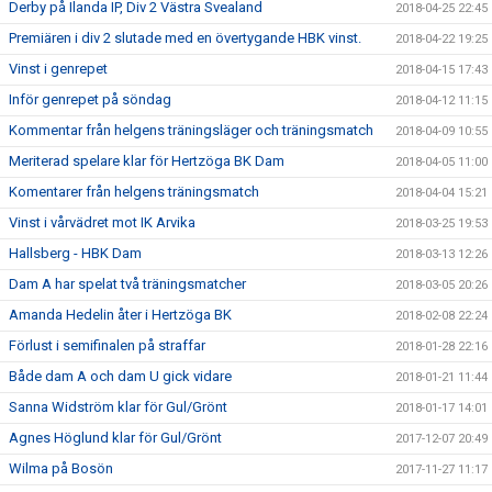
Derby på Ilanda IP, Div 2 Västra Svealand
2018-04-25 22:45
Premiären i div 2 slutade med en övertygande HBK vinst.
2018-04-22 19:25
Vinst i genrepet
2018-04-15 17:43
Inför genrepet på söndag
2018-04-12 11:15
Kommentar från helgens träningsläger och träningsmatch
2018-04-09 10:55
Meriterad spelare klar för Hertzöga BK Dam
2018-04-05 11:00
Komentarer från helgens träningsmatch
2018-04-04 15:21
Vinst i vårvädret mot IK Arvika
2018-03-25 19:53
Hallsberg - HBK Dam
2018-03-13 12:26
Dam A har spelat två träningsmatcher
2018-03-05 20:26
Amanda Hedelin åter i Hertzöga BK
2018-02-08 22:24
Förlust i semifinalen på straffar
2018-01-28 22:16
Både dam A och dam U gick vidare
2018-01-21 11:44
Sanna Widström klar för Gul/Grönt
2018-01-17 14:01
Agnes Höglund klar för Gul/Grönt
2017-12-07 20:49
Wilma på Bosön
2017-11-27 11:17