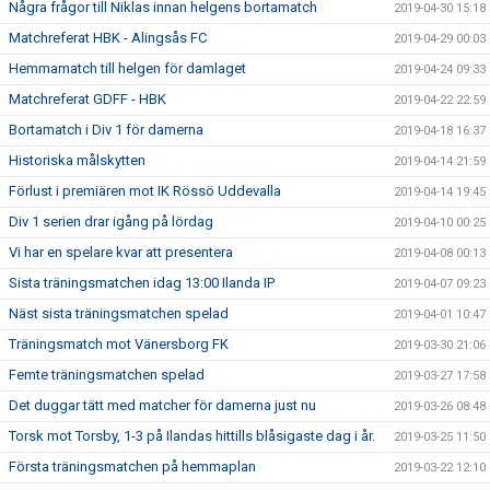
Några frågor till Niklas innan helgens bortamatch
2019-04-30 15:18
Matchreferat HBK - Alingsås FC
2019-04-29 00:03
Hemmamatch till helgen för damlaget
2019-04-24 09:33
Matchreferat GDFF - HBK
2019-04-22 22:59
Bortamatch i Div 1 för damerna
2019-04-18 16:37
Historiska målskytten
2019-04-14 21:59
Förlust i premiären mot IK Rössö Uddevalla
2019-04-14 19:45
Div 1 serien drar igång på lördag
2019-04-10 00:25
Vi har en spelare kvar att presentera
2019-04-08 00:13
Sista träningsmatchen idag 13:00 Ilanda IP
2019-04-07 09:23
Näst sista träningsmatchen spelad
2019-04-01 10:47
Träningsmatch mot Vänersborg FK
2019-03-30 21:06
Femte träningsmatchen spelad
2019-03-27 17:58
Det duggar tätt med matcher för damerna just nu
2019-03-26 08:48
Torsk mot Torsby, 1-3 på Ilandas hittills blåsigaste dag i år.
2019-03-25 11:50
Första träningsmatchen på hemmaplan
2019-03-22 12:10