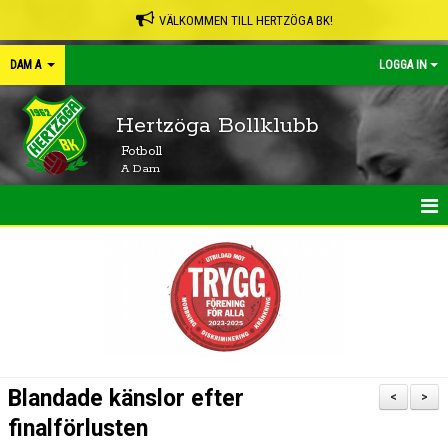
VÄLKOMMEN TILL HERTZÖGA BK!
DAM A
LOGGA IN
Hertzöga Bollklubb
Fotboll
A Dam
HEM
NYHETER
KALENDER
MATCHER
Blandade känslor efter
<
>
TRUPPEN
finalförlusten