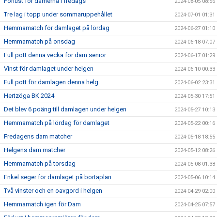
Förlust för damerna i fredags
2024-08-05 08:56
Tre lag i topp under sommaruppehållet
2024-07-01 01:31
Hemmamatch för damlaget på lördag
2024-06-27 01:10
Hemmamatch på onsdag
2024-06-18 07:07
Full pott denna vecka för dam senior
2024-06-17 01:29
Vinst för damlaget under helgen
2024-06-10 00:33
Full pott för damlagen denna helg
2024-06-02 23:31
Hertzöga BK 2024
2024-05-30 17:51
Det blev 6 poäng till damlagen under helgen
2024-05-27 10:13
Hemmamatch på lördag för damlaget
2024-05-22 00:16
Fredagens dam matcher
2024-05-18 18:55
Helgens dam matcher
2024-05-12 08:26
Hemmamatch på torsdag
2024-05-08 01:38
Enkel seger för damlaget på bortaplan
2024-05-06 10:14
Två vinster och en oavgord i helgen
2024-04-29 02:00
Hemmamatch igen för Dam
2024-04-25 07:57