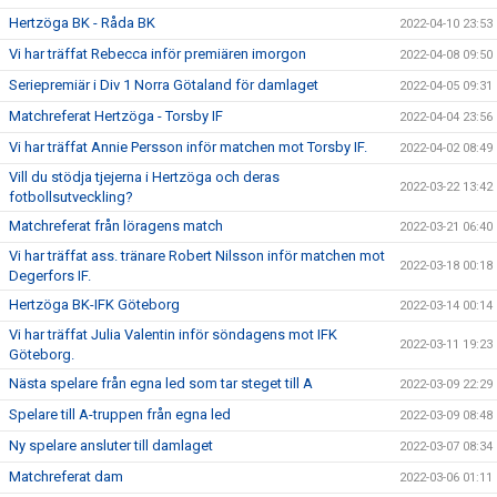
Hertzöga BK - Råda BK
2022-04-10 23:53
Vi har träffat Rebecca inför premiären imorgon
2022-04-08 09:50
Seriepremiär i Div 1 Norra Götaland för damlaget
2022-04-05 09:31
Matchreferat Hertzöga - Torsby IF
2022-04-04 23:56
Vi har träffat Annie Persson inför matchen mot Torsby IF.
2022-04-02 08:49
Vill du stödja tjejerna i Hertzöga och deras
2022-03-22 13:42
fotbollsutveckling?
Matchreferat från löragens match
2022-03-21 06:40
Vi har träffat ass. tränare Robert Nilsson inför matchen mot
2022-03-18 00:18
Degerfors IF.
Hertzöga BK-IFK Göteborg
2022-03-14 00:14
Vi har träffat Julia Valentin inför söndagens mot IFK
2022-03-11 19:23
Göteborg.
Nästa spelare från egna led som tar steget till A
2022-03-09 22:29
Spelare till A-truppen från egna led
2022-03-09 08:48
Ny spelare ansluter till damlaget
2022-03-07 08:34
Matchreferat dam
2022-03-06 01:11