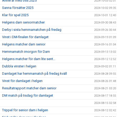
Annie är med oss 2025
2024-10-03 02:01
Sanna försätter 2025
2024-10-02 09:35
Klar för spel 2025
2024-10-01 12:40
Helgens dam seniormatcher
2024-09-30 08:43
Derby i sista hemmamatchen på fredag
2024-09-26 00:44
Vinst i DM-finalen för damlaget
2024-09-19 01:09
Helgens matcher dam senior
2024-09-16 01:04
Hemmamatch imorgon för Dam
2024-09-13 13:02
Helgens matcher för dam lite sent…
2024-09-12 12:52
Dubbla vinster i helgen
2024-09-02 01:11
Damlaget har hemmamatch på fredag kväll
2024-08-28 09:55
Vinst för damlaget i helgen
2024-08-26 01:48
Resultatrapport matcher dam senior
2024-08-21 03:20
DM match på tisdag för damlaget
2024-08-17 18:55
2024-08-15 02:58
Trippel för senior dam i helgen
2024-08-12 02:42