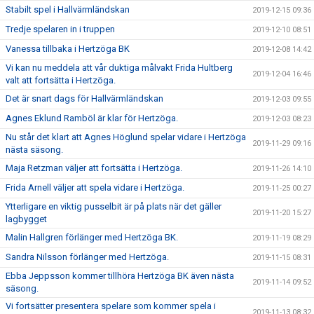
Stabilt spel i Hallvärmländskan
2019-12-15 09:36
Tredje spelaren in i truppen
2019-12-10 08:51
Vanessa tillbaka i Hertzöga BK
2019-12-08 14:42
Vi kan nu meddela att vår duktiga målvakt Frida Hultberg
2019-12-04 16:46
valt att fortsätta i Hertzöga.
Det är snart dags för Hallvärmländskan
2019-12-03 09:55
Agnes Eklund Ramböl är klar för Hertzöga.
2019-12-03 08:23
Nu står det klart att Agnes Höglund spelar vidare i Hertzöga
2019-11-29 09:16
nästa säsong.
Maja Retzman väljer att fortsätta i Hertzöga.
2019-11-26 14:10
Frida Arnell väljer att spela vidare i Hertzöga.
2019-11-25 00:27
Ytterligare en viktig pusselbit är på plats när det gäller
2019-11-20 15:27
lagbygget
Malin Hallgren förlänger med Hertzöga BK.
2019-11-19 08:29
Sandra Nilsson förlänger med Hertzöga.
2019-11-15 08:31
Ebba Jeppsson kommer tillhöra Hertzöga BK även nästa
2019-11-14 09:52
säsong.
Vi fortsätter presentera spelare som kommer spela i
2019-11-13 08:32