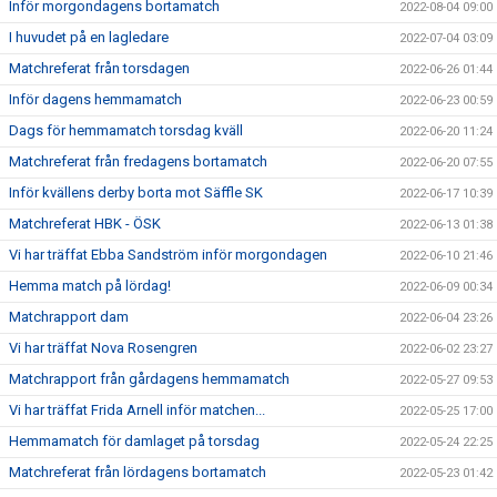
Inför morgondagens bortamatch
2022-08-04 09:00
I huvudet på en lagledare
2022-07-04 03:09
Matchreferat från torsdagen
2022-06-26 01:44
Inför dagens hemmamatch
2022-06-23 00:59
Dags för hemmamatch torsdag kväll
2022-06-20 11:24
Matchreferat från fredagens bortamatch
2022-06-20 07:55
Inför kvällens derby borta mot Säffle SK
2022-06-17 10:39
Matchreferat HBK - ÖSK
2022-06-13 01:38
Vi har träffat Ebba Sandström inför morgondagen
2022-06-10 21:46
Hemma match på lördag!
2022-06-09 00:34
Matchrapport dam
2022-06-04 23:26
Vi har träffat Nova Rosengren
2022-06-02 23:27
Matchrapport från gårdagens hemmamatch
2022-05-27 09:53
Vi har träffat Frida Arnell inför matchen...
2022-05-25 17:00
Hemmamatch för damlaget på torsdag
2022-05-24 22:25
Matchreferat från lördagens bortamatch
2022-05-23 01:42