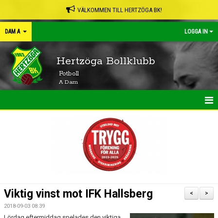
VÄLKOMMEN TILL HERTZÖGA BK!
DAM A
LOGGA IN
Hertzöga Bollklubb
Fotboll
A Dam
HEM
NYHETER
KALENDER
MATCHER
Viktig vinst mot IFK Hallsberg
<
>
TRUPPEN
2018-09-03 08:39
Lördag eftermiddag spelades den viktiga