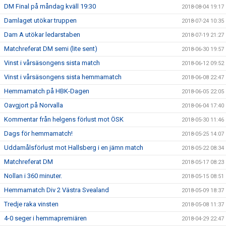
DM Final på måndag kväll 19:30
2018-08-04 19:17
Damlaget utökar truppen
2018-07-24 10:35
Dam A utökar ledarstaben
2018-07-19 21:27
Matchreferat DM semi (lite sent)
2018-06-30 19:57
Vinst i vårsäsongens sista match
2018-06-12 09:52
Vinst i vårsäsongens sista hemmamatch
2018-06-08 22:47
Hemmamatch på HBK-Dagen
2018-06-05 22:05
Oavgjort på Norvalla
2018-06-04 17:40
Kommentar från helgens förlust mot ÖSK
2018-05-30 11:46
Dags för hemmamatch!
2018-05-25 14:07
Uddamålsförlust mot Hallsberg i en jämn match
2018-05-22 08:34
Matchreferat DM
2018-05-17 08:23
Nollan i 360 minuter.
2018-05-15 08:51
Hemmamatch Div 2 Västra Svealand
2018-05-09 18:37
Tredje raka vinsten
2018-05-08 11:37
4-0 seger i hemmapremiären
2018-04-29 22:47