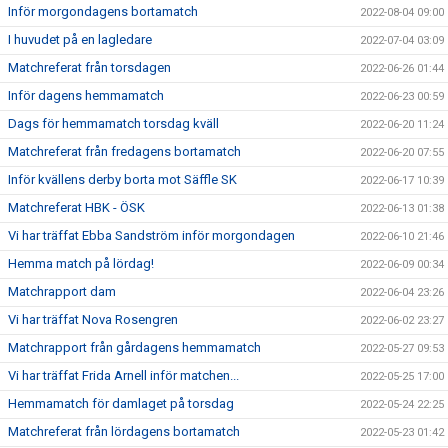
Inför morgondagens bortamatch
2022-08-04 09:00
I huvudet på en lagledare
2022-07-04 03:09
Matchreferat från torsdagen
2022-06-26 01:44
Inför dagens hemmamatch
2022-06-23 00:59
Dags för hemmamatch torsdag kväll
2022-06-20 11:24
Matchreferat från fredagens bortamatch
2022-06-20 07:55
Inför kvällens derby borta mot Säffle SK
2022-06-17 10:39
Matchreferat HBK - ÖSK
2022-06-13 01:38
Vi har träffat Ebba Sandström inför morgondagen
2022-06-10 21:46
Hemma match på lördag!
2022-06-09 00:34
Matchrapport dam
2022-06-04 23:26
Vi har träffat Nova Rosengren
2022-06-02 23:27
Matchrapport från gårdagens hemmamatch
2022-05-27 09:53
Vi har träffat Frida Arnell inför matchen...
2022-05-25 17:00
Hemmamatch för damlaget på torsdag
2022-05-24 22:25
Matchreferat från lördagens bortamatch
2022-05-23 01:42