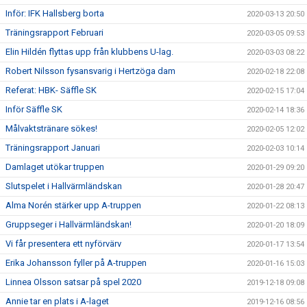
Inför: IFK Hallsberg borta
2020-03-13 20:50
Träningsrapport Februari
2020-03-05 09:53
Elin Hildén flyttas upp från klubbens U-lag.
2020-03-03 08:22
Robert Nilsson fysansvarig i Hertzöga dam
2020-02-18 22:08
Referat: HBK- Säffle SK
2020-02-15 17:04
Inför Säffle SK
2020-02-14 18:36
Målvaktstränare sökes!
2020-02-05 12:02
Träningsrapport Januari
2020-02-03 10:14
Damlaget utökar truppen
2020-01-29 09:20
Slutspelet i Hallvärmländskan
2020-01-28 20:47
Alma Norén stärker upp A-truppen
2020-01-22 08:13
Gruppseger i Hallvärmländskan!
2020-01-20 18:09
Vi får presentera ett nyförvärv
2020-01-17 13:54
Erika Johansson fyller på A-truppen
2020-01-16 15:03
Linnea Olsson satsar på spel 2020
2019-12-18 09:08
Annie tar en plats i A-laget
2019-12-16 08:56