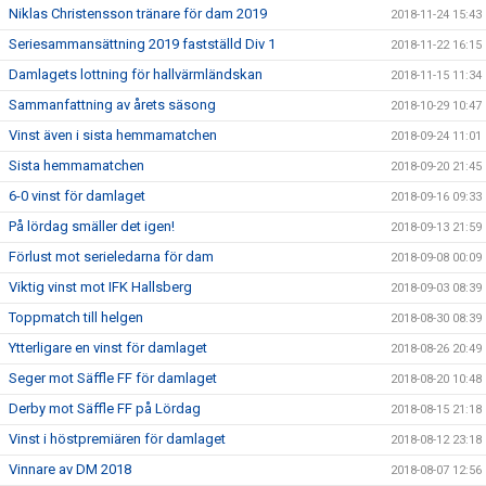
Niklas Christensson tränare för dam 2019
2018-11-24 15:43
Seriesammansättning 2019 fastställd Div 1
2018-11-22 16:15
Damlagets lottning för hallvärmländskan
2018-11-15 11:34
Sammanfattning av årets säsong
2018-10-29 10:47
Vinst även i sista hemmamatchen
2018-09-24 11:01
Sista hemmamatchen
2018-09-20 21:45
6-0 vinst för damlaget
2018-09-16 09:33
På lördag smäller det igen!
2018-09-13 21:59
Förlust mot serieledarna för dam
2018-09-08 00:09
Viktig vinst mot IFK Hallsberg
2018-09-03 08:39
Toppmatch till helgen
2018-08-30 08:39
Ytterligare en vinst för damlaget
2018-08-26 20:49
Seger mot Säffle FF för damlaget
2018-08-20 10:48
Derby mot Säffle FF på Lördag
2018-08-15 21:18
Vinst i höstpremiären för damlaget
2018-08-12 23:18
Vinnare av DM 2018
2018-08-07 12:56