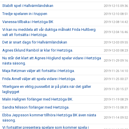
Stabilt spel i Hallvärmländskan
2019-12-15 09:36
Tredje spelaren in i truppen
2019-12-10 08:51
Vanessa tillbaka i Hertzöga BK
2019-12-08 14:42
Vi kan nu meddela att vår duktiga målvakt Frida Hultberg
2019-12-04 16:46
valt att fortsätta i Hertzöga.
Det är snart dags för Hallvärmländskan
2019-12-03 09:55
Agnes Eklund Ramböl är klar för Hertzöga.
2019-12-03 08:23
Nu står det klart att Agnes Höglund spelar vidare i Hertzöga
2019-11-29 09:16
nästa säsong.
Maja Retzman väljer att fortsätta i Hertzöga.
2019-11-26 14:10
Frida Arnell väljer att spela vidare i Hertzöga.
2019-11-25 00:27
Ytterligare en viktig pusselbit är på plats när det gäller
2019-11-20 15:27
lagbygget
Malin Hallgren förlänger med Hertzöga BK.
2019-11-19 08:29
Sandra Nilsson förlänger med Hertzöga.
2019-11-15 08:31
Ebba Jeppsson kommer tillhöra Hertzöga BK även nästa
2019-11-14 09:52
säsong.
Vi fortsätter presentera spelare som kommer spela i