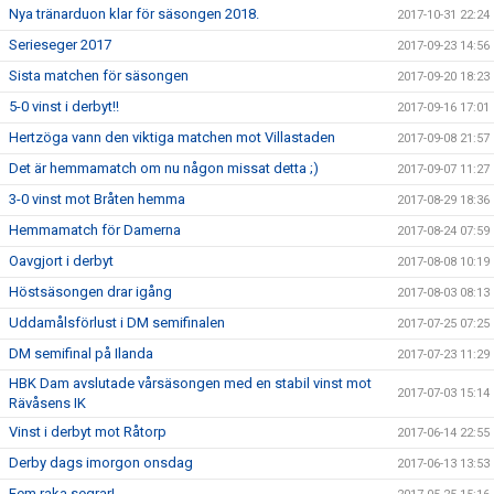
Nya tränarduon klar för säsongen 2018.
2017-10-31 22:24
Serieseger 2017
2017-09-23 14:56
Sista matchen för säsongen
2017-09-20 18:23
5-0 vinst i derbyt!!
2017-09-16 17:01
Hertzöga vann den viktiga matchen mot Villastaden
2017-09-08 21:57
Det är hemmamatch om nu någon missat detta ;)
2017-09-07 11:27
3-0 vinst mot Bråten hemma
2017-08-29 18:36
Hemmamatch för Damerna
2017-08-24 07:59
Oavgjort i derbyt
2017-08-08 10:19
Höstsäsongen drar igång
2017-08-03 08:13
Uddamålsförlust i DM semifinalen
2017-07-25 07:25
DM semifinal på Ilanda
2017-07-23 11:29
HBK Dam avslutade vårsäsongen med en stabil vinst mot
2017-07-03 15:14
Rävåsens IK
Vinst i derbyt mot Råtorp
2017-06-14 22:55
Derby dags imorgon onsdag
2017-06-13 13:53
Fem raka segrar!