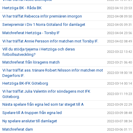
Hertzöga BK - Råda BK
2022-04-10 23:53
Vi har träffat Rebecca inför premiären imorgon
2022-04-08 09:50
Seriepremiär i Div 1 Norra Götaland för damlaget
2022-04-05 09:31
Matchreferat Hertzöga - Torsby IF
2022-04-04 23:56
Vi har träffat Annie Persson inför matchen mot Torsby IF.
2022-04-02 08:49
Vill du stödja tjejerna i Hertzöga och deras
2022-03-22 13:42
fotbollsutveckling?
Matchreferat från löragens match
2022-03-21 06:40
Vi har träffat ass. tränare Robert Nilsson inför matchen mot
2022-03-18 00:18
Degerfors IF.
Hertzöga BK-IFK Göteborg
2022-03-14 00:14
Vi har träffat Julia Valentin inför söndagens mot IFK
2022-03-11 19:23
Göteborg.
Nästa spelare från egna led som tar steget till A
2022-03-09 22:29
Spelare till A-truppen från egna led
2022-03-09 08:48
Ny spelare ansluter till damlaget
2022-03-07 08:34
Matchreferat dam
2022-03-06 01:11