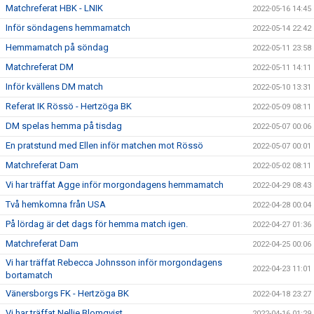
Matchreferat HBK - LNIK
2022-05-16 14:45
Inför söndagens hemmamatch
2022-05-14 22:42
Hemmamatch på söndag
2022-05-11 23:58
Matchreferat DM
2022-05-11 14:11
Inför kvällens DM match
2022-05-10 13:31
Referat IK Rössö - Hertzöga BK
2022-05-09 08:11
DM spelas hemma på tisdag
2022-05-07 00:06
En pratstund med Ellen inför matchen mot Rössö
2022-05-07 00:01
Matchreferat Dam
2022-05-02 08:11
Vi har träffat Agge inför morgondagens hemmamatch
2022-04-29 08:43
Två hemkomna från USA
2022-04-28 00:04
På lördag är det dags för hemma match igen.
2022-04-27 01:36
Matchreferat Dam
2022-04-25 00:06
Vi har träffat Rebecca Johnsson inför morgondagens
2022-04-23 11:01
bortamatch
Vänersborgs FK - Hertzöga BK
2022-04-18 23:27
Vi har träffat Nellie Blomqvist
2022-04-16 01:29