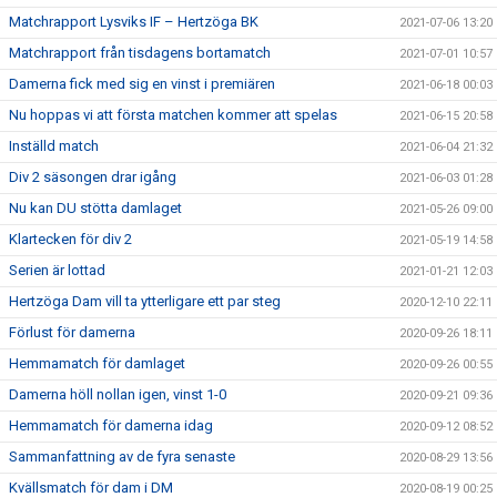
Matchrapport Lysviks IF – Hertzöga BK
2021-07-06 13:20
Matchrapport från tisdagens bortamatch
2021-07-01 10:57
Damerna fick med sig en vinst i premiären
2021-06-18 00:03
Nu hoppas vi att första matchen kommer att spelas
2021-06-15 20:58
Inställd match
2021-06-04 21:32
Div 2 säsongen drar igång
2021-06-03 01:28
Nu kan DU stötta damlaget
2021-05-26 09:00
Klartecken för div 2
2021-05-19 14:58
Serien är lottad
2021-01-21 12:03
Hertzöga Dam vill ta ytterligare ett par steg
2020-12-10 22:11
Förlust för damerna
2020-09-26 18:11
Hemmamatch för damlaget
2020-09-26 00:55
Damerna höll nollan igen, vinst 1-0
2020-09-21 09:36
Hemmamatch för damerna idag
2020-09-12 08:52
Sammanfattning av de fyra senaste
2020-08-29 13:56
Kvällsmatch för dam i DM
2020-08-19 00:25