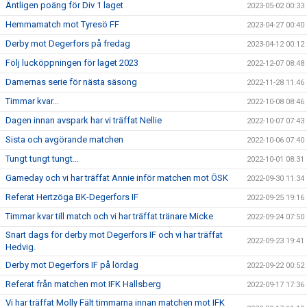
Äntligen poäng för Div 1 laget
2023-05-02 00:33
Hemmamatch mot Tyresö FF
2023-04-27 00:40
Derby mot Degerfors på fredag
2023-04-12 00:12
Följ lucköppningen för laget 2023
2022-12-07 08:48
Damernas serie för nästa säsong
2022-11-28 11:46
Timmar kvar...
2022-10-08 08:46
Dagen innan avspark har vi träffat Nellie
2022-10-07 07:43
Sista och avgörande matchen
2022-10-06 07:40
Tungt tungt tungt...
2022-10-01 08:31
Gameday och vi har träffat Annie inför matchen mot ÖSK
2022-09-30 11:34
Referat Hertzöga BK-Degerfors IF
2022-09-25 19:16
Timmar kvar till match och vi har träffat tränare Micke
2022-09-24 07:50
Snart dags för derby mot Degerfors IF och vi har träffat
2022-09-23 19:41
Hedvig.
Derby mot Degerfors IF på lördag
2022-09-22 00:52
Referat från matchen mot IFK Hallsberg
2022-09-17 17:36
Vi har träffat Molly Fält timmarna innan matchen mot IFK