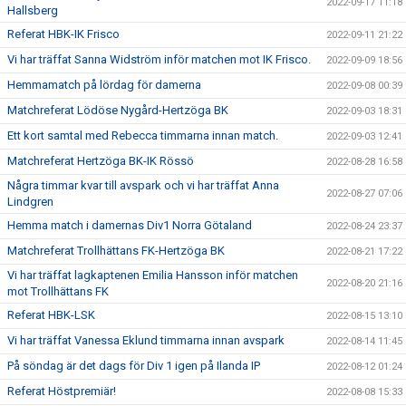
2022-09-17 11:18
Hallsberg
Referat HBK-IK Frisco
2022-09-11 21:22
Vi har träffat Sanna Widström inför matchen mot IK Frisco.
2022-09-09 18:56
Hemmamatch på lördag för damerna
2022-09-08 00:39
Matchreferat Lödöse Nygård-Hertzöga BK
2022-09-03 18:31
Ett kort samtal med Rebecca timmarna innan match.
2022-09-03 12:41
Matchreferat Hertzöga BK-IK Rössö
2022-08-28 16:58
Några timmar kvar till avspark och vi har träffat Anna
2022-08-27 07:06
Lindgren
Hemma match i damernas Div1 Norra Götaland
2022-08-24 23:37
Matchreferat Trollhättans FK-Hertzöga BK
2022-08-21 17:22
Vi har träffat lagkaptenen Emilia Hansson inför matchen
2022-08-20 21:16
mot Trollhättans FK
Referat HBK-LSK
2022-08-15 13:10
Vi har träffat Vanessa Eklund timmarna innan avspark
2022-08-14 11:45
På söndag är det dags för Div 1 igen på Ilanda IP
2022-08-12 01:24
Referat Höstpremiär!
2022-08-08 15:33