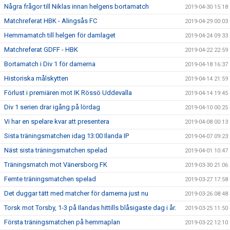
Några frågor till Niklas innan helgens bortamatch
2019-04-30 15:18
Matchreferat HBK - Alingsås FC
2019-04-29 00:03
Hemmamatch till helgen för damlaget
2019-04-24 09:33
Matchreferat GDFF - HBK
2019-04-22 22:59
Bortamatch i Div 1 för damerna
2019-04-18 16:37
Historiska målskytten
2019-04-14 21:59
Förlust i premiären mot IK Rössö Uddevalla
2019-04-14 19:45
Div 1 serien drar igång på lördag
2019-04-10 00:25
Vi har en spelare kvar att presentera
2019-04-08 00:13
Sista träningsmatchen idag 13:00 Ilanda IP
2019-04-07 09:23
Näst sista träningsmatchen spelad
2019-04-01 10:47
Träningsmatch mot Vänersborg FK
2019-03-30 21:06
Femte träningsmatchen spelad
2019-03-27 17:58
Det duggar tätt med matcher för damerna just nu
2019-03-26 08:48
Torsk mot Torsby, 1-3 på Ilandas hittills blåsigaste dag i år.
2019-03-25 11:50
Första träningsmatchen på hemmaplan
2019-03-22 12:10