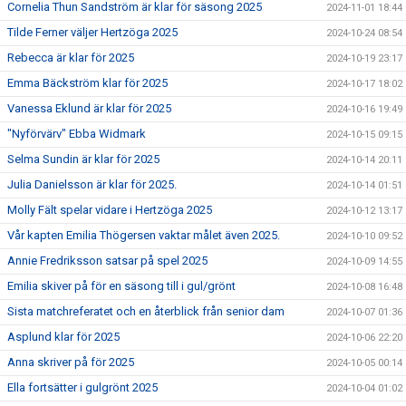
Cornelia Thun Sandström är klar för säsong 2025
2024-11-01 18:44
Tilde Ferner väljer Hertzöga 2025
2024-10-24 08:54
Rebecca är klar för 2025
2024-10-19 23:17
Emma Bäckström klar för 2025
2024-10-17 18:02
Vanessa Eklund är klar för 2025
2024-10-16 19:49
"Nyförvärv" Ebba Widmark
2024-10-15 09:15
Selma Sundin är klar för 2025
2024-10-14 20:11
Julia Danielsson är klar för 2025.
2024-10-14 01:51
Molly Fält spelar vidare i Hertzöga 2025
2024-10-12 13:17
Vår kapten Emilia Thögersen vaktar målet även 2025.
2024-10-10 09:52
Annie Fredriksson satsar på spel 2025
2024-10-09 14:55
Emilia skiver på för en säsong till i gul/grönt
2024-10-08 16:48
Sista matchreferatet och en återblick från senior dam
2024-10-07 01:36
Asplund klar för 2025
2024-10-06 22:20
Anna skriver på för 2025
2024-10-05 00:14
Ella fortsätter i gulgrönt 2025
2024-10-04 01:02