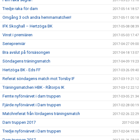
2017-05-25 15:16
Tredje raka för dam
2017-05-14 18:57
Omgång 3 och andra hemmamatchen!
2017-05-11 00:18
IFK Skoghall – Hertzöga BK
2017-05-08 08:39
Vinst i premiären
2017-05-03 17:47
Seriepremiär
2017-04-27 09:00
Bra avslut på försäsongen
2017-04-18 13:07
Söndagens träningsmatch
2017-04-09 19:23
Hertzöga BK - Eds FF
2017-03-26 09:40
Referat söndagens match mot Torsby IF
2017-03-19 21:12
Träningsmatchen HBK - Råtorps IK
2017-03-12 22:12
Femte nyförvärvet i dam truppen
2017-03-05 21:34
Fjärde nyförvärvet i Dam truppen
2017-02-28 00:19
Matchreferat från lördagens träningsmatch
2017-02-26 22:29
Dam truppen 2017
2017-02-08
Tredje nyförvärvet i Dam truppen
2017-02-04 19:35
Dam truppen 2017