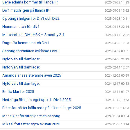
Serieledarna kommer till Ilanda IP
2025-05-22 14:23
Div1 match igen på Ilanda IP
2025-05-09 13:32
6 poäng i helgen för Div1 och Div2
2025-04-28 10:11
Hemmamatch för div1
2025-04-18 22:44
Matchreferat Div1 HBK – Smedby 2-1
2025-04-17 12:22
Dags för hemmamatch Div1
2025-04-09 11:03
Säsongspremiären avklarad i div1
2025-04-07 09:31
Nyförvärv till damlaget
2025-04-05 21:19
Nyförvärv till damlaget
2025-02-14 12:07
Amanda är assisterande även 2025
2024-12-23 00:39
Nyförvärv till damlaget
2024-12-17 00:53
Emilia klar för 2025
2024-12-14 01:07
Hertzöga BK tar steget upp till Div 1 2025
2024-11-19 19:53
Peter fortsätter hålla reda på allt runt laget 2025
2024-11-05 14:33
Maria klar för ytterligare en säsong
2024-11-04 09:34
Mikael fortsätter styra skutan 2025
2024-11-03 13:14