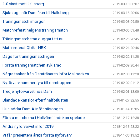
1-0 vinst mot Hallsberg
2019-03-18 00:07
Sjukstuga när Dam åker till Hallsberg
2019-03-15 20:06
Träningsmatch imorgon
2019-03-08 09:50
Matchreferat helgens träningsmatch
2019-03-05 09:48
Träningsmatcherna duggar tätt nu
2019-02-25 20:45
Matchreferat Qbik - HBK
2019-02-24 20:46
Dags för träningsmatch igen
2019-02-22 11:28
Första träningsmatchen avklarad
2019-02-09 20:44
Några tankar från Damtränaren inför Mallbacken
2019-02-08 11:20
Nyförvärv nummer fyra till damtruppen
2019-02-02 01:12
Tredje nyförvärvet hos Dam
2019-02-01 13:00
Blandade känslor efter finalförlusten
2019-01-27 22:55
Hur laddar Dam A inför säsongen
2019-01-14 15:05
Första matcherna i Hallvärmländskan spelade
2018-12-17 12:38
Andra nyförvärvet inför 2019
2018-12-13 23:22
Vi får presentera årets första nyförvärv
2018-11-30 19:52