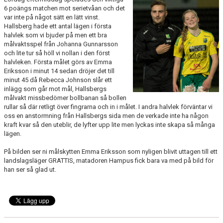
BILDGALLERI
6 poängs matchen mot serietvåan och det
var inte på något sätt en lätt vinst.
Hallsberg hade ett antal lägen i första
DOKUMENT
halvlek som vi bjuder på men ett bra
målvaktsspel från Johanna Gunnarsson
KONTAKT
och lite tur så höll vi nollan i den först
halvleken. Första målet görs av Emma
HISTORIA
Eriksson i minut 14 sedan dröjer det till
minut 45 då Rebecca Johnson slår ett
inlägg som går mot mål, Hallsbergs
målvakt missbedömer bollbanan så bollen
rullar så där retligt över fingrarna och in i målet. I andra halvlek förväntar vi
oss en anstormning från Hallsbergs sida men de verkade inte ha någon
kraft kvar så den uteblir, de lyfter upp lite men lyckas inte skapa så många
lägen.
På bilden ser ni målskytten Emma Eriksson som nyligen blivit uttagen till ett
landslagsläger GRATTIS, matadoren Hampus fick bara va med på bild för
han ser så glad ut.