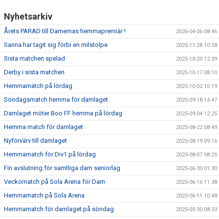
Nyhetsarkiv
Årets PARAD till Damernas hemmapremiär !
2026-04-06 08:46
Sanna har tagit sig förbi en milstolpe
2025-11-28 10:58
Sista matchen spelad
2025-10-20 12:39
Derby i sista matchen
2025-10-17 08:10
Hemmamatch på lördag
2025-10-02 15:19
Söndagsmatch hemma för damlaget
2025-09-18 14:47
Damlaget möter Boo FF hemma på lördag
2025-09-04 12:25
Hemma match för damlaget
2025-08-22 08:49
Nyförvärv till damlaget
2025-08-19 09:16
Hemmamatch för Div1 på lördag
2025-08-07 08:25
Fin avslutning för samtliga dam seniorlag
2025-06-30 01:30
Veckomatch på Sola Arena för Dam
2025-06-16 11:38
Hemmamatch på Sola Arena
2025-06-11 10:48
Hemmamatch för damlaget på söndag
2025-05-30 08:33