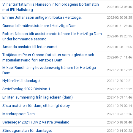
Vi har träffat Emilia Hansson inför lördagens bortamatch
2022-03-03 08:46
mot IFK Hallsberg.
Emmie Johansson äntligen tillbaka i Hertzöga!
2022-02-20 08:25
Gunnar blir målvaktstränare i Hertzöga Dam
2022-01-31 23:45
Robert Nilsson blir assisterande tränare för Hertzöga Dam
2022-01-13 23:15
under kommande säsong
Amanda ansluter till ledarteamet
2022-01-08 19:05
Trotjänaren Peter Olsson fortsätter som lagledare och
2022-01-01 11:46
materialansvarig för Hertzöga Dam
Mikael Rundh är ny huvudansvarig tränare för Hertzöga
2021-12-30 17:12
Dam
Nyförvärv till damlaget
2021-12-20 10:21
Serieförslag 2022 Division 1
2021-12-02 15:12
En liten summering från lagledaren (dam)
2021-11-09 14:46
Sista matchen för dam, ett härligt derby
2021-10-29 02:14
Matchrapport Dam
2021-10-23 19:16
Serieseger 2021 i Div 2 Västra Svealand
2021-10-18 01:40
Söndagsmatch för damlaget
2021-10-14 00:23