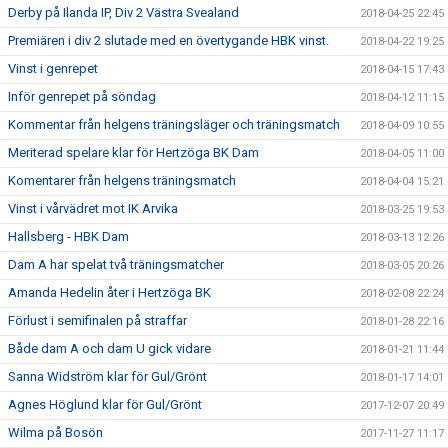
Derby på Ilanda IP, Div 2 Västra Svealand
2018-04-25 22:45
Premiären i div 2 slutade med en övertygande HBK vinst.
2018-04-22 19:25
Vinst i genrepet
2018-04-15 17:43
Inför genrepet på söndag
2018-04-12 11:15
Kommentar från helgens träningsläger och träningsmatch
2018-04-09 10:55
Meriterad spelare klar för Hertzöga BK Dam
2018-04-05 11:00
Komentarer från helgens träningsmatch
2018-04-04 15:21
Vinst i vårvädret mot IK Arvika
2018-03-25 19:53
Hallsberg - HBK Dam
2018-03-13 12:26
Dam A har spelat två träningsmatcher
2018-03-05 20:26
Amanda Hedelin åter i Hertzöga BK
2018-02-08 22:24
Förlust i semifinalen på straffar
2018-01-28 22:16
Både dam A och dam U gick vidare
2018-01-21 11:44
Sanna Widström klar för Gul/Grönt
2018-01-17 14:01
Agnes Höglund klar för Gul/Grönt
2017-12-07 20:49
Wilma på Bosön
2017-11-27 11:17