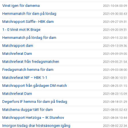
Vinst igen för damerna
2021-10-04 00:09
Hemmamatch för dam på lördag
2021-09-30 00:43
Matchrapport Säffle - HBK dam
2021-09-27 09:31
1 - 0 Vinst mot IK Brage
2021-09-20 09:31
Hemmamatch på lördag för dam
2021-09-15 22:30
Matchrapport dam
2021-09-13 09:36
Matchreferat Dam
2021-09-09 09:05
Matchreferat från fredagsmatchen
2021-09-05 21:54
Fredagsmatch hemma för dam
2021-09-03 08:00
Matchreferat NIF – HBK 1-1
2021-08-30 10:51
Matchrapport från gårdagen DM match
2021-08-25 01:15
Matchreferat Dam
2021-08-23 15:09
Degerfors IF hemma för dam på fredag
2021-08-18 01:29
Matcherna duggar tätt för dam
2021-08-05 02:43
Matchrapport Hertzöga – IK Sturehov
2021-08-04 10:44
Imorgon tisdag drar höstsäsongen igång
2021-08-02 22:34