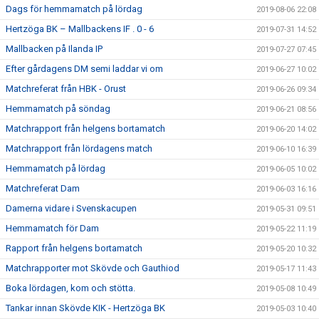
Dags för hemmamatch på lördag
2019-08-06 22:08
Hertzöga BK – Mallbackens IF . 0 - 6
2019-07-31 14:52
Mallbacken på Ilanda IP
2019-07-27 07:45
Efter gårdagens DM semi laddar vi om
2019-06-27 10:02
Matchreferat från HBK - Orust
2019-06-26 09:34
Hemmamatch på söndag
2019-06-21 08:56
Matchrapport från helgens bortamatch
2019-06-20 14:02
Matchrapport från lördagens match
2019-06-10 16:39
Hemmamatch på lördag
2019-06-05 10:02
Matchreferat Dam
2019-06-03 16:16
Damerna vidare i Svenskacupen
2019-05-31 09:51
Hemmamatch för Dam
2019-05-22 11:19
Rapport från helgens bortamatch
2019-05-20 10:32
Matchrapporter mot Skövde och Gauthiod
2019-05-17 11:43
Boka lördagen, kom och stötta.
2019-05-08 10:49
Tankar innan Skövde KIK - Hertzöga BK
2019-05-03 10:40