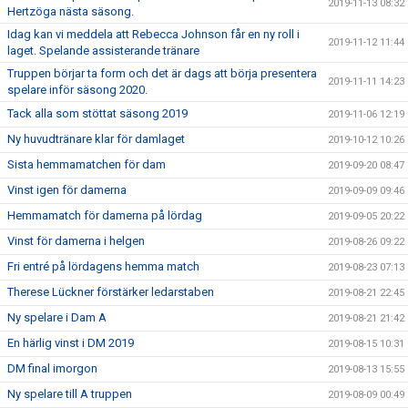
2019-11-13 08:32
Hertzöga nästa säsong.
Idag kan vi meddela att Rebecca Johnson får en ny roll i
2019-11-12 11:44
laget. Spelande assisterande tränare
Truppen börjar ta form och det är dags att börja presentera
2019-11-11 14:23
spelare inför säsong 2020.
Tack alla som stöttat säsong 2019
2019-11-06 12:19
Ny huvudtränare klar för damlaget
2019-10-12 10:26
Sista hemmamatchen för dam
2019-09-20 08:47
Vinst igen för damerna
2019-09-09 09:46
Hemmamatch för damerna på lördag
2019-09-05 20:22
Vinst för damerna i helgen
2019-08-26 09:22
Fri entré på lördagens hemma match
2019-08-23 07:13
Therese Lückner förstärker ledarstaben
2019-08-21 22:45
Ny spelare i Dam A
2019-08-21 21:42
En härlig vinst i DM 2019
2019-08-15 10:31
DM final imorgon
2019-08-13 15:55
Ny spelare till A truppen
2019-08-09 00:49