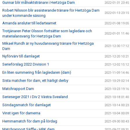
Gunnar blir målvaktstränare i Hertzöga Dam
2022-01-31 23:45
Robert Nilsson blir assisterande tränare för Hertzöga Dam
2022-01-13 23:15
under kommande säsong
Amanda ansluter till ledarteamet
2022-01-08 19:05
Trotjänaren Peter Olsson fortsätter som lagledare och
2022-01-01 11:46
materialansvarig för Hertzöga Dam
Mikael Rundh är ny huvudansvarig tränare för Hertzöga
2021-12-30 17:12
Dam
Nyförvärv till damlaget
2021-12-20 10:21
Serieförslag 2022 Division 1
2021-12-02 15:12
En liten summering från lagledaren (dam)
2021-11-09 14:46
Sista matchen för dam, ett härligt derby
2021-10-29 02:14
Matchrapport Dam
2021-10-23 19:16
Serieseger 2021 i Div 2 Västra Svealand
2021-10-18 01:40
Söndagsmatch för damlaget
2021-10-14 00:23
Vinst igen för damerna
2021-10-04 00:09
Hemmamatch för dam på lördag
2021-09-30 00:43
Matchrapport Säffle - HBK dam
2021-09-27 09:31