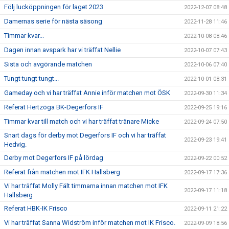
Följ lucköppningen för laget 2023
2022-12-07 08:48
Damernas serie för nästa säsong
2022-11-28 11:46
Timmar kvar...
2022-10-08 08:46
Dagen innan avspark har vi träffat Nellie
2022-10-07 07:43
Sista och avgörande matchen
2022-10-06 07:40
Tungt tungt tungt...
2022-10-01 08:31
Gameday och vi har träffat Annie inför matchen mot ÖSK
2022-09-30 11:34
Referat Hertzöga BK-Degerfors IF
2022-09-25 19:16
Timmar kvar till match och vi har träffat tränare Micke
2022-09-24 07:50
Snart dags för derby mot Degerfors IF och vi har träffat
2022-09-23 19:41
Hedvig.
Derby mot Degerfors IF på lördag
2022-09-22 00:52
Referat från matchen mot IFK Hallsberg
2022-09-17 17:36
Vi har träffat Molly Fält timmarna innan matchen mot IFK
2022-09-17 11:18
Hallsberg
Referat HBK-IK Frisco
2022-09-11 21:22
Vi har träffat Sanna Widström inför matchen mot IK Frisco.
2022-09-09 18:56