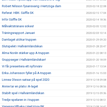
Robert Nilsson fysansvarig i Hertzöga dam
2020-02-18 22:08
Referat: HBK- Säffle SK
2020-02-15 17:04
Inför Säffle SK
2020-02-14 18:36
Målvaktstränare sökes!
2020-02-05 12:02
Träningsrapport Januari
2020-02-03 10:14
Damlaget utökar truppen
2020-01-29 09:20
Slutspelet i Hallvärmländskan
2020-01-28 20:47
Alma Norén stärker upp A-truppen
2020-01-22 08:13
Gruppseger i Hallvärmländskan!
2020-01-20 18:09
Vi får presentera ett nyförvärv
2020-01-17 13:54
Erika Johansson fyller på A-truppen
2020-01-16 15:03
Linnea Olsson satsar på spel 2020
2019-12-18 09:08
Annie tar en plats i A-laget
2019-12-16 08:56
Stabilt spel i Hallvärmländskan
2019-12-15 09:36
Tredje spelaren in i truppen
2019-12-10 08:51
Vanessa tillbaka i Hertzöga BK
2019-12-08 14:42