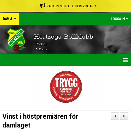
VÄLKOMMEN TILL HERTZÖGA BK!
DAM A
LOGGA IN
Hertzöga Bollklubb
Fotboll
A Dam
HEM
NYHETER
KALENDER
MATCHER
Vinst i höstpremiären för
<
>
TRUPPEN
damlaget