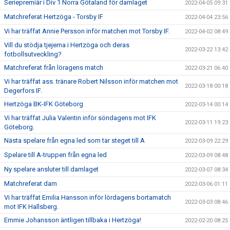
Seriepremiär i Div 1 Norra Götaland för damlaget
2022-04-05 09:31
Matchreferat Hertzöga - Torsby IF
2022-04-04 23:56
Vi har träffat Annie Persson inför matchen mot Torsby IF.
2022-04-02 08:49
Vill du stödja tjejerna i Hertzöga och deras
2022-03-22 13:42
fotbollsutveckling?
Matchreferat från löragens match
2022-03-21 06:40
Vi har träffat ass. tränare Robert Nilsson inför matchen mot
2022-03-18 00:18
Degerfors IF.
Hertzöga BK-IFK Göteborg
2022-03-14 00:14
Vi har träffat Julia Valentin inför söndagens mot IFK
2022-03-11 19:23
Göteborg.
Nästa spelare från egna led som tar steget till A
2022-03-09 22:29
Spelare till A-truppen från egna led
2022-03-09 08:48
Ny spelare ansluter till damlaget
2022-03-07 08:34
Matchreferat dam
2022-03-06 01:11
Vi har träffat Emilia Hansson inför lördagens bortamatch
2022-03-03 08:46
mot IFK Hallsberg.
Emmie Johansson äntligen tillbaka i Hertzöga!
2022-02-20 08:25