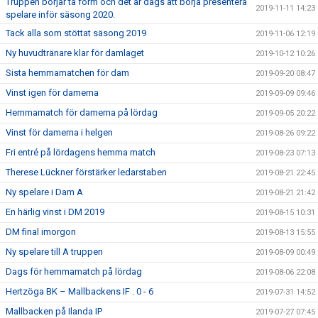
Truppen börjar ta form och det är dags att börja presentera
2019-11-11 14:23
spelare inför säsong 2020.
Tack alla som stöttat säsong 2019
2019-11-06 12:19
Ny huvudtränare klar för damlaget
2019-10-12 10:26
Sista hemmamatchen för dam
2019-09-20 08:47
Vinst igen för damerna
2019-09-09 09:46
Hemmamatch för damerna på lördag
2019-09-05 20:22
Vinst för damerna i helgen
2019-08-26 09:22
Fri entré på lördagens hemma match
2019-08-23 07:13
Therese Lückner förstärker ledarstaben
2019-08-21 22:45
Ny spelare i Dam A
2019-08-21 21:42
En härlig vinst i DM 2019
2019-08-15 10:31
DM final imorgon
2019-08-13 15:55
Ny spelare till A truppen
2019-08-09 00:49
Dags för hemmamatch på lördag
2019-08-06 22:08
Hertzöga BK – Mallbackens IF . 0 - 6
2019-07-31 14:52
Mallbacken på Ilanda IP
2019-07-27 07:45