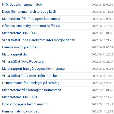
Inför dagens hemmamatch
2022-06-23 00:59
Dags för hemmamatch torsdag kväll
2022-06-20 11:24
Matchreferat från fredagens bortamatch
2022-06-20 07:55
Inför kvällens derby borta mot Säffle SK
2022-06-17 10:39
Matchreferat HBK - ÖSK
2022-06-13 01:38
Vi har träffat Ebba Sandström inför morgondagen
2022-06-10 21:46
Hemma match på lördag!
2022-06-09 00:34
Matchrapport dam
2022-06-04 23:26
Vi har träffat Nova Rosengren
2022-06-02 23:27
Matchrapport från gårdagens hemmamatch
2022-05-27 09:53
Vi har träffat Frida Arnell inför matchen...
2022-05-25 17:00
Hemmamatch för damlaget på torsdag
2022-05-24 22:25
Matchreferat från lördagens bortamatch
2022-05-23 01:42
Matchreferat HBK - LNIK
2022-05-16 14:45
Inför söndagens hemmamatch
2022-05-14 22:42
Hemmamatch på söndag
2022-05-11 23:58