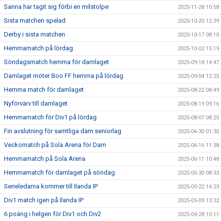
Sanna har tagit sig förbi en milstolpe
2025-11-28 10:58
Sista matchen spelad
2025-10-20 12:39
Derby i sista matchen
2025-10-17 08:10
Hemmamatch på lördag
2025-10-02 15:19
Söndagsmatch hemma för damlaget
2025-09-18 14:47
Damlaget möter Boo FF hemma på lördag
2025-09-04 12:25
Hemma match för damlaget
2025-08-22 08:49
Nyförvärv till damlaget
2025-08-19 09:16
Hemmamatch för Div1 på lördag
2025-08-07 08:25
Fin avslutning för samtliga dam seniorlag
2025-06-30 01:30
Veckomatch på Sola Arena för Dam
2025-06-16 11:38
Hemmamatch på Sola Arena
2025-06-11 10:48
Hemmamatch för damlaget på söndag
2025-05-30 08:33
Serieledarna kommer till Ilanda IP
2025-05-22 14:23
Div1 match igen på Ilanda IP
2025-05-09 13:32
6 poäng i helgen för Div1 och Div2
2025-04-28 10:11