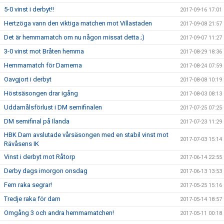
5-0 vinst i derbyt!!
2017-09-16 17:01
Hertzöga vann den viktiga matchen mot Villastaden
2017-09-08 21:57
Det är hemmamatch om nu någon missat detta ;)
2017-09-07 11:27
3-0 vinst mot Bråten hemma
2017-08-29 18:36
Hemmamatch för Damerna
2017-08-24 07:59
Oavgjort i derbyt
2017-08-08 10:19
Höstsäsongen drar igång
2017-08-03 08:13
Uddamålsförlust i DM semifinalen
2017-07-25 07:25
DM semifinal på Ilanda
2017-07-23 11:29
HBK Dam avslutade vårsäsongen med en stabil vinst mot
2017-07-03 15:14
Rävåsens IK
Vinst i derbyt mot Råtorp
2017-06-14 22:55
Derby dags imorgon onsdag
2017-06-13 13:53
Fem raka segrar!
2017-05-25 15:16
Tredje raka för dam
2017-05-14 18:57
Omgång 3 och andra hemmamatchen!
2017-05-11 00:18