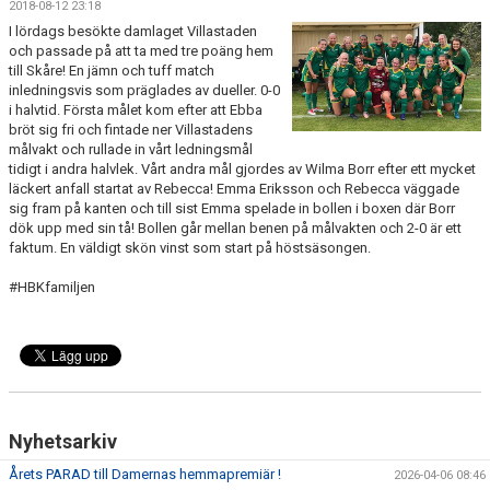
2018-08-12 23:18
BILDGALLERI
I lördags besökte damlaget Villastaden
och passade på att ta med tre poäng hem
DOKUMENT
till Skåre! En jämn och tuff match
inledningsvis som präglades av dueller. 0-0
KONTAKT
i halvtid. Första målet kom efter att Ebba
bröt sig fri och fintade ner Villastadens
målvakt och rullade in vårt ledningsmål
HISTORIA
tidigt i andra halvlek. Vårt andra mål gjordes av Wilma Borr efter ett mycket
läckert anfall startat av Rebecca! Emma Eriksson och Rebecca väggade
sig fram på kanten och till sist Emma spelade in bollen i boxen där Borr
dök upp med sin tå! Bollen går mellan benen på målvakten och 2-0 är ett
faktum. En väldigt skön vinst som start på höstsäsongen.
#HBKfamiljen
Nyhetsarkiv
Årets PARAD till Damernas hemmapremiär !
2026-04-06 08:46