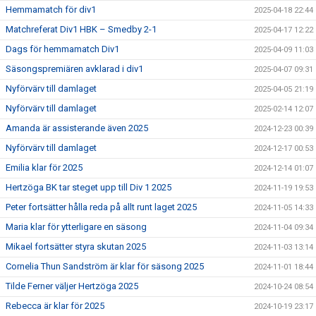
Hemmamatch för div1
2025-04-18 22:44
Matchreferat Div1 HBK – Smedby 2-1
2025-04-17 12:22
Dags för hemmamatch Div1
2025-04-09 11:03
Säsongspremiären avklarad i div1
2025-04-07 09:31
Nyförvärv till damlaget
2025-04-05 21:19
Nyförvärv till damlaget
2025-02-14 12:07
Amanda är assisterande även 2025
2024-12-23 00:39
Nyförvärv till damlaget
2024-12-17 00:53
Emilia klar för 2025
2024-12-14 01:07
Hertzöga BK tar steget upp till Div 1 2025
2024-11-19 19:53
Peter fortsätter hålla reda på allt runt laget 2025
2024-11-05 14:33
Maria klar för ytterligare en säsong
2024-11-04 09:34
Mikael fortsätter styra skutan 2025
2024-11-03 13:14
Cornelia Thun Sandström är klar för säsong 2025
2024-11-01 18:44
Tilde Ferner väljer Hertzöga 2025
2024-10-24 08:54
Rebecca är klar för 2025
2024-10-19 23:17