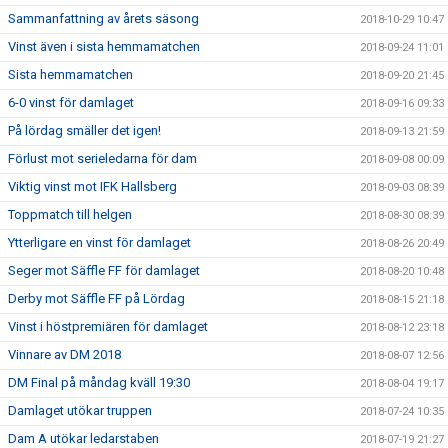
Sammanfattning av årets säsong
2018-10-29 10:47
Vinst även i sista hemmamatchen
2018-09-24 11:01
Sista hemmamatchen
2018-09-20 21:45
6-0 vinst för damlaget
2018-09-16 09:33
På lördag smäller det igen!
2018-09-13 21:59
Förlust mot serieledarna för dam
2018-09-08 00:09
Viktig vinst mot IFK Hallsberg
2018-09-03 08:39
Toppmatch till helgen
2018-08-30 08:39
Ytterligare en vinst för damlaget
2018-08-26 20:49
Seger mot Säffle FF för damlaget
2018-08-20 10:48
Derby mot Säffle FF på Lördag
2018-08-15 21:18
Vinst i höstpremiären för damlaget
2018-08-12 23:18
Vinnare av DM 2018
2018-08-07 12:56
DM Final på måndag kväll 19:30
2018-08-04 19:17
Damlaget utökar truppen
2018-07-24 10:35
Dam A utökar ledarstaben
2018-07-19 21:27