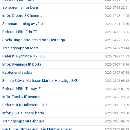
Seriepremiär för Dam
2020-07-31 22:21
Inför: Örebro SK hemma
2020-07-28 11:05
Sammanfattning av våren!
2020-07-01 15:30
Referat: HBK- Eds FF
2020-06-15 16:55
Spela Bingolotto och stötta Hertzöga
2020-04-22 10:25
Träningsrapport Mars
2020-04-07 20:44
Referat: Rynninge IK- HBK
2020-03-29 11:59
Inför: Rynninge IK borta
2020-03-27 18:46
Kaptener utsedda
2020-03-27 07:58
Emmie Sjövall Karlsson klar för Hertzöga BK!
2020-03-25 08:13
Referat: HBK- Torsby IF
2020-03-23 07:29
Inför: Torsby IF hemma
2020-03-20 20:03
Referat: IFK Hallsberg- HBK
2020-03-16 10:09
Inför: IFK Hallsberg borta
2020-03-13 20:50
Träningsrapport Februari
2020-03-05 09:53
Elin Hildén flyttas upp från klubbens U-lag.
2020-03-03 08:22