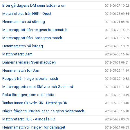
Efter gårdagens DM semi laddar vi om
2019-06-27 10:02
Matchreferat från HBK - Orust
2019-06-26 09:34
Hemmamatch på söndag
2019-06-21 08:56
Matchrapport från helgens bortamatch
2019-06-20 14:02
Matchrapport från lördagens match
2019-06-10 16:39
Hemmamatch på lördag
2019-06-05 10:02
Matchreferat Dam
2019-06-03 16:16
Damerna vidare i Svenskacupen
2019-05-31 09:51
Hemmamatch för Dam
2019-05-22 11:19
Rapport från helgens bortamatch
2019-05-20 10:32
Matchrapporter mot Skövde och Gauthiod
2019-05-17 11:43
Boka lördagen, kom och stötta.
2019-05-08 10:49
Tankar innan Skövde KIK - Hertzöga BK
2019-05-03 10:40
Några frågor till Niklas innan helgens bortamatch
2019-04-30 15:18
Matchreferat HBK - Alingsås FC
2019-04-29 00:03
Hemmamatch till helgen för damlaget
2019-04-24 09:33