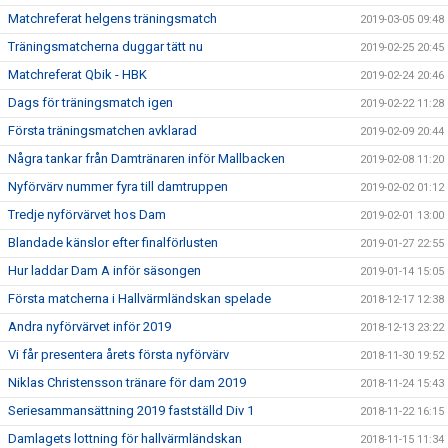
Matchreferat helgens träningsmatch
2019-03-05 09:48
Träningsmatcherna duggar tätt nu
2019-02-25 20:45
Matchreferat Qbik - HBK
2019-02-24 20:46
Dags för träningsmatch igen
2019-02-22 11:28
Första träningsmatchen avklarad
2019-02-09 20:44
Några tankar från Damtränaren inför Mallbacken
2019-02-08 11:20
Nyförvärv nummer fyra till damtruppen
2019-02-02 01:12
Tredje nyförvärvet hos Dam
2019-02-01 13:00
Blandade känslor efter finalförlusten
2019-01-27 22:55
Hur laddar Dam A inför säsongen
2019-01-14 15:05
Första matcherna i Hallvärmländskan spelade
2018-12-17 12:38
Andra nyförvärvet inför 2019
2018-12-13 23:22
Vi får presentera årets första nyförvärv
2018-11-30 19:52
Niklas Christensson tränare för dam 2019
2018-11-24 15:43
Seriesammansättning 2019 fastställd Div 1
2018-11-22 16:15
Damlagets lottning för hallvärmländskan
2018-11-15 11:34