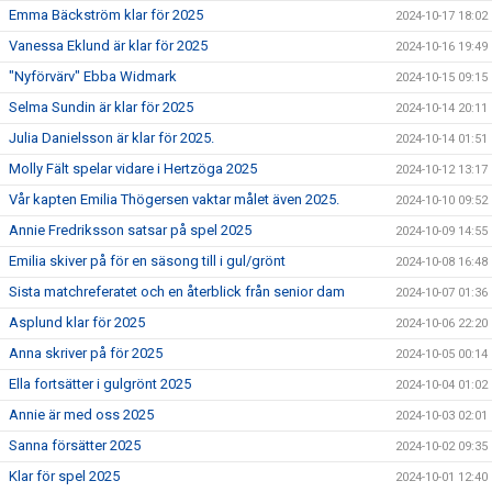
Emma Bäckström klar för 2025
2024-10-17 18:02
Vanessa Eklund är klar för 2025
2024-10-16 19:49
"Nyförvärv" Ebba Widmark
2024-10-15 09:15
Selma Sundin är klar för 2025
2024-10-14 20:11
Julia Danielsson är klar för 2025.
2024-10-14 01:51
Molly Fält spelar vidare i Hertzöga 2025
2024-10-12 13:17
Vår kapten Emilia Thögersen vaktar målet även 2025.
2024-10-10 09:52
Annie Fredriksson satsar på spel 2025
2024-10-09 14:55
Emilia skiver på för en säsong till i gul/grönt
2024-10-08 16:48
Sista matchreferatet och en återblick från senior dam
2024-10-07 01:36
Asplund klar för 2025
2024-10-06 22:20
Anna skriver på för 2025
2024-10-05 00:14
Ella fortsätter i gulgrönt 2025
2024-10-04 01:02
Annie är med oss 2025
2024-10-03 02:01
Sanna försätter 2025
2024-10-02 09:35
Klar för spel 2025
2024-10-01 12:40