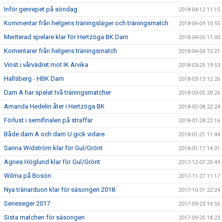
Inför genrepet på söndag
2018-04-12 11:15
Kommentar från helgens träningsläger och träningsmatch
2018-04-09 10:55
Meriterad spelare klar för Hertzöga BK Dam
2018-04-05 11:00
Komentarer från helgens träningsmatch
2018-04-04 15:21
Vinst i vårvädret mot IK Arvika
2018-03-25 19:53
Hallsberg - HBK Dam
2018-03-13 12:26
Dam A har spelat två träningsmatcher
2018-03-05 20:26
Amanda Hedelin åter i Hertzöga BK
2018-02-08 22:24
Förlust i semifinalen på straffar
2018-01-28 22:16
Både dam A och dam U gick vidare
2018-01-21 11:44
Sanna Widström klar för Gul/Grönt
2018-01-17 14:01
Agnes Höglund klar för Gul/Grönt
2017-12-07 20:49
Wilma på Bosön
2017-11-27 11:17
Nya tränarduon klar för säsongen 2018.
2017-10-31 22:24
Serieseger 2017
2017-09-23 14:56
Sista matchen för säsongen
2017-09-20 18:23