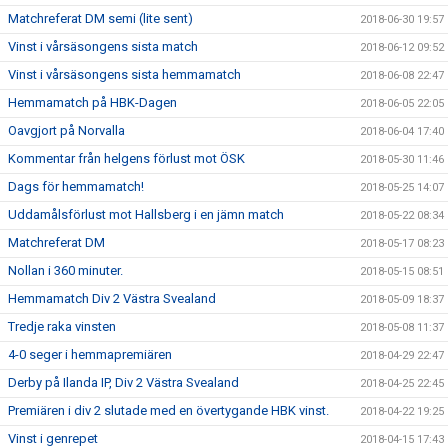
Matchreferat DM semi (lite sent)
2018-06-30 19:57
Vinst i vårsäsongens sista match
2018-06-12 09:52
Vinst i vårsäsongens sista hemmamatch
2018-06-08 22:47
Hemmamatch på HBK-Dagen
2018-06-05 22:05
Oavgjort på Norvalla
2018-06-04 17:40
Kommentar från helgens förlust mot ÖSK
2018-05-30 11:46
Dags för hemmamatch!
2018-05-25 14:07
Uddamålsförlust mot Hallsberg i en jämn match
2018-05-22 08:34
Matchreferat DM
2018-05-17 08:23
Nollan i 360 minuter.
2018-05-15 08:51
Hemmamatch Div 2 Västra Svealand
2018-05-09 18:37
Tredje raka vinsten
2018-05-08 11:37
4-0 seger i hemmapremiären
2018-04-29 22:47
Derby på Ilanda IP, Div 2 Västra Svealand
2018-04-25 22:45
Premiären i div 2 slutade med en övertygande HBK vinst.
2018-04-22 19:25
Vinst i genrepet
2018-04-15 17:43