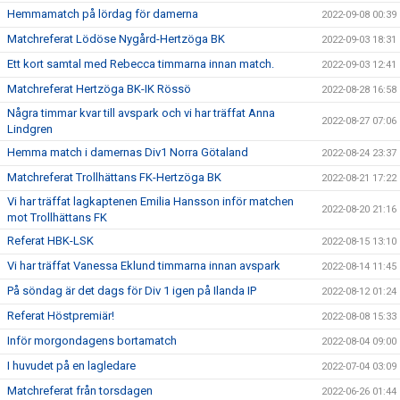
Hemmamatch på lördag för damerna
2022-09-08 00:39
Matchreferat Lödöse Nygård-Hertzöga BK
2022-09-03 18:31
Ett kort samtal med Rebecca timmarna innan match.
2022-09-03 12:41
Matchreferat Hertzöga BK-IK Rössö
2022-08-28 16:58
Några timmar kvar till avspark och vi har träffat Anna
2022-08-27 07:06
Lindgren
Hemma match i damernas Div1 Norra Götaland
2022-08-24 23:37
Matchreferat Trollhättans FK-Hertzöga BK
2022-08-21 17:22
Vi har träffat lagkaptenen Emilia Hansson inför matchen
2022-08-20 21:16
mot Trollhättans FK
Referat HBK-LSK
2022-08-15 13:10
Vi har träffat Vanessa Eklund timmarna innan avspark
2022-08-14 11:45
På söndag är det dags för Div 1 igen på Ilanda IP
2022-08-12 01:24
Referat Höstpremiär!
2022-08-08 15:33
Inför morgondagens bortamatch
2022-08-04 09:00
I huvudet på en lagledare
2022-07-04 03:09
Matchreferat från torsdagen
2022-06-26 01:44