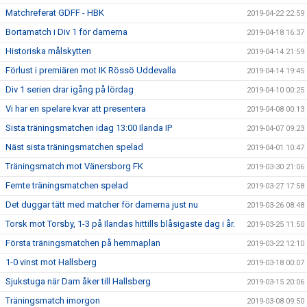
Matchreferat GDFF - HBK
2019-04-22 22:59
Bortamatch i Div 1 för damerna
2019-04-18 16:37
Historiska målskytten
2019-04-14 21:59
Förlust i premiären mot IK Rössö Uddevalla
2019-04-14 19:45
Div 1 serien drar igång på lördag
2019-04-10 00:25
Vi har en spelare kvar att presentera
2019-04-08 00:13
Sista träningsmatchen idag 13:00 Ilanda IP
2019-04-07 09:23
Näst sista träningsmatchen spelad
2019-04-01 10:47
Träningsmatch mot Vänersborg FK
2019-03-30 21:06
Femte träningsmatchen spelad
2019-03-27 17:58
Det duggar tätt med matcher för damerna just nu
2019-03-26 08:48
Torsk mot Torsby, 1-3 på Ilandas hittills blåsigaste dag i år.
2019-03-25 11:50
Första träningsmatchen på hemmaplan
2019-03-22 12:10
1-0 vinst mot Hallsberg
2019-03-18 00:07
Sjukstuga när Dam åker till Hallsberg
2019-03-15 20:06
Träningsmatch imorgon
2019-03-08 09:50