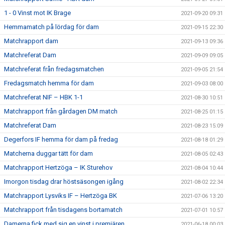
1 - 0 Vinst mot IK Brage
2021-09-20 09:31
Hemmamatch på lördag för dam
2021-09-15 22:30
Matchrapport dam
2021-09-13 09:36
Matchreferat Dam
2021-09-09 09:05
Matchreferat från fredagsmatchen
2021-09-05 21:54
Fredagsmatch hemma för dam
2021-09-03 08:00
Matchreferat NIF – HBK 1-1
2021-08-30 10:51
Matchrapport från gårdagen DM match
2021-08-25 01:15
Matchreferat Dam
2021-08-23 15:09
Degerfors IF hemma för dam på fredag
2021-08-18 01:29
Matcherna duggar tätt för dam
2021-08-05 02:43
Matchrapport Hertzöga – IK Sturehov
2021-08-04 10:44
Imorgon tisdag drar höstsäsongen igång
2021-08-02 22:34
Matchrapport Lysviks IF – Hertzöga BK
2021-07-06 13:20
Matchrapport från tisdagens bortamatch
2021-07-01 10:57
Damerna fick med sig en vinst i premiären
2021-06-18 00:03