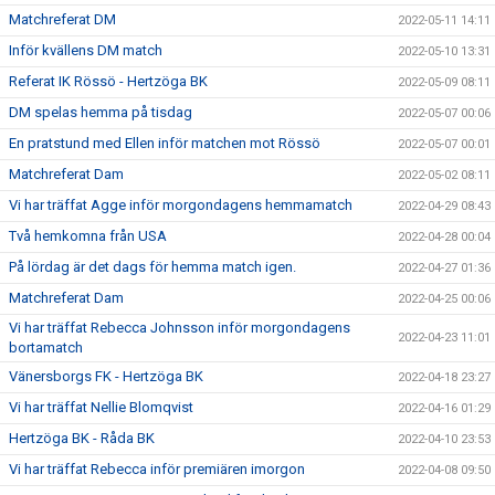
Matchreferat DM
2022-05-11 14:11
Inför kvällens DM match
2022-05-10 13:31
Referat IK Rössö - Hertzöga BK
2022-05-09 08:11
DM spelas hemma på tisdag
2022-05-07 00:06
En pratstund med Ellen inför matchen mot Rössö
2022-05-07 00:01
Matchreferat Dam
2022-05-02 08:11
Vi har träffat Agge inför morgondagens hemmamatch
2022-04-29 08:43
Två hemkomna från USA
2022-04-28 00:04
På lördag är det dags för hemma match igen.
2022-04-27 01:36
Matchreferat Dam
2022-04-25 00:06
Vi har träffat Rebecca Johnsson inför morgondagens
2022-04-23 11:01
bortamatch
Vänersborgs FK - Hertzöga BK
2022-04-18 23:27
Vi har träffat Nellie Blomqvist
2022-04-16 01:29
Hertzöga BK - Råda BK
2022-04-10 23:53
Vi har träffat Rebecca inför premiären imorgon
2022-04-08 09:50