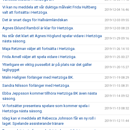
Vi kan nu meddela att vår duktiga målvakt Frida Hultberg
2019-12-04 16:46
valt att fortsätta i Hertzöga.
Det är snart dags för Hallvärmländskan
2019-12-03 09:55
Agnes Eklund Ramböl är klar för Hertzöga.
2019-12-03 08:23
Nu står det klart att Agnes Höglund spelar vidare i Hertzöga
2019-11-29 09:16
nästa säsong.
Maja Retzman väljer att fortsätta i Hertzöga.
2019-11-26 14:10
Frida Arnell väljer att spela vidare i Hertzöga.
2019-11-25 00:27
Ytterligare en viktig pusselbit är på plats när det gäller
2019-11-20 15:27
lagbygget
Malin Hallgren förlänger med Hertzöga BK.
2019-11-19 08:29
Sandra Nilsson förlänger med Hertzöga.
2019-11-15 08:31
Ebba Jeppsson kommer tillhöra Hertzöga BK även nästa
2019-11-14 09:52
säsong.
Vi fortsätter presentera spelare som kommer spela i
2019-11-13 08:32
Hertzöga nästa säsong.
Idag kan vi meddela att Rebecca Johnson får en ny roll i
2019-11-12 11:44
laget. Spelande assisterande tränare