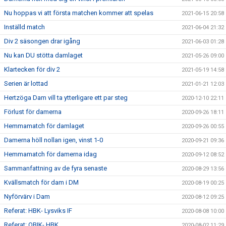
Nu hoppas vi att första matchen kommer att spelas
2021-06-15 20:58
Inställd match
2021-06-04 21:32
Div 2 säsongen drar igång
2021-06-03 01:28
Nu kan DU stötta damlaget
2021-05-26 09:00
Klartecken för div 2
2021-05-19 14:58
Serien är lottad
2021-01-21 12:03
Hertzöga Dam vill ta ytterligare ett par steg
2020-12-10 22:11
Förlust för damerna
2020-09-26 18:11
Hemmamatch för damlaget
2020-09-26 00:55
Damerna höll nollan igen, vinst 1-0
2020-09-21 09:36
Hemmamatch för damerna idag
2020-09-12 08:52
Sammanfattning av de fyra senaste
2020-08-29 13:56
Kvällsmatch för dam i DM
2020-08-19 00:25
Nyförvärv i Dam
2020-08-12 09:25
Referat: HBK- Lysviks IF
2020-08-08 10:00
Referat: QBIK- HBK
2020-08-02 11:29