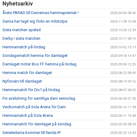
Nyhetsarkiv
Årets PARAD till Damernas hemmapremiär !
2026-04-06 08:46
Sanna har tagit sig förbi en milstolpe
2025-11-28 10:58
Sista matchen spelad
2025-10-20 12:39
Derby i sista matchen
2025-10-17 08:10
Hemmamatch på lördag
2025-10-02 15:19
Söndagsmatch hemma för damlaget
2025-09-18 14:47
Damlaget möter Boo FF hemma på lördag
2025-09-04 12:25
Hemma match för damlaget
2025-08-22 08:49
Nyförvärv till damlaget
2025-08-19 09:16
Hemmamatch för Div1 på lördag
2025-08-07 08:25
Fin avslutning för samtliga dam seniorlag
2025-06-30 01:30
Veckomatch på Sola Arena för Dam
2025-06-16 11:38
Hemmamatch på Sola Arena
2025-06-11 10:48
Hemmamatch för damlaget på söndag
2025-05-30 08:33
Serieledarna kommer till Ilanda IP
2025-05-22 14:23