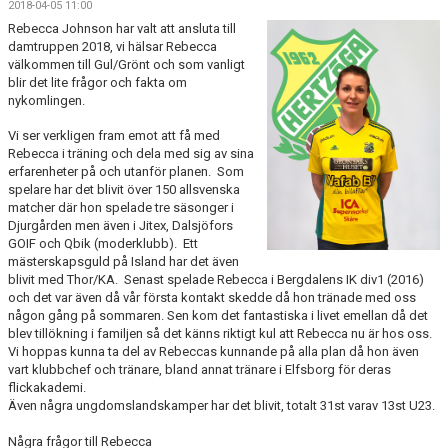
2018-04-05 11:00
BILDGALLERI
Rebecca Johnson har valt att ansluta till
damtruppen 2018, vi hälsar Rebecca
DOKUMENT
välkommen till Gul/Grönt och som vanligt
blir det lite frågor och fakta om
KONTAKT
nykomlingen.
Vi ser verkligen fram emot att få med
HISTORIA
Rebecca i träning och dela med sig av sina
erfarenheter på och utanför planen. Som
spelare har det blivit över 150 allsvenska
matcher där hon spelade tre säsonger i
Djurgården men även i Jitex, Dalsjöfors
GOIF och Qbik (moderklubb). Ett
mästerskapsguld på Island har det även
blivit med Thor/KA. Senast spelade Rebecca i Bergdalens IK div1 (2016)
och det var även då vår första kontakt skedde då hon tränade med oss
någon gång på sommaren. Sen kom det fantastiska i livet emellan då det
blev tillökning i familjen så det känns riktigt kul att Rebecca nu är hos oss.
Vi hoppas kunna ta del av Rebeccas kunnande på alla plan då hon även
vart klubbchef och tränare, bland annat tränare i Elfsborg för deras
flickakademi.
Även några ungdomslandskamper har det blivit, totalt 31st varav 13st U23.
Några frågor till Rebecca