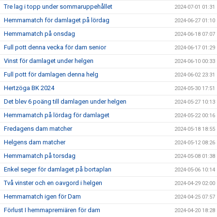
Tre lag i topp under sommaruppehållet
2024-07-01 01:31
Hemmamatch för damlaget på lördag
2024-06-27 01:10
Hemmamatch på onsdag
2024-06-18 07:07
Full pott denna vecka för dam senior
2024-06-17 01:29
Vinst för damlaget under helgen
2024-06-10 00:33
Full pott för damlagen denna helg
2024-06-02 23:31
Hertzöga BK 2024
2024-05-30 17:51
Det blev 6 poäng till damlagen under helgen
2024-05-27 10:13
Hemmamatch på lördag för damlaget
2024-05-22 00:16
Fredagens dam matcher
2024-05-18 18:55
Helgens dam matcher
2024-05-12 08:26
Hemmamatch på torsdag
2024-05-08 01:38
Enkel seger för damlaget på bortaplan
2024-05-06 10:14
Två vinster och en oavgord i helgen
2024-04-29 02:00
Hemmamatch igen för Dam
2024-04-25 07:57
Förlust I hemmapremiären för dam
2024-04-20 18:28