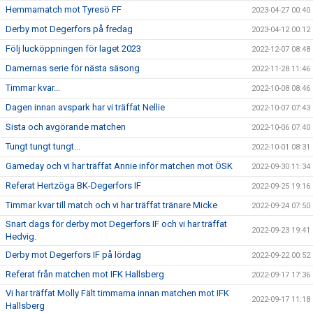
Hemmamatch mot Tyresö FF
2023-04-27 00:40
Derby mot Degerfors på fredag
2023-04-12 00:12
Följ lucköppningen för laget 2023
2022-12-07 08:48
Damernas serie för nästa säsong
2022-11-28 11:46
Timmar kvar...
2022-10-08 08:46
Dagen innan avspark har vi träffat Nellie
2022-10-07 07:43
Sista och avgörande matchen
2022-10-06 07:40
Tungt tungt tungt...
2022-10-01 08:31
Gameday och vi har träffat Annie inför matchen mot ÖSK
2022-09-30 11:34
Referat Hertzöga BK-Degerfors IF
2022-09-25 19:16
Timmar kvar till match och vi har träffat tränare Micke
2022-09-24 07:50
Snart dags för derby mot Degerfors IF och vi har träffat
2022-09-23 19:41
Hedvig.
Derby mot Degerfors IF på lördag
2022-09-22 00:52
Referat från matchen mot IFK Hallsberg
2022-09-17 17:36
Vi har träffat Molly Fält timmarna innan matchen mot IFK
2022-09-17 11:18
Hallsberg