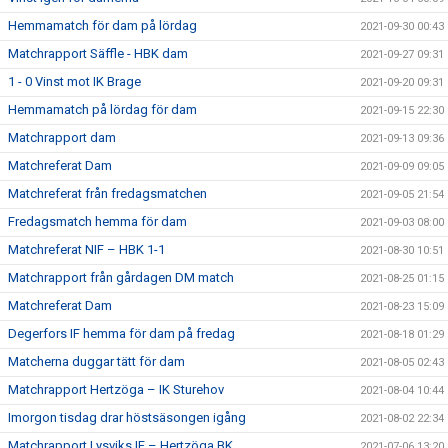
Hemmamatch för dam på lördag
2021-09-30 00:43
Matchrapport Säffle - HBK dam
2021-09-27 09:31
1 - 0 Vinst mot IK Brage
2021-09-20 09:31
Hemmamatch på lördag för dam
2021-09-15 22:30
Matchrapport dam
2021-09-13 09:36
Matchreferat Dam
2021-09-09 09:05
Matchreferat från fredagsmatchen
2021-09-05 21:54
Fredagsmatch hemma för dam
2021-09-03 08:00
Matchreferat NIF – HBK 1-1
2021-08-30 10:51
Matchrapport från gårdagen DM match
2021-08-25 01:15
Matchreferat Dam
2021-08-23 15:09
Degerfors IF hemma för dam på fredag
2021-08-18 01:29
Matcherna duggar tätt för dam
2021-08-05 02:43
Matchrapport Hertzöga – IK Sturehov
2021-08-04 10:44
Imorgon tisdag drar höstsäsongen igång
2021-08-02 22:34
Matchrapport Lysviks IF – Hertzöga BK
2021-07-06 13:20