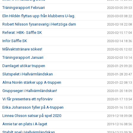
Träningsrapport Februari
2020-03-05 09:53
Elin Hildén flyttas upp från klubbens U-lag.
2020-03-03 08:22
Robert Nilsson fysansvarig i Hertzöga dam
2020-02-18 22:08
Referat: HBK- Säffle SK
2020-02-15 17:04
Inför Säffle SK
2020-02-14 18:36
Målvaktstränare sökes!
2020-02-05 12:02
Träningsrapport Januari
2020-02-03 10:14
Damlaget utökar truppen
2020-01-29 09:20
Slutspelet i Hallvärmländskan
2020-01-28 20:47
Alma Norén stärker upp A-truppen
2020-01-22 08:13
Gruppseger i Hallvärmländskan!
2020-01-20 18:09
Vi får presentera ett nyförvärv
2020-01-17 13:54
Erika Johansson fyller på A-truppen
2020-01-16 15:03
Linnea Olsson satsar på spel 2020
2019-12-18 09:08
Annie tar en plats i A-laget
2019-12-16 08:56
Stabilt spel i Hallvärmländskan
2019-12-15 09:36