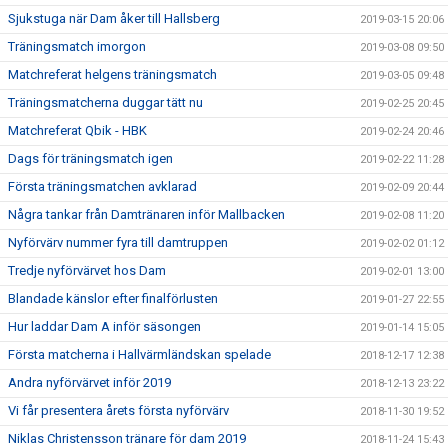
Sjukstuga när Dam åker till Hallsberg
2019-03-15 20:06
Träningsmatch imorgon
2019-03-08 09:50
Matchreferat helgens träningsmatch
2019-03-05 09:48
Träningsmatcherna duggar tätt nu
2019-02-25 20:45
Matchreferat Qbik - HBK
2019-02-24 20:46
Dags för träningsmatch igen
2019-02-22 11:28
Första träningsmatchen avklarad
2019-02-09 20:44
Några tankar från Damtränaren inför Mallbacken
2019-02-08 11:20
Nyförvärv nummer fyra till damtruppen
2019-02-02 01:12
Tredje nyförvärvet hos Dam
2019-02-01 13:00
Blandade känslor efter finalförlusten
2019-01-27 22:55
Hur laddar Dam A inför säsongen
2019-01-14 15:05
Första matcherna i Hallvärmländskan spelade
2018-12-17 12:38
Andra nyförvärvet inför 2019
2018-12-13 23:22
Vi får presentera årets första nyförvärv
2018-11-30 19:52
Niklas Christensson tränare för dam 2019
2018-11-24 15:43