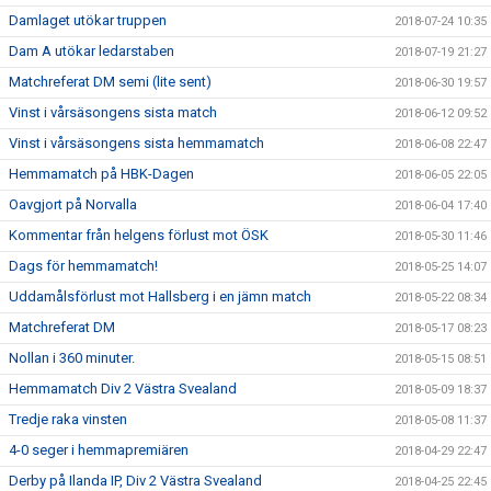
Damlaget utökar truppen
2018-07-24 10:35
Dam A utökar ledarstaben
2018-07-19 21:27
Matchreferat DM semi (lite sent)
2018-06-30 19:57
Vinst i vårsäsongens sista match
2018-06-12 09:52
Vinst i vårsäsongens sista hemmamatch
2018-06-08 22:47
Hemmamatch på HBK-Dagen
2018-06-05 22:05
Oavgjort på Norvalla
2018-06-04 17:40
Kommentar från helgens förlust mot ÖSK
2018-05-30 11:46
Dags för hemmamatch!
2018-05-25 14:07
Uddamålsförlust mot Hallsberg i en jämn match
2018-05-22 08:34
Matchreferat DM
2018-05-17 08:23
Nollan i 360 minuter.
2018-05-15 08:51
Hemmamatch Div 2 Västra Svealand
2018-05-09 18:37
Tredje raka vinsten
2018-05-08 11:37
4-0 seger i hemmapremiären
2018-04-29 22:47
Derby på Ilanda IP, Div 2 Västra Svealand
2018-04-25 22:45