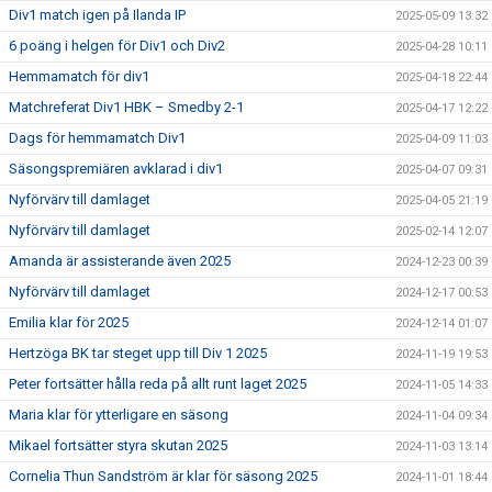
Div1 match igen på Ilanda IP
2025-05-09 13:32
6 poäng i helgen för Div1 och Div2
2025-04-28 10:11
Hemmamatch för div1
2025-04-18 22:44
Matchreferat Div1 HBK – Smedby 2-1
2025-04-17 12:22
Dags för hemmamatch Div1
2025-04-09 11:03
Säsongspremiären avklarad i div1
2025-04-07 09:31
Nyförvärv till damlaget
2025-04-05 21:19
Nyförvärv till damlaget
2025-02-14 12:07
Amanda är assisterande även 2025
2024-12-23 00:39
Nyförvärv till damlaget
2024-12-17 00:53
Emilia klar för 2025
2024-12-14 01:07
Hertzöga BK tar steget upp till Div 1 2025
2024-11-19 19:53
Peter fortsätter hålla reda på allt runt laget 2025
2024-11-05 14:33
Maria klar för ytterligare en säsong
2024-11-04 09:34
Mikael fortsätter styra skutan 2025
2024-11-03 13:14
Cornelia Thun Sandström är klar för säsong 2025
2024-11-01 18:44