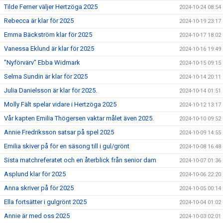
Tilde Ferner väljer Hertzöga 2025
2024-10-24 08:54
Rebecca är klar för 2025
2024-10-19 23:17
Emma Bäckström klar för 2025
2024-10-17 18:02
Vanessa Eklund är klar för 2025
2024-10-16 19:49
"Nyförvärv" Ebba Widmark
2024-10-15 09:15
Selma Sundin är klar för 2025
2024-10-14 20:11
Julia Danielsson är klar för 2025.
2024-10-14 01:51
Molly Fält spelar vidare i Hertzöga 2025
2024-10-12 13:17
Vår kapten Emilia Thögersen vaktar målet även 2025.
2024-10-10 09:52
Annie Fredriksson satsar på spel 2025
2024-10-09 14:55
Emilia skiver på för en säsong till i gul/grönt
2024-10-08 16:48
Sista matchreferatet och en återblick från senior dam
2024-10-07 01:36
Asplund klar för 2025
2024-10-06 22:20
Anna skriver på för 2025
2024-10-05 00:14
Ella fortsätter i gulgrönt 2025
2024-10-04 01:02
Annie är med oss 2025
2024-10-03 02:01