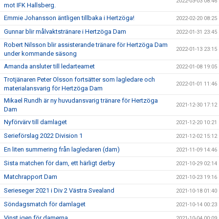
2022-03-03 08:46
mot IFK Hallsberg.
Emmie Johansson äntligen tillbaka i Hertzöga!
2022-02-20 08:25
Gunnar blir målvaktstränare i Hertzöga Dam
2022-01-31 23:45
Robert Nilsson blir assisterande tränare för Hertzöga Dam
2022-01-13 23:15
under kommande säsong
Amanda ansluter till ledarteamet
2022-01-08 19:05
Trotjänaren Peter Olsson fortsätter som lagledare och
2022-01-01 11:46
materialansvarig för Hertzöga Dam
Mikael Rundh är ny huvudansvarig tränare för Hertzöga
2021-12-30 17:12
Dam
Nyförvärv till damlaget
2021-12-20 10:21
Serieförslag 2022 Division 1
2021-12-02 15:12
En liten summering från lagledaren (dam)
2021-11-09 14:46
Sista matchen för dam, ett härligt derby
2021-10-29 02:14
Matchrapport Dam
2021-10-23 19:16
Serieseger 2021 i Div 2 Västra Svealand
2021-10-18 01:40
Söndagsmatch för damlaget
2021-10-14 00:23
Vinst igen för damerna
2021-10-04 00:09