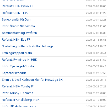
Referat: HBK- Lysviks IF
2020-08-08 10:00
Referat: QBIK- HBK
2020-08-02 11:29
Seriepremiär för Dam
2020-07-31 22:21
Inför: Örebro SK hemma
2020-07-28 11:05
Sammanfattning av våren!
2020-07-01 15:30
Referat: HBK- Eds FF
2020-06-15 16:55
Spela Bingolotto och stötta Hertzöga
2020-04-22 10:25
Träningsrapport Mars
2020-04-07 20:44
Referat: Rynninge IK- HBK
2020-03-29 11:59
Inför: Rynninge IK borta
2020-03-27 18:46
Kaptener utsedda
2020-03-27 07:58
Emmie Sjövall Karlsson klar för Hertzöga BK!
2020-03-25 08:13
Referat: HBK- Torsby IF
2020-03-23 07:29
Inför: Torsby IF hemma
2020-03-20 20:03
Referat: IFK Hallsberg- HBK
2020-03-16 10:09
Inför: IFK Hallsberg borta
2020-03-13 20:50