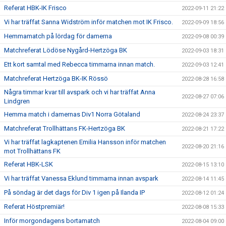
Referat HBK-IK Frisco
2022-09-11 21:22
Vi har träffat Sanna Widström inför matchen mot IK Frisco.
2022-09-09 18:56
Hemmamatch på lördag för damerna
2022-09-08 00:39
Matchreferat Lödöse Nygård-Hertzöga BK
2022-09-03 18:31
Ett kort samtal med Rebecca timmarna innan match.
2022-09-03 12:41
Matchreferat Hertzöga BK-IK Rössö
2022-08-28 16:58
Några timmar kvar till avspark och vi har träffat Anna
2022-08-27 07:06
Lindgren
Hemma match i damernas Div1 Norra Götaland
2022-08-24 23:37
Matchreferat Trollhättans FK-Hertzöga BK
2022-08-21 17:22
Vi har träffat lagkaptenen Emilia Hansson inför matchen
2022-08-20 21:16
mot Trollhättans FK
Referat HBK-LSK
2022-08-15 13:10
Vi har träffat Vanessa Eklund timmarna innan avspark
2022-08-14 11:45
På söndag är det dags för Div 1 igen på Ilanda IP
2022-08-12 01:24
Referat Höstpremiär!
2022-08-08 15:33
Inför morgondagens bortamatch
2022-08-04 09:00