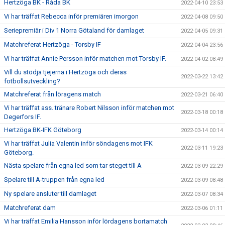
Hertzöga BK - Råda BK
2022-04-10 23:53
Vi har träffat Rebecca inför premiären imorgon
2022-04-08 09:50
Seriepremiär i Div 1 Norra Götaland för damlaget
2022-04-05 09:31
Matchreferat Hertzöga - Torsby IF
2022-04-04 23:56
Vi har träffat Annie Persson inför matchen mot Torsby IF.
2022-04-02 08:49
Vill du stödja tjejerna i Hertzöga och deras
2022-03-22 13:42
fotbollsutveckling?
Matchreferat från löragens match
2022-03-21 06:40
Vi har träffat ass. tränare Robert Nilsson inför matchen mot
2022-03-18 00:18
Degerfors IF.
Hertzöga BK-IFK Göteborg
2022-03-14 00:14
Vi har träffat Julia Valentin inför söndagens mot IFK
2022-03-11 19:23
Göteborg.
Nästa spelare från egna led som tar steget till A
2022-03-09 22:29
Spelare till A-truppen från egna led
2022-03-09 08:48
Ny spelare ansluter till damlaget
2022-03-07 08:34
Matchreferat dam
2022-03-06 01:11
Vi har träffat Emilia Hansson inför lördagens bortamatch