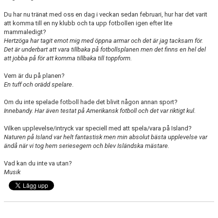
Du har nu tränat med oss en dag i veckan sedan februari, hur har det varit
att komma till en ny klubb och ta upp fotbollen igen efter lite
mammaledigt?
Hertzöga har tagit emot mig med öppna armar och det är jag tacksam för.
Det är underbart att vara tillbaka på fotbollsplanen men det finns en hel del
att jobba på för att komma tillbaka till toppform.
Vem är du på planen?
En tuff och orädd spelare
.
Om du inte spelade fotboll hade det blivit någon annan sport?
Innebandy. Har även testat på Amerikansk fotboll och det var riktigt kul.
Vilken upplevelse/intryck var speciell med att spela/vara på Island?
Naturen på Island var helt fantastisk men min absolut bästa upplevelse var
ändå när vi tog hem seriesegern och blev Isländska mästare.
Vad kan du inte va utan?
Musik