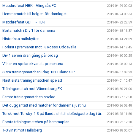
Matchreferat HBK - Alingsås FC
2019-04-29 00:03
Hemmamatch till helgen för damlaget
2019-04-24 09:33
Matchreferat GDFF - HBK
2019-04-22 22:59
Bortamatch i Div 1 för damerna
2019-04-18 16:37
Historiska målskytten
2019-04-14 21:59
Förlust i premiären mot IK Rössö Uddevalla
2019-04-14 19:45
Div 1 serien drar igång på lördag
2019-04-10 00:25
Vi har en spelare kvar att presentera
2019-04-08 00:13
Sista träningsmatchen idag 13:00 Ilanda IP
2019-04-07 09:23
Näst sista träningsmatchen spelad
2019-04-01 10:47
Träningsmatch mot Vänersborg FK
2019-03-30 21:06
Femte träningsmatchen spelad
2019-03-27 17:58
Det duggar tätt med matcher för damerna just nu
2019-03-26 08:48
Torsk mot Torsby, 1-3 på Ilandas hittills blåsigaste dag i år.
2019-03-25 11:50
Första träningsmatchen på hemmaplan
2019-03-22 12:10
1-0 vinst mot Hallsberg
2019-03-18 00:07