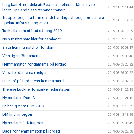
Idag kan vi meddela att Rebecca Johnson får en ny roll i
2019-11-12 11:44
laget. Spelande assisterande tränare
Truppen börjar ta form och det är dags att börja presentera
2019-11-11 14:23
spelare inför säsong 2020.
Tack alla som stöttat säsong 2019
2019-11-06 12:19
Ny huvudtränare klar för damlaget
2019-10-12 10:26
Sista hemmamatchen för dam
2019-09-20 08:47
Vinst igen för damerna
2019-09-09 09:46
Hemmamatch för damerna på lördag
2019-09-05 20:22
Vinst för damerna i helgen
2019-08-26 09:22
Fri entré på lördagens hemma match
2019-08-23 07:13
Therese Lückner förstärker ledarstaben
2019-08-21 22:45
Ny spelare i Dam A
2019-08-21 21:42
En härlig vinst i DM 2019
2019-08-15 10:31
DM final imorgon
2019-08-13 15:55
Ny spelare till A truppen
2019-08-09 00:49
Dags för hemmamatch på lördag
2019-08-06 22:08