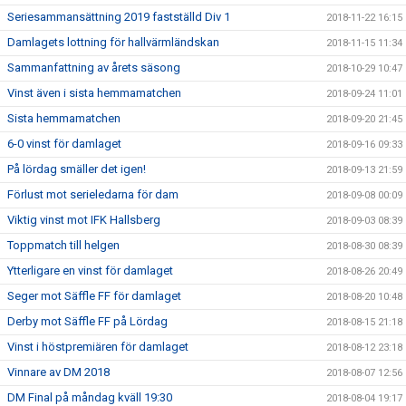
Seriesammansättning 2019 fastställd Div 1
2018-11-22 16:15
Damlagets lottning för hallvärmländskan
2018-11-15 11:34
Sammanfattning av årets säsong
2018-10-29 10:47
Vinst även i sista hemmamatchen
2018-09-24 11:01
Sista hemmamatchen
2018-09-20 21:45
6-0 vinst för damlaget
2018-09-16 09:33
På lördag smäller det igen!
2018-09-13 21:59
Förlust mot serieledarna för dam
2018-09-08 00:09
Viktig vinst mot IFK Hallsberg
2018-09-03 08:39
Toppmatch till helgen
2018-08-30 08:39
Ytterligare en vinst för damlaget
2018-08-26 20:49
Seger mot Säffle FF för damlaget
2018-08-20 10:48
Derby mot Säffle FF på Lördag
2018-08-15 21:18
Vinst i höstpremiären för damlaget
2018-08-12 23:18
Vinnare av DM 2018
2018-08-07 12:56
DM Final på måndag kväll 19:30
2018-08-04 19:17