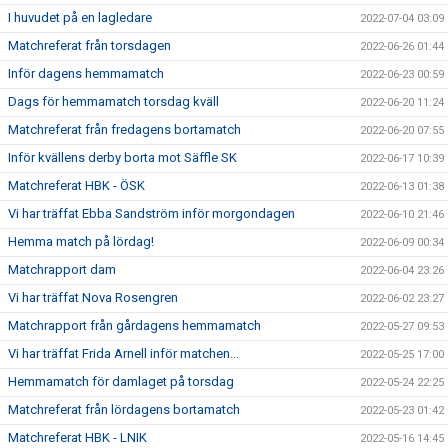
I huvudet på en lagledare
2022-07-04 03:09
Matchreferat från torsdagen
2022-06-26 01:44
Inför dagens hemmamatch
2022-06-23 00:59
Dags för hemmamatch torsdag kväll
2022-06-20 11:24
Matchreferat från fredagens bortamatch
2022-06-20 07:55
Inför kvällens derby borta mot Säffle SK
2022-06-17 10:39
Matchreferat HBK - ÖSK
2022-06-13 01:38
Vi har träffat Ebba Sandström inför morgondagen
2022-06-10 21:46
Hemma match på lördag!
2022-06-09 00:34
Matchrapport dam
2022-06-04 23:26
Vi har träffat Nova Rosengren
2022-06-02 23:27
Matchrapport från gårdagens hemmamatch
2022-05-27 09:53
Vi har träffat Frida Arnell inför matchen...
2022-05-25 17:00
Hemmamatch för damlaget på torsdag
2022-05-24 22:25
Matchreferat från lördagens bortamatch
2022-05-23 01:42
Matchreferat HBK - LNIK
2022-05-16 14:45