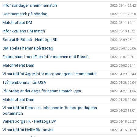
Inför söndagens hemmamatch
2022-05-14 22:42
Hemmamatch på söndag
2022-05-11 23:58
Matchreferat DM
2022-05-11 14:11
Inför kvällens DM match
2022-05-10 13:31
Referat IK Rössö - Hertzöga BK
2022-05-09 08:11
DM spelas hemma på tisdag
2022-05-07 00:06
En pratstund med Ellen inför matchen mot Rössö
2022-05-07 00:01
Matchreferat Dam
2022-05-02 08:11
Vi har träffat Agge inför morgondagens hemmamatch
2022-04-29 08:43
Två hemkomna från USA
2022-04-28 00:04
På lördag är det dags för hemma match igen.
2022-04-27 01:36
Matchreferat Dam
2022-04-25 00:06
Vi har träffat Rebecca Johnsson inför morgondagens
2022-04-23 11:01
bortamatch
Vänersborgs FK - Hertzöga BK
2022-04-18 23:27
Vi har träffat Nellie Blomqvist
2022-04-16 01:29