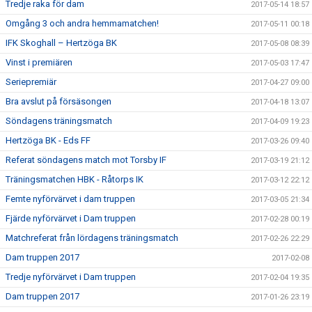
Tredje raka för dam
2017-05-14 18:57
Omgång 3 och andra hemmamatchen!
2017-05-11 00:18
IFK Skoghall – Hertzöga BK
2017-05-08 08:39
Vinst i premiären
2017-05-03 17:47
Seriepremiär
2017-04-27 09:00
Bra avslut på försäsongen
2017-04-18 13:07
Söndagens träningsmatch
2017-04-09 19:23
Hertzöga BK - Eds FF
2017-03-26 09:40
Referat söndagens match mot Torsby IF
2017-03-19 21:12
Träningsmatchen HBK - Råtorps IK
2017-03-12 22:12
Femte nyförvärvet i dam truppen
2017-03-05 21:34
Fjärde nyförvärvet i Dam truppen
2017-02-28 00:19
Matchreferat från lördagens träningsmatch
2017-02-26 22:29
Dam truppen 2017
2017-02-08
Tredje nyförvärvet i Dam truppen
2017-02-04 19:35
Dam truppen 2017
2017-01-26 23:19