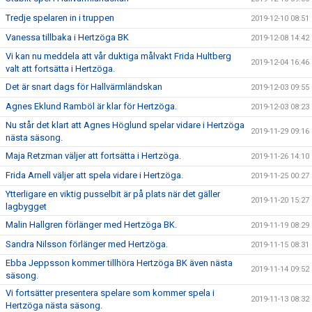
Tredje spelaren in i truppen
2019-12-10 08:51
Vanessa tillbaka i Hertzöga BK
2019-12-08 14:42
Vi kan nu meddela att vår duktiga målvakt Frida Hultberg
2019-12-04 16:46
valt att fortsätta i Hertzöga.
Det är snart dags för Hallvärmländskan
2019-12-03 09:55
Agnes Eklund Ramböl är klar för Hertzöga.
2019-12-03 08:23
Nu står det klart att Agnes Höglund spelar vidare i Hertzöga
2019-11-29 09:16
nästa säsong.
Maja Retzman väljer att fortsätta i Hertzöga.
2019-11-26 14:10
Frida Arnell väljer att spela vidare i Hertzöga.
2019-11-25 00:27
Ytterligare en viktig pusselbit är på plats när det gäller
2019-11-20 15:27
lagbygget
Malin Hallgren förlänger med Hertzöga BK.
2019-11-19 08:29
Sandra Nilsson förlänger med Hertzöga.
2019-11-15 08:31
Ebba Jeppsson kommer tillhöra Hertzöga BK även nästa
2019-11-14 09:52
säsong.
Vi fortsätter presentera spelare som kommer spela i
2019-11-13 08:32
Hertzöga nästa säsong.