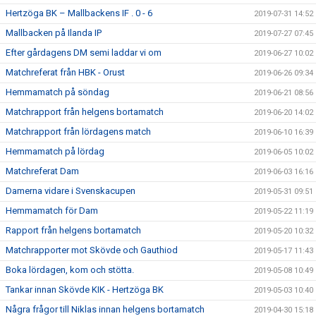
Hertzöga BK – Mallbackens IF . 0 - 6
2019-07-31 14:52
Mallbacken på Ilanda IP
2019-07-27 07:45
Efter gårdagens DM semi laddar vi om
2019-06-27 10:02
Matchreferat från HBK - Orust
2019-06-26 09:34
Hemmamatch på söndag
2019-06-21 08:56
Matchrapport från helgens bortamatch
2019-06-20 14:02
Matchrapport från lördagens match
2019-06-10 16:39
Hemmamatch på lördag
2019-06-05 10:02
Matchreferat Dam
2019-06-03 16:16
Damerna vidare i Svenskacupen
2019-05-31 09:51
Hemmamatch för Dam
2019-05-22 11:19
Rapport från helgens bortamatch
2019-05-20 10:32
Matchrapporter mot Skövde och Gauthiod
2019-05-17 11:43
Boka lördagen, kom och stötta.
2019-05-08 10:49
Tankar innan Skövde KIK - Hertzöga BK
2019-05-03 10:40
Några frågor till Niklas innan helgens bortamatch
2019-04-30 15:18