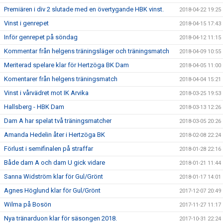
Premiären i div 2 slutade med en övertygande HBK vinst.
2018-04-22 19:25
Vinst i genrepet
2018-04-15 17:43
Inför genrepet på söndag
2018-04-12 11:15
Kommentar från helgens träningsläger och träningsmatch
2018-04-09 10:55
Meriterad spelare klar för Hertzöga BK Dam
2018-04-05 11:00
Komentarer från helgens träningsmatch
2018-04-04 15:21
Vinst i vårvädret mot IK Arvika
2018-03-25 19:53
Hallsberg - HBK Dam
2018-03-13 12:26
Dam A har spelat två träningsmatcher
2018-03-05 20:26
Amanda Hedelin åter i Hertzöga BK
2018-02-08 22:24
Förlust i semifinalen på straffar
2018-01-28 22:16
Både dam A och dam U gick vidare
2018-01-21 11:44
Sanna Widström klar för Gul/Grönt
2018-01-17 14:01
Agnes Höglund klar för Gul/Grönt
2017-12-07 20:49
Wilma på Bosön
2017-11-27 11:17
Nya tränarduon klar för säsongen 2018.
2017-10-31 22:24