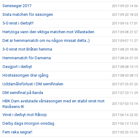
Serieseger 2017
2017-09-23 14:56
Sista matchen för säsongen
2017-09-20 18:23
5-0 vinst i derbyt!!
2017-09-16 17:01
Hertzöga vann den viktiga matchen mot Villastaden
2017-09-08 21:57
Det är hemmamatch om nu någon missat detta ;)
2017-09-07 11:27
3-0 vinst mot Bråten hemma
2017-08-29 18:36
Hemmamatch för Damerna
2017-08-24 07:59
Oavgjort i derbyt
2017-08-08 10:19
Höstsäsongen drar igång
2017-08-03 08:13
Uddamålsförlust i DM semifinalen
2017-07-25 07:25
DM semifinal på Ilanda
2017-07-23 11:29
HBK Dam avslutade vårsäsongen med en stabil vinst mot
2017-07-03 15:14
Rävåsens IK
Vinst i derbyt mot Råtorp
2017-06-14 22:55
Derby dags imorgon onsdag
2017-06-13 13:53
Fem raka segrar!
2017-05-25 15:16