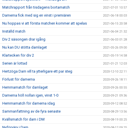
Matchrapport från tisdagens bortamatch
2021-07-01 10:57
Damerna fick med sig en vinst i premiären
2021-06-18 00:03
Nu hoppas vi att första matchen kommer att spelas
2021-06-15 20:58
Inställd match
2021-06-04 21:32
Div 2 säsongen drar igång
2021-06-03 01:28
Nu kan DU stötta damlaget
2021-05-26 09:00
Klartecken för div 2
2021-05-19 14:58
Serien är lottad
2021-01-21 12:03
Hertzöga Dam vill ta ytterligare ett par steg
2020-12-10 22:11
Förlust för damerna
2020-09-26 18:11
Hemmamatch för damlaget
2020-09-26 00:55
Damerna höll nollan igen, vinst 1-0
2020-09-21 09:36
Hemmamatch för damerna idag
2020-09-12 08:52
Sammanfattning av de fyra senaste
2020-08-29 13:56
Kvällsmatch för dam i DM
2020-08-19 00:25
Nyförvärv i Dam
2020-08-12 09:25