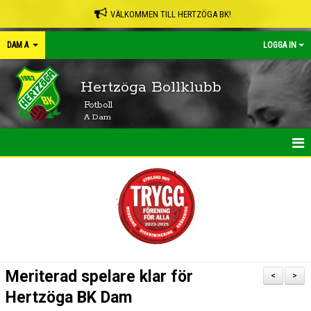
VÄLKOMMEN TILL HERTZÖGA BK!
DAM A
LOGGA IN
Hertzöga Bollklubb
Fotboll
A Dam
HEM
NYHETER
KALENDER
MATCHER
Meriterad spelare klar för
<
>
TRUPPEN
Hertzöga BK Dam