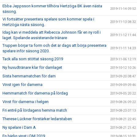
Ebba Jeppsson kommer tillhöra Hertzöga BK även nästa
2019-11-14 09:52
säsong.
Vi fortsätter presentera spelare som kommer spela i
2019-11-13 08:32
Hertzöga nästa säsong.
Idag kan vi meddela att Rebecca Johnson får en ny roll i
2019-11-12 11:44
laget. Spelande assisterande tränare
Truppen börjar ta form och det är dags att börja presentera
2019-11-11 14:23
spelare inför säsong 2020.
Tack alla som stöttat säsong 2019
2019-11-06 12:19
Ny huvudtränare klar för damlaget
2019-10-12 10:26
Sista hemmamatchen för dam
2019-09-20 08:47
Vinst igen för damerna
2019-09-09 09:46
Hemmamatch för damerna på lördag
2019-09-05 20:22
Vinst för damerna i helgen
2019-08-26 09:22
Fri entré på lördagens hemma match
2019-08-23 07:13
Therese Lückner förstärker ledarstaben
2019-08-21 22:45
Ny spelare i Dam A
2019-08-21 21:42
En härlig vinst i DM 2019
2019-08-15 10:31