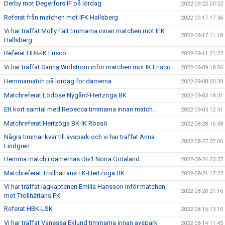
Derby mot Degerfors IF på lördag
2022-09-22 00:52
Referat från matchen mot IFK Hallsberg
2022-09-17 17:36
Vi har träffat Molly Fält timmarna innan matchen mot IFK
2022-09-17 11:18
Hallsberg
Referat HBK-IK Frisco
2022-09-11 21:22
Vi har träffat Sanna Widström inför matchen mot IK Frisco.
2022-09-09 18:56
Hemmamatch på lördag för damerna
2022-09-08 00:39
Matchreferat Lödöse Nygård-Hertzöga BK
2022-09-03 18:31
Ett kort samtal med Rebecca timmarna innan match.
2022-09-03 12:41
Matchreferat Hertzöga BK-IK Rössö
2022-08-28 16:58
Några timmar kvar till avspark och vi har träffat Anna
2022-08-27 07:06
Lindgren
Hemma match i damernas Div1 Norra Götaland
2022-08-24 23:37
Matchreferat Trollhättans FK-Hertzöga BK
2022-08-21 17:22
Vi har träffat lagkaptenen Emilia Hansson inför matchen
2022-08-20 21:16
mot Trollhättans FK
Referat HBK-LSK
2022-08-15 13:10
Vi har träffat Vanessa Eklund timmarna innan avspark
2022-08-14 11:45