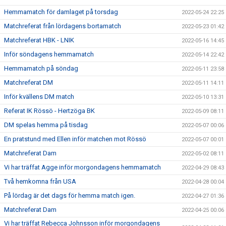
Hemmamatch för damlaget på torsdag
2022-05-24 22:25
Matchreferat från lördagens bortamatch
2022-05-23 01:42
Matchreferat HBK - LNIK
2022-05-16 14:45
Inför söndagens hemmamatch
2022-05-14 22:42
Hemmamatch på söndag
2022-05-11 23:58
Matchreferat DM
2022-05-11 14:11
Inför kvällens DM match
2022-05-10 13:31
Referat IK Rössö - Hertzöga BK
2022-05-09 08:11
DM spelas hemma på tisdag
2022-05-07 00:06
En pratstund med Ellen inför matchen mot Rössö
2022-05-07 00:01
Matchreferat Dam
2022-05-02 08:11
Vi har träffat Agge inför morgondagens hemmamatch
2022-04-29 08:43
Två hemkomna från USA
2022-04-28 00:04
På lördag är det dags för hemma match igen.
2022-04-27 01:36
Matchreferat Dam
2022-04-25 00:06
Vi har träffat Rebecca Johnsson inför morgondagens