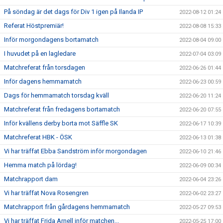
På söndag är det dags för Div 1 igen på Ilanda IP
2022-08-12 01:24
Referat Höstpremiär!
2022-08-08 15:33
Inför morgondagens bortamatch
2022-08-04 09:00
I huvudet på en lagledare
2022-07-04 03:09
Matchreferat från torsdagen
2022-06-26 01:44
Inför dagens hemmamatch
2022-06-23 00:59
Dags för hemmamatch torsdag kväll
2022-06-20 11:24
Matchreferat från fredagens bortamatch
2022-06-20 07:55
Inför kvällens derby borta mot Säffle SK
2022-06-17 10:39
Matchreferat HBK - ÖSK
2022-06-13 01:38
Vi har träffat Ebba Sandström inför morgondagen
2022-06-10 21:46
Hemma match på lördag!
2022-06-09 00:34
Matchrapport dam
2022-06-04 23:26
Vi har träffat Nova Rosengren
2022-06-02 23:27
Matchrapport från gårdagens hemmamatch
2022-05-27 09:53
Vi har träffat Frida Arnell inför matchen...
2022-05-25 17:00