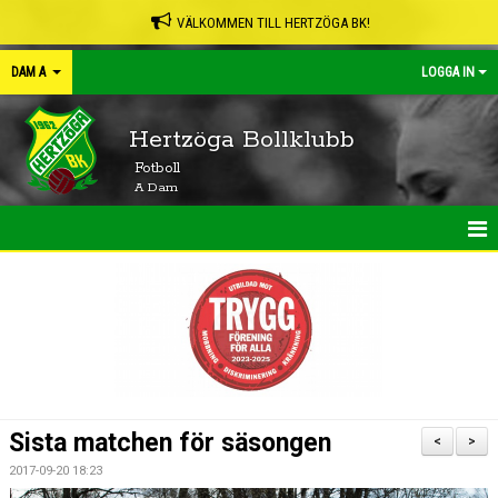
VÄLKOMMEN TILL HERTZÖGA BK!
DAM A
LOGGA IN
Hertzöga Bollklubb
Fotboll
A Dam
HEM
NYHETER
KALENDER
MATCHER
Sista matchen för säsongen
<
>
TRUPPEN
2017-09-20 18:23