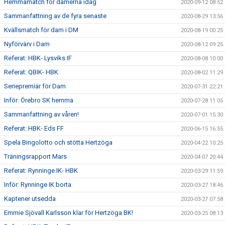
Hemmamatch för damerna idag
2020-09-12 08:52
Sammanfattning av de fyra senaste
2020-08-29 13:56
Kvällsmatch för dam i DM
2020-08-19 00:25
Nyförvärv i Dam
2020-08-12 09:25
Referat: HBK- Lysviks IF
2020-08-08 10:00
Referat: QBIK- HBK
2020-08-02 11:29
Seriepremiär för Dam
2020-07-31 22:21
Inför: Örebro SK hemma
2020-07-28 11:05
Sammanfattning av våren!
2020-07-01 15:30
Referat: HBK- Eds FF
2020-06-15 16:55
Spela Bingolotto och stötta Hertzöga
2020-04-22 10:25
Träningsrapport Mars
2020-04-07 20:44
Referat: Rynninge IK- HBK
2020-03-29 11:59
Inför: Rynninge IK borta
2020-03-27 18:46
Kaptener utsedda
2020-03-27 07:58
Emmie Sjövall Karlsson klar för Hertzöga BK!
2020-03-25 08:13