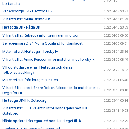
2022-04-23 11:01
bortamatch
Vänersborgs FK - Hertzöga BK
2022-04-18 23:27
Vi har träffat Nellie Blomqvist
2022-04-16 01:29
Hertzöga BK - Råda BK
2022-04-10 23:53
Vi har träffat Rebecca inför premiären imorgon
2022-04-08 09:50
Seriepremiär i Div 1 Norra Götaland för damlaget
2022-04-05 09:31
Matchreferat Hertzöga - Torsby IF
2022-04-04 23:56
Vi har träffat Annie Persson inför matchen mot Torsby IF.
2022-04-02 08:49
Vill du stödja tjejerna i Hertzöga och deras
2022-03-22 13:42
fotbollsutveckling?
Matchreferat från löragens match
2022-03-21 06:40
Vi har träffat ass. tränare Robert Nilsson inför matchen mot
2022-03-18 00:18
Degerfors IF.
Hertzöga BK-IFK Göteborg
2022-03-14 00:14
Vi har träffat Julia Valentin inför söndagens mot IFK
2022-03-11 19:23
Göteborg.
Nästa spelare från egna led som tar steget till A
2022-03-09 22:29
Spelare till A-truppen från egna led