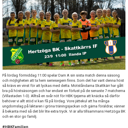
BILDGALLERI
DOKUMENT
KONTAKT
HISTORIA
På lördag förmiddag 11:00 spelar Dam A sin sista match denna säsong
och möjligheten att ta hem seriesegern finns. Som det har varit denna höst
så krävs en vinst för att lyckas med detta. Motståndarna Skattkärr har gått
bra på höstsäsongen och har endast en förlust på de senaste 7 matcherna
(Villastaden 1-0). Alltså en svår nöt för HBK tjejerna att knäcka så därför
behöver vi allt stöd vi kan få på lördag. Vore jättekul att ha många
ungdomslag på läktaren i gröna träningsjackan och gärna föräldrar, vänner
å bekanta med så det blir lite extra tryck. Vi är alla tillsammans Hertzöga BK
och en stor go familj.
#HBKFamiljen