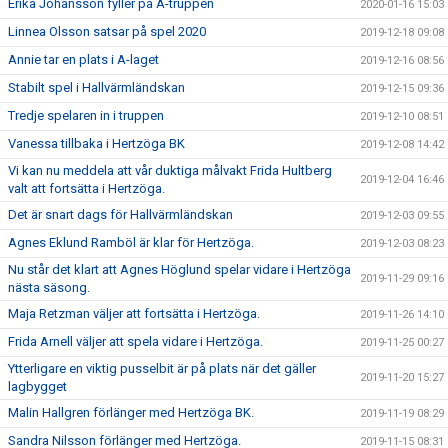
Erika Johansson fyller på A-truppen
2020-01-16 15:03
Linnea Olsson satsar på spel 2020
2019-12-18 09:08
Annie tar en plats i A-laget
2019-12-16 08:56
Stabilt spel i Hallvärmländskan
2019-12-15 09:36
Tredje spelaren in i truppen
2019-12-10 08:51
Vanessa tillbaka i Hertzöga BK
2019-12-08 14:42
Vi kan nu meddela att vår duktiga målvakt Frida Hultberg
2019-12-04 16:46
valt att fortsätta i Hertzöga.
Det är snart dags för Hallvärmländskan
2019-12-03 09:55
Agnes Eklund Ramböl är klar för Hertzöga.
2019-12-03 08:23
Nu står det klart att Agnes Höglund spelar vidare i Hertzöga
2019-11-29 09:16
nästa säsong.
Maja Retzman väljer att fortsätta i Hertzöga.
2019-11-26 14:10
Frida Arnell väljer att spela vidare i Hertzöga.
2019-11-25 00:27
Ytterligare en viktig pusselbit är på plats när det gäller
2019-11-20 15:27
lagbygget
Malin Hallgren förlänger med Hertzöga BK.
2019-11-19 08:29
Sandra Nilsson förlänger med Hertzöga.
2019-11-15 08:31