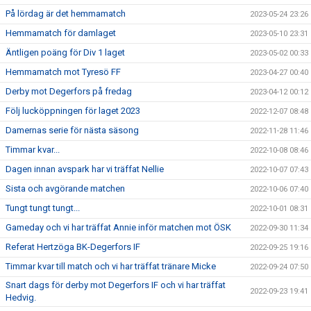
På lördag är det hemmamatch
2023-05-24 23:26
Hemmamatch för damlaget
2023-05-10 23:31
Äntligen poäng för Div 1 laget
2023-05-02 00:33
Hemmamatch mot Tyresö FF
2023-04-27 00:40
Derby mot Degerfors på fredag
2023-04-12 00:12
Följ lucköppningen för laget 2023
2022-12-07 08:48
Damernas serie för nästa säsong
2022-11-28 11:46
Timmar kvar...
2022-10-08 08:46
Dagen innan avspark har vi träffat Nellie
2022-10-07 07:43
Sista och avgörande matchen
2022-10-06 07:40
Tungt tungt tungt...
2022-10-01 08:31
Gameday och vi har träffat Annie inför matchen mot ÖSK
2022-09-30 11:34
Referat Hertzöga BK-Degerfors IF
2022-09-25 19:16
Timmar kvar till match och vi har träffat tränare Micke
2022-09-24 07:50
Snart dags för derby mot Degerfors IF och vi har träffat
2022-09-23 19:41
Hedvig.