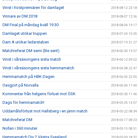
Vinst i höstpremiären för damlaget
2018-08-12 23:18
Vinnare av DM 2018
2018-08-07 12:56
DM Final på måndag kväll 19:30
2018-08-04 19:17
Damlaget utökar truppen
2018-07-24 10:35
Dam A utökar ledarstaben
2018-07-19 21:27
Matchreferat DM semi (lite sent)
2018-06-30 19:57
Vinst i vårsäsongens sista match
2018-06-12 09:52
Vinst i vårsäsongens sista hemmamatch
2018-06-08 22:47
Hemmamatch på HBK-Dagen
2018-06-05 22:05
Oavgjort på Norvalla
2018-06-04 17:40
Kommentar från helgens förlust mot ÖSK
2018-05-30 11:46
Dags för hemmamatch!
2018-05-25 14:07
Uddamålsförlust mot Hallsberg i en jämn match
2018-05-22 08:34
Matchreferat DM
2018-05-17 08:23
Nollan i 360 minuter.
2018-05-15 08:51
Hemmamatch Div 2 Västra Svealand
2018-05-09 18:37