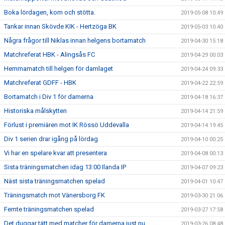
Boka lördagen, kom och stötta.
2019-05-08 10:49
Tankar innan Skövde KIK - Hertzöga BK
2019-05-03 10:40
Några frågor till Niklas innan helgens bortamatch
2019-04-30 15:18
Matchreferat HBK - Alingsås FC
2019-04-29 00:03
Hemmamatch till helgen för damlaget
2019-04-24 09:33
Matchreferat GDFF - HBK
2019-04-22 22:59
Bortamatch i Div 1 för damerna
2019-04-18 16:37
Historiska målskytten
2019-04-14 21:59
Förlust i premiären mot IK Rössö Uddevalla
2019-04-14 19:45
Div 1 serien drar igång på lördag
2019-04-10 00:25
Vi har en spelare kvar att presentera
2019-04-08 00:13
Sista träningsmatchen idag 13:00 Ilanda IP
2019-04-07 09:23
Näst sista träningsmatchen spelad
2019-04-01 10:47
Träningsmatch mot Vänersborg FK
2019-03-30 21:06
Femte träningsmatchen spelad
2019-03-27 17:58
Det duggar tätt med matcher för damerna just nu
2019-03-26 08:48