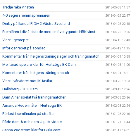
Tredje raka vinsten
2018-05-08 11:37
4-0 seger i hemmapremiären
2018-04-29 22:47
Derby på Ilanda IP, Div 2 Västra Svealand
2018-04-25 22:45
Premiären i div 2 slutade med en övertygande HBK vinst.
2018-04-22 19:25
Vinst i genrepet
2018-04-15 17:43
Inför genrepet på söndag
2018-04-12 11:15
Kommentar från helgens träningsläger och träningsmatch
2018-04-09 10:55
Meriterad spelare klar för Hertzöga BK Dam
2018-04-05 11:00
Komentarer från helgens träningsmatch
2018-04-04 15:21
Vinst i vårvädret mot IK Arvika
2018-03-25 19:53
Hallsberg - HBK Dam
2018-03-13 12:26
Dam A har spelat två träningsmatcher
2018-03-05 20:26
Amanda Hedelin åter i Hertzöga BK
2018-02-08 22:24
Förlust i semifinalen på straffar
2018-01-28 22:16
Både dam A och dam U gick vidare
2018-01-21 11:44
Sanna Widström klar för Gul/Grönt
2018-01-17 14:01