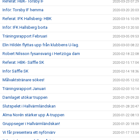
Referat: HBK- Torsby IF
2020-03-23 07:29
Inför: Torsby IF hemma
2020-03-20 20:03
Referat: IFK Hallsberg- HBK
2020-03-16 10:09
Inför: IFK Hallsberg borta
2020-03-13 20:50
Träningsrapport Februari
2020-03-05 09:53
Elin Hildén flyttas upp från klubbens U-lag.
2020-03-03 08:22
Robert Nilsson fysansvarig i Hertzöga dam
2020-02-18 22:08
Referat: HBK- Säffle SK
2020-02-15 17:04
Inför Säffle SK
2020-02-14 18:36
Målvaktstränare sökes!
2020-02-05 12:02
Träningsrapport Januari
2020-02-03 10:14
Damlaget utökar truppen
2020-01-29 09:20
Slutspelet i Hallvärmländskan
2020-01-28 20:47
Alma Norén stärker upp A-truppen
2020-01-22 08:13
Gruppseger i Hallvärmländskan!
2020-01-20 18:09
Vi får presentera ett nyförvärv
2020-01-17 13:54