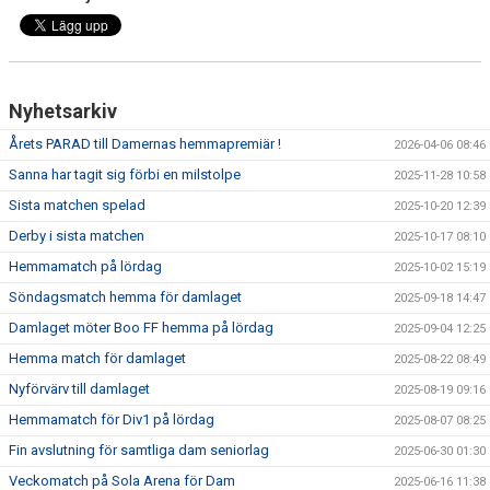
Nyhetsarkiv
Årets PARAD till Damernas hemmapremiär !
2026-04-06 08:46
Sanna har tagit sig förbi en milstolpe
2025-11-28 10:58
Sista matchen spelad
2025-10-20 12:39
Derby i sista matchen
2025-10-17 08:10
Hemmamatch på lördag
2025-10-02 15:19
Söndagsmatch hemma för damlaget
2025-09-18 14:47
Damlaget möter Boo FF hemma på lördag
2025-09-04 12:25
Hemma match för damlaget
2025-08-22 08:49
Nyförvärv till damlaget
2025-08-19 09:16
Hemmamatch för Div1 på lördag
2025-08-07 08:25
Fin avslutning för samtliga dam seniorlag
2025-06-30 01:30
Veckomatch på Sola Arena för Dam
2025-06-16 11:38