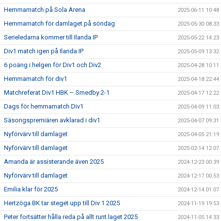
Hemmamatch på Sola Arena
2025-06-11 10:48
Hemmamatch för damlaget på söndag
2025-05-30 08:33
Serieledarna kommer till Ilanda IP
2025-05-22 14:23
Div1 match igen på Ilanda IP
2025-05-09 13:32
6 poäng i helgen för Div1 och Div2
2025-04-28 10:11
Hemmamatch för div1
2025-04-18 22:44
Matchreferat Div1 HBK – Smedby 2-1
2025-04-17 12:22
Dags för hemmamatch Div1
2025-04-09 11:03
Säsongspremiären avklarad i div1
2025-04-07 09:31
Nyförvärv till damlaget
2025-04-05 21:19
Nyförvärv till damlaget
2025-02-14 12:07
Amanda är assisterande även 2025
2024-12-23 00:39
Nyförvärv till damlaget
2024-12-17 00:53
Emilia klar för 2025
2024-12-14 01:07
Hertzöga BK tar steget upp till Div 1 2025
2024-11-19 19:53
Peter fortsätter hålla reda på allt runt laget 2025
2024-11-05 14:33