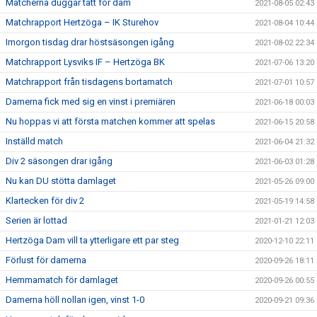
Matcherna duggar tätt för dam
2021-08-05 02:43
Matchrapport Hertzöga – IK Sturehov
2021-08-04 10:44
Imorgon tisdag drar höstsäsongen igång
2021-08-02 22:34
Matchrapport Lysviks IF – Hertzöga BK
2021-07-06 13:20
Matchrapport från tisdagens bortamatch
2021-07-01 10:57
Damerna fick med sig en vinst i premiären
2021-06-18 00:03
Nu hoppas vi att första matchen kommer att spelas
2021-06-15 20:58
Inställd match
2021-06-04 21:32
Div 2 säsongen drar igång
2021-06-03 01:28
Nu kan DU stötta damlaget
2021-05-26 09:00
Klartecken för div 2
2021-05-19 14:58
Serien är lottad
2021-01-21 12:03
Hertzöga Dam vill ta ytterligare ett par steg
2020-12-10 22:11
Förlust för damerna
2020-09-26 18:11
Hemmamatch för damlaget
2020-09-26 00:55
Damerna höll nollan igen, vinst 1-0
2020-09-21 09:36