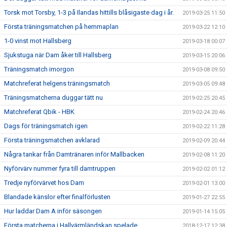
Torsk mot Torsby, 1-3 på Ilandas hittills blåsigaste dag i år.
2019-03-25 11:50
Första träningsmatchen på hemmaplan
2019-03-22 12:10
1-0 vinst mot Hallsberg
2019-03-18 00:07
Sjukstuga när Dam åker till Hallsberg
2019-03-15 20:06
Träningsmatch imorgon
2019-03-08 09:50
Matchreferat helgens träningsmatch
2019-03-05 09:48
Träningsmatcherna duggar tätt nu
2019-02-25 20:45
Matchreferat Qbik - HBK
2019-02-24 20:46
Dags för träningsmatch igen
2019-02-22 11:28
Första träningsmatchen avklarad
2019-02-09 20:44
Några tankar från Damtränaren inför Mallbacken
2019-02-08 11:20
Nyförvärv nummer fyra till damtruppen
2019-02-02 01:12
Tredje nyförvärvet hos Dam
2019-02-01 13:00
Blandade känslor efter finalförlusten
2019-01-27 22:55
Hur laddar Dam A inför säsongen
2019-01-14 15:05
Första matcherna i Hallvärmländskan spelade
2018-12-17 12:38