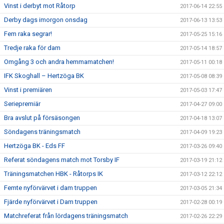
Vinst i derbyt mot Råtorp
2017-06-14 22:55
Derby dags imorgon onsdag
2017-06-13 13:53
Fem raka segrar!
2017-05-25 15:16
Tredje raka för dam
2017-05-14 18:57
Omgång 3 och andra hemmamatchen!
2017-05-11 00:18
IFK Skoghall – Hertzöga BK
2017-05-08 08:39
Vinst i premiären
2017-05-03 17:47
Seriepremiär
2017-04-27 09:00
Bra avslut på försäsongen
2017-04-18 13:07
Söndagens träningsmatch
2017-04-09 19:23
Hertzöga BK - Eds FF
2017-03-26 09:40
Referat söndagens match mot Torsby IF
2017-03-19 21:12
Träningsmatchen HBK - Råtorps IK
2017-03-12 22:12
Femte nyförvärvet i dam truppen
2017-03-05 21:34
Fjärde nyförvärvet i Dam truppen
2017-02-28 00:19
Matchreferat från lördagens träningsmatch
2017-02-26 22:29