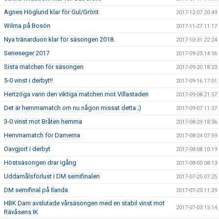
Agnes Höglund klar för Gul/Grönt
2017-12-07 20:49
Wilma på Bosön
2017-11-27 11:17
Nya tränarduon klar för säsongen 2018.
2017-10-31 22:24
Serieseger 2017
2017-09-23 14:56
Sista matchen för säsongen
2017-09-20 18:23
5-0 vinst i derbyt!!
2017-09-16 17:01
Hertzöga vann den viktiga matchen mot Villastaden
2017-09-08 21:57
Det är hemmamatch om nu någon missat detta ;)
2017-09-07 11:27
3-0 vinst mot Bråten hemma
2017-08-29 18:36
Hemmamatch för Damerna
2017-08-24 07:59
Oavgjort i derbyt
2017-08-08 10:19
Höstsäsongen drar igång
2017-08-03 08:13
Uddamålsförlust i DM semifinalen
2017-07-25 07:25
DM semifinal på Ilanda
2017-07-23 11:29
HBK Dam avslutade vårsäsongen med en stabil vinst mot
2017-07-03 15:14
Rävåsens IK