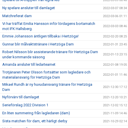
2022-03-09 08:48
Ny spelare ansluter till damlaget
2022-03-07 08:34
Matchreferat dam
2022-03-06 01:11
Vi har träffat Emilia Hansson inför lördagens bortamatch
2022-03-03 08:46
mot IFK Hallsberg.
Emmie Johansson äntligen tillbaka i Hertzöga!
2022-02-20 08:25
Gunnar blir målvaktstränare i Hertzöga Dam
2022-01-31 23:45
Robert Nilsson blir assisterande tränare för Hertzöga Dam
2022-01-13 23:15
under kommande säsong
Amanda ansluter till ledarteamet
2022-01-08 19:05
Trotjänaren Peter Olsson fortsätter som lagledare och
2022-01-01 11:46
materialansvarig för Hertzöga Dam
Mikael Rundh är ny huvudansvarig tränare för Hertzöga
2021-12-30 17:12
Dam
Nyförvärv till damlaget
2021-12-20 10:21
Serieförslag 2022 Division 1
2021-12-02 15:12
En liten summering från lagledaren (dam)
2021-11-09 14:46
Sista matchen för dam, ett härligt derby
2021-10-29 02:14