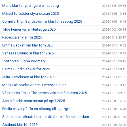
Maria klar för ytterligare en säsong
2024-11-04 09:34
Mikael fortsätter styra skutan 2025
2024-11-03 13:14
Cornelia Thun Sandström är klar för säsong 2025
2024-11-01 18:44
Tilde Ferner väljer Hertzöga 2025
2024-10-24 08:54
Rebecca är klar för 2025
2024-10-19 23:17
Emma Bäckström klar för 2025
2024-10-17 18:02
Vanessa Eklund är klar för 2025
2024-10-16 19:49
"Nyförvärv" Ebba Widmark
2024-10-15 09:15
Selma Sundin är klar för 2025
2024-10-14 20:11
Julia Danielsson är klar för 2025.
2024-10-14 01:51
Molly Fält spelar vidare i Hertzöga 2025
2024-10-12 13:17
Vår kapten Emilia Thögersen vaktar målet även 2025.
2024-10-10 09:52
Annie Fredriksson satsar på spel 2025
2024-10-09 14:55
Emilia skiver på för en säsong till i gul/grönt
2024-10-08 16:48
Sista matchreferatet och en återblick från senior dam
2024-10-07 01:36
Asplund klar för 2025
2024-10-06 22:20