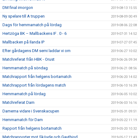
DM final imorgon
2019-08-13 15:55
Ny spelare till A truppen
2019-08-09 00:49
Dags för hemmamatch på lördag
2019-08-06 22:08
Hertzöga BK – Mallbackens IF . 0 - 6
2019-07-31 14:52
Mallbacken på Ilanda IP
2019-07-27 07:45
Efter gårdagens DM semi laddar vi om
2019-06-27 10:02
Matchreferat från HBK - Orust
2019-06-26 09:34
Hemmamatch på söndag
2019-06-21 08:56
Matchrapport från helgens bortamatch
2019-06-20 14:02
Matchrapport från lördagens match
2019-06-10 16:39
Hemmamatch på lördag
2019-06-05 10:02
Matchreferat Dam
2019-06-03 16:16
Damerna vidare i Svenskacupen
2019-05-31 09:51
Hemmamatch för Dam
2019-05-22 11:19
Rapport från helgens bortamatch
2019-05-20 10:32
Matchrapporter mot Skövde och Gauthiod
2019-05-17 11:43