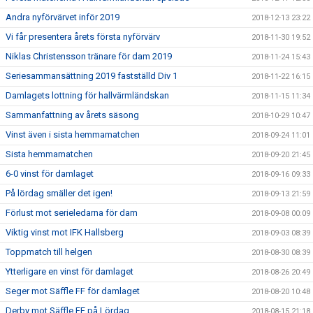
Andra nyförvärvet inför 2019
2018-12-13 23:22
Vi får presentera årets första nyförvärv
2018-11-30 19:52
Niklas Christensson tränare för dam 2019
2018-11-24 15:43
Seriesammansättning 2019 fastställd Div 1
2018-11-22 16:15
Damlagets lottning för hallvärmländskan
2018-11-15 11:34
Sammanfattning av årets säsong
2018-10-29 10:47
Vinst även i sista hemmamatchen
2018-09-24 11:01
Sista hemmamatchen
2018-09-20 21:45
6-0 vinst för damlaget
2018-09-16 09:33
På lördag smäller det igen!
2018-09-13 21:59
Förlust mot serieledarna för dam
2018-09-08 00:09
Viktig vinst mot IFK Hallsberg
2018-09-03 08:39
Toppmatch till helgen
2018-08-30 08:39
Ytterligare en vinst för damlaget
2018-08-26 20:49
Seger mot Säffle FF för damlaget
2018-08-20 10:48
Derby mot Säffle FF på Lördag
2018-08-15 21:18