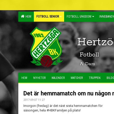
HEM
FOTBOLL SENIOR
FOTBOLL UNGDOM
INNEBANDY
Hertzö
Fotboll
A Dam
HEM
NYHETER
KALENDER
MATCHER
TRUPPEN
BILDG
Det är hemmamatch om nu någon mi
2017-09-07 11:27
Imorgon (fredag) är det näst sista hemmamatchen för
säsongen, hela #HBKFamiljen på plats!