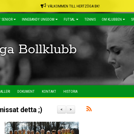
VÄLKOMMEN TILL HERTZÖGA BK!
 SENIOR
INNEBANDY UNGDOM
FUTSAL
TENNIS
OM KLUBBEN
S
ga Bollklubb
ALLERI
DOKUMENT
KONTAKT
HISTORIA
ssat detta ;)
<
>