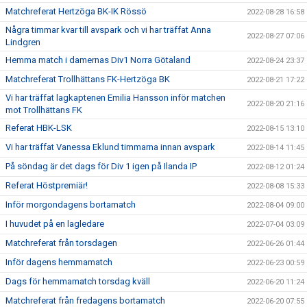
Matchreferat Hertzöga BK-IK Rössö
2022-08-28 16:58
Några timmar kvar till avspark och vi har träffat Anna
2022-08-27 07:06
Lindgren
Hemma match i damernas Div1 Norra Götaland
2022-08-24 23:37
Matchreferat Trollhättans FK-Hertzöga BK
2022-08-21 17:22
Vi har träffat lagkaptenen Emilia Hansson inför matchen
2022-08-20 21:16
mot Trollhättans FK
Referat HBK-LSK
2022-08-15 13:10
Vi har träffat Vanessa Eklund timmarna innan avspark
2022-08-14 11:45
På söndag är det dags för Div 1 igen på Ilanda IP
2022-08-12 01:24
Referat Höstpremiär!
2022-08-08 15:33
Inför morgondagens bortamatch
2022-08-04 09:00
I huvudet på en lagledare
2022-07-04 03:09
Matchreferat från torsdagen
2022-06-26 01:44
Inför dagens hemmamatch
2022-06-23 00:59
Dags för hemmamatch torsdag kväll
2022-06-20 11:24
Matchreferat från fredagens bortamatch
2022-06-20 07:55