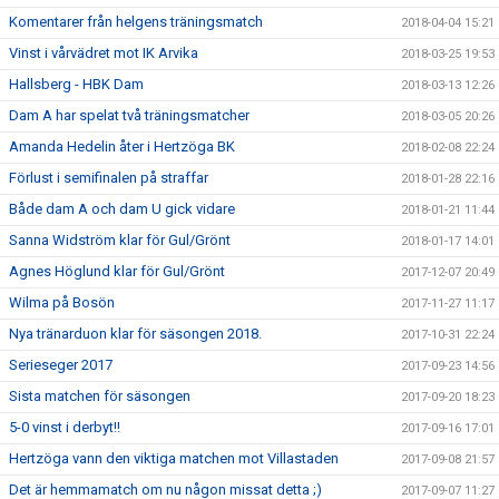
Komentarer från helgens träningsmatch
2018-04-04 15:21
Vinst i vårvädret mot IK Arvika
2018-03-25 19:53
Hallsberg - HBK Dam
2018-03-13 12:26
Dam A har spelat två träningsmatcher
2018-03-05 20:26
Amanda Hedelin åter i Hertzöga BK
2018-02-08 22:24
Förlust i semifinalen på straffar
2018-01-28 22:16
Både dam A och dam U gick vidare
2018-01-21 11:44
Sanna Widström klar för Gul/Grönt
2018-01-17 14:01
Agnes Höglund klar för Gul/Grönt
2017-12-07 20:49
Wilma på Bosön
2017-11-27 11:17
Nya tränarduon klar för säsongen 2018.
2017-10-31 22:24
Serieseger 2017
2017-09-23 14:56
Sista matchen för säsongen
2017-09-20 18:23
5-0 vinst i derbyt!!
2017-09-16 17:01
Hertzöga vann den viktiga matchen mot Villastaden
2017-09-08 21:57
Det är hemmamatch om nu någon missat detta ;)
2017-09-07 11:27