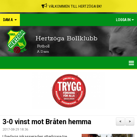
VÄLKOMMEN TILL HERTZÖGA BK!
DAM A
LOGGA IN
Hertzöga Bollklubb
Fotboll
A Dam
HEM
NYHETER
KALENDER
MATCHER
3-0 vinst mot Bråten hemma
<
>
TRUPPEN
2017-08-29 18:36
I fredags inkasserades ytterligare tre