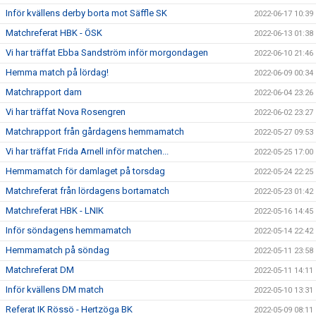
Inför kvällens derby borta mot Säffle SK
2022-06-17 10:39
Matchreferat HBK - ÖSK
2022-06-13 01:38
Vi har träffat Ebba Sandström inför morgondagen
2022-06-10 21:46
Hemma match på lördag!
2022-06-09 00:34
Matchrapport dam
2022-06-04 23:26
Vi har träffat Nova Rosengren
2022-06-02 23:27
Matchrapport från gårdagens hemmamatch
2022-05-27 09:53
Vi har träffat Frida Arnell inför matchen...
2022-05-25 17:00
Hemmamatch för damlaget på torsdag
2022-05-24 22:25
Matchreferat från lördagens bortamatch
2022-05-23 01:42
Matchreferat HBK - LNIK
2022-05-16 14:45
Inför söndagens hemmamatch
2022-05-14 22:42
Hemmamatch på söndag
2022-05-11 23:58
Matchreferat DM
2022-05-11 14:11
Inför kvällens DM match
2022-05-10 13:31
Referat IK Rössö - Hertzöga BK
2022-05-09 08:11