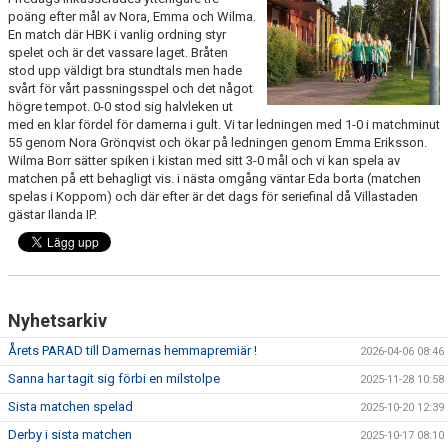
BILDGALLERI
poäng efter mål av Nora, Emma och Wilma.
En match där HBK i vanlig ordning styr
spelet och är det vassare laget. Bråten
DOKUMENT
stod upp väldigt bra stundtals men hade
svårt för vårt passningsspel och det något
KONTAKT
högre tempot. 0-0 stod sig halvleken ut
med en klar fördel för damerna i gult. Vi tar ledningen med 1-0 i matchminut
HISTORIA
55 genom Nora Grönqvist och ökar på ledningen genom Emma Eriksson.
Wilma Borr sätter spiken i kistan med sitt 3-0 mål och vi kan spela av
matchen på ett behagligt vis. i nästa omgång väntar Eda borta (matchen
spelas i Koppom) och där efter är det dags för seriefinal då Villastaden
gästar Ilanda IP.
Nyhetsarkiv
Årets PARAD till Damernas hemmapremiär !
2026-04-06 08:46
Sanna har tagit sig förbi en milstolpe
2025-11-28 10:58
Sista matchen spelad
2025-10-20 12:39
Derby i sista matchen
2025-10-17 08:10