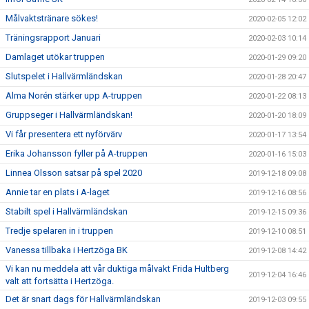
Målvaktstränare sökes!
2020-02-05 12:02
Träningsrapport Januari
2020-02-03 10:14
Damlaget utökar truppen
2020-01-29 09:20
Slutspelet i Hallvärmländskan
2020-01-28 20:47
Alma Norén stärker upp A-truppen
2020-01-22 08:13
Gruppseger i Hallvärmländskan!
2020-01-20 18:09
Vi får presentera ett nyförvärv
2020-01-17 13:54
Erika Johansson fyller på A-truppen
2020-01-16 15:03
Linnea Olsson satsar på spel 2020
2019-12-18 09:08
Annie tar en plats i A-laget
2019-12-16 08:56
Stabilt spel i Hallvärmländskan
2019-12-15 09:36
Tredje spelaren in i truppen
2019-12-10 08:51
Vanessa tillbaka i Hertzöga BK
2019-12-08 14:42
Vi kan nu meddela att vår duktiga målvakt Frida Hultberg
2019-12-04 16:46
valt att fortsätta i Hertzöga.
Det är snart dags för Hallvärmländskan
2019-12-03 09:55