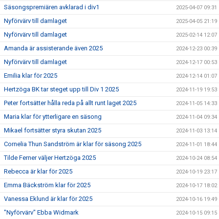
Säsongspremiären avklarad i div1
2025-04-07 09:31
Nyförvärv till damlaget
2025-04-05 21:19
Nyförvärv till damlaget
2025-02-14 12:07
Amanda är assisterande även 2025
2024-12-23 00:39
Nyförvärv till damlaget
2024-12-17 00:53
Emilia klar för 2025
2024-12-14 01:07
Hertzöga BK tar steget upp till Div 1 2025
2024-11-19 19:53
Peter fortsätter hålla reda på allt runt laget 2025
2024-11-05 14:33
Maria klar för ytterligare en säsong
2024-11-04 09:34
Mikael fortsätter styra skutan 2025
2024-11-03 13:14
Cornelia Thun Sandström är klar för säsong 2025
2024-11-01 18:44
Tilde Ferner väljer Hertzöga 2025
2024-10-24 08:54
Rebecca är klar för 2025
2024-10-19 23:17
Emma Bäckström klar för 2025
2024-10-17 18:02
Vanessa Eklund är klar för 2025
2024-10-16 19:49
"Nyförvärv" Ebba Widmark
2024-10-15 09:15