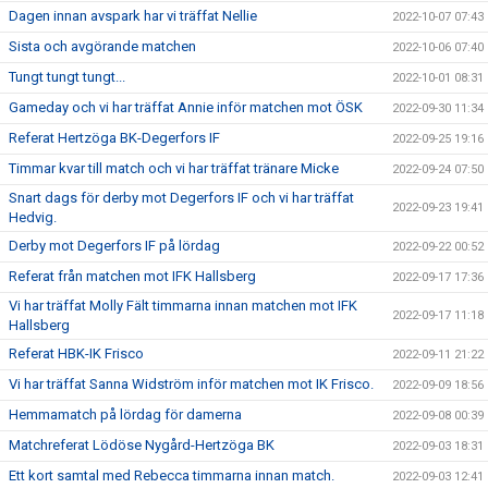
Dagen innan avspark har vi träffat Nellie
2022-10-07 07:43
Sista och avgörande matchen
2022-10-06 07:40
Tungt tungt tungt...
2022-10-01 08:31
Gameday och vi har träffat Annie inför matchen mot ÖSK
2022-09-30 11:34
Referat Hertzöga BK-Degerfors IF
2022-09-25 19:16
Timmar kvar till match och vi har träffat tränare Micke
2022-09-24 07:50
Snart dags för derby mot Degerfors IF och vi har träffat
2022-09-23 19:41
Hedvig.
Derby mot Degerfors IF på lördag
2022-09-22 00:52
Referat från matchen mot IFK Hallsberg
2022-09-17 17:36
Vi har träffat Molly Fält timmarna innan matchen mot IFK
2022-09-17 11:18
Hallsberg
Referat HBK-IK Frisco
2022-09-11 21:22
Vi har träffat Sanna Widström inför matchen mot IK Frisco.
2022-09-09 18:56
Hemmamatch på lördag för damerna
2022-09-08 00:39
Matchreferat Lödöse Nygård-Hertzöga BK
2022-09-03 18:31
Ett kort samtal med Rebecca timmarna innan match.
2022-09-03 12:41