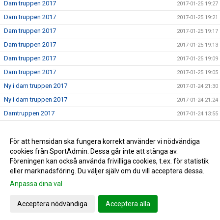
Dam truppen 2017
2017-01-25 19:27
Dam truppen 2017
2017-01-25 19:21
Dam truppen 2017
2017-01-25 19:17
Dam truppen 2017
2017-01-25 19:13
Dam truppen 2017
2017-01-25 19:09
Dam truppen 2017
2017-01-25 19:05
Ny i dam truppen 2017
2017-01-24 21:30
Ny i dam truppen 2017
2017-01-24 21:24
Damtruppen 2017
2017-01-24 13:55
Dam truppen 2017
2017-01-24 00:23
Nu börjar vi sätta truppen 2017
För att hemsidan ska fungera korrekt använder vi nödvändiga
2017-01-24 00:17
cookies från SportAdmin. Dessa går inte att stänga av.
Nu laddar vi för 2017
2017-01-24 00:14
Föreningen kan också använda frivilliga cookies, t.ex. för statistik
eller marknadsföring. Du väljer själv om du vill acceptera dessa.
Anpassa dina val
Cookie-inställningar
Gå till Webbversion
Acceptera nödvändiga
Acceptera alla