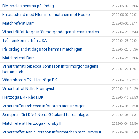
DM spelas hemma på tisdag
2022-05-07 00:06
En pratstund med Ellen inför matchen mot Rössö
2022-05-07 00:01
Matchreferat Dam
2022-05-02 08:11
Vi har träffat Agge inför morgondagens hemmamatch
2022-04-29 08:43
Två hemkomna från USA
2022-04-28 00:04
På lördag är det dags för hemma match igen.
2022-04-27 01:36
Matchreferat Dam
2022-04-25 00:06
Vi har träffat Rebecca Johnsson inför morgondagens
2022-04-23 11:01
bortamatch
Vänersborgs FK - Hertzöga BK
2022-04-18 23:27
Vi har träffat Nellie Blomqvist
2022-04-16 01:29
Hertzöga BK - Råda BK
2022-04-10 23:53
Vi har träffat Rebecca inför premiären imorgon
2022-04-08 09:50
Seriepremiär i Div 1 Norra Götaland för damlaget
2022-04-05 09:31
Matchreferat Hertzöga - Torsby IF
2022-04-04 23:56
Vi har träffat Annie Persson inför matchen mot Torsby IF.
2022-04-02 08:49