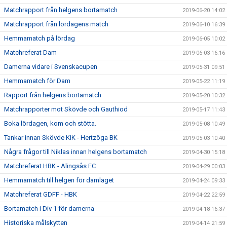
Matchrapport från helgens bortamatch
2019-06-20 14:02
Matchrapport från lördagens match
2019-06-10 16:39
Hemmamatch på lördag
2019-06-05 10:02
Matchreferat Dam
2019-06-03 16:16
Damerna vidare i Svenskacupen
2019-05-31 09:51
Hemmamatch för Dam
2019-05-22 11:19
Rapport från helgens bortamatch
2019-05-20 10:32
Matchrapporter mot Skövde och Gauthiod
2019-05-17 11:43
Boka lördagen, kom och stötta.
2019-05-08 10:49
Tankar innan Skövde KIK - Hertzöga BK
2019-05-03 10:40
Några frågor till Niklas innan helgens bortamatch
2019-04-30 15:18
Matchreferat HBK - Alingsås FC
2019-04-29 00:03
Hemmamatch till helgen för damlaget
2019-04-24 09:33
Matchreferat GDFF - HBK
2019-04-22 22:59
Bortamatch i Div 1 för damerna
2019-04-18 16:37
Historiska målskytten
2019-04-14 21:59