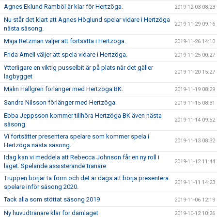
Agnes Eklund Ramböl är klar för Hertzöga.
2019-12-03 08:23
Nu står det klart att Agnes Höglund spelar vidare i Hertzöga
2019-11-29 09:16
nästa säsong.
Maja Retzman väljer att fortsätta i Hertzöga.
2019-11-26 14:10
Frida Arnell väljer att spela vidare i Hertzöga.
2019-11-25 00:27
Ytterligare en viktig pusselbit är på plats när det gäller
2019-11-20 15:27
lagbygget
Malin Hallgren förlänger med Hertzöga BK.
2019-11-19 08:29
Sandra Nilsson förlänger med Hertzöga.
2019-11-15 08:31
Ebba Jeppsson kommer tillhöra Hertzöga BK även nästa
2019-11-14 09:52
säsong.
Vi fortsätter presentera spelare som kommer spela i
2019-11-13 08:32
Hertzöga nästa säsong.
Idag kan vi meddela att Rebecca Johnson får en ny roll i
2019-11-12 11:44
laget. Spelande assisterande tränare
Truppen börjar ta form och det är dags att börja presentera
2019-11-11 14:23
spelare inför säsong 2020.
Tack alla som stöttat säsong 2019
2019-11-06 12:19
Ny huvudtränare klar för damlaget
2019-10-12 10:26