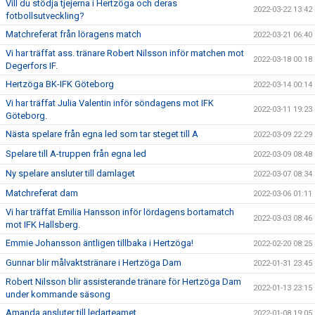
Vill du stödja tjejerna i Hertzöga och deras
2022-03-22 13:42
fotbollsutveckling?
Matchreferat från löragens match
2022-03-21 06:40
Vi har träffat ass. tränare Robert Nilsson inför matchen mot
2022-03-18 00:18
Degerfors IF.
Hertzöga BK-IFK Göteborg
2022-03-14 00:14
Vi har träffat Julia Valentin inför söndagens mot IFK
2022-03-11 19:23
Göteborg.
Nästa spelare från egna led som tar steget till A
2022-03-09 22:29
Spelare till A-truppen från egna led
2022-03-09 08:48
Ny spelare ansluter till damlaget
2022-03-07 08:34
Matchreferat dam
2022-03-06 01:11
Vi har träffat Emilia Hansson inför lördagens bortamatch
2022-03-03 08:46
mot IFK Hallsberg.
Emmie Johansson äntligen tillbaka i Hertzöga!
2022-02-20 08:25
Gunnar blir målvaktstränare i Hertzöga Dam
2022-01-31 23:45
Robert Nilsson blir assisterande tränare för Hertzöga Dam
2022-01-13 23:15
under kommande säsong
Amanda ansluter till ledarteamet
2022-01-08 19:05