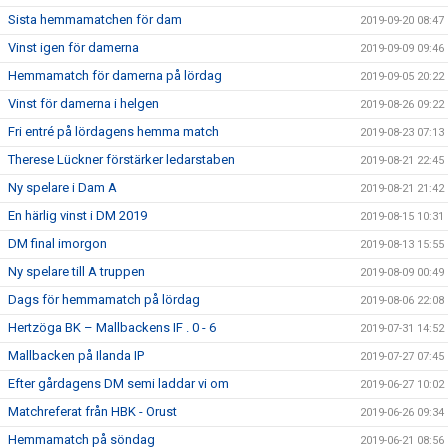
Sista hemmamatchen för dam
2019-09-20 08:47
Vinst igen för damerna
2019-09-09 09:46
Hemmamatch för damerna på lördag
2019-09-05 20:22
Vinst för damerna i helgen
2019-08-26 09:22
Fri entré på lördagens hemma match
2019-08-23 07:13
Therese Lückner förstärker ledarstaben
2019-08-21 22:45
Ny spelare i Dam A
2019-08-21 21:42
En härlig vinst i DM 2019
2019-08-15 10:31
DM final imorgon
2019-08-13 15:55
Ny spelare till A truppen
2019-08-09 00:49
Dags för hemmamatch på lördag
2019-08-06 22:08
Hertzöga BK – Mallbackens IF . 0 - 6
2019-07-31 14:52
Mallbacken på Ilanda IP
2019-07-27 07:45
Efter gårdagens DM semi laddar vi om
2019-06-27 10:02
Matchreferat från HBK - Orust
2019-06-26 09:34
Hemmamatch på söndag
2019-06-21 08:56