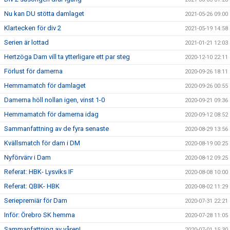
Nu kan DU stötta damlaget
2021-05-26 09:00
Klartecken för div 2
2021-05-19 14:58
Serien är lottad
2021-01-21 12:03
Hertzöga Dam vill ta ytterligare ett par steg
2020-12-10 22:11
Förlust för damerna
2020-09-26 18:11
Hemmamatch för damlaget
2020-09-26 00:55
Damerna höll nollan igen, vinst 1-0
2020-09-21 09:36
Hemmamatch för damerna idag
2020-09-12 08:52
Sammanfattning av de fyra senaste
2020-08-29 13:56
Kvällsmatch för dam i DM
2020-08-19 00:25
Nyförvärv i Dam
2020-08-12 09:25
Referat: HBK- Lysviks IF
2020-08-08 10:00
Referat: QBIK- HBK
2020-08-02 11:29
Seriepremiär för Dam
2020-07-31 22:21
Inför: Örebro SK hemma
2020-07-28 11:05
Sammanfattning av våren!
2020-07-01 15:30