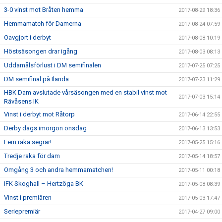
3-0 vinst mot Bråten hemma
2017-08-29 18:36
Hemmamatch för Damerna
2017-08-24 07:59
Oavgjort i derbyt
2017-08-08 10:19
Höstsäsongen drar igång
2017-08-03 08:13
Uddamålsförlust i DM semifinalen
2017-07-25 07:25
DM semifinal på Ilanda
2017-07-23 11:29
HBK Dam avslutade vårsäsongen med en stabil vinst mot
2017-07-03 15:14
Rävåsens IK
Vinst i derbyt mot Råtorp
2017-06-14 22:55
Derby dags imorgon onsdag
2017-06-13 13:53
Fem raka segrar!
2017-05-25 15:16
Tredje raka för dam
2017-05-14 18:57
Omgång 3 och andra hemmamatchen!
2017-05-11 00:18
IFK Skoghall – Hertzöga BK
2017-05-08 08:39
Vinst i premiären
2017-05-03 17:47
Seriepremiär
2017-04-27 09:00