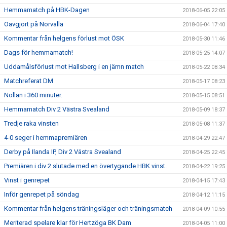
Hemmamatch på HBK-Dagen
2018-06-05 22:05
Oavgjort på Norvalla
2018-06-04 17:40
Kommentar från helgens förlust mot ÖSK
2018-05-30 11:46
Dags för hemmamatch!
2018-05-25 14:07
Uddamålsförlust mot Hallsberg i en jämn match
2018-05-22 08:34
Matchreferat DM
2018-05-17 08:23
Nollan i 360 minuter.
2018-05-15 08:51
Hemmamatch Div 2 Västra Svealand
2018-05-09 18:37
Tredje raka vinsten
2018-05-08 11:37
4-0 seger i hemmapremiären
2018-04-29 22:47
Derby på Ilanda IP, Div 2 Västra Svealand
2018-04-25 22:45
Premiären i div 2 slutade med en övertygande HBK vinst.
2018-04-22 19:25
Vinst i genrepet
2018-04-15 17:43
Inför genrepet på söndag
2018-04-12 11:15
Kommentar från helgens träningsläger och träningsmatch
2018-04-09 10:55
Meriterad spelare klar för Hertzöga BK Dam
2018-04-05 11:00