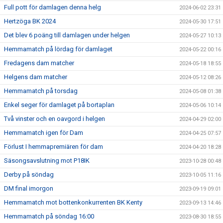
Full pott för damlagen denna helg
2024-06-02 23:31
Hertzöga BK 2024
2024-05-30 17:51
Det blev 6 poäng till damlagen under helgen
2024-05-27 10:13
Hemmamatch på lördag för damlaget
2024-05-22 00:16
Fredagens dam matcher
2024-05-18 18:55
Helgens dam matcher
2024-05-12 08:26
Hemmamatch på torsdag
2024-05-08 01:38
Enkel seger för damlaget på bortaplan
2024-05-06 10:14
Två vinster och en oavgord i helgen
2024-04-29 02:00
Hemmamatch igen för Dam
2024-04-25 07:57
Förlust I hemmapremiären för dam
2024-04-20 18:28
Säsongsavslutning mot P18IK
2023-10-28 00:48
Derby på söndag
2023-10-05 11:16
DM final imorgon
2023-09-19 09:01
Hemmamatch mot bottenkonkurrenten BK Kenty
2023-09-13 14:46
Hemmamatch på söndag 16:00
2023-08-30 18:55