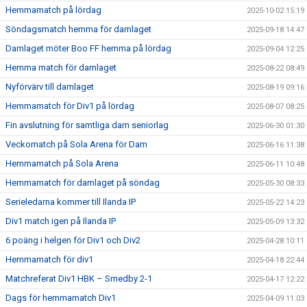
Hemmamatch på lördag
2025-10-02 15:19
Söndagsmatch hemma för damlaget
2025-09-18 14:47
Damlaget möter Boo FF hemma på lördag
2025-09-04 12:25
Hemma match för damlaget
2025-08-22 08:49
Nyförvärv till damlaget
2025-08-19 09:16
Hemmamatch för Div1 på lördag
2025-08-07 08:25
Fin avslutning för samtliga dam seniorlag
2025-06-30 01:30
Veckomatch på Sola Arena för Dam
2025-06-16 11:38
Hemmamatch på Sola Arena
2025-06-11 10:48
Hemmamatch för damlaget på söndag
2025-05-30 08:33
Serieledarna kommer till Ilanda IP
2025-05-22 14:23
Div1 match igen på Ilanda IP
2025-05-09 13:32
6 poäng i helgen för Div1 och Div2
2025-04-28 10:11
Hemmamatch för div1
2025-04-18 22:44
Matchreferat Div1 HBK – Smedby 2-1
2025-04-17 12:22
Dags för hemmamatch Div1
2025-04-09 11:03