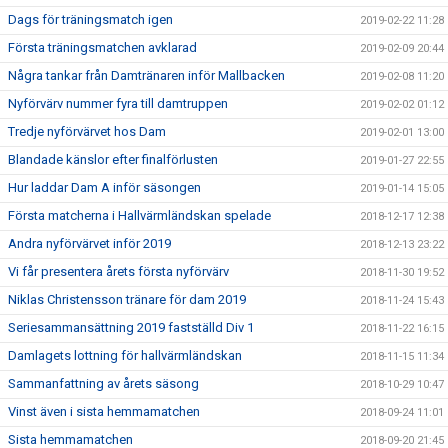
Dags för träningsmatch igen
2019-02-22 11:28
Första träningsmatchen avklarad
2019-02-09 20:44
Några tankar från Damtränaren inför Mallbacken
2019-02-08 11:20
Nyförvärv nummer fyra till damtruppen
2019-02-02 01:12
Tredje nyförvärvet hos Dam
2019-02-01 13:00
Blandade känslor efter finalförlusten
2019-01-27 22:55
Hur laddar Dam A inför säsongen
2019-01-14 15:05
Första matcherna i Hallvärmländskan spelade
2018-12-17 12:38
Andra nyförvärvet inför 2019
2018-12-13 23:22
Vi får presentera årets första nyförvärv
2018-11-30 19:52
Niklas Christensson tränare för dam 2019
2018-11-24 15:43
Seriesammansättning 2019 fastställd Div 1
2018-11-22 16:15
Damlagets lottning för hallvärmländskan
2018-11-15 11:34
Sammanfattning av årets säsong
2018-10-29 10:47
Vinst även i sista hemmamatchen
2018-09-24 11:01
Sista hemmamatchen
2018-09-20 21:45