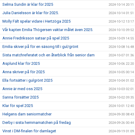
Selma Sundin är klar för 2025
2024-10-14 20:11
Julia Danielsson är klar för 2025.
2024-10-14 01:51
Molly Fält spelar vidare i Hertzöga 2025
2024-10-12 13:17
Vår kapten Emilia Thögersen vaktar målet även 2025.
2024-10-10 09:52
Annie Fredriksson satsar på spel 2025
2024-10-09 14:55
Emilia skiver på för en säsong till i gul/grönt
2024-10-08 16:48
Sista matchreferatet och en återblick från senior dam
2024-10-07 01:36
Asplund klar för 2025
2024-10-06 22:20
Anna skriver på för 2025
2024-10-05 00:14
Ella fortsätter i gulgrönt 2025
2024-10-04 01:02
Annie är med oss 2025
2024-10-03 02:01
Sanna försätter 2025
2024-10-02 09:35
Klar för spel 2025
2024-10-01 12:40
Helgens dam seniormatcher
2024-09-30 08:43
Derby i sista hemmamatchen på fredag
2024-09-26 00:44
Vinst i DM-finalen för damlaget
2024-09-19 01:09