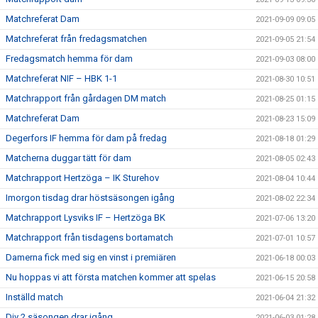
Matchreferat Dam
2021-09-09 09:05
Matchreferat från fredagsmatchen
2021-09-05 21:54
Fredagsmatch hemma för dam
2021-09-03 08:00
Matchreferat NIF – HBK 1-1
2021-08-30 10:51
Matchrapport från gårdagen DM match
2021-08-25 01:15
Matchreferat Dam
2021-08-23 15:09
Degerfors IF hemma för dam på fredag
2021-08-18 01:29
Matcherna duggar tätt för dam
2021-08-05 02:43
Matchrapport Hertzöga – IK Sturehov
2021-08-04 10:44
Imorgon tisdag drar höstsäsongen igång
2021-08-02 22:34
Matchrapport Lysviks IF – Hertzöga BK
2021-07-06 13:20
Matchrapport från tisdagens bortamatch
2021-07-01 10:57
Damerna fick med sig en vinst i premiären
2021-06-18 00:03
Nu hoppas vi att första matchen kommer att spelas
2021-06-15 20:58
Inställd match
2021-06-04 21:32
Div 2 säsongen drar igång
2021-06-03 01:28