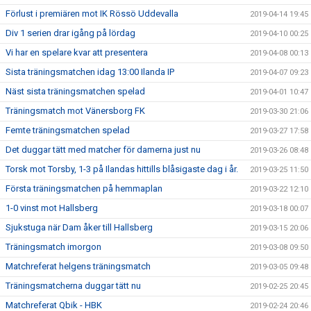
Förlust i premiären mot IK Rössö Uddevalla
2019-04-14 19:45
Div 1 serien drar igång på lördag
2019-04-10 00:25
Vi har en spelare kvar att presentera
2019-04-08 00:13
Sista träningsmatchen idag 13:00 Ilanda IP
2019-04-07 09:23
Näst sista träningsmatchen spelad
2019-04-01 10:47
Träningsmatch mot Vänersborg FK
2019-03-30 21:06
Femte träningsmatchen spelad
2019-03-27 17:58
Det duggar tätt med matcher för damerna just nu
2019-03-26 08:48
Torsk mot Torsby, 1-3 på Ilandas hittills blåsigaste dag i år.
2019-03-25 11:50
Första träningsmatchen på hemmaplan
2019-03-22 12:10
1-0 vinst mot Hallsberg
2019-03-18 00:07
Sjukstuga när Dam åker till Hallsberg
2019-03-15 20:06
Träningsmatch imorgon
2019-03-08 09:50
Matchreferat helgens träningsmatch
2019-03-05 09:48
Träningsmatcherna duggar tätt nu
2019-02-25 20:45
Matchreferat Qbik - HBK
2019-02-24 20:46