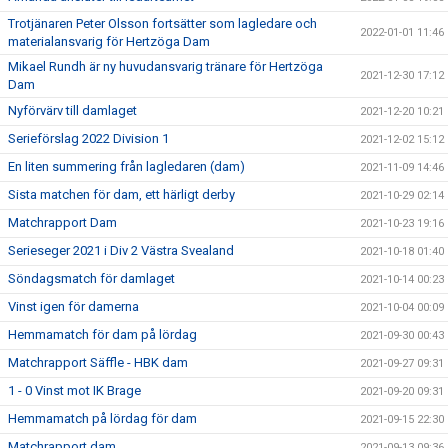
Trotjänaren Peter Olsson fortsätter som lagledare och
2022-01-01 11:46
materialansvarig för Hertzöga Dam
Mikael Rundh är ny huvudansvarig tränare för Hertzöga
2021-12-30 17:12
Dam
Nyförvärv till damlaget
2021-12-20 10:21
Serieförslag 2022 Division 1
2021-12-02 15:12
En liten summering från lagledaren (dam)
2021-11-09 14:46
Sista matchen för dam, ett härligt derby
2021-10-29 02:14
Matchrapport Dam
2021-10-23 19:16
Serieseger 2021 i Div 2 Västra Svealand
2021-10-18 01:40
Söndagsmatch för damlaget
2021-10-14 00:23
Vinst igen för damerna
2021-10-04 00:09
Hemmamatch för dam på lördag
2021-09-30 00:43
Matchrapport Säffle - HBK dam
2021-09-27 09:31
1 - 0 Vinst mot IK Brage
2021-09-20 09:31
Hemmamatch på lördag för dam
2021-09-15 22:30
Matchrapport dam
2021-09-13 09:36