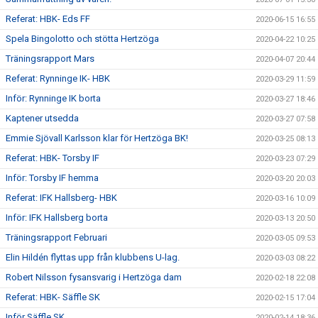
Referat: HBK- Eds FF
2020-06-15 16:55
Spela Bingolotto och stötta Hertzöga
2020-04-22 10:25
Träningsrapport Mars
2020-04-07 20:44
Referat: Rynninge IK- HBK
2020-03-29 11:59
Inför: Rynninge IK borta
2020-03-27 18:46
Kaptener utsedda
2020-03-27 07:58
Emmie Sjövall Karlsson klar för Hertzöga BK!
2020-03-25 08:13
Referat: HBK- Torsby IF
2020-03-23 07:29
Inför: Torsby IF hemma
2020-03-20 20:03
Referat: IFK Hallsberg- HBK
2020-03-16 10:09
Inför: IFK Hallsberg borta
2020-03-13 20:50
Träningsrapport Februari
2020-03-05 09:53
Elin Hildén flyttas upp från klubbens U-lag.
2020-03-03 08:22
Robert Nilsson fysansvarig i Hertzöga dam
2020-02-18 22:08
Referat: HBK- Säffle SK
2020-02-15 17:04
Inför Säffle SK
2020-02-14 18:36