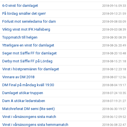
6-0 vinst för damlaget
2018-09-16 09:33
På lördag smäller det igen!
2018-09-13 21:59
Förlust mot serieledarna för dam
2018-09-08 00:09
Viktig vinst mot IFK Hallsberg
2018-09-03 08:39
Toppmatch till helgen
2018-08-30 08:39
Ytterligare en vinst för damlaget
2018-08-26 20:49
Seger mot Säffle FF för damlaget
2018-08-20 10:48
Derby mot Säffle FF på Lördag
2018-08-15 21:18
Vinst i höstpremiären för damlaget
2018-08-12 23:18
Vinnare av DM 2018
2018-08-07 12:56
DM Final på måndag kväll 19:30
2018-08-04 19:17
Damlaget utökar truppen
2018-07-24 10:35
Dam A utökar ledarstaben
2018-07-19 21:27
Matchreferat DM semi (lite sent)
2018-06-30 19:57
Vinst i vårsäsongens sista match
2018-06-12 09:52
Vinst i vårsäsongens sista hemmamatch
2018-06-08 22:47