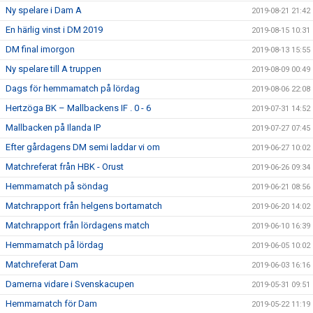
Ny spelare i Dam A
2019-08-21 21:42
En härlig vinst i DM 2019
2019-08-15 10:31
DM final imorgon
2019-08-13 15:55
Ny spelare till A truppen
2019-08-09 00:49
Dags för hemmamatch på lördag
2019-08-06 22:08
Hertzöga BK – Mallbackens IF . 0 - 6
2019-07-31 14:52
Mallbacken på Ilanda IP
2019-07-27 07:45
Efter gårdagens DM semi laddar vi om
2019-06-27 10:02
Matchreferat från HBK - Orust
2019-06-26 09:34
Hemmamatch på söndag
2019-06-21 08:56
Matchrapport från helgens bortamatch
2019-06-20 14:02
Matchrapport från lördagens match
2019-06-10 16:39
Hemmamatch på lördag
2019-06-05 10:02
Matchreferat Dam
2019-06-03 16:16
Damerna vidare i Svenskacupen
2019-05-31 09:51
Hemmamatch för Dam
2019-05-22 11:19