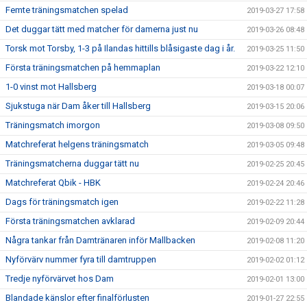
Femte träningsmatchen spelad
2019-03-27 17:58
Det duggar tätt med matcher för damerna just nu
2019-03-26 08:48
Torsk mot Torsby, 1-3 på Ilandas hittills blåsigaste dag i år.
2019-03-25 11:50
Första träningsmatchen på hemmaplan
2019-03-22 12:10
1-0 vinst mot Hallsberg
2019-03-18 00:07
Sjukstuga när Dam åker till Hallsberg
2019-03-15 20:06
Träningsmatch imorgon
2019-03-08 09:50
Matchreferat helgens träningsmatch
2019-03-05 09:48
Träningsmatcherna duggar tätt nu
2019-02-25 20:45
Matchreferat Qbik - HBK
2019-02-24 20:46
Dags för träningsmatch igen
2019-02-22 11:28
Första träningsmatchen avklarad
2019-02-09 20:44
Några tankar från Damtränaren inför Mallbacken
2019-02-08 11:20
Nyförvärv nummer fyra till damtruppen
2019-02-02 01:12
Tredje nyförvärvet hos Dam
2019-02-01 13:00
Blandade känslor efter finalförlusten
2019-01-27 22:55