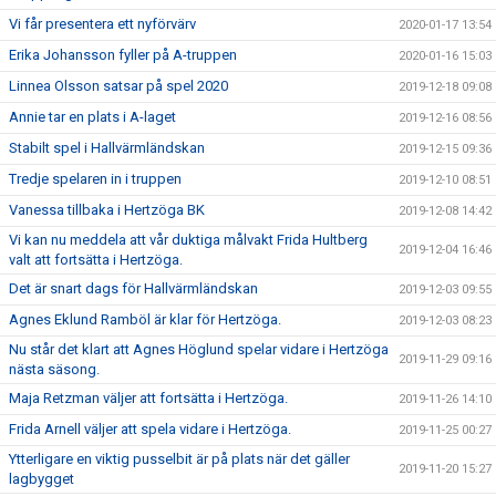
Vi får presentera ett nyförvärv
2020-01-17 13:54
Erika Johansson fyller på A-truppen
2020-01-16 15:03
Linnea Olsson satsar på spel 2020
2019-12-18 09:08
Annie tar en plats i A-laget
2019-12-16 08:56
Stabilt spel i Hallvärmländskan
2019-12-15 09:36
Tredje spelaren in i truppen
2019-12-10 08:51
Vanessa tillbaka i Hertzöga BK
2019-12-08 14:42
Vi kan nu meddela att vår duktiga målvakt Frida Hultberg
2019-12-04 16:46
valt att fortsätta i Hertzöga.
Det är snart dags för Hallvärmländskan
2019-12-03 09:55
Agnes Eklund Ramböl är klar för Hertzöga.
2019-12-03 08:23
Nu står det klart att Agnes Höglund spelar vidare i Hertzöga
2019-11-29 09:16
nästa säsong.
Maja Retzman väljer att fortsätta i Hertzöga.
2019-11-26 14:10
Frida Arnell väljer att spela vidare i Hertzöga.
2019-11-25 00:27
Ytterligare en viktig pusselbit är på plats när det gäller
2019-11-20 15:27
lagbygget