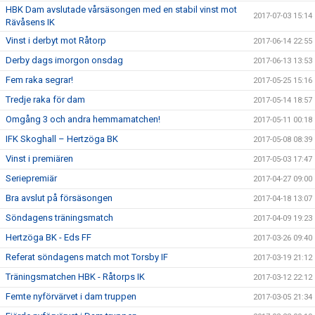
HBK Dam avslutade vårsäsongen med en stabil vinst mot
2017-07-03 15:14
Rävåsens IK
Vinst i derbyt mot Råtorp
2017-06-14 22:55
Derby dags imorgon onsdag
2017-06-13 13:53
Fem raka segrar!
2017-05-25 15:16
Tredje raka för dam
2017-05-14 18:57
Omgång 3 och andra hemmamatchen!
2017-05-11 00:18
IFK Skoghall – Hertzöga BK
2017-05-08 08:39
Vinst i premiären
2017-05-03 17:47
Seriepremiär
2017-04-27 09:00
Bra avslut på försäsongen
2017-04-18 13:07
Söndagens träningsmatch
2017-04-09 19:23
Hertzöga BK - Eds FF
2017-03-26 09:40
Referat söndagens match mot Torsby IF
2017-03-19 21:12
Träningsmatchen HBK - Råtorps IK
2017-03-12 22:12
Femte nyförvärvet i dam truppen
2017-03-05 21:34