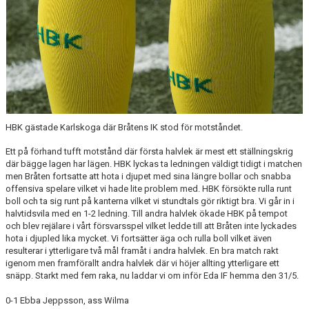
BILDGALLERI
DOKUMENT
KONTAKT
HISTORIA
HBK gästade Karlskoga där Bråtens IK stod för motståndet.
Ett på förhand tufft motstånd där första halvlek är mest ett ställningskrig
där bägge lagen har lägen. HBK lyckas ta ledningen väldigt tidigt i matchen
men Bråten fortsatte att hota i djupet med sina längre bollar och snabba
offensiva spelare vilket vi hade lite problem med. HBK försökte rulla runt
boll och ta sig runt på kanterna vilket vi stundtals gör riktigt bra. Vi går in i
halvtidsvila med en 1-2 ledning. Till andra halvlek ökade HBK på tempot
och blev rejälare i vårt försvarsspel vilket ledde till att Bråten inte lyckades
hota i djupled lika mycket. Vi fortsätter äga och rulla boll vilket även
resulterar i ytterligare två mål framåt i andra halvlek. En bra match rakt
igenom men framförallt andra halvlek där vi höjer allting ytterligare ett
snäpp. Starkt med fem raka, nu laddar vi om inför Eda IF hemma den 31/5.
0-1 Ebba Jeppsson, ass Wilma