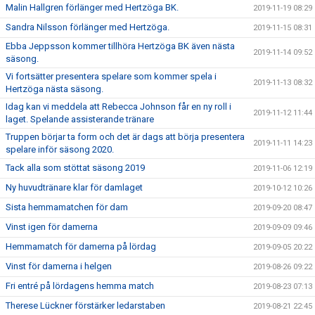
Malin Hallgren förlänger med Hertzöga BK.
2019-11-19 08:29
Sandra Nilsson förlänger med Hertzöga.
2019-11-15 08:31
Ebba Jeppsson kommer tillhöra Hertzöga BK även nästa
2019-11-14 09:52
säsong.
Vi fortsätter presentera spelare som kommer spela i
2019-11-13 08:32
Hertzöga nästa säsong.
Idag kan vi meddela att Rebecca Johnson får en ny roll i
2019-11-12 11:44
laget. Spelande assisterande tränare
Truppen börjar ta form och det är dags att börja presentera
2019-11-11 14:23
spelare inför säsong 2020.
Tack alla som stöttat säsong 2019
2019-11-06 12:19
Ny huvudtränare klar för damlaget
2019-10-12 10:26
Sista hemmamatchen för dam
2019-09-20 08:47
Vinst igen för damerna
2019-09-09 09:46
Hemmamatch för damerna på lördag
2019-09-05 20:22
Vinst för damerna i helgen
2019-08-26 09:22
Fri entré på lördagens hemma match
2019-08-23 07:13
Therese Lückner förstärker ledarstaben
2019-08-21 22:45