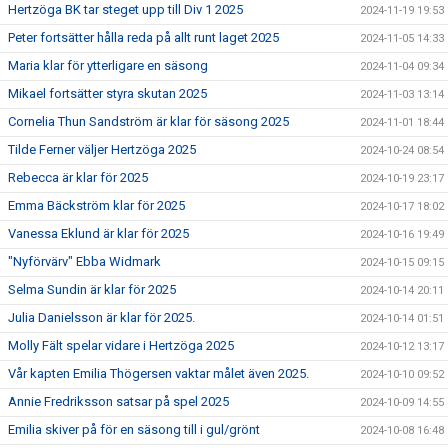
Hertzöga BK tar steget upp till Div 1 2025
2024-11-19 19:53
Peter fortsätter hålla reda på allt runt laget 2025
2024-11-05 14:33
Maria klar för ytterligare en säsong
2024-11-04 09:34
Mikael fortsätter styra skutan 2025
2024-11-03 13:14
Cornelia Thun Sandström är klar för säsong 2025
2024-11-01 18:44
Tilde Ferner väljer Hertzöga 2025
2024-10-24 08:54
Rebecca är klar för 2025
2024-10-19 23:17
Emma Bäckström klar för 2025
2024-10-17 18:02
Vanessa Eklund är klar för 2025
2024-10-16 19:49
"Nyförvärv" Ebba Widmark
2024-10-15 09:15
Selma Sundin är klar för 2025
2024-10-14 20:11
Julia Danielsson är klar för 2025.
2024-10-14 01:51
Molly Fält spelar vidare i Hertzöga 2025
2024-10-12 13:17
Vår kapten Emilia Thögersen vaktar målet även 2025.
2024-10-10 09:52
Annie Fredriksson satsar på spel 2025
2024-10-09 14:55
Emilia skiver på för en säsong till i gul/grönt
2024-10-08 16:48