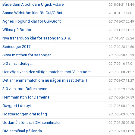
Både dam A och dam U gick vidare
2018-01-21 11:44
Sanna Widström klar för Gul/Grönt
2018-01-17 14:01
Agnes Höglund klar för Gul/Grönt
2017-12-07 20:49
Wilma på Bosön
2017-11-27 11:17
Nya tränarduon klar för säsongen 2018.
2017-10-31 22:24
Serieseger 2017
2017-09-23 14:56
Sista matchen för säsongen
2017-09-20 18:23
5-0 vinst i derbyt!!
2017-09-16 17:01
Hertzöga vann den viktiga matchen mot Villastaden
2017-09-08 21:57
Det är hemmamatch om nu någon missat detta ;)
2017-09-07 11:27
3-0 vinst mot Bråten hemma
2017-08-29 18:36
Hemmamatch för Damerna
2017-08-24 07:59
Oavgjort i derbyt
2017-08-08 10:19
Höstsäsongen drar igång
2017-08-03 08:13
Uddamålsförlust i DM semifinalen
2017-07-25 07:25
DM semifinal på Ilanda
2017-07-23 11:29