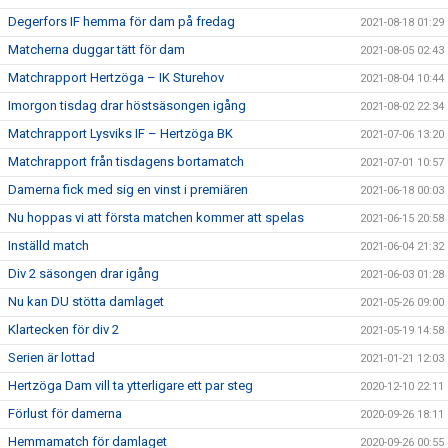
Degerfors IF hemma för dam på fredag
2021-08-18 01:29
Matcherna duggar tätt för dam
2021-08-05 02:43
Matchrapport Hertzöga – IK Sturehov
2021-08-04 10:44
Imorgon tisdag drar höstsäsongen igång
2021-08-02 22:34
Matchrapport Lysviks IF – Hertzöga BK
2021-07-06 13:20
Matchrapport från tisdagens bortamatch
2021-07-01 10:57
Damerna fick med sig en vinst i premiären
2021-06-18 00:03
Nu hoppas vi att första matchen kommer att spelas
2021-06-15 20:58
Inställd match
2021-06-04 21:32
Div 2 säsongen drar igång
2021-06-03 01:28
Nu kan DU stötta damlaget
2021-05-26 09:00
Klartecken för div 2
2021-05-19 14:58
Serien är lottad
2021-01-21 12:03
Hertzöga Dam vill ta ytterligare ett par steg
2020-12-10 22:11
Förlust för damerna
2020-09-26 18:11
Hemmamatch för damlaget
2020-09-26 00:55