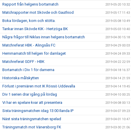
Rapport från helgens bortamatch
2019-05-20 10:32
Matchrapporter mot Skövde och Gauthiod
2019-05-17 11:43
Boka lördagen, kom och stötta.
2019-05-08 10:49
Tankar innan Skövde KIK - Hertzöga BK
2019-05-03 10:40
Några frågor till Niklas innan helgens bortamatch
2019-04-30 15:18
Matchreferat HBK - Alingsås FC
2019-04-29 00:03
Hemmamatch till helgen för damlaget
2019-04-24 09:33
Matchreferat GDFF - HBK
2019-04-22 22:59
Bortamatch i Div 1 för damerna
2019-04-18 16:37
Historiska målskytten
2019-04-14 21:59
Förlust i premiären mot IK Rössö Uddevalla
2019-04-14 19:45
Div 1 serien drar igång på lördag
2019-04-10 00:25
Vi har en spelare kvar att presentera
2019-04-08 00:13
Sista träningsmatchen idag 13:00 Ilanda IP
2019-04-07 09:23
Näst sista träningsmatchen spelad
2019-04-01 10:47
Träningsmatch mot Vänersborg FK
2019-03-30 21:06