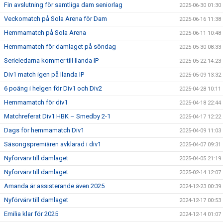
Fin avslutning för samtliga dam seniorlag
2025-06-30 01:30
Veckomatch på Sola Arena för Dam
2025-06-16 11:38
Hemmamatch på Sola Arena
2025-06-11 10:48
Hemmamatch för damlaget på söndag
2025-05-30 08:33
Serieledarna kommer till Ilanda IP
2025-05-22 14:23
Div1 match igen på Ilanda IP
2025-05-09 13:32
6 poäng i helgen för Div1 och Div2
2025-04-28 10:11
Hemmamatch för div1
2025-04-18 22:44
Matchreferat Div1 HBK – Smedby 2-1
2025-04-17 12:22
Dags för hemmamatch Div1
2025-04-09 11:03
Säsongspremiären avklarad i div1
2025-04-07 09:31
Nyförvärv till damlaget
2025-04-05 21:19
Nyförvärv till damlaget
2025-02-14 12:07
Amanda är assisterande även 2025
2024-12-23 00:39
Nyförvärv till damlaget
2024-12-17 00:53
Emilia klar för 2025
2024-12-14 01:07