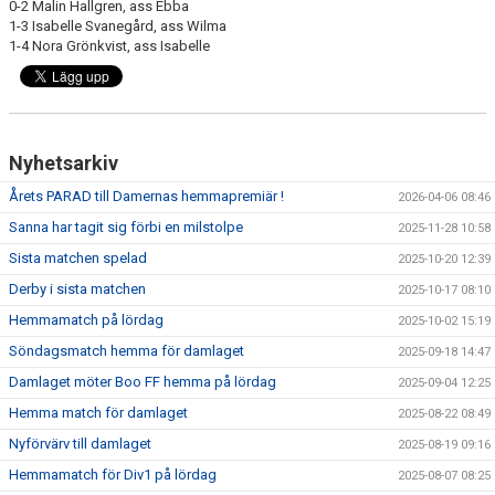
0-2 Malin Hallgren, ass Ebba
1-3 Isabelle Svanegård, ass Wilma
1-4 Nora Grönkvist, ass Isabelle
Nyhetsarkiv
Årets PARAD till Damernas hemmapremiär !
2026-04-06 08:46
Sanna har tagit sig förbi en milstolpe
2025-11-28 10:58
Sista matchen spelad
2025-10-20 12:39
Derby i sista matchen
2025-10-17 08:10
Hemmamatch på lördag
2025-10-02 15:19
Söndagsmatch hemma för damlaget
2025-09-18 14:47
Damlaget möter Boo FF hemma på lördag
2025-09-04 12:25
Hemma match för damlaget
2025-08-22 08:49
Nyförvärv till damlaget
2025-08-19 09:16
Hemmamatch för Div1 på lördag
2025-08-07 08:25