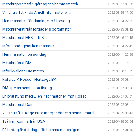
Matchrapport från gårdagens hemmamatch
2022-05-27 09:53
Vi har träffat Frida Arnell inför matchen...
2022-05-25 17:00
Hemmamatch för damlaget på torsdag
2022-05-24 22:25
Matchreferat från lördagens bortamatch
2022-05-23 01:42
Matchreferat HBK - LNIK
2022-05-16 14:45
Inför söndagens hemmamatch
2022-05-14 22:42
Hemmamatch på söndag
2022-05-11 23:58
Matchreferat DM
2022-05-11 14:11
Inför kvällens DM match
2022-05-10 13:31
Referat IK Rössö - Hertzöga BK
2022-05-09 08:11
DM spelas hemma på tisdag
2022-05-07 00:06
En pratstund med Ellen inför matchen mot Rössö
2022-05-07 00:01
Matchreferat Dam
2022-05-02 08:11
Vi har träffat Agge inför morgondagens hemmamatch
2022-04-29 08:43
Två hemkomna från USA
2022-04-28 00:04
På lördag är det dags för hemma match igen.
2022-04-27 01:36