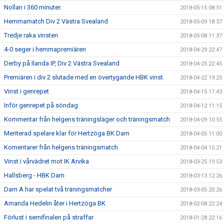
Nollan i 360 minuter.
2018-05-15 08:51
Hemmamatch Div 2 Västra Svealand
2018-05-09 18:37
Tredje raka vinsten
2018-05-08 11:37
4-0 seger i hemmapremiären
2018-04-29 22:47
Derby på Ilanda IP, Div 2 Västra Svealand
2018-04-25 22:45
Premiären i div 2 slutade med en övertygande HBK vinst.
2018-04-22 19:25
Vinst i genrepet
2018-04-15 17:43
Inför genrepet på söndag
2018-04-12 11:15
Kommentar från helgens träningsläger och träningsmatch
2018-04-09 10:55
Meriterad spelare klar för Hertzöga BK Dam
2018-04-05 11:00
Komentarer från helgens träningsmatch
2018-04-04 15:21
Vinst i vårvädret mot IK Arvika
2018-03-25 19:53
Hallsberg - HBK Dam
2018-03-13 12:26
Dam A har spelat två träningsmatcher
2018-03-05 20:26
Amanda Hedelin åter i Hertzöga BK
2018-02-08 22:24
Förlust i semifinalen på straffar
2018-01-28 22:16