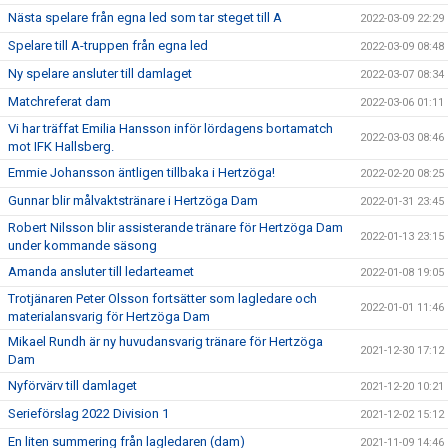
Nästa spelare från egna led som tar steget till A
2022-03-09 22:29
Spelare till A-truppen från egna led
2022-03-09 08:48
Ny spelare ansluter till damlaget
2022-03-07 08:34
Matchreferat dam
2022-03-06 01:11
Vi har träffat Emilia Hansson inför lördagens bortamatch
2022-03-03 08:46
mot IFK Hallsberg.
Emmie Johansson äntligen tillbaka i Hertzöga!
2022-02-20 08:25
Gunnar blir målvaktstränare i Hertzöga Dam
2022-01-31 23:45
Robert Nilsson blir assisterande tränare för Hertzöga Dam
2022-01-13 23:15
under kommande säsong
Amanda ansluter till ledarteamet
2022-01-08 19:05
Trotjänaren Peter Olsson fortsätter som lagledare och
2022-01-01 11:46
materialansvarig för Hertzöga Dam
Mikael Rundh är ny huvudansvarig tränare för Hertzöga
2021-12-30 17:12
Dam
Nyförvärv till damlaget
2021-12-20 10:21
Serieförslag 2022 Division 1
2021-12-02 15:12
En liten summering från lagledaren (dam)
2021-11-09 14:46