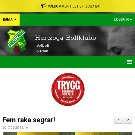
VÄLKOMMEN TILL HERTZÖGA BK!
DAM A
LOGGA IN
Hertzöga Bollklubb
Fotboll
A Dam
HEM
NYHETER
KALENDER
MATCHER
Fem raka segrar!
<
>
TRUPPEN
2017-05-25 15:16