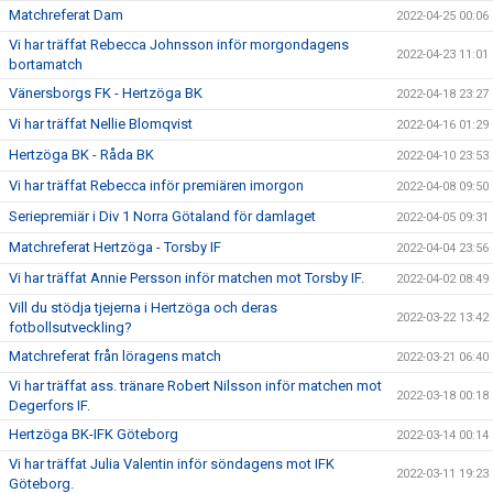
Matchreferat Dam
2022-04-25 00:06
Vi har träffat Rebecca Johnsson inför morgondagens
2022-04-23 11:01
bortamatch
Vänersborgs FK - Hertzöga BK
2022-04-18 23:27
Vi har träffat Nellie Blomqvist
2022-04-16 01:29
Hertzöga BK - Råda BK
2022-04-10 23:53
Vi har träffat Rebecca inför premiären imorgon
2022-04-08 09:50
Seriepremiär i Div 1 Norra Götaland för damlaget
2022-04-05 09:31
Matchreferat Hertzöga - Torsby IF
2022-04-04 23:56
Vi har träffat Annie Persson inför matchen mot Torsby IF.
2022-04-02 08:49
Vill du stödja tjejerna i Hertzöga och deras
2022-03-22 13:42
fotbollsutveckling?
Matchreferat från löragens match
2022-03-21 06:40
Vi har träffat ass. tränare Robert Nilsson inför matchen mot
2022-03-18 00:18
Degerfors IF.
Hertzöga BK-IFK Göteborg
2022-03-14 00:14
Vi har träffat Julia Valentin inför söndagens mot IFK
2022-03-11 19:23
Göteborg.