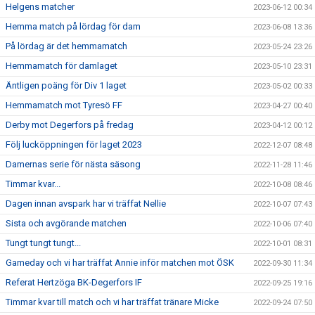
Helgens matcher
2023-06-12 00:34
Hemma match på lördag för dam
2023-06-08 13:36
På lördag är det hemmamatch
2023-05-24 23:26
Hemmamatch för damlaget
2023-05-10 23:31
Äntligen poäng för Div 1 laget
2023-05-02 00:33
Hemmamatch mot Tyresö FF
2023-04-27 00:40
Derby mot Degerfors på fredag
2023-04-12 00:12
Följ lucköppningen för laget 2023
2022-12-07 08:48
Damernas serie för nästa säsong
2022-11-28 11:46
Timmar kvar...
2022-10-08 08:46
Dagen innan avspark har vi träffat Nellie
2022-10-07 07:43
Sista och avgörande matchen
2022-10-06 07:40
Tungt tungt tungt...
2022-10-01 08:31
Gameday och vi har träffat Annie inför matchen mot ÖSK
2022-09-30 11:34
Referat Hertzöga BK-Degerfors IF
2022-09-25 19:16
Timmar kvar till match och vi har träffat tränare Micke
2022-09-24 07:50