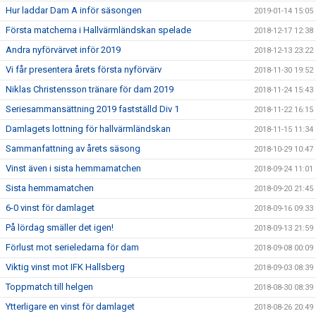
Hur laddar Dam A inför säsongen
2019-01-14 15:05
Första matcherna i Hallvärmländskan spelade
2018-12-17 12:38
Andra nyförvärvet inför 2019
2018-12-13 23:22
Vi får presentera årets första nyförvärv
2018-11-30 19:52
Niklas Christensson tränare för dam 2019
2018-11-24 15:43
Seriesammansättning 2019 fastställd Div 1
2018-11-22 16:15
Damlagets lottning för hallvärmländskan
2018-11-15 11:34
Sammanfattning av årets säsong
2018-10-29 10:47
Vinst även i sista hemmamatchen
2018-09-24 11:01
Sista hemmamatchen
2018-09-20 21:45
6-0 vinst för damlaget
2018-09-16 09:33
På lördag smäller det igen!
2018-09-13 21:59
Förlust mot serieledarna för dam
2018-09-08 00:09
Viktig vinst mot IFK Hallsberg
2018-09-03 08:39
Toppmatch till helgen
2018-08-30 08:39
Ytterligare en vinst för damlaget
2018-08-26 20:49