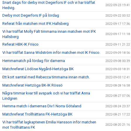
Snart dags för derby mot Degerfors IF och vi har träffat
2022-09-23 19:41
Hedvig.
Derby mot Degerfors IF på lördag
2022-09-22 00:52
Referat från matchen mot IFK Hallsberg
2022-09-17 17:36
Vi har träffat Molly Fält timmarna innan matchen mot IFK
2022-09-17 11:18
Hallsberg
Referat HBK-IK Frisco
2022-09-11 21:22
Vi har träffat Sanna Widström inför matchen mot IK Frisco.
2022-09-09 18:56
Hemmamatch på lördag för damerna
2022-09-08 00:39
Matchreferat Lödöse Nygård-Hertzöga BK
2022-09-03 18:31
Ett kort samtal med Rebecca timmarna innan match.
2022-09-03 12:41
Matchreferat Hertzöga BK-IK Rössö
2022-08-28 16:58
Några timmar kvar till avspark och vi har träffat Anna
2022-08-27 07:06
Lindgren
Hemma match i damernas Div1 Norra Götaland
2022-08-24 23:37
Matchreferat Trollhättans FK-Hertzöga BK
2022-08-21 17:22
Vi har träffat lagkaptenen Emilia Hansson inför matchen
2022-08-20 21:16
mot Trollhättans FK