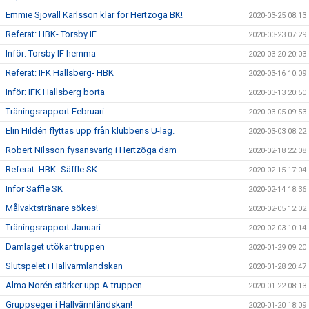
Emmie Sjövall Karlsson klar för Hertzöga BK!
2020-03-25 08:13
Referat: HBK- Torsby IF
2020-03-23 07:29
Inför: Torsby IF hemma
2020-03-20 20:03
Referat: IFK Hallsberg- HBK
2020-03-16 10:09
Inför: IFK Hallsberg borta
2020-03-13 20:50
Träningsrapport Februari
2020-03-05 09:53
Elin Hildén flyttas upp från klubbens U-lag.
2020-03-03 08:22
Robert Nilsson fysansvarig i Hertzöga dam
2020-02-18 22:08
Referat: HBK- Säffle SK
2020-02-15 17:04
Inför Säffle SK
2020-02-14 18:36
Målvaktstränare sökes!
2020-02-05 12:02
Träningsrapport Januari
2020-02-03 10:14
Damlaget utökar truppen
2020-01-29 09:20
Slutspelet i Hallvärmländskan
2020-01-28 20:47
Alma Norén stärker upp A-truppen
2020-01-22 08:13
Gruppseger i Hallvärmländskan!
2020-01-20 18:09