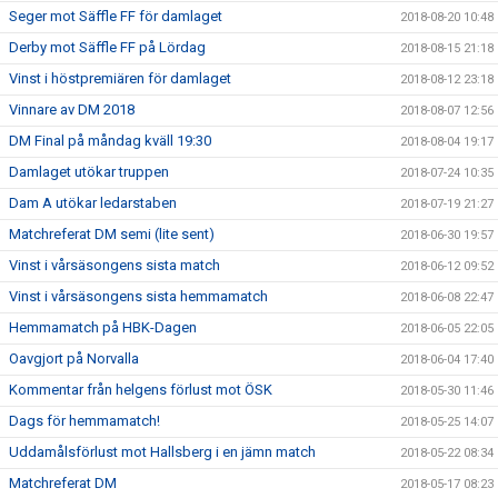
Seger mot Säffle FF för damlaget
2018-08-20 10:48
Derby mot Säffle FF på Lördag
2018-08-15 21:18
Vinst i höstpremiären för damlaget
2018-08-12 23:18
Vinnare av DM 2018
2018-08-07 12:56
DM Final på måndag kväll 19:30
2018-08-04 19:17
Damlaget utökar truppen
2018-07-24 10:35
Dam A utökar ledarstaben
2018-07-19 21:27
Matchreferat DM semi (lite sent)
2018-06-30 19:57
Vinst i vårsäsongens sista match
2018-06-12 09:52
Vinst i vårsäsongens sista hemmamatch
2018-06-08 22:47
Hemmamatch på HBK-Dagen
2018-06-05 22:05
Oavgjort på Norvalla
2018-06-04 17:40
Kommentar från helgens förlust mot ÖSK
2018-05-30 11:46
Dags för hemmamatch!
2018-05-25 14:07
Uddamålsförlust mot Hallsberg i en jämn match
2018-05-22 08:34
Matchreferat DM
2018-05-17 08:23