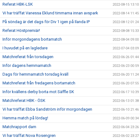
Referat HBK-LSK
2022-08-15 13:10
Vi har träffat Vanessa Eklund timmarna innan avspark
2022-08-14 11:45
På söndag är det dags för Div 1 igen på Ilanda IP
2022-08-12 01:24
Referat Höstpremiär!
2022-08-08 15:33
Inför morgondagens bortamatch
2022-08-04 09:00
I huvudet på en lagledare
2022-07-04 03:09
Matchreferat från torsdagen
2022-06-26 01:44
Inför dagens hemmamatch
2022-06-23 00:59
Dags för hemmamatch torsdag kväll
2022-06-20 11:24
Matchreferat från fredagens bortamatch
2022-06-20 07:55
Inför kvällens derby borta mot Säffle SK
2022-06-17 10:39
Matchreferat HBK - ÖSK
2022-06-13 01:38
Vi har träffat Ebba Sandström inför morgondagen
2022-06-10 21:46
Hemma match på lördag!
2022-06-09 00:34
Matchrapport dam
2022-06-04 23:26
Vi har träffat Nova Rosengren
2022-06-02 23:27