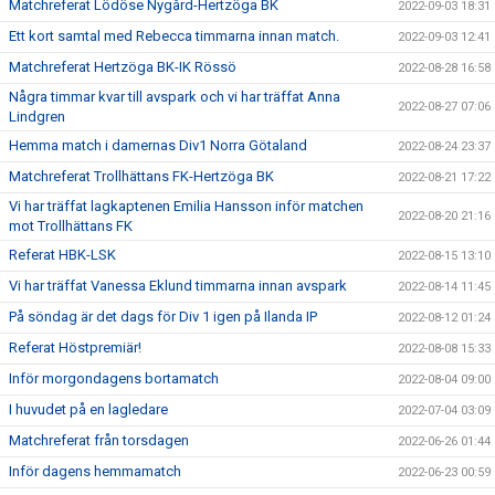
Matchreferat Lödöse Nygård-Hertzöga BK
2022-09-03 18:31
Ett kort samtal med Rebecca timmarna innan match.
2022-09-03 12:41
Matchreferat Hertzöga BK-IK Rössö
2022-08-28 16:58
Några timmar kvar till avspark och vi har träffat Anna
2022-08-27 07:06
Lindgren
Hemma match i damernas Div1 Norra Götaland
2022-08-24 23:37
Matchreferat Trollhättans FK-Hertzöga BK
2022-08-21 17:22
Vi har träffat lagkaptenen Emilia Hansson inför matchen
2022-08-20 21:16
mot Trollhättans FK
Referat HBK-LSK
2022-08-15 13:10
Vi har träffat Vanessa Eklund timmarna innan avspark
2022-08-14 11:45
På söndag är det dags för Div 1 igen på Ilanda IP
2022-08-12 01:24
Referat Höstpremiär!
2022-08-08 15:33
Inför morgondagens bortamatch
2022-08-04 09:00
I huvudet på en lagledare
2022-07-04 03:09
Matchreferat från torsdagen
2022-06-26 01:44
Inför dagens hemmamatch
2022-06-23 00:59