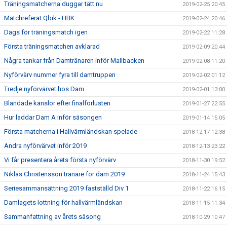
Träningsmatcherna duggar tätt nu
2019-02-25 20:45
Matchreferat Qbik - HBK
2019-02-24 20:46
Dags för träningsmatch igen
2019-02-22 11:28
Första träningsmatchen avklarad
2019-02-09 20:44
Några tankar från Damtränaren inför Mallbacken
2019-02-08 11:20
Nyförvärv nummer fyra till damtruppen
2019-02-02 01:12
Tredje nyförvärvet hos Dam
2019-02-01 13:00
Blandade känslor efter finalförlusten
2019-01-27 22:55
Hur laddar Dam A inför säsongen
2019-01-14 15:05
Första matcherna i Hallvärmländskan spelade
2018-12-17 12:38
Andra nyförvärvet inför 2019
2018-12-13 23:22
Vi får presentera årets första nyförvärv
2018-11-30 19:52
Niklas Christensson tränare för dam 2019
2018-11-24 15:43
Seriesammansättning 2019 fastställd Div 1
2018-11-22 16:15
Damlagets lottning för hallvärmländskan
2018-11-15 11:34
Sammanfattning av årets säsong
2018-10-29 10:47