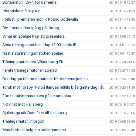
Bortamatch i Div 1 för damerna
2019-04-18 16:37
Historiska målskytten
2019-04-14 21:59
Förlust i premiären mot IK Rössö Uddevalla
2019-04-14 19:45
Div 1 serien drar igång på lördag
2019-04-10 00:25
Vi har en spelare kvar att presentera
2019-04-08 00:13
Sista träningsmatchen idag 13:00 Ilanda IP
2019-04-07 09:23
Näst sista träningsmatchen spelad
2019-04-01 10:47
Träningsmatch mot Vänersborg FK
2019-03-30 21:06
Femte träningsmatchen spelad
2019-03-27 17:58
Det duggar tätt med matcher för damerna just nu
2019-03-26 08:48
Torsk mot Torsby, 1-3 på Ilandas hittills blåsigaste dag i år.
2019-03-25 11:50
Första träningsmatchen på hemmaplan
2019-03-22 12:10
1-0 vinst mot Hallsberg
2019-03-18 00:07
Sjukstuga när Dam åker till Hallsberg
2019-03-15 20:06
Träningsmatch imorgon
2019-03-08 09:50
Matchreferat helgens träningsmatch
2019-03-05 09:48