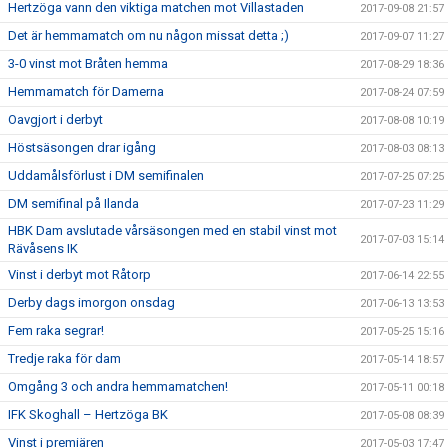
Hertzöga vann den viktiga matchen mot Villastaden
2017-09-08 21:57
Det är hemmamatch om nu någon missat detta ;)
2017-09-07 11:27
3-0 vinst mot Bråten hemma
2017-08-29 18:36
Hemmamatch för Damerna
2017-08-24 07:59
Oavgjort i derbyt
2017-08-08 10:19
Höstsäsongen drar igång
2017-08-03 08:13
Uddamålsförlust i DM semifinalen
2017-07-25 07:25
DM semifinal på Ilanda
2017-07-23 11:29
HBK Dam avslutade vårsäsongen med en stabil vinst mot
2017-07-03 15:14
Rävåsens IK
Vinst i derbyt mot Råtorp
2017-06-14 22:55
Derby dags imorgon onsdag
2017-06-13 13:53
Fem raka segrar!
2017-05-25 15:16
Tredje raka för dam
2017-05-14 18:57
Omgång 3 och andra hemmamatchen!
2017-05-11 00:18
IFK Skoghall – Hertzöga BK
2017-05-08 08:39
Vinst i premiären
2017-05-03 17:47