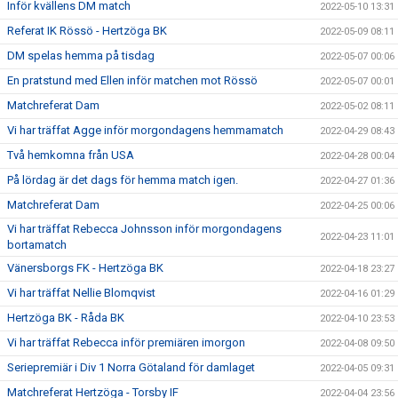
Inför kvällens DM match
2022-05-10 13:31
Referat IK Rössö - Hertzöga BK
2022-05-09 08:11
DM spelas hemma på tisdag
2022-05-07 00:06
En pratstund med Ellen inför matchen mot Rössö
2022-05-07 00:01
Matchreferat Dam
2022-05-02 08:11
Vi har träffat Agge inför morgondagens hemmamatch
2022-04-29 08:43
Två hemkomna från USA
2022-04-28 00:04
På lördag är det dags för hemma match igen.
2022-04-27 01:36
Matchreferat Dam
2022-04-25 00:06
Vi har träffat Rebecca Johnsson inför morgondagens
2022-04-23 11:01
bortamatch
Vänersborgs FK - Hertzöga BK
2022-04-18 23:27
Vi har träffat Nellie Blomqvist
2022-04-16 01:29
Hertzöga BK - Råda BK
2022-04-10 23:53
Vi har träffat Rebecca inför premiären imorgon
2022-04-08 09:50
Seriepremiär i Div 1 Norra Götaland för damlaget
2022-04-05 09:31
Matchreferat Hertzöga - Torsby IF
2022-04-04 23:56