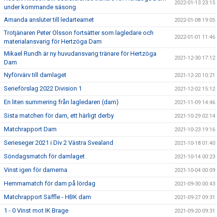
2022-01-13 23:15
under kommande säsong
Amanda ansluter till ledarteamet
2022-01-08 19:05
Trotjänaren Peter Olsson fortsätter som lagledare och
2022-01-01 11:46
materialansvarig för Hertzöga Dam
Mikael Rundh är ny huvudansvarig tränare för Hertzöga
2021-12-30 17:12
Dam
Nyförvärv till damlaget
2021-12-20 10:21
Serieförslag 2022 Division 1
2021-12-02 15:12
En liten summering från lagledaren (dam)
2021-11-09 14:46
Sista matchen för dam, ett härligt derby
2021-10-29 02:14
Matchrapport Dam
2021-10-23 19:16
Serieseger 2021 i Div 2 Västra Svealand
2021-10-18 01:40
Söndagsmatch för damlaget
2021-10-14 00:23
Vinst igen för damerna
2021-10-04 00:09
Hemmamatch för dam på lördag
2021-09-30 00:43
Matchrapport Säffle - HBK dam
2021-09-27 09:31
1 - 0 Vinst mot IK Brage
2021-09-20 09:31