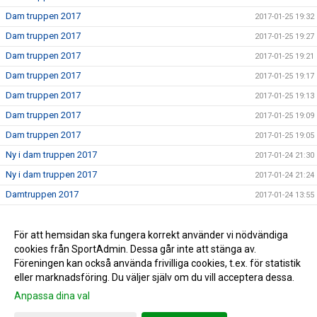
Dam truppen 2017
2017-01-25 19:32
Dam truppen 2017
2017-01-25 19:27
Dam truppen 2017
2017-01-25 19:21
Dam truppen 2017
2017-01-25 19:17
Dam truppen 2017
2017-01-25 19:13
Dam truppen 2017
2017-01-25 19:09
Dam truppen 2017
2017-01-25 19:05
Ny i dam truppen 2017
2017-01-24 21:30
Ny i dam truppen 2017
2017-01-24 21:24
Damtruppen 2017
2017-01-24 13:55
Dam truppen 2017
2017-01-24 00:23
Nu börjar vi sätta truppen 2017
För att hemsidan ska fungera korrekt använder vi nödvändiga
2017-01-24 00:17
cookies från SportAdmin. Dessa går inte att stänga av.
Nu laddar vi för 2017
2017-01-24 00:14
Föreningen kan också använda frivilliga cookies, t.ex. för statistik
eller marknadsföring. Du väljer själv om du vill acceptera dessa.
Anpassa dina val
Cookie-inställningar
Gå till Webbversion