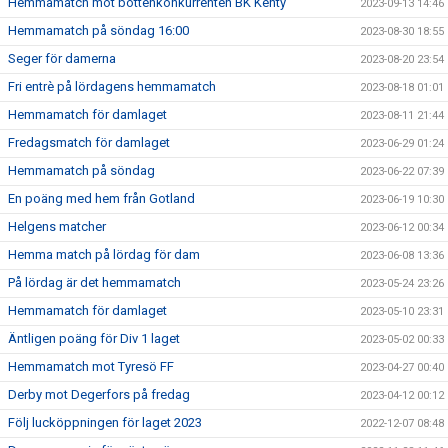
Hemmamatch mot bottenkonkurrenten BK Kenty
2023-09-13 14:46
Hemmamatch på söndag 16:00
2023-08-30 18:55
Seger för damerna
2023-08-20 23:54
Fri entrè på lördagens hemmamatch
2023-08-18 01:01
Hemmamatch för damlaget
2023-08-11 21:44
Fredagsmatch för damlaget
2023-06-29 01:24
Hemmamatch på söndag
2023-06-22 07:39
En poäng med hem från Gotland
2023-06-19 10:30
Helgens matcher
2023-06-12 00:34
Hemma match på lördag för dam
2023-06-08 13:36
På lördag är det hemmamatch
2023-05-24 23:26
Hemmamatch för damlaget
2023-05-10 23:31
Äntligen poäng för Div 1 laget
2023-05-02 00:33
Hemmamatch mot Tyresö FF
2023-04-27 00:40
Derby mot Degerfors på fredag
2023-04-12 00:12
Följ lucköppningen för laget 2023
2022-12-07 08:48