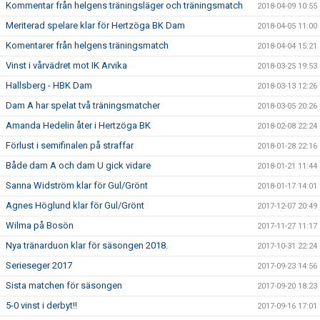
Kommentar från helgens träningsläger och träningsmatch
2018-04-09 10:55
Meriterad spelare klar för Hertzöga BK Dam
2018-04-05 11:00
Komentarer från helgens träningsmatch
2018-04-04 15:21
Vinst i vårvädret mot IK Arvika
2018-03-25 19:53
Hallsberg - HBK Dam
2018-03-13 12:26
Dam A har spelat två träningsmatcher
2018-03-05 20:26
Amanda Hedelin åter i Hertzöga BK
2018-02-08 22:24
Förlust i semifinalen på straffar
2018-01-28 22:16
Både dam A och dam U gick vidare
2018-01-21 11:44
Sanna Widström klar för Gul/Grönt
2018-01-17 14:01
Agnes Höglund klar för Gul/Grönt
2017-12-07 20:49
Wilma på Bosön
2017-11-27 11:17
Nya tränarduon klar för säsongen 2018.
2017-10-31 22:24
Serieseger 2017
2017-09-23 14:56
Sista matchen för säsongen
2017-09-20 18:23
5-0 vinst i derbyt!!
2017-09-16 17:01