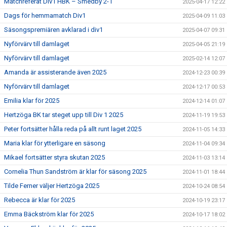
Matchreferat Div1 HBK – Smedby 2-1
2025-04-17 12:22
Dags för hemmamatch Div1
2025-04-09 11:03
Säsongspremiären avklarad i div1
2025-04-07 09:31
Nyförvärv till damlaget
2025-04-05 21:19
Nyförvärv till damlaget
2025-02-14 12:07
Amanda är assisterande även 2025
2024-12-23 00:39
Nyförvärv till damlaget
2024-12-17 00:53
Emilia klar för 2025
2024-12-14 01:07
Hertzöga BK tar steget upp till Div 1 2025
2024-11-19 19:53
Peter fortsätter hålla reda på allt runt laget 2025
2024-11-05 14:33
Maria klar för ytterligare en säsong
2024-11-04 09:34
Mikael fortsätter styra skutan 2025
2024-11-03 13:14
Cornelia Thun Sandström är klar för säsong 2025
2024-11-01 18:44
Tilde Ferner väljer Hertzöga 2025
2024-10-24 08:54
Rebecca är klar för 2025
2024-10-19 23:17
Emma Bäckström klar för 2025
2024-10-17 18:02