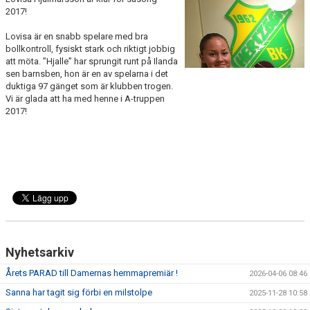
BILDGALLERI
2017!
Lovisa är en snabb spelare med bra
DOKUMENT
bollkontroll, fysiskt stark och riktigt jobbig
att möta. ”Hjalle” har sprungit runt på Ilanda
KONTAKT
sen barnsben, hon är en av spelarna i det
duktiga 97 gänget som är klubben trogen.
HISTORIA
Vi är glada att ha med henne i A-truppen
2017!
Nyhetsarkiv
Årets PARAD till Damernas hemmapremiär !
2026-04-06 08:46
Sanna har tagit sig förbi en milstolpe
2025-11-28 10:58