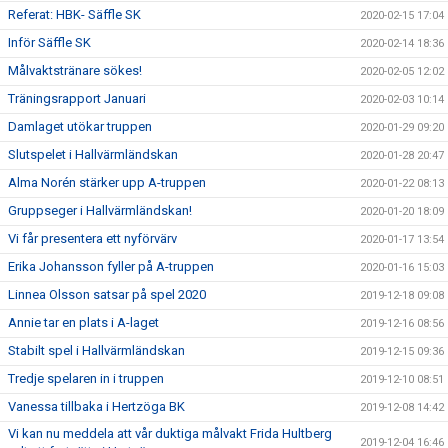
Referat: HBK- Säffle SK
2020-02-15 17:04
Inför Säffle SK
2020-02-14 18:36
Målvaktstränare sökes!
2020-02-05 12:02
Träningsrapport Januari
2020-02-03 10:14
Damlaget utökar truppen
2020-01-29 09:20
Slutspelet i Hallvärmländskan
2020-01-28 20:47
Alma Norén stärker upp A-truppen
2020-01-22 08:13
Gruppseger i Hallvärmländskan!
2020-01-20 18:09
Vi får presentera ett nyförvärv
2020-01-17 13:54
Erika Johansson fyller på A-truppen
2020-01-16 15:03
Linnea Olsson satsar på spel 2020
2019-12-18 09:08
Annie tar en plats i A-laget
2019-12-16 08:56
Stabilt spel i Hallvärmländskan
2019-12-15 09:36
Tredje spelaren in i truppen
2019-12-10 08:51
Vanessa tillbaka i Hertzöga BK
2019-12-08 14:42
Vi kan nu meddela att vår duktiga målvakt Frida Hultberg
2019-12-04 16:46