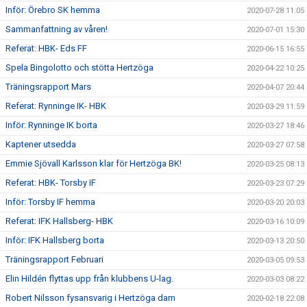
Inför: Örebro SK hemma
2020-07-28 11:05
Sammanfattning av våren!
2020-07-01 15:30
Referat: HBK- Eds FF
2020-06-15 16:55
Spela Bingolotto och stötta Hertzöga
2020-04-22 10:25
Träningsrapport Mars
2020-04-07 20:44
Referat: Rynninge IK- HBK
2020-03-29 11:59
Inför: Rynninge IK borta
2020-03-27 18:46
Kaptener utsedda
2020-03-27 07:58
Emmie Sjövall Karlsson klar för Hertzöga BK!
2020-03-25 08:13
Referat: HBK- Torsby IF
2020-03-23 07:29
Inför: Torsby IF hemma
2020-03-20 20:03
Referat: IFK Hallsberg- HBK
2020-03-16 10:09
Inför: IFK Hallsberg borta
2020-03-13 20:50
Träningsrapport Februari
2020-03-05 09:53
Elin Hildén flyttas upp från klubbens U-lag.
2020-03-03 08:22
Robert Nilsson fysansvarig i Hertzöga dam
2020-02-18 22:08