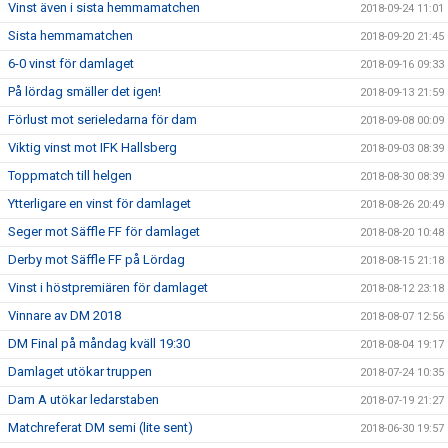
Vinst även i sista hemmamatchen
2018-09-24 11:01
Sista hemmamatchen
2018-09-20 21:45
6-0 vinst för damlaget
2018-09-16 09:33
På lördag smäller det igen!
2018-09-13 21:59
Förlust mot serieledarna för dam
2018-09-08 00:09
Viktig vinst mot IFK Hallsberg
2018-09-03 08:39
Toppmatch till helgen
2018-08-30 08:39
Ytterligare en vinst för damlaget
2018-08-26 20:49
Seger mot Säffle FF för damlaget
2018-08-20 10:48
Derby mot Säffle FF på Lördag
2018-08-15 21:18
Vinst i höstpremiären för damlaget
2018-08-12 23:18
Vinnare av DM 2018
2018-08-07 12:56
DM Final på måndag kväll 19:30
2018-08-04 19:17
Damlaget utökar truppen
2018-07-24 10:35
Dam A utökar ledarstaben
2018-07-19 21:27
Matchreferat DM semi (lite sent)
2018-06-30 19:57