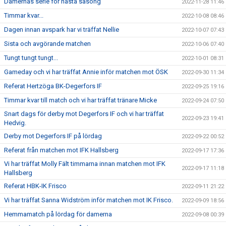
Damernas serie för nästa säsong
2022-11-28 11:46
Timmar kvar...
2022-10-08 08:46
Dagen innan avspark har vi träffat Nellie
2022-10-07 07:43
Sista och avgörande matchen
2022-10-06 07:40
Tungt tungt tungt...
2022-10-01 08:31
Gameday och vi har träffat Annie inför matchen mot ÖSK
2022-09-30 11:34
Referat Hertzöga BK-Degerfors IF
2022-09-25 19:16
Timmar kvar till match och vi har träffat tränare Micke
2022-09-24 07:50
Snart dags för derby mot Degerfors IF och vi har träffat
2022-09-23 19:41
Hedvig.
Derby mot Degerfors IF på lördag
2022-09-22 00:52
Referat från matchen mot IFK Hallsberg
2022-09-17 17:36
Vi har träffat Molly Fält timmarna innan matchen mot IFK
2022-09-17 11:18
Hallsberg
Referat HBK-IK Frisco
2022-09-11 21:22
Vi har träffat Sanna Widström inför matchen mot IK Frisco.
2022-09-09 18:56
Hemmamatch på lördag för damerna
2022-09-08 00:39