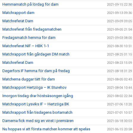
Hemmamatch på lördag för dam
2021-09-15 22:30
Matchrapport dam
2021-09-13 09:36
Matchreferat Dam
2021-09-09 09:05
Matchreferat från fredagsmatchen
2021-09-05 21:54
Fredagsmatch hemma för dam
2021-09-03 08:00
Matchreferat NIF – HBK 1-1
2021-08-30 10:51
Matchrapport från gårdagen DM match
2021-08-25 01:15
Matchreferat Dam
2021-08-23 15:09
Degerfors IF hemma för dam på fredag
2021-08-18 01:29
Matcherna duggar tätt för dam
2021-08-05 02:43
Matchrapport Hertzöga – IK Sturehov
2021-08-04 10:44
Imorgon tisdag drar höstsäsongen igång
2021-08-02 22:34
Matchrapport Lysviks IF – Hertzöga BK
2021-07-06 13:20
Matchrapport från tisdagens bortamatch
2021-07-01 10:57
Damerna fick med sig en vinst i premiären
2021-06-18 00:03
Nu hoppas vi att första matchen kommer att spelas
2021-06-15 20:58