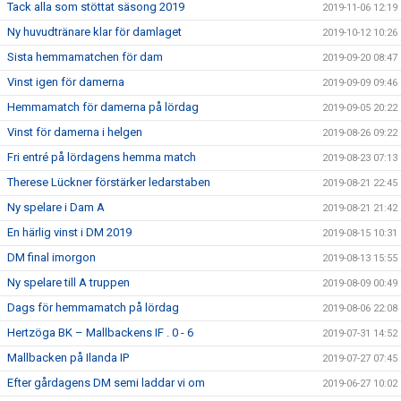
Tack alla som stöttat säsong 2019
2019-11-06 12:19
Ny huvudtränare klar för damlaget
2019-10-12 10:26
Sista hemmamatchen för dam
2019-09-20 08:47
Vinst igen för damerna
2019-09-09 09:46
Hemmamatch för damerna på lördag
2019-09-05 20:22
Vinst för damerna i helgen
2019-08-26 09:22
Fri entré på lördagens hemma match
2019-08-23 07:13
Therese Lückner förstärker ledarstaben
2019-08-21 22:45
Ny spelare i Dam A
2019-08-21 21:42
En härlig vinst i DM 2019
2019-08-15 10:31
DM final imorgon
2019-08-13 15:55
Ny spelare till A truppen
2019-08-09 00:49
Dags för hemmamatch på lördag
2019-08-06 22:08
Hertzöga BK – Mallbackens IF . 0 - 6
2019-07-31 14:52
Mallbacken på Ilanda IP
2019-07-27 07:45
Efter gårdagens DM semi laddar vi om
2019-06-27 10:02