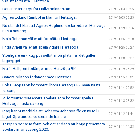
valt att fortsätta i Hertzöga.
Det är snart dags för Hallvärmländskan
2019-12-03 09:55
Agnes Eklund Ramböl är klar för Hertzöga.
2019-12-03 08:23
Nu står det klart att Agnes Höglund spelar vidare i Hertzöga
2019-11-29 09:16
nästa säsong.
Maja Retzman väljer att fortsätta i Hertzöga.
2019-11-26 14:10
Frida Arnell väljer att spela vidare i Hertzöga.
2019-11-25 00:27
Ytterligare en viktig pusselbit är på plats när det gäller
2019-11-20 15:27
lagbygget
Malin Hallgren förlänger med Hertzöga BK.
2019-11-19 08:29
Sandra Nilsson förlänger med Hertzöga.
2019-11-15 08:31
Ebba Jeppsson kommer tillhöra Hertzöga BK även nästa
2019-11-14 09:52
säsong.
Vi fortsätter presentera spelare som kommer spela i
2019-11-13 08:32
Hertzöga nästa säsong.
Idag kan vi meddela att Rebecca Johnson får en ny roll i
2019-11-12 11:44
laget. Spelande assisterande tränare
Truppen börjar ta form och det är dags att börja presentera
2019-11-11 14:23
spelare inför säsong 2020.