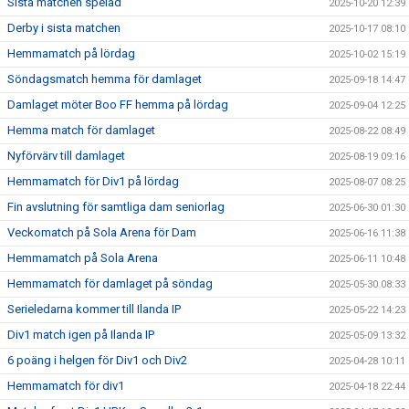
Sista matchen spelad
2025-10-20 12:39
Derby i sista matchen
2025-10-17 08:10
Hemmamatch på lördag
2025-10-02 15:19
Söndagsmatch hemma för damlaget
2025-09-18 14:47
Damlaget möter Boo FF hemma på lördag
2025-09-04 12:25
Hemma match för damlaget
2025-08-22 08:49
Nyförvärv till damlaget
2025-08-19 09:16
Hemmamatch för Div1 på lördag
2025-08-07 08:25
Fin avslutning för samtliga dam seniorlag
2025-06-30 01:30
Veckomatch på Sola Arena för Dam
2025-06-16 11:38
Hemmamatch på Sola Arena
2025-06-11 10:48
Hemmamatch för damlaget på söndag
2025-05-30 08:33
Serieledarna kommer till Ilanda IP
2025-05-22 14:23
Div1 match igen på Ilanda IP
2025-05-09 13:32
6 poäng i helgen för Div1 och Div2
2025-04-28 10:11
Hemmamatch för div1
2025-04-18 22:44