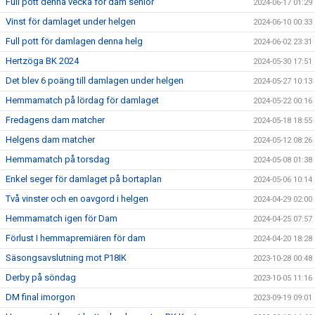
Full pott denna vecka för dam senior
2024-06-17 01:29
Vinst för damlaget under helgen
2024-06-10 00:33
Full pott för damlagen denna helg
2024-06-02 23:31
Hertzöga BK 2024
2024-05-30 17:51
Det blev 6 poäng till damlagen under helgen
2024-05-27 10:13
Hemmamatch på lördag för damlaget
2024-05-22 00:16
Fredagens dam matcher
2024-05-18 18:55
Helgens dam matcher
2024-05-12 08:26
Hemmamatch på torsdag
2024-05-08 01:38
Enkel seger för damlaget på bortaplan
2024-05-06 10:14
Två vinster och en oavgord i helgen
2024-04-29 02:00
Hemmamatch igen för Dam
2024-04-25 07:57
Förlust I hemmapremiären för dam
2024-04-20 18:28
Säsongsavslutning mot P18IK
2023-10-28 00:48
Derby på söndag
2023-10-05 11:16
DM final imorgon
2023-09-19 09:01