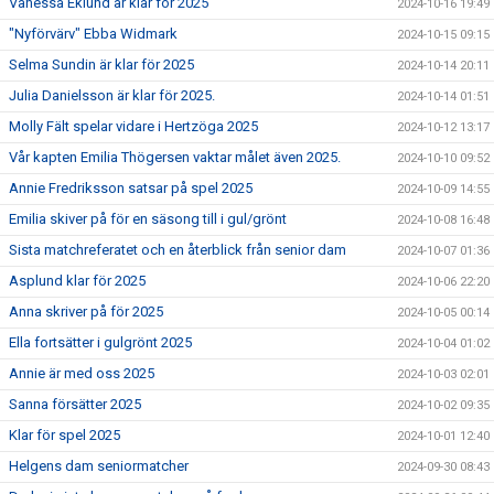
Vanessa Eklund är klar för 2025
2024-10-16 19:49
"Nyförvärv" Ebba Widmark
2024-10-15 09:15
Selma Sundin är klar för 2025
2024-10-14 20:11
Julia Danielsson är klar för 2025.
2024-10-14 01:51
Molly Fält spelar vidare i Hertzöga 2025
2024-10-12 13:17
Vår kapten Emilia Thögersen vaktar målet även 2025.
2024-10-10 09:52
Annie Fredriksson satsar på spel 2025
2024-10-09 14:55
Emilia skiver på för en säsong till i gul/grönt
2024-10-08 16:48
Sista matchreferatet och en återblick från senior dam
2024-10-07 01:36
Asplund klar för 2025
2024-10-06 22:20
Anna skriver på för 2025
2024-10-05 00:14
Ella fortsätter i gulgrönt 2025
2024-10-04 01:02
Annie är med oss 2025
2024-10-03 02:01
Sanna försätter 2025
2024-10-02 09:35
Klar för spel 2025
2024-10-01 12:40
Helgens dam seniormatcher
2024-09-30 08:43