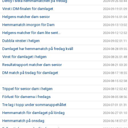
Derby i sista hemmamatchen på fredag
2024-09-26 00:44
Vinst i DM-finalen för damlaget
2024-09-19 01:09
Helgens matcher dam senior
2024-09-16 01:04
Hemmamatch imorgon för Dam
2024-09-13 13:02
Helgens matcher för dam lite sent…
2024-09-12 12:52
Dubbla vinster i helgen
2024-09-02 01:11
Damlaget har hemmamatch på fredag kväll
2024-08-28 09:55
Vinst för damlaget i helgen
2024-08-26 01:48
Resultatrapport matcher dam senior
2024-08-21 03:20
DM match på tisdag för damlaget
2024-08-17 18:55
2024-08-15 02:58
Trippel för senior dam i helgen
2024-08-12 02:42
Förlust för damerna i fredags
2024-08-05 08:56
Tre lag i topp under sommaruppehållet
2024-07-01 01:31
Hemmamatch för damlaget på lördag
2024-06-27 01:10
Hemmamatch på onsdag
2024-06-18 07:07