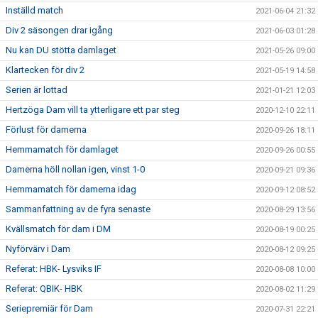
Inställd match
2021-06-04 21:32
Div 2 säsongen drar igång
2021-06-03 01:28
Nu kan DU stötta damlaget
2021-05-26 09:00
Klartecken för div 2
2021-05-19 14:58
Serien är lottad
2021-01-21 12:03
Hertzöga Dam vill ta ytterligare ett par steg
2020-12-10 22:11
Förlust för damerna
2020-09-26 18:11
Hemmamatch för damlaget
2020-09-26 00:55
Damerna höll nollan igen, vinst 1-0
2020-09-21 09:36
Hemmamatch för damerna idag
2020-09-12 08:52
Sammanfattning av de fyra senaste
2020-08-29 13:56
Kvällsmatch för dam i DM
2020-08-19 00:25
Nyförvärv i Dam
2020-08-12 09:25
Referat: HBK- Lysviks IF
2020-08-08 10:00
Referat: QBIK- HBK
2020-08-02 11:29
Seriepremiär för Dam
2020-07-31 22:21