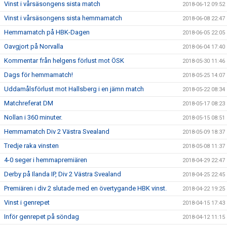
Vinst i vårsäsongens sista match
2018-06-12 09:52
Vinst i vårsäsongens sista hemmamatch
2018-06-08 22:47
Hemmamatch på HBK-Dagen
2018-06-05 22:05
Oavgjort på Norvalla
2018-06-04 17:40
Kommentar från helgens förlust mot ÖSK
2018-05-30 11:46
Dags för hemmamatch!
2018-05-25 14:07
Uddamålsförlust mot Hallsberg i en jämn match
2018-05-22 08:34
Matchreferat DM
2018-05-17 08:23
Nollan i 360 minuter.
2018-05-15 08:51
Hemmamatch Div 2 Västra Svealand
2018-05-09 18:37
Tredje raka vinsten
2018-05-08 11:37
4-0 seger i hemmapremiären
2018-04-29 22:47
Derby på Ilanda IP, Div 2 Västra Svealand
2018-04-25 22:45
Premiären i div 2 slutade med en övertygande HBK vinst.
2018-04-22 19:25
Vinst i genrepet
2018-04-15 17:43
Inför genrepet på söndag
2018-04-12 11:15