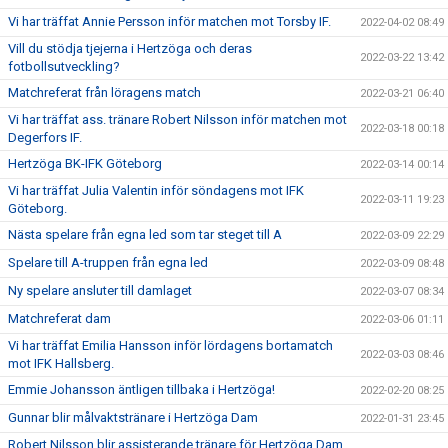
Vi har träffat Annie Persson inför matchen mot Torsby IF.
2022-04-02 08:49
Vill du stödja tjejerna i Hertzöga och deras
2022-03-22 13:42
fotbollsutveckling?
Matchreferat från löragens match
2022-03-21 06:40
Vi har träffat ass. tränare Robert Nilsson inför matchen mot
2022-03-18 00:18
Degerfors IF.
Hertzöga BK-IFK Göteborg
2022-03-14 00:14
Vi har träffat Julia Valentin inför söndagens mot IFK
2022-03-11 19:23
Göteborg.
Nästa spelare från egna led som tar steget till A
2022-03-09 22:29
Spelare till A-truppen från egna led
2022-03-09 08:48
Ny spelare ansluter till damlaget
2022-03-07 08:34
Matchreferat dam
2022-03-06 01:11
Vi har träffat Emilia Hansson inför lördagens bortamatch
2022-03-03 08:46
mot IFK Hallsberg.
Emmie Johansson äntligen tillbaka i Hertzöga!
2022-02-20 08:25
Gunnar blir målvaktstränare i Hertzöga Dam
2022-01-31 23:45
Robert Nilsson blir assisterande tränare för Hertzöga Dam