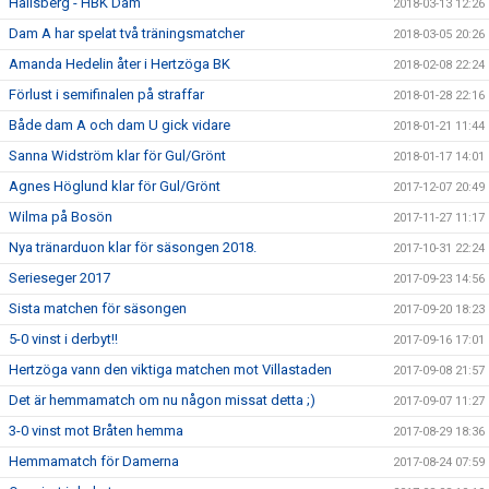
Hallsberg - HBK Dam
2018-03-13 12:26
Dam A har spelat två träningsmatcher
2018-03-05 20:26
Amanda Hedelin åter i Hertzöga BK
2018-02-08 22:24
Förlust i semifinalen på straffar
2018-01-28 22:16
Både dam A och dam U gick vidare
2018-01-21 11:44
Sanna Widström klar för Gul/Grönt
2018-01-17 14:01
Agnes Höglund klar för Gul/Grönt
2017-12-07 20:49
Wilma på Bosön
2017-11-27 11:17
Nya tränarduon klar för säsongen 2018.
2017-10-31 22:24
Serieseger 2017
2017-09-23 14:56
Sista matchen för säsongen
2017-09-20 18:23
5-0 vinst i derbyt!!
2017-09-16 17:01
Hertzöga vann den viktiga matchen mot Villastaden
2017-09-08 21:57
Det är hemmamatch om nu någon missat detta ;)
2017-09-07 11:27
3-0 vinst mot Bråten hemma
2017-08-29 18:36
Hemmamatch för Damerna
2017-08-24 07:59