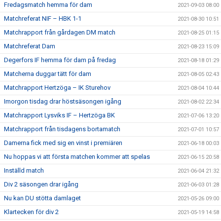
Fredagsmatch hemma för dam
2021-09-03 08:00
Matchreferat NIF – HBK 1-1
2021-08-30 10:51
Matchrapport från gårdagen DM match
2021-08-25 01:15
Matchreferat Dam
2021-08-23 15:09
Degerfors IF hemma för dam på fredag
2021-08-18 01:29
Matcherna duggar tätt för dam
2021-08-05 02:43
Matchrapport Hertzöga – IK Sturehov
2021-08-04 10:44
Imorgon tisdag drar höstsäsongen igång
2021-08-02 22:34
Matchrapport Lysviks IF – Hertzöga BK
2021-07-06 13:20
Matchrapport från tisdagens bortamatch
2021-07-01 10:57
Damerna fick med sig en vinst i premiären
2021-06-18 00:03
Nu hoppas vi att första matchen kommer att spelas
2021-06-15 20:58
Inställd match
2021-06-04 21:32
Div 2 säsongen drar igång
2021-06-03 01:28
Nu kan DU stötta damlaget
2021-05-26 09:00
Klartecken för div 2
2021-05-19 14:58