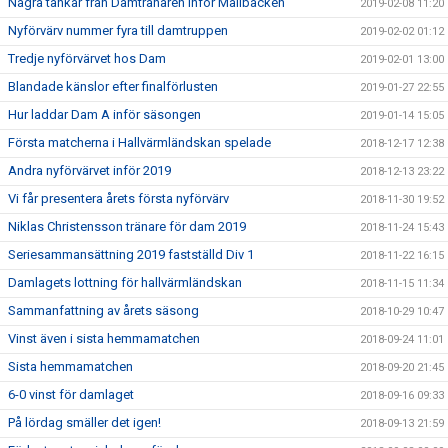
Några tankar från Damtränaren inför Mallbacken
2019-02-08 11:20
Nyförvärv nummer fyra till damtruppen
2019-02-02 01:12
Tredje nyförvärvet hos Dam
2019-02-01 13:00
Blandade känslor efter finalförlusten
2019-01-27 22:55
Hur laddar Dam A inför säsongen
2019-01-14 15:05
Första matcherna i Hallvärmländskan spelade
2018-12-17 12:38
Andra nyförvärvet inför 2019
2018-12-13 23:22
Vi får presentera årets första nyförvärv
2018-11-30 19:52
Niklas Christensson tränare för dam 2019
2018-11-24 15:43
Seriesammansättning 2019 fastställd Div 1
2018-11-22 16:15
Damlagets lottning för hallvärmländskan
2018-11-15 11:34
Sammanfattning av årets säsong
2018-10-29 10:47
Vinst även i sista hemmamatchen
2018-09-24 11:01
Sista hemmamatchen
2018-09-20 21:45
6-0 vinst för damlaget
2018-09-16 09:33
På lördag smäller det igen!
2018-09-13 21:59