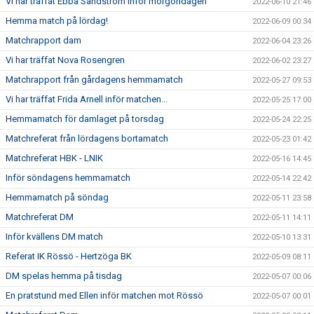
Vi har träffat Ebba Sandström inför morgondagen
2022-06-10 21:46
Hemma match på lördag!
2022-06-09 00:34
Matchrapport dam
2022-06-04 23:26
Vi har träffat Nova Rosengren
2022-06-02 23:27
Matchrapport från gårdagens hemmamatch
2022-05-27 09:53
Vi har träffat Frida Arnell inför matchen...
2022-05-25 17:00
Hemmamatch för damlaget på torsdag
2022-05-24 22:25
Matchreferat från lördagens bortamatch
2022-05-23 01:42
Matchreferat HBK - LNIK
2022-05-16 14:45
Inför söndagens hemmamatch
2022-05-14 22:42
Hemmamatch på söndag
2022-05-11 23:58
Matchreferat DM
2022-05-11 14:11
Inför kvällens DM match
2022-05-10 13:31
Referat IK Rössö - Hertzöga BK
2022-05-09 08:11
DM spelas hemma på tisdag
2022-05-07 00:06
En pratstund med Ellen inför matchen mot Rössö
2022-05-07 00:01