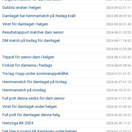
Dubbla vinster i helgen
2024-09-02 01:11
Damlaget har hemmamatch på fredag kväll
2024-08-28 09:55
Vinst för damlaget i helgen
2024-08-26 01:48
Resultatrapport matcher dam senior
2024-08-21 03:20
DM match på tisdag för damlaget
2024-08-17 18:55
2024-08-15 02:58
Trippel för senior dam i helgen
2024-08-12 02:42
Förlust för damerna i fredags
2024-08-05 08:56
Tre lag i topp under sommaruppehållet
2024-07-01 01:31
Hemmamatch för damlaget på lördag
2024-06-27 01:10
Hemmamatch på onsdag
2024-06-18 07:07
Full pott denna vecka för dam senior
2024-06-17 01:29
Vinst för damlaget under helgen
2024-06-10 00:33
Full pott för damlagen denna helg
2024-06-02 23:31
Hertzöga BK 2024
2024-05-30 17:51
Det blev 6 poäng till damlagen under helgen
2024-05-27 10:13