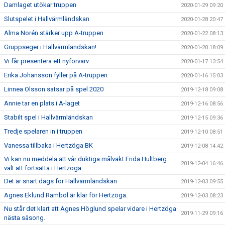
Damlaget utökar truppen
2020-01-29 09:20
Slutspelet i Hallvärmländskan
2020-01-28 20:47
Alma Norén stärker upp A-truppen
2020-01-22 08:13
Gruppseger i Hallvärmländskan!
2020-01-20 18:09
Vi får presentera ett nyförvärv
2020-01-17 13:54
Erika Johansson fyller på A-truppen
2020-01-16 15:03
Linnea Olsson satsar på spel 2020
2019-12-18 09:08
Annie tar en plats i A-laget
2019-12-16 08:56
Stabilt spel i Hallvärmländskan
2019-12-15 09:36
Tredje spelaren in i truppen
2019-12-10 08:51
Vanessa tillbaka i Hertzöga BK
2019-12-08 14:42
Vi kan nu meddela att vår duktiga målvakt Frida Hultberg
2019-12-04 16:46
valt att fortsätta i Hertzöga.
Det är snart dags för Hallvärmländskan
2019-12-03 09:55
Agnes Eklund Ramböl är klar för Hertzöga.
2019-12-03 08:23
Nu står det klart att Agnes Höglund spelar vidare i Hertzöga
2019-11-29 09:16
nästa säsong.