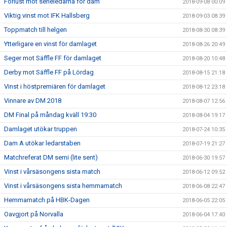
Förlust mot serieledarna för dam
2018-09-08 00:09
Viktig vinst mot IFK Hallsberg
2018-09-03 08:39
Toppmatch till helgen
2018-08-30 08:39
Ytterligare en vinst för damlaget
2018-08-26 20:49
Seger mot Säffle FF för damlaget
2018-08-20 10:48
Derby mot Säffle FF på Lördag
2018-08-15 21:18
Vinst i höstpremiären för damlaget
2018-08-12 23:18
Vinnare av DM 2018
2018-08-07 12:56
DM Final på måndag kväll 19:30
2018-08-04 19:17
Damlaget utökar truppen
2018-07-24 10:35
Dam A utökar ledarstaben
2018-07-19 21:27
Matchreferat DM semi (lite sent)
2018-06-30 19:57
Vinst i vårsäsongens sista match
2018-06-12 09:52
Vinst i vårsäsongens sista hemmamatch
2018-06-08 22:47
Hemmamatch på HBK-Dagen
2018-06-05 22:05
Oavgjort på Norvalla
2018-06-04 17:40