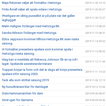
Maja Retzman väljer att fortsätta i Hertzöga.
2019-11-26 14:10
Frida Arnell väljer att spela vidare i Hertzöga.
2019-11-25 00:27
Ytterligare en viktig pusselbit är på plats när det gäller
2019-11-20 15:27
lagbygget
Malin Hallgren förlänger med Hertzöga BK.
2019-11-19 08:29
Sandra Nilsson förlänger med Hertzöga.
2019-11-15 08:31
Ebba Jeppsson kommer tillhöra Hertzöga BK även nästa
2019-11-14 09:52
säsong.
Vi fortsätter presentera spelare som kommer spela i
2019-11-13 08:32
Hertzöga nästa säsong.
Idag kan vi meddela att Rebecca Johnson får en ny roll i
2019-11-12 11:44
laget. Spelande assisterande tränare
Truppen börjar ta form och det är dags att börja presentera
2019-11-11 14:23
spelare inför säsong 2020.
Tack alla som stöttat säsong 2019
2019-11-06 12:19
Ny huvudtränare klar för damlaget
2019-10-12 10:26
Sista hemmamatchen för dam
2019-09-20 08:47
Vinst igen för damerna
2019-09-09 09:46