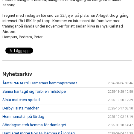
BILDGALLERI
säsong.
I regnet med inslag av lite snö var 22 tjejer på plats när A-laget drog igång,
DOKUMENT
intresset för HBK är på topp. Kommer en intressant tid framöver med
träningar på Ilanda under november för att sedan kliva in i nya Karlstad
KONTAKT
Airdom.
Hampus, Pedram, Peter
HISTORIA
Nyhetsarkiv
Årets PARAD till Damernas hemmapremiär !
2026-04-06 08:46
Sanna har tagit sig förbi en milstolpe
2025-11-28 10:58
Sista matchen spelad
2025-10-20 12:39
Derby i sista matchen
2025-10-17 08:10
Hemmamatch på lördag
2025-10-02 15:19
Söndagsmatch hemma för damlaget
2025-09-18 14:47
Damlaget möter Boo FF hemma på lördag
2025-09-04 12:25