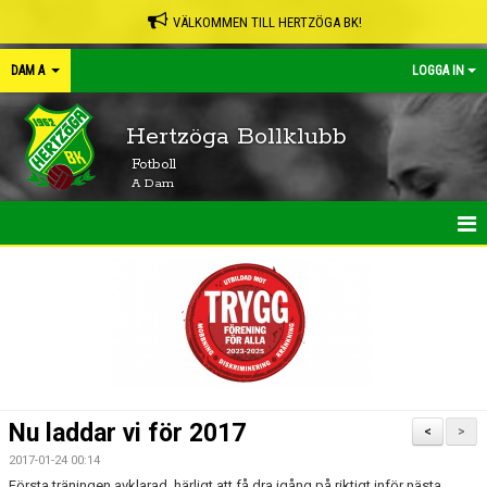
VÄLKOMMEN TILL HERTZÖGA BK!
DAM A
LOGGA IN
Hertzöga Bollklubb
Fotboll
A Dam
HEM
NYHETER
KALENDER
MATCHER
Nu laddar vi för 2017
<
>
TRUPPEN
2017-01-24 00:14
Första träningen avklarad, härligt att få dra igång på riktigt inför nästa