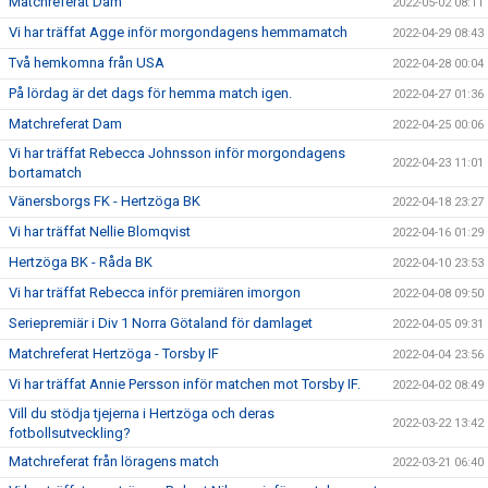
Matchreferat Dam
2022-05-02 08:11
Vi har träffat Agge inför morgondagens hemmamatch
2022-04-29 08:43
Två hemkomna från USA
2022-04-28 00:04
På lördag är det dags för hemma match igen.
2022-04-27 01:36
Matchreferat Dam
2022-04-25 00:06
Vi har träffat Rebecca Johnsson inför morgondagens
2022-04-23 11:01
bortamatch
Vänersborgs FK - Hertzöga BK
2022-04-18 23:27
Vi har träffat Nellie Blomqvist
2022-04-16 01:29
Hertzöga BK - Råda BK
2022-04-10 23:53
Vi har träffat Rebecca inför premiären imorgon
2022-04-08 09:50
Seriepremiär i Div 1 Norra Götaland för damlaget
2022-04-05 09:31
Matchreferat Hertzöga - Torsby IF
2022-04-04 23:56
Vi har träffat Annie Persson inför matchen mot Torsby IF.
2022-04-02 08:49
Vill du stödja tjejerna i Hertzöga och deras
2022-03-22 13:42
fotbollsutveckling?
Matchreferat från löragens match
2022-03-21 06:40