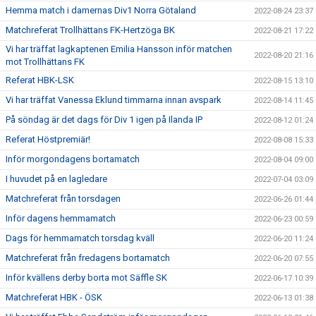
Hemma match i damernas Div1 Norra Götaland
2022-08-24 23:37
Matchreferat Trollhättans FK-Hertzöga BK
2022-08-21 17:22
Vi har träffat lagkaptenen Emilia Hansson inför matchen
2022-08-20 21:16
mot Trollhättans FK
Referat HBK-LSK
2022-08-15 13:10
Vi har träffat Vanessa Eklund timmarna innan avspark
2022-08-14 11:45
På söndag är det dags för Div 1 igen på Ilanda IP
2022-08-12 01:24
Referat Höstpremiär!
2022-08-08 15:33
Inför morgondagens bortamatch
2022-08-04 09:00
I huvudet på en lagledare
2022-07-04 03:09
Matchreferat från torsdagen
2022-06-26 01:44
Inför dagens hemmamatch
2022-06-23 00:59
Dags för hemmamatch torsdag kväll
2022-06-20 11:24
Matchreferat från fredagens bortamatch
2022-06-20 07:55
Inför kvällens derby borta mot Säffle SK
2022-06-17 10:39
Matchreferat HBK - ÖSK
2022-06-13 01:38