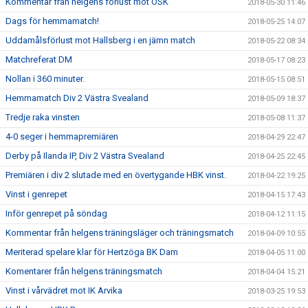
Kommentar från helgens förlust mot ÖSK
2018-05-30 11:46
Dags för hemmamatch!
2018-05-25 14:07
Uddamålsförlust mot Hallsberg i en jämn match
2018-05-22 08:34
Matchreferat DM
2018-05-17 08:23
Nollan i 360 minuter.
2018-05-15 08:51
Hemmamatch Div 2 Västra Svealand
2018-05-09 18:37
Tredje raka vinsten
2018-05-08 11:37
4-0 seger i hemmapremiären
2018-04-29 22:47
Derby på Ilanda IP, Div 2 Västra Svealand
2018-04-25 22:45
Premiären i div 2 slutade med en övertygande HBK vinst.
2018-04-22 19:25
Vinst i genrepet
2018-04-15 17:43
Inför genrepet på söndag
2018-04-12 11:15
Kommentar från helgens träningsläger och träningsmatch
2018-04-09 10:55
Meriterad spelare klar för Hertzöga BK Dam
2018-04-05 11:00
Komentarer från helgens träningsmatch
2018-04-04 15:21
Vinst i vårvädret mot IK Arvika
2018-03-25 19:53