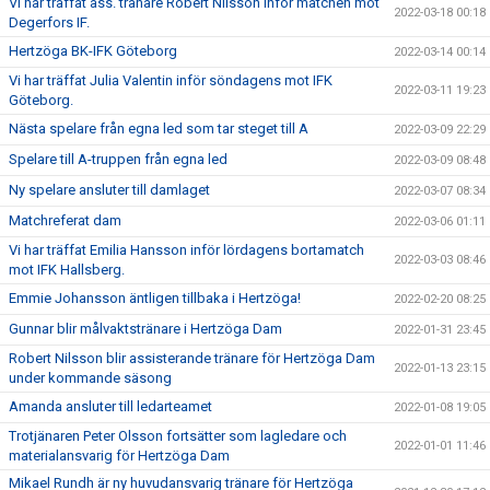
Vi har träffat ass. tränare Robert Nilsson inför matchen mot
2022-03-18 00:18
Degerfors IF.
Hertzöga BK-IFK Göteborg
2022-03-14 00:14
Vi har träffat Julia Valentin inför söndagens mot IFK
2022-03-11 19:23
Göteborg.
Nästa spelare från egna led som tar steget till A
2022-03-09 22:29
Spelare till A-truppen från egna led
2022-03-09 08:48
Ny spelare ansluter till damlaget
2022-03-07 08:34
Matchreferat dam
2022-03-06 01:11
Vi har träffat Emilia Hansson inför lördagens bortamatch
2022-03-03 08:46
mot IFK Hallsberg.
Emmie Johansson äntligen tillbaka i Hertzöga!
2022-02-20 08:25
Gunnar blir målvaktstränare i Hertzöga Dam
2022-01-31 23:45
Robert Nilsson blir assisterande tränare för Hertzöga Dam
2022-01-13 23:15
under kommande säsong
Amanda ansluter till ledarteamet
2022-01-08 19:05
Trotjänaren Peter Olsson fortsätter som lagledare och
2022-01-01 11:46
materialansvarig för Hertzöga Dam
Mikael Rundh är ny huvudansvarig tränare för Hertzöga