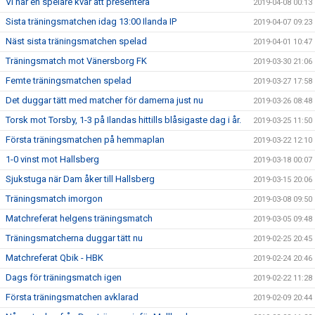
Vi har en spelare kvar att presentera
2019-04-08 00:13
Sista träningsmatchen idag 13:00 Ilanda IP
2019-04-07 09:23
Näst sista träningsmatchen spelad
2019-04-01 10:47
Träningsmatch mot Vänersborg FK
2019-03-30 21:06
Femte träningsmatchen spelad
2019-03-27 17:58
Det duggar tätt med matcher för damerna just nu
2019-03-26 08:48
Torsk mot Torsby, 1-3 på Ilandas hittills blåsigaste dag i år.
2019-03-25 11:50
Första träningsmatchen på hemmaplan
2019-03-22 12:10
1-0 vinst mot Hallsberg
2019-03-18 00:07
Sjukstuga när Dam åker till Hallsberg
2019-03-15 20:06
Träningsmatch imorgon
2019-03-08 09:50
Matchreferat helgens träningsmatch
2019-03-05 09:48
Träningsmatcherna duggar tätt nu
2019-02-25 20:45
Matchreferat Qbik - HBK
2019-02-24 20:46
Dags för träningsmatch igen
2019-02-22 11:28
Första träningsmatchen avklarad
2019-02-09 20:44