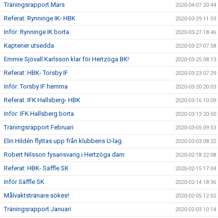
Träningsrapport Mars
2020-04-07 20:44
Referat: Rynninge IK- HBK
2020-03-29 11:59
Inför: Rynninge IK borta
2020-03-27 18:46
Kaptener utsedda
2020-03-27 07:58
Emmie Sjövall Karlsson klar för Hertzöga BK!
2020-03-25 08:13
Referat: HBK- Torsby IF
2020-03-23 07:29
Inför: Torsby IF hemma
2020-03-20 20:03
Referat: IFK Hallsberg- HBK
2020-03-16 10:09
Inför: IFK Hallsberg borta
2020-03-13 20:50
Träningsrapport Februari
2020-03-05 09:53
Elin Hildén flyttas upp från klubbens U-lag.
2020-03-03 08:22
Robert Nilsson fysansvarig i Hertzöga dam
2020-02-18 22:08
Referat: HBK- Säffle SK
2020-02-15 17:04
Inför Säffle SK
2020-02-14 18:36
Målvaktstränare sökes!
2020-02-05 12:02
Träningsrapport Januari
2020-02-03 10:14