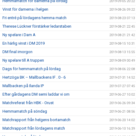
Hemmamatch för damerna på lördag
2019-09-05 20:22
Vinst för damerna i helgen
2019-08-26 09:22
Fri entré på lördagens hemma match
2019-08-23 07:13
Therese Lückner förstärker ledarstaben
2019-08-21 22:45
Ny spelare i Dam A
2019-08-21 21:42
En härlig vinst i DM 2019
2019-08-15 10:31
DM final imorgon
2019-08-13 15:55
Ny spelare till A truppen
2019-08-09 00:49
Dags för hemmamatch på lördag
2019-08-06 22:08
Hertzöga BK – Mallbackens IF . 0 - 6
2019-07-31 14:52
Mallbacken på Ilanda IP
2019-07-27 07:45
Efter gårdagens DM semi laddar vi om
2019-06-27 10:02
Matchreferat från HBK - Orust
2019-06-26 09:34
Hemmamatch på söndag
2019-06-21 08:56
Matchrapport från helgens bortamatch
2019-06-20 14:02
Matchrapport från lördagens match
2019-06-10 16:39