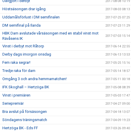
Oavgjort i derbyt
2017-08-08 10:19
Höstsäsongen drar igång
2017-08-03 08:13
Uddamålsförlust i DM semifinalen
2017-07-25 07:25
DM semifinal på Ilanda
2017-07-23 11:29
HBK Dam avslutade vårsäsongen med en stabil vinst mot
2017-07-03 15:14
Rävåsens IK
Vinst i derbyt mot Råtorp
2017-06-14 22:55
Derby dags imorgon onsdag
2017-06-13 13:53
Fem raka segrar!
2017-05-25 15:16
Tredje raka för dam
2017-05-14 18:57
Omgång 3 och andra hemmamatchen!
2017-05-11 00:18
IFK Skoghall – Hertzöga BK
2017-05-08 08:39
Vinst i premiären
2017-05-03 17:47
Seriepremiär
2017-04-27 09:00
Bra avslut på försäsongen
2017-04-18 13:07
Söndagens träningsmatch
2017-04-09 19:23
Hertzöga BK - Eds FF
2017-03-26 09:40