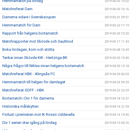
Hemmamatch på lördag
2019-06-05 10:02
Matchreferat Dam
2019-06-03 16:16
Damerna vidare i Svenskacupen
2019-05-31 09:51
Hemmamatch för Dam
2019-05-22 11:19
Rapport från helgens bortamatch
2019-05-20 10:32
Matchrapporter mot Skövde och Gauthiod
2019-05-17 11:43
Boka lördagen, kom och stötta.
2019-05-08 10:49
Tankar innan Skövde KIK - Hertzöga BK
2019-05-03 10:40
Några frågor till Niklas innan helgens bortamatch
2019-04-30 15:18
Matchreferat HBK - Alingsås FC
2019-04-29 00:03
Hemmamatch till helgen för damlaget
2019-04-24 09:33
Matchreferat GDFF - HBK
2019-04-22 22:59
Bortamatch i Div 1 för damerna
2019-04-18 16:37
Historiska målskytten
2019-04-14 21:59
Förlust i premiären mot IK Rössö Uddevalla
2019-04-14 19:45
Div 1 serien drar igång på lördag
2019-04-10 00:25