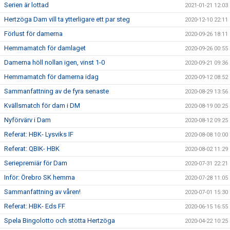
Serien är lottad
2021-01-21 12:03
Hertzöga Dam vill ta ytterligare ett par steg
2020-12-10 22:11
Förlust för damerna
2020-09-26 18:11
Hemmamatch för damlaget
2020-09-26 00:55
Damerna höll nollan igen, vinst 1-0
2020-09-21 09:36
Hemmamatch för damerna idag
2020-09-12 08:52
Sammanfattning av de fyra senaste
2020-08-29 13:56
Kvällsmatch för dam i DM
2020-08-19 00:25
Nyförvärv i Dam
2020-08-12 09:25
Referat: HBK- Lysviks IF
2020-08-08 10:00
Referat: QBIK- HBK
2020-08-02 11:29
Seriepremiär för Dam
2020-07-31 22:21
Inför: Örebro SK hemma
2020-07-28 11:05
Sammanfattning av våren!
2020-07-01 15:30
Referat: HBK- Eds FF
2020-06-15 16:55
Spela Bingolotto och stötta Hertzöga
2020-04-22 10:25