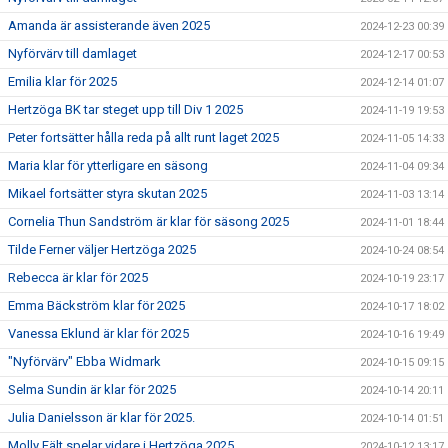
Amanda är assisterande även 2025
2024-12-23 00:39
Nyförvärv till damlaget
2024-12-17 00:53
Emilia klar för 2025
2024-12-14 01:07
Hertzöga BK tar steget upp till Div 1 2025
2024-11-19 19:53
Peter fortsätter hålla reda på allt runt laget 2025
2024-11-05 14:33
Maria klar för ytterligare en säsong
2024-11-04 09:34
Mikael fortsätter styra skutan 2025
2024-11-03 13:14
Cornelia Thun Sandström är klar för säsong 2025
2024-11-01 18:44
Tilde Ferner väljer Hertzöga 2025
2024-10-24 08:54
Rebecca är klar för 2025
2024-10-19 23:17
Emma Bäckström klar för 2025
2024-10-17 18:02
Vanessa Eklund är klar för 2025
2024-10-16 19:49
"Nyförvärv" Ebba Widmark
2024-10-15 09:15
Selma Sundin är klar för 2025
2024-10-14 20:11
Julia Danielsson är klar för 2025.
2024-10-14 01:51
Molly Fält spelar vidare i Hertzöga 2025
2024-10-12 13:17