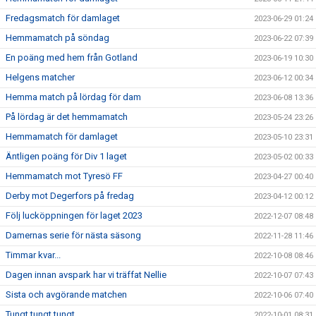
Fredagsmatch för damlaget
2023-06-29 01:24
Hemmamatch på söndag
2023-06-22 07:39
En poäng med hem från Gotland
2023-06-19 10:30
Helgens matcher
2023-06-12 00:34
Hemma match på lördag för dam
2023-06-08 13:36
På lördag är det hemmamatch
2023-05-24 23:26
Hemmamatch för damlaget
2023-05-10 23:31
Äntligen poäng för Div 1 laget
2023-05-02 00:33
Hemmamatch mot Tyresö FF
2023-04-27 00:40
Derby mot Degerfors på fredag
2023-04-12 00:12
Följ lucköppningen för laget 2023
2022-12-07 08:48
Damernas serie för nästa säsong
2022-11-28 11:46
Timmar kvar...
2022-10-08 08:46
Dagen innan avspark har vi träffat Nellie
2022-10-07 07:43
Sista och avgörande matchen
2022-10-06 07:40
Tungt tungt tungt...
2022-10-01 08:31