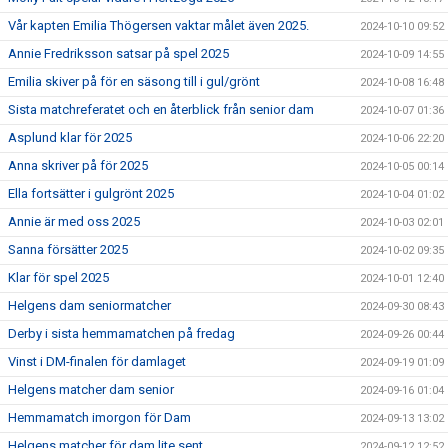
Vår kapten Emilia Thögersen vaktar målet även 2025.
2024-10-10 09:52
Annie Fredriksson satsar på spel 2025
2024-10-09 14:55
Emilia skiver på för en säsong till i gul/grönt
2024-10-08 16:48
Sista matchreferatet och en återblick från senior dam
2024-10-07 01:36
Asplund klar för 2025
2024-10-06 22:20
Anna skriver på för 2025
2024-10-05 00:14
Ella fortsätter i gulgrönt 2025
2024-10-04 01:02
Annie är med oss 2025
2024-10-03 02:01
Sanna försätter 2025
2024-10-02 09:35
Klar för spel 2025
2024-10-01 12:40
Helgens dam seniormatcher
2024-09-30 08:43
Derby i sista hemmamatchen på fredag
2024-09-26 00:44
Vinst i DM-finalen för damlaget
2024-09-19 01:09
Helgens matcher dam senior
2024-09-16 01:04
Hemmamatch imorgon för Dam
2024-09-13 13:02
Helgens matcher för dam lite sent…
2024-09-12 12:52