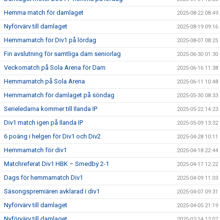
Hemma match för damlaget
2025-08-22 08:49
Nyförvärv till damlaget
2025-08-19 09:16
Hemmamatch för Div1 på lördag
2025-08-07 08:25
Fin avslutning för samtliga dam seniorlag
2025-06-30 01:30
Veckomatch på Sola Arena för Dam
2025-06-16 11:38
Hemmamatch på Sola Arena
2025-06-11 10:48
Hemmamatch för damlaget på söndag
2025-05-30 08:33
Serieledarna kommer till Ilanda IP
2025-05-22 14:23
Div1 match igen på Ilanda IP
2025-05-09 13:32
6 poäng i helgen för Div1 och Div2
2025-04-28 10:11
Hemmamatch för div1
2025-04-18 22:44
Matchreferat Div1 HBK – Smedby 2-1
2025-04-17 12:22
Dags för hemmamatch Div1
2025-04-09 11:03
Säsongspremiären avklarad i div1
2025-04-07 09:31
Nyförvärv till damlaget
2025-04-05 21:19
Nyförvärv till damlaget
2025-02-14 12:07