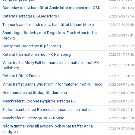
Gameday och vi har träffat Annie inför matchen mot ÖSK
2022-09-30 11:34
Referat Hertzöga BK-Degerfors IF
2022-09-25 19:16
Timmar kvar till match och vi har träffat tränare Micke
2022-09-24 07:50
Snart dags för derby mot Degerfors IF och vi har träffat
2022-09-23 19:41
Hedvig.
Derby mot Degerfors IF på lördag
2022-09-22 00:52
Referat från matchen mot IFK Hallsberg
2022-09-17 17:36
Vi har träffat Molly Fält timmarna innan matchen mot IFK
2022-09-17 11:18
Hallsberg
Referat HBK-IK Frisco
2022-09-11 21:22
Vi har träffat Sanna Widström inför matchen mot IK Frisco.
2022-09-09 18:56
Hemmamatch på lördag för damerna
2022-09-08 00:39
Matchreferat Lödöse Nygård-Hertzöga BK
2022-09-03 18:31
Ett kort samtal med Rebecca timmarna innan match.
2022-09-03 12:41
Matchreferat Hertzöga BK-IK Rössö
2022-08-28 16:58
Några timmar kvar till avspark och vi har träffat Anna
2022-08-27 07:06
Lindgren