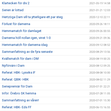
Klartecken för div 2
2021-05-19 14:58
Serien är lottad
2021-01-21 12:03
Hertzöga Dam vill ta ytterligare ett par steg
2020-12-10 22:11
Förlust för damerna
2020-09-26 18:11
Hemmamatch för damlaget
2020-09-26 00:55
Damerna höll nollan igen, vinst 1-0
2020-09-21 09:36
Hemmamatch för damerna idag
2020-09-12 08:52
Sammanfattning av de fyra senaste
2020-08-29 13:56
Kvällsmatch för dam i DM
2020-08-19 00:25
Nyförvärv i Dam
2020-08-12 09:25
Referat: HBK- Lysviks IF
2020-08-08 10:00
Referat: QBIK- HBK
2020-08-02 11:29
Seriepremiär för Dam
2020-07-31 22:21
Inför: Örebro SK hemma
2020-07-28 11:05
Sammanfattning av våren!
2020-07-01 15:30
Referat: HBK- Eds FF
2020-06-15 16:55