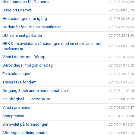
Hemmamatch för Damerna
2017-08-24 07:59
Oavgjort i derbyt
2017-08-08 10:19
Höstsäsongen drar igång
2017-08-03 08:13
Uddamålsförlust i DM semifinalen
2017-07-25 07:25
DM semifinal på Ilanda
2017-07-23 11:29
HBK Dam avslutade vårsäsongen med en stabil vinst mot
2017-07-03 15:14
Rävåsens IK
Vinst i derbyt mot Råtorp
2017-06-14 22:55
Derby dags imorgon onsdag
2017-06-13 13:53
Fem raka segrar!
2017-05-25 15:16
Tredje raka för dam
2017-05-14 18:57
Omgång 3 och andra hemmamatchen!
2017-05-11 00:18
IFK Skoghall – Hertzöga BK
2017-05-08 08:39
Vinst i premiären
2017-05-03 17:47
Seriepremiär
2017-04-27 09:00
Bra avslut på försäsongen
2017-04-18 13:07
Söndagens träningsmatch
2017-04-09 19:23