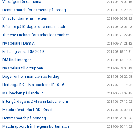
Vinst igen för damerna
2019-09-09 09:46
Hemmamatch för damerna på lördag
2019-09-05 20:22
Vinst för damerna i helgen
2019-08-26 09:22
Fri entré på lördagens hemma match
2019-08-23 07:13
Therese Lückner förstärker ledarstaben
2019-08-21 22:45
Ny spelare i Dam A
2019-08-21 21:42
En härlig vinst i DM 2019
2019-08-15 10:31
DM final imorgon
2019-08-13 15:55
Ny spelare till A truppen
2019-08-09 00:49
Dags för hemmamatch på lördag
2019-08-06 22:08
Hertzöga BK – Mallbackens IF . 0 - 6
2019-07-31 14:52
Mallbacken på Ilanda IP
2019-07-27 07:45
Efter gårdagens DM semi laddar vi om
2019-06-27 10:02
Matchreferat från HBK - Orust
2019-06-26 09:34
Hemmamatch på söndag
2019-06-21 08:56
Matchrapport från helgens bortamatch
2019-06-20 14:02