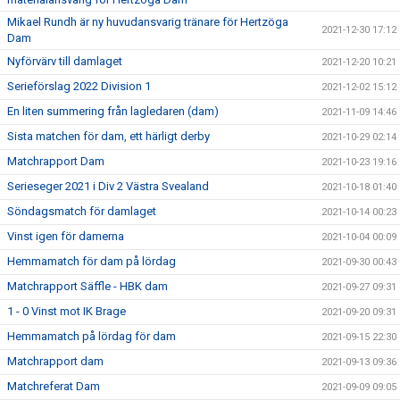
Mikael Rundh är ny huvudansvarig tränare för Hertzöga
2021-12-30 17:12
Dam
Nyförvärv till damlaget
2021-12-20 10:21
Serieförslag 2022 Division 1
2021-12-02 15:12
En liten summering från lagledaren (dam)
2021-11-09 14:46
Sista matchen för dam, ett härligt derby
2021-10-29 02:14
Matchrapport Dam
2021-10-23 19:16
Serieseger 2021 i Div 2 Västra Svealand
2021-10-18 01:40
Söndagsmatch för damlaget
2021-10-14 00:23
Vinst igen för damerna
2021-10-04 00:09
Hemmamatch för dam på lördag
2021-09-30 00:43
Matchrapport Säffle - HBK dam
2021-09-27 09:31
1 - 0 Vinst mot IK Brage
2021-09-20 09:31
Hemmamatch på lördag för dam
2021-09-15 22:30
Matchrapport dam
2021-09-13 09:36
Matchreferat Dam
2021-09-09 09:05