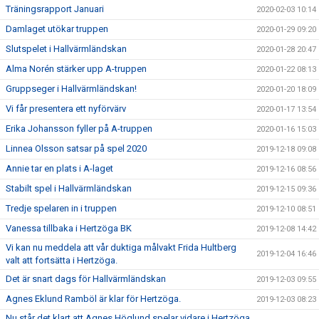
Träningsrapport Januari
2020-02-03 10:14
Damlaget utökar truppen
2020-01-29 09:20
Slutspelet i Hallvärmländskan
2020-01-28 20:47
Alma Norén stärker upp A-truppen
2020-01-22 08:13
Gruppseger i Hallvärmländskan!
2020-01-20 18:09
Vi får presentera ett nyförvärv
2020-01-17 13:54
Erika Johansson fyller på A-truppen
2020-01-16 15:03
Linnea Olsson satsar på spel 2020
2019-12-18 09:08
Annie tar en plats i A-laget
2019-12-16 08:56
Stabilt spel i Hallvärmländskan
2019-12-15 09:36
Tredje spelaren in i truppen
2019-12-10 08:51
Vanessa tillbaka i Hertzöga BK
2019-12-08 14:42
Vi kan nu meddela att vår duktiga målvakt Frida Hultberg
2019-12-04 16:46
valt att fortsätta i Hertzöga.
Det är snart dags för Hallvärmländskan
2019-12-03 09:55
Agnes Eklund Ramböl är klar för Hertzöga.
2019-12-03 08:23
Nu står det klart att Agnes Höglund spelar vidare i Hertzöga