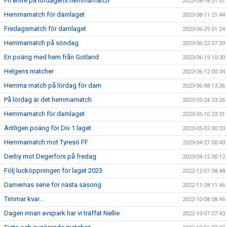
Fri entrè på lördagens hemmamatch
2023-08-18 01:01
Hemmamatch för damlaget
2023-08-11 21:44
Fredagsmatch för damlaget
2023-06-29 01:24
Hemmamatch på söndag
2023-06-22 07:39
En poäng med hem från Gotland
2023-06-19 10:30
Helgens matcher
2023-06-12 00:34
Hemma match på lördag för dam
2023-06-08 13:36
På lördag är det hemmamatch
2023-05-24 23:26
Hemmamatch för damlaget
2023-05-10 23:31
Äntligen poäng för Div 1 laget
2023-05-02 00:33
Hemmamatch mot Tyresö FF
2023-04-27 00:40
Derby mot Degerfors på fredag
2023-04-12 00:12
Följ lucköppningen för laget 2023
2022-12-07 08:48
Damernas serie för nästa säsong
2022-11-28 11:46
Timmar kvar...
2022-10-08 08:46
Dagen innan avspark har vi träffat Nellie
2022-10-07 07:43