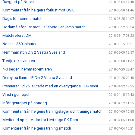
Oavgjort på Norvalla
2018-06-04 17:40
Kommentar från helgens förlust mot ÖSK
2018-05-30 11:46
Dags för hemmamatch!
2018-05-25 14:07
Uddamålsförlust mot Hallsberg i en jämn match
2018-05-22 08:34
Matchreferat DM
2018-05-17 08:23
Nollan i 360 minuter.
2018-05-15 08:51
Hemmamatch Div 2 Västra Svealand
2018-05-09 18:37
Tredje raka vinsten
2018-05-08 11:37
4-0 seger i hemmapremiären
2018-04-29 22:47
Derby på Ilanda IP, Div 2 Västra Svealand
2018-04-25 22:45
Premiären i div 2 slutade med en övertygande HBK vinst.
2018-04-22 19:25
Vinst i genrepet
2018-04-15 17:43
Inför genrepet på söndag
2018-04-12 11:15
Kommentar från helgens träningsläger och träningsmatch
2018-04-09 10:55
Meriterad spelare klar för Hertzöga BK Dam
2018-04-05 11:00
Komentarer från helgens träningsmatch
2018-04-04 15:21