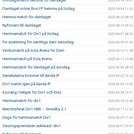
Söndagsmatch hemma för damlaget
2025-09-18 14:47
Damlaget möter Boo FF hemma på lördag
2025-09-04 12:25
Hemma match för damlaget
2025-08-22 08:49
Nyförvärv till damlaget
2025-08-19 09:16
Hemmamatch för Div1 på lördag
2025-08-07 08:25
Fin avslutning för samtliga dam seniorlag
2025-06-30 01:30
Veckomatch på Sola Arena för Dam
2025-06-16 11:38
Hemmamatch på Sola Arena
2025-06-11 10:48
Hemmamatch för damlaget på söndag
2025-05-30 08:33
Serieledarna kommer till Ilanda IP
2025-05-22 14:23
Div1 match igen på Ilanda IP
2025-05-09 13:32
6 poäng i helgen för Div1 och Div2
2025-04-28 10:11
Hemmamatch för div1
2025-04-18 22:44
Matchreferat Div1 HBK – Smedby 2-1
2025-04-17 12:22
Dags för hemmamatch Div1
2025-04-09 11:03
Säsongspremiären avklarad i div1
2025-04-07 09:31