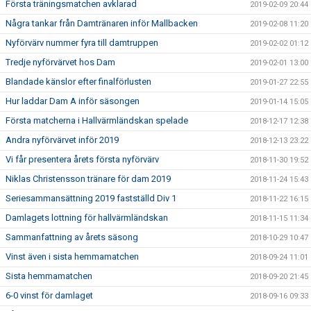
Första träningsmatchen avklarad
2019-02-09 20:44
Några tankar från Damtränaren inför Mallbacken
2019-02-08 11:20
Nyförvärv nummer fyra till damtruppen
2019-02-02 01:12
Tredje nyförvärvet hos Dam
2019-02-01 13:00
Blandade känslor efter finalförlusten
2019-01-27 22:55
Hur laddar Dam A inför säsongen
2019-01-14 15:05
Första matcherna i Hallvärmländskan spelade
2018-12-17 12:38
Andra nyförvärvet inför 2019
2018-12-13 23:22
Vi får presentera årets första nyförvärv
2018-11-30 19:52
Niklas Christensson tränare för dam 2019
2018-11-24 15:43
Seriesammansättning 2019 fastställd Div 1
2018-11-22 16:15
Damlagets lottning för hallvärmländskan
2018-11-15 11:34
Sammanfattning av årets säsong
2018-10-29 10:47
Vinst även i sista hemmamatchen
2018-09-24 11:01
Sista hemmamatchen
2018-09-20 21:45
6-0 vinst för damlaget
2018-09-16 09:33