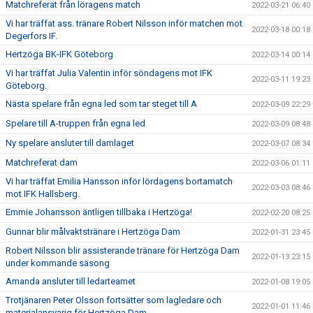
Matchreferat från löragens match
2022-03-21 06:40
Vi har träffat ass. tränare Robert Nilsson inför matchen mot
2022-03-18 00:18
Degerfors IF.
Hertzöga BK-IFK Göteborg
2022-03-14 00:14
Vi har träffat Julia Valentin inför söndagens mot IFK
2022-03-11 19:23
Göteborg.
Nästa spelare från egna led som tar steget till A
2022-03-09 22:29
Spelare till A-truppen från egna led
2022-03-09 08:48
Ny spelare ansluter till damlaget
2022-03-07 08:34
Matchreferat dam
2022-03-06 01:11
Vi har träffat Emilia Hansson inför lördagens bortamatch
2022-03-03 08:46
mot IFK Hallsberg.
Emmie Johansson äntligen tillbaka i Hertzöga!
2022-02-20 08:25
Gunnar blir målvaktstränare i Hertzöga Dam
2022-01-31 23:45
Robert Nilsson blir assisterande tränare för Hertzöga Dam
2022-01-13 23:15
under kommande säsong
Amanda ansluter till ledarteamet
2022-01-08 19:05
Trotjänaren Peter Olsson fortsätter som lagledare och
2022-01-01 11:46
materialansvarig för Hertzöga Dam