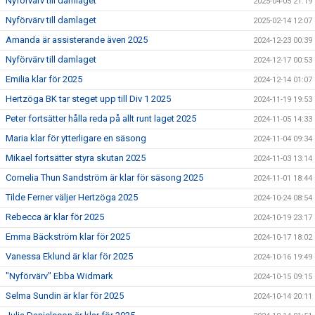
Nyförvärv till damlaget
2025-04-05 21:19
Nyförvärv till damlaget
2025-02-14 12:07
Amanda är assisterande även 2025
2024-12-23 00:39
Nyförvärv till damlaget
2024-12-17 00:53
Emilia klar för 2025
2024-12-14 01:07
Hertzöga BK tar steget upp till Div 1 2025
2024-11-19 19:53
Peter fortsätter hålla reda på allt runt laget 2025
2024-11-05 14:33
Maria klar för ytterligare en säsong
2024-11-04 09:34
Mikael fortsätter styra skutan 2025
2024-11-03 13:14
Cornelia Thun Sandström är klar för säsong 2025
2024-11-01 18:44
Tilde Ferner väljer Hertzöga 2025
2024-10-24 08:54
Rebecca är klar för 2025
2024-10-19 23:17
Emma Bäckström klar för 2025
2024-10-17 18:02
Vanessa Eklund är klar för 2025
2024-10-16 19:49
"Nyförvärv" Ebba Widmark
2024-10-15 09:15
Selma Sundin är klar för 2025
2024-10-14 20:11