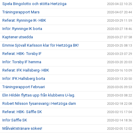
Spela Bingolotto och stötta Hertzöga
2020-04-22 10:25
Träningsrapport Mars
2020-04-07 20:44
Referat: Rynninge IK- HBK
2020-03-29 11:59
Inför: Rynninge IK borta
2020-03-27 18:46
Kaptener utsedda
2020-03-27 07:58
Emmie Sjövall Karlsson klar för Hertzöga BK!
2020-03-25 08:13
Referat: HBK- Torsby IF
2020-03-23 07:29
Inför: Torsby IF hemma
2020-03-20 20:03
Referat: IFK Hallsberg- HBK
2020-03-16 10:09
Inför: IFK Hallsberg borta
2020-03-13 20:50
Träningsrapport Februari
2020-03-05 09:53
Elin Hildén flyttas upp från klubbens U-lag.
2020-03-03 08:22
Robert Nilsson fysansvarig i Hertzöga dam
2020-02-18 22:08
Referat: HBK- Säffle SK
2020-02-15 17:04
Inför Säffle SK
2020-02-14 18:36
Målvaktstränare sökes!
2020-02-05 12:02