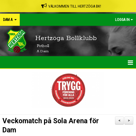
VÄLKOMMEN TILL HERTZÖGA BK!
DAM A
LOGGA IN
Hertzöga Bollklubb
Fotboll
A Dam
HEM
NYHETER
KALENDER
MATCHER
Veckomatch på Sola Arena för
<
>
TRUPPEN
Dam