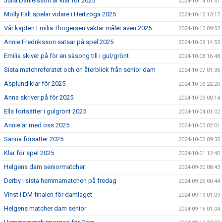
Julia Danielsson är klar för 2025.
2024-10-14 01:51
Molly Fält spelar vidare i Hertzöga 2025
2024-10-12 13:17
Vår kapten Emilia Thögersen vaktar målet även 2025.
2024-10-10 09:52
Annie Fredriksson satsar på spel 2025
2024-10-09 14:55
Emilia skiver på för en säsong till i gul/grönt
2024-10-08 16:48
Sista matchreferatet och en återblick från senior dam
2024-10-07 01:36
Asplund klar för 2025
2024-10-06 22:20
Anna skriver på för 2025
2024-10-05 00:14
Ella fortsätter i gulgrönt 2025
2024-10-04 01:02
Annie är med oss 2025
2024-10-03 02:01
Sanna försätter 2025
2024-10-02 09:35
Klar för spel 2025
2024-10-01 12:40
Helgens dam seniormatcher
2024-09-30 08:43
Derby i sista hemmamatchen på fredag
2024-09-26 00:44
Vinst i DM-finalen för damlaget
2024-09-19 01:09
Helgens matcher dam senior
2024-09-16 01:04