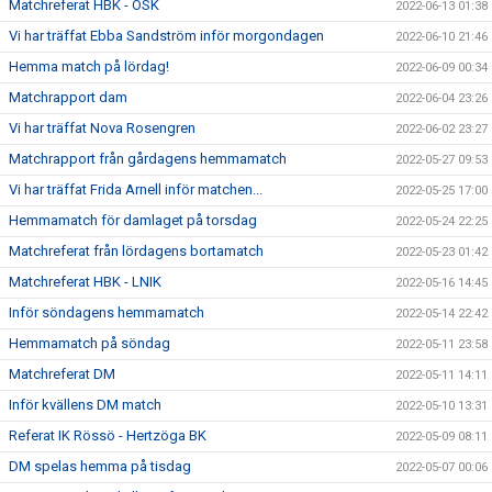
Matchreferat HBK - ÖSK
2022-06-13 01:38
Vi har träffat Ebba Sandström inför morgondagen
2022-06-10 21:46
Hemma match på lördag!
2022-06-09 00:34
Matchrapport dam
2022-06-04 23:26
Vi har träffat Nova Rosengren
2022-06-02 23:27
Matchrapport från gårdagens hemmamatch
2022-05-27 09:53
Vi har träffat Frida Arnell inför matchen...
2022-05-25 17:00
Hemmamatch för damlaget på torsdag
2022-05-24 22:25
Matchreferat från lördagens bortamatch
2022-05-23 01:42
Matchreferat HBK - LNIK
2022-05-16 14:45
Inför söndagens hemmamatch
2022-05-14 22:42
Hemmamatch på söndag
2022-05-11 23:58
Matchreferat DM
2022-05-11 14:11
Inför kvällens DM match
2022-05-10 13:31
Referat IK Rössö - Hertzöga BK
2022-05-09 08:11
DM spelas hemma på tisdag
2022-05-07 00:06