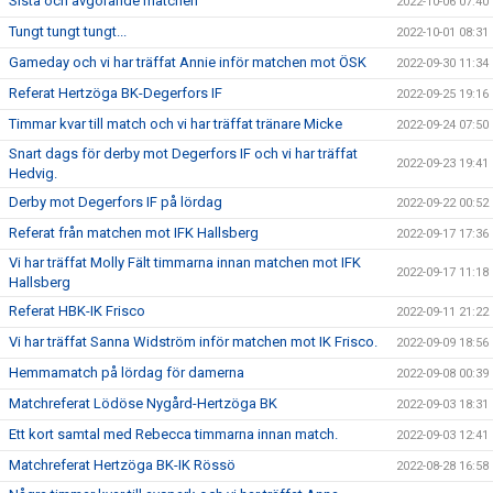
Sista och avgörande matchen
2022-10-06 07:40
Tungt tungt tungt...
2022-10-01 08:31
Gameday och vi har träffat Annie inför matchen mot ÖSK
2022-09-30 11:34
Referat Hertzöga BK-Degerfors IF
2022-09-25 19:16
Timmar kvar till match och vi har träffat tränare Micke
2022-09-24 07:50
Snart dags för derby mot Degerfors IF och vi har träffat
2022-09-23 19:41
Hedvig.
Derby mot Degerfors IF på lördag
2022-09-22 00:52
Referat från matchen mot IFK Hallsberg
2022-09-17 17:36
Vi har träffat Molly Fält timmarna innan matchen mot IFK
2022-09-17 11:18
Hallsberg
Referat HBK-IK Frisco
2022-09-11 21:22
Vi har träffat Sanna Widström inför matchen mot IK Frisco.
2022-09-09 18:56
Hemmamatch på lördag för damerna
2022-09-08 00:39
Matchreferat Lödöse Nygård-Hertzöga BK
2022-09-03 18:31
Ett kort samtal med Rebecca timmarna innan match.
2022-09-03 12:41
Matchreferat Hertzöga BK-IK Rössö
2022-08-28 16:58