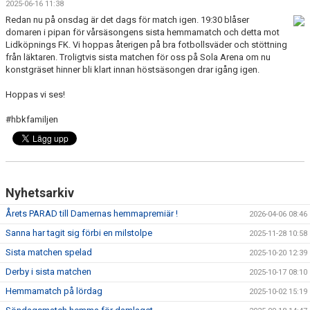
2025-06-16 11:38
BILDGALLERI
Redan nu på onsdag är det dags för match igen. 19:30 blåser
domaren i pipan för vårsäsongens sista hemmamatch och detta mot
DOKUMENT
Lidköpnings FK. Vi hoppas återigen på bra fotbollsväder och stöttning
från läktaren. Troligtvis sista matchen för oss på Sola Arena om nu
KONTAKT
konstgräset hinner bli klart innan höstsäsongen drar igång igen.
Hoppas vi ses!
HISTORIA
#hbkfamiljen
Nyhetsarkiv
Årets PARAD till Damernas hemmapremiär !
2026-04-06 08:46
Sanna har tagit sig förbi en milstolpe
2025-11-28 10:58
Sista matchen spelad
2025-10-20 12:39
Derby i sista matchen
2025-10-17 08:10
Hemmamatch på lördag
2025-10-02 15:19