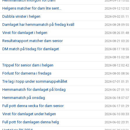
Hemmamatch imorgon för Dam
2024-09-13 13:02
Helgens matcher för dam lite sent…
2024-09-12 12:52
Dubbla vinster i helgen
2024-09-02 01:11
Damlaget har hemmamatch på fredag kväll
2024-08-28 09:55
Vinst för damlaget i helgen
2024-08-26 01:48
Resultatrapport matcher dam senior
2024-08-21 03:20
DM match på tisdag för damlaget
2024-08-17 18:55
2024-08-15 02:58
Trippel för senior dam i helgen
2024-08-12 02:42
Förlust för damerna i fredags
2024-08-05 08:56
Tre lag i topp under sommaruppehållet
2024-07-01 01:31
Hemmamatch för damlaget på lördag
2024-06-27 01:10
Hemmamatch på onsdag
2024-06-18 07:07
Full pott denna vecka för dam senior
2024-06-17 01:29
Vinst för damlaget under helgen
2024-06-10 00:33
Full pott för damlagen denna helg
2024-06-02 23:31