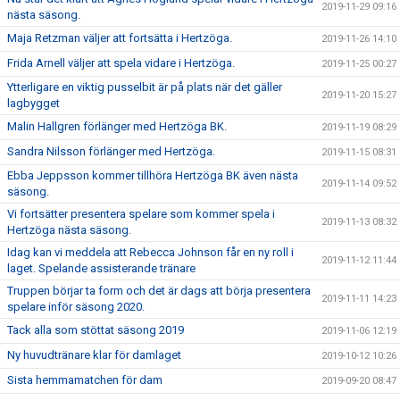
2019-11-29 09:16
nästa säsong.
Maja Retzman väljer att fortsätta i Hertzöga.
2019-11-26 14:10
Frida Arnell väljer att spela vidare i Hertzöga.
2019-11-25 00:27
Ytterligare en viktig pusselbit är på plats när det gäller
2019-11-20 15:27
lagbygget
Malin Hallgren förlänger med Hertzöga BK.
2019-11-19 08:29
Sandra Nilsson förlänger med Hertzöga.
2019-11-15 08:31
Ebba Jeppsson kommer tillhöra Hertzöga BK även nästa
2019-11-14 09:52
säsong.
Vi fortsätter presentera spelare som kommer spela i
2019-11-13 08:32
Hertzöga nästa säsong.
Idag kan vi meddela att Rebecca Johnson får en ny roll i
2019-11-12 11:44
laget. Spelande assisterande tränare
Truppen börjar ta form och det är dags att börja presentera
2019-11-11 14:23
spelare inför säsong 2020.
Tack alla som stöttat säsong 2019
2019-11-06 12:19
Ny huvudtränare klar för damlaget
2019-10-12 10:26
Sista hemmamatchen för dam
2019-09-20 08:47