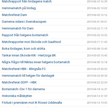
Matchrapport från lördagens match
2019-06-10 16:39
Hemmamatch på lördag
2019-06-05 10:02
Matchreferat Dam
2019-06-03 16:16
Damerna vidare i Svenskacupen
2019-05-31 09:51
Hemmamatch för Dam
2019-05-22 11:19
Rapport från helgens bortamatch
2019-05-20 10:32
Matchrapporter mot Skövde och Gauthiod
2019-05-17 11:43
Boka lördagen, kom och stötta.
2019-05-08 10:49
Tankar innan Skövde KIK - Hertzöga BK
2019-05-03 10:40
Några frågor till Niklas innan helgens bortamatch
2019-04-30 15:18
Matchreferat HBK - Alingsås FC
2019-04-29 00:03
Hemmamatch till helgen för damlaget
2019-04-24 09:33
Matchreferat GDFF - HBK
2019-04-22 22:59
Bortamatch i Div 1 för damerna
2019-04-18 16:37
Historiska målskytten
2019-04-14 21:59
Förlust i premiären mot IK Rössö Uddevalla
2019-04-14 19:45