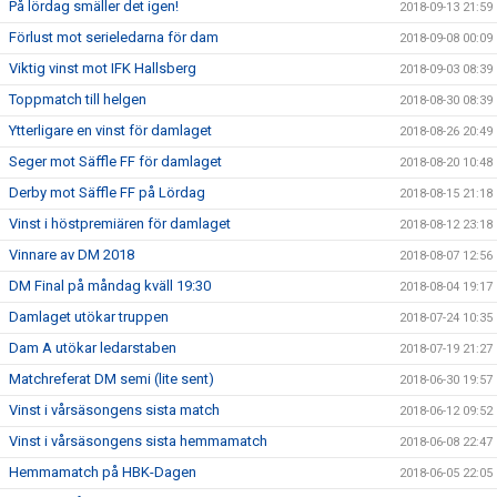
På lördag smäller det igen!
2018-09-13 21:59
Förlust mot serieledarna för dam
2018-09-08 00:09
Viktig vinst mot IFK Hallsberg
2018-09-03 08:39
Toppmatch till helgen
2018-08-30 08:39
Ytterligare en vinst för damlaget
2018-08-26 20:49
Seger mot Säffle FF för damlaget
2018-08-20 10:48
Derby mot Säffle FF på Lördag
2018-08-15 21:18
Vinst i höstpremiären för damlaget
2018-08-12 23:18
Vinnare av DM 2018
2018-08-07 12:56
DM Final på måndag kväll 19:30
2018-08-04 19:17
Damlaget utökar truppen
2018-07-24 10:35
Dam A utökar ledarstaben
2018-07-19 21:27
Matchreferat DM semi (lite sent)
2018-06-30 19:57
Vinst i vårsäsongens sista match
2018-06-12 09:52
Vinst i vårsäsongens sista hemmamatch
2018-06-08 22:47
Hemmamatch på HBK-Dagen
2018-06-05 22:05