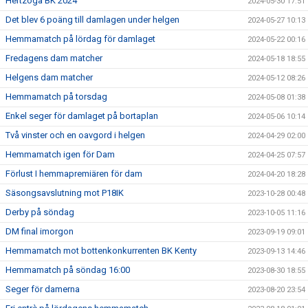
Hertzöga BK 2024
2024-05-30 17:51
Det blev 6 poäng till damlagen under helgen
2024-05-27 10:13
Hemmamatch på lördag för damlaget
2024-05-22 00:16
Fredagens dam matcher
2024-05-18 18:55
Helgens dam matcher
2024-05-12 08:26
Hemmamatch på torsdag
2024-05-08 01:38
Enkel seger för damlaget på bortaplan
2024-05-06 10:14
Två vinster och en oavgord i helgen
2024-04-29 02:00
Hemmamatch igen för Dam
2024-04-25 07:57
Förlust I hemmapremiären för dam
2024-04-20 18:28
Säsongsavslutning mot P18IK
2023-10-28 00:48
Derby på söndag
2023-10-05 11:16
DM final imorgon
2023-09-19 09:01
Hemmamatch mot bottenkonkurrenten BK Kenty
2023-09-13 14:46
Hemmamatch på söndag 16:00
2023-08-30 18:55
Seger för damerna
2023-08-20 23:54