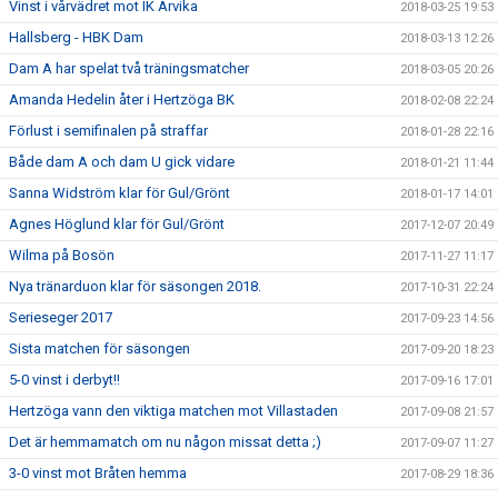
Vinst i vårvädret mot IK Arvika
2018-03-25 19:53
Hallsberg - HBK Dam
2018-03-13 12:26
Dam A har spelat två träningsmatcher
2018-03-05 20:26
Amanda Hedelin åter i Hertzöga BK
2018-02-08 22:24
Förlust i semifinalen på straffar
2018-01-28 22:16
Både dam A och dam U gick vidare
2018-01-21 11:44
Sanna Widström klar för Gul/Grönt
2018-01-17 14:01
Agnes Höglund klar för Gul/Grönt
2017-12-07 20:49
Wilma på Bosön
2017-11-27 11:17
Nya tränarduon klar för säsongen 2018.
2017-10-31 22:24
Serieseger 2017
2017-09-23 14:56
Sista matchen för säsongen
2017-09-20 18:23
5-0 vinst i derbyt!!
2017-09-16 17:01
Hertzöga vann den viktiga matchen mot Villastaden
2017-09-08 21:57
Det är hemmamatch om nu någon missat detta ;)
2017-09-07 11:27
3-0 vinst mot Bråten hemma
2017-08-29 18:36