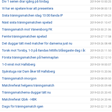
Div 1 serien drar igång på lördag
2019-04-10 00:25
Vi har en spelare kvar att presentera
2019-04-08 00:13
Sista träningsmatchen idag 13:00 Ilanda IP
2019-04-07 09:23
Näst sista träningsmatchen spelad
2019-04-01 10:47
Träningsmatch mot Vänersborg FK
2019-03-30 21:06
Femte träningsmatchen spelad
2019-03-27 17:58
Det duggar tätt med matcher för damerna just nu
2019-03-26 08:48
Torsk mot Torsby, 1-3 på Ilandas hittills blåsigaste dag i år.
2019-03-25 11:50
Första träningsmatchen på hemmaplan
2019-03-22 12:10
1-0 vinst mot Hallsberg
2019-03-18 00:07
Sjukstuga när Dam åker till Hallsberg
2019-03-15 20:06
Träningsmatch imorgon
2019-03-08 09:50
Matchreferat helgens träningsmatch
2019-03-05 09:48
Träningsmatcherna duggar tätt nu
2019-02-25 20:45
Matchreferat Qbik - HBK
2019-02-24 20:46
Dags för träningsmatch igen
2019-02-22 11:28