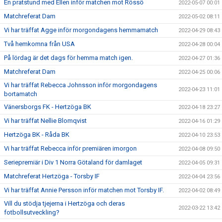
En pratstund med Ellen inför matchen mot Rössö
2022-05-07 00:01
Matchreferat Dam
2022-05-02 08:11
Vi har träffat Agge inför morgondagens hemmamatch
2022-04-29 08:43
Två hemkomna från USA
2022-04-28 00:04
På lördag är det dags för hemma match igen.
2022-04-27 01:36
Matchreferat Dam
2022-04-25 00:06
Vi har träffat Rebecca Johnsson inför morgondagens
2022-04-23 11:01
bortamatch
Vänersborgs FK - Hertzöga BK
2022-04-18 23:27
Vi har träffat Nellie Blomqvist
2022-04-16 01:29
Hertzöga BK - Råda BK
2022-04-10 23:53
Vi har träffat Rebecca inför premiären imorgon
2022-04-08 09:50
Seriepremiär i Div 1 Norra Götaland för damlaget
2022-04-05 09:31
Matchreferat Hertzöga - Torsby IF
2022-04-04 23:56
Vi har träffat Annie Persson inför matchen mot Torsby IF.
2022-04-02 08:49
Vill du stödja tjejerna i Hertzöga och deras
2022-03-22 13:42
fotbollsutveckling?