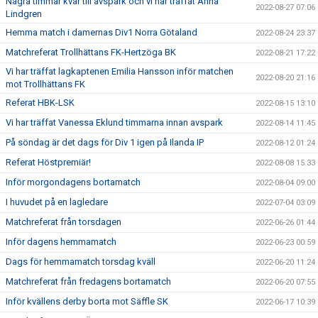
Några timmar kvar till avspark och vi har träffat Anna
2022-08-27 07:06
Lindgren
Hemma match i damernas Div1 Norra Götaland
2022-08-24 23:37
Matchreferat Trollhättans FK-Hertzöga BK
2022-08-21 17:22
Vi har träffat lagkaptenen Emilia Hansson inför matchen
2022-08-20 21:16
mot Trollhättans FK
Referat HBK-LSK
2022-08-15 13:10
Vi har träffat Vanessa Eklund timmarna innan avspark
2022-08-14 11:45
På söndag är det dags för Div 1 igen på Ilanda IP
2022-08-12 01:24
Referat Höstpremiär!
2022-08-08 15:33
Inför morgondagens bortamatch
2022-08-04 09:00
I huvudet på en lagledare
2022-07-04 03:09
Matchreferat från torsdagen
2022-06-26 01:44
Inför dagens hemmamatch
2022-06-23 00:59
Dags för hemmamatch torsdag kväll
2022-06-20 11:24
Matchreferat från fredagens bortamatch
2022-06-20 07:55
Inför kvällens derby borta mot Säffle SK
2022-06-17 10:39