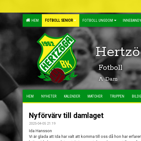
HEM
FOTBOLL SENIOR
FOTBOLL UNGDOM
INNEBANDY
Hertzö
Fotboll
A Dam
HEM
NYHETER
KALENDER
MATCHER
TRUPPEN
BILDG
Nyförvärv till damlaget
2025-04-05 21:19
Ida Hansson
Vi är glada att Ida har valt att komma till oss då hon har erfar