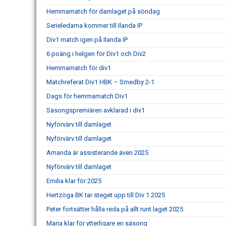
Hemmamatch för damlaget på söndag
Serieledarna kommer till Ilanda IP
Div1 match igen på Ilanda IP
6 poäng i helgen för Div1 och Div2
Hemmamatch för div1
Matchreferat Div1 HBK – Smedby 2-1
Dags för hemmamatch Div1
Säsongspremiären avklarad i div1
Nyförvärv till damlaget
Nyförvärv till damlaget
Amanda är assisterande även 2025
Nyförvärv till damlaget
Emilia klar för 2025
Hertzöga BK tar steget upp till Div 1 2025
Peter fortsätter hålla reda på allt runt laget 2025
Maria klar för ytterligare en säsong