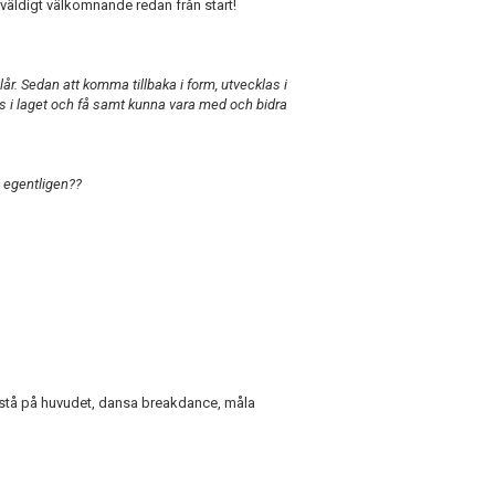
rit väldigt välkomnande redan från start!
lår. Sedan att komma tillbaka i form, utvecklas i
ats i laget och få samt kunna vara med och bidra
n egentligen??
 stå på huvudet, dansa breakdance, måla