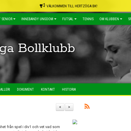
VÄLKOMMEN TILL HERTZÖGA BK!
 SENIOR
INNEBANDY UNGDOM
FUTSAL
TENNIS
OM KLUBBEN
S
ga Bollklubb
ALLERI
DOKUMENT
KONTAKT
HISTORIA
<
>
enhet från spel i div1 och vet vad som