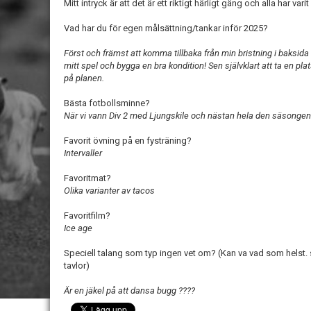
Mitt intryck är att det är ett riktigt härligt gäng och alla har va
Vad har du för egen målsättning/tankar inför 2025?
Först och främst att komma tillbaka från min bristning i baksida 
mitt spel och bygga en bra kondition! Sen självklart att ta en pl
på planen.
Bästa fotbollsminne?
När vi vann Div 2 med Ljungskile och nästan hela den säsonge
Favorit övning på en fysträning?
Intervaller
Favoritmat?
Olika varianter av tacos
Favoritfilm?
Ice age
Speciell talang som typ ingen vet om? (Kan va vad som helst.
tavlor)
Är en jäkel på att dansa bugg ????