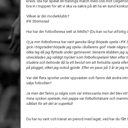
krävs. Ida har spelat en tränings match med oss mot Degerfor
bra in i truppen för att vi ska va säkra på att ha en sund konk
Vilken är din moderklubb?
IFK Strömstad
Hur har din fotbollsresa sett ut hittills? (Du kan va hur utförlig d
Oj ja min fotbollsresa har varit ganska lång! Började spela i IFK 
gick i högstadiet började jag spela i Bullarens goif. Hade några rik
olika lag då jag flyttade under gymnasiet. Senaste klubben jag s
utvecklades jag väldigt mycket som fotbollsspelare! Men efter några
studera och behövde då ta ett beslut om att fortsätta spela elle
på plugget, vilket jag också gjorde. Efter en paus på 3 år är jag 
Var det flera sporter under uppväxten och fanns det andra int
välja fotbollen?
Ja men det fanns ju några som var intressanta men det blev ett na
mina syskon spelade, min pappa var fotbollstränare och mamma 
såklart för att det är superkul!
Du har nu varit och tränat en period med laget, vad har du fått 