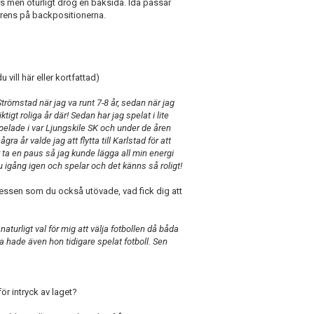
s men oturligt drog en baksida. Ida passar
urrens på backpositionerna.
u vill här eller kortfattad)
Strömstad när jag va runt 7-8 år, sedan när jag
tigt roliga år där! Sedan har jag spelat i lite
pelade i var Ljungskile SK och under de åren
 år valde jag att flytta till Karlstad för att
r ta en paus så jag kunde lägga all min energi
nu igång igen och spelar och det känns så roligt!
ressen som du också utövade, vad fick dig att
turligt val för mig att välja fotbollen då båda
hade även hon tidigare spelat fotboll. Sen
för intryck av laget?