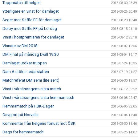
Toppmatch till helgen
2018-08-30 08:39
Ytterligare en vinst för damlaget
2018-08-26 20:49
Seger mot Säffle FF för damlaget
2018-08-20 10:48
Derby mot Säffle FF på Lördag
2018-08-15 21:18
Vinst i höstpremiären för damlaget
2018-08-12 23:18
Vinnare av DM 2018
2018-08-07 12:56
DM Final på måndag kväll 19:30
2018-08-04 19:17
Damlaget utökar truppen
2018-07-24 10:35
Dam A utökar ledarstaben
2018-07-19 21:27
Matchreferat DM semi (lite sent)
2018-06-30 19:57
Vinst i vårsäsongens sista match
2018-06-12 09:52
Vinst i vårsäsongens sista hemmamatch
2018-06-08 22:47
Hemmamatch på HBK-Dagen
2018-06-05 22:05
Oavgjort på Norvalla
2018-06-04 17:40
Kommentar från helgens förlust mot ÖSK
2018-05-30 11:46
Dags för hemmamatch!
2018-05-25 14:07