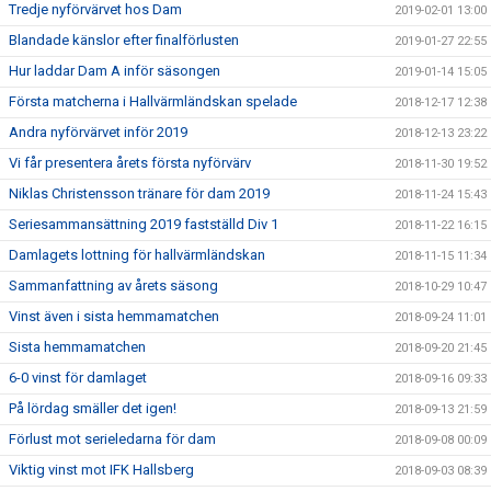
Tredje nyförvärvet hos Dam
2019-02-01 13:00
Blandade känslor efter finalförlusten
2019-01-27 22:55
Hur laddar Dam A inför säsongen
2019-01-14 15:05
Första matcherna i Hallvärmländskan spelade
2018-12-17 12:38
Andra nyförvärvet inför 2019
2018-12-13 23:22
Vi får presentera årets första nyförvärv
2018-11-30 19:52
Niklas Christensson tränare för dam 2019
2018-11-24 15:43
Seriesammansättning 2019 fastställd Div 1
2018-11-22 16:15
Damlagets lottning för hallvärmländskan
2018-11-15 11:34
Sammanfattning av årets säsong
2018-10-29 10:47
Vinst även i sista hemmamatchen
2018-09-24 11:01
Sista hemmamatchen
2018-09-20 21:45
6-0 vinst för damlaget
2018-09-16 09:33
På lördag smäller det igen!
2018-09-13 21:59
Förlust mot serieledarna för dam
2018-09-08 00:09
Viktig vinst mot IFK Hallsberg
2018-09-03 08:39