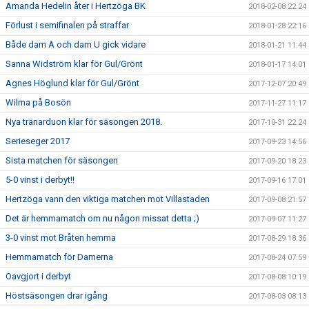
Amanda Hedelin åter i Hertzöga BK
2018-02-08 22:24
Förlust i semifinalen på straffar
2018-01-28 22:16
Både dam A och dam U gick vidare
2018-01-21 11:44
Sanna Widström klar för Gul/Grönt
2018-01-17 14:01
Agnes Höglund klar för Gul/Grönt
2017-12-07 20:49
Wilma på Bosön
2017-11-27 11:17
Nya tränarduon klar för säsongen 2018.
2017-10-31 22:24
Serieseger 2017
2017-09-23 14:56
Sista matchen för säsongen
2017-09-20 18:23
5-0 vinst i derbyt!!
2017-09-16 17:01
Hertzöga vann den viktiga matchen mot Villastaden
2017-09-08 21:57
Det är hemmamatch om nu någon missat detta ;)
2017-09-07 11:27
3-0 vinst mot Bråten hemma
2017-08-29 18:36
Hemmamatch för Damerna
2017-08-24 07:59
Oavgjort i derbyt
2017-08-08 10:19
Höstsäsongen drar igång
2017-08-03 08:13