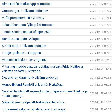
Alma Norén stärker upp A-truppen
2020-01-22 08:13
Gruppseger i Hallvärmländskan!
2020-01-20 18:09
Vi får presentera ett nyförvärv
2020-01-17 13:54
Erika Johansson fyller på A-truppen
2020-01-16 15:03
Linnea Olsson satsar på spel 2020
2019-12-18 09:08
Annie tar en plats i A-laget
2019-12-16 08:56
Stabilt spel i Hallvärmländskan
2019-12-15 09:36
Tredje spelaren in i truppen
2019-12-10 08:51
Vanessa tillbaka i Hertzöga BK
2019-12-08 14:42
Vi kan nu meddela att vår duktiga målvakt Frida Hultberg
2019-12-04 16:46
valt att fortsätta i Hertzöga.
Det är snart dags för Hallvärmländskan
2019-12-03 09:55
Agnes Eklund Ramböl är klar för Hertzöga.
2019-12-03 08:23
Nu står det klart att Agnes Höglund spelar vidare i Hertzöga
2019-11-29 09:16
nästa säsong.
Maja Retzman väljer att fortsätta i Hertzöga.
2019-11-26 14:10
Frida Arnell väljer att spela vidare i Hertzöga.
2019-11-25 00:27