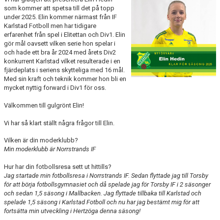
BILDGALLERI
som kommer att spetsa till det på topp
under 2025. Elin kommer närmast från IF
Karlstad Fotboll men har tidigare
DOKUMENT
erfarenhet från spel i Elitettan och Div1. Elin
gör mål oavsett vilken serie hon spelar i
KONTAKT
och hade ett bra år 2024 med årets Div2
konkurrent Karlstad vilket resulterade i en
HISTORIA
fjärdeplats i seriens skytteliga med 16 mål.
Med sin kraft och teknik kommer hon bli en
mycket nyttig forward i Div1 för oss.
Välkommen till gulgrönt Elin!
Vi har så klart ställt några frågor till Elin.
Vilken är din moderklubb?
Min moderklubb är Norrstrands IF
Hur har din fotbollsresa sett ut hittills?
Jag startade min fotbollsresa i Norrstrands IF. Sedan flyttade jag till Torsby
för att börja fotbollsgymnasiet och då spelade jag för Torsby IF i 2 säsonger
och sedan 1,5 säsong i Mallbacken. Jag flyttade tillbaka till Karlstad och
spelade 1,5 säsong i Karlstad Fotboll och nu har jag bestämt mig för att
fortsätta min utveckling i Hertzöga denna säsong!