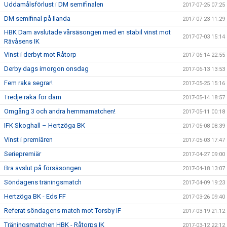
Uddamålsförlust i DM semifinalen
2017-07-25 07:25
DM semifinal på Ilanda
2017-07-23 11:29
HBK Dam avslutade vårsäsongen med en stabil vinst mot
2017-07-03 15:14
Rävåsens IK
Vinst i derbyt mot Råtorp
2017-06-14 22:55
Derby dags imorgon onsdag
2017-06-13 13:53
Fem raka segrar!
2017-05-25 15:16
Tredje raka för dam
2017-05-14 18:57
Omgång 3 och andra hemmamatchen!
2017-05-11 00:18
IFK Skoghall – Hertzöga BK
2017-05-08 08:39
Vinst i premiären
2017-05-03 17:47
Seriepremiär
2017-04-27 09:00
Bra avslut på försäsongen
2017-04-18 13:07
Söndagens träningsmatch
2017-04-09 19:23
Hertzöga BK - Eds FF
2017-03-26 09:40
Referat söndagens match mot Torsby IF
2017-03-19 21:12
Träningsmatchen HBK - Råtorps IK
2017-03-12 22:12