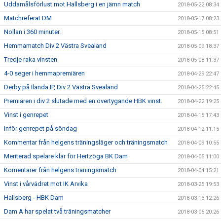
Uddamålsförlust mot Hallsberg i en jämn match
2018-05-22 08:34
Matchreferat DM
2018-05-17 08:23
Nollan i 360 minuter.
2018-05-15 08:51
Hemmamatch Div 2 Västra Svealand
2018-05-09 18:37
Tredje raka vinsten
2018-05-08 11:37
4-0 seger i hemmapremiären
2018-04-29 22:47
Derby på Ilanda IP, Div 2 Västra Svealand
2018-04-25 22:45
Premiären i div 2 slutade med en övertygande HBK vinst.
2018-04-22 19:25
Vinst i genrepet
2018-04-15 17:43
Inför genrepet på söndag
2018-04-12 11:15
Kommentar från helgens träningsläger och träningsmatch
2018-04-09 10:55
Meriterad spelare klar för Hertzöga BK Dam
2018-04-05 11:00
Komentarer från helgens träningsmatch
2018-04-04 15:21
Vinst i vårvädret mot IK Arvika
2018-03-25 19:53
Hallsberg - HBK Dam
2018-03-13 12:26
Dam A har spelat två träningsmatcher
2018-03-05 20:26