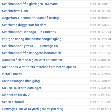
Matchrapport från gårdagen DM match
2021-08-25 01:15
Matchreferat Dam
2021-08-23 15:09
Degerfors IF hemma för dam på fredag
2021-08-18 01:29
Matcherna duggar tätt för dam
2021-08-05 02:43
Matchrapport Hertzöga – IK Sturehov
2021-08-04 10:44
Imorgon tisdag drar höstsäsongen igång
2021-08-02 22:34
Matchrapport Lysviks IF – Hertzöga BK
2021-07-06 13:20
Matchrapport från tisdagens bortamatch
2021-07-01 10:57
Damerna fick med sig en vinst i premiären
2021-06-18 00:03
Nu hoppas vi att första matchen kommer att spelas
2021-06-15 20:58
Inställd match
2021-06-04 21:32
Div 2 säsongen drar igång
2021-06-03 01:28
Nu kan DU stötta damlaget
2021-05-26 09:00
Klartecken för div 2
2021-05-19 14:58
Serien är lottad
2021-01-21 12:03
Hertzöga Dam vill ta ytterligare ett par steg
2020-12-10 22:11