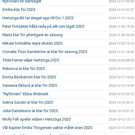
Nyförvärv till damlaget
2024-12-17 00:53
Emilia klar för 2025
2024-12-14 01:07
Hertzöga BK tar steget upp till Div 1 2025
2024-11-19 19:53
Peter fortsätter hålla reda på allt runt laget 2025
2024-11-05 14:33
Maria klar för ytterligare en säsong
2024-11-04 09:34
Mikael fortsätter styra skutan 2025
2024-11-03 13:14
Cornelia Thun Sandström är klar för säsong 2025
2024-11-01 18:44
Tilde Ferner väljer Hertzöga 2025
2024-10-24 08:54
Rebecca är klar för 2025
2024-10-19 23:17
Emma Bäckström klar för 2025
2024-10-17 18:02
Vanessa Eklund är klar för 2025
2024-10-16 19:49
"Nyförvärv" Ebba Widmark
2024-10-15 09:15
Selma Sundin är klar för 2025
2024-10-14 20:11
Julia Danielsson är klar för 2025.
2024-10-14 01:51
Molly Fält spelar vidare i Hertzöga 2025
2024-10-12 13:17
Vår kapten Emilia Thögersen vaktar målet även 2025.
2024-10-10 09:52