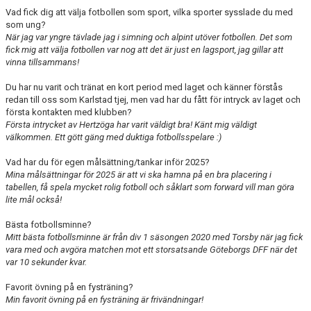
Vad fick dig att välja fotbollen som sport, vilka sporter sysslade du med
som ung?
När jag var yngre tävlade jag i simning och alpint utöver fotbollen. Det som
fick mig att välja fotbollen var nog att det är just en lagsport, jag gillar att
vinna tillsammans!
Du har nu varit och tränat en kort period med laget och känner förstås
redan till oss som Karlstad tjej, men vad har du fått för intryck av laget och
första kontakten med klubben?
Första intrycket av Hertzöga har varit väldigt bra! Känt mig väldigt
välkommen. Ett gött gäng med duktiga fotbollsspelare :)
Vad har du för egen målsättning/tankar inför 2025?
Mina målsättningar för 2025 är att vi ska hamna på en bra placering i
tabellen, få spela mycket rolig fotboll och såklart som forward vill man göra
lite mål också!
Bästa fotbollsminne?
Mitt bästa fotbollsminne är från div 1 säsongen 2020 med Torsby när jag fick
vara med och avgöra matchen mot ett storsatsande Göteborgs DFF när det
var 10 sekunder kvar.
Favorit övning på en fysträning?
Min favorit övning på en fysträning är frivändningar!