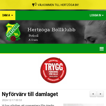
VÄLKOMMEN TILL HERTZÖGA BK!
DAM A
LOGGA IN
Hertzöga Bollklubb
Fotboll
A Dam
HEM
NYHETER
KALENDER
MATCHER
Nyförvärv till damlaget
<
>
TRUPPEN
2024-12-17 00:53
Vi har glädjen att presentera Elin Hedin