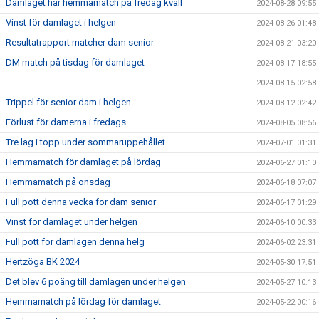
Damlaget har hemmamatch på fredag kväll
2024-08-28 09:55
Vinst för damlaget i helgen
2024-08-26 01:48
Resultatrapport matcher dam senior
2024-08-21 03:20
DM match på tisdag för damlaget
2024-08-17 18:55
2024-08-15 02:58
Trippel för senior dam i helgen
2024-08-12 02:42
Förlust för damerna i fredags
2024-08-05 08:56
Tre lag i topp under sommaruppehållet
2024-07-01 01:31
Hemmamatch för damlaget på lördag
2024-06-27 01:10
Hemmamatch på onsdag
2024-06-18 07:07
Full pott denna vecka för dam senior
2024-06-17 01:29
Vinst för damlaget under helgen
2024-06-10 00:33
Full pott för damlagen denna helg
2024-06-02 23:31
Hertzöga BK 2024
2024-05-30 17:51
Det blev 6 poäng till damlagen under helgen
2024-05-27 10:13
Hemmamatch på lördag för damlaget
2024-05-22 00:16