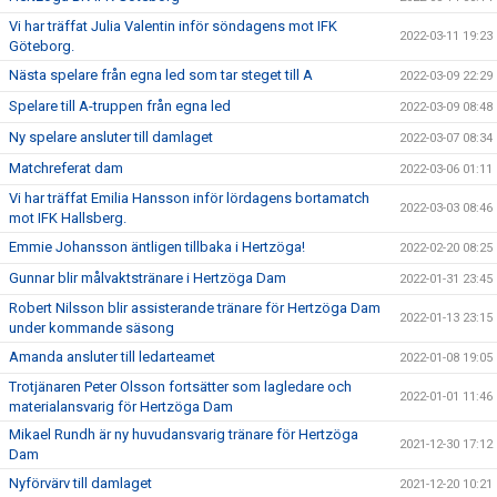
Vi har träffat Julia Valentin inför söndagens mot IFK
2022-03-11 19:23
Göteborg.
Nästa spelare från egna led som tar steget till A
2022-03-09 22:29
Spelare till A-truppen från egna led
2022-03-09 08:48
Ny spelare ansluter till damlaget
2022-03-07 08:34
Matchreferat dam
2022-03-06 01:11
Vi har träffat Emilia Hansson inför lördagens bortamatch
2022-03-03 08:46
mot IFK Hallsberg.
Emmie Johansson äntligen tillbaka i Hertzöga!
2022-02-20 08:25
Gunnar blir målvaktstränare i Hertzöga Dam
2022-01-31 23:45
Robert Nilsson blir assisterande tränare för Hertzöga Dam
2022-01-13 23:15
under kommande säsong
Amanda ansluter till ledarteamet
2022-01-08 19:05
Trotjänaren Peter Olsson fortsätter som lagledare och
2022-01-01 11:46
materialansvarig för Hertzöga Dam
Mikael Rundh är ny huvudansvarig tränare för Hertzöga
2021-12-30 17:12
Dam
Nyförvärv till damlaget
2021-12-20 10:21