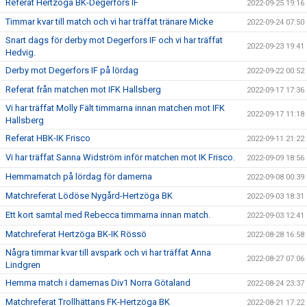
Referat Hertzöga BK-Degerfors IF
2022-09-25 19:16
Timmar kvar till match och vi har träffat tränare Micke
2022-09-24 07:50
Snart dags för derby mot Degerfors IF och vi har träffat
2022-09-23 19:41
Hedvig.
Derby mot Degerfors IF på lördag
2022-09-22 00:52
Referat från matchen mot IFK Hallsberg
2022-09-17 17:36
Vi har träffat Molly Fält timmarna innan matchen mot IFK
2022-09-17 11:18
Hallsberg
Referat HBK-IK Frisco
2022-09-11 21:22
Vi har träffat Sanna Widström inför matchen mot IK Frisco.
2022-09-09 18:56
Hemmamatch på lördag för damerna
2022-09-08 00:39
Matchreferat Lödöse Nygård-Hertzöga BK
2022-09-03 18:31
Ett kort samtal med Rebecca timmarna innan match.
2022-09-03 12:41
Matchreferat Hertzöga BK-IK Rössö
2022-08-28 16:58
Några timmar kvar till avspark och vi har träffat Anna
2022-08-27 07:06
Lindgren
Hemma match i damernas Div1 Norra Götaland
2022-08-24 23:37
Matchreferat Trollhättans FK-Hertzöga BK
2022-08-21 17:22