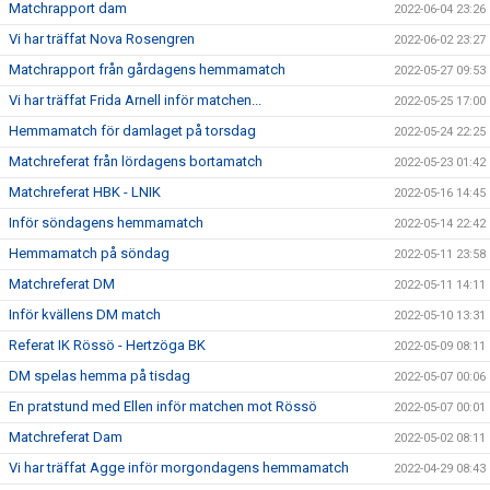
Matchrapport dam
2022-06-04 23:26
Vi har träffat Nova Rosengren
2022-06-02 23:27
Matchrapport från gårdagens hemmamatch
2022-05-27 09:53
Vi har träffat Frida Arnell inför matchen...
2022-05-25 17:00
Hemmamatch för damlaget på torsdag
2022-05-24 22:25
Matchreferat från lördagens bortamatch
2022-05-23 01:42
Matchreferat HBK - LNIK
2022-05-16 14:45
Inför söndagens hemmamatch
2022-05-14 22:42
Hemmamatch på söndag
2022-05-11 23:58
Matchreferat DM
2022-05-11 14:11
Inför kvällens DM match
2022-05-10 13:31
Referat IK Rössö - Hertzöga BK
2022-05-09 08:11
DM spelas hemma på tisdag
2022-05-07 00:06
En pratstund med Ellen inför matchen mot Rössö
2022-05-07 00:01
Matchreferat Dam
2022-05-02 08:11
Vi har träffat Agge inför morgondagens hemmamatch
2022-04-29 08:43