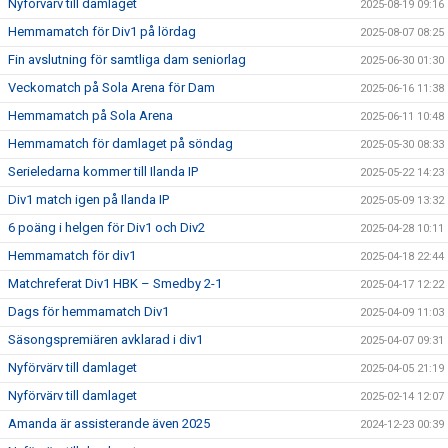
Nyförvärv till damlaget
2025-08-19 09:16
Hemmamatch för Div1 på lördag
2025-08-07 08:25
Fin avslutning för samtliga dam seniorlag
2025-06-30 01:30
Veckomatch på Sola Arena för Dam
2025-06-16 11:38
Hemmamatch på Sola Arena
2025-06-11 10:48
Hemmamatch för damlaget på söndag
2025-05-30 08:33
Serieledarna kommer till Ilanda IP
2025-05-22 14:23
Div1 match igen på Ilanda IP
2025-05-09 13:32
6 poäng i helgen för Div1 och Div2
2025-04-28 10:11
Hemmamatch för div1
2025-04-18 22:44
Matchreferat Div1 HBK – Smedby 2-1
2025-04-17 12:22
Dags för hemmamatch Div1
2025-04-09 11:03
Säsongspremiären avklarad i div1
2025-04-07 09:31
Nyförvärv till damlaget
2025-04-05 21:19
Nyförvärv till damlaget
2025-02-14 12:07
Amanda är assisterande även 2025
2024-12-23 00:39