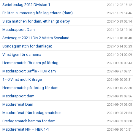
Serieförslag 2022 Division 1
2021-12-02 15:12
En liten summering från lagledaren (dam)
2021-11-09 14:46
Sista matchen för dam, ett härligt derby
2021-10-29 02:14
Matchrapport Dam
2021-10-23 19:16
Serieseger 2021 i Div 2 Västra Svealand
2021-10-18 01:40
Söndagsmatch för damlaget
2021-10-14 00:23
Vinst igen för damerna
2021-10-04 00:09
Hemmamatch för dam på lördag
2021-09-30 00:43
Matchrapport Säffle - HBK dam
2021-09-27 09:31
1 - 0 Vinst mot IK Brage
2021-09-20 09:31
Hemmamatch på lördag för dam
2021-09-15 22:30
Matchrapport dam
2021-09-13 09:36
Matchreferat Dam
2021-09-09 09:05
Matchreferat från fredagsmatchen
2021-09-05 21:54
Fredagsmatch hemma för dam
2021-09-03 08:00
Matchreferat NIF – HBK 1-1
2021-08-30 10:51