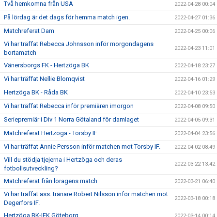
Två hemkomna från USA
2022-04-28 00:04
På lördag är det dags för hemma match igen.
2022-04-27 01:36
Matchreferat Dam
2022-04-25 00:06
Vi har träffat Rebecca Johnsson inför morgondagens
2022-04-23 11:01
bortamatch
Vänersborgs FK - Hertzöga BK
2022-04-18 23:27
Vi har träffat Nellie Blomqvist
2022-04-16 01:29
Hertzöga BK - Råda BK
2022-04-10 23:53
Vi har träffat Rebecca inför premiären imorgon
2022-04-08 09:50
Seriepremiär i Div 1 Norra Götaland för damlaget
2022-04-05 09:31
Matchreferat Hertzöga - Torsby IF
2022-04-04 23:56
Vi har träffat Annie Persson inför matchen mot Torsby IF.
2022-04-02 08:49
Vill du stödja tjejerna i Hertzöga och deras
2022-03-22 13:42
fotbollsutveckling?
Matchreferat från löragens match
2022-03-21 06:40
Vi har träffat ass. tränare Robert Nilsson inför matchen mot
2022-03-18 00:18
Degerfors IF.
Hertzöga BK-IFK Göteborg
2022-03-14 00:14