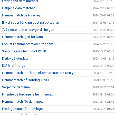
Fredagens dam matcher
2024-05-18 18:55
Helgens dam matcher
2024-05-12 08:26
Hemmamatch på torsdag
2024-05-08 01:38
Enkel seger för damlaget på bortaplan
2024-05-06 10:14
Två vinster och en oavgord i helgen
2024-04-29 02:00
Hemmamatch igen för Dam
2024-04-25 07:57
Förlust I hemmapremiären för dam
2024-04-20 18:28
Säsongsavslutning mot P18IK
2023-10-28 00:48
Derby på söndag
2023-10-05 11:16
DM final imorgon
2023-09-19 09:01
Hemmamatch mot bottenkonkurrenten BK Kenty
2023-09-13 14:46
Hemmamatch på söndag 16:00
2023-08-30 18:55
Seger för damerna
2023-08-20 23:54
Fri entrè på lördagens hemmamatch
2023-08-18 01:01
Hemmamatch för damlaget
2023-08-11 21:44
Fredagsmatch för damlaget
2023-06-29 01:24