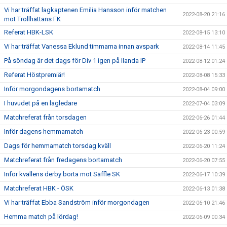
Vi har träffat lagkaptenen Emilia Hansson inför matchen
2022-08-20 21:16
mot Trollhättans FK
Referat HBK-LSK
2022-08-15 13:10
Vi har träffat Vanessa Eklund timmarna innan avspark
2022-08-14 11:45
På söndag är det dags för Div 1 igen på Ilanda IP
2022-08-12 01:24
Referat Höstpremiär!
2022-08-08 15:33
Inför morgondagens bortamatch
2022-08-04 09:00
I huvudet på en lagledare
2022-07-04 03:09
Matchreferat från torsdagen
2022-06-26 01:44
Inför dagens hemmamatch
2022-06-23 00:59
Dags för hemmamatch torsdag kväll
2022-06-20 11:24
Matchreferat från fredagens bortamatch
2022-06-20 07:55
Inför kvällens derby borta mot Säffle SK
2022-06-17 10:39
Matchreferat HBK - ÖSK
2022-06-13 01:38
Vi har träffat Ebba Sandström inför morgondagen
2022-06-10 21:46
Hemma match på lördag!
2022-06-09 00:34