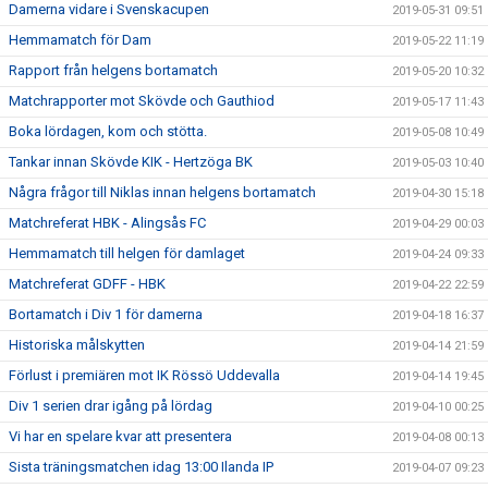
Damerna vidare i Svenskacupen
2019-05-31 09:51
Hemmamatch för Dam
2019-05-22 11:19
Rapport från helgens bortamatch
2019-05-20 10:32
Matchrapporter mot Skövde och Gauthiod
2019-05-17 11:43
Boka lördagen, kom och stötta.
2019-05-08 10:49
Tankar innan Skövde KIK - Hertzöga BK
2019-05-03 10:40
Några frågor till Niklas innan helgens bortamatch
2019-04-30 15:18
Matchreferat HBK - Alingsås FC
2019-04-29 00:03
Hemmamatch till helgen för damlaget
2019-04-24 09:33
Matchreferat GDFF - HBK
2019-04-22 22:59
Bortamatch i Div 1 för damerna
2019-04-18 16:37
Historiska målskytten
2019-04-14 21:59
Förlust i premiären mot IK Rössö Uddevalla
2019-04-14 19:45
Div 1 serien drar igång på lördag
2019-04-10 00:25
Vi har en spelare kvar att presentera
2019-04-08 00:13
Sista träningsmatchen idag 13:00 Ilanda IP
2019-04-07 09:23