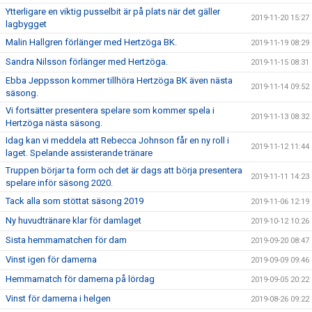
Ytterligare en viktig pusselbit är på plats när det gäller
2019-11-20 15:27
lagbygget
Malin Hallgren förlänger med Hertzöga BK.
2019-11-19 08:29
Sandra Nilsson förlänger med Hertzöga.
2019-11-15 08:31
Ebba Jeppsson kommer tillhöra Hertzöga BK även nästa
2019-11-14 09:52
säsong.
Vi fortsätter presentera spelare som kommer spela i
2019-11-13 08:32
Hertzöga nästa säsong.
Idag kan vi meddela att Rebecca Johnson får en ny roll i
2019-11-12 11:44
laget. Spelande assisterande tränare
Truppen börjar ta form och det är dags att börja presentera
2019-11-11 14:23
spelare inför säsong 2020.
Tack alla som stöttat säsong 2019
2019-11-06 12:19
Ny huvudtränare klar för damlaget
2019-10-12 10:26
Sista hemmamatchen för dam
2019-09-20 08:47
Vinst igen för damerna
2019-09-09 09:46
Hemmamatch för damerna på lördag
2019-09-05 20:22
Vinst för damerna i helgen
2019-08-26 09:22