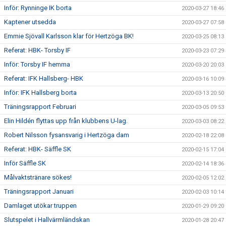
Inför: Rynninge IK borta
2020-03-27 18:46
Kaptener utsedda
2020-03-27 07:58
Emmie Sjövall Karlsson klar för Hertzöga BK!
2020-03-25 08:13
Referat: HBK- Torsby IF
2020-03-23 07:29
Inför: Torsby IF hemma
2020-03-20 20:03
Referat: IFK Hallsberg- HBK
2020-03-16 10:09
Inför: IFK Hallsberg borta
2020-03-13 20:50
Träningsrapport Februari
2020-03-05 09:53
Elin Hildén flyttas upp från klubbens U-lag.
2020-03-03 08:22
Robert Nilsson fysansvarig i Hertzöga dam
2020-02-18 22:08
Referat: HBK- Säffle SK
2020-02-15 17:04
Inför Säffle SK
2020-02-14 18:36
Målvaktstränare sökes!
2020-02-05 12:02
Träningsrapport Januari
2020-02-03 10:14
Damlaget utökar truppen
2020-01-29 09:20
Slutspelet i Hallvärmländskan
2020-01-28 20:47