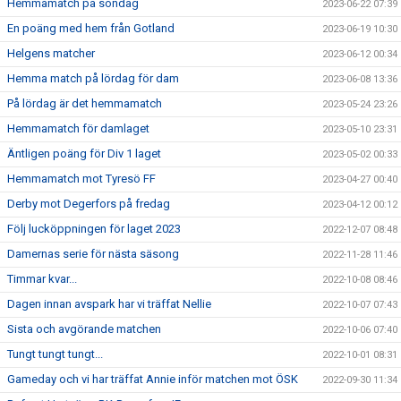
Hemmamatch på söndag
2023-06-22 07:39
En poäng med hem från Gotland
2023-06-19 10:30
Helgens matcher
2023-06-12 00:34
Hemma match på lördag för dam
2023-06-08 13:36
På lördag är det hemmamatch
2023-05-24 23:26
Hemmamatch för damlaget
2023-05-10 23:31
Äntligen poäng för Div 1 laget
2023-05-02 00:33
Hemmamatch mot Tyresö FF
2023-04-27 00:40
Derby mot Degerfors på fredag
2023-04-12 00:12
Följ lucköppningen för laget 2023
2022-12-07 08:48
Damernas serie för nästa säsong
2022-11-28 11:46
Timmar kvar...
2022-10-08 08:46
Dagen innan avspark har vi träffat Nellie
2022-10-07 07:43
Sista och avgörande matchen
2022-10-06 07:40
Tungt tungt tungt...
2022-10-01 08:31
Gameday och vi har träffat Annie inför matchen mot ÖSK
2022-09-30 11:34