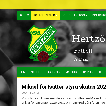
HEM
FOTBOLL SENIOR
FOTBOLL UNGDOM
INNEBANDY
Hertzö
Fotboll
A Dam
HEM
NYHETER
KALENDER
MATCHER
TRUPPEN
BILDG
Mikael fortsätter styra skutan 20
2024-11-03 13:14
Vi är glada att kunna meddela att vår huvudtränare Mikael Lön
är klar för säsongen 2025. Detta blir hans tredje år i föreningen