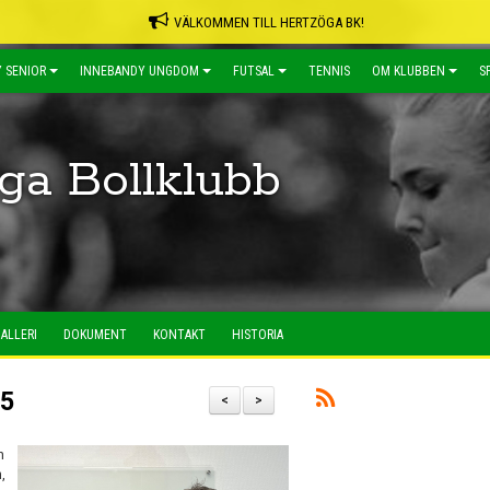
VÄLKOMMEN TILL HERTZÖGA BK!
 SENIOR
INNEBANDY UNGDOM
FUTSAL
TENNIS
OM KLUBBEN
S
ga Bollklubb
ALLERI
DOKUMENT
KONTAKT
HISTORIA
25
<
>
n
,