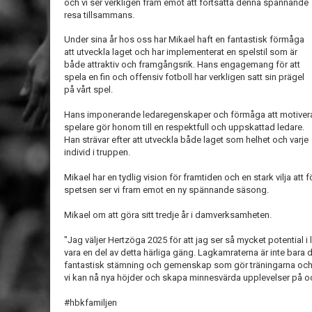
och vi ser verkligen fram emot att fortsätta denna spännande
resa tillsammans.
Under sina år hos oss har Mikael haft en fantastisk förmåga
att utveckla laget och har implementerat en spelstil som är
både attraktiv och framgångsrik. Hans engagemang för att
spela en fin och offensiv fotboll har verkligen satt sin prägel
på vårt spel.
Hans imponerande ledaregenskaper och förmåga att motiver
spelare gör honom till en respektfull och uppskattad ledare.
Han strävar efter att utveckla både laget som helhet och varje
individ i truppen.
Mikael har en tydlig vision för framtiden och en stark vilja at
spetsen ser vi fram emot en ny spännande säsong.
Mikael om att göra sitt tredje år i damverksamheten.
"Jag väljer Hertzöga 2025 för att jag ser så mycket potential i
vara en del av detta härliga gäng. Lagkamraterna är inte bara d
fantastisk stämning och gemenskap som gör träningarna och m
vi kan nå nya höjder och skapa minnesvärda upplevelser på oc
#hbkfamiljen