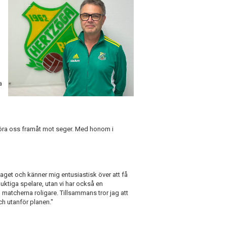
a
t föra oss framåt mot seger. Med honom i
 laget och känner mig entusiastisk över att få
uktiga spelare, utan vi har också en
atcherna roligare. Tillsammans tror jag att
h utanför planen."