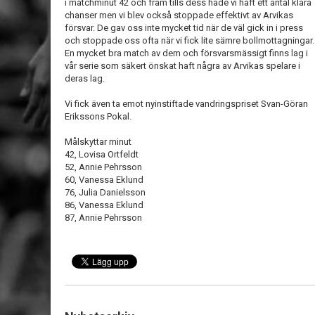
i matchminut 42 och fram tills dess hade vi haft ett antal klara
chanser men vi blev också stoppade effektivt av Arvikas
försvar. De gav oss inte mycket tid när de väl gick in i press
och stoppade oss ofta när vi fick lite sämre bollmottagningar.
En mycket bra match av dem och försvarsmässigt finns lag i
vår serie som säkert önskat haft några av Arvikas spelare i
deras lag.
Vi fick även ta emot nyinstiftade vandringspriset Svan-Göran
Erikssons Pokal.
Målskyttar minut
42, Lovisa Ortfeldt
52, Annie Pehrsson
60, Vanessa Eklund
76, Julia Danielsson
86, Vanessa Eklund
87, Annie Pehrsson