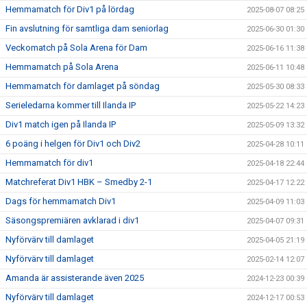
Hemmamatch för Div1 på lördag
2025-08-07 08:25
Fin avslutning för samtliga dam seniorlag
2025-06-30 01:30
Veckomatch på Sola Arena för Dam
2025-06-16 11:38
Hemmamatch på Sola Arena
2025-06-11 10:48
Hemmamatch för damlaget på söndag
2025-05-30 08:33
Serieledarna kommer till Ilanda IP
2025-05-22 14:23
Div1 match igen på Ilanda IP
2025-05-09 13:32
6 poäng i helgen för Div1 och Div2
2025-04-28 10:11
Hemmamatch för div1
2025-04-18 22:44
Matchreferat Div1 HBK – Smedby 2-1
2025-04-17 12:22
Dags för hemmamatch Div1
2025-04-09 11:03
Säsongspremiären avklarad i div1
2025-04-07 09:31
Nyförvärv till damlaget
2025-04-05 21:19
Nyförvärv till damlaget
2025-02-14 12:07
Amanda är assisterande även 2025
2024-12-23 00:39
Nyförvärv till damlaget
2024-12-17 00:53