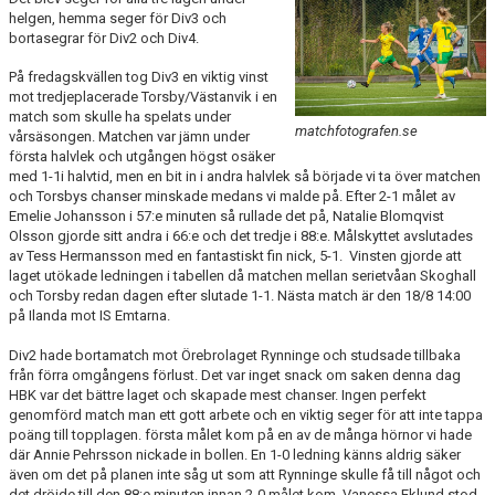
BILDGALLERI
helgen, hemma seger för Div3 och
bortasegrar för Div2 och Div4.
DOKUMENT
På fredagskvällen tog Div3 en viktig vinst
mot tredjeplacerade Torsby/Västanvik i en
KONTAKT
match som skulle ha spelats under
matchfotografen.se
vårsäsongen. Matchen var jämn under
första halvlek och utgången högst osäker
HISTORIA
med 1-1i halvtid, men en bit in i andra halvlek så började vi ta över matchen
och Torsbys chanser minskade medans vi malde på. Efter 2-1 målet av
Emelie Johansson i 57:e minuten så rullade det på, Natalie Blomqvist
Olsson gjorde sitt andra i 66:e och det tredje i 88:e. Målskyttet avslutades
av Tess Hermansson med en fantastiskt fin nick, 5-1. Vinsten gjorde att
laget utökade ledningen i tabellen då matchen mellan serietvåan Skoghall
och Torsby redan dagen efter slutade 1-1. Nästa match är den 18/8 14:00
på Ilanda mot IS Emtarna.
Div2 hade bortamatch mot Örebrolaget Rynninge och studsade tillbaka
från förra omgångens förlust. Det var inget snack om saken denna dag
HBK var det bättre laget och skapade mest chanser. Ingen perfekt
genomförd match man ett gott arbete och en viktig seger för att inte tappa
poäng till topplagen. första målet kom på en av de många hörnor vi hade
där Annie Pehrsson nickade in bollen. En 1-0 ledning känns aldrig säker
även om det på planen inte såg ut som att Rynninge skulle få till något och
det dröjde till den 88:e minuten innan 2-0 målet kom. Vanessa Eklund stod