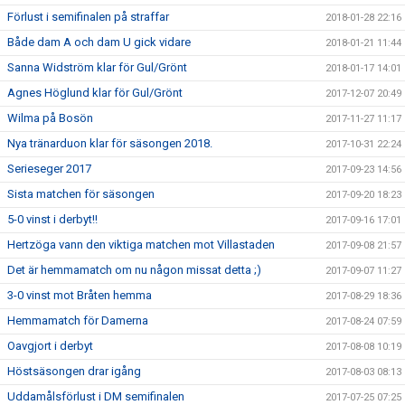
Förlust i semifinalen på straffar
2018-01-28 22:16
Både dam A och dam U gick vidare
2018-01-21 11:44
Sanna Widström klar för Gul/Grönt
2018-01-17 14:01
Agnes Höglund klar för Gul/Grönt
2017-12-07 20:49
Wilma på Bosön
2017-11-27 11:17
Nya tränarduon klar för säsongen 2018.
2017-10-31 22:24
Serieseger 2017
2017-09-23 14:56
Sista matchen för säsongen
2017-09-20 18:23
5-0 vinst i derbyt!!
2017-09-16 17:01
Hertzöga vann den viktiga matchen mot Villastaden
2017-09-08 21:57
Det är hemmamatch om nu någon missat detta ;)
2017-09-07 11:27
3-0 vinst mot Bråten hemma
2017-08-29 18:36
Hemmamatch för Damerna
2017-08-24 07:59
Oavgjort i derbyt
2017-08-08 10:19
Höstsäsongen drar igång
2017-08-03 08:13
Uddamålsförlust i DM semifinalen
2017-07-25 07:25