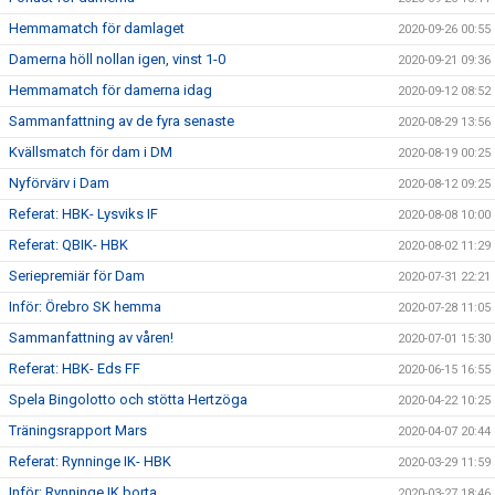
Hemmamatch för damlaget
2020-09-26 00:55
Damerna höll nollan igen, vinst 1-0
2020-09-21 09:36
Hemmamatch för damerna idag
2020-09-12 08:52
Sammanfattning av de fyra senaste
2020-08-29 13:56
Kvällsmatch för dam i DM
2020-08-19 00:25
Nyförvärv i Dam
2020-08-12 09:25
Referat: HBK- Lysviks IF
2020-08-08 10:00
Referat: QBIK- HBK
2020-08-02 11:29
Seriepremiär för Dam
2020-07-31 22:21
Inför: Örebro SK hemma
2020-07-28 11:05
Sammanfattning av våren!
2020-07-01 15:30
Referat: HBK- Eds FF
2020-06-15 16:55
Spela Bingolotto och stötta Hertzöga
2020-04-22 10:25
Träningsrapport Mars
2020-04-07 20:44
Referat: Rynninge IK- HBK
2020-03-29 11:59
Inför: Rynninge IK borta
2020-03-27 18:46