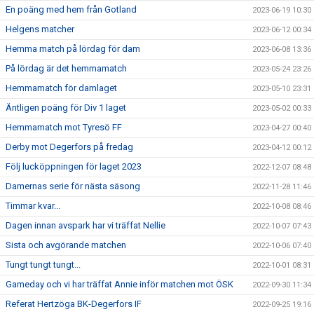
En poäng med hem från Gotland
2023-06-19 10:30
Helgens matcher
2023-06-12 00:34
Hemma match på lördag för dam
2023-06-08 13:36
På lördag är det hemmamatch
2023-05-24 23:26
Hemmamatch för damlaget
2023-05-10 23:31
Äntligen poäng för Div 1 laget
2023-05-02 00:33
Hemmamatch mot Tyresö FF
2023-04-27 00:40
Derby mot Degerfors på fredag
2023-04-12 00:12
Följ lucköppningen för laget 2023
2022-12-07 08:48
Damernas serie för nästa säsong
2022-11-28 11:46
Timmar kvar...
2022-10-08 08:46
Dagen innan avspark har vi träffat Nellie
2022-10-07 07:43
Sista och avgörande matchen
2022-10-06 07:40
Tungt tungt tungt...
2022-10-01 08:31
Gameday och vi har träffat Annie inför matchen mot ÖSK
2022-09-30 11:34
Referat Hertzöga BK-Degerfors IF
2022-09-25 19:16