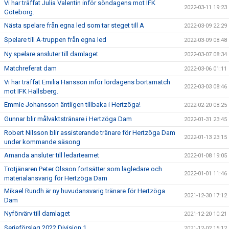
Vi har träffat Julia Valentin inför söndagens mot IFK
2022-03-11 19:23
Göteborg.
Nästa spelare från egna led som tar steget till A
2022-03-09 22:29
Spelare till A-truppen från egna led
2022-03-09 08:48
Ny spelare ansluter till damlaget
2022-03-07 08:34
Matchreferat dam
2022-03-06 01:11
Vi har träffat Emilia Hansson inför lördagens bortamatch
2022-03-03 08:46
mot IFK Hallsberg.
Emmie Johansson äntligen tillbaka i Hertzöga!
2022-02-20 08:25
Gunnar blir målvaktstränare i Hertzöga Dam
2022-01-31 23:45
Robert Nilsson blir assisterande tränare för Hertzöga Dam
2022-01-13 23:15
under kommande säsong
Amanda ansluter till ledarteamet
2022-01-08 19:05
Trotjänaren Peter Olsson fortsätter som lagledare och
2022-01-01 11:46
materialansvarig för Hertzöga Dam
Mikael Rundh är ny huvudansvarig tränare för Hertzöga
2021-12-30 17:12
Dam
Nyförvärv till damlaget
2021-12-20 10:21
Serieförslag 2022 Division 1
2021-12-02 15:12