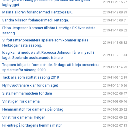
2019-11-20 15:27
lagbygget
Malin Hallgren förlänger med Hertzöga BK.
2019-11-19 08:29
Sandra Nilsson förlänger med Hertzöga.
2019-11-15 08:31
Ebba Jeppsson kommer tillhöra Hertzöga BK även nästa
2019-11-14 09:52
säsong.
Vi fortsätter presentera spelare som kommer spela i
2019-11-13 08:32
Hertzöga nästa säsong.
Idag kan vi meddela att Rebecca Johnson får en ny roll i
2019-11-12 11:44
laget. Spelande assisterande tränare
Truppen börjar ta form och det är dags att börja presentera
2019-11-11 14:23
spelare inför säsong 2020.
Tack alla som stöttat säsong 2019
2019-11-06 12:19
Ny huvudtränare klar för damlaget
2019-10-12 10:26
Sista hemmamatchen för dam
2019-09-20 08:47
Vinst igen för damerna
2019-09-09 09:46
Hemmamatch för damerna på lördag
2019-09-05 20:22
Vinst för damerna i helgen
2019-08-26 09:22
Fri entré på lördagens hemma match
2019-08-23 07:13