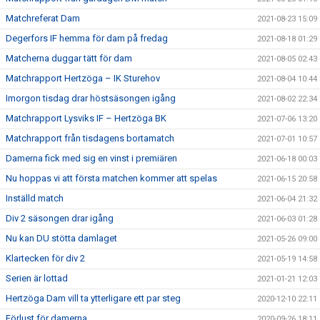
Matchreferat Dam
2021-08-23 15:09
Degerfors IF hemma för dam på fredag
2021-08-18 01:29
Matcherna duggar tätt för dam
2021-08-05 02:43
Matchrapport Hertzöga – IK Sturehov
2021-08-04 10:44
Imorgon tisdag drar höstsäsongen igång
2021-08-02 22:34
Matchrapport Lysviks IF – Hertzöga BK
2021-07-06 13:20
Matchrapport från tisdagens bortamatch
2021-07-01 10:57
Damerna fick med sig en vinst i premiären
2021-06-18 00:03
Nu hoppas vi att första matchen kommer att spelas
2021-06-15 20:58
Inställd match
2021-06-04 21:32
Div 2 säsongen drar igång
2021-06-03 01:28
Nu kan DU stötta damlaget
2021-05-26 09:00
Klartecken för div 2
2021-05-19 14:58
Serien är lottad
2021-01-21 12:03
Hertzöga Dam vill ta ytterligare ett par steg
2020-12-10 22:11
Förlust för damerna
2020-09-26 18:11