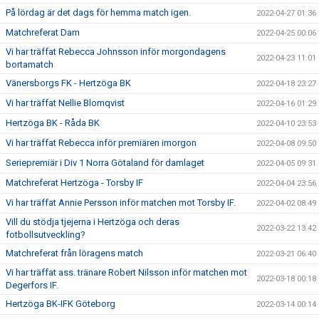
På lördag är det dags för hemma match igen.
2022-04-27 01:36
Matchreferat Dam
2022-04-25 00:06
Vi har träffat Rebecca Johnsson inför morgondagens
2022-04-23 11:01
bortamatch
Vänersborgs FK - Hertzöga BK
2022-04-18 23:27
Vi har träffat Nellie Blomqvist
2022-04-16 01:29
Hertzöga BK - Råda BK
2022-04-10 23:53
Vi har träffat Rebecca inför premiären imorgon
2022-04-08 09:50
Seriepremiär i Div 1 Norra Götaland för damlaget
2022-04-05 09:31
Matchreferat Hertzöga - Torsby IF
2022-04-04 23:56
Vi har träffat Annie Persson inför matchen mot Torsby IF.
2022-04-02 08:49
Vill du stödja tjejerna i Hertzöga och deras
2022-03-22 13:42
fotbollsutveckling?
Matchreferat från löragens match
2022-03-21 06:40
Vi har träffat ass. tränare Robert Nilsson inför matchen mot
2022-03-18 00:18
Degerfors IF.
Hertzöga BK-IFK Göteborg
2022-03-14 00:14