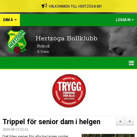
VÄLKOMMEN TILL HERTZÖGA BK!
DAM A
LOGGA IN
Hertzöga Bollklubb
Fotboll
A Dam
HEM
NYHETER
KALENDER
MATCHER
Trippel för senior dam i helgen
<
>
TRUPPEN
2024-08-12 02:42
Det blev seger för alla tre lagen under