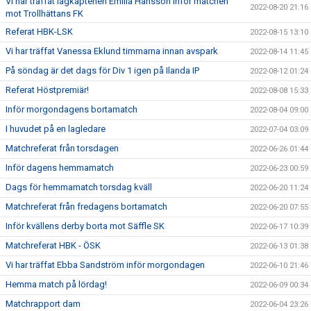
Vi har träffat lagkaptenen Emilia Hansson inför matchen
2022-08-20 21:16
mot Trollhättans FK
Referat HBK-LSK
2022-08-15 13:10
Vi har träffat Vanessa Eklund timmarna innan avspark
2022-08-14 11:45
På söndag är det dags för Div 1 igen på Ilanda IP
2022-08-12 01:24
Referat Höstpremiär!
2022-08-08 15:33
Inför morgondagens bortamatch
2022-08-04 09:00
I huvudet på en lagledare
2022-07-04 03:09
Matchreferat från torsdagen
2022-06-26 01:44
Inför dagens hemmamatch
2022-06-23 00:59
Dags för hemmamatch torsdag kväll
2022-06-20 11:24
Matchreferat från fredagens bortamatch
2022-06-20 07:55
Inför kvällens derby borta mot Säffle SK
2022-06-17 10:39
Matchreferat HBK - ÖSK
2022-06-13 01:38
Vi har träffat Ebba Sandström inför morgondagen
2022-06-10 21:46
Hemma match på lördag!
2022-06-09 00:34
Matchrapport dam
2022-06-04 23:26