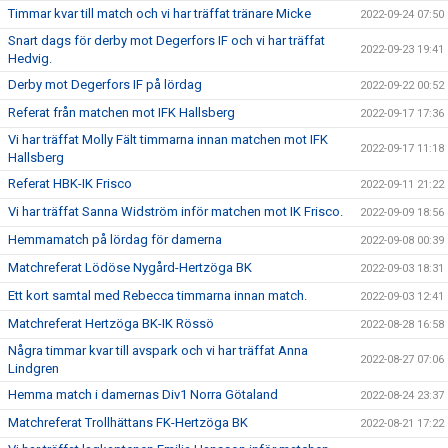
Timmar kvar till match och vi har träffat tränare Micke
2022-09-24 07:50
Snart dags för derby mot Degerfors IF och vi har träffat
2022-09-23 19:41
Hedvig.
Derby mot Degerfors IF på lördag
2022-09-22 00:52
Referat från matchen mot IFK Hallsberg
2022-09-17 17:36
Vi har träffat Molly Fält timmarna innan matchen mot IFK
2022-09-17 11:18
Hallsberg
Referat HBK-IK Frisco
2022-09-11 21:22
Vi har träffat Sanna Widström inför matchen mot IK Frisco.
2022-09-09 18:56
Hemmamatch på lördag för damerna
2022-09-08 00:39
Matchreferat Lödöse Nygård-Hertzöga BK
2022-09-03 18:31
Ett kort samtal med Rebecca timmarna innan match.
2022-09-03 12:41
Matchreferat Hertzöga BK-IK Rössö
2022-08-28 16:58
Några timmar kvar till avspark och vi har träffat Anna
2022-08-27 07:06
Lindgren
Hemma match i damernas Div1 Norra Götaland
2022-08-24 23:37
Matchreferat Trollhättans FK-Hertzöga BK
2022-08-21 17:22