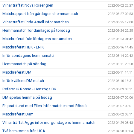
Vi har träffat Nova Rosengren
2022-06-02 23:27
Matchrapport från gårdagens hemmamatch
2022-05-27 09:53
Vi har träffat Frida Arnell inför matchen...
2022-05-25 17:00
Hemmamatch för damlaget på torsdag
2022-05-24 22:25
Matchreferat från lördagens bortamatch
2022-05-23 01:42
Matchreferat HBK - LNIK
2022-05-16 14:45
Inför söndagens hemmamatch
2022-05-14 22:42
Hemmamatch på söndag
2022-05-11 23:58
Matchreferat DM
2022-05-11 14:11
Inför kvällens DM match
2022-05-10 13:31
Referat IK Rössö - Hertzöga BK
2022-05-09 08:11
DM spelas hemma på tisdag
2022-05-07 00:06
En pratstund med Ellen inför matchen mot Rössö
2022-05-07 00:01
Matchreferat Dam
2022-05-02 08:11
Vi har träffat Agge inför morgondagens hemmamatch
2022-04-29 08:43
Två hemkomna från USA
2022-04-28 00:04