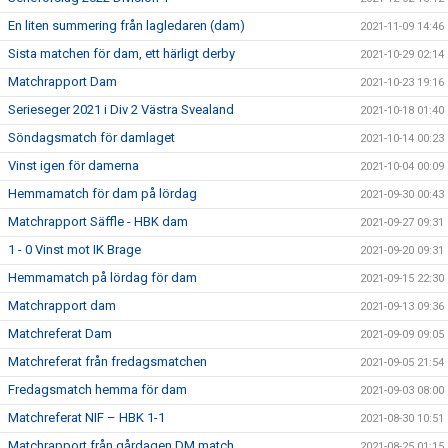
En liten summering från lagledaren (dam)
2021-11-09 14:46
Sista matchen för dam, ett härligt derby
2021-10-29 02:14
Matchrapport Dam
2021-10-23 19:16
Serieseger 2021 i Div 2 Västra Svealand
2021-10-18 01:40
Söndagsmatch för damlaget
2021-10-14 00:23
Vinst igen för damerna
2021-10-04 00:09
Hemmamatch för dam på lördag
2021-09-30 00:43
Matchrapport Säffle - HBK dam
2021-09-27 09:31
1 - 0 Vinst mot IK Brage
2021-09-20 09:31
Hemmamatch på lördag för dam
2021-09-15 22:30
Matchrapport dam
2021-09-13 09:36
Matchreferat Dam
2021-09-09 09:05
Matchreferat från fredagsmatchen
2021-09-05 21:54
Fredagsmatch hemma för dam
2021-09-03 08:00
Matchreferat NIF – HBK 1-1
2021-08-30 10:51
Matchrapport från gårdagen DM match
2021-08-25 01:15