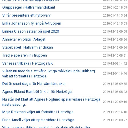
Gruppseger i Hallvärmländskan!
2020-01-20 18:09
Vi får presentera ett nyförvärv
2020-01-17 13:54
Erika Johansson fyller på A-truppen
2020-01-16 15:03
Linnea Olsson satsar på spel 2020
2019-12-18 09:08
Annie tar en plats i A-laget
2019-12-16 08:56
Stabilt spel i Hallvärmländskan
2019-12-15 09:36
Tredje spelaren in i truppen
2019-12-10 08:51
Vanessa tillbaka i Hertzöga BK
2019-12-08 14:42
Vi kan nu meddela att vår duktiga målvakt Frida Hultberg
2019-12-04 16:46
valt att fortsätta i Hertzöga.
Det är snart dags för Hallvärmländskan
2019-12-03 09:55
Agnes Eklund Ramböl är klar för Hertzöga.
2019-12-03 08:23
Nu står det klart att Agnes Höglund spelar vidare i Hertzöga
2019-11-29 09:16
nästa säsong.
Maja Retzman väljer att fortsätta i Hertzöga.
2019-11-26 14:10
Frida Arnell väljer att spela vidare i Hertzöga.
2019-11-25 00:27
Ytterligare en viktig pusselbit är på plats när det gäller