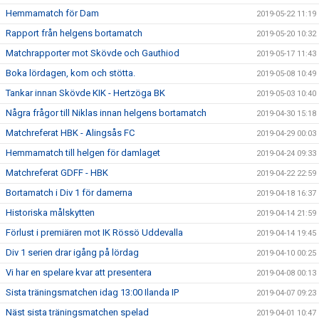
Hemmamatch för Dam
2019-05-22 11:19
Rapport från helgens bortamatch
2019-05-20 10:32
Matchrapporter mot Skövde och Gauthiod
2019-05-17 11:43
Boka lördagen, kom och stötta.
2019-05-08 10:49
Tankar innan Skövde KIK - Hertzöga BK
2019-05-03 10:40
Några frågor till Niklas innan helgens bortamatch
2019-04-30 15:18
Matchreferat HBK - Alingsås FC
2019-04-29 00:03
Hemmamatch till helgen för damlaget
2019-04-24 09:33
Matchreferat GDFF - HBK
2019-04-22 22:59
Bortamatch i Div 1 för damerna
2019-04-18 16:37
Historiska målskytten
2019-04-14 21:59
Förlust i premiären mot IK Rössö Uddevalla
2019-04-14 19:45
Div 1 serien drar igång på lördag
2019-04-10 00:25
Vi har en spelare kvar att presentera
2019-04-08 00:13
Sista träningsmatchen idag 13:00 Ilanda IP
2019-04-07 09:23
Näst sista träningsmatchen spelad
2019-04-01 10:47