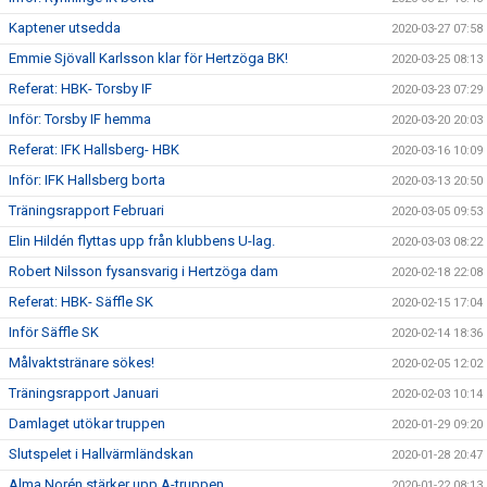
Kaptener utsedda
2020-03-27 07:58
Emmie Sjövall Karlsson klar för Hertzöga BK!
2020-03-25 08:13
Referat: HBK- Torsby IF
2020-03-23 07:29
Inför: Torsby IF hemma
2020-03-20 20:03
Referat: IFK Hallsberg- HBK
2020-03-16 10:09
Inför: IFK Hallsberg borta
2020-03-13 20:50
Träningsrapport Februari
2020-03-05 09:53
Elin Hildén flyttas upp från klubbens U-lag.
2020-03-03 08:22
Robert Nilsson fysansvarig i Hertzöga dam
2020-02-18 22:08
Referat: HBK- Säffle SK
2020-02-15 17:04
Inför Säffle SK
2020-02-14 18:36
Målvaktstränare sökes!
2020-02-05 12:02
Träningsrapport Januari
2020-02-03 10:14
Damlaget utökar truppen
2020-01-29 09:20
Slutspelet i Hallvärmländskan
2020-01-28 20:47
Alma Norén stärker upp A-truppen
2020-01-22 08:13