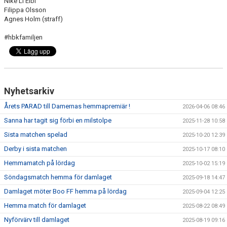
Nike Li Elbi
Filippa Olsson
Agnes Holm (straff)
#hbkfamiljen
Nyhetsarkiv
Årets PARAD till Damernas hemmapremiär !
2026-04-06 08:46
Sanna har tagit sig förbi en milstolpe
2025-11-28 10:58
Sista matchen spelad
2025-10-20 12:39
Derby i sista matchen
2025-10-17 08:10
Hemmamatch på lördag
2025-10-02 15:19
Söndagsmatch hemma för damlaget
2025-09-18 14:47
Damlaget möter Boo FF hemma på lördag
2025-09-04 12:25
Hemma match för damlaget
2025-08-22 08:49
Nyförvärv till damlaget
2025-08-19 09:16