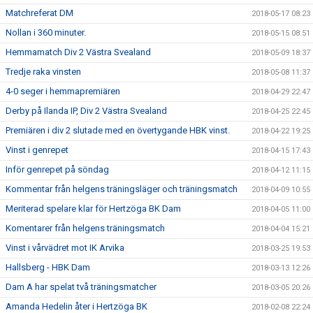
Matchreferat DM
2018-05-17 08:23
Nollan i 360 minuter.
2018-05-15 08:51
Hemmamatch Div 2 Västra Svealand
2018-05-09 18:37
Tredje raka vinsten
2018-05-08 11:37
4-0 seger i hemmapremiären
2018-04-29 22:47
Derby på Ilanda IP, Div 2 Västra Svealand
2018-04-25 22:45
Premiären i div 2 slutade med en övertygande HBK vinst.
2018-04-22 19:25
Vinst i genrepet
2018-04-15 17:43
Inför genrepet på söndag
2018-04-12 11:15
Kommentar från helgens träningsläger och träningsmatch
2018-04-09 10:55
Meriterad spelare klar för Hertzöga BK Dam
2018-04-05 11:00
Komentarer från helgens träningsmatch
2018-04-04 15:21
Vinst i vårvädret mot IK Arvika
2018-03-25 19:53
Hallsberg - HBK Dam
2018-03-13 12:26
Dam A har spelat två träningsmatcher
2018-03-05 20:26
Amanda Hedelin åter i Hertzöga BK
2018-02-08 22:24