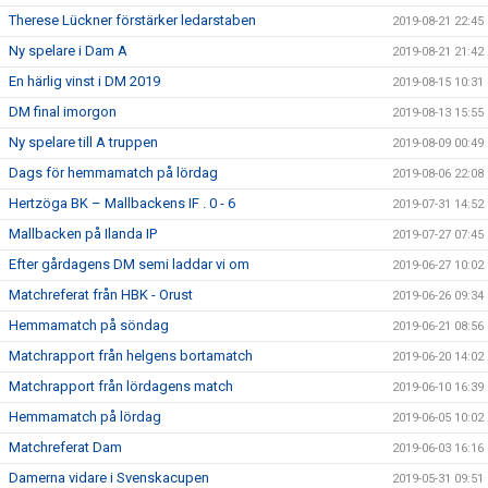
Therese Lückner förstärker ledarstaben
2019-08-21 22:45
Ny spelare i Dam A
2019-08-21 21:42
En härlig vinst i DM 2019
2019-08-15 10:31
DM final imorgon
2019-08-13 15:55
Ny spelare till A truppen
2019-08-09 00:49
Dags för hemmamatch på lördag
2019-08-06 22:08
Hertzöga BK – Mallbackens IF . 0 - 6
2019-07-31 14:52
Mallbacken på Ilanda IP
2019-07-27 07:45
Efter gårdagens DM semi laddar vi om
2019-06-27 10:02
Matchreferat från HBK - Orust
2019-06-26 09:34
Hemmamatch på söndag
2019-06-21 08:56
Matchrapport från helgens bortamatch
2019-06-20 14:02
Matchrapport från lördagens match
2019-06-10 16:39
Hemmamatch på lördag
2019-06-05 10:02
Matchreferat Dam
2019-06-03 16:16
Damerna vidare i Svenskacupen
2019-05-31 09:51