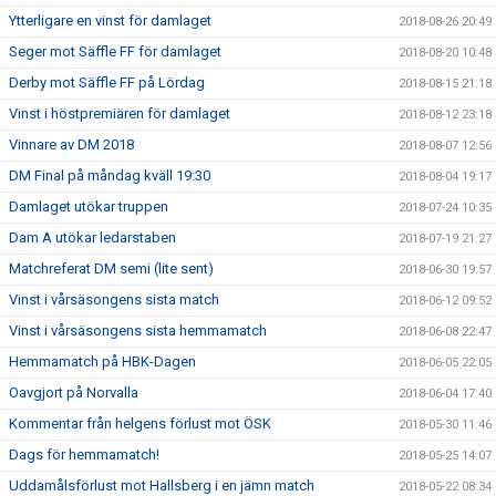
Ytterligare en vinst för damlaget
2018-08-26 20:49
Seger mot Säffle FF för damlaget
2018-08-20 10:48
Derby mot Säffle FF på Lördag
2018-08-15 21:18
Vinst i höstpremiären för damlaget
2018-08-12 23:18
Vinnare av DM 2018
2018-08-07 12:56
DM Final på måndag kväll 19:30
2018-08-04 19:17
Damlaget utökar truppen
2018-07-24 10:35
Dam A utökar ledarstaben
2018-07-19 21:27
Matchreferat DM semi (lite sent)
2018-06-30 19:57
Vinst i vårsäsongens sista match
2018-06-12 09:52
Vinst i vårsäsongens sista hemmamatch
2018-06-08 22:47
Hemmamatch på HBK-Dagen
2018-06-05 22:05
Oavgjort på Norvalla
2018-06-04 17:40
Kommentar från helgens förlust mot ÖSK
2018-05-30 11:46
Dags för hemmamatch!
2018-05-25 14:07
Uddamålsförlust mot Hallsberg i en jämn match
2018-05-22 08:34