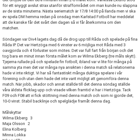
för ett snyggt avslut strax utanför straffområdet om man kunde nu slappna
av de sista minuterna. Nästa seriematch är 17/8 14:00 på Ilanda men vi ska
ev spela DM hemma redan på onsdag men Karlstad Fotboll har meddelat
att de kanske får det svårt den dagen så vi får återkomma om den
matchen.
Söndagen var Div4 lagets dag då de drog upp till Råda och spelade på fina
Råda IP. Det var Hertzöga med 6 vinster av 6 möjliga mot Råda med 3
oavgjorda och 4 förluster som mötes. Det var full fart från början och det
tog bara en minut innan första målet kom av Wilma Ekberg (tre måls skytt).
Tjejerna rullade på och spelade fin fotboll, ibland var vi lite för många på
samma yta men det var många nya ansikten i denna match så relationerna
hade vi inte riktigt. Vi har så fantastiskt många duktiga spelare i vår
förening och utan dem hade det inte varit möjligt att genomföra denna
match. När jobb, skador och annat ställde till det denna söndag ställde
våra äldsta flicklag upp och visade vilken framtid vi har i Hertzöga. Tack
F09 och F08 att vi fick stöttning med denna match och som ni gjorde det,
10-0 vinst. Stabil backlinje och spelglädje framåt denna dag.
Målskyttar
Wilma Ekberg 3
Maja Olsson 2
Elina Kolberg
Minna Lokka