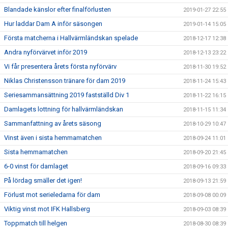
Blandade känslor efter finalförlusten
2019-01-27 22:55
Hur laddar Dam A inför säsongen
2019-01-14 15:05
Första matcherna i Hallvärmländskan spelade
2018-12-17 12:38
Andra nyförvärvet inför 2019
2018-12-13 23:22
Vi får presentera årets första nyförvärv
2018-11-30 19:52
Niklas Christensson tränare för dam 2019
2018-11-24 15:43
Seriesammansättning 2019 fastställd Div 1
2018-11-22 16:15
Damlagets lottning för hallvärmländskan
2018-11-15 11:34
Sammanfattning av årets säsong
2018-10-29 10:47
Vinst även i sista hemmamatchen
2018-09-24 11:01
Sista hemmamatchen
2018-09-20 21:45
6-0 vinst för damlaget
2018-09-16 09:33
På lördag smäller det igen!
2018-09-13 21:59
Förlust mot serieledarna för dam
2018-09-08 00:09
Viktig vinst mot IFK Hallsberg
2018-09-03 08:39
Toppmatch till helgen
2018-08-30 08:39