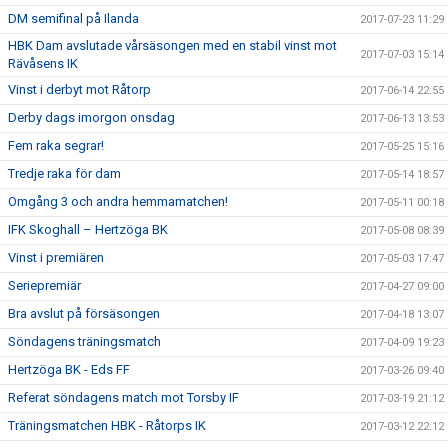
DM semifinal på Ilanda
2017-07-23 11:29
HBK Dam avslutade vårsäsongen med en stabil vinst mot
2017-07-03 15:14
Rävåsens IK
Vinst i derbyt mot Råtorp
2017-06-14 22:55
Derby dags imorgon onsdag
2017-06-13 13:53
Fem raka segrar!
2017-05-25 15:16
Tredje raka för dam
2017-05-14 18:57
Omgång 3 och andra hemmamatchen!
2017-05-11 00:18
IFK Skoghall – Hertzöga BK
2017-05-08 08:39
Vinst i premiären
2017-05-03 17:47
Seriepremiär
2017-04-27 09:00
Bra avslut på försäsongen
2017-04-18 13:07
Söndagens träningsmatch
2017-04-09 19:23
Hertzöga BK - Eds FF
2017-03-26 09:40
Referat söndagens match mot Torsby IF
2017-03-19 21:12
Träningsmatchen HBK - Råtorps IK
2017-03-12 22:12