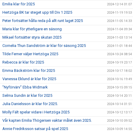
Emilia klar för 2025
2024-12-14 01:07
Hertzöga BK tar steget upp till Div 1 2025
2024-11-19 19:53
Peter fortsätter hålla reda på allt runt laget 2025
2024-11-05 14:33
Maria klar för ytterligare en säsong
2024-11-04 09:34
Mikael fortsätter styra skutan 2025
2024-11-03 13:14
Cornelia Thun Sandström är klar för säsong 2025
2024-11-01 18:44
Tilde Ferner väljer Hertzöga 2025
2024-10-24 08:54
Rebecca är klar för 2025
2024-10-19 23:17
Emma Bäckström klar för 2025
2024-10-17 18:02
Vanessa Eklund är klar för 2025
2024-10-16 19:49
"Nyförvärv" Ebba Widmark
2024-10-15 09:15
Selma Sundin är klar för 2025
2024-10-14 20:11
Julia Danielsson är klar för 2025.
2024-10-14 01:51
Molly Fält spelar vidare i Hertzöga 2025
2024-10-12 13:17
Vår kapten Emilia Thögersen vaktar målet även 2025.
2024-10-10 09:52
Annie Fredriksson satsar på spel 2025
2024-10-09 14:55