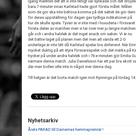
igång märktes det att vi inte riktigt var synkade och det dröjde
bara 7 minuter innan Karlstad hade gjort första målet. Målen
som de gör ska inte behöva komma på det sättet de gör dem
för deras uppställning för dagen gav tydliga indikationer på
hur de skulle spela. Tyvärr är vi inte med i huvudena i försvaret
första delen av matchen men vi tar över mer ju längre matchen
går och i andra halvlek är det inget snack om saken. Vi är nu
det bättre laget på planen men det men att vända ett 2-0
underläge är inte lätt då Karlstad spelar bra defensivt. När Em
mycket duktig på att styra försvarsspelet och det märks på Karl
trycker på under andra halvlek och i 76:e minuten gör Emilia G
närmare denna match. Julia Danielsson har ett par bra skott va
där men bollen ville inte in något mer denna dag.
Till helgen är det borta match igen mot Rynninge på lördag 14:
Nyhetsarkiv
Årets PARAD till Damernas hemmapremiär !