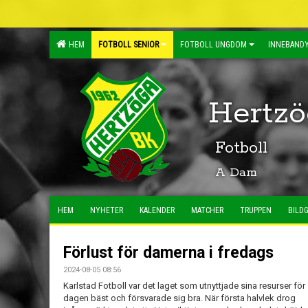
HEM
FOTBOLL SENIOR
FOTBOLL UNGDOM
INNEBANDY
Hertzö
Fotboll
A Dam
HEM
NYHETER
KALENDER
MATCHER
TRUPPEN
BILDG
Förlust för damerna i fredags
2024-08-05 08:56
Karlstad Fotboll var det laget som utnyttjade sina resurser för
dagen bäst och försvarade sig bra. När första halvlek drog