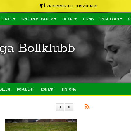
VÄLKOMMEN TILL HERTZÖGA BK!
 SENIOR
INNEBANDY UNGDOM
FUTSAL
TENNIS
OM KLUBBEN
S
ga Bollklubb
ALLERI
DOKUMENT
KONTAKT
HISTORIA
<
>