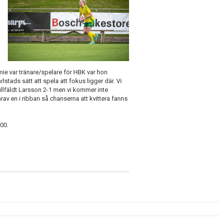
mie var tränare/spelare för HBK var hon
stads sätt att spela att fokus ligger där. Vi
ullfäldt Larsson 2-1 men vi kommer inte
rav en i ribban så chanserna att kvittera fanns
00.