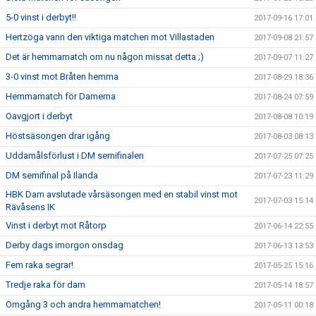
5-0 vinst i derbyt!!
2017-09-16 17:01
Hertzöga vann den viktiga matchen mot Villastaden
2017-09-08 21:57
Det är hemmamatch om nu någon missat detta ;)
2017-09-07 11:27
3-0 vinst mot Bråten hemma
2017-08-29 18:36
Hemmamatch för Damerna
2017-08-24 07:59
Oavgjort i derbyt
2017-08-08 10:19
Höstsäsongen drar igång
2017-08-03 08:13
Uddamålsförlust i DM semifinalen
2017-07-25 07:25
DM semifinal på Ilanda
2017-07-23 11:29
HBK Dam avslutade vårsäsongen med en stabil vinst mot
2017-07-03 15:14
Rävåsens IK
Vinst i derbyt mot Råtorp
2017-06-14 22:55
Derby dags imorgon onsdag
2017-06-13 13:53
Fem raka segrar!
2017-05-25 15:16
Tredje raka för dam
2017-05-14 18:57
Omgång 3 och andra hemmamatchen!
2017-05-11 00:18