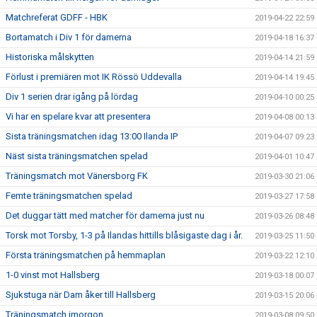
Matchreferat GDFF - HBK
2019-04-22 22:59
Bortamatch i Div 1 för damerna
2019-04-18 16:37
Historiska målskytten
2019-04-14 21:59
Förlust i premiären mot IK Rössö Uddevalla
2019-04-14 19:45
Div 1 serien drar igång på lördag
2019-04-10 00:25
Vi har en spelare kvar att presentera
2019-04-08 00:13
Sista träningsmatchen idag 13:00 Ilanda IP
2019-04-07 09:23
Näst sista träningsmatchen spelad
2019-04-01 10:47
Träningsmatch mot Vänersborg FK
2019-03-30 21:06
Femte träningsmatchen spelad
2019-03-27 17:58
Det duggar tätt med matcher för damerna just nu
2019-03-26 08:48
Torsk mot Torsby, 1-3 på Ilandas hittills blåsigaste dag i år.
2019-03-25 11:50
Första träningsmatchen på hemmaplan
2019-03-22 12:10
1-0 vinst mot Hallsberg
2019-03-18 00:07
Sjukstuga när Dam åker till Hallsberg
2019-03-15 20:06
Träningsmatch imorgon
2019-03-08 09:50