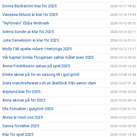
Emma Bäckström klar för 2025
2024-10-17 18:02
Vanessa Eklund är klar för 2025
2024-10-16 19:49
"Nyförvärv" Ebba Widmark
2024-10-15 09:15
Selma Sundin är klar för 2025
2024-10-14 20:11
Julia Danielsson är klar för 2025.
2024-10-14 01:51
Molly Fält spelar vidare i Hertzöga 2025
2024-10-12 13:17
Vår kapten Emilia Thögersen vaktar målet även 2025.
2024-10-10 09:52
Annie Fredriksson satsar på spel 2025
2024-10-09 14:55
Emilia skiver på för en säsong till i gul/grönt
2024-10-08 16:48
Sista matchreferatet och en återblick från senior dam
2024-10-07 01:36
Asplund klar för 2025
2024-10-06 22:20
Anna skriver på för 2025
2024-10-05 00:14
Ella fortsätter i gulgrönt 2025
2024-10-04 01:02
Annie är med oss 2025
2024-10-03 02:01
Sanna försätter 2025
2024-10-02 09:35
Klar för spel 2025
2024-10-01 12:40