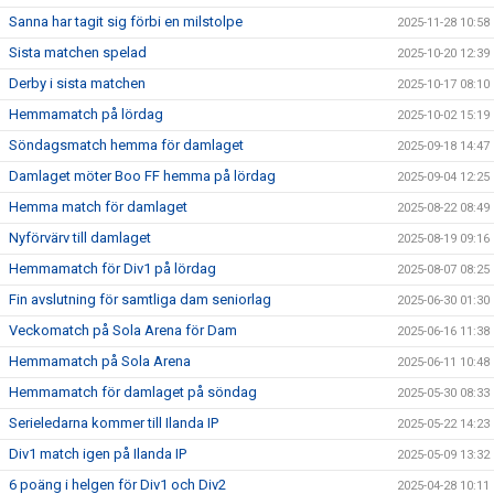
Sanna har tagit sig förbi en milstolpe
2025-11-28 10:58
Sista matchen spelad
2025-10-20 12:39
Derby i sista matchen
2025-10-17 08:10
Hemmamatch på lördag
2025-10-02 15:19
Söndagsmatch hemma för damlaget
2025-09-18 14:47
Damlaget möter Boo FF hemma på lördag
2025-09-04 12:25
Hemma match för damlaget
2025-08-22 08:49
Nyförvärv till damlaget
2025-08-19 09:16
Hemmamatch för Div1 på lördag
2025-08-07 08:25
Fin avslutning för samtliga dam seniorlag
2025-06-30 01:30
Veckomatch på Sola Arena för Dam
2025-06-16 11:38
Hemmamatch på Sola Arena
2025-06-11 10:48
Hemmamatch för damlaget på söndag
2025-05-30 08:33
Serieledarna kommer till Ilanda IP
2025-05-22 14:23
Div1 match igen på Ilanda IP
2025-05-09 13:32
6 poäng i helgen för Div1 och Div2
2025-04-28 10:11