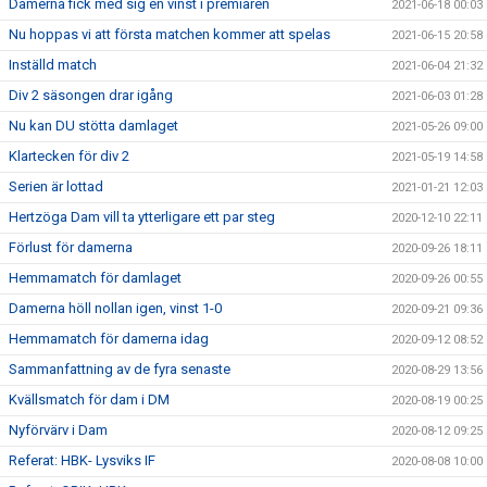
Damerna fick med sig en vinst i premiären
2021-06-18 00:03
Nu hoppas vi att första matchen kommer att spelas
2021-06-15 20:58
Inställd match
2021-06-04 21:32
Div 2 säsongen drar igång
2021-06-03 01:28
Nu kan DU stötta damlaget
2021-05-26 09:00
Klartecken för div 2
2021-05-19 14:58
Serien är lottad
2021-01-21 12:03
Hertzöga Dam vill ta ytterligare ett par steg
2020-12-10 22:11
Förlust för damerna
2020-09-26 18:11
Hemmamatch för damlaget
2020-09-26 00:55
Damerna höll nollan igen, vinst 1-0
2020-09-21 09:36
Hemmamatch för damerna idag
2020-09-12 08:52
Sammanfattning av de fyra senaste
2020-08-29 13:56
Kvällsmatch för dam i DM
2020-08-19 00:25
Nyförvärv i Dam
2020-08-12 09:25
Referat: HBK- Lysviks IF
2020-08-08 10:00