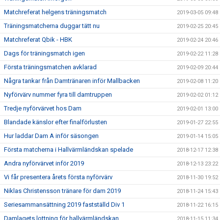
Matchreferat helgens träningsmatch
2019-03-05 09:48
Träningsmatcherna duggar tätt nu
2019-02-25 20:45
Matchreferat Qbik - HBK
2019-02-24 20:46
Dags för träningsmatch igen
2019-02-22 11:28
Första träningsmatchen avklarad
2019-02-09 20:44
Några tankar från Damtränaren inför Mallbacken
2019-02-08 11:20
Nyförvärv nummer fyra till damtruppen
2019-02-02 01:12
Tredje nyförvärvet hos Dam
2019-02-01 13:00
Blandade känslor efter finalförlusten
2019-01-27 22:55
Hur laddar Dam A inför säsongen
2019-01-14 15:05
Första matcherna i Hallvärmländskan spelade
2018-12-17 12:38
Andra nyförvärvet inför 2019
2018-12-13 23:22
Vi får presentera årets första nyförvärv
2018-11-30 19:52
Niklas Christensson tränare för dam 2019
2018-11-24 15:43
Seriesammansättning 2019 fastställd Div 1
2018-11-22 16:15
Damlagets lottning för hallvärmländskan
2018-11-15 11:34