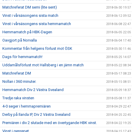
Matchreferat DM semi (lite sent)
2018-06-30 19:57
Vinst i vårsäsongens sista match
2018-06-12 09:52
Vinst i vårsäsongens sista hemmamatch
2018-06-08 22:47
Hemmamatch på HBK-Dagen
2018-06-05 22:05
Oavgjort på Norvalla
2018-06-04 17:40
Kommentar från helgens förlust mot ÖSK
2018-05-30 11:46
Dags för hemmamatch!
2018-05-25 14:07
Uddamålsförlust mot Hallsberg i en jämn match
2018-05-22 08:34
Matchreferat DM
2018-05-17 08:23
Nollan i 360 minuter.
2018-05-15 08:51
Hemmamatch Div 2 Västra Svealand
2018-05-09 18:37
Tredje raka vinsten
2018-05-08 11:37
4-0 seger i hemmapremiären
2018-04-29 22:47
Derby på Ilanda IP, Div 2 Västra Svealand
2018-04-25 22:45
Premiären i div 2 slutade med en övertygande HBK vinst.
2018-04-22 19:25
Vinst i genrepet
2018-04-15 17:43