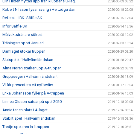
Elin Hildén flyttas upp från klubbens U-lag.
2020-03-03 08:22
Robert Nilsson fysansvarig i Hertzöga dam
2020-02-18 22:08
Referat: HBK- Säffle SK
2020-02-15 17:04
Inför Säffle SK
2020-02-14 18:36
Målvaktstränare sökes!
2020-02-05 12:02
Träningsrapport Januari
2020-02-03 10:14
Damlaget utökar truppen
2020-01-29 09:20
Slutspelet i Hallvärmländskan
2020-01-28 20:47
Alma Norén stärker upp A-truppen
2020-01-22 08:13
Gruppseger i Hallvärmländskan!
2020-01-20 18:09
Vi får presentera ett nyförvärv
2020-01-17 13:54
Erika Johansson fyller på A-truppen
2020-01-16 15:03
Linnea Olsson satsar på spel 2020
2019-12-18 09:08
Annie tar en plats i A-laget
2019-12-16 08:56
Stabilt spel i Hallvärmländskan
2019-12-15 09:36
Tredje spelaren in i truppen
2019-12-10 08:51