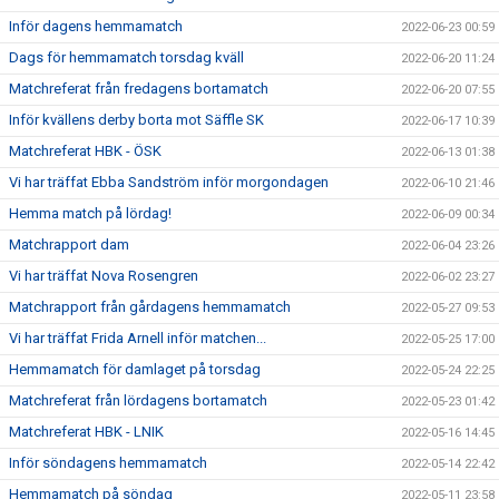
Inför dagens hemmamatch
2022-06-23 00:59
Dags för hemmamatch torsdag kväll
2022-06-20 11:24
Matchreferat från fredagens bortamatch
2022-06-20 07:55
Inför kvällens derby borta mot Säffle SK
2022-06-17 10:39
Matchreferat HBK - ÖSK
2022-06-13 01:38
Vi har träffat Ebba Sandström inför morgondagen
2022-06-10 21:46
Hemma match på lördag!
2022-06-09 00:34
Matchrapport dam
2022-06-04 23:26
Vi har träffat Nova Rosengren
2022-06-02 23:27
Matchrapport från gårdagens hemmamatch
2022-05-27 09:53
Vi har träffat Frida Arnell inför matchen...
2022-05-25 17:00
Hemmamatch för damlaget på torsdag
2022-05-24 22:25
Matchreferat från lördagens bortamatch
2022-05-23 01:42
Matchreferat HBK - LNIK
2022-05-16 14:45
Inför söndagens hemmamatch
2022-05-14 22:42
Hemmamatch på söndag
2022-05-11 23:58