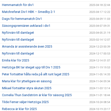
Hemmamatch för div1
2025-04-18 22:44
Matchreferat Div1 HBK – Smedby 2-1
2025-04-17 12:22
Dags för hemmamatch Div1
2025-04-09 11:03
Säsongspremiären avklarad i div1
2025-04-07 09:31
Nyförvärv till damlaget
2025-04-05 21:19
Nyförvärv till damlaget
2025-02-14 12:07
Amanda är assisterande även 2025
2024-12-23 00:39
Nyförvärv till damlaget
2024-12-17 00:53
Emilia klar för 2025
2024-12-14 01:07
Hertzöga BK tar steget upp till Div 1 2025
2024-11-19 19:53
Peter fortsätter hålla reda på allt runt laget 2025
2024-11-05 14:33
Maria klar för ytterligare en säsong
2024-11-04 09:34
Mikael fortsätter styra skutan 2025
2024-11-03 13:14
Cornelia Thun Sandström är klar för säsong 2025
2024-11-01 18:44
Tilde Ferner väljer Hertzöga 2025
2024-10-24 08:54
Rebecca är klar för 2025
2024-10-19 23:17