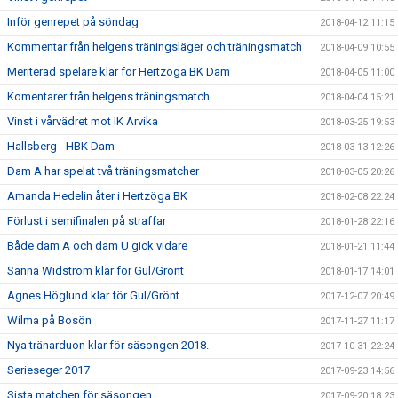
Inför genrepet på söndag
2018-04-12 11:15
Kommentar från helgens träningsläger och träningsmatch
2018-04-09 10:55
Meriterad spelare klar för Hertzöga BK Dam
2018-04-05 11:00
Komentarer från helgens träningsmatch
2018-04-04 15:21
Vinst i vårvädret mot IK Arvika
2018-03-25 19:53
Hallsberg - HBK Dam
2018-03-13 12:26
Dam A har spelat två träningsmatcher
2018-03-05 20:26
Amanda Hedelin åter i Hertzöga BK
2018-02-08 22:24
Förlust i semifinalen på straffar
2018-01-28 22:16
Både dam A och dam U gick vidare
2018-01-21 11:44
Sanna Widström klar för Gul/Grönt
2018-01-17 14:01
Agnes Höglund klar för Gul/Grönt
2017-12-07 20:49
Wilma på Bosön
2017-11-27 11:17
Nya tränarduon klar för säsongen 2018.
2017-10-31 22:24
Serieseger 2017
2017-09-23 14:56
Sista matchen för säsongen
2017-09-20 18:23