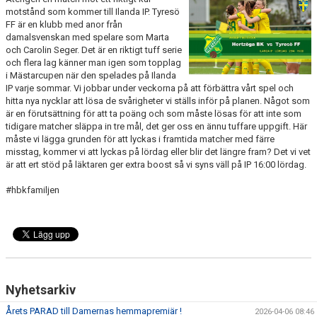
BILDGALLERI
motstånd som kommer till Ilanda IP. Tyresö
FF är en klubb med anor från
damalsvenskan med spelare som Marta
DOKUMENT
och Carolin Seger. Det är en riktigt tuff serie
och flera lag känner man igen som topplag
KONTAKT
i Mästarcupen när den spelades på Ilanda
IP varje sommar. Vi jobbar under veckorna på att förbättra vårt spel och
HISTORIA
hitta nya nycklar att lösa de svårigheter vi ställs inför på planen. Något som
är en förutsättning för att ta poäng och som måste lösas för att inte som
tidigare matcher släppa in tre mål, det ger oss en ännu tuffare uppgift. Här
måste vi lägga grunden för att lyckas i framtida matcher med färre
misstag, kommer vi att lyckas på lördag eller blir det längre fram? Det vi vet
är att ert stöd på läktaren ger extra boost så vi syns väll på IP 16:00 lördag.
#hbkfamiljen
Nyhetsarkiv
Årets PARAD till Damernas hemmapremiär !
2026-04-06 08:46