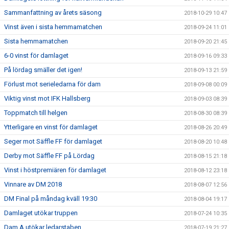
Sammanfattning av årets säsong
2018-10-29 10:47
Vinst även i sista hemmamatchen
2018-09-24 11:01
Sista hemmamatchen
2018-09-20 21:45
6-0 vinst för damlaget
2018-09-16 09:33
På lördag smäller det igen!
2018-09-13 21:59
Förlust mot serieledarna för dam
2018-09-08 00:09
Viktig vinst mot IFK Hallsberg
2018-09-03 08:39
Toppmatch till helgen
2018-08-30 08:39
Ytterligare en vinst för damlaget
2018-08-26 20:49
Seger mot Säffle FF för damlaget
2018-08-20 10:48
Derby mot Säffle FF på Lördag
2018-08-15 21:18
Vinst i höstpremiären för damlaget
2018-08-12 23:18
Vinnare av DM 2018
2018-08-07 12:56
DM Final på måndag kväll 19:30
2018-08-04 19:17
Damlaget utökar truppen
2018-07-24 10:35
Dam A utökar ledarstaben
2018-07-19 21:27