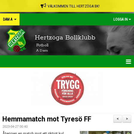
VÄLKOMMEN TILL HERTZÖGA BK!
DAM A
LOGGA IN
Hertzöga Bollklubb
Fotboll
A Dam
HEM
NYHETER
KALENDER
MATCHER
Hemmamatch mot Tyresö FF
<
>
TRUPPEN
2023-04-27 00:40
Återigen en match mot ett riktigt kul