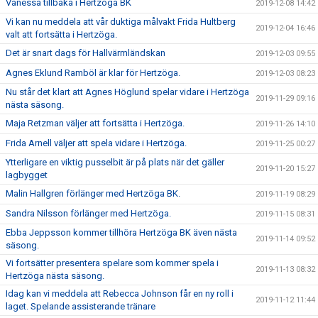
Vanessa tillbaka i Hertzöga BK
2019-12-08 14:42
Vi kan nu meddela att vår duktiga målvakt Frida Hultberg
2019-12-04 16:46
valt att fortsätta i Hertzöga.
Det är snart dags för Hallvärmländskan
2019-12-03 09:55
Agnes Eklund Ramböl är klar för Hertzöga.
2019-12-03 08:23
Nu står det klart att Agnes Höglund spelar vidare i Hertzöga
2019-11-29 09:16
nästa säsong.
Maja Retzman väljer att fortsätta i Hertzöga.
2019-11-26 14:10
Frida Arnell väljer att spela vidare i Hertzöga.
2019-11-25 00:27
Ytterligare en viktig pusselbit är på plats när det gäller
2019-11-20 15:27
lagbygget
Malin Hallgren förlänger med Hertzöga BK.
2019-11-19 08:29
Sandra Nilsson förlänger med Hertzöga.
2019-11-15 08:31
Ebba Jeppsson kommer tillhöra Hertzöga BK även nästa
2019-11-14 09:52
säsong.
Vi fortsätter presentera spelare som kommer spela i
2019-11-13 08:32
Hertzöga nästa säsong.
Idag kan vi meddela att Rebecca Johnson får en ny roll i
2019-11-12 11:44
laget. Spelande assisterande tränare