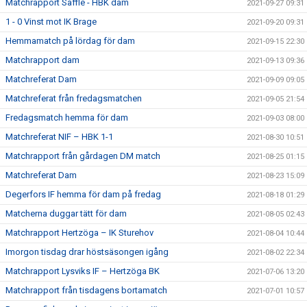
Matchrapport Säffle - HBK dam
2021-09-27 09:31
1 - 0 Vinst mot IK Brage
2021-09-20 09:31
Hemmamatch på lördag för dam
2021-09-15 22:30
Matchrapport dam
2021-09-13 09:36
Matchreferat Dam
2021-09-09 09:05
Matchreferat från fredagsmatchen
2021-09-05 21:54
Fredagsmatch hemma för dam
2021-09-03 08:00
Matchreferat NIF – HBK 1-1
2021-08-30 10:51
Matchrapport från gårdagen DM match
2021-08-25 01:15
Matchreferat Dam
2021-08-23 15:09
Degerfors IF hemma för dam på fredag
2021-08-18 01:29
Matcherna duggar tätt för dam
2021-08-05 02:43
Matchrapport Hertzöga – IK Sturehov
2021-08-04 10:44
Imorgon tisdag drar höstsäsongen igång
2021-08-02 22:34
Matchrapport Lysviks IF – Hertzöga BK
2021-07-06 13:20
Matchrapport från tisdagens bortamatch
2021-07-01 10:57