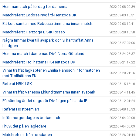
Hemmamatch på lördag för damerna
2022-09-08 00:39
Matchreferat Lödöse Nygård-Hertzöga BK
2022-09-03 18:31
Ett kort samtal med Rebecca timmarna innan match.
2022-09-03 12:41
Matchreferat Hertzöga BK-IK Rössö
2022-08-28 16:58
Några timmar kvar till avspark och vi har träffat Anna
2022-08-27 07:06
Lindgren
Hemma match i damernas Div1 Norra Götaland
2022-08-24 23:37
Matchreferat Trollhättans FK-Hertzöga BK
2022-08-21 17:22
Vi har träffat lagkaptenen Emilia Hansson inför matchen
2022-08-20 21:16
mot Trollhättans FK
Referat HBK-LSK
2022-08-15 13:10
Vi har träffat Vanessa Eklund timmarna innan avspark
2022-08-14 11:45
På söndag är det dags för Div 1 igen på Ilanda IP
2022-08-12 01:24
Referat Höstpremiär!
2022-08-08 15:33
Inför morgondagens bortamatch
2022-08-04 09:00
I huvudet på en lagledare
2022-07-04 03:09
Matchreferat från torsdagen
2022-06-26 01:44