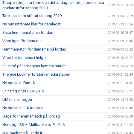
Truppen börjar ta form och det är dags att börja presentera
2019-11-11 14:23
spelare inför säsong 2020.
Tack alla som stöttat säsong 2019
2019-11-06 12:19
Ny huvudtränare klar för damlaget
2019-10-12 10:26
Sista hemmamatchen för dam
2019-09-20 08:47
Vinst igen för damerna
2019-09-09 09:46
Hemmamatch för damerna på lördag
2019-09-05 20:22
Vinst för damerna i helgen
2019-08-26 09:22
Fri entré på lördagens hemma match
2019-08-23 07:13
Therese Lückner förstärker ledarstaben
2019-08-21 22:45
Ny spelare i Dam A
2019-08-21 21:42
En härlig vinst i DM 2019
2019-08-15 10:31
DM final imorgon
2019-08-13 15:55
Ny spelare till A truppen
2019-08-09 00:49
Dags för hemmamatch på lördag
2019-08-06 22:08
Hertzöga BK – Mallbackens IF . 0 - 6
2019-07-31 14:52
Mallbacken på Ilanda IP
2019-07-27 07:45