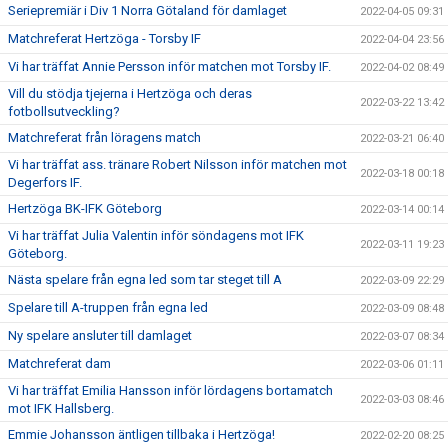
Seriepremiär i Div 1 Norra Götaland för damlaget
2022-04-05 09:31
Matchreferat Hertzöga - Torsby IF
2022-04-04 23:56
Vi har träffat Annie Persson inför matchen mot Torsby IF.
2022-04-02 08:49
Vill du stödja tjejerna i Hertzöga och deras
2022-03-22 13:42
fotbollsutveckling?
Matchreferat från löragens match
2022-03-21 06:40
Vi har träffat ass. tränare Robert Nilsson inför matchen mot
2022-03-18 00:18
Degerfors IF.
Hertzöga BK-IFK Göteborg
2022-03-14 00:14
Vi har träffat Julia Valentin inför söndagens mot IFK
2022-03-11 19:23
Göteborg.
Nästa spelare från egna led som tar steget till A
2022-03-09 22:29
Spelare till A-truppen från egna led
2022-03-09 08:48
Ny spelare ansluter till damlaget
2022-03-07 08:34
Matchreferat dam
2022-03-06 01:11
Vi har träffat Emilia Hansson inför lördagens bortamatch
2022-03-03 08:46
mot IFK Hallsberg.
Emmie Johansson äntligen tillbaka i Hertzöga!
2022-02-20 08:25