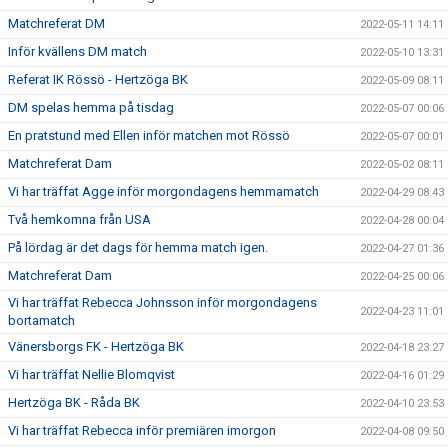
Matchreferat DM
2022-05-11 14:11
Inför kvällens DM match
2022-05-10 13:31
Referat IK Rössö - Hertzöga BK
2022-05-09 08:11
DM spelas hemma på tisdag
2022-05-07 00:06
En pratstund med Ellen inför matchen mot Rössö
2022-05-07 00:01
Matchreferat Dam
2022-05-02 08:11
Vi har träffat Agge inför morgondagens hemmamatch
2022-04-29 08:43
Två hemkomna från USA
2022-04-28 00:04
På lördag är det dags för hemma match igen.
2022-04-27 01:36
Matchreferat Dam
2022-04-25 00:06
Vi har träffat Rebecca Johnsson inför morgondagens
2022-04-23 11:01
bortamatch
Vänersborgs FK - Hertzöga BK
2022-04-18 23:27
Vi har träffat Nellie Blomqvist
2022-04-16 01:29
Hertzöga BK - Råda BK
2022-04-10 23:53
Vi har träffat Rebecca inför premiären imorgon
2022-04-08 09:50