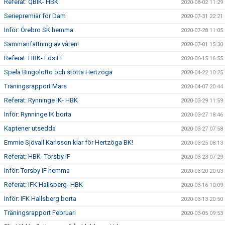
Referat: QBIK- HBK
2020-08-02 11:29
Seriepremiär för Dam
2020-07-31 22:21
Inför: Örebro SK hemma
2020-07-28 11:05
Sammanfattning av våren!
2020-07-01 15:30
Referat: HBK- Eds FF
2020-06-15 16:55
Spela Bingolotto och stötta Hertzöga
2020-04-22 10:25
Träningsrapport Mars
2020-04-07 20:44
Referat: Rynninge IK- HBK
2020-03-29 11:59
Inför: Rynninge IK borta
2020-03-27 18:46
Kaptener utsedda
2020-03-27 07:58
Emmie Sjövall Karlsson klar för Hertzöga BK!
2020-03-25 08:13
Referat: HBK- Torsby IF
2020-03-23 07:29
Inför: Torsby IF hemma
2020-03-20 20:03
Referat: IFK Hallsberg- HBK
2020-03-16 10:09
Inför: IFK Hallsberg borta
2020-03-13 20:50
Träningsrapport Februari
2020-03-05 09:53