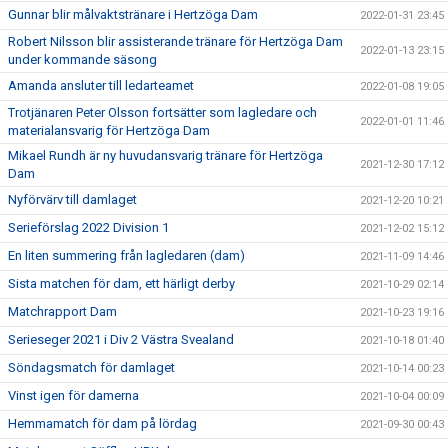
Gunnar blir målvaktstränare i Hertzöga Dam
2022-01-31 23:45
Robert Nilsson blir assisterande tränare för Hertzöga Dam
2022-01-13 23:15
under kommande säsong
Amanda ansluter till ledarteamet
2022-01-08 19:05
Trotjänaren Peter Olsson fortsätter som lagledare och
2022-01-01 11:46
materialansvarig för Hertzöga Dam
Mikael Rundh är ny huvudansvarig tränare för Hertzöga
2021-12-30 17:12
Dam
Nyförvärv till damlaget
2021-12-20 10:21
Serieförslag 2022 Division 1
2021-12-02 15:12
En liten summering från lagledaren (dam)
2021-11-09 14:46
Sista matchen för dam, ett härligt derby
2021-10-29 02:14
Matchrapport Dam
2021-10-23 19:16
Serieseger 2021 i Div 2 Västra Svealand
2021-10-18 01:40
Söndagsmatch för damlaget
2021-10-14 00:23
Vinst igen för damerna
2021-10-04 00:09
Hemmamatch för dam på lördag
2021-09-30 00:43