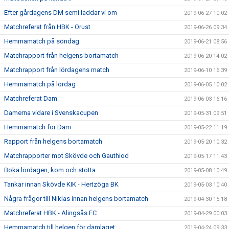
Efter gårdagens DM semi laddar vi om
2019-06-27 10:02
Matchreferat från HBK - Orust
2019-06-26 09:34
Hemmamatch på söndag
2019-06-21 08:56
Matchrapport från helgens bortamatch
2019-06-20 14:02
Matchrapport från lördagens match
2019-06-10 16:39
Hemmamatch på lördag
2019-06-05 10:02
Matchreferat Dam
2019-06-03 16:16
Damerna vidare i Svenskacupen
2019-05-31 09:51
Hemmamatch för Dam
2019-05-22 11:19
Rapport från helgens bortamatch
2019-05-20 10:32
Matchrapporter mot Skövde och Gauthiod
2019-05-17 11:43
Boka lördagen, kom och stötta.
2019-05-08 10:49
Tankar innan Skövde KIK - Hertzöga BK
2019-05-03 10:40
Några frågor till Niklas innan helgens bortamatch
2019-04-30 15:18
Matchreferat HBK - Alingsås FC
2019-04-29 00:03
Hemmamatch till helgen för damlaget
2019-04-24 09:33