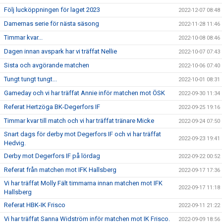
Följ lucköppningen för laget 2023
2022-12-07 08:48
Damernas serie för nästa säsong
2022-11-28 11:46
Timmar kvar...
2022-10-08 08:46
Dagen innan avspark har vi träffat Nellie
2022-10-07 07:43
Sista och avgörande matchen
2022-10-06 07:40
Tungt tungt tungt...
2022-10-01 08:31
Gameday och vi har träffat Annie inför matchen mot ÖSK
2022-09-30 11:34
Referat Hertzöga BK-Degerfors IF
2022-09-25 19:16
Timmar kvar till match och vi har träffat tränare Micke
2022-09-24 07:50
Snart dags för derby mot Degerfors IF och vi har träffat
2022-09-23 19:41
Hedvig.
Derby mot Degerfors IF på lördag
2022-09-22 00:52
Referat från matchen mot IFK Hallsberg
2022-09-17 17:36
Vi har träffat Molly Fält timmarna innan matchen mot IFK
2022-09-17 11:18
Hallsberg
Referat HBK-IK Frisco
2022-09-11 21:22
Vi har träffat Sanna Widström inför matchen mot IK Frisco.
2022-09-09 18:56