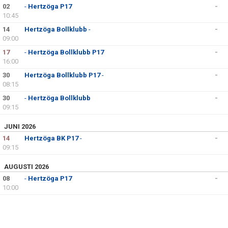
02
BILDGALLERI
-
Hertzöga P17
-
10:45
DOKUMENT
14
Hertzöga Bollklubb
-
-
09:00
KONTAKT
17
-
Hertzöga Bollklubb P17
-
16:00
30
Hertzöga Bollklubb P17
-
-
08:15
30
-
Hertzöga Bollklubb
-
09:15
JUNI 2026
14
Hertzöga BK P17
-
-
09:15
AUGUSTI 2026
08
-
Hertzöga P17
-
10:00