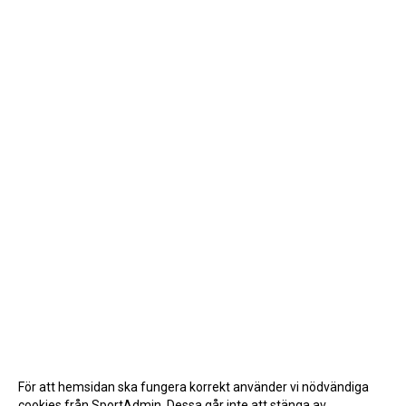
För att hemsidan ska fungera korrekt använder vi nödvändiga
cookies från SportAdmin. Dessa går inte att stänga av.