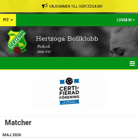
VÄLKOMMEN TILL HERTZÖGA BK!
P17
LOGGA IN
Hertzöga Bollklubb
Fotboll
HBK P17
HEM
NYHETER
KALENDER
MATCHER
Matcher
TRUPPEN
MAJ 2026