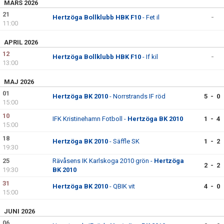
MARS 2026
21
Hertzöga Bollklubb HBK F10
- Fet il
-
11:00
APRIL 2026
12
Hertzöga Bollklubb HBK F10
- If kil
-
13:00
MAJ 2026
01
Hertzöga BK 2010
- Norrstrands IF röd
5 - 0
15:00
10
IFK Kristinehamn Fotboll -
Hertzöga BK 2010
1 - 4
15:00
18
Hertzöga BK 2010
- Säffle SK
1 - 2
19:30
25
Rävåsens IK Karlskoga 2010 grön -
Hertzöga
2 - 2
19:30
BK 2010
31
Hertzöga BK 2010
- QBIK vit
4 - 0
15:00
JUNI 2026
06