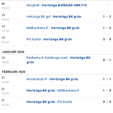
04
BILDGALLERI
Skoghall -
Hertzöga Bollklubb HBK F10
-
19:30
DOKUMENT
19
Hertzöga BK gul -
Hertzöga BK grön
1 - 2
18:30
KONTAKT
19
Mallbackens IF -
Hertzöga BK grön
1 - 2
19:30
19
IFK Kumla -
Hertzöga BK grön
3 - 0
20:30
JANUARI 2026
16
Rävåsens IK Karlskoga svart -
Hertzöga BK
0 - 1
18:00
grön
FEBRUARI 2026
21
Norrstrands IF -
Hertzöga BK grön
1 - 1
14:00
21
Hertzöga BK grön
- Mallbackens IF
1 - 0
15:00
21
Hertzöga BK grön
- IFK Kumla
0 - 5
16:00