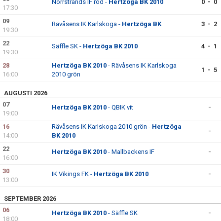
Norrstrands IF röd -
Hertzöga BK 2010
0 - 0
17:30
09
Rävåsens IK Karlskoga -
Hertzöga BK
3 - 2
19:30
22
Säffle SK -
Hertzöga BK 2010
4 - 1
19:30
28
Hertzöga BK 2010
- Rävåsens IK Karlskoga
1 - 5
16:00
2010 grön
AUGUSTI 2026
07
Hertzöga BK 2010
- QBIK vit
-
19:00
16
Rävåsens IK Karlskoga 2010 grön -
Hertzöga
-
14:00
BK 2010
22
Hertzöga BK 2010
- Mallbackens IF
-
16:00
30
IK Vikings FK -
Hertzöga BK 2010
-
13:00
SEPTEMBER 2026
06
Hertzöga BK 2010
- Säffle SK
-
18:00