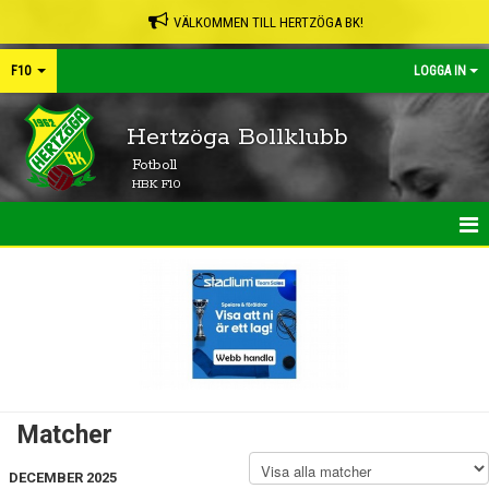
VÄLKOMMEN TILL HERTZÖGA BK!
F10
LOGGA IN
Hertzöga Bollklubb
Fotboll
HBK F10
HEM
NYHETER
KALENDER
MATCHER
Matcher
TRUPPEN
DECEMBER 2025