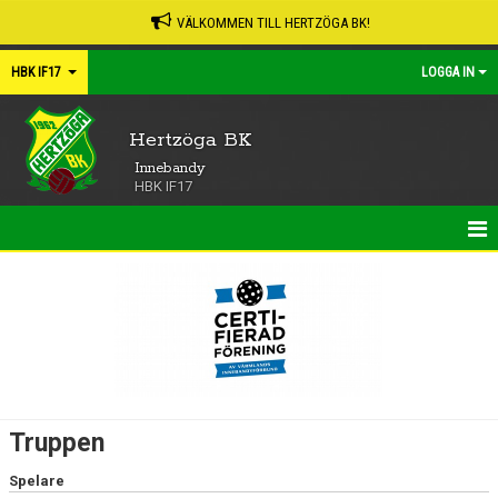
VÄLKOMMEN TILL HERTZÖGA BK!
HBK IF17
LOGGA IN
Hertzöga BK
Innebandy
HBK IF17
HEM
NYHETER
KALENDER
MATCHER
Truppen
TRUPPEN
Spelare