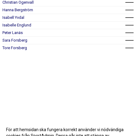
Christian Ogenvall
Hanna Bergström
Isabell Yvdal
Isabelle Englund
Peter Lanäs
Sara Forsberg
Tore Forsberg
För att hemsidan ska fungera korrekt använder vi nödvändiga
cookies från SportAdmin. Dessa går inte att stänga av.