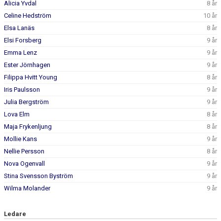
Alicia Yvdal
8 år
BILDGALLERI
Celine Hedström
10 år
DOKUMENT
Elsa Lanäs
8 år
Elsi Forsberg
9 år
KONTAKT
Emma Lenz
9 år
Ester Jörnhagen
9 år
Filippa Hvitt Young
8 år
Iris Paulsson
9 år
Julia Bergström
9 år
Lova Elm
8 år
Maja Frykenljung
8 år
Mollie Kans
9 år
Nellie Persson
8 år
Nova Ogenvall
9 år
Stina Svensson Byström
9 år
Wilma Molander
9 år
Ledare