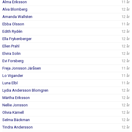
Alma Eriksson
11 år
BILDGALLERI
Alva Blomberg
12 år
DOKUMENT
Amanda Wallsten
12 år
Ebba Olsson
11 år
KONTAKT
Edith Rydén
12 år
Ella Frykenberger
12 år
Ellen Prahl
12 år
Elvira Solin
12 år
Evi Forsberg
12 år
Freja Jonsson Järåsen
11 år
Lo Vigander
11 år
Luna Elbl
11 år
Lydia Andersson Blomgren
12 år
Märtha Eriksson
12 år
Nellie Jonsson
12 år
Olivia Kärnell
12 år
Selma Bäckman
12 år
Tindra Andersson
12 år