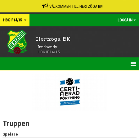
VÄLKOMMEN TILL HERTZÖGA BK!
HBK IF14/15
LOGGA IN
Hertzöga BK
Innebandy
HBK IF14/15
HEM
NYHETER
KALENDER
MATCHER
Truppen
TRUPPEN
Spelare