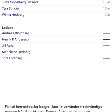
Tuwa Söderberg Östlund
13 år
Tyra Sundin
10 år
Wilma Hedberg
12 år
Ledare
Andreas Blomberg
Henrik P Andersson
Jill Reis
Madeleine Hedberg
Tore Forsberg
För att hemsidan ska fungera korrekt använder vi nödvändiga
cookies från SportAdmin. Dessa går inte att stänga av.