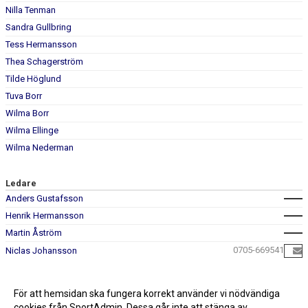
Nilla Tenman
Sandra Gullbring
Tess Hermansson
Thea Schagerström
Tilde Höglund
Tuva Borr
Wilma Borr
Wilma Ellinge
Wilma Nederman
Ledare
Anders Gustafsson
Henrik Hermansson
Martin Åström
0705-669541
Niclas Johansson
För att hemsidan ska fungera korrekt använder vi nödvändiga
cookies från SportAdmin. Dessa går inte att stänga av.