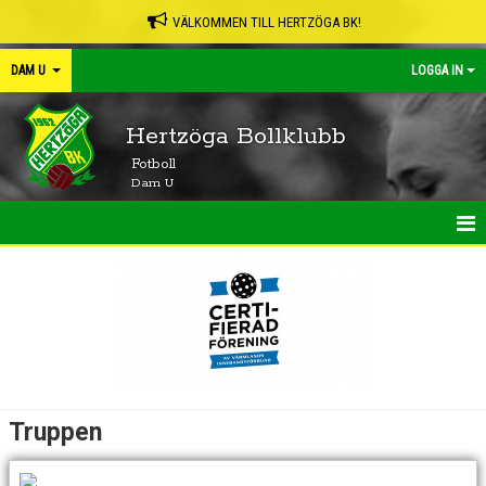
VÄLKOMMEN TILL HERTZÖGA BK!
DAM U
LOGGA IN
Hertzöga Bollklubb
Fotboll
Dam U
HEM
NYHETER
KALENDER
MATCHER
Truppen
TRUPPEN