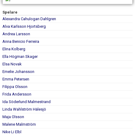
BILDGALLERI
Spelare
DOKUMENT
Alexandra Cahulogan Dahlgren
Alva Karlsson Hjortsberg
KONTAKT
Andrea Larsson
Anna Benicio Ferreira
Elina Kolberg
Ella Högman Skager
Elsa Novak
Emelie Johansson
Emma Petersen
Filippa Olsson
Frida Andersson
Ida Söderlund Malmestrand
Linda Wahlström Hälesjö
Maja Olsson
Malene Malmström
Nike Li Elbl